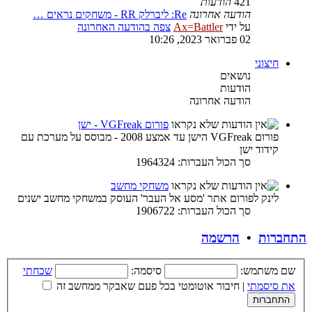
421
הודעות
הודעה אחרונה
Re: ליברלק RR - משחקים נראים …
על ידי
Ax=Battler
צפה בהודעה האחרונה
02 פברואר 2023, 10:26
חיצוני
נושאים
הודעות
הודעה אחרונה
פורום VGFreak - ישן
פורום VGFreak הישן עד אמצע 2008 - מבוסס על מערכת עם
קידוד ישן
סך הכול העברות: 1964324
משחקי מחשב
לינק לפורום אתר 'מסע אל העבר' העוסק במשחקי מחשב ישנים
סך הכול העברות: 1906722
התחברות
•
הרשמה
שם משתמש:
סיסמה:
שכחתי
את סיסמתי
|
חיבור אוטומטי בכל פעם שאבקר ממחשב זה