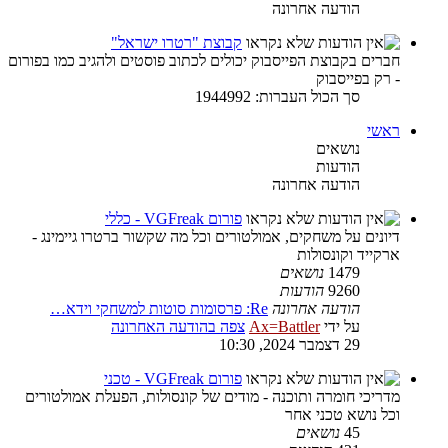
הודעה אחרונה
קבוצת "רטרו ישראל"
חברים בקבוצת הפייסבוק יכולים לכתוב פוסטים ולהגיב כמו בפורום
- רק בפייסבוק
סך הכול העברות: 1944992
ראשי
נושאים
הודעות
הודעה אחרונה
פורום VGFreak - כללי
דיונים על משחקים, אמולטורים וכל מה שקשור ברטרו גיימינג -
ארקייד וקונסולות
1479
נושאים
9260
הודעות
הודעה אחרונה
Re: פרסומות סוטות למשחקי וידא…
על ידי
Ax=Battler
צפה בהודעה האחרונה
29 דצמבר 2024, 10:30
פורום VGFreak - טכני
מדריכי חומרה ותוכנה - מודים של קונסולות, הפעלת אמולטורים
וכל נושא טכני אחר
45
נושאים