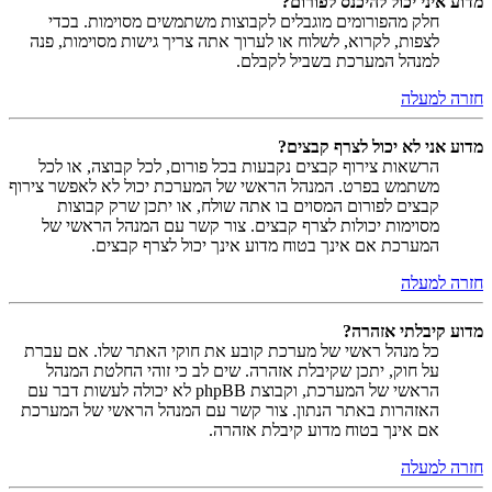
מדוע איני יכול להיכנס לפורום?
חלק מהפורומים מוגבלים לקבוצות משתמשים מסוימות. בכדי
לצפות, לקרוא, לשלוח או לערוך אתה צריך גישות מסוימות, פנה
למנהל המערכת בשביל לקבלם.
חזרה למעלה
מדוע אני לא יכול לצרף קבצים?
הרשאות צירוף קבצים נקבעות בכל פורום, לכל קבוצה, או לכל
משתמש בפרט. המנהל הראשי של המערכת יכול לא לאפשר צירוף
קבצים לפורום המסוים בו אתה שולח, או יתכן שרק קבוצות
מסוימות יכולות לצרף קבצים. צור קשר עם המנהל הראשי של
המערכת אם אינך בטוח מדוע אינך יכול לצרף קבצים.
חזרה למעלה
מדוע קיבלתי אזהרה?
כל מנהל ראשי של מערכת קובע את חוקי האתר שלו. אם עברת
על חוק, יתכן שקיבלת אזהרה. שים לב כי זוהי החלטת המנהל
הראשי של המערכת, וקבוצת phpBB לא יכולה לעשות דבר עם
האזהרות באתר הנתון. צור קשר עם המנהל הראשי של המערכת
אם אינך בטוח מדוע קיבלת אזהרה.
חזרה למעלה