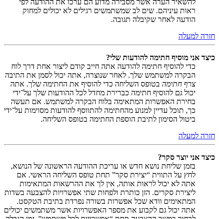
להשאיר הערה אשר מסבירה מדוע הם ערכו את ההודעה לפי
ראות עיניהם. שים לב שמשתמשים רגילים לא יכולים למחוק
הודעה לאחר שקיבלה תגובה.
חזרה למעלה
כיצד אני מוסיף חתימה להודעות שלי?
כדי להוסיף חתימה להודעה אתה חייב קודם ליצור אחת דרך לוח
הבקרה למשתמש שלך. לאחר שנוצרה, אתה יכול לסמן את התיבה
צרף חתימה
בטופס השליחה כדי להוסיף את החתימה שלך. אתה
יכול גם להוסיף חתימה כברירת מחדל לכל ההודעות שלך על־ידי
בחירת האפשרות המתאימה בלוח הבקרה למשתמש. אם תעשה
כך, תוכל עדיין למנוע מהחתימה להתווסף להודעות מסוימות על־ידי
ביטול הסימון לתיבת הוספת החתימה בטופס השליחה.
חזרה למעלה
כיצד אני יוצר סקר?
בזמן שליחת נושא חדש או עריכת ההודעה הראשונה של הנושא,
לחץ על התווית “יצירת סקר” תחת טופס השליחה הראשי. אם
אתה לא יכול לראות אותה, אין לך את ההרשאות המתאימות
ליצירת סקרים. הזן כותרת ולפחות שתי אפשרויות להצבעה בשדות
המתאימים וודא שכל אפשרות בשורה נפרדת בתיבת הטקסט.
אתה יכול גם לקבוע את מספר האפשרויות אשר משתמשים יכולים
לבחור במשך ההצבעה תחת “אפשרויות לכל משתמש”, זמן הגבלה