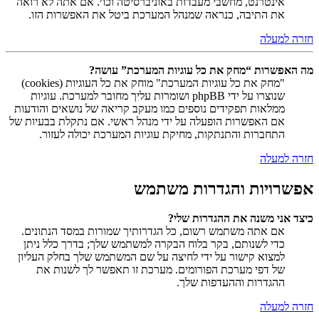
אינטרנט, מחשבי מעבדות באוניברסיטה וכו׳. אם אתה לא רואה
את התיבה, כנראה שמנהל המערכת ביטל את האפשרות הזו.
חזרה למעלה
מה האפשרות “מחק את כל עוגיות המערכת” עושה?
"מחק את כל עוגיות המערכת" מוחק את כל העוגיות (cookies)
שנוצרו על ידי phpBB ושומרות עליך מחובר למערכת. עוגיות
ממלאות תפקידים נוספים כמו מעקב קריאה של נושאים והודעות
אם האפשרות הופעלה על ידי מנהל ראשי. אם נתקלת בבעיות של
התחברות והתנתקות, מחיקת עוגיות המערכת יכולה לעזור.
חזרה למעלה
אפשרויות והגדרות משתמש
כיצד אני משנה את ההגדרות שלי?
אם אתה משתמש רשום, כל הגדרותיך שמורות במסד הנתונים.
כדי לשנותם, בקר בלוח הבקרה למשתמש שלך; בדרך כלל ניתן
למצוא קישור על ידי לחיצה על שם המשתמש שלך בחלק העליון
של דפי מערכת הפורומים. מערכת זו תאפשר לך לשנות את
ההגדרות וההעדפות שלך.
חזרה למעלה