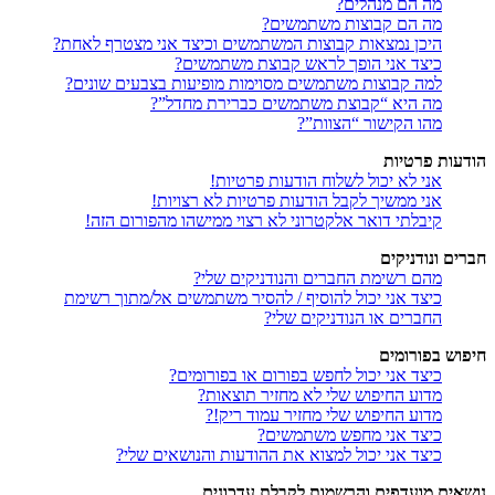
מה הם מנהלים?
מה הם קבוצות משתמשים?
היכן נמצאות קבוצות המשתמשים וכיצד אני מצטרף לאחת?
כיצד אני הופך לראש קבוצת משתמשים?
למה קבוצות משתמשים מסוימות מופיעות בצבעים שונים?
מה היא “קבוצת משתמשים כברירת מחדל”?
מהו הקישור “הצוות”?
הודעות פרטיות
אני לא יכול לשלוח הודעות פרטיות!
אני ממשיך לקבל הודעות פרטיות לא רצויות!
קיבלתי דואר אלקטרוני לא רצוי ממישהו מהפורום הזה!
חברים ונודניקים
מהם רשימת החברים והנודניקים שלי?
כיצד אני יכול להוסיף / להסיר משתמשים אל/מתוך רשימת
החברים או הנודניקים שלי?
חיפוש בפורומים
כיצד אני יכול לחפש בפורום או בפורומים?
מדוע החיפוש שלי לא מחזיר תוצאות?
מדוע החיפוש שלי מחזיר עמוד ריק!?
כיצד אני מחפש משתמשים?
כיצד אני יכול למצוא את ההודעות והנושאים שלי?
נושאים מועדפים והרשמות לקבלת עדכונים