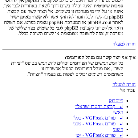
לשמש גם עזר להערותיכם. שים לב שלקבוצת phpBB
אין לחלוטין
סמכות שיפוטית
ואינה יכולה בשום דרך לשאת באחריות לגבי איך,
איפה או על־ידי מי מערכת זו בשימוש. אל תצור קשר עם קבוצת
phpBB בהקשר לכל חומר לא חוקי אשר
לא קשור באופן ישיר
לאתר phpBB.co.il או המערכת phpBB עצמה בפרט. אם תשלח
דואר אלקטרוני לקבוצת phpBB
לגבי כל שימוש בצד שלישי
של
מערכת זו, צפה לתשובה מצומצמת או לשום תשובה בכלל.
חזרה למעלה
איך אני יוצר קשר עם מנהל הפורומים?
כל המשתמשים של הפורומים יכולים להשתמש בטופס “יצירת
קשר”, אם מנהל הפורומים הפעיל אפשרות זו.
משתמשים רשומים יכולים לצפות גם בעמוד “הצוות”.
חזרה למעלה
עבור אל
פייסבוק
↲ קבוצת "רטרו ישראל"
ראשי
↲ פורום VGFreak - כללי
↲ פורום VGFreak - טכני
חיצוני
↲ פורום VGFreak - ישן