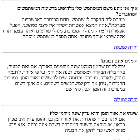
איך אני מונע משם המשתמש שלי מלהופיע ברשימת המשתמשים
המחוברים?
בעזרת לוח הבקרה למשתמש, תחת הכותרת “אפשרויות
מערכת”,אתה תמצא אפשרות
הסתר את מצבי כמחובר
. הפעל
אפשרות זו
ורק מנהלי המערכת, מנהלי פורומים ואתה עצמך תהיו
כן
אלה שיראו אותך מחובר. אתה תספר כמשתמש מוסתר.
חזרה למעלה
הזמנים אינם נכונים!
יכול להיות שהזמן המוצג שונה מהזמנים באזורך. אם זאת הבעיה,
בקר בלוח הבקרה למשתמש ושנה את הזמן על פי אזורך, לדוגמה
לונדון, פאריס, ניו יורק, וכדומה. שים לב ששינוי אזור הזמן, כמו רוב
ההגדרות, ניתן אך ורק למשתמשים רשומים. אם אינך רשום
במערכת, זה הזמן הנכון להירשם.
חזרה למעלה
שינתי את אזור הזמן והוא עדין שונה מהזמן שלי!
אם אתה בטוח שהגדרת את אזור הזמן נכון והזמן עדין אינו מכוון
כראוי, אז כנראה והשעה המוגדרת בשרת אינה נכונה. אנא יידע
מנהל ראשי כדי לתקן את הבעיה