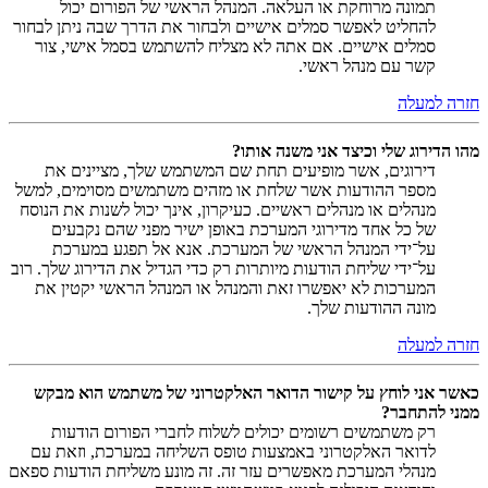
תמונה מרוחקת או העלאה. המנהל הראשי של הפורום יכול
להחליט לאפשר סמלים אישיים ולבחור את הדרך שבה ניתן לבחור
סמלים אישיים. אם אתה לא מצליח להשתמש בסמל אישי, צור
קשר עם מנהל ראשי.
חזרה למעלה
מהו הדירוג שלי וכיצד אני משנה אותו?
דירוגים, אשר מופיעים תחת שם המשתמש שלך, מציינים את
מספר ההודעות אשר שלחת או מזהים משתמשים מסוימים, למשל
מנהלים או מנהלים ראשיים. כעיקרון, אינך יכול לשנות את הנוסח
של כל אחד מדירוגי המערכת באופן ישיר מפני שהם נקבעים
על־ידי המנהל הראשי של המערכת. אנא אל תפגע במערכת
על־ידי שליחת הודעות מיותרות רק כדי הגדיל את הדירוג שלך. רוב
המערכות לא יאפשרו זאת והמנהל או המנהל הראשי יקטין את
מונה ההודעות שלך.
חזרה למעלה
כאשר אני לוחץ על קישור הדואר האלקטרוני של משתמש הוא מבקש
ממני להתחבר?
רק משתמשים רשומים יכולים לשלוח לחברי הפורום הודעות
לדואר האלקטרוני באמצעות טופס השליחה במערכת, וזאת עם
מנהלי המערכת מאפשרים עזר זה. זה מונע משליחת הודעות ספאם