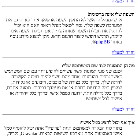
חזרה למעלה
השפה שלי אינה ברשימה!
או שהמנהל הראשי לא התקין השפה או שאף אחד לא תרגם את
המערכת לשפה שלך. נסה לשאול מנהל ראשי האם הוא יכול
להתקין את חבילת השפה שאתה צריך. אם חבילת השפה אינה
קיימת, תרגיש חופשי ליצור תרגום חדש. ניתן למצוא מידע נוסף
באתר
phpBB
®.
חזרה למעלה
מה הן התמונות לצד שם המשתמש שלי?
ישנם שני סוגי תמונות אשר עשויים להופיע יחד עם שם המשתמש
כאשר צופים בהודעות. אחד מהם עשוי להיות תמונה הקשורה
לדרגה שלך, בדרך כלל בצורה של כוכבים, ריבועים או נקודות,
המציין כמה הודעות כתבת או את מעמדך בפורום. תמונה אחרת,
בדרך כלל גדולה יותר, ידועה כסמל אישי ובדרך כלל ייחודית או
אישית לכל משתמש.
חזרה למעלה
איך אני יכול להציג סמל אישי?
בתוך לוח הבקרה למשתמש תחת "פרופיל" אתה יכול להוסיף סמל
אישי באמצעות אחת מארבע השיטות הבאות: Gravatar, גלריה,