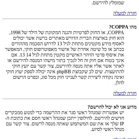
שמומלץ להירשם.
חזרה למעלה
מהו COPPA?
COPPA, או החוק לפרטיות והגנה המקוונת של הילד של 1998,
הוא חוק בארצות הברית הדורש מאתרים ברשת אשר יכולים
לאסוף מידע מקטינים מתחת לגיל 13 לדרוש הסכמה מההורים
בכתב או כל שיטה אחרת של אישור מאפוטרופוס חוקי, המאפשר
את איסוף פרטי הזיהוי האישיים מקטין מתחת לגיל 14 13. אם
אינך בטוח אם חוק זה חל לגביך בתור מישהו המנסה להירשם או
לאתר אשר אליו אתה מנסה להירשם, צור קשר עם יועץ חוקי
להתיעצות. שים לב שקבוצת phpBB אינה יכולה לספק יעוץ חוקי
ואינה נקודה ליצירת קשר לענייני חוק מכל סוג, ובפרט הרשום
להלן.
חזרה למעלה
מדוע אני לא יכול להרשם?
יש אפשרות שמנהל ראשי סגר את ההרשמה כדי למנוע ממבקרים
חדשים להירשם. לחילופין ייתכן שמנהל ראשי חסם את כתובת ה-
IP שלך או את שם המשתמש שאתה מנסה לרשום. צור קשר עם
מנהל ראשי לסיוע.