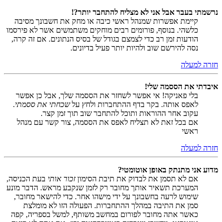
נרשמתי בעבר אבל אני לא מצליח להתחבר יותר?!
קיימת אפשרות שמנהל ראשי כיבה או מחק את חשבונך מסיבה
כלשהי. בנוסף, פורומים רבים מוחקים משתמשים אשר לא פירסמו
הודעות זמן רב כדי לצמצם בגודל של בסיס הנתונים. אם זה קרה,
נסה להירשם שוב ולהיות יותר פעיל בדיונים.
חזרה למעלה
איבדתי את הססמה שלי!
בלי פאניקה! אי אפשר לשחזר את הססמה שלך, אבל כן אפשר
לאפס אותה. בקר בדף ההתחברות ולחץ על
שכחתי את ססמתי
.
עקוב אחר ההוראות ותוכל להתחבר שוב תוך זמן קצר.
אם בכל זאת לא תצליח לאפס את הססמה, צור קשר עם מנהל
ראשי
חזרה למעלה
מדוע אני מתנתק באופן אוטומטי?
אם לא תסמן את לבדוק את תיבת הסימון
זכור אותי
בעת הכניסה,
המערכת תשאיר אותך מחובר רק לזמן שנקבע מראש. הדבר מונע
שימוש לרעה בחשבונך על ידי מישהו אחר. כדי להישאר מחובר,
סמן את התיבה במהלך ההתחברות. הפעולה הזו לא מומלצת
כאשר אתה מחובר לפורום במחשב משותף, למשל בספריה, קפה