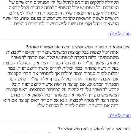
הקהילה לחלקים הניתנים לניהול על־ידי המנהלים הראשיים של
המערכת. כל משתמש יכול להשתייך לכמה קבוצות ולכל קבוצה
יכולות להיקבע ההרשאות שלה. הן מספקות דרך קלה למנהלים
ראשיים לשנות הרשאות להרבה משתמשים בפעם אחת, כמו שינוי
הרשאות מנהל וקביעת גישות למשתמשים לפורומים פרטיים.
חזרה למעלה
היכן נמצאות קבוצות המשתמשים וכיצד אני מצטרף לאחת?
אתה יכול לצפות בכל קבוצות המשתמשים דרך הקישור “קבוצות
משתמשים” בלוח הבקרה למשתמש שלך. אם תרצה להצטרף
לאחת, המשך על־ידי לחיצה על הכפתור המתאים. לא כל הקבוצות
בעלות גישה פתוחה. כמה יכולות לדרוש אישור להצטרפות, כמה
יכולות להיות סגורות וכמה יכולות אף להסתיר את חברי הקבוצה.
אם הקבוצה פתוחה, אתה יכול להצטרף אליה על־ידי לחיצה על
הכפתור המתאים. אם קבוצה דורשת אישור להצטרפות תוכל
לבקש להצטרף על־ידי לחיצה על הכפתור המתאים. ראש קבוצת
המשתמשים צריך לאשר את בקשתך ויכול לשאול אותך מדוע
אתה רוצה להצטרף לקבוצה. אנא אל תטריד ראש קבוצה אם הוא
דחה את בקשתך. יכולות להיות לו הסיבות שלו.
חזרה למעלה
כיצד אני הופך לראש קבוצת משתמשים?