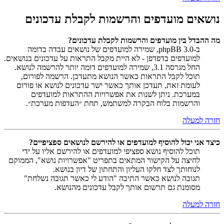
נושאים מועדפים והרשמות לקבלת עדכונים
מה ההבדל בין מועדפים והרשמות לקבלת עדכונים?
ב-phpBB 3.0, שמירה למועדפים של נושאים עבדה בדומה
למועדפים בדפדפן - לא היית מקבל התראות על עדכונים בנושאים.
החל מגרסה 3.1, שמירה למועדפים דומה יותר להרשמה לנושא.
תוכל לקבל התראות כאשר הנושא מתעדכן. הרשמה לפורום,
לעומת זאת, תעדכן אותך כאשר ישר עדכונים לנושא או פורום
במערכת. ניתן לשנות את אפשרויות ההתראות למועדפים
והרשמות בלוח הבקרה למשתמש, תחת ״העדפות מערכת״.
חזרה למעלה
כיצד אני יכול להוסיף למועדפים או להירשם לנושאים ספציפיים?
תוכל להוסיף נושא ספציפי למועדפים או להירשם אליו על ידי
לחיצה על הקישור המתאים בתפריט "אפשרויות נושא", הממוקם
לנוחותך לצד חלקו העליון והתחתון של דיון בנושא.
תגובה לנושא כאשר התיבה "הודע לי כאשר תגובה נשלחת"
מסומנת גם תרשום אותך לקבל עדכונים מהנושא.
חזרה למעלה