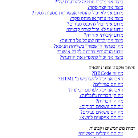
כיצד אני מוסיף חתימה להודעות שלי?
כיצד אני יוצר סקר?
מדוע אני לא יכול להוסיף אפשרויות נוספות לסקר?
כיצד אני ערוך או מוחק סקר?
מדוע איני יכול להיכנס לפורום?
מדוע אני לא יכול לצרף קבצים?
מדוע קיבלתי אזהרה?
כיצד ניתן לדווח למנהל על הודעות?
מהו כפתור ה“שמור” בשליחת הנושא?
מדוע הודעותיי צריכות לקבל אישור?
כיצד אני יכול להקפיץ את הודעתי?
עיצוב טקסט וסוגי נושאים
מה זה BBCode?
האם אני יכול להשתמש ב־HTML?
מה הם סמיילים?
האם אני יכול לפרסם תמונות?
מה הן הכרזות גלובליות?
מה הן הכרזות?
מה הם נושאים דביקים?
מה הם נושאים נעולים?
מה הם אייקונים לנושא?
רמות משתמשים וקבוצות
מה הם מנהלים ראשיים?