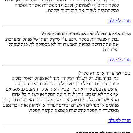
לסקר בימים (0 לצמיתות) ולבסוף האפשרות אשר מאפשרת
למשתמשים לשנות את ההצבעות שלהם.
חזרה למעלה
מדוע אני לא יכול להוסיף אפשרויות נוספות לסקר?
גבול האפשרויות בסקר נקבע ע"י שיקול דעתו של מנהל המערכת.
אם אתה חושב שכמות האפשרויות לא מספיקה לך, פנה למנהל
המערכת.
חזרה למעלה
כיצד אני ערוך או מוחק סקר?
כמו בהודעות, רק השולח המקורי, מנהל או מנהל ראשי יכולים
לערוך סקרים. כדי לערוך סקר, לחץ כדי לערוך את ההודעה
הראשונה בנושא. היא תמיד מכילה את הסקר הנקבע לנושא. אם
אף אחד לא הצביע, ניתן למחוק את הסקר או לשנות כל אחת
מהאפשרויות שלו. עם זאת, אם משתמשים כבר הצביעו בסקר, רק
מנהלים או מנהלים ראשיים יכולים לערוך או למחוק אותו. כך נמנע
מאפשרויות הסקר להשתנות באמצע תקופת הסקר.
חזרה למעלה