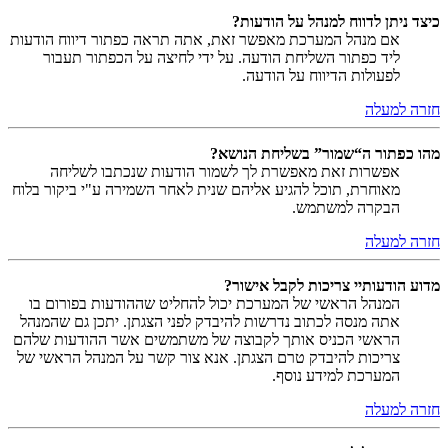
כיצד ניתן לדווח למנהל על הודעות?
אם מנהל המערכת מאפשר זאת, אתה תראה כפתור דיווח הודעות
ליד כפתור השליחת הודעה. על ידי לחיצה על הכפתור תעבור
לפעולות הדיווח על הודעה.
חזרה למעלה
מהו כפתור ה“שמור” בשליחת הנושא?
אפשרות זאת מאפשרת לך לשמור הודעות שנכתבו לשליחה
מאוחרת, תוכל להגיע אליהם שנית לאחר השמירה ע"י ביקור בלוח
הבקרה למשתמש.
חזרה למעלה
מדוע הודעותיי צריכות לקבל אישור?
המנהל הראשי של המערכת יכול להחליט שההודעות בפורום בו
אתה מנסה לכתוב נדרשות להיבדק לפני הצגתן. יתכן גם שהמנהל
הראשי הכניס אותך לקבוצה של משתמשים אשר ההודעות שלהם
צריכות להיבדק טרם הצגתן. אנא צור קשר על המנהל הראשי של
המערכת למידע נוסף.
חזרה למעלה