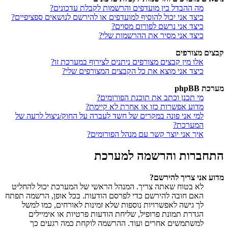
מה ההבדל בין מועדפים והרשמות לקבלת עדכונים?
כיצד אני יכול להוסיף למועדפים או להירשם לנושאים ספציפיים?
כיצד אני נרשם לפורום מסוים?
כיצד אני מסיר את ההרשמות שלי?
קבצים מצורפים
אלו מין קבצים מצורפים ניתנים לצירוף במערכת זו?
כיצד אני מוצא את כל הקבצים המצורפים שלי?
מערכת phpBB
מי תכנן וכתב את תוכנת הפורומים?
מדוע אפשרות כזו או אחרת לא קיימת?
למי אני פונה במקרים של חשד לעברה על החוק/ניצול לרעה של
המערכת?
איך אני יוצר קשר עם מנהל הפורומים?
התחברות והרשמה למערכת
מדוע אני צריך להירשם?
לא בטוח שאתה צריך. המנהל הראשי של המערכת יכול להחליט
האם חובה להירשם כדי לפרסם הודעות. בכל אופן, הרשמה תפתח
לך גישה לאפשרויות נוספות שלא זמינות לאורחים, כמו למשל
הגדרת תמונת פרופיל, שליחת הודעות פרטיות או אימיילים
למשתמשים אחרים ועוד. ההרשמה לוקחת כמה רגעים כך