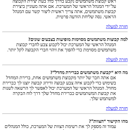
ראש קבוצת משתמשים נקבע בדרך כלל בעת יצירת הקבוצה
על־ידי המנהל הראשי של המערכת. אם אתה מעוניין ביצירת
קבוצת משתמשים, אתה צריך ראשית ליצור קשר עם המנהל
הראשי. נסה שליחת הודעה פרטית.
חזרה למעלה
למה קבוצות משתמשים מסוימות מופיעות בצבעים שונים?
המנהל הראשי של המערכת יכול לקבוע צבע לחברי קבוצת
משתמשים מסוימת כדי להפוך את זיהוי חברי הקבוצה לקל יותר.
חזרה למעלה
מה היא “קבוצת משתמשים כברירת מחדל”?
אם אתה חבר של יותר מקבוצת משתמשים אחת, ברירת המחדל
בשימוש כדי לקבוע איזה צבע קבוצה ודירוג קבוצה יוצגו לך כברירת
מחדל. המנהל הראשי של המערכת יכול לאפשר לך הרשאה לשנות
את קבוצת המשתמשים כברירת מחדל שלך דרך לוח הבקרה
למשתמש שלך.
חזרה למעלה
מהו הקישור “הצוות”?
עמוד זה מספק לך את רשימת הצוות של המערכת, כולל המנהלים