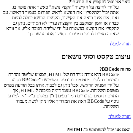
כיצד אני יכול להקפיץ את הודעתי?
על־ידי לחיצה על הקישור “הקפץ נושא” כאשר אתה צופה בו,
אתה יכול “להקפיץ” את הנושא לראש הפורום בעמוד הראשון. עם
זאת, אם אינך רואה את הקישור, הקפצת הנושא יכולה להיות
כבויה או הזמן המוקצב בין הקפצות עדיין לא הסתיים. ניתן גם
להקפיץ את הנושא בפשטות על־ידי שליחת תגובה אליו, אך וודא
שאתה מציית לחוקי המערכת כאשר אתה עושה כך.
חזרה למעלה
עיצוב טקסט וסוגי נושאים
מה זה BBCode?
BBCode הוא צורה מיוחדת של HTML, המציע שליטה נהדרת
בעיצוב בחלקים מסוימים בהודעה. השימוש ב־BBCode נקבע
על־ידי המנהל הראשי, אבל ניתן גם לכבות אותו בכל הודעה בפרט
מטופס השליחה. BBCode עצמו דומה במבנה ל־HTML, אך
התגים תחמים בסוגריים המרובעים [ ו־] במקום ב־< ו־>. למידע
נוסף על BBCode ראה את המדריך אליו ניתן לגשת מעמוד
השליחה.
חזרה למעלה
האם אני יכול להשתמש ב־HTML?