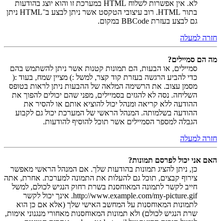
לא. אין אפשרות לשלוח HTML במערכת זו והוא יוצג בהודעות
בתור HTML. רוב עיצובי הטקסט אשר ניתן לבצע ב־HTML ניתן
גם לבצע בעזרת BBCode במקום.
חזרה למעלה
מה הם סמיילים?
סמיילים, או הבעות, הם תמונות קטנות אשר ניתן להשתמש בהם
כדי להביע הרגשה בעזרת קוד קצר, למשל :) מציין שמח, בעוד :(
מסמן עצוב. את הרשימה המלאה של ההבעות ניתן לראות בטופס
השליחה. נסה לא להגזים בסמיילים, מפני שהם יכולים להפוך את
ההודעה ללא קריאה ומנהל יכול להוציא אותם או להסיר את
ההודעה בשלמותה. המנהל הראשי של המערכת יכול גם לקבוע
הגבלה למספר הסמיילים אשר תוכל להוסיף להודעות.
חזרה למעלה
האם אני יכול לפרסם תמונות?
כן, ניתן להציג תמונות בהודעות שלך. אם המנהל הראשי מאפשר
צירוף קבצים, תוכל גם להעלות את התמונה למערכת. אחרת, אתה
חייב לקשר לתמונה המאוחסנת בשרת רחוק הנגיש לכולם, למשל
http://www.example.com/my-picture.gif. אינך יכול לקשר
לתמונות המאוחסנות על המחשב האישי שלך (אלא אם כן הוא
שרת הנגיש לכולם) ולא תמונות המאוחסנות מאחורי מנגנוני אימות,