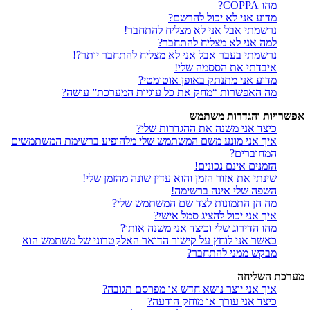
מהו COPPA?
מדוע אני לא יכול להרשם?
נרשמתי אבל אני לא מצליח להתחבר!
למה אני לא מצליח להתחבר?
נרשמתי בעבר אבל אני לא מצליח להתחבר יותר?!
איבדתי את הססמה שלי!
מדוע אני מתנתק באופן אוטומטי?
מה האפשרות “מחק את כל עוגיות המערכת” עושה?
אפשרויות והגדרות משתמש
כיצד אני משנה את ההגדרות שלי?
איך אני מונע משם המשתמש שלי מלהופיע ברשימת המשתמשים
המחוברים?
הזמנים אינם נכונים!
שינתי את אזור הזמן והוא עדין שונה מהזמן שלי!
השפה שלי אינה ברשימה!
מה הן התמונות לצד שם המשתמש שלי?
איך אני יכול להציג סמל אישי?
מהו הדירוג שלי וכיצד אני משנה אותו?
כאשר אני לוחץ על קישור הדואר האלקטרוני של משתמש הוא
מבקש ממני להתחבר?
מערכת השליחה
איך אני יוצר נושא חדש או מפרסם תגובה?
כיצד אני עורך או מוחק הודעה?