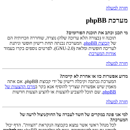
חזרה למעלה
מערכת phpBB
מי תכנן וכתב את תוכנת הפורומים?
תוכנה זו (בצורה הלא ערוכה שלה) נוצרה, שוחררה וזכויותיה הם
של
קבוצת phpBB
. המערכת נבנתה תחת רישיון חופשי וניתנת
לעריכה חופשית ומלאה (GNU-2.0). לפרטים נוספים בקרו בעמוד
אודות המערכת
.
חזרה למעלה
מדוע אפשרות כזו או אחרת לא קיימת?
המערכת נכתבה וקיבלה רישיון על ידי קבוצת phpBB. אם אתה
מאמין שיש אפשרות שצריך להוסיף אנא בקר ב
מרכז ההצעות של
phpBB
, שם תוכל להצביע להצעות או להציע הצעות חדשות
חזרה למעלה
למי אני פונה במקרים של חשד לעברה על החוק/ניצול לרעה של
המערכת?
לכל מנהל ראשי אשר נמצא בקבוצה הנקראת “הצוות”. הדף יכול