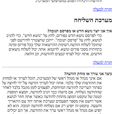
והודעות היכולות לפגוע במשתמשי המערכת.
חזרה למעלה
מערכת השליחה
איך אני יוצר נושא חדש או מפרסם תגובה?
כדי לפרסם נושא חדש בפורום, לחץ על "נושא חדש". כדי להגיב
לנושא, לחץ על "פרסם תגובה". ייתכן שתצטרך להירשם לפני
שתוכל לשלוח הודעה.רשימת ההרשאות שלך בכל פורום זמינה
בתחתית מסכי פורום ונושא. לדוגמא: אתה יכול לשלוח נושאים
חדשים, אתה יכול לצרף קבצים להודעות, וכן הלאה.
חזרה למעלה
כיצד אני עורך או מוחק הודעה?
אם אינך מנהל או מנהל ראשי של המערכת, תוכל לערוך או למחוק
את ההודעות שלך בלבד. אתה יכול לערוך הודעה על־ידי לחיצה על
כפתור העריכה להודעה המיוחסת, לפעמים לזמן מוגבל בלבד לאחר
שההודעה נשלחה. אם מישהו כבר הגיב להודעה, תמצא תוספת
קטנה של טקסט המוצג מתחת להודעה כאשר אתה חוזר לנושא
אשר רושם את מספר הפעמים שערכת אותה יחד עם התאריך
והשעה. טקסט זה יופיע רק אם נשלחה להודעה תגובה. הוא לא
יופיע אם מנהל או מנהל ראשי ערך את ההודעה, אך הם יכולים