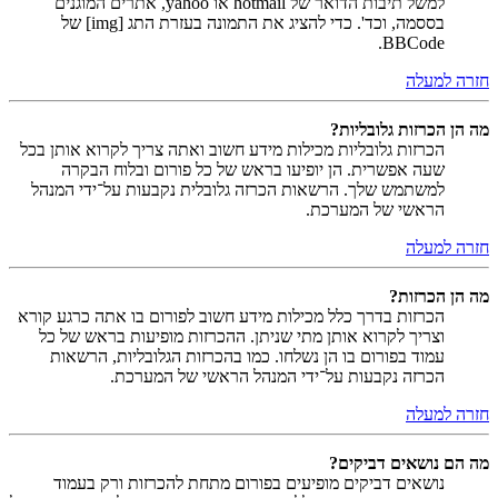
למשל תיבות הדואר של hotmail או yahoo, אתרים המוגנים
בססמה, וכד'. כדי להציג את התמונה בעזרת התג [img] של
BBCode.
חזרה למעלה
מה הן הכרזות גלובליות?
הכרזות גלובליות מכילות מידע חשוב ואתה צריך לקרוא אותן בכל
שעה אפשרית. הן יופיעו בראש של כל פורום ובלוח הבקרה
למשתמש שלך. הרשאות הכרזה גלובלית נקבעות על־ידי המנהל
הראשי של המערכת.
חזרה למעלה
מה הן הכרזות?
הכרזות בדרך כלל מכילות מידע חשוב לפורום בו אתה כרגע קורא
וצריך לקרוא אותן מתי שניתן. ההכרזות מופיעות בראש של כל
עמוד בפורום בו הן נשלחו. כמו בהכרזות הגלובליות, הרשאות
הכרזה נקבעות על־ידי המנהל הראשי של המערכת.
חזרה למעלה
מה הם נושאים דביקים?
נושאים דביקים מופיעים בפורום מתחת להכרזות ורק בעמוד