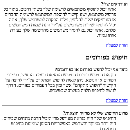
הנודניקים שלי?
אתה יכול להוסיף משתמשים לרשימה שלך בשתי דרכים. בתוך כל
פרופיל משתמש, ישנו קישור להוספת המשתמש לרשימת החברים
או הנודניקים שלך. לחלופין, מלוח הבקרה למשתמש שלך, אתה
יכול להוסיף ישירות משתמשים על־ידי הזנת שמות המשתמשים
שלהם. אתה יכול גם להסיר משתמשים מהרשימה שלך בעזרת
אותו עמוד.
חזרה למעלה
חיפוש בפורומים
כיצד אני יכול לחפש בפורום או בפורומים?
הזן את החיפוש בתיבת החיפוש הנמצאת בעמוד הראשי, בעמודי
הפורום או הנושא. ניתן לגשת לחיפוש המתקדם על־ידי לחיצה על
הקישור “חיפוש מתקדם” אשר זמין בכל העמודים בפורום. הדרך
לגישה לחיפוש תלויה בעיצוב שבשימוש.
חזרה למעלה
מדוע החיפוש שלי לא מחזיר תוצאות?
החיפוש שלך היה כנראה מעורפל מדי ומכיל הרבה מונחים שכיחים.
היה יותר ממוקד והשתמש באפשרויות הסינון שזמינות בחיפוש
המתקדם.