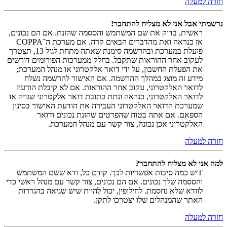
חזרה למעלה
נרשמתי אבל אני לא מצליח להתחבר!
ראשית, בדוק את שם המשתמש והססמה שהזנת. אם הם נכונים,
אז כנראה ואת מהדברים הבאים קרה. אם מערכת ה־COPPA
פועלת במערכת ובהרשמה סימנת שאתה מתחת לגיל 13, תצטרך
לעקוב אחר ההוראות שתקבל. בחלק ממערכות הפורומים דורשים
את הפעלת החשבון, על ידי דואר אלקטרוני או מנהל המערכת;
מידע זה מוצג במהלך ההרשמה. אם האישור להרשמה נשלח
לדואר האלקטרוני, עקוב אחר ההוראות. אם לא קיבלת הודעה
לדואר האלקטרוני, כנראה ונתת כתובת דואר אלקטרוני שגויה או
שמערכת הדואר האלקטרוני העבירה את הודעת האישור בסינון
הספאם. אם אתה בטוח שהפרטים שהזנת נכונים ודואר
האלקטרוני אכן נכונה, צור קשר עם מנהל המערכת.
חזרה למעלה
למה אני לא מצליח להתחבר?
Tיש כמה סיבות אפשריות לכך. קודם כל, ודא ששם המשתמש
והססמה שלך נכונים. אם הם נכונים, צור קשר עם מנהל ראשי כדי
לוודא שלא נחסמת. לחילופין, יכול להיות שיש שגיאה בהגדרות
האתר שהמנהלים שלו יצטרכו לתקן.
חזרה למעלה