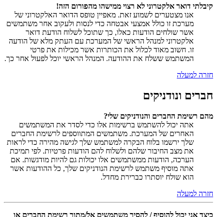
קיבלתי דואר אלקטרוני לא רצוי ממישהו מהפורום הזה!
אנו מצטערים לשמוע זאת. מאפיין טופס הדואר האלקטרוני של
מערכת זו כולל אמצעי אבטחה כדי לנסות ולעקוב אחר משתמשים
אשר שולחים הודעות כאלו, כך שתוכל לשלוח הודעת דואר
אלקטרוני למנהל הראשי של המערכת עם העתק מלא של הודעה
זו. חשוב מאוד לכלול את הכותרות אשר מכילות את פרטי
המשתמש ששלח את ההודעה. המנהל הראשי יוכל לפעול אחר כך.
חזרה למעלה
חברים ונודניקים
מהם רשימת החברים והנודניקים שלי?
אתה יכול להשתמש ברשימות אלו כדי לסדר את המשתמשים
האחרים של המערכת. משתמשים המתווספים לרשימת החברים
שלך ירשמו בלוח הבקרה למשתמש שלך לגישה מהירה כדי לראות
את מצב החיבור שלהם ולשלוח להם הודעות פרטיות. לפי תמיכת
הערכה, הודעות ממשתמשים אלו יכולות גם להיות מודגשות. אם
אתה מוסיף משתמש לרשימת הנודניקים שלך, כל ההודעות אשר
הוא שולח יוסתרו כברירת מחדל.
חזרה למעלה
כיצד אני יכול להוסיף / להסיר משתמשים אל/מתוך רשימת החברים או