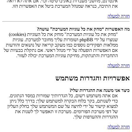
אינטרנט, מחשבי מעבדות באוניברסיטה וכו׳. אם אתה לא רואה
את התיבה, כנראה שמנהל המערכת ביטל את האפשרות הזו.
חזרה למעלה
מה האפשרות “מחק את כל עוגיות המערכת” עושה?
"מחק את כל עוגיות המערכת" מוחק את כל העוגיות (cookies)
שנוצרו על ידי phpBB ושומרות עליך מחובר למערכת. עוגיות
ממלאות תפקידים נוספים כמו מעקב קריאה של נושאים והודעות
אם האפשרות הופעלה על ידי מנהל ראשי. אם נתקלת בבעיות של
התחברות והתנתקות, מחיקת עוגיות המערכת יכולה לעזור.
חזרה למעלה
אפשרויות והגדרות משתמש
כיצד אני משנה את ההגדרות שלי?
אם אתה משתמש רשום, כל הגדרותיך שמורות במסד הנתונים.
כדי לשנותם, בקר בלוח הבקרה למשתמש שלך; בדרך כלל ניתן
למצוא קישור על ידי לחיצה על שם המשתמש שלך בחלק העליון
של דפי מערכת הפורומים. מערכת זו תאפשר לך לשנות את
ההגדרות וההעדפות שלך.
חזרה למעלה