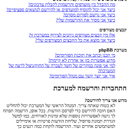
מה ההבדל בין מועדפים והרשמות לקבלת עדכונים?
כיצד אני יכול להוסיף למועדפים או להירשם לנושאים ספציפיים?
כיצד אני נרשם לפורום מסוים?
כיצד אני מסיר את ההרשמות שלי?
קבצים מצורפים
אלו מין קבצים מצורפים ניתנים לצירוף במערכת זו?
כיצד אני מוצא את כל הקבצים המצורפים שלי?
מערכת phpBB
מי תכנן וכתב את תוכנת הפורומים?
מדוע אפשרות כזו או אחרת לא קיימת?
למי אני פונה במקרים של חשד לעברה על החוק/ניצול לרעה של
המערכת?
איך אני יוצר קשר עם מנהל הפורומים?
התחברות והרשמה למערכת
מדוע אני צריך להירשם?
לא בטוח שאתה צריך. המנהל הראשי של המערכת יכול להחליט
האם חובה להירשם כדי לפרסם הודעות. בכל אופן, הרשמה תפתח
לך גישה לאפשרויות נוספות שלא זמינות לאורחים, כמו למשל
הגדרת תמונת פרופיל, שליחת הודעות פרטיות או אימיילים
למשתמשים אחרים ועוד. ההרשמה לוקחת כמה רגעים כך