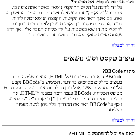
כיצד אני יכול להקפיץ את הודעתי?
על־ידי לחיצה על הקישור “הקפץ נושא” כאשר אתה צופה בו,
אתה יכול “להקפיץ” את הנושא לראש הפורום בעמוד הראשון. עם
זאת, אם אינך רואה את הקישור, הקפצת הנושא יכולה להיות
כבויה או הזמן המוקצב בין הקפצות עדיין לא הסתיים. ניתן גם
להקפיץ את הנושא בפשטות על־ידי שליחת תגובה אליו, אך וודא
שאתה מציית לחוקי המערכת כאשר אתה עושה כך.
חזרה למעלה
עיצוב טקסט וסוגי נושאים
מה זה BBCode?
BBCode הוא צורה מיוחדת של HTML, המציע שליטה נהדרת
בעיצוב בחלקים מסוימים בהודעה. השימוש ב־BBCode נקבע
על־ידי המנהל הראשי, אבל ניתן גם לכבות אותו בכל הודעה בפרט
מטופס השליחה. BBCode עצמו דומה במבנה ל־HTML, אך
התגים תחמים בסוגריים המרובעים [ ו־] במקום ב־< ו־>. למידע
נוסף על BBCode ראה את המדריך אליו ניתן לגשת מעמוד
השליחה.
חזרה למעלה
האם אני יכול להשתמש ב־HTML?