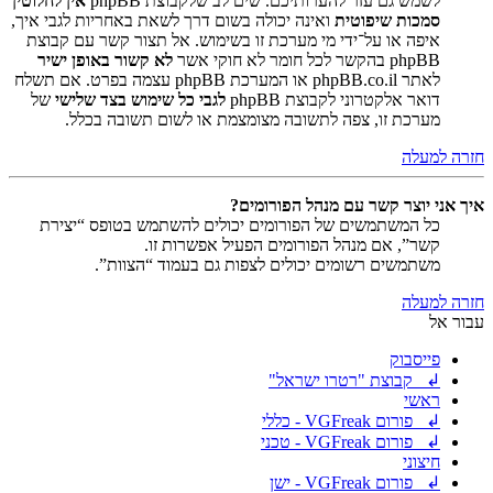
לשמש גם עזר להערותיכם. שים לב שלקבוצת phpBB
אין לחלוטין
סמכות שיפוטית
ואינה יכולה בשום דרך לשאת באחריות לגבי איך,
איפה או על־ידי מי מערכת זו בשימוש. אל תצור קשר עם קבוצת
phpBB בהקשר לכל חומר לא חוקי אשר
לא קשור באופן ישיר
לאתר phpBB.co.il או המערכת phpBB עצמה בפרט. אם תשלח
דואר אלקטרוני לקבוצת phpBB
לגבי כל שימוש בצד שלישי
של
מערכת זו, צפה לתשובה מצומצמת או לשום תשובה בכלל.
חזרה למעלה
איך אני יוצר קשר עם מנהל הפורומים?
כל המשתמשים של הפורומים יכולים להשתמש בטופס “יצירת
קשר”, אם מנהל הפורומים הפעיל אפשרות זו.
משתמשים רשומים יכולים לצפות גם בעמוד “הצוות”.
חזרה למעלה
עבור אל
פייסבוק
↲ קבוצת "רטרו ישראל"
ראשי
↲ פורום VGFreak - כללי
↲ פורום VGFreak - טכני
חיצוני
↲ פורום VGFreak - ישן