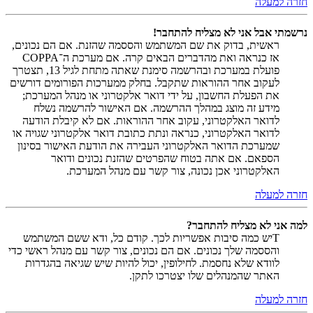
חזרה למעלה
נרשמתי אבל אני לא מצליח להתחבר!
ראשית, בדוק את שם המשתמש והססמה שהזנת. אם הם נכונים,
אז כנראה ואת מהדברים הבאים קרה. אם מערכת ה־COPPA
פועלת במערכת ובהרשמה סימנת שאתה מתחת לגיל 13, תצטרך
לעקוב אחר ההוראות שתקבל. בחלק ממערכות הפורומים דורשים
את הפעלת החשבון, על ידי דואר אלקטרוני או מנהל המערכת;
מידע זה מוצג במהלך ההרשמה. אם האישור להרשמה נשלח
לדואר האלקטרוני, עקוב אחר ההוראות. אם לא קיבלת הודעה
לדואר האלקטרוני, כנראה ונתת כתובת דואר אלקטרוני שגויה או
שמערכת הדואר האלקטרוני העבירה את הודעת האישור בסינון
הספאם. אם אתה בטוח שהפרטים שהזנת נכונים ודואר
האלקטרוני אכן נכונה, צור קשר עם מנהל המערכת.
חזרה למעלה
למה אני לא מצליח להתחבר?
Tיש כמה סיבות אפשריות לכך. קודם כל, ודא ששם המשתמש
והססמה שלך נכונים. אם הם נכונים, צור קשר עם מנהל ראשי כדי
לוודא שלא נחסמת. לחילופין, יכול להיות שיש שגיאה בהגדרות
האתר שהמנהלים שלו יצטרכו לתקן.
חזרה למעלה