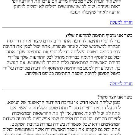
להשאיר הערה אשר מסבירה מדוע הם ערכו את ההודעה לפי
ראות עיניהם. שים לב שמשתמשים רגילים לא יכולים למחוק
הודעה לאחר שקיבלה תגובה.
חזרה למעלה
כיצד אני מוסיף חתימה להודעות שלי?
כדי להוסיף חתימה להודעה אתה חייב קודם ליצור אחת דרך לוח
הבקרה למשתמש שלך. לאחר שנוצרה, אתה יכול לסמן את התיבה
צרף חתימה
בטופס השליחה כדי להוסיף את החתימה שלך. אתה
יכול גם להוסיף חתימה כברירת מחדל לכל ההודעות שלך על־ידי
בחירת האפשרות המתאימה בלוח הבקרה למשתמש. אם תעשה
כך, תוכל עדיין למנוע מהחתימה להתווסף להודעות מסוימות על־ידי
ביטול הסימון לתיבת הוספת החתימה בטופס השליחה.
חזרה למעלה
כיצד אני יוצר סקר?
בזמן שליחת נושא חדש או עריכת ההודעה הראשונה של הנושא,
לחץ על התווית “יצירת סקר” תחת טופס השליחה הראשי. אם
אתה לא יכול לראות אותה, אין לך את ההרשאות המתאימות
ליצירת סקרים. הזן כותרת ולפחות שתי אפשרויות להצבעה בשדות
המתאימים וודא שכל אפשרות בשורה נפרדת בתיבת הטקסט.
אתה יכול גם לקבוע את מספר האפשרויות אשר משתמשים יכולים
לבחור במשך ההצבעה תחת “אפשרויות לכל משתמש”, זמן הגבלה