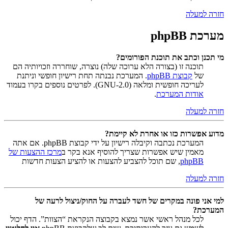
חזרה למעלה
מערכת phpBB
מי תכנן וכתב את תוכנת הפורומים?
תוכנה זו (בצורה הלא ערוכה שלה) נוצרה, שוחררה וזכויותיה הם
של
קבוצת phpBB
. המערכת נבנתה תחת רישיון חופשי וניתנת
לעריכה חופשית ומלאה (GNU-2.0). לפרטים נוספים בקרו בעמוד
אודות המערכת
.
חזרה למעלה
מדוע אפשרות כזו או אחרת לא קיימת?
המערכת נכתבה וקיבלה רישיון על ידי קבוצת phpBB. אם אתה
מאמין שיש אפשרות שצריך להוסיף אנא בקר ב
מרכז ההצעות של
phpBB
, שם תוכל להצביע להצעות או להציע הצעות חדשות
חזרה למעלה
למי אני פונה במקרים של חשד לעברה על החוק/ניצול לרעה של
המערכת?
לכל מנהל ראשי אשר נמצא בקבוצה הנקראת “הצוות”. הדף יכול