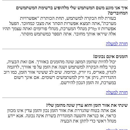
איך אני מונע משם המשתמש שלי מלהופיע ברשימת המשתמשים
המחוברים?
בעזרת לוח הבקרה למשתמש, תחת הכותרת “אפשרויות
מערכת”,אתה תמצא אפשרות
הסתר את מצבי כמחובר
. הפעל
אפשרות זו
ורק מנהלי המערכת, מנהלי פורומים ואתה עצמך תהיו
כן
אלה שיראו אותך מחובר. אתה תספר כמשתמש מוסתר.
חזרה למעלה
הזמנים אינם נכונים!
יכול להיות שהזמן המוצג שונה מהזמנים באזורך. אם זאת הבעיה,
בקר בלוח הבקרה למשתמש ושנה את הזמן על פי אזורך, לדוגמה
לונדון, פאריס, ניו יורק, וכדומה. שים לב ששינוי אזור הזמן, כמו רוב
ההגדרות, ניתן אך ורק למשתמשים רשומים. אם אינך רשום
במערכת, זה הזמן הנכון להירשם.
חזרה למעלה
שינתי את אזור הזמן והוא עדין שונה מהזמן שלי!
אם אתה בטוח שהגדרת את אזור הזמן נכון והזמן עדין אינו מכוון
כראוי, אז כנראה והשעה המוגדרת בשרת אינה נכונה. אנא יידע
מנהל ראשי כדי לתקן את הבעיה