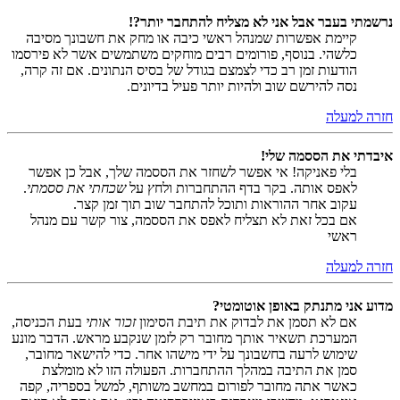
נרשמתי בעבר אבל אני לא מצליח להתחבר יותר?!
קיימת אפשרות שמנהל ראשי כיבה או מחק את חשבונך מסיבה
כלשהי. בנוסף, פורומים רבים מוחקים משתמשים אשר לא פירסמו
הודעות זמן רב כדי לצמצם בגודל של בסיס הנתונים. אם זה קרה,
נסה להירשם שוב ולהיות יותר פעיל בדיונים.
חזרה למעלה
איבדתי את הססמה שלי!
בלי פאניקה! אי אפשר לשחזר את הססמה שלך, אבל כן אפשר
לאפס אותה. בקר בדף ההתחברות ולחץ על
שכחתי את ססמתי
.
עקוב אחר ההוראות ותוכל להתחבר שוב תוך זמן קצר.
אם בכל זאת לא תצליח לאפס את הססמה, צור קשר עם מנהל
ראשי
חזרה למעלה
מדוע אני מתנתק באופן אוטומטי?
אם לא תסמן את לבדוק את תיבת הסימון
זכור אותי
בעת הכניסה,
המערכת תשאיר אותך מחובר רק לזמן שנקבע מראש. הדבר מונע
שימוש לרעה בחשבונך על ידי מישהו אחר. כדי להישאר מחובר,
סמן את התיבה במהלך ההתחברות. הפעולה הזו לא מומלצת
כאשר אתה מחובר לפורום במחשב משותף, למשל בספריה, קפה