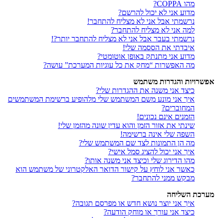
מהו COPPA?
מדוע אני לא יכול להרשם?
נרשמתי אבל אני לא מצליח להתחבר!
למה אני לא מצליח להתחבר?
נרשמתי בעבר אבל אני לא מצליח להתחבר יותר?!
איבדתי את הססמה שלי!
מדוע אני מתנתק באופן אוטומטי?
מה האפשרות “מחק את כל עוגיות המערכת” עושה?
אפשרויות והגדרות משתמש
כיצד אני משנה את ההגדרות שלי?
איך אני מונע משם המשתמש שלי מלהופיע ברשימת המשתמשים
המחוברים?
הזמנים אינם נכונים!
שינתי את אזור הזמן והוא עדין שונה מהזמן שלי!
השפה שלי אינה ברשימה!
מה הן התמונות לצד שם המשתמש שלי?
איך אני יכול להציג סמל אישי?
מהו הדירוג שלי וכיצד אני משנה אותו?
כאשר אני לוחץ על קישור הדואר האלקטרוני של משתמש הוא
מבקש ממני להתחבר?
מערכת השליחה
איך אני יוצר נושא חדש או מפרסם תגובה?
כיצד אני עורך או מוחק הודעה?