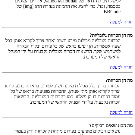
למשל תיבות הדואר של hotmail או yahoo, אתרים המוגנים
בססמה, וכד'. כדי להציג את התמונה בעזרת התג [img] של
BBCode.
חזרה למעלה
מה הן הכרזות גלובליות?
הכרזות גלובליות מכילות מידע חשוב ואתה צריך לקרוא אותן בכל
שעה אפשרית. הן יופיעו בראש של כל פורום ובלוח הבקרה
למשתמש שלך. הרשאות הכרזה גלובלית נקבעות על־ידי המנהל
הראשי של המערכת.
חזרה למעלה
מה הן הכרזות?
הכרזות בדרך כלל מכילות מידע חשוב לפורום בו אתה כרגע קורא
וצריך לקרוא אותן מתי שניתן. ההכרזות מופיעות בראש של כל
עמוד בפורום בו הן נשלחו. כמו בהכרזות הגלובליות, הרשאות
הכרזה נקבעות על־ידי המנהל הראשי של המערכת.
חזרה למעלה
מה הם נושאים דביקים?
נושאים דביקים מופיעים בפורום מתחת להכרזות ורק בעמוד