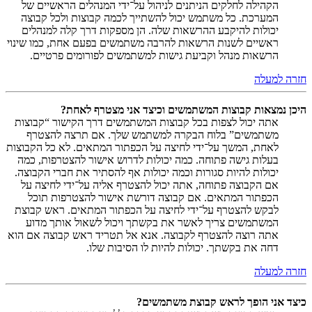
הקהילה לחלקים הניתנים לניהול על־ידי המנהלים הראשיים של
המערכת. כל משתמש יכול להשתייך לכמה קבוצות ולכל קבוצה
יכולות להיקבע ההרשאות שלה. הן מספקות דרך קלה למנהלים
ראשיים לשנות הרשאות להרבה משתמשים בפעם אחת, כמו שינוי
הרשאות מנהל וקביעת גישות למשתמשים לפורומים פרטיים.
חזרה למעלה
היכן נמצאות קבוצות המשתמשים וכיצד אני מצטרף לאחת?
אתה יכול לצפות בכל קבוצות המשתמשים דרך הקישור “קבוצות
משתמשים” בלוח הבקרה למשתמש שלך. אם תרצה להצטרף
לאחת, המשך על־ידי לחיצה על הכפתור המתאים. לא כל הקבוצות
בעלות גישה פתוחה. כמה יכולות לדרוש אישור להצטרפות, כמה
יכולות להיות סגורות וכמה יכולות אף להסתיר את חברי הקבוצה.
אם הקבוצה פתוחה, אתה יכול להצטרף אליה על־ידי לחיצה על
הכפתור המתאים. אם קבוצה דורשת אישור להצטרפות תוכל
לבקש להצטרף על־ידי לחיצה על הכפתור המתאים. ראש קבוצת
המשתמשים צריך לאשר את בקשתך ויכול לשאול אותך מדוע
אתה רוצה להצטרף לקבוצה. אנא אל תטריד ראש קבוצה אם הוא
דחה את בקשתך. יכולות להיות לו הסיבות שלו.
חזרה למעלה
כיצד אני הופך לראש קבוצת משתמשים?