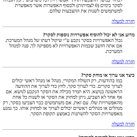
לסקר בימים (0 לצמיתות) ולבסוף האפשרות אשר מאפשרת
למשתמשים לשנות את ההצבעות שלהם.
חזרה למעלה
מדוע אני לא יכול להוסיף אפשרויות נוספות לסקר?
גבול האפשרויות בסקר נקבע ע"י שיקול דעתו של מנהל המערכת.
אם אתה חושב שכמות האפשרויות לא מספיקה לך, פנה למנהל
המערכת.
חזרה למעלה
כיצד אני ערוך או מוחק סקר?
כמו בהודעות, רק השולח המקורי, מנהל או מנהל ראשי יכולים
לערוך סקרים. כדי לערוך סקר, לחץ כדי לערוך את ההודעה
הראשונה בנושא. היא תמיד מכילה את הסקר הנקבע לנושא. אם
אף אחד לא הצביע, ניתן למחוק את הסקר או לשנות כל אחת
מהאפשרויות שלו. עם זאת, אם משתמשים כבר הצביעו בסקר, רק
מנהלים או מנהלים ראשיים יכולים לערוך או למחוק אותו. כך נמנע
מאפשרויות הסקר להשתנות באמצע תקופת הסקר.
חזרה למעלה