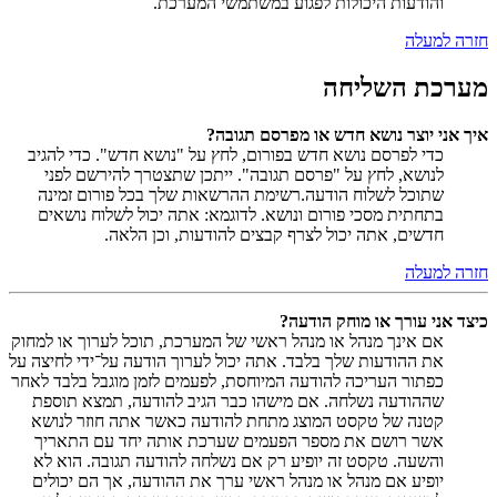
והודעות היכולות לפגוע במשתמשי המערכת.
חזרה למעלה
מערכת השליחה
איך אני יוצר נושא חדש או מפרסם תגובה?
כדי לפרסם נושא חדש בפורום, לחץ על "נושא חדש". כדי להגיב
לנושא, לחץ על "פרסם תגובה". ייתכן שתצטרך להירשם לפני
שתוכל לשלוח הודעה.רשימת ההרשאות שלך בכל פורום זמינה
בתחתית מסכי פורום ונושא. לדוגמא: אתה יכול לשלוח נושאים
חדשים, אתה יכול לצרף קבצים להודעות, וכן הלאה.
חזרה למעלה
כיצד אני עורך או מוחק הודעה?
אם אינך מנהל או מנהל ראשי של המערכת, תוכל לערוך או למחוק
את ההודעות שלך בלבד. אתה יכול לערוך הודעה על־ידי לחיצה על
כפתור העריכה להודעה המיוחסת, לפעמים לזמן מוגבל בלבד לאחר
שההודעה נשלחה. אם מישהו כבר הגיב להודעה, תמצא תוספת
קטנה של טקסט המוצג מתחת להודעה כאשר אתה חוזר לנושא
אשר רושם את מספר הפעמים שערכת אותה יחד עם התאריך
והשעה. טקסט זה יופיע רק אם נשלחה להודעה תגובה. הוא לא
יופיע אם מנהל או מנהל ראשי ערך את ההודעה, אך הם יכולים