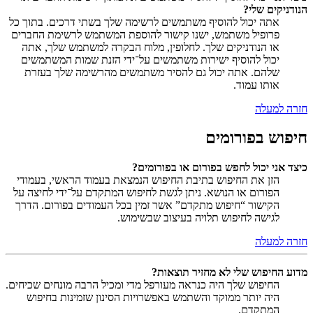
הנודניקים שלי?
אתה יכול להוסיף משתמשים לרשימה שלך בשתי דרכים. בתוך כל
פרופיל משתמש, ישנו קישור להוספת המשתמש לרשימת החברים
או הנודניקים שלך. לחלופין, מלוח הבקרה למשתמש שלך, אתה
יכול להוסיף ישירות משתמשים על־ידי הזנת שמות המשתמשים
שלהם. אתה יכול גם להסיר משתמשים מהרשימה שלך בעזרת
אותו עמוד.
חזרה למעלה
חיפוש בפורומים
כיצד אני יכול לחפש בפורום או בפורומים?
הזן את החיפוש בתיבת החיפוש הנמצאת בעמוד הראשי, בעמודי
הפורום או הנושא. ניתן לגשת לחיפוש המתקדם על־ידי לחיצה על
הקישור “חיפוש מתקדם” אשר זמין בכל העמודים בפורום. הדרך
לגישה לחיפוש תלויה בעיצוב שבשימוש.
חזרה למעלה
מדוע החיפוש שלי לא מחזיר תוצאות?
החיפוש שלך היה כנראה מעורפל מדי ומכיל הרבה מונחים שכיחים.
היה יותר ממוקד והשתמש באפשרויות הסינון שזמינות בחיפוש
המתקדם.