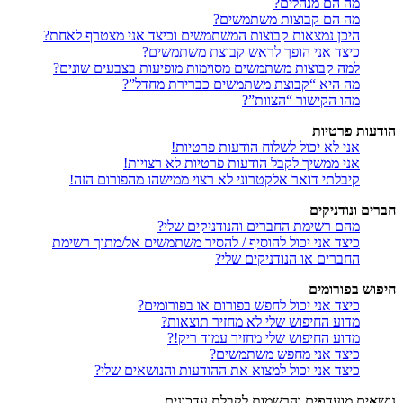
מה הם מנהלים?
מה הם קבוצות משתמשים?
היכן נמצאות קבוצות המשתמשים וכיצד אני מצטרף לאחת?
כיצד אני הופך לראש קבוצת משתמשים?
למה קבוצות משתמשים מסוימות מופיעות בצבעים שונים?
מה היא “קבוצת משתמשים כברירת מחדל”?
מהו הקישור “הצוות”?
הודעות פרטיות
אני לא יכול לשלוח הודעות פרטיות!
אני ממשיך לקבל הודעות פרטיות לא רצויות!
קיבלתי דואר אלקטרוני לא רצוי ממישהו מהפורום הזה!
חברים ונודניקים
מהם רשימת החברים והנודניקים שלי?
כיצד אני יכול להוסיף / להסיר משתמשים אל/מתוך רשימת
החברים או הנודניקים שלי?
חיפוש בפורומים
כיצד אני יכול לחפש בפורום או בפורומים?
מדוע החיפוש שלי לא מחזיר תוצאות?
מדוע החיפוש שלי מחזיר עמוד ריק!?
כיצד אני מחפש משתמשים?
כיצד אני יכול למצוא את ההודעות והנושאים שלי?
נושאים מועדפים והרשמות לקבלת עדכונים