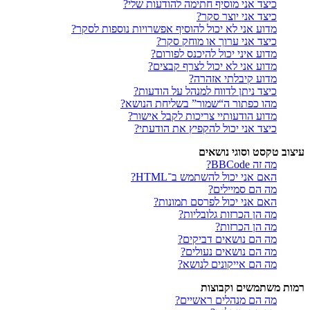
כיצד אני מוסיף חתימה להודעות שלי?
כיצד אני יוצר סקר?
מדוע אני לא יכול להוסיף אפשרויות נוספות לסקר?
כיצד אני ערוך או מוחק סקר?
מדוע איני יכול להיכנס לפורום?
מדוע אני לא יכול לצרף קבצים?
מדוע קיבלתי אזהרה?
כיצד ניתן לדווח למנהל על הודעות?
מהו כפתור ה“שמור” בשליחת הנושא?
מדוע הודעותיי צריכות לקבל אישור?
כיצד אני יכול להקפיץ את הודעתי?
עיצוב טקסט וסוגי נושאים
מה זה BBCode?
האם אני יכול להשתמש ב־HTML?
מה הם סמיילים?
האם אני יכול לפרסם תמונות?
מה הן הכרזות גלובליות?
מה הן הכרזות?
מה הם נושאים דביקים?
מה הם נושאים נעולים?
מה הם אייקונים לנושא?
רמות משתמשים וקבוצות
מה הם מנהלים ראשיים?