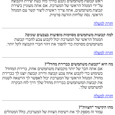
ראש קבוצת משתמשים נקבע בדרך כלל בעת יצירת הקבוצה
על־ידי המנהל הראשי של המערכת. אם אתה מעוניין ביצירת
קבוצת משתמשים, אתה צריך ראשית ליצור קשר עם המנהל
הראשי. נסה שליחת הודעה פרטית.
חזרה למעלה
למה קבוצות משתמשים מסוימות מופיעות בצבעים שונים?
המנהל הראשי של המערכת יכול לקבוע צבע לחברי קבוצת
משתמשים מסוימת כדי להפוך את זיהוי חברי הקבוצה לקל יותר.
חזרה למעלה
מה היא “קבוצת משתמשים כברירת מחדל”?
אם אתה חבר של יותר מקבוצת משתמשים אחת, ברירת המחדל
בשימוש כדי לקבוע איזה צבע קבוצה ודירוג קבוצה יוצגו לך כברירת
מחדל. המנהל הראשי של המערכת יכול לאפשר לך הרשאה לשנות
את קבוצת המשתמשים כברירת מחדל שלך דרך לוח הבקרה
למשתמש שלך.
חזרה למעלה
מהו הקישור “הצוות”?
עמוד זה מספק לך את רשימת הצוות של המערכת, כולל המנהלים