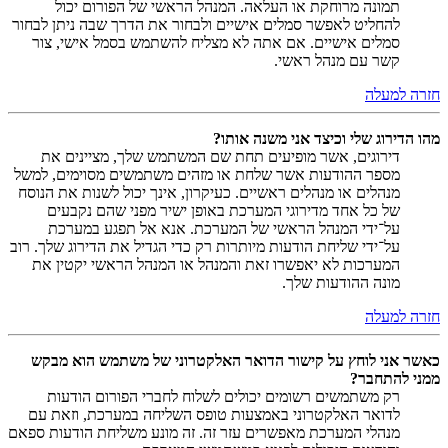
תמונה מרוחקת או העלאה. המנהל הראשי של הפורום יכול
להחליט לאפשר סמלים אישיים ולבחור את הדרך שבה ניתן לבחור
סמלים אישיים. אם אתה לא מצליח להשתמש בסמל אישי, צור
קשר עם מנהל ראשי.
חזרה למעלה
מהו הדירוג שלי וכיצד אני משנה אותו?
דירוגים, אשר מופיעים תחת שם המשתמש שלך, מציינים את
מספר ההודעות אשר שלחת או מזהים משתמשים מסוימים, למשל
מנהלים או מנהלים ראשיים. כעיקרון, אינך יכול לשנות את הנוסח
של כל אחד מדירוגי המערכת באופן ישיר מפני שהם נקבעים
על־ידי המנהל הראשי של המערכת. אנא אל תפגע במערכת
על־ידי שליחת הודעות מיותרות רק כדי הגדיל את הדירוג שלך. רוב
המערכות לא יאפשרו זאת והמנהל או המנהל הראשי יקטין את
מונה ההודעות שלך.
חזרה למעלה
כאשר אני לוחץ על קישור הדואר האלקטרוני של משתמש הוא מבקש
ממני להתחבר?
רק משתמשים רשומים יכולים לשלוח לחברי הפורום הודעות
לדואר האלקטרוני באמצעות טופס השליחה במערכת, וזאת עם
מנהלי המערכת מאפשרים עזר זה. זה מונע משליחת הודעות ספאם