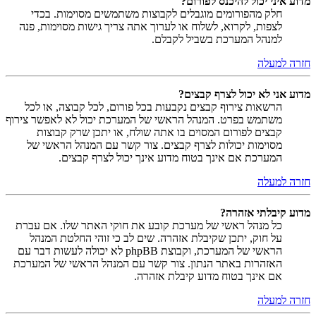
מדוע איני יכול להיכנס לפורום?
חלק מהפורומים מוגבלים לקבוצות משתמשים מסוימות. בכדי
לצפות, לקרוא, לשלוח או לערוך אתה צריך גישות מסוימות, פנה
למנהל המערכת בשביל לקבלם.
חזרה למעלה
מדוע אני לא יכול לצרף קבצים?
הרשאות צירוף קבצים נקבעות בכל פורום, לכל קבוצה, או לכל
משתמש בפרט. המנהל הראשי של המערכת יכול לא לאפשר צירוף
קבצים לפורום המסוים בו אתה שולח, או יתכן שרק קבוצות
מסוימות יכולות לצרף קבצים. צור קשר עם המנהל הראשי של
המערכת אם אינך בטוח מדוע אינך יכול לצרף קבצים.
חזרה למעלה
מדוע קיבלתי אזהרה?
כל מנהל ראשי של מערכת קובע את חוקי האתר שלו. אם עברת
על חוק, יתכן שקיבלת אזהרה. שים לב כי זוהי החלטת המנהל
הראשי של המערכת, וקבוצת phpBB לא יכולה לעשות דבר עם
האזהרות באתר הנתון. צור קשר עם המנהל הראשי של המערכת
אם אינך בטוח מדוע קיבלת אזהרה.
חזרה למעלה