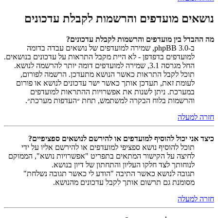
נושאים מועדפים והרשמות לקבלת עדכונים
מה ההבדל בין מועדפים והרשמות לקבלת עדכונים?
ב-phpBB 3.0, שמירה למועדפים של נושאים עבדה בדומה
למועדפים בדפדפן - לא היית מקבל התראות על עדכונים בנושאים.
החל מגרסה 3.1, שמירה למועדפים דומה יותר להרשמה לנושא.
תוכל לקבל התראות כאשר הנושא מתעדכן. הרשמה לפורום,
לעומת זאת, תעדכן אותך כאשר ישר עדכונים לנושא או פורום
במערכת. ניתן לשנות את אפשרויות ההתראות למועדפים
והרשמות בלוח הבקרה למשתמש, תחת ״העדפות מערכת״.
חזרה למעלה
כיצד אני יכול להוסיף למועדפים או להירשם לנושאים ספציפיים?
תוכל להוסיף נושא ספציפי למועדפים או להירשם אליו על ידי
לחיצה על הקישור המתאים בתפריט "אפשרויות נושא", הממוקם
לנוחותך לצד חלקו העליון והתחתון של דיון בנושא.
תגובה לנושא כאשר התיבה "הודע לי כאשר תגובה נשלחת"
מסומנת גם תרשום אותך לקבל עדכונים מהנושא.
חזרה למעלה