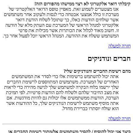
קיבלתי דואר אלקטרוני לא רצוי ממישהו מהפורום הזה!
אנו מצטערים לשמוע זאת. מאפיין טופס הדואר האלקטרוני של
מערכת זו כולל אמצעי אבטחה כדי לנסות ולעקוב אחר משתמשים
אשר שולחים הודעות כאלו, כך שתוכל לשלוח הודעת דואר
אלקטרוני למנהל הראשי של המערכת עם העתק מלא של הודעה
זו. חשוב מאוד לכלול את הכותרות אשר מכילות את פרטי
המשתמש ששלח את ההודעה. המנהל הראשי יוכל לפעול אחר כך.
חזרה למעלה
חברים ונודניקים
מהם רשימת החברים והנודניקים שלי?
אתה יכול להשתמש ברשימות אלו כדי לסדר את המשתמשים
האחרים של המערכת. משתמשים המתווספים לרשימת החברים
שלך ירשמו בלוח הבקרה למשתמש שלך לגישה מהירה כדי לראות
את מצב החיבור שלהם ולשלוח להם הודעות פרטיות. לפי תמיכת
הערכה, הודעות ממשתמשים אלו יכולות גם להיות מודגשות. אם
אתה מוסיף משתמש לרשימת הנודניקים שלך, כל ההודעות אשר
הוא שולח יוסתרו כברירת מחדל.
חזרה למעלה
כיצד אני יכול להוסיף / להסיר משתמשים אל/מתוך רשימת החברים או