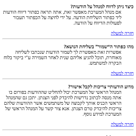
כיצד ניתן לדווח למנהל על הודעות?
אם מנהל המערכת מאפשר זאת, אתה תראה כפתור דיווח הודעות
ליד כפתור השליחת הודעה. על ידי לחיצה על הכפתור תעבור
לפעולות הדיווח על הודעה.
חזרה למעלה
מהו כפתור ה“שמור” בשליחת הנושא?
אפשרות זאת מאפשרת לך לשמור הודעות שנכתבו לשליחה
מאוחרת, תוכל להגיע אליהם שנית לאחר השמירה ע"י ביקור בלוח
הבקרה למשתמש.
חזרה למעלה
מדוע הודעותיי צריכות לקבל אישור?
המנהל הראשי של המערכת יכול להחליט שההודעות בפורום בו
אתה מנסה לכתוב נדרשות להיבדק לפני הצגתן. יתכן גם שהמנהל
הראשי הכניס אותך לקבוצה של משתמשים אשר ההודעות שלהם
צריכות להיבדק טרם הצגתן. אנא צור קשר על המנהל הראשי של
המערכת למידע נוסף.
חזרה למעלה