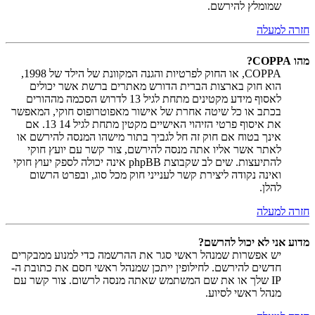
שמומלץ להירשם.
חזרה למעלה
מהו COPPA?
COPPA, או החוק לפרטיות והגנה המקוונת של הילד של 1998,
הוא חוק בארצות הברית הדורש מאתרים ברשת אשר יכולים
לאסוף מידע מקטינים מתחת לגיל 13 לדרוש הסכמה מההורים
בכתב או כל שיטה אחרת של אישור מאפוטרופוס חוקי, המאפשר
את איסוף פרטי הזיהוי האישיים מקטין מתחת לגיל 14 13. אם
אינך בטוח אם חוק זה חל לגביך בתור מישהו המנסה להירשם או
לאתר אשר אליו אתה מנסה להירשם, צור קשר עם יועץ חוקי
להתיעצות. שים לב שקבוצת phpBB אינה יכולה לספק יעוץ חוקי
ואינה נקודה ליצירת קשר לענייני חוק מכל סוג, ובפרט הרשום
להלן.
חזרה למעלה
מדוע אני לא יכול להרשם?
יש אפשרות שמנהל ראשי סגר את ההרשמה כדי למנוע ממבקרים
חדשים להירשם. לחילופין ייתכן שמנהל ראשי חסם את כתובת ה-
IP שלך או את שם המשתמש שאתה מנסה לרשום. צור קשר עם
מנהל ראשי לסיוע.