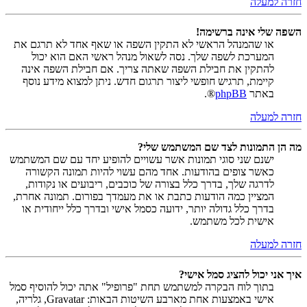
חזרה למעלה
השפה שלי אינה ברשימה!
או שהמנהל הראשי לא התקין השפה או שאף אחד לא תרגם את
המערכת לשפה שלך. נסה לשאול מנהל ראשי האם הוא יכול
להתקין את חבילת השפה שאתה צריך. אם חבילת השפה אינה
קיימת, תרגיש חופשי ליצור תרגום חדש. ניתן למצוא מידע נוסף
באתר
phpBB
®.
חזרה למעלה
מה הן התמונות לצד שם המשתמש שלי?
ישנם שני סוגי תמונות אשר עשויים להופיע יחד עם שם המשתמש
כאשר צופים בהודעות. אחד מהם עשוי להיות תמונה הקשורה
לדרגה שלך, בדרך כלל בצורה של כוכבים, ריבועים או נקודות,
המציין כמה הודעות כתבת או את מעמדך בפורום. תמונה אחרת,
בדרך כלל גדולה יותר, ידועה כסמל אישי ובדרך כלל ייחודית או
אישית לכל משתמש.
חזרה למעלה
איך אני יכול להציג סמל אישי?
בתוך לוח הבקרה למשתמש תחת "פרופיל" אתה יכול להוסיף סמל
אישי באמצעות אחת מארבע השיטות הבאות: Gravatar, גלריה,