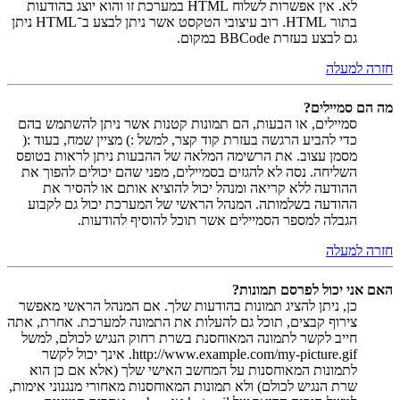
לא. אין אפשרות לשלוח HTML במערכת זו והוא יוצג בהודעות
בתור HTML. רוב עיצובי הטקסט אשר ניתן לבצע ב־HTML ניתן
גם לבצע בעזרת BBCode במקום.
חזרה למעלה
מה הם סמיילים?
סמיילים, או הבעות, הם תמונות קטנות אשר ניתן להשתמש בהם
כדי להביע הרגשה בעזרת קוד קצר, למשל :) מציין שמח, בעוד :(
מסמן עצוב. את הרשימה המלאה של ההבעות ניתן לראות בטופס
השליחה. נסה לא להגזים בסמיילים, מפני שהם יכולים להפוך את
ההודעה ללא קריאה ומנהל יכול להוציא אותם או להסיר את
ההודעה בשלמותה. המנהל הראשי של המערכת יכול גם לקבוע
הגבלה למספר הסמיילים אשר תוכל להוסיף להודעות.
חזרה למעלה
האם אני יכול לפרסם תמונות?
כן, ניתן להציג תמונות בהודעות שלך. אם המנהל הראשי מאפשר
צירוף קבצים, תוכל גם להעלות את התמונה למערכת. אחרת, אתה
חייב לקשר לתמונה המאוחסנת בשרת רחוק הנגיש לכולם, למשל
http://www.example.com/my-picture.gif. אינך יכול לקשר
לתמונות המאוחסנות על המחשב האישי שלך (אלא אם כן הוא
שרת הנגיש לכולם) ולא תמונות המאוחסנות מאחורי מנגנוני אימות,