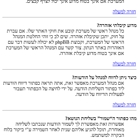
המערכת אם אינך בטוח מדוע אינך יכול לצרף קבצים.
חזרה למעלה
מדוע קיבלתי אזהרה?
כל מנהל ראשי של מערכת קובע את חוקי האתר שלו. אם עברת
על חוק, יתכן שקיבלת אזהרה. שים לב כי זוהי החלטת המנהל
הראשי של המערכת, וקבוצת phpBB לא יכולה לעשות דבר עם
האזהרות באתר הנתון. צור קשר עם המנהל הראשי של המערכת
אם אינך בטוח מדוע קיבלת אזהרה.
חזרה למעלה
כיצד ניתן לדווח למנהל על הודעות?
אם מנהל המערכת מאפשר זאת, אתה תראה כפתור דיווח הודעות
ליד כפתור השליחת הודעה. על ידי לחיצה על הכפתור תעבור
לפעולות הדיווח על הודעה.
חזרה למעלה
מהו כפתור ה“שמור” בשליחת הנושא?
אפשרות זאת מאפשרת לך לשמור הודעות שנכתבו לשליחה
מאוחרת, תוכל להגיע אליהם שנית לאחר השמירה ע"י ביקור בלוח
הבקרה למשתמש.