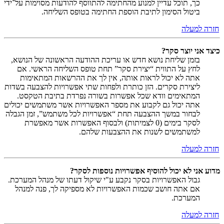
כך, תוכל עדיין למנוע מהחתימה להתווסף להודעות מסוימות על־ידי
ביטול הסימון לתיבת הוספת החתימה בטופס השליחה.
חזרה למעלה
כיצד אני יוצר סקר?
בזמן שליחת נושא חדש או עריכת ההודעה הראשונה של הנושא,
לחץ על התווית “יצירת סקר” תחת טופס השליחה הראשי. אם
אתה לא יכול לראות אותה, אין לך את ההרשאות המתאימות
ליצירת סקרים. הזן כותרת ולפחות שתי אפשרויות להצבעה בשדות
המתאימים וודא שכל אפשרות בשורה נפרדת בתיבת הטקסט.
אתה יכול גם לקבוע את מספר האפשרויות אשר משתמשים יכולים
לבחור במשך ההצבעה תחת “אפשרויות לכל משתמש”, זמן הגבלה
לסקר בימים (0 לצמיתות) ולבסוף האפשרות אשר מאפשרת
למשתמשים לשנות את ההצבעות שלהם.
חזרה למעלה
מדוע אני לא יכול להוסיף אפשרויות נוספות לסקר?
גבול האפשרויות בסקר נקבע ע"י שיקול דעתו של מנהל המערכת.
אם אתה חושב שכמות האפשרויות לא מספיקה לך, פנה למנהל
המערכת.
חזרה למעלה