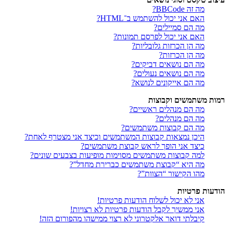
מה זה BBCode?
האם אני יכול להשתמש ב־HTML?
מה הם סמיילים?
האם אני יכול לפרסם תמונות?
מה הן הכרזות גלובליות?
מה הן הכרזות?
מה הם נושאים דביקים?
מה הם נושאים נעולים?
מה הם אייקונים לנושא?
רמות משתמשים וקבוצות
מה הם מנהלים ראשיים?
מה הם מנהלים?
מה הם קבוצות משתמשים?
היכן נמצאות קבוצות המשתמשים וכיצד אני מצטרף לאחת?
כיצד אני הופך לראש קבוצת משתמשים?
למה קבוצות משתמשים מסוימות מופיעות בצבעים שונים?
מה היא “קבוצת משתמשים כברירת מחדל”?
מהו הקישור “הצוות”?
הודעות פרטיות
אני לא יכול לשלוח הודעות פרטיות!
אני ממשיך לקבל הודעות פרטיות לא רצויות!
קיבלתי דואר אלקטרוני לא רצוי ממישהו מהפורום הזה!