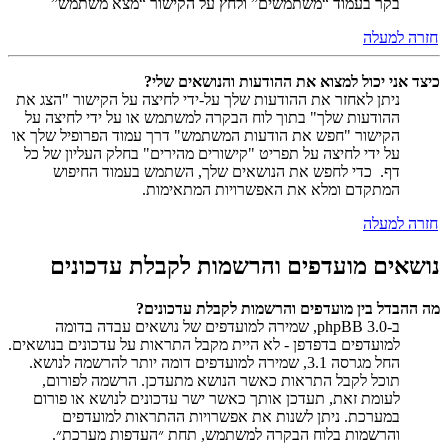
בקר בעמוד “משתמשים” ולחץ על הקישור “מצא משתמש”
חזרה למעלה
כיצד אני יכול למצוא את ההודעות והנושאים שלי?
ניתן לאחזר את ההודעות שלך על-ידי לחיצה על הקישור "הצג את
ההודעות שלך" בתוך לוח הבקרה למשתמש או על ידי לחיצה על
הקישור "חפש את הודעות המשתמש" דרך עמוד הפרופיל שלך או
על ידי לחיצה על תפריט "קישורים מהירים" בחלק העליון של כל
דף. כדי לחפש את הנושאים שלך, השתמש בעמוד החיפוש
המתקדם ומלא את האפשרויות המתאימות.
חזרה למעלה
נושאים מועדפים והרשמות לקבלת עדכונים
מה ההבדל בין מועדפים והרשמות לקבלת עדכונים?
ב-phpBB 3.0, שמירה למועדפים של נושאים עבדה בדומה
למועדפים בדפדפן - לא היית מקבל התראות על עדכונים בנושאים.
החל מגרסה 3.1, שמירה למועדפים דומה יותר להרשמה לנושא.
תוכל לקבל התראות כאשר הנושא מתעדכן. הרשמה לפורום,
לעומת זאת, תעדכן אותך כאשר ישר עדכונים לנושא או פורום
במערכת. ניתן לשנות את אפשרויות ההתראות למועדפים
והרשמות בלוח הבקרה למשתמש, תחת ״העדפות מערכת״.