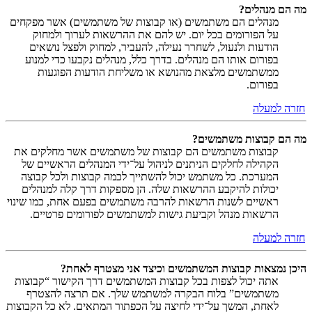
מה הם מנהלים?
מנהלים הם משתמשים (או קבוצות של משתמשים) אשר מפקחים
על הפורומים בכל יום. יש להם את ההרשאות לערוך ולמחוק
הודעות ולנעול, לשחרר נעילה, להעביר, למחוק ולפצל נושאים
בפורום אותו הם מנהלים. בדרך כלל, מנהלים נקבעו כדי למנוע
ממשתמשים מלצאת מהנושא או משליחת הודעות הפוגעות
בפורום.
חזרה למעלה
מה הם קבוצות משתמשים?
קבוצות משתמשים הם קבוצות של משתמשים אשר מחלקים את
הקהילה לחלקים הניתנים לניהול על־ידי המנהלים הראשיים של
המערכת. כל משתמש יכול להשתייך לכמה קבוצות ולכל קבוצה
יכולות להיקבע ההרשאות שלה. הן מספקות דרך קלה למנהלים
ראשיים לשנות הרשאות להרבה משתמשים בפעם אחת, כמו שינוי
הרשאות מנהל וקביעת גישות למשתמשים לפורומים פרטיים.
חזרה למעלה
היכן נמצאות קבוצות המשתמשים וכיצד אני מצטרף לאחת?
אתה יכול לצפות בכל קבוצות המשתמשים דרך הקישור “קבוצות
משתמשים” בלוח הבקרה למשתמש שלך. אם תרצה להצטרף
לאחת, המשך על־ידי לחיצה על הכפתור המתאים. לא כל הקבוצות