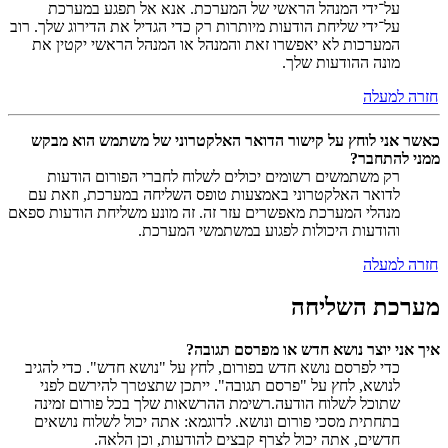
על־ידי המנהל הראשי של המערכת. אנא אל תפגע במערכת
על־ידי שליחת הודעות מיותרות רק כדי הגדיל את הדירוג שלך. רוב
המערכות לא יאפשרו זאת והמנהל או המנהל הראשי יקטין את
מונה ההודעות שלך.
חזרה למעלה
כאשר אני לוחץ על קישור הדואר האלקטרוני של משתמש הוא מבקש
ממני להתחבר?
רק משתמשים רשומים יכולים לשלוח לחברי הפורום הודעות
לדואר האלקטרוני באמצעות טופס השליחה במערכת, וזאת עם
מנהלי המערכת מאפשרים עזר זה. זה מונע משליחת הודעות ספאם
והודעות היכולות לפגוע במשתמשי המערכת.
חזרה למעלה
מערכת השליחה
איך אני יוצר נושא חדש או מפרסם תגובה?
כדי לפרסם נושא חדש בפורום, לחץ על "נושא חדש". כדי להגיב
לנושא, לחץ על "פרסם תגובה". ייתכן שתצטרך להירשם לפני
שתוכל לשלוח הודעה.רשימת ההרשאות שלך בכל פורום זמינה
בתחתית מסכי פורום ונושא. לדוגמא: אתה יכול לשלוח נושאים
חדשים, אתה יכול לצרף קבצים להודעות, וכן הלאה.