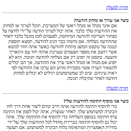
חזרה למעלה
כיצד אני עורך או מוחק הודעה?
אם אינך מנהל או מנהל ראשי של המערכת, תוכל לערוך או למחוק
את ההודעות שלך בלבד. אתה יכול לערוך הודעה על־ידי לחיצה על
כפתור העריכה להודעה המיוחסת, לפעמים לזמן מוגבל בלבד לאחר
שההודעה נשלחה. אם מישהו כבר הגיב להודעה, תמצא תוספת
קטנה של טקסט המוצג מתחת להודעה כאשר אתה חוזר לנושא
אשר רושם את מספר הפעמים שערכת אותה יחד עם התאריך
והשעה. טקסט זה יופיע רק אם נשלחה להודעה תגובה. הוא לא
יופיע אם מנהל או מנהל ראשי ערך את ההודעה, אך הם יכולים
להשאיר הערה אשר מסבירה מדוע הם ערכו את ההודעה לפי
ראות עיניהם. שים לב שמשתמשים רגילים לא יכולים למחוק
הודעה לאחר שקיבלה תגובה.
חזרה למעלה
כיצד אני מוסיף חתימה להודעות שלי?
כדי להוסיף חתימה להודעה אתה חייב קודם ליצור אחת דרך לוח
הבקרה למשתמש שלך. לאחר שנוצרה, אתה יכול לסמן את התיבה
צרף חתימה
בטופס השליחה כדי להוסיף את החתימה שלך. אתה
יכול גם להוסיף חתימה כברירת מחדל לכל ההודעות שלך על־ידי
בחירת האפשרות המתאימה בלוח הבקרה למשתמש. אם תעשה