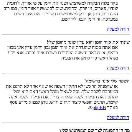
בקר בלוח הבקרה למשתמש ושנה את הזמן על פי אזורך, לדוגמה
לונדון, פאריס, ניו יורק, וכדומה. שים לב ששינוי אזור הזמן, כמו רוב
ההגדרות, ניתן אך ורק למשתמשים רשומים. אם אינך רשום
במערכת, זה הזמן הנכון להירשם.
חזרה למעלה
שינתי את אזור הזמן והוא עדין שונה מהזמן שלי!
אם אתה בטוח שהגדרת את אזור הזמן נכון והזמן עדין אינו מכוון
כראוי, אז כנראה והשעה המוגדרת בשרת אינה נכונה. אנא יידע
מנהל ראשי כדי לתקן את הבעיה
חזרה למעלה
השפה שלי אינה ברשימה!
או שהמנהל הראשי לא התקין השפה או שאף אחד לא תרגם את
המערכת לשפה שלך. נסה לשאול מנהל ראשי האם הוא יכול
להתקין את חבילת השפה שאתה צריך. אם חבילת השפה אינה
קיימת, תרגיש חופשי ליצור תרגום חדש. ניתן למצוא מידע נוסף
באתר
phpBB
®.
חזרה למעלה
מה הן התמונות לצד שם המשתמש שלי?