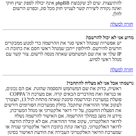
להתיעצות. שים לב שקבוצת phpBB אינה יכולה לספק יעוץ חוקי
ואינה נקודה ליצירת קשר לענייני חוק מכל סוג, ובפרט הרשום
להלן.
חזרה למעלה
מדוע אני לא יכול להרשם?
יש אפשרות שמנהל ראשי סגר את ההרשמה כדי למנוע ממבקרים
חדשים להירשם. לחילופין ייתכן שמנהל ראשי חסם את כתובת ה-
IP שלך או את שם המשתמש שאתה מנסה לרשום. צור קשר עם
מנהל ראשי לסיוע.
חזרה למעלה
נרשמתי אבל אני לא מצליח להתחבר!
ראשית, בדוק את שם המשתמש והססמה שהזנת. אם הם נכונים,
אז כנראה ואת מהדברים הבאים קרה. אם מערכת ה־COPPA
פועלת במערכת ובהרשמה סימנת שאתה מתחת לגיל 13, תצטרך
לעקוב אחר ההוראות שתקבל. בחלק ממערכות הפורומים דורשים
את הפעלת החשבון, על ידי דואר אלקטרוני או מנהל המערכת;
מידע זה מוצג במהלך ההרשמה. אם האישור להרשמה נשלח
לדואר האלקטרוני, עקוב אחר ההוראות. אם לא קיבלת הודעה
לדואר האלקטרוני, כנראה ונתת כתובת דואר אלקטרוני שגויה או
שמערכת הדואר האלקטרוני העבירה את הודעת האישור בסינון