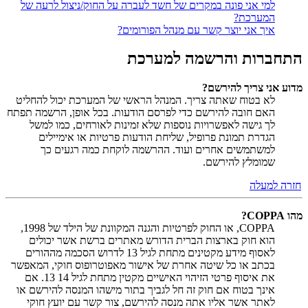
למי אני פונה במקרים של חשד לעברה על החוק/ניצול לרעה של
המערכת?
איך אני יוצר קשר עם מנהל הפורומים?
התחברות והרשמה למערכת
מדוע אני צריך להירשם?
לא בטוח שאתה צריך. המנהל הראשי של המערכת יכול להחליט
האם חובה להירשם כדי לפרסם הודעות. בכל אופן, הרשמה תפתח
לך גישה לאפשרויות נוספות שלא זמינות לאורחים, כמו למשל
הגדרת תמונת פרופיל, שליחת הודעות פרטיות או אימיילים
למשתמשים אחרים ועוד. ההרשמה לוקחת כמה רגעים כך
שמומלץ להירשם.
חזרה למעלה
מהו COPPA?
COPPA, או החוק לפרטיות והגנה המקוונת של הילד של 1998,
הוא חוק בארצות הברית הדורש מאתרים ברשת אשר יכולים
לאסוף מידע מקטינים מתחת לגיל 13 לדרוש הסכמה מההורים
בכתב או כל שיטה אחרת של אישור מאפוטרופוס חוקי, המאפשר
את איסוף פרטי הזיהוי האישיים מקטין מתחת לגיל 14 13. אם
אינך בטוח אם חוק זה חל לגביך בתור מישהו המנסה להירשם או
לאתר אשר אליו אתה מנסה להירשם, צור קשר עם יועץ חוקי