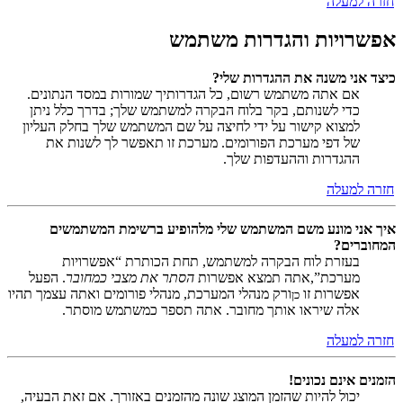
חזרה למעלה
אפשרויות והגדרות משתמש
כיצד אני משנה את ההגדרות שלי?
אם אתה משתמש רשום, כל הגדרותיך שמורות במסד הנתונים.
כדי לשנותם, בקר בלוח הבקרה למשתמש שלך; בדרך כלל ניתן
למצוא קישור על ידי לחיצה על שם המשתמש שלך בחלק העליון
של דפי מערכת הפורומים. מערכת זו תאפשר לך לשנות את
ההגדרות וההעדפות שלך.
חזרה למעלה
איך אני מונע משם המשתמש שלי מלהופיע ברשימת המשתמשים
המחוברים?
בעזרת לוח הבקרה למשתמש, תחת הכותרת “אפשרויות
מערכת”,אתה תמצא אפשרות
הסתר את מצבי כמחובר
. הפעל
אפשרות זו
ורק מנהלי המערכת, מנהלי פורומים ואתה עצמך תהיו
כן
אלה שיראו אותך מחובר. אתה תספר כמשתמש מוסתר.
חזרה למעלה
הזמנים אינם נכונים!
יכול להיות שהזמן המוצג שונה מהזמנים באזורך. אם זאת הבעיה,