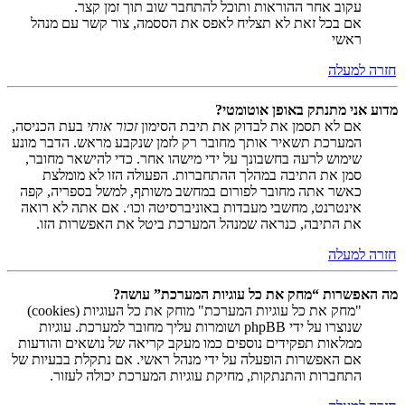
עקוב אחר ההוראות ותוכל להתחבר שוב תוך זמן קצר.
אם בכל זאת לא תצליח לאפס את הססמה, צור קשר עם מנהל
ראשי
חזרה למעלה
מדוע אני מתנתק באופן אוטומטי?
אם לא תסמן את לבדוק את תיבת הסימון
זכור אותי
בעת הכניסה,
המערכת תשאיר אותך מחובר רק לזמן שנקבע מראש. הדבר מונע
שימוש לרעה בחשבונך על ידי מישהו אחר. כדי להישאר מחובר,
סמן את התיבה במהלך ההתחברות. הפעולה הזו לא מומלצת
כאשר אתה מחובר לפורום במחשב משותף, למשל בספריה, קפה
אינטרנט, מחשבי מעבדות באוניברסיטה וכו׳. אם אתה לא רואה
את התיבה, כנראה שמנהל המערכת ביטל את האפשרות הזו.
חזרה למעלה
מה האפשרות “מחק את כל עוגיות המערכת” עושה?
"מחק את כל עוגיות המערכת" מוחק את כל העוגיות (cookies)
שנוצרו על ידי phpBB ושומרות עליך מחובר למערכת. עוגיות
ממלאות תפקידים נוספים כמו מעקב קריאה של נושאים והודעות
אם האפשרות הופעלה על ידי מנהל ראשי. אם נתקלת בבעיות של
התחברות והתנתקות, מחיקת עוגיות המערכת יכולה לעזור.