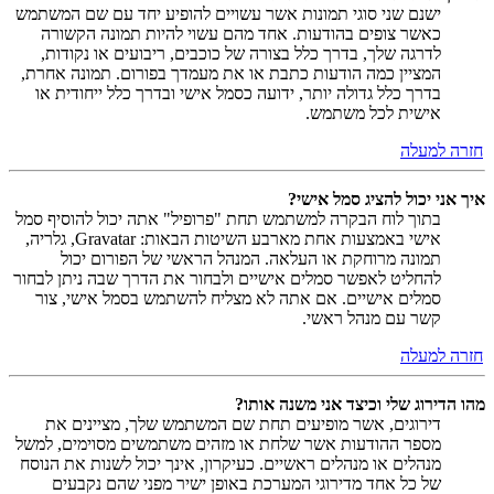
ישנם שני סוגי תמונות אשר עשויים להופיע יחד עם שם המשתמש
כאשר צופים בהודעות. אחד מהם עשוי להיות תמונה הקשורה
לדרגה שלך, בדרך כלל בצורה של כוכבים, ריבועים או נקודות,
המציין כמה הודעות כתבת או את מעמדך בפורום. תמונה אחרת,
בדרך כלל גדולה יותר, ידועה כסמל אישי ובדרך כלל ייחודית או
אישית לכל משתמש.
חזרה למעלה
איך אני יכול להציג סמל אישי?
בתוך לוח הבקרה למשתמש תחת "פרופיל" אתה יכול להוסיף סמל
אישי באמצעות אחת מארבע השיטות הבאות: Gravatar, גלריה,
תמונה מרוחקת או העלאה. המנהל הראשי של הפורום יכול
להחליט לאפשר סמלים אישיים ולבחור את הדרך שבה ניתן לבחור
סמלים אישיים. אם אתה לא מצליח להשתמש בסמל אישי, צור
קשר עם מנהל ראשי.
חזרה למעלה
מהו הדירוג שלי וכיצד אני משנה אותו?
דירוגים, אשר מופיעים תחת שם המשתמש שלך, מציינים את
מספר ההודעות אשר שלחת או מזהים משתמשים מסוימים, למשל
מנהלים או מנהלים ראשיים. כעיקרון, אינך יכול לשנות את הנוסח
של כל אחד מדירוגי המערכת באופן ישיר מפני שהם נקבעים