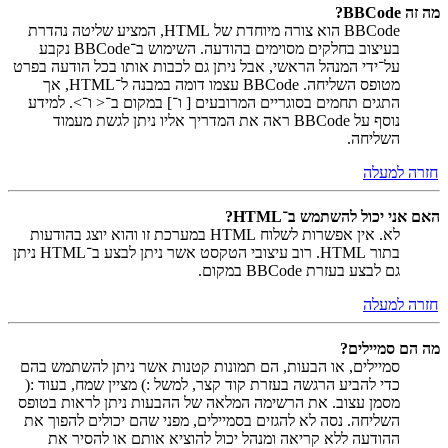
מה זה BBCode?
BBCode הוא צורה מיוחדת של HTML, המציע שליטה נהדרת
בעיצוב בחלקים מסוימים בהודעה. השימוש ב־BBCode נקבע
על־ידי המנהל הראשי, אבל ניתן גם לכבות אותו בכל הודעה בפרט
מטופס השליחה. BBCode עצמו דומה במבנה ל־HTML, אך
התגים תחמים בסוגריים המרובעים [ ו־] במקום ב־< ו־>. למידע
נוסף על BBCode ראה את המדריך אליו ניתן לגשת מעמוד
השליחה.
חזרה למעלה
האם אני יכול להשתמש ב־HTML?
לא. אין אפשרות לשלוח HTML במערכת זו והוא יוצג בהודעות
בתור HTML. רוב עיצובי הטקסט אשר ניתן לבצע ב־HTML ניתן
גם לבצע בעזרת BBCode במקום.
חזרה למעלה
מה הם סמיילים?
סמיילים, או הבעות, הם תמונות קטנות אשר ניתן להשתמש בהם
כדי להביע הרגשה בעזרת קוד קצר, למשל :) מציין שמח, בעוד :(
מסמן עצוב. את הרשימה המלאה של ההבעות ניתן לראות בטופס
השליחה. נסה לא להגזים בסמיילים, מפני שהם יכולים להפוך את
ההודעה ללא קריאה ומנהל יכול להוציא אותם או להסיר את