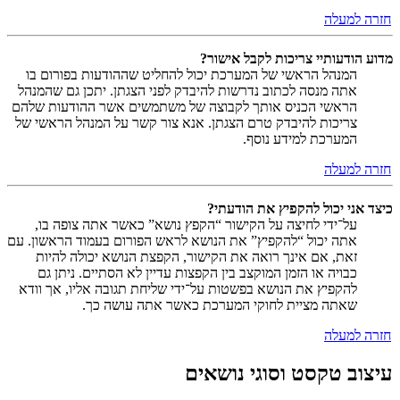
חזרה למעלה
מדוע הודעותיי צריכות לקבל אישור?
המנהל הראשי של המערכת יכול להחליט שההודעות בפורום בו
אתה מנסה לכתוב נדרשות להיבדק לפני הצגתן. יתכן גם שהמנהל
הראשי הכניס אותך לקבוצה של משתמשים אשר ההודעות שלהם
צריכות להיבדק טרם הצגתן. אנא צור קשר על המנהל הראשי של
המערכת למידע נוסף.
חזרה למעלה
כיצד אני יכול להקפיץ את הודעתי?
על־ידי לחיצה על הקישור “הקפץ נושא” כאשר אתה צופה בו,
אתה יכול “להקפיץ” את הנושא לראש הפורום בעמוד הראשון. עם
זאת, אם אינך רואה את הקישור, הקפצת הנושא יכולה להיות
כבויה או הזמן המוקצב בין הקפצות עדיין לא הסתיים. ניתן גם
להקפיץ את הנושא בפשטות על־ידי שליחת תגובה אליו, אך וודא
שאתה מציית לחוקי המערכת כאשר אתה עושה כך.
חזרה למעלה
עיצוב טקסט וסוגי נושאים