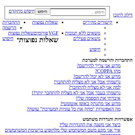
חיפוש מתקדם
חיפוש
דילוג לתוכן
קישורים מהירים
שאלות נפוצות
התחברות
הרשמה
נושאים ללא תגובות
VGF
פורומים
שאלות נפוצות
נושאים פעילים
שאלות נפוצות
חיפוש
חיפוש
התחברות והרשמה למערכת
מדוע אני צריך להירשם?
מהו COPPA?
מדוע אני לא יכול להרשם?
נרשמתי אבל אני לא מצליח להתחבר!
למה אני לא מצליח להתחבר?
נרשמתי בעבר אבל אני לא מצליח להתחבר יותר?!
איבדתי את הססמה שלי!
מדוע אני מתנתק באופן אוטומטי?
מה האפשרות “מחק את כל עוגיות המערכת” עושה?
אפשרויות והגדרות משתמש
כיצד אני משנה את ההגדרות שלי?
איך אני מונע משם המשתמש שלי מלהופיע ברשימת המשתמשים