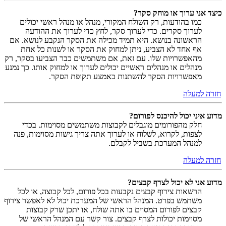
כיצד אני ערוך או מוחק סקר?
כמו בהודעות, רק השולח המקורי, מנהל או מנהל ראשי יכולים
לערוך סקרים. כדי לערוך סקר, לחץ כדי לערוך את ההודעה
הראשונה בנושא. היא תמיד מכילה את הסקר הנקבע לנושא. אם
אף אחד לא הצביע, ניתן למחוק את הסקר או לשנות כל אחת
מהאפשרויות שלו. עם זאת, אם משתמשים כבר הצביעו בסקר, רק
מנהלים או מנהלים ראשיים יכולים לערוך או למחוק אותו. כך נמנע
מאפשרויות הסקר להשתנות באמצע תקופת הסקר.
חזרה למעלה
מדוע איני יכול להיכנס לפורום?
חלק מהפורומים מוגבלים לקבוצות משתמשים מסוימות. בכדי
לצפות, לקרוא, לשלוח או לערוך אתה צריך גישות מסוימות, פנה
למנהל המערכת בשביל לקבלם.
חזרה למעלה
מדוע אני לא יכול לצרף קבצים?
הרשאות צירוף קבצים נקבעות בכל פורום, לכל קבוצה, או לכל
משתמש בפרט. המנהל הראשי של המערכת יכול לא לאפשר צירוף
קבצים לפורום המסוים בו אתה שולח, או יתכן שרק קבוצות
מסוימות יכולות לצרף קבצים. צור קשר עם המנהל הראשי של