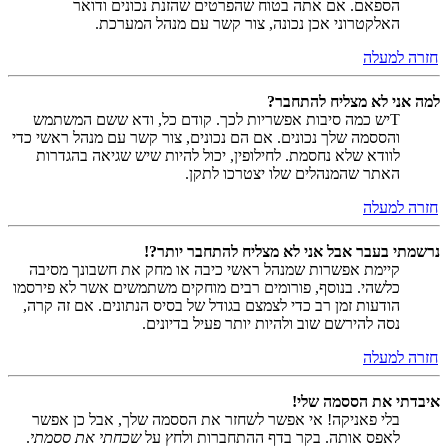
הספאם. אם אתה בטוח שהפרטים שהזנת נכונים ודואר
האלקטרוני אכן נכונה, צור קשר עם מנהל המערכת.
חזרה למעלה
למה אני לא מצליח להתחבר?
Tיש כמה סיבות אפשריות לכך. קודם כל, ודא ששם המשתמש
והססמה שלך נכונים. אם הם נכונים, צור קשר עם מנהל ראשי כדי
לוודא שלא נחסמת. לחילופין, יכול להיות שיש שגיאה בהגדרות
האתר שהמנהלים שלו יצטרכו לתקן.
חזרה למעלה
נרשמתי בעבר אבל אני לא מצליח להתחבר יותר?!
קיימת אפשרות שמנהל ראשי כיבה או מחק את חשבונך מסיבה
כלשהי. בנוסף, פורומים רבים מוחקים משתמשים אשר לא פירסמו
הודעות זמן רב כדי לצמצם בגודל של בסיס הנתונים. אם זה קרה,
נסה להירשם שוב ולהיות יותר פעיל בדיונים.
חזרה למעלה
איבדתי את הססמה שלי!
בלי פאניקה! אי אפשר לשחזר את הססמה שלך, אבל כן אפשר
לאפס אותה. בקר בדף ההתחברות ולחץ על
שכחתי את ססמתי
.