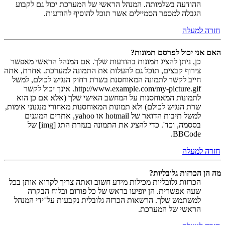
ההודעה בשלמותה. המנהל הראשי של המערכת יכול גם לקבוע
הגבלה למספר הסמיילים אשר תוכל להוסיף להודעות.
חזרה למעלה
האם אני יכול לפרסם תמונות?
כן, ניתן להציג תמונות בהודעות שלך. אם המנהל הראשי מאפשר
צירוף קבצים, תוכל גם להעלות את התמונה למערכת. אחרת, אתה
חייב לקשר לתמונה המאוחסנת בשרת רחוק הנגיש לכולם, למשל
http://www.example.com/my-picture.gif. אינך יכול לקשר
לתמונות המאוחסנות על המחשב האישי שלך (אלא אם כן הוא
שרת הנגיש לכולם) ולא תמונות המאוחסנות מאחורי מנגנוני אימות,
למשל תיבות הדואר של hotmail או yahoo, אתרים המוגנים
בססמה, וכד'. כדי להציג את התמונה בעזרת התג [img] של
BBCode.
חזרה למעלה
מה הן הכרזות גלובליות?
הכרזות גלובליות מכילות מידע חשוב ואתה צריך לקרוא אותן בכל
שעה אפשרית. הן יופיעו בראש של כל פורום ובלוח הבקרה
למשתמש שלך. הרשאות הכרזה גלובלית נקבעות על־ידי המנהל
הראשי של המערכת.