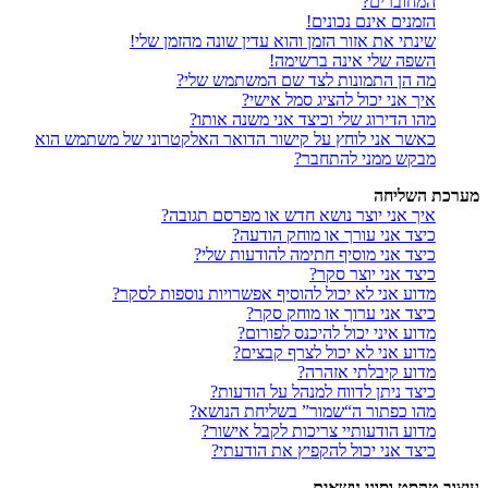
המחוברים?
הזמנים אינם נכונים!
שינתי את אזור הזמן והוא עדין שונה מהזמן שלי!
השפה שלי אינה ברשימה!
מה הן התמונות לצד שם המשתמש שלי?
איך אני יכול להציג סמל אישי?
מהו הדירוג שלי וכיצד אני משנה אותו?
כאשר אני לוחץ על קישור הדואר האלקטרוני של משתמש הוא
מבקש ממני להתחבר?
מערכת השליחה
איך אני יוצר נושא חדש או מפרסם תגובה?
כיצד אני עורך או מוחק הודעה?
כיצד אני מוסיף חתימה להודעות שלי?
כיצד אני יוצר סקר?
מדוע אני לא יכול להוסיף אפשרויות נוספות לסקר?
כיצד אני ערוך או מוחק סקר?
מדוע איני יכול להיכנס לפורום?
מדוע אני לא יכול לצרף קבצים?
מדוע קיבלתי אזהרה?
כיצד ניתן לדווח למנהל על הודעות?
מהו כפתור ה“שמור” בשליחת הנושא?
מדוע הודעותיי צריכות לקבל אישור?
כיצד אני יכול להקפיץ את הודעתי?
עיצוב טקסט וסוגי נושאים