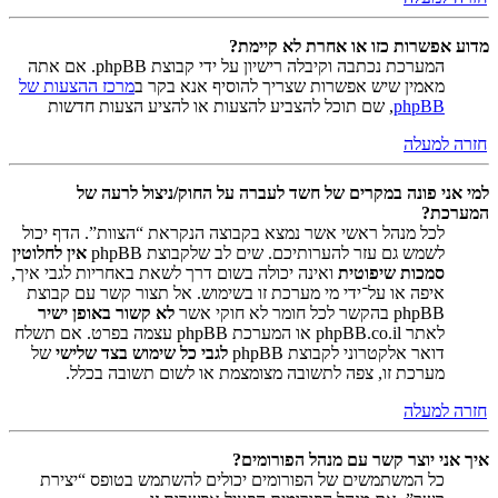
מדוע אפשרות כזו או אחרת לא קיימת?
המערכת נכתבה וקיבלה רישיון על ידי קבוצת phpBB. אם אתה
מאמין שיש אפשרות שצריך להוסיף אנא בקר ב
מרכז ההצעות של
phpBB
, שם תוכל להצביע להצעות או להציע הצעות חדשות
חזרה למעלה
למי אני פונה במקרים של חשד לעברה על החוק/ניצול לרעה של
המערכת?
לכל מנהל ראשי אשר נמצא בקבוצה הנקראת “הצוות”. הדף יכול
לשמש גם עזר להערותיכם. שים לב שלקבוצת phpBB
אין לחלוטין
סמכות שיפוטית
ואינה יכולה בשום דרך לשאת באחריות לגבי איך,
איפה או על־ידי מי מערכת זו בשימוש. אל תצור קשר עם קבוצת
phpBB בהקשר לכל חומר לא חוקי אשר
לא קשור באופן ישיר
לאתר phpBB.co.il או המערכת phpBB עצמה בפרט. אם תשלח
דואר אלקטרוני לקבוצת phpBB
לגבי כל שימוש בצד שלישי
של
מערכת זו, צפה לתשובה מצומצמת או לשום תשובה בכלל.
חזרה למעלה
איך אני יוצר קשר עם מנהל הפורומים?
כל המשתמשים של הפורומים יכולים להשתמש בטופס “יצירת