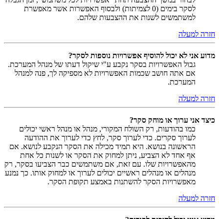
לסקר בימים (0 לצמיתות) ולבסוף האפשרות אשר מאפשרת
למשתמשים לשנות את ההצבעות שלהם.
חזרה למעלה
מדוע אני לא יכול להוסיף אפשרויות נוספות לסקר?
גבול האפשרויות בסקר נקבע ע"י שיקול דעתו של מנהל המערכת.
אם אתה חושב שכמות האפשרויות לא מספיקה לך, פנה למנהל
המערכת.
חזרה למעלה
כיצד אני ערוך או מוחק סקר?
כמו בהודעות, רק השולח המקורי, מנהל או מנהל ראשי יכולים
לערוך סקרים. כדי לערוך סקר, לחץ כדי לערוך את ההודעה
הראשונה בנושא. היא תמיד מכילה את הסקר הנקבע לנושא. אם
אף אחד לא הצביע, ניתן למחוק את הסקר או לשנות כל אחת
מהאפשרויות שלו. עם זאת, אם משתמשים כבר הצביעו בסקר, רק
מנהלים או מנהלים ראשיים יכולים לערוך או למחוק אותו. כך נמנע
מאפשרויות הסקר להשתנות באמצע תקופת הסקר.
חזרה למעלה