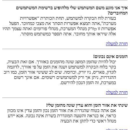
איך אני מונע משם המשתמש שלי מלהופיע ברשימת המשתמשים
המחוברים?
בעזרת לוח הבקרה למשתמש, תחת הכותרת “אפשרויות
מערכת”,אתה תמצא אפשרות
הסתר את מצבי כמחובר
. הפעל
אפשרות זו
ורק מנהלי המערכת, מנהלי פורומים ואתה עצמך תהיו
כן
אלה שיראו אותך מחובר. אתה תספר כמשתמש מוסתר.
חזרה למעלה
הזמנים אינם נכונים!
יכול להיות שהזמן המוצג שונה מהזמנים באזורך. אם זאת הבעיה,
בקר בלוח הבקרה למשתמש ושנה את הזמן על פי אזורך, לדוגמה
לונדון, פאריס, ניו יורק, וכדומה. שים לב ששינוי אזור הזמן, כמו רוב
ההגדרות, ניתן אך ורק למשתמשים רשומים. אם אינך רשום
במערכת, זה הזמן הנכון להירשם.
חזרה למעלה
שינתי את אזור הזמן והוא עדין שונה מהזמן שלי!
אם אתה בטוח שהגדרת את אזור הזמן נכון והזמן עדין אינו מכוון
כראוי, אז כנראה והשעה המוגדרת בשרת אינה נכונה. אנא יידע
מנהל ראשי כדי לתקן את הבעיה