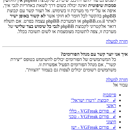
לשמש גם עזר להערותיכם. שים לב שלקבוצת phpBB
אין לחלוטין
סמכות שיפוטית
ואינה יכולה בשום דרך לשאת באחריות לגבי איך,
איפה או על־ידי מי מערכת זו בשימוש. אל תצור קשר עם קבוצת
phpBB בהקשר לכל חומר לא חוקי אשר
לא קשור באופן ישיר
לאתר phpBB.co.il או המערכת phpBB עצמה בפרט. אם תשלח
דואר אלקטרוני לקבוצת phpBB
לגבי כל שימוש בצד שלישי
של
מערכת זו, צפה לתשובה מצומצמת או לשום תשובה בכלל.
חזרה למעלה
איך אני יוצר קשר עם מנהל הפורומים?
כל המשתמשים של הפורומים יכולים להשתמש בטופס “יצירת
קשר”, אם מנהל הפורומים הפעיל אפשרות זו.
משתמשים רשומים יכולים לצפות גם בעמוד “הצוות”.
חזרה למעלה
עבור אל
פייסבוק
↲ קבוצת "רטרו ישראל"
ראשי
↲ פורום VGFreak - כללי
↲ פורום VGFreak - טכני
חיצוני
↲ פורום VGFreak - ישן