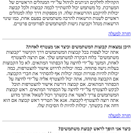
הקהילה לחלקים הניתנים לניהול על־ידי המנהלים הראשיים של
המערכת. כל משתמש יכול להשתייך לכמה קבוצות ולכל קבוצה
יכולות להיקבע ההרשאות שלה. הן מספקות דרך קלה למנהלים
ראשיים לשנות הרשאות להרבה משתמשים בפעם אחת, כמו שינוי
הרשאות מנהל וקביעת גישות למשתמשים לפורומים פרטיים.
חזרה למעלה
היכן נמצאות קבוצות המשתמשים וכיצד אני מצטרף לאחת?
אתה יכול לצפות בכל קבוצות המשתמשים דרך הקישור “קבוצות
משתמשים” בלוח הבקרה למשתמש שלך. אם תרצה להצטרף
לאחת, המשך על־ידי לחיצה על הכפתור המתאים. לא כל הקבוצות
בעלות גישה פתוחה. כמה יכולות לדרוש אישור להצטרפות, כמה
יכולות להיות סגורות וכמה יכולות אף להסתיר את חברי הקבוצה.
אם הקבוצה פתוחה, אתה יכול להצטרף אליה על־ידי לחיצה על
הכפתור המתאים. אם קבוצה דורשת אישור להצטרפות תוכל
לבקש להצטרף על־ידי לחיצה על הכפתור המתאים. ראש קבוצת
המשתמשים צריך לאשר את בקשתך ויכול לשאול אותך מדוע
אתה רוצה להצטרף לקבוצה. אנא אל תטריד ראש קבוצה אם הוא
דחה את בקשתך. יכולות להיות לו הסיבות שלו.
חזרה למעלה
כיצד אני הופך לראש קבוצת משתמשים?