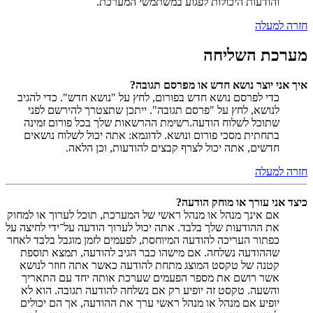
והודעות היכולות לפגוע במשתמשי המערכת.
חזרה למעלה
מערכת השליחה
איך אני יוצר נושא חדש או מפרסם תגובה?
כדי לפרסם נושא חדש בפורום, לחץ על "נושא חדש". כדי להגיב
לנושא, לחץ על "פרסם תגובה". ייתכן שתצטרך להירשם לפני
שתוכל לשלוח הודעה.רשימת ההרשאות שלך בכל פורום זמינה
בתחתית מסכי פורום ונושא. לדוגמא: אתה יכול לשלוח נושאים
חדשים, אתה יכול לצרף קבצים להודעות, וכן הלאה.
חזרה למעלה
כיצד אני עורך או מוחק הודעה?
אם אינך מנהל או מנהל ראשי של המערכת, תוכל לערוך או למחוק
את ההודעות שלך בלבד. אתה יכול לערוך הודעה על־ידי לחיצה על
כפתור העריכה להודעה המיוחסת, לפעמים לזמן מוגבל בלבד לאחר
שההודעה נשלחה. אם מישהו כבר הגיב להודעה, תמצא תוספת
קטנה של טקסט המוצג מתחת להודעה כאשר אתה חוזר לנושא
אשר רושם את מספר הפעמים שערכת אותה יחד עם התאריך
והשעה. טקסט זה יופיע רק אם נשלחה להודעה תגובה. הוא לא
יופיע אם מנהל או מנהל ראשי ערך את ההודעה, אך הם יכולים