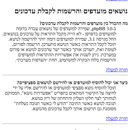
נושאים מועדפים והרשמות לקבלת עדכונים
מה ההבדל בין מועדפים והרשמות לקבלת עדכונים?
ב-phpBB 3.0, שמירה למועדפים של נושאים עבדה בדומה
למועדפים בדפדפן - לא היית מקבל התראות על עדכונים בנושאים.
החל מגרסה 3.1, שמירה למועדפים דומה יותר להרשמה לנושא.
תוכל לקבל התראות כאשר הנושא מתעדכן. הרשמה לפורום,
לעומת זאת, תעדכן אותך כאשר ישר עדכונים לנושא או פורום
במערכת. ניתן לשנות את אפשרויות ההתראות למועדפים
והרשמות בלוח הבקרה למשתמש, תחת ״העדפות מערכת״.
חזרה למעלה
כיצד אני יכול להוסיף למועדפים או להירשם לנושאים ספציפיים?
תוכל להוסיף נושא ספציפי למועדפים או להירשם אליו על ידי
לחיצה על הקישור המתאים בתפריט "אפשרויות נושא", הממוקם
לנוחותך לצד חלקו העליון והתחתון של דיון בנושא.
תגובה לנושא כאשר התיבה "הודע לי כאשר תגובה נשלחת"
מסומנת גם תרשום אותך לקבל עדכונים מהנושא.
חזרה למעלה