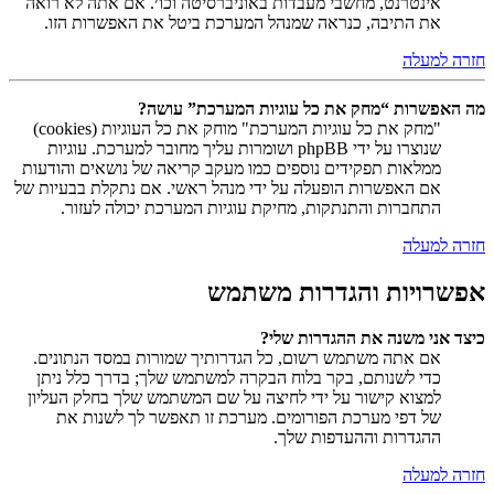
אינטרנט, מחשבי מעבדות באוניברסיטה וכו׳. אם אתה לא רואה
את התיבה, כנראה שמנהל המערכת ביטל את האפשרות הזו.
חזרה למעלה
מה האפשרות “מחק את כל עוגיות המערכת” עושה?
"מחק את כל עוגיות המערכת" מוחק את כל העוגיות (cookies)
שנוצרו על ידי phpBB ושומרות עליך מחובר למערכת. עוגיות
ממלאות תפקידים נוספים כמו מעקב קריאה של נושאים והודעות
אם האפשרות הופעלה על ידי מנהל ראשי. אם נתקלת בבעיות של
התחברות והתנתקות, מחיקת עוגיות המערכת יכולה לעזור.
חזרה למעלה
אפשרויות והגדרות משתמש
כיצד אני משנה את ההגדרות שלי?
אם אתה משתמש רשום, כל הגדרותיך שמורות במסד הנתונים.
כדי לשנותם, בקר בלוח הבקרה למשתמש שלך; בדרך כלל ניתן
למצוא קישור על ידי לחיצה על שם המשתמש שלך בחלק העליון
של דפי מערכת הפורומים. מערכת זו תאפשר לך לשנות את
ההגדרות וההעדפות שלך.
חזרה למעלה