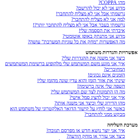
מהו COPPA?
מדוע אני לא יכול להרשם?
נרשמתי אבל אני לא מצליח להתחבר!
למה אני לא מצליח להתחבר?
נרשמתי בעבר אבל אני לא מצליח להתחבר יותר?!
איבדתי את הססמה שלי!
מדוע אני מתנתק באופן אוטומטי?
מה האפשרות “מחק את כל עוגיות המערכת” עושה?
אפשרויות והגדרות משתמש
כיצד אני משנה את ההגדרות שלי?
איך אני מונע משם המשתמש שלי מלהופיע ברשימת המשתמשים
המחוברים?
הזמנים אינם נכונים!
שינתי את אזור הזמן והוא עדין שונה מהזמן שלי!
השפה שלי אינה ברשימה!
מה הן התמונות לצד שם המשתמש שלי?
איך אני יכול להציג סמל אישי?
מהו הדירוג שלי וכיצד אני משנה אותו?
כאשר אני לוחץ על קישור הדואר האלקטרוני של משתמש הוא
מבקש ממני להתחבר?
מערכת השליחה
איך אני יוצר נושא חדש או מפרסם תגובה?
כיצד אני עורך או מוחק הודעה?