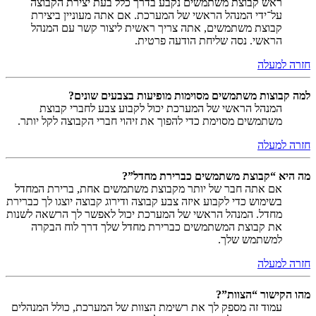
ראש קבוצת משתמשים נקבע בדרך כלל בעת יצירת הקבוצה
על־ידי המנהל הראשי של המערכת. אם אתה מעוניין ביצירת
קבוצת משתמשים, אתה צריך ראשית ליצור קשר עם המנהל
הראשי. נסה שליחת הודעה פרטית.
חזרה למעלה
למה קבוצות משתמשים מסוימות מופיעות בצבעים שונים?
המנהל הראשי של המערכת יכול לקבוע צבע לחברי קבוצת
משתמשים מסוימת כדי להפוך את זיהוי חברי הקבוצה לקל יותר.
חזרה למעלה
מה היא “קבוצת משתמשים כברירת מחדל”?
אם אתה חבר של יותר מקבוצת משתמשים אחת, ברירת המחדל
בשימוש כדי לקבוע איזה צבע קבוצה ודירוג קבוצה יוצגו לך כברירת
מחדל. המנהל הראשי של המערכת יכול לאפשר לך הרשאה לשנות
את קבוצת המשתמשים כברירת מחדל שלך דרך לוח הבקרה
למשתמש שלך.
חזרה למעלה
מהו הקישור “הצוות”?
עמוד זה מספק לך את רשימת הצוות של המערכת, כולל המנהלים