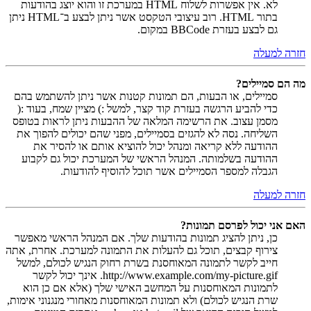
לא. אין אפשרות לשלוח HTML במערכת זו והוא יוצג בהודעות
בתור HTML. רוב עיצובי הטקסט אשר ניתן לבצע ב־HTML ניתן
גם לבצע בעזרת BBCode במקום.
חזרה למעלה
מה הם סמיילים?
סמיילים, או הבעות, הם תמונות קטנות אשר ניתן להשתמש בהם
כדי להביע הרגשה בעזרת קוד קצר, למשל :) מציין שמח, בעוד :(
מסמן עצוב. את הרשימה המלאה של ההבעות ניתן לראות בטופס
השליחה. נסה לא להגזים בסמיילים, מפני שהם יכולים להפוך את
ההודעה ללא קריאה ומנהל יכול להוציא אותם או להסיר את
ההודעה בשלמותה. המנהל הראשי של המערכת יכול גם לקבוע
הגבלה למספר הסמיילים אשר תוכל להוסיף להודעות.
חזרה למעלה
האם אני יכול לפרסם תמונות?
כן, ניתן להציג תמונות בהודעות שלך. אם המנהל הראשי מאפשר
צירוף קבצים, תוכל גם להעלות את התמונה למערכת. אחרת, אתה
חייב לקשר לתמונה המאוחסנת בשרת רחוק הנגיש לכולם, למשל
http://www.example.com/my-picture.gif. אינך יכול לקשר
לתמונות המאוחסנות על המחשב האישי שלך (אלא אם כן הוא
שרת הנגיש לכולם) ולא תמונות המאוחסנות מאחורי מנגנוני אימות,