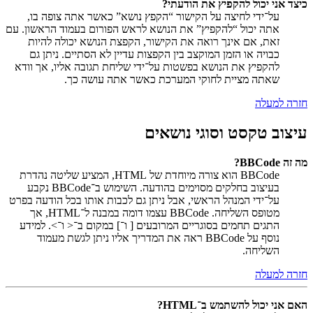
כיצד אני יכול להקפיץ את הודעתי?
על־ידי לחיצה על הקישור “הקפץ נושא” כאשר אתה צופה בו,
אתה יכול “להקפיץ” את הנושא לראש הפורום בעמוד הראשון. עם
זאת, אם אינך רואה את הקישור, הקפצת הנושא יכולה להיות
כבויה או הזמן המוקצב בין הקפצות עדיין לא הסתיים. ניתן גם
להקפיץ את הנושא בפשטות על־ידי שליחת תגובה אליו, אך וודא
שאתה מציית לחוקי המערכת כאשר אתה עושה כך.
חזרה למעלה
עיצוב טקסט וסוגי נושאים
מה זה BBCode?
BBCode הוא צורה מיוחדת של HTML, המציע שליטה נהדרת
בעיצוב בחלקים מסוימים בהודעה. השימוש ב־BBCode נקבע
על־ידי המנהל הראשי, אבל ניתן גם לכבות אותו בכל הודעה בפרט
מטופס השליחה. BBCode עצמו דומה במבנה ל־HTML, אך
התגים תחמים בסוגריים המרובעים [ ו־] במקום ב־< ו־>. למידע
נוסף על BBCode ראה את המדריך אליו ניתן לגשת מעמוד
השליחה.
חזרה למעלה
האם אני יכול להשתמש ב־HTML?