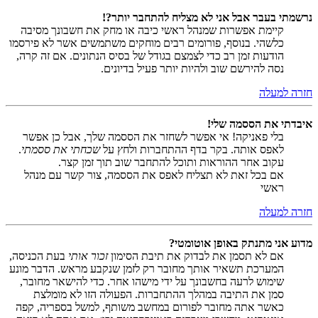
נרשמתי בעבר אבל אני לא מצליח להתחבר יותר?!
קיימת אפשרות שמנהל ראשי כיבה או מחק את חשבונך מסיבה
כלשהי. בנוסף, פורומים רבים מוחקים משתמשים אשר לא פירסמו
הודעות זמן רב כדי לצמצם בגודל של בסיס הנתונים. אם זה קרה,
נסה להירשם שוב ולהיות יותר פעיל בדיונים.
חזרה למעלה
איבדתי את הססמה שלי!
בלי פאניקה! אי אפשר לשחזר את הססמה שלך, אבל כן אפשר
לאפס אותה. בקר בדף ההתחברות ולחץ על
שכחתי את ססמתי
.
עקוב אחר ההוראות ותוכל להתחבר שוב תוך זמן קצר.
אם בכל זאת לא תצליח לאפס את הססמה, צור קשר עם מנהל
ראשי
חזרה למעלה
מדוע אני מתנתק באופן אוטומטי?
אם לא תסמן את לבדוק את תיבת הסימון
זכור אותי
בעת הכניסה,
המערכת תשאיר אותך מחובר רק לזמן שנקבע מראש. הדבר מונע
שימוש לרעה בחשבונך על ידי מישהו אחר. כדי להישאר מחובר,
סמן את התיבה במהלך ההתחברות. הפעולה הזו לא מומלצת
כאשר אתה מחובר לפורום במחשב משותף, למשל בספריה, קפה