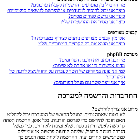
מה ההבדל בין מועדפים והרשמות לקבלת עדכונים?
כיצד אני יכול להוסיף למועדפים או להירשם לנושאים ספציפיים?
כיצד אני נרשם לפורום מסוים?
כיצד אני מסיר את ההרשמות שלי?
קבצים מצורפים
אלו מין קבצים מצורפים ניתנים לצירוף במערכת זו?
כיצד אני מוצא את כל הקבצים המצורפים שלי?
מערכת phpBB
מי תכנן וכתב את תוכנת הפורומים?
מדוע אפשרות כזו או אחרת לא קיימת?
למי אני פונה במקרים של חשד לעברה על החוק/ניצול לרעה של
המערכת?
איך אני יוצר קשר עם מנהל הפורומים?
התחברות והרשמה למערכת
מדוע אני צריך להירשם?
לא בטוח שאתה צריך. המנהל הראשי של המערכת יכול להחליט
האם חובה להירשם כדי לפרסם הודעות. בכל אופן, הרשמה תפתח
לך גישה לאפשרויות נוספות שלא זמינות לאורחים, כמו למשל
הגדרת תמונת פרופיל, שליחת הודעות פרטיות או אימיילים
למשתמשים אחרים ועוד. ההרשמה לוקחת כמה רגעים כך