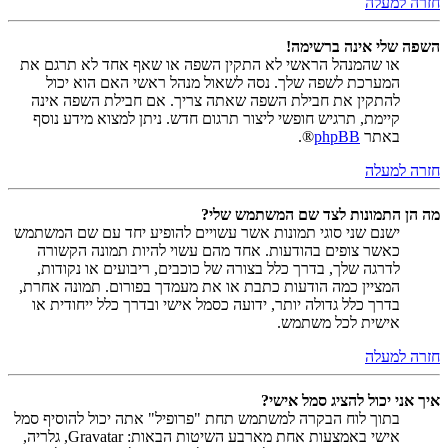
חזרה למעלה
השפה שלי אינה ברשימה!
או שהמנהל הראשי לא התקין השפה או שאף אחד לא תרגם את
המערכת לשפה שלך. נסה לשאול מנהל ראשי האם הוא יכול
להתקין את חבילת השפה שאתה צריך. אם חבילת השפה אינה
קיימת, תרגיש חופשי ליצור תרגום חדש. ניתן למצוא מידע נוסף
באתר
phpBB
®.
חזרה למעלה
מה הן התמונות לצד שם המשתמש שלי?
ישנם שני סוגי תמונות אשר עשויים להופיע יחד עם שם המשתמש
כאשר צופים בהודעות. אחד מהם עשוי להיות תמונה הקשורה
לדרגה שלך, בדרך כלל בצורה של כוכבים, ריבועים או נקודות,
המציין כמה הודעות כתבת או את מעמדך בפורום. תמונה אחרת,
בדרך כלל גדולה יותר, ידועה כסמל אישי ובדרך כלל ייחודית או
אישית לכל משתמש.
חזרה למעלה
איך אני יכול להציג סמל אישי?
בתוך לוח הבקרה למשתמש תחת "פרופיל" אתה יכול להוסיף סמל
אישי באמצעות אחת מארבע השיטות הבאות: Gravatar, גלריה,