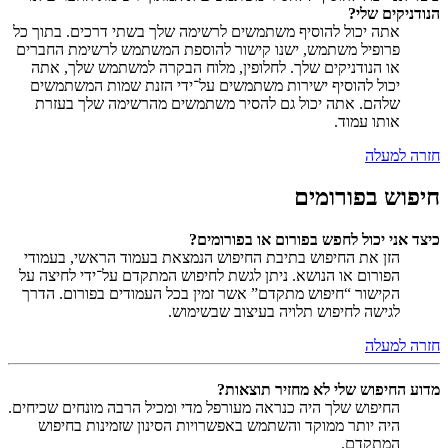
הנודניקים שלי?
אתה יכול להוסיף משתמשים לרשימה שלך בשתי דרכים. בתוך כל
פרופיל משתמש, ישנו קישור להוספת המשתמש לרשימת החברים
או הנודניקים שלך. לחלופין, מלוח הבקרה למשתמש שלך, אתה
יכול להוסיף ישירות משתמשים על־ידי הזנת שמות המשתמשים
שלהם. אתה יכול גם להסיר משתמשים מהרשימה שלך בעזרת
אותו עמוד.
חזרה למעלה
חיפוש בפורומים
כיצד אני יכול לחפש בפורום או בפורומים?
הזן את החיפוש בתיבת החיפוש הנמצאת בעמוד הראשי, בעמודי
הפורום או הנושא. ניתן לגשת לחיפוש המתקדם על־ידי לחיצה על
הקישור “חיפוש מתקדם” אשר זמין בכל העמודים בפורום. הדרך
לגישה לחיפוש תלויה בעיצוב שבשימוש.
חזרה למעלה
מדוע החיפוש שלי לא מחזיר תוצאות?
החיפוש שלך היה כנראה מעורפל מדי ומכיל הרבה מונחים שכיחים.
היה יותר ממוקד והשתמש באפשרויות הסינון שזמינות בחיפוש
המתקדם.