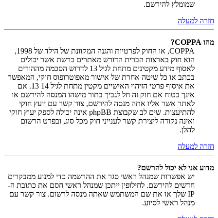
שמומלץ להירשם.
חזרה למעלה
מהו COPPA?
COPPA, או החוק לפרטיות והגנה המקוונת של הילד של 1998,
הוא חוק בארצות הברית הדורש מאתרים ברשת אשר יכולים
לאסוף מידע מקטינים מתחת לגיל 13 לדרוש הסכמה מההורים
בכתב או כל שיטה אחרת של אישור מאפוטרופוס חוקי, המאפשר
את איסוף פרטי הזיהוי האישיים מקטין מתחת לגיל 14 13. אם
אינך בטוח אם חוק זה חל לגביך בתור מישהו המנסה להירשם או
לאתר אשר אליו אתה מנסה להירשם, צור קשר עם יועץ חוקי
להתיעצות. שים לב שקבוצת phpBB אינה יכולה לספק יעוץ חוקי
ואינה נקודה ליצירת קשר לענייני חוק מכל סוג, ובפרט הרשום
להלן.
חזרה למעלה
מדוע אני לא יכול להרשם?
יש אפשרות שמנהל ראשי סגר את ההרשמה כדי למנוע ממבקרים
חדשים להירשם. לחילופין ייתכן שמנהל ראשי חסם את כתובת ה-
IP שלך או את שם המשתמש שאתה מנסה לרשום. צור קשר עם
מנהל ראשי לסיוע.