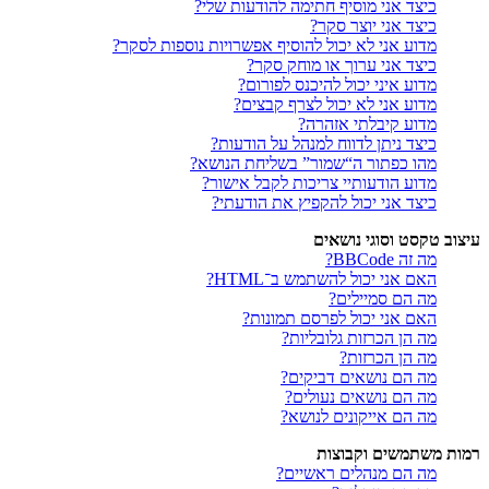
כיצד אני מוסיף חתימה להודעות שלי?
כיצד אני יוצר סקר?
מדוע אני לא יכול להוסיף אפשרויות נוספות לסקר?
כיצד אני ערוך או מוחק סקר?
מדוע איני יכול להיכנס לפורום?
מדוע אני לא יכול לצרף קבצים?
מדוע קיבלתי אזהרה?
כיצד ניתן לדווח למנהל על הודעות?
מהו כפתור ה“שמור” בשליחת הנושא?
מדוע הודעותיי צריכות לקבל אישור?
כיצד אני יכול להקפיץ את הודעתי?
עיצוב טקסט וסוגי נושאים
מה זה BBCode?
האם אני יכול להשתמש ב־HTML?
מה הם סמיילים?
האם אני יכול לפרסם תמונות?
מה הן הכרזות גלובליות?
מה הן הכרזות?
מה הם נושאים דביקים?
מה הם נושאים נעולים?
מה הם אייקונים לנושא?
רמות משתמשים וקבוצות
מה הם מנהלים ראשיים?