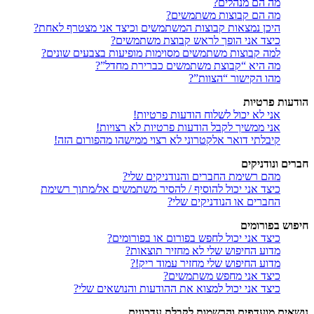
מה הם מנהלים?
מה הם קבוצות משתמשים?
היכן נמצאות קבוצות המשתמשים וכיצד אני מצטרף לאחת?
כיצד אני הופך לראש קבוצת משתמשים?
למה קבוצות משתמשים מסוימות מופיעות בצבעים שונים?
מה היא “קבוצת משתמשים כברירת מחדל”?
מהו הקישור “הצוות”?
הודעות פרטיות
אני לא יכול לשלוח הודעות פרטיות!
אני ממשיך לקבל הודעות פרטיות לא רצויות!
קיבלתי דואר אלקטרוני לא רצוי ממישהו מהפורום הזה!
חברים ונודניקים
מהם רשימת החברים והנודניקים שלי?
כיצד אני יכול להוסיף / להסיר משתמשים אל/מתוך רשימת
החברים או הנודניקים שלי?
חיפוש בפורומים
כיצד אני יכול לחפש בפורום או בפורומים?
מדוע החיפוש שלי לא מחזיר תוצאות?
מדוע החיפוש שלי מחזיר עמוד ריק!?
כיצד אני מחפש משתמשים?
כיצד אני יכול למצוא את ההודעות והנושאים שלי?
נושאים מועדפים והרשמות לקבלת עדכונים