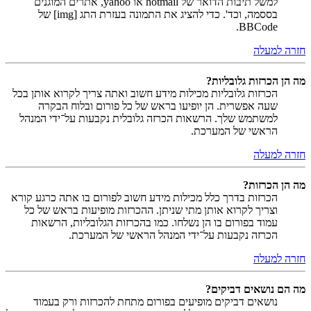
למשל תיבות הדואר של hotmail או yahoo, אתרים המוגנים
בססמה, וכד'. כדי להציג את התמונה בעזרת התג [img] של
BBCode.
חזרה למעלה
מה הן הכרזות גלובליות?
הכרזות גלובליות מכילות מידע חשוב ואתה צריך לקרוא אותן בכל
שעה אפשרית. הן יופיעו בראש של כל פורום ובלוח הבקרה
למשתמש שלך. הרשאות הכרזה גלובלית נקבעות על־ידי המנהל
הראשי של המערכת.
חזרה למעלה
מה הן הכרזות?
הכרזות בדרך כלל מכילות מידע חשוב לפורום בו אתה כרגע קורא
וצריך לקרוא אותן מתי שניתן. ההכרזות מופיעות בראש של כל
עמוד בפורום בו הן נשלחו. כמו בהכרזות הגלובליות, הרשאות
הכרזה נקבעות על־ידי המנהל הראשי של המערכת.
חזרה למעלה
מה הם נושאים דביקים?
נושאים דביקים מופיעים בפורום מתחת להכרזות ורק בעמוד