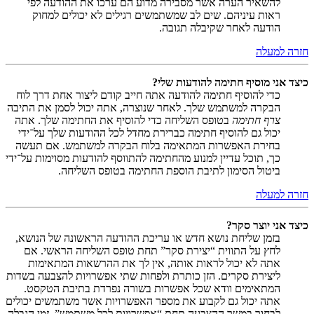
להשאיר הערה אשר מסבירה מדוע הם ערכו את ההודעה לפי
ראות עיניהם. שים לב שמשתמשים רגילים לא יכולים למחוק
הודעה לאחר שקיבלה תגובה.
חזרה למעלה
כיצד אני מוסיף חתימה להודעות שלי?
כדי להוסיף חתימה להודעה אתה חייב קודם ליצור אחת דרך לוח
הבקרה למשתמש שלך. לאחר שנוצרה, אתה יכול לסמן את התיבה
צרף חתימה
בטופס השליחה כדי להוסיף את החתימה שלך. אתה
יכול גם להוסיף חתימה כברירת מחדל לכל ההודעות שלך על־ידי
בחירת האפשרות המתאימה בלוח הבקרה למשתמש. אם תעשה
כך, תוכל עדיין למנוע מהחתימה להתווסף להודעות מסוימות על־ידי
ביטול הסימון לתיבת הוספת החתימה בטופס השליחה.
חזרה למעלה
כיצד אני יוצר סקר?
בזמן שליחת נושא חדש או עריכת ההודעה הראשונה של הנושא,
לחץ על התווית “יצירת סקר” תחת טופס השליחה הראשי. אם
אתה לא יכול לראות אותה, אין לך את ההרשאות המתאימות
ליצירת סקרים. הזן כותרת ולפחות שתי אפשרויות להצבעה בשדות
המתאימים וודא שכל אפשרות בשורה נפרדת בתיבת הטקסט.
אתה יכול גם לקבוע את מספר האפשרויות אשר משתמשים יכולים
לבחור במשך ההצבעה תחת “אפשרויות לכל משתמש”, זמן הגבלה