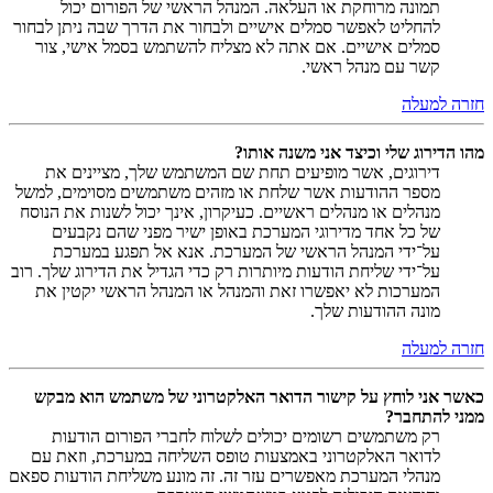
תמונה מרוחקת או העלאה. המנהל הראשי של הפורום יכול
להחליט לאפשר סמלים אישיים ולבחור את הדרך שבה ניתן לבחור
סמלים אישיים. אם אתה לא מצליח להשתמש בסמל אישי, צור
קשר עם מנהל ראשי.
חזרה למעלה
מהו הדירוג שלי וכיצד אני משנה אותו?
דירוגים, אשר מופיעים תחת שם המשתמש שלך, מציינים את
מספר ההודעות אשר שלחת או מזהים משתמשים מסוימים, למשל
מנהלים או מנהלים ראשיים. כעיקרון, אינך יכול לשנות את הנוסח
של כל אחד מדירוגי המערכת באופן ישיר מפני שהם נקבעים
על־ידי המנהל הראשי של המערכת. אנא אל תפגע במערכת
על־ידי שליחת הודעות מיותרות רק כדי הגדיל את הדירוג שלך. רוב
המערכות לא יאפשרו זאת והמנהל או המנהל הראשי יקטין את
מונה ההודעות שלך.
חזרה למעלה
כאשר אני לוחץ על קישור הדואר האלקטרוני של משתמש הוא מבקש
ממני להתחבר?
רק משתמשים רשומים יכולים לשלוח לחברי הפורום הודעות
לדואר האלקטרוני באמצעות טופס השליחה במערכת, וזאת עם
מנהלי המערכת מאפשרים עזר זה. זה מונע משליחת הודעות ספאם