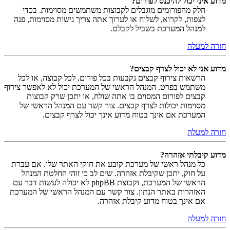
מדוע איני יכול להיכנס לפורום?
חלק מהפורומים מוגבלים לקבוצות משתמשים מסוימות. בכדי
לצפות, לקרוא, לשלוח או לערוך אתה צריך גישות מסוימות, פנה
למנהל המערכת בשביל לקבלם.
חזרה למעלה
מדוע אני לא יכול לצרף קבצים?
הרשאות צירוף קבצים נקבעות בכל פורום, לכל קבוצה, או לכל
משתמש בפרט. המנהל הראשי של המערכת יכול לא לאפשר צירוף
קבצים לפורום המסוים בו אתה שולח, או יתכן שרק קבוצות
מסוימות יכולות לצרף קבצים. צור קשר עם המנהל הראשי של
המערכת אם אינך בטוח מדוע אינך יכול לצרף קבצים.
חזרה למעלה
מדוע קיבלתי אזהרה?
כל מנהל ראשי של מערכת קובע את חוקי האתר שלו. אם עברת
על חוק, יתכן שקיבלת אזהרה. שים לב כי זוהי החלטת המנהל
הראשי של המערכת, וקבוצת phpBB לא יכולה לעשות דבר עם
האזהרות באתר הנתון. צור קשר עם המנהל הראשי של המערכת
אם אינך בטוח מדוע קיבלת אזהרה.
חזרה למעלה