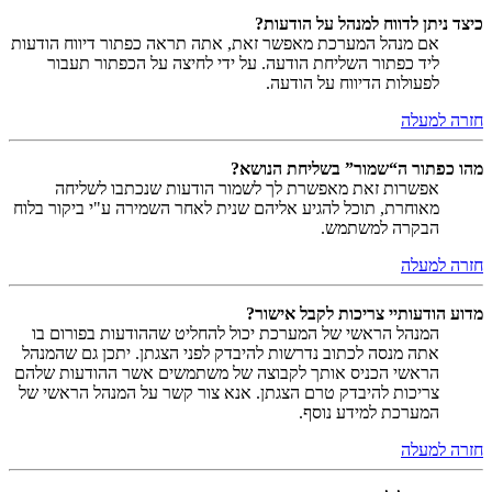
כיצד ניתן לדווח למנהל על הודעות?
אם מנהל המערכת מאפשר זאת, אתה תראה כפתור דיווח הודעות
ליד כפתור השליחת הודעה. על ידי לחיצה על הכפתור תעבור
לפעולות הדיווח על הודעה.
חזרה למעלה
מהו כפתור ה“שמור” בשליחת הנושא?
אפשרות זאת מאפשרת לך לשמור הודעות שנכתבו לשליחה
מאוחרת, תוכל להגיע אליהם שנית לאחר השמירה ע"י ביקור בלוח
הבקרה למשתמש.
חזרה למעלה
מדוע הודעותיי צריכות לקבל אישור?
המנהל הראשי של המערכת יכול להחליט שההודעות בפורום בו
אתה מנסה לכתוב נדרשות להיבדק לפני הצגתן. יתכן גם שהמנהל
הראשי הכניס אותך לקבוצה של משתמשים אשר ההודעות שלהם
צריכות להיבדק טרם הצגתן. אנא צור קשר על המנהל הראשי של
המערכת למידע נוסף.
חזרה למעלה