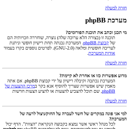
חזרה למעלה
מערכת phpBB
מי תכנן וכתב את תוכנת הפורומים?
תוכנה זו (בצורה הלא ערוכה שלה) נוצרה, שוחררה וזכויותיה הם
של
קבוצת phpBB
. המערכת נבנתה תחת רישיון חופשי וניתנת
לעריכה חופשית ומלאה (GNU-2.0). לפרטים נוספים בקרו בעמוד
אודות המערכת
.
חזרה למעלה
מדוע אפשרות כזו או אחרת לא קיימת?
המערכת נכתבה וקיבלה רישיון על ידי קבוצת phpBB. אם אתה
מאמין שיש אפשרות שצריך להוסיף אנא בקר ב
מרכז ההצעות של
phpBB
, שם תוכל להצביע להצעות או להציע הצעות חדשות
חזרה למעלה
למי אני פונה במקרים של חשד לעברה על החוק/ניצול לרעה של
המערכת?
לכל מנהל ראשי אשר נמצא בקבוצה הנקראת “הצוות”. הדף יכול