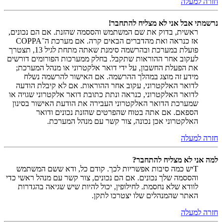
חזרה למעלה
נרשמתי אבל אני לא מצליח להתחבר!
ראשית, בדוק את שם המשתמש והססמה שהזנת. אם הם נכונים,
אז כנראה ואת מהדברים הבאים קרה. אם מערכת ה־COPPA
פועלת במערכת ובהרשמה סימנת שאתה מתחת לגיל 13, תצטרך
לעקוב אחר ההוראות שתקבל. בחלק ממערכות הפורומים דורשים
את הפעלת החשבון, על ידי דואר אלקטרוני או מנהל המערכת;
מידע זה מוצג במהלך ההרשמה. אם האישור להרשמה נשלח
לדואר האלקטרוני, עקוב אחר ההוראות. אם לא קיבלת הודעה
לדואר האלקטרוני, כנראה ונתת כתובת דואר אלקטרוני שגויה או
שמערכת הדואר האלקטרוני העבירה את הודעת האישור בסינון
הספאם. אם אתה בטוח שהפרטים שהזנת נכונים ודואר
האלקטרוני אכן נכונה, צור קשר עם מנהל המערכת.
חזרה למעלה
למה אני לא מצליח להתחבר?
Tיש כמה סיבות אפשריות לכך. קודם כל, ודא ששם המשתמש
והססמה שלך נכונים. אם הם נכונים, צור קשר עם מנהל ראשי כדי
לוודא שלא נחסמת. לחילופין, יכול להיות שיש שגיאה בהגדרות
האתר שהמנהלים שלו יצטרכו לתקן.
חזרה למעלה