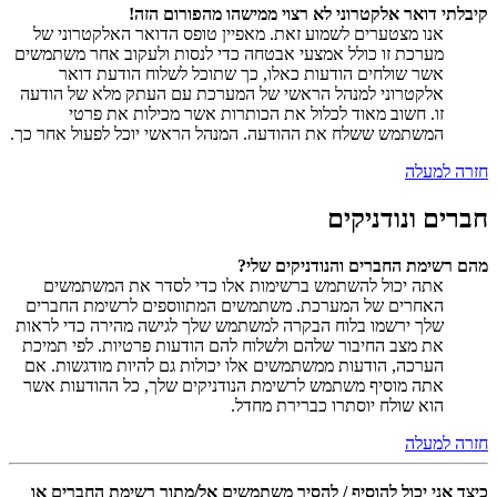
קיבלתי דואר אלקטרוני לא רצוי ממישהו מהפורום הזה!
אנו מצטערים לשמוע זאת. מאפיין טופס הדואר האלקטרוני של
מערכת זו כולל אמצעי אבטחה כדי לנסות ולעקוב אחר משתמשים
אשר שולחים הודעות כאלו, כך שתוכל לשלוח הודעת דואר
אלקטרוני למנהל הראשי של המערכת עם העתק מלא של הודעה
זו. חשוב מאוד לכלול את הכותרות אשר מכילות את פרטי
המשתמש ששלח את ההודעה. המנהל הראשי יוכל לפעול אחר כך.
חזרה למעלה
חברים ונודניקים
מהם רשימת החברים והנודניקים שלי?
אתה יכול להשתמש ברשימות אלו כדי לסדר את המשתמשים
האחרים של המערכת. משתמשים המתווספים לרשימת החברים
שלך ירשמו בלוח הבקרה למשתמש שלך לגישה מהירה כדי לראות
את מצב החיבור שלהם ולשלוח להם הודעות פרטיות. לפי תמיכת
הערכה, הודעות ממשתמשים אלו יכולות גם להיות מודגשות. אם
אתה מוסיף משתמש לרשימת הנודניקים שלך, כל ההודעות אשר
הוא שולח יוסתרו כברירת מחדל.
חזרה למעלה
כיצד אני יכול להוסיף / להסיר משתמשים אל/מתוך רשימת החברים או