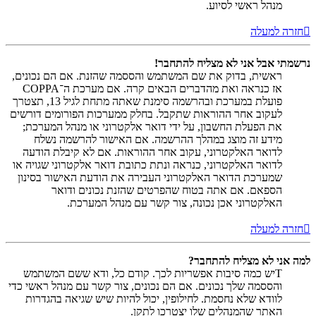
מנהל ראשי לסיוע.
חזרה למעלה
נרשמתי אבל אני לא מצליח להתחבר!
ראשית, בדוק את שם המשתמש והססמה שהזנת. אם הם נכונים,
אז כנראה ואת מהדברים הבאים קרה. אם מערכת ה־COPPA
פועלת במערכת ובהרשמה סימנת שאתה מתחת לגיל 13, תצטרך
לעקוב אחר ההוראות שתקבל. בחלק ממערכות הפורומים דורשים
את הפעלת החשבון, על ידי דואר אלקטרוני או מנהל המערכת;
מידע זה מוצג במהלך ההרשמה. אם האישור להרשמה נשלח
לדואר האלקטרוני, עקוב אחר ההוראות. אם לא קיבלת הודעה
לדואר האלקטרוני, כנראה ונתת כתובת דואר אלקטרוני שגויה או
שמערכת הדואר האלקטרוני העבירה את הודעת האישור בסינון
הספאם. אם אתה בטוח שהפרטים שהזנת נכונים ודואר
האלקטרוני אכן נכונה, צור קשר עם מנהל המערכת.
חזרה למעלה
למה אני לא מצליח להתחבר?
Tיש כמה סיבות אפשריות לכך. קודם כל, ודא ששם המשתמש
והססמה שלך נכונים. אם הם נכונים, צור קשר עם מנהל ראשי כדי
לוודא שלא נחסמת. לחילופין, יכול להיות שיש שגיאה בהגדרות
האתר שהמנהלים שלו יצטרכו לתקן.