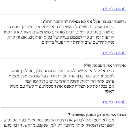
חזרה למעלה
נרשמתי בעבר אבל אני לא מצליח להתחבר יותר?!
קיימת אפשרות שמנהל ראשי כיבה או מחק את חשבונך מסיבה
כלשהי. בנוסף, פורומים רבים מוחקים משתמשים אשר לא פירסמו
הודעות זמן רב כדי לצמצם בגודל של בסיס הנתונים. אם זה קרה,
נסה להירשם שוב ולהיות יותר פעיל בדיונים.
חזרה למעלה
איבדתי את הססמה שלי!
בלי פאניקה! אי אפשר לשחזר את הססמה שלך, אבל כן אפשר
לאפס אותה. בקר בדף ההתחברות ולחץ על
שכחתי את ססמתי
.
עקוב אחר ההוראות ותוכל להתחבר שוב תוך זמן קצר.
אם בכל זאת לא תצליח לאפס את הססמה, צור קשר עם מנהל
ראשי
חזרה למעלה
מדוע אני מתנתק באופן אוטומטי?
אם לא תסמן את לבדוק את תיבת הסימון
זכור אותי
בעת הכניסה,
המערכת תשאיר אותך מחובר רק לזמן שנקבע מראש. הדבר מונע