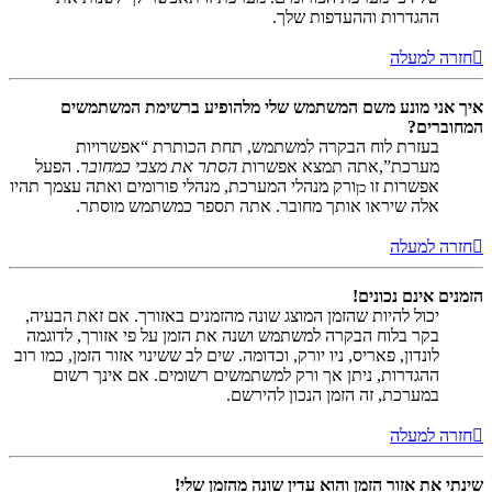
ההגדרות וההעדפות שלך.
חזרה למעלה
איך אני מונע משם המשתמש שלי מלהופיע ברשימת המשתמשים
המחוברים?
בעזרת לוח הבקרה למשתמש, תחת הכותרת “אפשרויות
מערכת”,אתה תמצא אפשרות
הסתר את מצבי כמחובר
. הפעל
אפשרות זו
ורק מנהלי המערכת, מנהלי פורומים ואתה עצמך תהיו
כן
אלה שיראו אותך מחובר. אתה תספר כמשתמש מוסתר.
חזרה למעלה
הזמנים אינם נכונים!
יכול להיות שהזמן המוצג שונה מהזמנים באזורך. אם זאת הבעיה,
בקר בלוח הבקרה למשתמש ושנה את הזמן על פי אזורך, לדוגמה
לונדון, פאריס, ניו יורק, וכדומה. שים לב ששינוי אזור הזמן, כמו רוב
ההגדרות, ניתן אך ורק למשתמשים רשומים. אם אינך רשום
במערכת, זה הזמן הנכון להירשם.
חזרה למעלה
שינתי את אזור הזמן והוא עדין שונה מהזמן שלי!