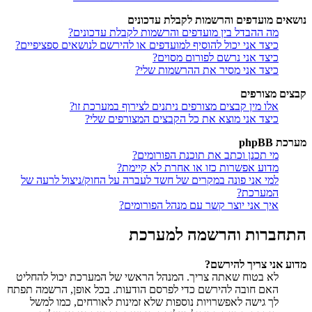
נושאים מועדפים והרשמות לקבלת עדכונים
מה ההבדל בין מועדפים והרשמות לקבלת עדכונים?
כיצד אני יכול להוסיף למועדפים או להירשם לנושאים ספציפיים?
כיצד אני נרשם לפורום מסוים?
כיצד אני מסיר את ההרשמות שלי?
קבצים מצורפים
אלו מין קבצים מצורפים ניתנים לצירוף במערכת זו?
כיצד אני מוצא את כל הקבצים המצורפים שלי?
מערכת phpBB
מי תכנן וכתב את תוכנת הפורומים?
מדוע אפשרות כזו או אחרת לא קיימת?
למי אני פונה במקרים של חשד לעברה על החוק/ניצול לרעה של
המערכת?
איך אני יוצר קשר עם מנהל הפורומים?
התחברות והרשמה למערכת
מדוע אני צריך להירשם?
לא בטוח שאתה צריך. המנהל הראשי של המערכת יכול להחליט
האם חובה להירשם כדי לפרסם הודעות. בכל אופן, הרשמה תפתח
לך גישה לאפשרויות נוספות שלא זמינות לאורחים, כמו למשל