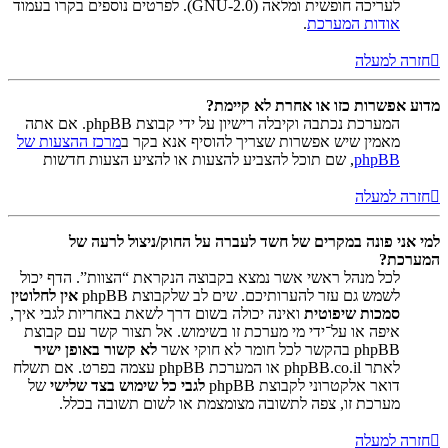
לעריכה חופשית ומלאה (GNU-2.0). לפרטים נוספים בקרו בעמוד
אודות המערכת
.
חזרה למעלה
מדוע אפשרות כזו או אחרת לא קיימת?
המערכת נכתבה וקיבלה רישיון על ידי קבוצת phpBB. אם אתה
מאמין שיש אפשרות שצריך להוסיף אנא בקר ב
מרכז ההצעות של
phpBB
, שם תוכל להצביע להצעות או להציע הצעות חדשות
חזרה למעלה
למי אני פונה במקרים של חשד לעברה על החוק/ניצול לרעה של
המערכת?
לכל מנהל ראשי אשר נמצא בקבוצה הנקראת “הצוות”. הדף יכול
לשמש גם עזר להערותיכם. שים לב שלקבוצת phpBB
אין לחלוטין
סמכות שיפוטית
ואינה יכולה בשום דרך לשאת באחריות לגבי איך,
איפה או על־ידי מי מערכת זו בשימוש. אל תצור קשר עם קבוצת
phpBB בהקשר לכל חומר לא חוקי אשר
לא קשור באופן ישיר
לאתר phpBB.co.il או המערכת phpBB עצמה בפרט. אם תשלח
דואר אלקטרוני לקבוצת phpBB
לגבי כל שימוש בצד שלישי
של
מערכת זו, צפה לתשובה מצומצמת או לשום תשובה בכלל.
חזרה למעלה