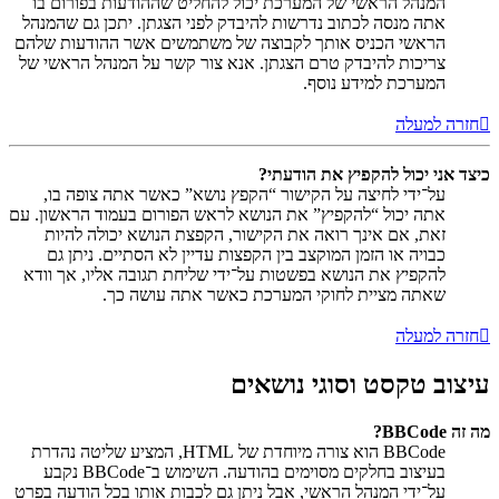
המנהל הראשי של המערכת יכול להחליט שההודעות בפורום בו
אתה מנסה לכתוב נדרשות להיבדק לפני הצגתן. יתכן גם שהמנהל
הראשי הכניס אותך לקבוצה של משתמשים אשר ההודעות שלהם
צריכות להיבדק טרם הצגתן. אנא צור קשר על המנהל הראשי של
המערכת למידע נוסף.
חזרה למעלה
כיצד אני יכול להקפיץ את הודעתי?
על־ידי לחיצה על הקישור “הקפץ נושא” כאשר אתה צופה בו,
אתה יכול “להקפיץ” את הנושא לראש הפורום בעמוד הראשון. עם
זאת, אם אינך רואה את הקישור, הקפצת הנושא יכולה להיות
כבויה או הזמן המוקצב בין הקפצות עדיין לא הסתיים. ניתן גם
להקפיץ את הנושא בפשטות על־ידי שליחת תגובה אליו, אך וודא
שאתה מציית לחוקי המערכת כאשר אתה עושה כך.
חזרה למעלה
עיצוב טקסט וסוגי נושאים
מה זה BBCode?
BBCode הוא צורה מיוחדת של HTML, המציע שליטה נהדרת
בעיצוב בחלקים מסוימים בהודעה. השימוש ב־BBCode נקבע
על־ידי המנהל הראשי, אבל ניתן גם לכבות אותו בכל הודעה בפרט