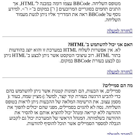
מטופס השליחה. BBCode עצמו דומה במבנה ל־HTML, אך
התגים תחמים בסוגריים המרובעים [ ו־] במקום ב־< ו־>. למידע
נוסף על BBCode ראה את המדריך אליו ניתן לגשת מעמוד
השליחה.
חזרה למעלה
האם אני יכול להשתמש ב־HTML?
לא. אין אפשרות לשלוח HTML במערכת זו והוא יוצג בהודעות
בתור HTML. רוב עיצובי הטקסט אשר ניתן לבצע ב־HTML ניתן
גם לבצע בעזרת BBCode במקום.
חזרה למעלה
מה הם סמיילים?
סמיילים, או הבעות, הם תמונות קטנות אשר ניתן להשתמש בהם
כדי להביע הרגשה בעזרת קוד קצר, למשל :) מציין שמח, בעוד :(
מסמן עצוב. את הרשימה המלאה של ההבעות ניתן לראות בטופס
השליחה. נסה לא להגזים בסמיילים, מפני שהם יכולים להפוך את
ההודעה ללא קריאה ומנהל יכול להוציא אותם או להסיר את
ההודעה בשלמותה. המנהל הראשי של המערכת יכול גם לקבוע
הגבלה למספר הסמיילים אשר תוכל להוסיף להודעות.
חזרה למעלה