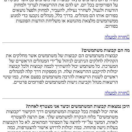
על הפורומים בכל יום. יש להם את ההרשאות לערוך ולמחוק
הודעות ולנעול, לשחרר נעילה, להעביר, למחוק ולפצל נושאים
בפורום אותו הם מנהלים. בדרך כלל, מנהלים נקבעו כדי למנוע
ממשתמשים מלצאת מהנושא או משליחת הודעות הפוגעות
בפורום.
חזרה למעלה
מה הם קבוצות משתמשים?
קבוצות משתמשים הם קבוצות של משתמשים אשר מחלקים את
הקהילה לחלקים הניתנים לניהול על־ידי המנהלים הראשיים של
המערכת. כל משתמש יכול להשתייך לכמה קבוצות ולכל קבוצה
יכולות להיקבע ההרשאות שלה. הן מספקות דרך קלה למנהלים
ראשיים לשנות הרשאות להרבה משתמשים בפעם אחת, כמו שינוי
הרשאות מנהל וקביעת גישות למשתמשים לפורומים פרטיים.
חזרה למעלה
היכן נמצאות קבוצות המשתמשים וכיצד אני מצטרף לאחת?
אתה יכול לצפות בכל קבוצות המשתמשים דרך הקישור “קבוצות
משתמשים” בלוח הבקרה למשתמש שלך. אם תרצה להצטרף
לאחת, המשך על־ידי לחיצה על הכפתור המתאים. לא כל הקבוצות
בעלות גישה פתוחה. כמה יכולות לדרוש אישור להצטרפות, כמה