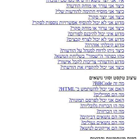
איך אני יוצר נושא חדש או מפרסם תגובה?
כיצד אני עורך או מוחק הודעה?
כיצד אני מוסיף חתימה להודעות שלי?
כיצד אני יוצר סקר?
מדוע אני לא יכול להוסיף אפשרויות נוספות לסקר?
כיצד אני ערוך או מוחק סקר?
מדוע איני יכול להיכנס לפורום?
מדוע אני לא יכול לצרף קבצים?
מדוע קיבלתי אזהרה?
כיצד ניתן לדווח למנהל על הודעות?
מהו כפתור ה“שמור” בשליחת הנושא?
מדוע הודעותיי צריכות לקבל אישור?
כיצד אני יכול להקפיץ את הודעתי?
עיצוב טקסט וסוגי נושאים
מה זה BBCode?
האם אני יכול להשתמש ב־HTML?
מה הם סמיילים?
האם אני יכול לפרסם תמונות?
מה הן הכרזות גלובליות?
מה הן הכרזות?
מה הם נושאים דביקים?
מה הם נושאים נעולים?
מה הם אייקונים לנושא?
רמות משתמשים וקבוצות