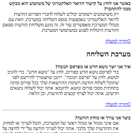
כאשר אני לוחץ על קישור הדואר האלקטרוני של משתמש הוא מבקש
ממני להתחבר?
רק משתמשים רשומים יכולים לשלוח לחברי הפורום הודעות
לדואר האלקטרוני באמצעות טופס השליחה במערכת, וזאת עם
מנהלי המערכת מאפשרים עזר זה. זה מונע משליחת הודעות ספאם
והודעות היכולות לפגוע במשתמשי המערכת.
חזרה למעלה
מערכת השליחה
איך אני יוצר נושא חדש או מפרסם תגובה?
כדי לפרסם נושא חדש בפורום, לחץ על "נושא חדש". כדי להגיב
לנושא, לחץ על "פרסם תגובה". ייתכן שתצטרך להירשם לפני
שתוכל לשלוח הודעה.רשימת ההרשאות שלך בכל פורום זמינה
בתחתית מסכי פורום ונושא. לדוגמא: אתה יכול לשלוח נושאים
חדשים, אתה יכול לצרף קבצים להודעות, וכן הלאה.
חזרה למעלה
כיצד אני עורך או מוחק הודעה?
אם אינך מנהל או מנהל ראשי של המערכת, תוכל לערוך או למחוק
את ההודעות שלך בלבד. אתה יכול לערוך הודעה על־ידי לחיצה על