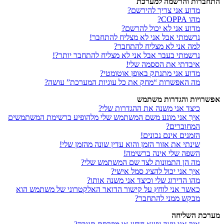
התחברות והרשמה למערכת
מדוע אני צריך להירשם?
מהו COPPA?
מדוע אני לא יכול להרשם?
נרשמתי אבל אני לא מצליח להתחבר!
למה אני לא מצליח להתחבר?
נרשמתי בעבר אבל אני לא מצליח להתחבר יותר?!
איבדתי את הססמה שלי!
מדוע אני מתנתק באופן אוטומטי?
מה האפשרות “מחק את כל עוגיות המערכת” עושה?
אפשרויות והגדרות משתמש
כיצד אני משנה את ההגדרות שלי?
איך אני מונע משם המשתמש שלי מלהופיע ברשימת המשתמשים
המחוברים?
הזמנים אינם נכונים!
שינתי את אזור הזמן והוא עדין שונה מהזמן שלי!
השפה שלי אינה ברשימה!
מה הן התמונות לצד שם המשתמש שלי?
איך אני יכול להציג סמל אישי?
מהו הדירוג שלי וכיצד אני משנה אותו?
כאשר אני לוחץ על קישור הדואר האלקטרוני של משתמש הוא
מבקש ממני להתחבר?
מערכת השליחה