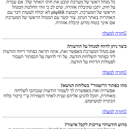
כל מנהל ראשי של מערכת קובע את חוקי האתר שלו. אם עברת
על חוק, יתכן שקיבלת אזהרה. שים לב כי זוהי החלטת המנהל
הראשי של המערכת, וקבוצת phpBB לא יכולה לעשות דבר עם
האזהרות באתר הנתון. צור קשר עם המנהל הראשי של המערכת
אם אינך בטוח מדוע קיבלת אזהרה.
חזרה למעלה
כיצד ניתן לדווח למנהל על הודעות?
אם מנהל המערכת מאפשר זאת, אתה תראה כפתור דיווח הודעות
ליד כפתור השליחת הודעה. על ידי לחיצה על הכפתור תעבור
לפעולות הדיווח על הודעה.
חזרה למעלה
מהו כפתור ה“שמור” בשליחת הנושא?
אפשרות זאת מאפשרת לך לשמור הודעות שנכתבו לשליחה
מאוחרת, תוכל להגיע אליהם שנית לאחר השמירה ע"י ביקור בלוח
הבקרה למשתמש.
חזרה למעלה
מדוע הודעותיי צריכות לקבל אישור?