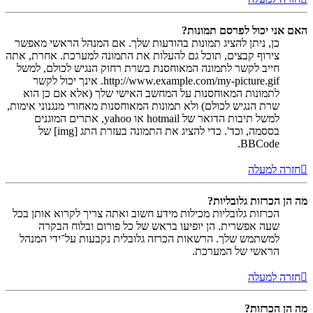
האם אני יכול לפרסם תמונות?
כן, ניתן להציג תמונות בהודעות שלך. אם המנהל הראשי מאפשר
צירוף קבצים, תוכל גם להעלות את התמונה למערכת. אחרת, אתה
חייב לקשר לתמונה המאוחסנת בשרת רחוק הנגיש לכולם, למשל
http://www.example.com/my-picture.gif. אינך יכול לקשר
לתמונות המאוחסנות על המחשב האישי שלך (אלא אם כן הוא
שרת הנגיש לכולם) ולא תמונות המאוחסנות מאחורי מנגנוני אימות,
למשל תיבות הדואר של hotmail או yahoo, אתרים המוגנים
בססמה, וכד'. כדי להציג את התמונה בעזרת התג [img] של
BBCode.
חזרה למעלה
מה הן הכרזות גלובליות?
הכרזות גלובליות מכילות מידע חשוב ואתה צריך לקרוא אותן בכל
שעה אפשרית. הן יופיעו בראש של כל פורום ובלוח הבקרה
למשתמש שלך. הרשאות הכרזה גלובלית נקבעות על־ידי המנהל
הראשי של המערכת.
חזרה למעלה
מה הן הכרזות?