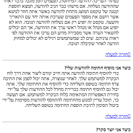
כפתור העריכה להודעה המיוחסת, לפעמים לזמן מוגבל בלבד לאחר
שההודעה נשלחה. אם מישהו כבר הגיב להודעה, תמצא תוספת
קטנה של טקסט המוצג מתחת להודעה כאשר אתה חוזר לנושא
אשר רושם את מספר הפעמים שערכת אותה יחד עם התאריך
והשעה. טקסט זה יופיע רק אם נשלחה להודעה תגובה. הוא לא
יופיע אם מנהל או מנהל ראשי ערך את ההודעה, אך הם יכולים
להשאיר הערה אשר מסבירה מדוע הם ערכו את ההודעה לפי
ראות עיניהם. שים לב שמשתמשים רגילים לא יכולים למחוק
הודעה לאחר שקיבלה תגובה.
חזרה למעלה
כיצד אני מוסיף חתימה להודעות שלי?
כדי להוסיף חתימה להודעה אתה חייב קודם ליצור אחת דרך לוח
הבקרה למשתמש שלך. לאחר שנוצרה, אתה יכול לסמן את התיבה
צרף חתימה
בטופס השליחה כדי להוסיף את החתימה שלך. אתה
יכול גם להוסיף חתימה כברירת מחדל לכל ההודעות שלך על־ידי
בחירת האפשרות המתאימה בלוח הבקרה למשתמש. אם תעשה
כך, תוכל עדיין למנוע מהחתימה להתווסף להודעות מסוימות על־ידי
ביטול הסימון לתיבת הוספת החתימה בטופס השליחה.
חזרה למעלה
כיצד אני יוצר סקר?