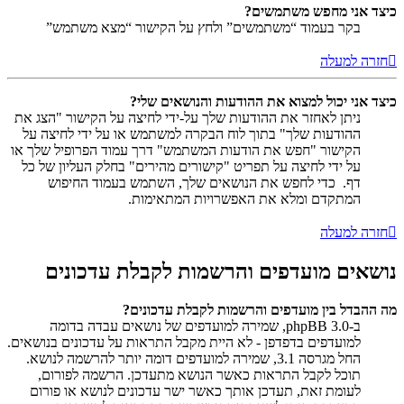
כיצד אני מחפש משתמשים?
בקר בעמוד “משתמשים” ולחץ על הקישור “מצא משתמש”
חזרה למעלה
כיצד אני יכול למצוא את ההודעות והנושאים שלי?
ניתן לאחזר את ההודעות שלך על-ידי לחיצה על הקישור "הצג את
ההודעות שלך" בתוך לוח הבקרה למשתמש או על ידי לחיצה על
הקישור "חפש את הודעות המשתמש" דרך עמוד הפרופיל שלך או
על ידי לחיצה על תפריט "קישורים מהירים" בחלק העליון של כל
דף. כדי לחפש את הנושאים שלך, השתמש בעמוד החיפוש
המתקדם ומלא את האפשרויות המתאימות.
חזרה למעלה
נושאים מועדפים והרשמות לקבלת עדכונים
מה ההבדל בין מועדפים והרשמות לקבלת עדכונים?
ב-phpBB 3.0, שמירה למועדפים של נושאים עבדה בדומה
למועדפים בדפדפן - לא היית מקבל התראות על עדכונים בנושאים.
החל מגרסה 3.1, שמירה למועדפים דומה יותר להרשמה לנושא.
תוכל לקבל התראות כאשר הנושא מתעדכן. הרשמה לפורום,
לעומת זאת, תעדכן אותך כאשר ישר עדכונים לנושא או פורום