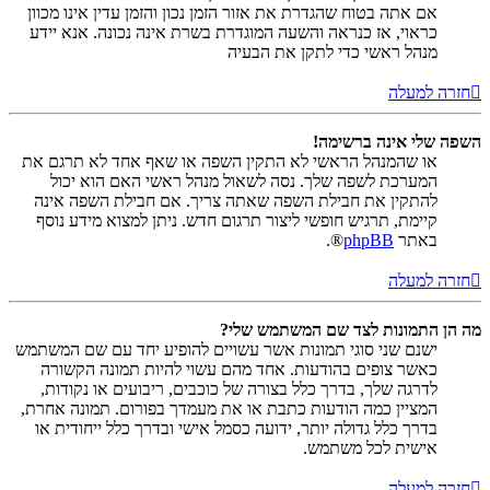
אם אתה בטוח שהגדרת את אזור הזמן נכון והזמן עדין אינו מכוון
כראוי, אז כנראה והשעה המוגדרת בשרת אינה נכונה. אנא יידע
מנהל ראשי כדי לתקן את הבעיה
חזרה למעלה
השפה שלי אינה ברשימה!
או שהמנהל הראשי לא התקין השפה או שאף אחד לא תרגם את
המערכת לשפה שלך. נסה לשאול מנהל ראשי האם הוא יכול
להתקין את חבילת השפה שאתה צריך. אם חבילת השפה אינה
קיימת, תרגיש חופשי ליצור תרגום חדש. ניתן למצוא מידע נוסף
באתר
phpBB
®.
חזרה למעלה
מה הן התמונות לצד שם המשתמש שלי?
ישנם שני סוגי תמונות אשר עשויים להופיע יחד עם שם המשתמש
כאשר צופים בהודעות. אחד מהם עשוי להיות תמונה הקשורה
לדרגה שלך, בדרך כלל בצורה של כוכבים, ריבועים או נקודות,
המציין כמה הודעות כתבת או את מעמדך בפורום. תמונה אחרת,
בדרך כלל גדולה יותר, ידועה כסמל אישי ובדרך כלל ייחודית או
אישית לכל משתמש.
חזרה למעלה