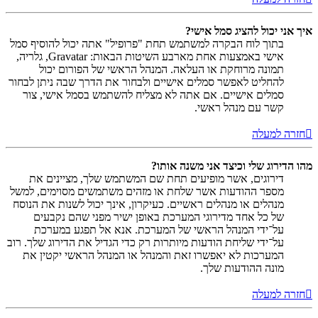
איך אני יכול להציג סמל אישי?
בתוך לוח הבקרה למשתמש תחת "פרופיל" אתה יכול להוסיף סמל
אישי באמצעות אחת מארבע השיטות הבאות: Gravatar, גלריה,
תמונה מרוחקת או העלאה. המנהל הראשי של הפורום יכול
להחליט לאפשר סמלים אישיים ולבחור את הדרך שבה ניתן לבחור
סמלים אישיים. אם אתה לא מצליח להשתמש בסמל אישי, צור
קשר עם מנהל ראשי.
חזרה למעלה
מהו הדירוג שלי וכיצד אני משנה אותו?
דירוגים, אשר מופיעים תחת שם המשתמש שלך, מציינים את
מספר ההודעות אשר שלחת או מזהים משתמשים מסוימים, למשל
מנהלים או מנהלים ראשיים. כעיקרון, אינך יכול לשנות את הנוסח
של כל אחד מדירוגי המערכת באופן ישיר מפני שהם נקבעים
על־ידי המנהל הראשי של המערכת. אנא אל תפגע במערכת
על־ידי שליחת הודעות מיותרות רק כדי הגדיל את הדירוג שלך. רוב
המערכות לא יאפשרו זאת והמנהל או המנהל הראשי יקטין את
מונה ההודעות שלך.
חזרה למעלה