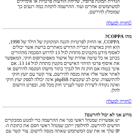
הגדרת תמונת פרופיל, שליחת הודעות פרטיות או אימיילים
למשתמשים אחרים ועוד. ההרשמה לוקחת כמה רגעים כך
שמומלץ להירשם.
חזרה למעלה
מהו COPPA?
COPPA, או החוק לפרטיות והגנה המקוונת של הילד של 1998,
הוא חוק בארצות הברית הדורש מאתרים ברשת אשר יכולים
לאסוף מידע מקטינים מתחת לגיל 13 לדרוש הסכמה מההורים
בכתב או כל שיטה אחרת של אישור מאפוטרופוס חוקי, המאפשר
את איסוף פרטי הזיהוי האישיים מקטין מתחת לגיל 14 13. אם
אינך בטוח אם חוק זה חל לגביך בתור מישהו המנסה להירשם או
לאתר אשר אליו אתה מנסה להירשם, צור קשר עם יועץ חוקי
להתיעצות. שים לב שקבוצת phpBB אינה יכולה לספק יעוץ חוקי
ואינה נקודה ליצירת קשר לענייני חוק מכל סוג, ובפרט הרשום
להלן.
חזרה למעלה
מדוע אני לא יכול להרשם?
יש אפשרות שמנהל ראשי סגר את ההרשמה כדי למנוע ממבקרים
חדשים להירשם. לחילופין ייתכן שמנהל ראשי חסם את כתובת ה-
IP שלך או את שם המשתמש שאתה מנסה לרשום. צור קשר עם