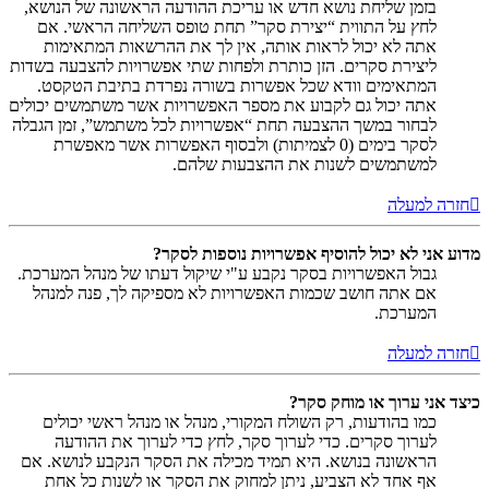
בזמן שליחת נושא חדש או עריכת ההודעה הראשונה של הנושא,
לחץ על התווית “יצירת סקר” תחת טופס השליחה הראשי. אם
אתה לא יכול לראות אותה, אין לך את ההרשאות המתאימות
ליצירת סקרים. הזן כותרת ולפחות שתי אפשרויות להצבעה בשדות
המתאימים וודא שכל אפשרות בשורה נפרדת בתיבת הטקסט.
אתה יכול גם לקבוע את מספר האפשרויות אשר משתמשים יכולים
לבחור במשך ההצבעה תחת “אפשרויות לכל משתמש”, זמן הגבלה
לסקר בימים (0 לצמיתות) ולבסוף האפשרות אשר מאפשרת
למשתמשים לשנות את ההצבעות שלהם.
חזרה למעלה
מדוע אני לא יכול להוסיף אפשרויות נוספות לסקר?
גבול האפשרויות בסקר נקבע ע"י שיקול דעתו של מנהל המערכת.
אם אתה חושב שכמות האפשרויות לא מספיקה לך, פנה למנהל
המערכת.
חזרה למעלה
כיצד אני ערוך או מוחק סקר?
כמו בהודעות, רק השולח המקורי, מנהל או מנהל ראשי יכולים
לערוך סקרים. כדי לערוך סקר, לחץ כדי לערוך את ההודעה
הראשונה בנושא. היא תמיד מכילה את הסקר הנקבע לנושא. אם
אף אחד לא הצביע, ניתן למחוק את הסקר או לשנות כל אחת