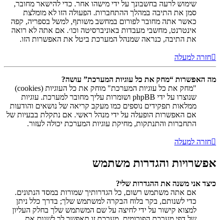
שימוש לרעה בחשבונך על ידי מישהו אחר. כדי להישאר מחובר,
סמן את התיבה במהלך ההתחברות. הפעולה הזו לא מומלצת
כאשר אתה מחובר לפורום במחשב משותף, למשל בספריה, קפה
אינטרנט, מחשבי מעבדות באוניברסיטה וכו׳. אם אתה לא רואה
את התיבה, כנראה שמנהל המערכת ביטל את האפשרות הזו.
חזרה למעלה
מה האפשרות “מחק את כל עוגיות המערכת” עושה?
"מחק את כל עוגיות המערכת" מוחק את כל העוגיות (cookies)
שנוצרו על ידי phpBB ושומרות עליך מחובר למערכת. עוגיות
ממלאות תפקידים נוספים כמו מעקב קריאה של נושאים והודעות
אם האפשרות הופעלה על ידי מנהל ראשי. אם נתקלת בבעיות של
התחברות והתנתקות, מחיקת עוגיות המערכת יכולה לעזור.
חזרה למעלה
אפשרויות והגדרות משתמש
כיצד אני משנה את ההגדרות שלי?
אם אתה משתמש רשום, כל הגדרותיך שמורות במסד הנתונים.
כדי לשנותם, בקר בלוח הבקרה למשתמש שלך; בדרך כלל ניתן
למצוא קישור על ידי לחיצה על שם המשתמש שלך בחלק העליון
של דפי מערכת הפורומים. מערכת זו תאפשר לך לשנות את