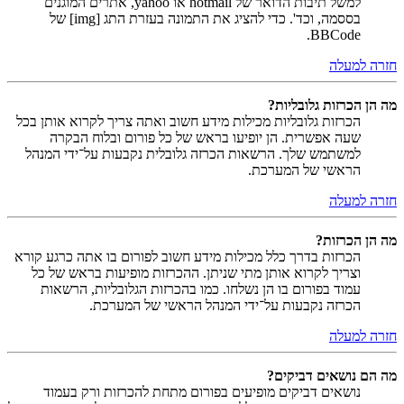
למשל תיבות הדואר של hotmail או yahoo, אתרים המוגנים
בססמה, וכד'. כדי להציג את התמונה בעזרת התג [img] של
BBCode.
חזרה למעלה
מה הן הכרזות גלובליות?
הכרזות גלובליות מכילות מידע חשוב ואתה צריך לקרוא אותן בכל
שעה אפשרית. הן יופיעו בראש של כל פורום ובלוח הבקרה
למשתמש שלך. הרשאות הכרזה גלובלית נקבעות על־ידי המנהל
הראשי של המערכת.
חזרה למעלה
מה הן הכרזות?
הכרזות בדרך כלל מכילות מידע חשוב לפורום בו אתה כרגע קורא
וצריך לקרוא אותן מתי שניתן. ההכרזות מופיעות בראש של כל
עמוד בפורום בו הן נשלחו. כמו בהכרזות הגלובליות, הרשאות
הכרזה נקבעות על־ידי המנהל הראשי של המערכת.
חזרה למעלה
מה הם נושאים דביקים?
נושאים דביקים מופיעים בפורום מתחת להכרזות ורק בעמוד