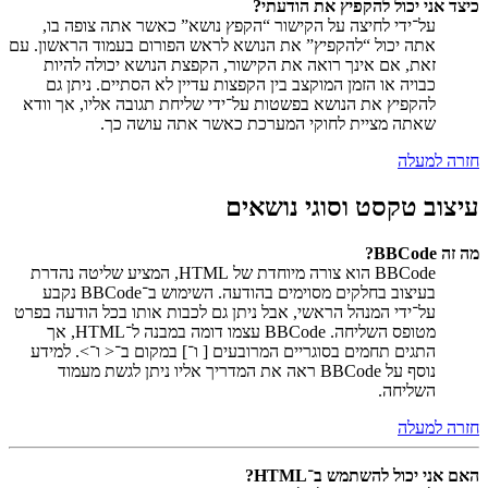
כיצד אני יכול להקפיץ את הודעתי?
על־ידי לחיצה על הקישור “הקפץ נושא” כאשר אתה צופה בו,
אתה יכול “להקפיץ” את הנושא לראש הפורום בעמוד הראשון. עם
זאת, אם אינך רואה את הקישור, הקפצת הנושא יכולה להיות
כבויה או הזמן המוקצב בין הקפצות עדיין לא הסתיים. ניתן גם
להקפיץ את הנושא בפשטות על־ידי שליחת תגובה אליו, אך וודא
שאתה מציית לחוקי המערכת כאשר אתה עושה כך.
חזרה למעלה
עיצוב טקסט וסוגי נושאים
מה זה BBCode?
BBCode הוא צורה מיוחדת של HTML, המציע שליטה נהדרת
בעיצוב בחלקים מסוימים בהודעה. השימוש ב־BBCode נקבע
על־ידי המנהל הראשי, אבל ניתן גם לכבות אותו בכל הודעה בפרט
מטופס השליחה. BBCode עצמו דומה במבנה ל־HTML, אך
התגים תחמים בסוגריים המרובעים [ ו־] במקום ב־< ו־>. למידע
נוסף על BBCode ראה את המדריך אליו ניתן לגשת מעמוד
השליחה.
חזרה למעלה
האם אני יכול להשתמש ב־HTML?