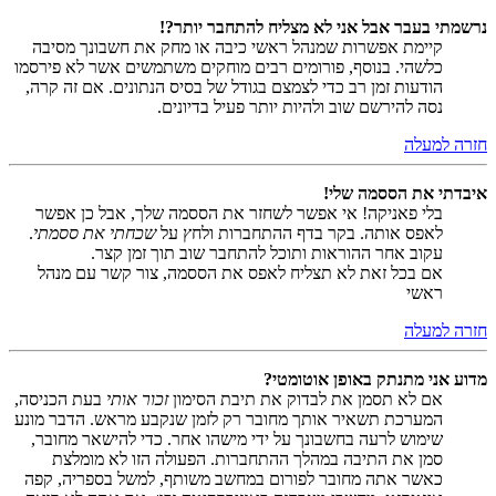
נרשמתי בעבר אבל אני לא מצליח להתחבר יותר?!
קיימת אפשרות שמנהל ראשי כיבה או מחק את חשבונך מסיבה
כלשהי. בנוסף, פורומים רבים מוחקים משתמשים אשר לא פירסמו
הודעות זמן רב כדי לצמצם בגודל של בסיס הנתונים. אם זה קרה,
נסה להירשם שוב ולהיות יותר פעיל בדיונים.
חזרה למעלה
איבדתי את הססמה שלי!
בלי פאניקה! אי אפשר לשחזר את הססמה שלך, אבל כן אפשר
לאפס אותה. בקר בדף ההתחברות ולחץ על
שכחתי את ססמתי
.
עקוב אחר ההוראות ותוכל להתחבר שוב תוך זמן קצר.
אם בכל זאת לא תצליח לאפס את הססמה, צור קשר עם מנהל
ראשי
חזרה למעלה
מדוע אני מתנתק באופן אוטומטי?
אם לא תסמן את לבדוק את תיבת הסימון
זכור אותי
בעת הכניסה,
המערכת תשאיר אותך מחובר רק לזמן שנקבע מראש. הדבר מונע
שימוש לרעה בחשבונך על ידי מישהו אחר. כדי להישאר מחובר,
סמן את התיבה במהלך ההתחברות. הפעולה הזו לא מומלצת
כאשר אתה מחובר לפורום במחשב משותף, למשל בספריה, קפה