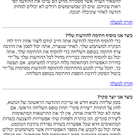
להשאיר הערה אשר מסבירה מדוע הם ערכו את ההודעה לפי
ראות עיניהם. שים לב שמשתמשים רגילים לא יכולים למחוק
הודעה לאחר שקיבלה תגובה.
חזרה למעלה
כיצד אני מוסיף חתימה להודעות שלי?
כדי להוסיף חתימה להודעה אתה חייב קודם ליצור אחת דרך לוח
הבקרה למשתמש שלך. לאחר שנוצרה, אתה יכול לסמן את התיבה
צרף חתימה
בטופס השליחה כדי להוסיף את החתימה שלך. אתה
יכול גם להוסיף חתימה כברירת מחדל לכל ההודעות שלך על־ידי
בחירת האפשרות המתאימה בלוח הבקרה למשתמש. אם תעשה
כך, תוכל עדיין למנוע מהחתימה להתווסף להודעות מסוימות על־ידי
ביטול הסימון לתיבת הוספת החתימה בטופס השליחה.
חזרה למעלה
כיצד אני יוצר סקר?
בזמן שליחת נושא חדש או עריכת ההודעה הראשונה של הנושא,
לחץ על התווית “יצירת סקר” תחת טופס השליחה הראשי. אם
אתה לא יכול לראות אותה, אין לך את ההרשאות המתאימות
ליצירת סקרים. הזן כותרת ולפחות שתי אפשרויות להצבעה בשדות
המתאימים וודא שכל אפשרות בשורה נפרדת בתיבת הטקסט.
אתה יכול גם לקבוע את מספר האפשרויות אשר משתמשים יכולים
לבחור במשך ההצבעה תחת “אפשרויות לכל משתמש”, זמן הגבלה