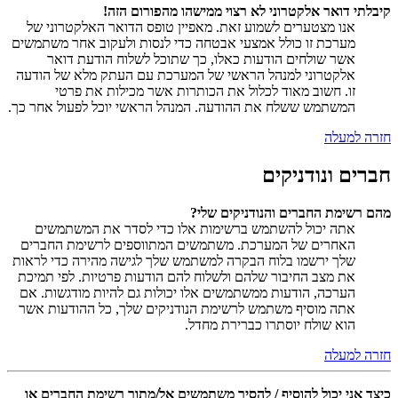
קיבלתי דואר אלקטרוני לא רצוי ממישהו מהפורום הזה!
אנו מצטערים לשמוע זאת. מאפיין טופס הדואר האלקטרוני של
מערכת זו כולל אמצעי אבטחה כדי לנסות ולעקוב אחר משתמשים
אשר שולחים הודעות כאלו, כך שתוכל לשלוח הודעת דואר
אלקטרוני למנהל הראשי של המערכת עם העתק מלא של הודעה
זו. חשוב מאוד לכלול את הכותרות אשר מכילות את פרטי
המשתמש ששלח את ההודעה. המנהל הראשי יוכל לפעול אחר כך.
חזרה למעלה
חברים ונודניקים
מהם רשימת החברים והנודניקים שלי?
אתה יכול להשתמש ברשימות אלו כדי לסדר את המשתמשים
האחרים של המערכת. משתמשים המתווספים לרשימת החברים
שלך ירשמו בלוח הבקרה למשתמש שלך לגישה מהירה כדי לראות
את מצב החיבור שלהם ולשלוח להם הודעות פרטיות. לפי תמיכת
הערכה, הודעות ממשתמשים אלו יכולות גם להיות מודגשות. אם
אתה מוסיף משתמש לרשימת הנודניקים שלך, כל ההודעות אשר
הוא שולח יוסתרו כברירת מחדל.
חזרה למעלה
כיצד אני יכול להוסיף / להסיר משתמשים אל/מתוך רשימת החברים או