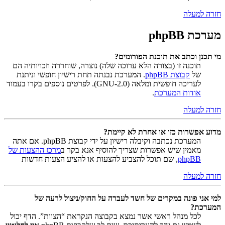
חזרה למעלה
מערכת phpBB
מי תכנן וכתב את תוכנת הפורומים?
תוכנה זו (בצורה הלא ערוכה שלה) נוצרה, שוחררה וזכויותיה הם
של
קבוצת phpBB
. המערכת נבנתה תחת רישיון חופשי וניתנת
לעריכה חופשית ומלאה (GNU-2.0). לפרטים נוספים בקרו בעמוד
אודות המערכת
.
חזרה למעלה
מדוע אפשרות כזו או אחרת לא קיימת?
המערכת נכתבה וקיבלה רישיון על ידי קבוצת phpBB. אם אתה
מאמין שיש אפשרות שצריך להוסיף אנא בקר ב
מרכז ההצעות של
phpBB
, שם תוכל להצביע להצעות או להציע הצעות חדשות
חזרה למעלה
למי אני פונה במקרים של חשד לעברה על החוק/ניצול לרעה של
המערכת?
לכל מנהל ראשי אשר נמצא בקבוצה הנקראת “הצוות”. הדף יכול