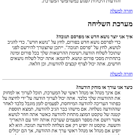
והודעות היכולות לפגוע במשתמשי המערכת.
חזרה למעלה
מערכת השליחה
איך אני יוצר נושא חדש או מפרסם תגובה?
כדי לפרסם נושא חדש בפורום, לחץ על "נושא חדש". כדי להגיב
לנושא, לחץ על "פרסם תגובה". ייתכן שתצטרך להירשם לפני
שתוכל לשלוח הודעה.רשימת ההרשאות שלך בכל פורום זמינה
בתחתית מסכי פורום ונושא. לדוגמא: אתה יכול לשלוח נושאים
חדשים, אתה יכול לצרף קבצים להודעות, וכן הלאה.
חזרה למעלה
כיצד אני עורך או מוחק הודעה?
אם אינך מנהל או מנהל ראשי של המערכת, תוכל לערוך או למחוק
את ההודעות שלך בלבד. אתה יכול לערוך הודעה על־ידי לחיצה על
כפתור העריכה להודעה המיוחסת, לפעמים לזמן מוגבל בלבד לאחר
שההודעה נשלחה. אם מישהו כבר הגיב להודעה, תמצא תוספת
קטנה של טקסט המוצג מתחת להודעה כאשר אתה חוזר לנושא
אשר רושם את מספר הפעמים שערכת אותה יחד עם התאריך
והשעה. טקסט זה יופיע רק אם נשלחה להודעה תגובה. הוא לא
יופיע אם מנהל או מנהל ראשי ערך את ההודעה, אך הם יכולים