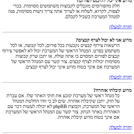
מדוע איני יכול להיכנס לפורום?
חלק מהפורומים מוגבלים לקבוצות משתמשים מסוימות. בכדי
לצפות, לקרוא, לשלוח או לערוך אתה צריך גישות מסוימות, פנה
למנהל המערכת בשביל לקבלם.
חזרה למעלה
מדוע אני לא יכול לצרף קבצים?
הרשאות צירוף קבצים נקבעות בכל פורום, לכל קבוצה, או לכל
משתמש בפרט. המנהל הראשי של המערכת יכול לא לאפשר צירוף
קבצים לפורום המסוים בו אתה שולח, או יתכן שרק קבוצות
מסוימות יכולות לצרף קבצים. צור קשר עם המנהל הראשי של
המערכת אם אינך בטוח מדוע אינך יכול לצרף קבצים.
חזרה למעלה
מדוע קיבלתי אזהרה?
כל מנהל ראשי של מערכת קובע את חוקי האתר שלו. אם עברת
על חוק, יתכן שקיבלת אזהרה. שים לב כי זוהי החלטת המנהל
הראשי של המערכת, וקבוצת phpBB לא יכולה לעשות דבר עם
האזהרות באתר הנתון. צור קשר עם המנהל הראשי של המערכת
אם אינך בטוח מדוע קיבלת אזהרה.
חזרה למעלה