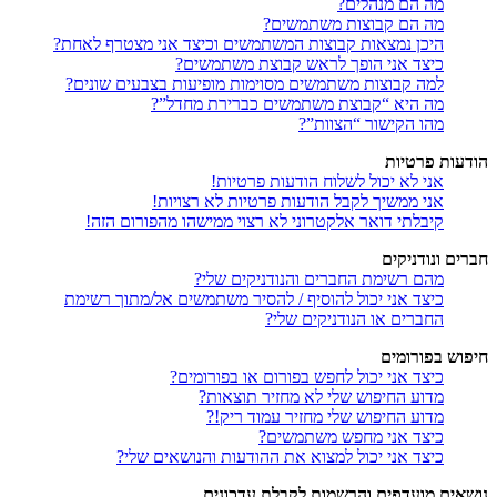
מה הם מנהלים?
מה הם קבוצות משתמשים?
היכן נמצאות קבוצות המשתמשים וכיצד אני מצטרף לאחת?
כיצד אני הופך לראש קבוצת משתמשים?
למה קבוצות משתמשים מסוימות מופיעות בצבעים שונים?
מה היא “קבוצת משתמשים כברירת מחדל”?
מהו הקישור “הצוות”?
הודעות פרטיות
אני לא יכול לשלוח הודעות פרטיות!
אני ממשיך לקבל הודעות פרטיות לא רצויות!
קיבלתי דואר אלקטרוני לא רצוי ממישהו מהפורום הזה!
חברים ונודניקים
מהם רשימת החברים והנודניקים שלי?
כיצד אני יכול להוסיף / להסיר משתמשים אל/מתוך רשימת
החברים או הנודניקים שלי?
חיפוש בפורומים
כיצד אני יכול לחפש בפורום או בפורומים?
מדוע החיפוש שלי לא מחזיר תוצאות?
מדוע החיפוש שלי מחזיר עמוד ריק!?
כיצד אני מחפש משתמשים?
כיצד אני יכול למצוא את ההודעות והנושאים שלי?
נושאים מועדפים והרשמות לקבלת עדכונים