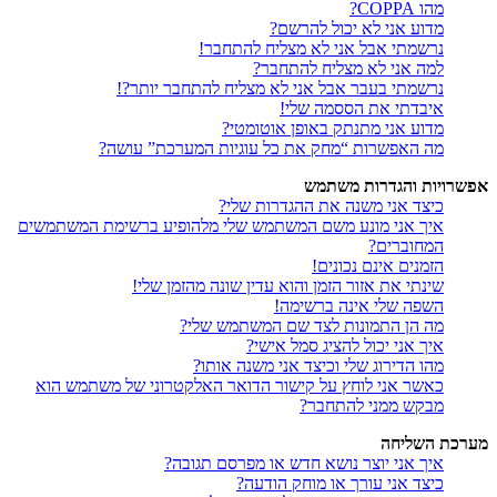
מהו COPPA?
מדוע אני לא יכול להרשם?
נרשמתי אבל אני לא מצליח להתחבר!
למה אני לא מצליח להתחבר?
נרשמתי בעבר אבל אני לא מצליח להתחבר יותר?!
איבדתי את הססמה שלי!
מדוע אני מתנתק באופן אוטומטי?
מה האפשרות “מחק את כל עוגיות המערכת” עושה?
אפשרויות והגדרות משתמש
כיצד אני משנה את ההגדרות שלי?
איך אני מונע משם המשתמש שלי מלהופיע ברשימת המשתמשים
המחוברים?
הזמנים אינם נכונים!
שינתי את אזור הזמן והוא עדין שונה מהזמן שלי!
השפה שלי אינה ברשימה!
מה הן התמונות לצד שם המשתמש שלי?
איך אני יכול להציג סמל אישי?
מהו הדירוג שלי וכיצד אני משנה אותו?
כאשר אני לוחץ על קישור הדואר האלקטרוני של משתמש הוא
מבקש ממני להתחבר?
מערכת השליחה
איך אני יוצר נושא חדש או מפרסם תגובה?
כיצד אני עורך או מוחק הודעה?