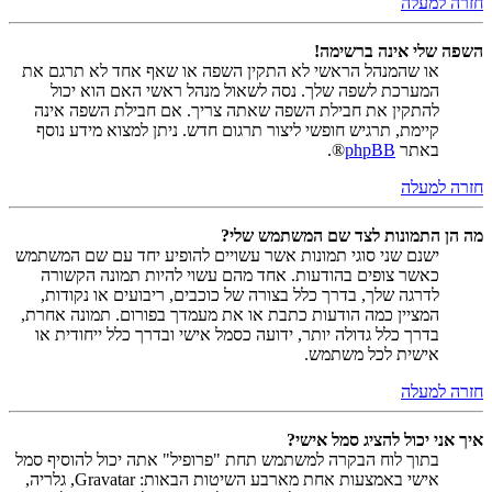
חזרה למעלה
השפה שלי אינה ברשימה!
או שהמנהל הראשי לא התקין השפה או שאף אחד לא תרגם את
המערכת לשפה שלך. נסה לשאול מנהל ראשי האם הוא יכול
להתקין את חבילת השפה שאתה צריך. אם חבילת השפה אינה
קיימת, תרגיש חופשי ליצור תרגום חדש. ניתן למצוא מידע נוסף
באתר
phpBB
®.
חזרה למעלה
מה הן התמונות לצד שם המשתמש שלי?
ישנם שני סוגי תמונות אשר עשויים להופיע יחד עם שם המשתמש
כאשר צופים בהודעות. אחד מהם עשוי להיות תמונה הקשורה
לדרגה שלך, בדרך כלל בצורה של כוכבים, ריבועים או נקודות,
המציין כמה הודעות כתבת או את מעמדך בפורום. תמונה אחרת,
בדרך כלל גדולה יותר, ידועה כסמל אישי ובדרך כלל ייחודית או
אישית לכל משתמש.
חזרה למעלה
איך אני יכול להציג סמל אישי?
בתוך לוח הבקרה למשתמש תחת "פרופיל" אתה יכול להוסיף סמל
אישי באמצעות אחת מארבע השיטות הבאות: Gravatar, גלריה,