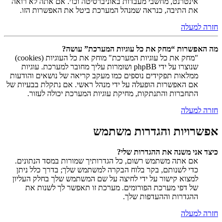
אינטרנט, מחשבי מעבדות באוניברסיטה וכו׳. אם אתה לא רואה
את התיבה, כנראה שמנהל המערכת ביטל את האפשרות הזו.
חזרה למעלה
מה האפשרות “מחק את כל עוגיות המערכת” עושה?
"מחק את כל עוגיות המערכת" מוחק את כל העוגיות (cookies)
שנוצרו על ידי phpBB ושומרות עליך מחובר למערכת. עוגיות
ממלאות תפקידים נוספים כמו מעקב קריאה של נושאים והודעות
אם האפשרות הופעלה על ידי מנהל ראשי. אם נתקלת בבעיות של
התחברות והתנתקות, מחיקת עוגיות המערכת יכולה לעזור.
חזרה למעלה
אפשרויות והגדרות משתמש
כיצד אני משנה את ההגדרות שלי?
אם אתה משתמש רשום, כל הגדרותיך שמורות במסד הנתונים.
כדי לשנותם, בקר בלוח הבקרה למשתמש שלך; בדרך כלל ניתן
למצוא קישור על ידי לחיצה על שם המשתמש שלך בחלק העליון
של דפי מערכת הפורומים. מערכת זו תאפשר לך לשנות את
ההגדרות וההעדפות שלך.
חזרה למעלה