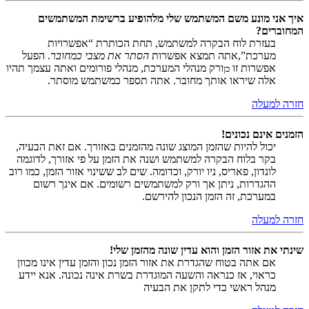
איך אני מונע משם המשתמש שלי מלהופיע ברשימת המשתמשים
המחוברים?
בעזרת לוח הבקרה למשתמש, תחת הכותרת “אפשרויות
מערכת”,אתה תמצא אפשרות
הסתר את מצבי כמחובר
. הפעל
אפשרות זו
ורק מנהלי המערכת, מנהלי פורומים ואתה עצמך תהיו
כן
אלה שיראו אותך מחובר. אתה תספר כמשתמש מוסתר.
חזרה למעלה
הזמנים אינם נכונים!
יכול להיות שהזמן המוצג שונה מהזמנים באזורך. אם זאת הבעיה,
בקר בלוח הבקרה למשתמש ושנה את הזמן על פי אזורך, לדוגמה
לונדון, פאריס, ניו יורק, וכדומה. שים לב ששינוי אזור הזמן, כמו רוב
ההגדרות, ניתן אך ורק למשתמשים רשומים. אם אינך רשום
במערכת, זה הזמן הנכון להירשם.
חזרה למעלה
שינתי את אזור הזמן והוא עדין שונה מהזמן שלי!
אם אתה בטוח שהגדרת את אזור הזמן נכון והזמן עדין אינו מכוון
כראוי, אז כנראה והשעה המוגדרת בשרת אינה נכונה. אנא יידע
מנהל ראשי כדי לתקן את הבעיה