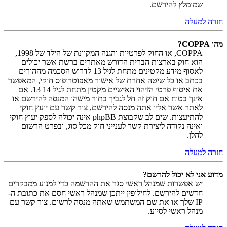
שמומלץ להירשם.
חזרה למעלה
מהו COPPA?
COPPA, או החוק לפרטיות והגנה המקוונת של הילד של 1998,
הוא חוק בארצות הברית הדורש מאתרים ברשת אשר יכולים
לאסוף מידע מקטינים מתחת לגיל 13 לדרוש הסכמה מההורים
בכתב או כל שיטה אחרת של אישור מאפוטרופוס חוקי, המאפשר
את איסוף פרטי הזיהוי האישיים מקטין מתחת לגיל 14 13. אם
אינך בטוח אם חוק זה חל לגביך בתור מישהו המנסה להירשם או
לאתר אשר אליו אתה מנסה להירשם, צור קשר עם יועץ חוקי
להתיעצות. שים לב שקבוצת phpBB אינה יכולה לספק יעוץ חוקי
ואינה נקודה ליצירת קשר לענייני חוק מכל סוג, ובפרט הרשום
להלן.
חזרה למעלה
מדוע אני לא יכול להרשם?
יש אפשרות שמנהל ראשי סגר את ההרשמה כדי למנוע ממבקרים
חדשים להירשם. לחילופין ייתכן שמנהל ראשי חסם את כתובת ה-
IP שלך או את שם המשתמש שאתה מנסה לרשום. צור קשר עם
מנהל ראשי לסיוע.