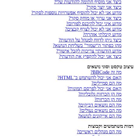
כיצד אני מוסיף חתימה להודעות שלי?
כיצד אני יוצר סקר?
מדוע אני לא יכול להוסיף אפשרויות נוספות לסקר?
כיצד אני ערוך או מוחק סקר?
מדוע איני יכול להיכנס לפורום?
מדוע אני לא יכול לצרף קבצים?
מדוע קיבלתי אזהרה?
כיצד ניתן לדווח למנהל על הודעות?
מהו כפתור ה“שמור” בשליחת הנושא?
מדוע הודעותיי צריכות לקבל אישור?
כיצד אני יכול להקפיץ את הודעתי?
עיצוב טקסט וסוגי נושאים
מה זה BBCode?
האם אני יכול להשתמש ב־HTML?
מה הם סמיילים?
האם אני יכול לפרסם תמונות?
מה הן הכרזות גלובליות?
מה הן הכרזות?
מה הם נושאים דביקים?
מה הם נושאים נעולים?
מה הם אייקונים לנושא?
רמות משתמשים וקבוצות
מה הם מנהלים ראשיים?