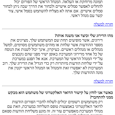
תמונה מרוחקת או העלאה. המנהל הראשי של הפורום יכול
להחליט לאפשר סמלים אישיים ולבחור את הדרך שבה ניתן לבחור
סמלים אישיים. אם אתה לא מצליח להשתמש בסמל אישי, צור
קשר עם מנהל ראשי.
חזרה למעלה
מהו הדירוג שלי וכיצד אני משנה אותו?
דירוגים, אשר מופיעים תחת שם המשתמש שלך, מציינים את
מספר ההודעות אשר שלחת או מזהים משתמשים מסוימים, למשל
מנהלים או מנהלים ראשיים. כעיקרון, אינך יכול לשנות את הנוסח
של כל אחד מדירוגי המערכת באופן ישיר מפני שהם נקבעים
על־ידי המנהל הראשי של המערכת. אנא אל תפגע במערכת
על־ידי שליחת הודעות מיותרות רק כדי הגדיל את הדירוג שלך. רוב
המערכות לא יאפשרו זאת והמנהל או המנהל הראשי יקטין את
מונה ההודעות שלך.
חזרה למעלה
כאשר אני לוחץ על קישור הדואר האלקטרוני של משתמש הוא מבקש
ממני להתחבר?
רק משתמשים רשומים יכולים לשלוח לחברי הפורום הודעות
לדואר האלקטרוני באמצעות טופס השליחה במערכת, וזאת עם
מנהלי המערכת מאפשרים עזר זה. זה מונע משליחת הודעות ספאם