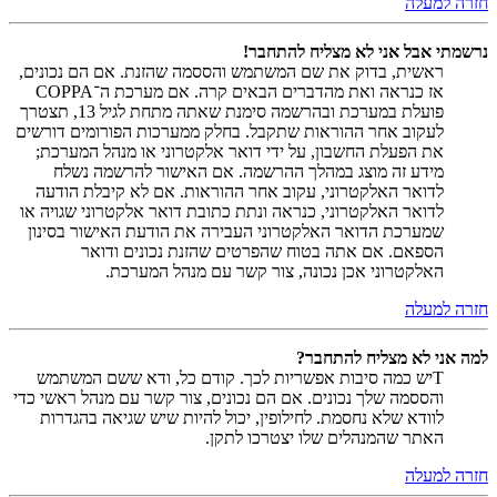
חזרה למעלה
נרשמתי אבל אני לא מצליח להתחבר!
ראשית, בדוק את שם המשתמש והססמה שהזנת. אם הם נכונים,
אז כנראה ואת מהדברים הבאים קרה. אם מערכת ה־COPPA
פועלת במערכת ובהרשמה סימנת שאתה מתחת לגיל 13, תצטרך
לעקוב אחר ההוראות שתקבל. בחלק ממערכות הפורומים דורשים
את הפעלת החשבון, על ידי דואר אלקטרוני או מנהל המערכת;
מידע זה מוצג במהלך ההרשמה. אם האישור להרשמה נשלח
לדואר האלקטרוני, עקוב אחר ההוראות. אם לא קיבלת הודעה
לדואר האלקטרוני, כנראה ונתת כתובת דואר אלקטרוני שגויה או
שמערכת הדואר האלקטרוני העבירה את הודעת האישור בסינון
הספאם. אם אתה בטוח שהפרטים שהזנת נכונים ודואר
האלקטרוני אכן נכונה, צור קשר עם מנהל המערכת.
חזרה למעלה
למה אני לא מצליח להתחבר?
Tיש כמה סיבות אפשריות לכך. קודם כל, ודא ששם המשתמש
והססמה שלך נכונים. אם הם נכונים, צור קשר עם מנהל ראשי כדי
לוודא שלא נחסמת. לחילופין, יכול להיות שיש שגיאה בהגדרות
האתר שהמנהלים שלו יצטרכו לתקן.
חזרה למעלה