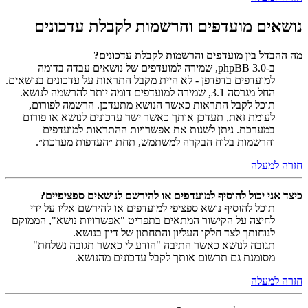
נושאים מועדפים והרשמות לקבלת עדכונים
מה ההבדל בין מועדפים והרשמות לקבלת עדכונים?
ב-phpBB 3.0, שמירה למועדפים של נושאים עבדה בדומה
למועדפים בדפדפן - לא היית מקבל התראות על עדכונים בנושאים.
החל מגרסה 3.1, שמירה למועדפים דומה יותר להרשמה לנושא.
תוכל לקבל התראות כאשר הנושא מתעדכן. הרשמה לפורום,
לעומת זאת, תעדכן אותך כאשר ישר עדכונים לנושא או פורום
במערכת. ניתן לשנות את אפשרויות ההתראות למועדפים
והרשמות בלוח הבקרה למשתמש, תחת ״העדפות מערכת״.
חזרה למעלה
כיצד אני יכול להוסיף למועדפים או להירשם לנושאים ספציפיים?
תוכל להוסיף נושא ספציפי למועדפים או להירשם אליו על ידי
לחיצה על הקישור המתאים בתפריט "אפשרויות נושא", הממוקם
לנוחותך לצד חלקו העליון והתחתון של דיון בנושא.
תגובה לנושא כאשר התיבה "הודע לי כאשר תגובה נשלחת"
מסומנת גם תרשום אותך לקבל עדכונים מהנושא.
חזרה למעלה