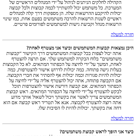
הקהילה לחלקים הניתנים לניהול על־ידי המנהלים הראשיים של
המערכת. כל משתמש יכול להשתייך לכמה קבוצות ולכל קבוצה
יכולות להיקבע ההרשאות שלה. הן מספקות דרך קלה למנהלים
ראשיים לשנות הרשאות להרבה משתמשים בפעם אחת, כמו שינוי
הרשאות מנהל וקביעת גישות למשתמשים לפורומים פרטיים.
חזרה למעלה
היכן נמצאות קבוצות המשתמשים וכיצד אני מצטרף לאחת?
אתה יכול לצפות בכל קבוצות המשתמשים דרך הקישור “קבוצות
משתמשים” בלוח הבקרה למשתמש שלך. אם תרצה להצטרף
לאחת, המשך על־ידי לחיצה על הכפתור המתאים. לא כל הקבוצות
בעלות גישה פתוחה. כמה יכולות לדרוש אישור להצטרפות, כמה
יכולות להיות סגורות וכמה יכולות אף להסתיר את חברי הקבוצה.
אם הקבוצה פתוחה, אתה יכול להצטרף אליה על־ידי לחיצה על
הכפתור המתאים. אם קבוצה דורשת אישור להצטרפות תוכל
לבקש להצטרף על־ידי לחיצה על הכפתור המתאים. ראש קבוצת
המשתמשים צריך לאשר את בקשתך ויכול לשאול אותך מדוע
אתה רוצה להצטרף לקבוצה. אנא אל תטריד ראש קבוצה אם הוא
דחה את בקשתך. יכולות להיות לו הסיבות שלו.
חזרה למעלה
כיצד אני הופך לראש קבוצת משתמשים?