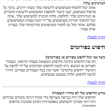
הנודניקים שלי?
אתה יכול להוסיף משתמשים לרשימה שלך בשתי דרכים. בתוך כל
פרופיל משתמש, ישנו קישור להוספת המשתמש לרשימת החברים
או הנודניקים שלך. לחלופין, מלוח הבקרה למשתמש שלך, אתה
יכול להוסיף ישירות משתמשים על־ידי הזנת שמות המשתמשים
שלהם. אתה יכול גם להסיר משתמשים מהרשימה שלך בעזרת
אותו עמוד.
חזרה למעלה
חיפוש בפורומים
כיצד אני יכול לחפש בפורום או בפורומים?
הזן את החיפוש בתיבת החיפוש הנמצאת בעמוד הראשי, בעמודי
הפורום או הנושא. ניתן לגשת לחיפוש המתקדם על־ידי לחיצה על
הקישור “חיפוש מתקדם” אשר זמין בכל העמודים בפורום. הדרך
לגישה לחיפוש תלויה בעיצוב שבשימוש.
חזרה למעלה
מדוע החיפוש שלי לא מחזיר תוצאות?
החיפוש שלך היה כנראה מעורפל מדי ומכיל הרבה מונחים שכיחים.
היה יותר ממוקד והשתמש באפשרויות הסינון שזמינות בחיפוש
המתקדם.