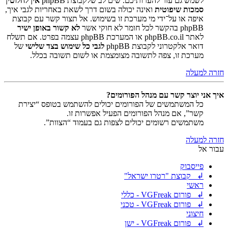
לשמש גם עזר להערותיכם. שים לב שלקבוצת phpBB
אין לחלוטין
סמכות שיפוטית
ואינה יכולה בשום דרך לשאת באחריות לגבי איך,
איפה או על־ידי מי מערכת זו בשימוש. אל תצור קשר עם קבוצת
phpBB בהקשר לכל חומר לא חוקי אשר
לא קשור באופן ישיר
לאתר phpBB.co.il או המערכת phpBB עצמה בפרט. אם תשלח
דואר אלקטרוני לקבוצת phpBB
לגבי כל שימוש בצד שלישי
של
מערכת זו, צפה לתשובה מצומצמת או לשום תשובה בכלל.
חזרה למעלה
איך אני יוצר קשר עם מנהל הפורומים?
כל המשתמשים של הפורומים יכולים להשתמש בטופס “יצירת
קשר”, אם מנהל הפורומים הפעיל אפשרות זו.
משתמשים רשומים יכולים לצפות גם בעמוד “הצוות”.
חזרה למעלה
עבור אל
פייסבוק
↲ קבוצת "רטרו ישראל"
ראשי
↲ פורום VGFreak - כללי
↲ פורום VGFreak - טכני
חיצוני
↲ פורום VGFreak - ישן