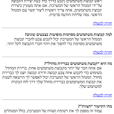
ראש קבוצת משתמשים נקבע בדרך כלל בעת יצירת הקבוצה
על־ידי המנהל הראשי של המערכת. אם אתה מעוניין ביצירת
קבוצת משתמשים, אתה צריך ראשית ליצור קשר עם המנהל
הראשי. נסה שליחת הודעה פרטית.
חזרה למעלה
למה קבוצות משתמשים מסוימות מופיעות בצבעים שונים?
המנהל הראשי של המערכת יכול לקבוע צבע לחברי קבוצת
משתמשים מסוימת כדי להפוך את זיהוי חברי הקבוצה לקל יותר.
חזרה למעלה
מה היא “קבוצת משתמשים כברירת מחדל”?
אם אתה חבר של יותר מקבוצת משתמשים אחת, ברירת המחדל
בשימוש כדי לקבוע איזה צבע קבוצה ודירוג קבוצה יוצגו לך כברירת
מחדל. המנהל הראשי של המערכת יכול לאפשר לך הרשאה לשנות
את קבוצת המשתמשים כברירת מחדל שלך דרך לוח הבקרה
למשתמש שלך.
חזרה למעלה
מהו הקישור “הצוות”?
עמוד זה מספק לך את רשימת הצוות של המערכת, כולל המנהלים