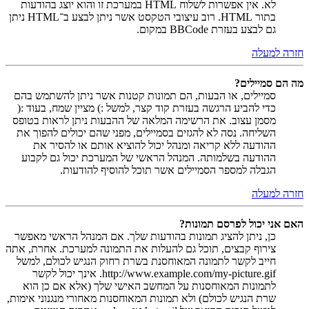
לא. אין אפשרות לשלוח HTML במערכת זו והוא יוצג בהודעות
בתור HTML. רוב עיצובי הטקסט אשר ניתן לבצע ב־HTML ניתן
גם לבצע בעזרת BBCode במקום.
חזרה למעלה
מה הם סמיילים?
סמיילים, או הבעות, הם תמונות קטנות אשר ניתן להשתמש בהם
כדי להביע הרגשה בעזרת קוד קצר, למשל :) מציין שמח, בעוד :(
מסמן עצוב. את הרשימה המלאה של ההבעות ניתן לראות בטופס
השליחה. נסה לא להגזים בסמיילים, מפני שהם יכולים להפוך את
ההודעה ללא קריאה ומנהל יכול להוציא אותם או להסיר את
ההודעה בשלמותה. המנהל הראשי של המערכת יכול גם לקבוע
הגבלה למספר הסמיילים אשר תוכל להוסיף להודעות.
חזרה למעלה
האם אני יכול לפרסם תמונות?
כן, ניתן להציג תמונות בהודעות שלך. אם המנהל הראשי מאפשר
צירוף קבצים, תוכל גם להעלות את התמונה למערכת. אחרת, אתה
חייב לקשר לתמונה המאוחסנת בשרת רחוק הנגיש לכולם, למשל
http://www.example.com/my-picture.gif. אינך יכול לקשר
לתמונות המאוחסנות על המחשב האישי שלך (אלא אם כן הוא
שרת הנגיש לכולם) ולא תמונות המאוחסנות מאחורי מנגנוני אימות,