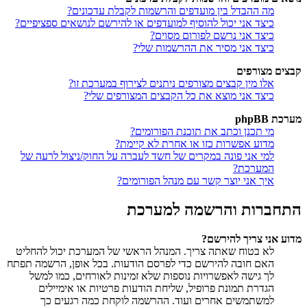
מה ההבדל בין מועדפים והרשמות לקבלת עדכונים?
כיצד אני יכול להוסיף למועדפים או להירשם לנושאים ספציפיים?
כיצד אני נרשם לפורום מסוים?
כיצד אני מסיר את ההרשמות שלי?
קבצים מצורפים
אלו מין קבצים מצורפים ניתנים לצירוף במערכת זו?
כיצד אני מוצא את כל הקבצים המצורפים שלי?
מערכת phpBB
מי תכנן וכתב את תוכנת הפורומים?
מדוע אפשרות כזו או אחרת לא קיימת?
למי אני פונה במקרים של חשד לעברה על החוק/ניצול לרעה של
המערכת?
איך אני יוצר קשר עם מנהל הפורומים?
התחברות והרשמה למערכת
מדוע אני צריך להירשם?
לא בטוח שאתה צריך. המנהל הראשי של המערכת יכול להחליט
האם חובה להירשם כדי לפרסם הודעות. בכל אופן, הרשמה תפתח
לך גישה לאפשרויות נוספות שלא זמינות לאורחים, כמו למשל
הגדרת תמונת פרופיל, שליחת הודעות פרטיות או אימיילים
למשתמשים אחרים ועוד. ההרשמה לוקחת כמה רגעים כך