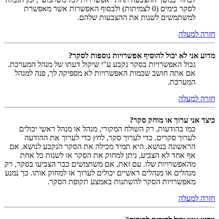
לסקר בימים (0 לצמיתות) ולבסוף האפשרות אשר מאפשרת
למשתמשים לשנות את ההצבעות שלהם.
חזרה למעלה
מדוע אני לא יכול להוסיף אפשרויות נוספות לסקר?
גבול האפשרויות בסקר נקבע ע"י שיקול דעתו של מנהל המערכת.
אם אתה חושב שכמות האפשרויות לא מספיקה לך, פנה למנהל
המערכת.
חזרה למעלה
כיצד אני ערוך או מוחק סקר?
כמו בהודעות, רק השולח המקורי, מנהל או מנהל ראשי יכולים
לערוך סקרים. כדי לערוך סקר, לחץ כדי לערוך את ההודעה
הראשונה בנושא. היא תמיד מכילה את הסקר הנקבע לנושא. אם
אף אחד לא הצביע, ניתן למחוק את הסקר או לשנות כל אחת
מהאפשרויות שלו. עם זאת, אם משתמשים כבר הצביעו בסקר, רק
מנהלים או מנהלים ראשיים יכולים לערוך או למחוק אותו. כך נמנע
מאפשרויות הסקר להשתנות באמצע תקופת הסקר.
חזרה למעלה