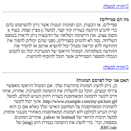
חזרה למעלה
מה הם סמיילים?
סמיילים, או הבעות, הם תמונות קטנות אשר ניתן להשתמש בהם
כדי להביע הרגשה בעזרת קוד קצר, למשל :) מציין שמח, בעוד :(
מסמן עצוב. את הרשימה המלאה של ההבעות ניתן לראות בטופס
השליחה. נסה לא להגזים בסמיילים, מפני שהם יכולים להפוך את
ההודעה ללא קריאה ומנהל יכול להוציא אותם או להסיר את
ההודעה בשלמותה. המנהל הראשי של המערכת יכול גם לקבוע
הגבלה למספר הסמיילים אשר תוכל להוסיף להודעות.
חזרה למעלה
האם אני יכול לפרסם תמונות?
כן, ניתן להציג תמונות בהודעות שלך. אם המנהל הראשי מאפשר
צירוף קבצים, תוכל גם להעלות את התמונה למערכת. אחרת, אתה
חייב לקשר לתמונה המאוחסנת בשרת רחוק הנגיש לכולם, למשל
http://www.example.com/my-picture.gif. אינך יכול לקשר
לתמונות המאוחסנות על המחשב האישי שלך (אלא אם כן הוא
שרת הנגיש לכולם) ולא תמונות המאוחסנות מאחורי מנגנוני אימות,
למשל תיבות הדואר של hotmail או yahoo, אתרים המוגנים
בססמה, וכד'. כדי להציג את התמונה בעזרת התג [img] של
BBCode.