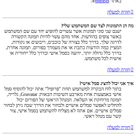
באתר
phpBB
®.
חזרה למעלה
מה הן התמונות לצד שם המשתמש שלי?
ישנם שני סוגי תמונות אשר עשויים להופיע יחד עם שם המשתמש
כאשר צופים בהודעות. אחד מהם עשוי להיות תמונה הקשורה
לדרגה שלך, בדרך כלל בצורה של כוכבים, ריבועים או נקודות,
המציין כמה הודעות כתבת או את מעמדך בפורום. תמונה אחרת,
בדרך כלל גדולה יותר, ידועה כסמל אישי ובדרך כלל ייחודית או
אישית לכל משתמש.
חזרה למעלה
איך אני יכול להציג סמל אישי?
בתוך לוח הבקרה למשתמש תחת "פרופיל" אתה יכול להוסיף סמל
אישי באמצעות אחת מארבע השיטות הבאות: Gravatar, גלריה,
תמונה מרוחקת או העלאה. המנהל הראשי של הפורום יכול
להחליט לאפשר סמלים אישיים ולבחור את הדרך שבה ניתן לבחור
סמלים אישיים. אם אתה לא מצליח להשתמש בסמל אישי, צור
קשר עם מנהל ראשי.
חזרה למעלה