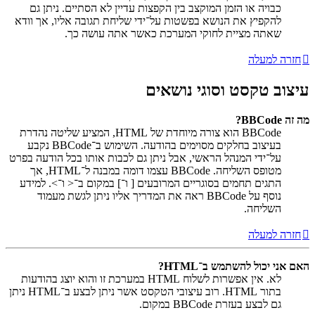
כבויה או הזמן המוקצב בין הקפצות עדיין לא הסתיים. ניתן גם
להקפיץ את הנושא בפשטות על־ידי שליחת תגובה אליו, אך וודא
שאתה מציית לחוקי המערכת כאשר אתה עושה כך.
חזרה למעלה
עיצוב טקסט וסוגי נושאים
מה זה BBCode?
BBCode הוא צורה מיוחדת של HTML, המציע שליטה נהדרת
בעיצוב בחלקים מסוימים בהודעה. השימוש ב־BBCode נקבע
על־ידי המנהל הראשי, אבל ניתן גם לכבות אותו בכל הודעה בפרט
מטופס השליחה. BBCode עצמו דומה במבנה ל־HTML, אך
התגים תחמים בסוגריים המרובעים [ ו־] במקום ב־< ו־>. למידע
נוסף על BBCode ראה את המדריך אליו ניתן לגשת מעמוד
השליחה.
חזרה למעלה
האם אני יכול להשתמש ב־HTML?
לא. אין אפשרות לשלוח HTML במערכת זו והוא יוצג בהודעות
בתור HTML. רוב עיצובי הטקסט אשר ניתן לבצע ב־HTML ניתן
גם לבצע בעזרת BBCode במקום.