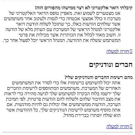
קיבלתי דואר אלקטרוני לא רצוי ממישהו מהפורום הזה!
אנו מצטערים לשמוע זאת. מאפיין טופס הדואר האלקטרוני של
מערכת זו כולל אמצעי אבטחה כדי לנסות ולעקוב אחר משתמשים
אשר שולחים הודעות כאלו, כך שתוכל לשלוח הודעת דואר
אלקטרוני למנהל הראשי של המערכת עם העתק מלא של הודעה
זו. חשוב מאוד לכלול את הכותרות אשר מכילות את פרטי
המשתמש ששלח את ההודעה. המנהל הראשי יוכל לפעול אחר כך.
חזרה למעלה
חברים ונודניקים
מהם רשימת החברים והנודניקים שלי?
אתה יכול להשתמש ברשימות אלו כדי לסדר את המשתמשים
האחרים של המערכת. משתמשים המתווספים לרשימת החברים
שלך ירשמו בלוח הבקרה למשתמש שלך לגישה מהירה כדי לראות
את מצב החיבור שלהם ולשלוח להם הודעות פרטיות. לפי תמיכת
הערכה, הודעות ממשתמשים אלו יכולות גם להיות מודגשות. אם
אתה מוסיף משתמש לרשימת הנודניקים שלך, כל ההודעות אשר
הוא שולח יוסתרו כברירת מחדל.
חזרה למעלה