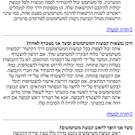
המערכת. כל משתמש יכול להשתייך לכמה קבוצות ולכל קבוצה
יכולות להיקבע ההרשאות שלה. הן מספקות דרך קלה למנהלים
ראשיים לשנות הרשאות להרבה משתמשים בפעם אחת, כמו שינוי
הרשאות מנהל וקביעת גישות למשתמשים לפורומים פרטיים.
חזרה למעלה
היכן נמצאות קבוצות המשתמשים וכיצד אני מצטרף לאחת?
אתה יכול לצפות בכל קבוצות המשתמשים דרך הקישור “קבוצות
משתמשים” בלוח הבקרה למשתמש שלך. אם תרצה להצטרף
לאחת, המשך על־ידי לחיצה על הכפתור המתאים. לא כל הקבוצות
בעלות גישה פתוחה. כמה יכולות לדרוש אישור להצטרפות, כמה
יכולות להיות סגורות וכמה יכולות אף להסתיר את חברי הקבוצה.
אם הקבוצה פתוחה, אתה יכול להצטרף אליה על־ידי לחיצה על
הכפתור המתאים. אם קבוצה דורשת אישור להצטרפות תוכל
לבקש להצטרף על־ידי לחיצה על הכפתור המתאים. ראש קבוצת
המשתמשים צריך לאשר את בקשתך ויכול לשאול אותך מדוע
אתה רוצה להצטרף לקבוצה. אנא אל תטריד ראש קבוצה אם הוא
דחה את בקשתך. יכולות להיות לו הסיבות שלו.
חזרה למעלה
כיצד אני הופך לראש קבוצת משתמשים?
ראש קבוצת משתמשים נקבע בדרך כלל בעת יצירת הקבוצה