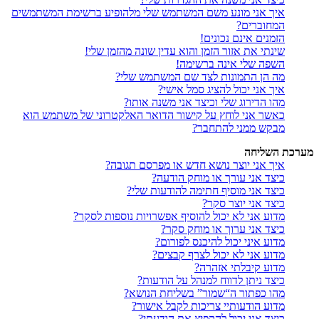
איך אני מונע משם המשתמש שלי מלהופיע ברשימת המשתמשים
המחוברים?
הזמנים אינם נכונים!
שינתי את אזור הזמן והוא עדין שונה מהזמן שלי!
השפה שלי אינה ברשימה!
מה הן התמונות לצד שם המשתמש שלי?
איך אני יכול להציג סמל אישי?
מהו הדירוג שלי וכיצד אני משנה אותו?
כאשר אני לוחץ על קישור הדואר האלקטרוני של משתמש הוא
מבקש ממני להתחבר?
מערכת השליחה
איך אני יוצר נושא חדש או מפרסם תגובה?
כיצד אני עורך או מוחק הודעה?
כיצד אני מוסיף חתימה להודעות שלי?
כיצד אני יוצר סקר?
מדוע אני לא יכול להוסיף אפשרויות נוספות לסקר?
כיצד אני ערוך או מוחק סקר?
מדוע איני יכול להיכנס לפורום?
מדוע אני לא יכול לצרף קבצים?
מדוע קיבלתי אזהרה?
כיצד ניתן לדווח למנהל על הודעות?
מהו כפתור ה“שמור” בשליחת הנושא?
מדוע הודעותיי צריכות לקבל אישור?
כיצד אני יכול להקפיץ את הודעתי?