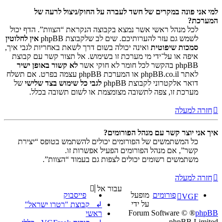
למי אני פונה במקרים של חשד לעברה על החוק/ניצול לרעה של
המערכת?
לכל מנהל ראשי אשר נמצא בקבוצה הנקראת “הצוות”. הדף יכול
לשמש גם עזר להערותיכם. שים לב שלקבוצת phpBB
אין לחלוטין
סמכות שיפוטית
ואינה יכולה בשום דרך לשאת באחריות לגבי איך,
איפה או על־ידי מי מערכת זו בשימוש. אל תצור קשר עם קבוצת
phpBB בהקשר לכל חומר לא חוקי אשר
לא קשור באופן ישיר
לאתר phpBB.co.il או המערכת phpBB עצמה בפרט. אם תשלח
דואר אלקטרוני לקבוצת phpBB
לגבי כל שימוש בצד שלישי
של
מערכת זו, צפה לתשובה מצומצמת או לשום תשובה בכלל.
חזרה למעלה
איך אני יוצר קשר עם מנהל הפורומים?
כל המשתמשים של הפורומים יכולים להשתמש בטופס “יצירת
קשר”, אם מנהל הפורומים הפעיל אפשרות זו.
משתמשים רשומים יכולים לצפות גם בעמוד “הצוות”.
חזרה למעלה
עבור אל
פורומים
מופעל
פייסבוק
VGF
על ידי
↲ קבוצת "רטרו ישראל"
® Forum Software ©
phpBB
ראשי
phpBB Limited