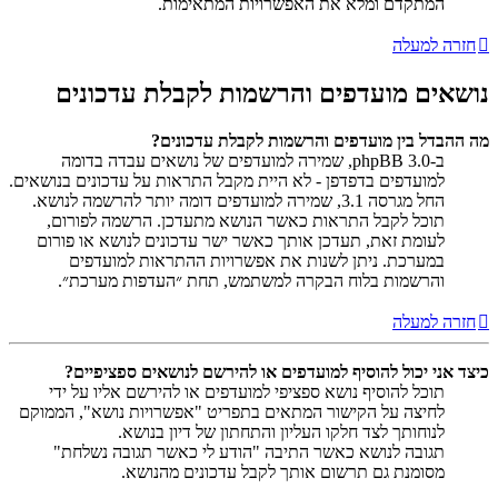
המתקדם ומלא את האפשרויות המתאימות.
חזרה למעלה
נושאים מועדפים והרשמות לקבלת עדכונים
מה ההבדל בין מועדפים והרשמות לקבלת עדכונים?
ב-phpBB 3.0, שמירה למועדפים של נושאים עבדה בדומה
למועדפים בדפדפן - לא היית מקבל התראות על עדכונים בנושאים.
החל מגרסה 3.1, שמירה למועדפים דומה יותר להרשמה לנושא.
תוכל לקבל התראות כאשר הנושא מתעדכן. הרשמה לפורום,
לעומת זאת, תעדכן אותך כאשר ישר עדכונים לנושא או פורום
במערכת. ניתן לשנות את אפשרויות ההתראות למועדפים
והרשמות בלוח הבקרה למשתמש, תחת ״העדפות מערכת״.
חזרה למעלה
כיצד אני יכול להוסיף למועדפים או להירשם לנושאים ספציפיים?
תוכל להוסיף נושא ספציפי למועדפים או להירשם אליו על ידי
לחיצה על הקישור המתאים בתפריט "אפשרויות נושא", הממוקם
לנוחותך לצד חלקו העליון והתחתון של דיון בנושא.
תגובה לנושא כאשר התיבה "הודע לי כאשר תגובה נשלחת"
מסומנת גם תרשום אותך לקבל עדכונים מהנושא.