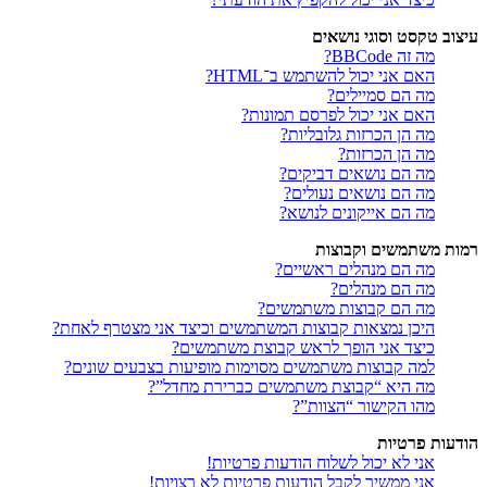
עיצוב טקסט וסוגי נושאים
מה זה BBCode?
האם אני יכול להשתמש ב־HTML?
מה הם סמיילים?
האם אני יכול לפרסם תמונות?
מה הן הכרזות גלובליות?
מה הן הכרזות?
מה הם נושאים דביקים?
מה הם נושאים נעולים?
מה הם אייקונים לנושא?
רמות משתמשים וקבוצות
מה הם מנהלים ראשיים?
מה הם מנהלים?
מה הם קבוצות משתמשים?
היכן נמצאות קבוצות המשתמשים וכיצד אני מצטרף לאחת?
כיצד אני הופך לראש קבוצת משתמשים?
למה קבוצות משתמשים מסוימות מופיעות בצבעים שונים?
מה היא “קבוצת משתמשים כברירת מחדל”?
מהו הקישור “הצוות”?
הודעות פרטיות
אני לא יכול לשלוח הודעות פרטיות!
אני ממשיך לקבל הודעות פרטיות לא רצויות!