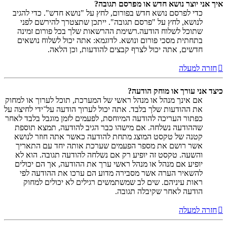
איך אני יוצר נושא חדש או מפרסם תגובה?
כדי לפרסם נושא חדש בפורום, לחץ על "נושא חדש". כדי להגיב
לנושא, לחץ על "פרסם תגובה". ייתכן שתצטרך להירשם לפני
שתוכל לשלוח הודעה.רשימת ההרשאות שלך בכל פורום זמינה
בתחתית מסכי פורום ונושא. לדוגמא: אתה יכול לשלוח נושאים
חדשים, אתה יכול לצרף קבצים להודעות, וכן הלאה.
חזרה למעלה
כיצד אני עורך או מוחק הודעה?
אם אינך מנהל או מנהל ראשי של המערכת, תוכל לערוך או למחוק
את ההודעות שלך בלבד. אתה יכול לערוך הודעה על־ידי לחיצה על
כפתור העריכה להודעה המיוחסת, לפעמים לזמן מוגבל בלבד לאחר
שההודעה נשלחה. אם מישהו כבר הגיב להודעה, תמצא תוספת
קטנה של טקסט המוצג מתחת להודעה כאשר אתה חוזר לנושא
אשר רושם את מספר הפעמים שערכת אותה יחד עם התאריך
והשעה. טקסט זה יופיע רק אם נשלחה להודעה תגובה. הוא לא
יופיע אם מנהל או מנהל ראשי ערך את ההודעה, אך הם יכולים
להשאיר הערה אשר מסבירה מדוע הם ערכו את ההודעה לפי
ראות עיניהם. שים לב שמשתמשים רגילים לא יכולים למחוק
הודעה לאחר שקיבלה תגובה.
חזרה למעלה