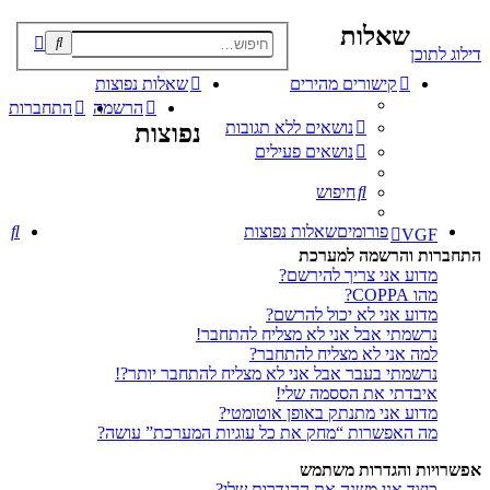
שאלות
פוש
דילוג לתוכן
קדם
קישורים מהירים
שאלות נפוצות
הרשמה
התחברות
נושאים ללא תגובות
נפוצות
נושאים פעילים
חיפוש
חי
פורומים
שאלות נפוצות
VGF
התחברות והרשמה למערכת
מדוע אני צריך להירשם?
מהו COPPA?
מדוע אני לא יכול להרשם?
נרשמתי אבל אני לא מצליח להתחבר!
למה אני לא מצליח להתחבר?
נרשמתי בעבר אבל אני לא מצליח להתחבר יותר?!
איבדתי את הססמה שלי!
מדוע אני מתנתק באופן אוטומטי?
מה האפשרות “מחק את כל עוגיות המערכת” עושה?
אפשרויות והגדרות משתמש
כיצד אני משנה את ההגדרות שלי?