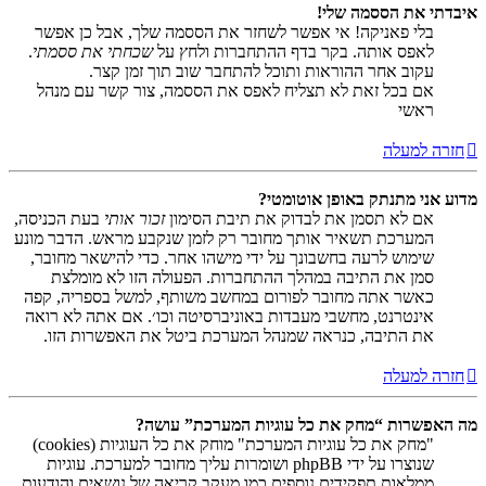
איבדתי את הססמה שלי!
בלי פאניקה! אי אפשר לשחזר את הססמה שלך, אבל כן אפשר
לאפס אותה. בקר בדף ההתחברות ולחץ על
שכחתי את ססמתי
.
עקוב אחר ההוראות ותוכל להתחבר שוב תוך זמן קצר.
אם בכל זאת לא תצליח לאפס את הססמה, צור קשר עם מנהל
ראשי
חזרה למעלה
מדוע אני מתנתק באופן אוטומטי?
אם לא תסמן את לבדוק את תיבת הסימון
זכור אותי
בעת הכניסה,
המערכת תשאיר אותך מחובר רק לזמן שנקבע מראש. הדבר מונע
שימוש לרעה בחשבונך על ידי מישהו אחר. כדי להישאר מחובר,
סמן את התיבה במהלך ההתחברות. הפעולה הזו לא מומלצת
כאשר אתה מחובר לפורום במחשב משותף, למשל בספריה, קפה
אינטרנט, מחשבי מעבדות באוניברסיטה וכו׳. אם אתה לא רואה
את התיבה, כנראה שמנהל המערכת ביטל את האפשרות הזו.
חזרה למעלה
מה האפשרות “מחק את כל עוגיות המערכת” עושה?
"מחק את כל עוגיות המערכת" מוחק את כל העוגיות (cookies)
שנוצרו על ידי phpBB ושומרות עליך מחובר למערכת. עוגיות
ממלאות תפקידים נוספים כמו מעקב קריאה של נושאים והודעות