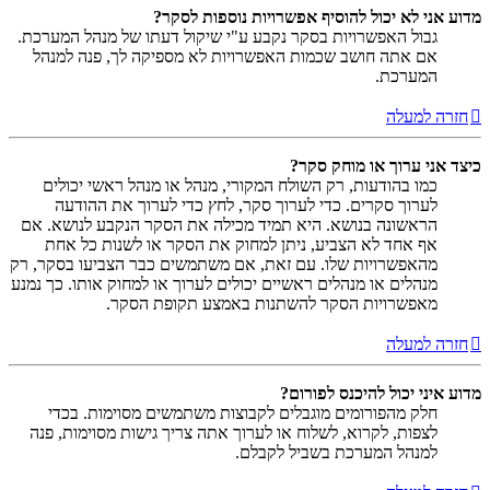
מדוע אני לא יכול להוסיף אפשרויות נוספות לסקר?
גבול האפשרויות בסקר נקבע ע"י שיקול דעתו של מנהל המערכת.
אם אתה חושב שכמות האפשרויות לא מספיקה לך, פנה למנהל
המערכת.
חזרה למעלה
כיצד אני ערוך או מוחק סקר?
כמו בהודעות, רק השולח המקורי, מנהל או מנהל ראשי יכולים
לערוך סקרים. כדי לערוך סקר, לחץ כדי לערוך את ההודעה
הראשונה בנושא. היא תמיד מכילה את הסקר הנקבע לנושא. אם
אף אחד לא הצביע, ניתן למחוק את הסקר או לשנות כל אחת
מהאפשרויות שלו. עם זאת, אם משתמשים כבר הצביעו בסקר, רק
מנהלים או מנהלים ראשיים יכולים לערוך או למחוק אותו. כך נמנע
מאפשרויות הסקר להשתנות באמצע תקופת הסקר.
חזרה למעלה
מדוע איני יכול להיכנס לפורום?
חלק מהפורומים מוגבלים לקבוצות משתמשים מסוימות. בכדי
לצפות, לקרוא, לשלוח או לערוך אתה צריך גישות מסוימות, פנה
למנהל המערכת בשביל לקבלם.