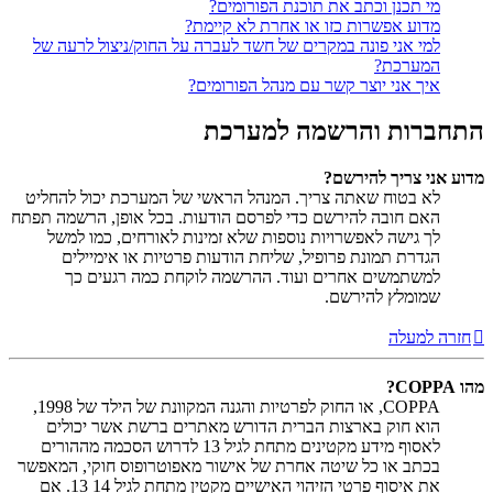
מי תכנן וכתב את תוכנת הפורומים?
מדוע אפשרות כזו או אחרת לא קיימת?
למי אני פונה במקרים של חשד לעברה על החוק/ניצול לרעה של
המערכת?
איך אני יוצר קשר עם מנהל הפורומים?
התחברות והרשמה למערכת
מדוע אני צריך להירשם?
לא בטוח שאתה צריך. המנהל הראשי של המערכת יכול להחליט
האם חובה להירשם כדי לפרסם הודעות. בכל אופן, הרשמה תפתח
לך גישה לאפשרויות נוספות שלא זמינות לאורחים, כמו למשל
הגדרת תמונת פרופיל, שליחת הודעות פרטיות או אימיילים
למשתמשים אחרים ועוד. ההרשמה לוקחת כמה רגעים כך
שמומלץ להירשם.
חזרה למעלה
מהו COPPA?
COPPA, או החוק לפרטיות והגנה המקוונת של הילד של 1998,
הוא חוק בארצות הברית הדורש מאתרים ברשת אשר יכולים
לאסוף מידע מקטינים מתחת לגיל 13 לדרוש הסכמה מההורים
בכתב או כל שיטה אחרת של אישור מאפוטרופוס חוקי, המאפשר
את איסוף פרטי הזיהוי האישיים מקטין מתחת לגיל 14 13. אם