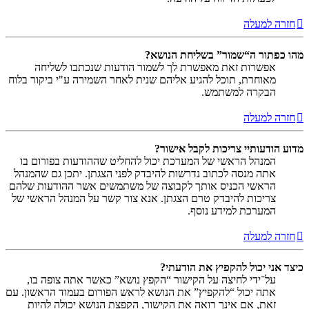
חזרה למעלה
מהו כפתור ה“שמור” בשליחת הנושא?
אפשרות זאת מאפשרת לך לשמור הודעות שנכתבו לשליחה
מאוחרת, תוכל להגיע אליהם שנית לאחר השמירה ע"י ביקור בלוח
הבקרה למשתמש.
חזרה למעלה
מדוע הודעותיי צריכות לקבל אישור?
המנהל הראשי של המערכת יכול להחליט שההודעות בפורום בו
אתה מנסה לכתוב נדרשות להיבדק לפני הצגתן. יתכן גם שהמנהל
הראשי הכניס אותך לקבוצה של משתמשים אשר ההודעות שלהם
צריכות להיבדק טרם הצגתן. אנא צור קשר על המנהל הראשי של
המערכת למידע נוסף.
חזרה למעלה
כיצד אני יכול להקפיץ את הודעתי?
על־ידי לחיצה על הקישור “הקפץ נושא” כאשר אתה צופה בו,
אתה יכול “להקפיץ” את הנושא לראש הפורום בעמוד הראשון. עם
זאת, אם אינך רואה את הקישור, הקפצת הנושא יכולה להיות