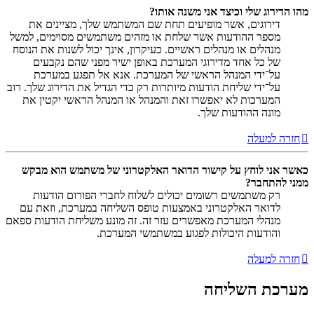
מהו הדירוג שלי וכיצד אני משנה אותו?
דירוגים, אשר מופיעים תחת שם המשתמש שלך, מציינים את
מספר ההודעות אשר שלחת או מזהים משתמשים מסוימים, למשל
מנהלים או מנהלים ראשיים. כעיקרון, אינך יכול לשנות את הנוסח
של כל אחד מדירוגי המערכת באופן ישיר מפני שהם נקבעים
על־ידי המנהל הראשי של המערכת. אנא אל תפגע במערכת
על־ידי שליחת הודעות מיותרות רק כדי הגדיל את הדירוג שלך. רוב
המערכות לא יאפשרו זאת והמנהל או המנהל הראשי יקטין את
מונה ההודעות שלך.
חזרה למעלה
כאשר אני לוחץ על קישור הדואר האלקטרוני של משתמש הוא מבקש
ממני להתחבר?
רק משתמשים רשומים יכולים לשלוח לחברי הפורום הודעות
לדואר האלקטרוני באמצעות טופס השליחה במערכת, וזאת עם
מנהלי המערכת מאפשרים עזר זה. זה מונע משליחת הודעות ספאם
והודעות היכולות לפגוע במשתמשי המערכת.
חזרה למעלה
מערכת השליחה