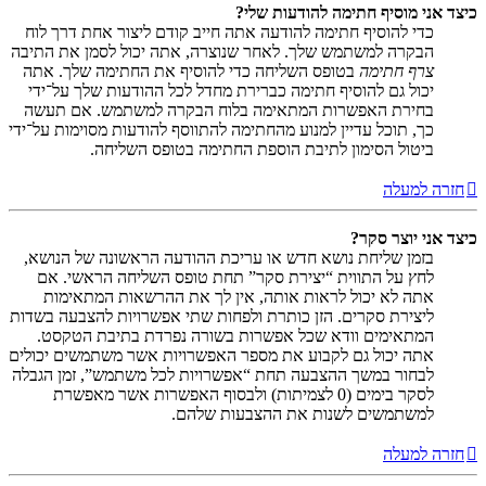
כיצד אני מוסיף חתימה להודעות שלי?
כדי להוסיף חתימה להודעה אתה חייב קודם ליצור אחת דרך לוח
הבקרה למשתמש שלך. לאחר שנוצרה, אתה יכול לסמן את התיבה
צרף חתימה
בטופס השליחה כדי להוסיף את החתימה שלך. אתה
יכול גם להוסיף חתימה כברירת מחדל לכל ההודעות שלך על־ידי
בחירת האפשרות המתאימה בלוח הבקרה למשתמש. אם תעשה
כך, תוכל עדיין למנוע מהחתימה להתווסף להודעות מסוימות על־ידי
ביטול הסימון לתיבת הוספת החתימה בטופס השליחה.
חזרה למעלה
כיצד אני יוצר סקר?
בזמן שליחת נושא חדש או עריכת ההודעה הראשונה של הנושא,
לחץ על התווית “יצירת סקר” תחת טופס השליחה הראשי. אם
אתה לא יכול לראות אותה, אין לך את ההרשאות המתאימות
ליצירת סקרים. הזן כותרת ולפחות שתי אפשרויות להצבעה בשדות
המתאימים וודא שכל אפשרות בשורה נפרדת בתיבת הטקסט.
אתה יכול גם לקבוע את מספר האפשרויות אשר משתמשים יכולים
לבחור במשך ההצבעה תחת “אפשרויות לכל משתמש”, זמן הגבלה
לסקר בימים (0 לצמיתות) ולבסוף האפשרות אשר מאפשרת
למשתמשים לשנות את ההצבעות שלהם.
חזרה למעלה