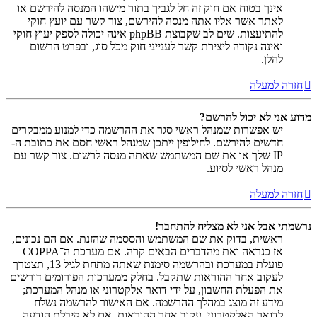
אינך בטוח אם חוק זה חל לגביך בתור מישהו המנסה להירשם או
לאתר אשר אליו אתה מנסה להירשם, צור קשר עם יועץ חוקי
להתיעצות. שים לב שקבוצת phpBB אינה יכולה לספק יעוץ חוקי
ואינה נקודה ליצירת קשר לענייני חוק מכל סוג, ובפרט הרשום
להלן.
חזרה למעלה
מדוע אני לא יכול להרשם?
יש אפשרות שמנהל ראשי סגר את ההרשמה כדי למנוע ממבקרים
חדשים להירשם. לחילופין ייתכן שמנהל ראשי חסם את כתובת ה-
IP שלך או את שם המשתמש שאתה מנסה לרשום. צור קשר עם
מנהל ראשי לסיוע.
חזרה למעלה
נרשמתי אבל אני לא מצליח להתחבר!
ראשית, בדוק את שם המשתמש והססמה שהזנת. אם הם נכונים,
אז כנראה ואת מהדברים הבאים קרה. אם מערכת ה־COPPA
פועלת במערכת ובהרשמה סימנת שאתה מתחת לגיל 13, תצטרך
לעקוב אחר ההוראות שתקבל. בחלק ממערכות הפורומים דורשים
את הפעלת החשבון, על ידי דואר אלקטרוני או מנהל המערכת;
מידע זה מוצג במהלך ההרשמה. אם האישור להרשמה נשלח
לדואר האלקטרוני, עקוב אחר ההוראות. אם לא קיבלת הודעה