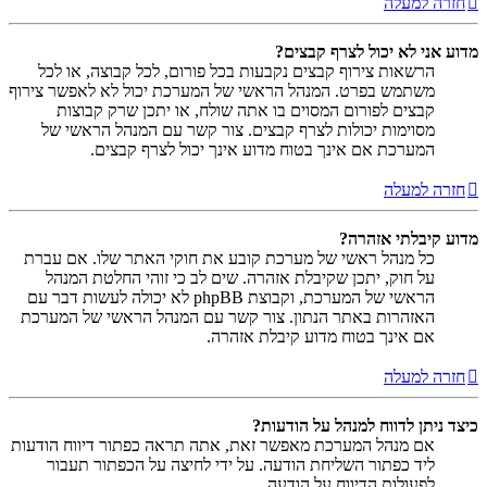
חזרה למעלה
מדוע אני לא יכול לצרף קבצים?
הרשאות צירוף קבצים נקבעות בכל פורום, לכל קבוצה, או לכל
משתמש בפרט. המנהל הראשי של המערכת יכול לא לאפשר צירוף
קבצים לפורום המסוים בו אתה שולח, או יתכן שרק קבוצות
מסוימות יכולות לצרף קבצים. צור קשר עם המנהל הראשי של
המערכת אם אינך בטוח מדוע אינך יכול לצרף קבצים.
חזרה למעלה
מדוע קיבלתי אזהרה?
כל מנהל ראשי של מערכת קובע את חוקי האתר שלו. אם עברת
על חוק, יתכן שקיבלת אזהרה. שים לב כי זוהי החלטת המנהל
הראשי של המערכת, וקבוצת phpBB לא יכולה לעשות דבר עם
האזהרות באתר הנתון. צור קשר עם המנהל הראשי של המערכת
אם אינך בטוח מדוע קיבלת אזהרה.
חזרה למעלה
כיצד ניתן לדווח למנהל על הודעות?
אם מנהל המערכת מאפשר זאת, אתה תראה כפתור דיווח הודעות
ליד כפתור השליחת הודעה. על ידי לחיצה על הכפתור תעבור
לפעולות הדיווח על הודעה.