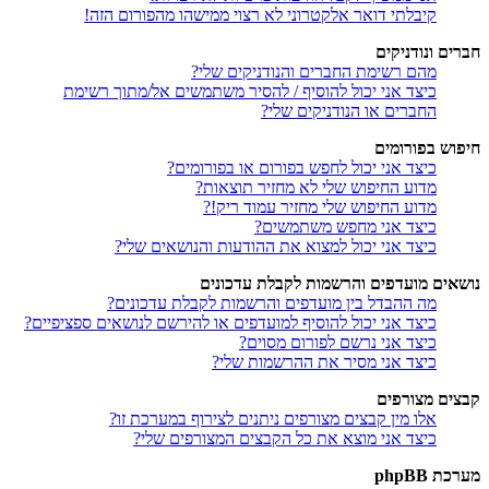
קיבלתי דואר אלקטרוני לא רצוי ממישהו מהפורום הזה!
חברים ונודניקים
מהם רשימת החברים והנודניקים שלי?
כיצד אני יכול להוסיף / להסיר משתמשים אל/מתוך רשימת
החברים או הנודניקים שלי?
חיפוש בפורומים
כיצד אני יכול לחפש בפורום או בפורומים?
מדוע החיפוש שלי לא מחזיר תוצאות?
מדוע החיפוש שלי מחזיר עמוד ריק!?
כיצד אני מחפש משתמשים?
כיצד אני יכול למצוא את ההודעות והנושאים שלי?
נושאים מועדפים והרשמות לקבלת עדכונים
מה ההבדל בין מועדפים והרשמות לקבלת עדכונים?
כיצד אני יכול להוסיף למועדפים או להירשם לנושאים ספציפיים?
כיצד אני נרשם לפורום מסוים?
כיצד אני מסיר את ההרשמות שלי?
קבצים מצורפים
אלו מין קבצים מצורפים ניתנים לצירוף במערכת זו?
כיצד אני מוצא את כל הקבצים המצורפים שלי?
מערכת phpBB