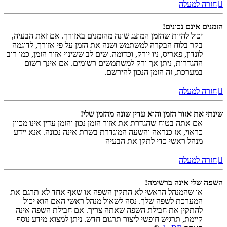
חזרה למעלה
הזמנים אינם נכונים!
יכול להיות שהזמן המוצג שונה מהזמנים באזורך. אם זאת הבעיה,
בקר בלוח הבקרה למשתמש ושנה את הזמן על פי אזורך, לדוגמה
לונדון, פאריס, ניו יורק, וכדומה. שים לב ששינוי אזור הזמן, כמו רוב
ההגדרות, ניתן אך ורק למשתמשים רשומים. אם אינך רשום
במערכת, זה הזמן הנכון להירשם.
חזרה למעלה
שינתי את אזור הזמן והוא עדין שונה מהזמן שלי!
אם אתה בטוח שהגדרת את אזור הזמן נכון והזמן עדין אינו מכוון
כראוי, אז כנראה והשעה המוגדרת בשרת אינה נכונה. אנא יידע
מנהל ראשי כדי לתקן את הבעיה
חזרה למעלה
השפה שלי אינה ברשימה!
או שהמנהל הראשי לא התקין השפה או שאף אחד לא תרגם את
המערכת לשפה שלך. נסה לשאול מנהל ראשי האם הוא יכול
להתקין את חבילת השפה שאתה צריך. אם חבילת השפה אינה
קיימת, תרגיש חופשי ליצור תרגום חדש. ניתן למצוא מידע נוסף