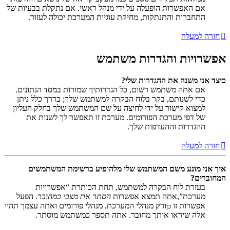
אם האפשרות הופעלה על ידי מנהל ראשי. אם נתקלת בבעיות של
התחברות והתנתקות, מחיקת עוגיות המערכת יכולה לעזור.
חזרה למעלה
אפשרויות והגדרות משתמש
כיצד אני משנה את ההגדרות שלי?
אם אתה משתמש רשום, כל הגדרותיך שמורות במסד הנתונים.
כדי לשנותם, בקר בלוח הבקרה למשתמש שלך; בדרך כלל ניתן
למצוא קישור על ידי לחיצה על שם המשתמש שלך בחלק העליון
של דפי מערכת הפורומים. מערכת זו תאפשר לך לשנות את
ההגדרות וההעדפות שלך.
חזרה למעלה
איך אני מונע משם המשתמש שלי מלהופיע ברשימת המשתמשים
המחוברים?
בעזרת לוח הבקרה למשתמש, תחת הכותרת “אפשרויות
מערכת”,אתה תמצא אפשרות
הסתר את מצבי כמחובר
. הפעל
אפשרות זו
ורק מנהלי המערכת, מנהלי פורומים ואתה עצמך תהיו
כן
אלה שיראו אותך מחובר. אתה תספר כמשתמש מוסתר.