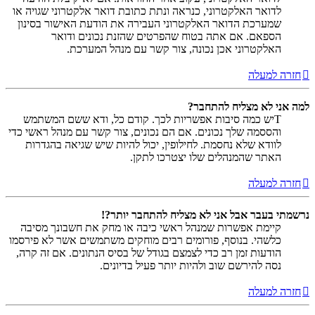
לדואר האלקטרוני, כנראה ונתת כתובת דואר אלקטרוני שגויה או
שמערכת הדואר האלקטרוני העבירה את הודעת האישור בסינון
הספאם. אם אתה בטוח שהפרטים שהזנת נכונים ודואר
האלקטרוני אכן נכונה, צור קשר עם מנהל המערכת.
חזרה למעלה
למה אני לא מצליח להתחבר?
Tיש כמה סיבות אפשריות לכך. קודם כל, ודא ששם המשתמש
והססמה שלך נכונים. אם הם נכונים, צור קשר עם מנהל ראשי כדי
לוודא שלא נחסמת. לחילופין, יכול להיות שיש שגיאה בהגדרות
האתר שהמנהלים שלו יצטרכו לתקן.
חזרה למעלה
נרשמתי בעבר אבל אני לא מצליח להתחבר יותר?!
קיימת אפשרות שמנהל ראשי כיבה או מחק את חשבונך מסיבה
כלשהי. בנוסף, פורומים רבים מוחקים משתמשים אשר לא פירסמו
הודעות זמן רב כדי לצמצם בגודל של בסיס הנתונים. אם זה קרה,
נסה להירשם שוב ולהיות יותר פעיל בדיונים.
חזרה למעלה