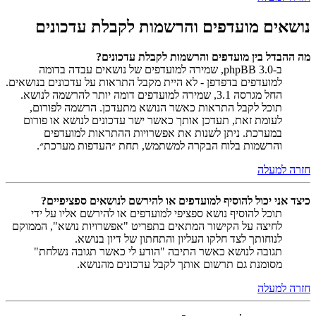
נושאים מועדפים והרשמות לקבלת עדכונים
מה ההבדל בין מועדפים והרשמות לקבלת עדכונים?
ב-phpBB 3.0, שמירה למועדפים של נושאים עבדה בדומה
למועדפים בדפדפן - לא היית מקבל התראות על עדכונים בנושאים.
החל מגרסה 3.1, שמירה למועדפים דומה יותר להרשמה לנושא.
תוכל לקבל התראות כאשר הנושא מתעדכן. הרשמה לפורום,
לעומת זאת, תעדכן אותך כאשר ישר עדכונים לנושא או פורום
במערכת. ניתן לשנות את אפשרויות ההתראות למועדפים
והרשמות בלוח הבקרה למשתמש, תחת ״העדפות מערכת״.
חזרה למעלה
כיצד אני יכול להוסיף למועדפים או להירשם לנושאים ספציפיים?
תוכל להוסיף נושא ספציפי למועדפים או להירשם אליו על ידי
לחיצה על הקישור המתאים בתפריט "אפשרויות נושא", הממוקם
לנוחותך לצד חלקו העליון והתחתון של דיון בנושא.
תגובה לנושא כאשר התיבה "הודע לי כאשר תגובה נשלחת"
מסומנת גם תרשום אותך לקבל עדכונים מהנושא.
חזרה למעלה