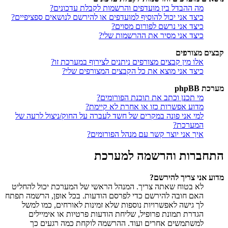
מה ההבדל בין מועדפים והרשמות לקבלת עדכונים?
כיצד אני יכול להוסיף למועדפים או להירשם לנושאים ספציפיים?
כיצד אני נרשם לפורום מסוים?
כיצד אני מסיר את ההרשמות שלי?
קבצים מצורפים
אלו מין קבצים מצורפים ניתנים לצירוף במערכת זו?
כיצד אני מוצא את כל הקבצים המצורפים שלי?
מערכת phpBB
מי תכנן וכתב את תוכנת הפורומים?
מדוע אפשרות כזו או אחרת לא קיימת?
למי אני פונה במקרים של חשד לעברה על החוק/ניצול לרעה של
המערכת?
איך אני יוצר קשר עם מנהל הפורומים?
התחברות והרשמה למערכת
מדוע אני צריך להירשם?
לא בטוח שאתה צריך. המנהל הראשי של המערכת יכול להחליט
האם חובה להירשם כדי לפרסם הודעות. בכל אופן, הרשמה תפתח
לך גישה לאפשרויות נוספות שלא זמינות לאורחים, כמו למשל
הגדרת תמונת פרופיל, שליחת הודעות פרטיות או אימיילים
למשתמשים אחרים ועוד. ההרשמה לוקחת כמה רגעים כך