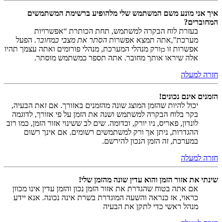
איך אני מונע משם המשתמש שלי מלהופיע ברשימת המשתמשים
המחוברים?
בעזרת לוח הבקרה למשתמש, תחת הכותרת “אפשרויות
מערכת”,אתה תמצא אפשרות
הסתר את מצבי כמחובר
. הפעל
אפשרות זו
ורק מנהלי המערכת, מנהלי פורומים ואתה עצמך תהיו
כן
אלה שיראו אותך מחובר. אתה תספר כמשתמש מוסתר.
חזרה למעלה
הזמנים אינם נכונים!
יכול להיות שהזמן המוצג שונה מהזמנים באזורך. אם זאת הבעיה,
בקר בלוח הבקרה למשתמש ושנה את הזמן על פי אזורך, לדוגמה
לונדון, פאריס, ניו יורק, וכדומה. שים לב ששינוי אזור הזמן, כמו רוב
ההגדרות, ניתן אך ורק למשתמשים רשומים. אם אינך רשום
במערכת, זה הזמן הנכון להירשם.
חזרה למעלה
שינתי את אזור הזמן והוא עדין שונה מהזמן שלי!
אם אתה בטוח שהגדרת את אזור הזמן נכון והזמן עדין אינו מכוון
כראוי, אז כנראה והשעה המוגדרת בשרת אינה נכונה. אנא יידע
מנהל ראשי כדי לתקן את הבעיה