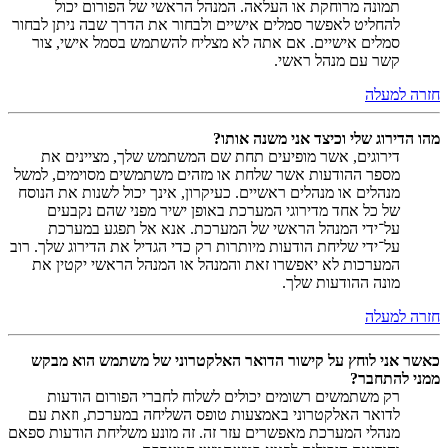
תמונה מרוחקת או העלאה. המנהל הראשי של הפורום יכול
להחליט לאפשר סמלים אישיים ולבחור את הדרך שבה ניתן לבחור
סמלים אישיים. אם אתה לא מצליח להשתמש בסמל אישי, צור
קשר עם מנהל ראשי.
חזרה למעלה
מהו הדירוג שלי וכיצד אני משנה אותו?
דירוגים, אשר מופיעים תחת שם המשתמש שלך, מציינים את
מספר ההודעות אשר שלחת או מזהים משתמשים מסוימים, למשל
מנהלים או מנהלים ראשיים. כעיקרון, אינך יכול לשנות את הנוסח
של כל אחד מדירוגי המערכת באופן ישיר מפני שהם נקבעים
על־ידי המנהל הראשי של המערכת. אנא אל תפגע במערכת
על־ידי שליחת הודעות מיותרות רק כדי הגדיל את הדירוג שלך. רוב
המערכות לא יאפשרו זאת והמנהל או המנהל הראשי יקטין את
מונה ההודעות שלך.
חזרה למעלה
כאשר אני לוחץ על קישור הדואר האלקטרוני של משתמש הוא מבקש
ממני להתחבר?
רק משתמשים רשומים יכולים לשלוח לחברי הפורום הודעות
לדואר האלקטרוני באמצעות טופס השליחה במערכת, וזאת עם
מנהלי המערכת מאפשרים עזר זה. זה מונע משליחת הודעות ספאם