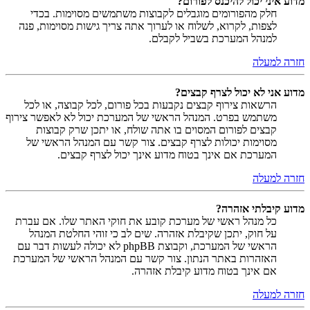
מדוע איני יכול להיכנס לפורום?
חלק מהפורומים מוגבלים לקבוצות משתמשים מסוימות. בכדי
לצפות, לקרוא, לשלוח או לערוך אתה צריך גישות מסוימות, פנה
למנהל המערכת בשביל לקבלם.
חזרה למעלה
מדוע אני לא יכול לצרף קבצים?
הרשאות צירוף קבצים נקבעות בכל פורום, לכל קבוצה, או לכל
משתמש בפרט. המנהל הראשי של המערכת יכול לא לאפשר צירוף
קבצים לפורום המסוים בו אתה שולח, או יתכן שרק קבוצות
מסוימות יכולות לצרף קבצים. צור קשר עם המנהל הראשי של
המערכת אם אינך בטוח מדוע אינך יכול לצרף קבצים.
חזרה למעלה
מדוע קיבלתי אזהרה?
כל מנהל ראשי של מערכת קובע את חוקי האתר שלו. אם עברת
על חוק, יתכן שקיבלת אזהרה. שים לב כי זוהי החלטת המנהל
הראשי של המערכת, וקבוצת phpBB לא יכולה לעשות דבר עם
האזהרות באתר הנתון. צור קשר עם המנהל הראשי של המערכת
אם אינך בטוח מדוע קיבלת אזהרה.
חזרה למעלה