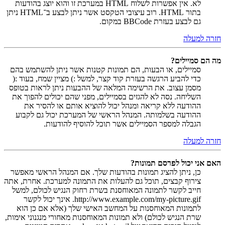
לא. אין אפשרות לשלוח HTML במערכת זו והוא יוצג בהודעות
בתור HTML. רוב עיצובי הטקסט אשר ניתן לבצע ב־HTML ניתן
גם לבצע בעזרת BBCode במקום.
חזרה למעלה
מה הם סמיילים?
סמיילים, או הבעות, הם תמונות קטנות אשר ניתן להשתמש בהם
כדי להביע הרגשה בעזרת קוד קצר, למשל :) מציין שמח, בעוד :(
מסמן עצוב. את הרשימה המלאה של ההבעות ניתן לראות בטופס
השליחה. נסה לא להגזים בסמיילים, מפני שהם יכולים להפוך את
ההודעה ללא קריאה ומנהל יכול להוציא אותם או להסיר את
ההודעה בשלמותה. המנהל הראשי של המערכת יכול גם לקבוע
הגבלה למספר הסמיילים אשר תוכל להוסיף להודעות.
חזרה למעלה
האם אני יכול לפרסם תמונות?
כן, ניתן להציג תמונות בהודעות שלך. אם המנהל הראשי מאפשר
צירוף קבצים, תוכל גם להעלות את התמונה למערכת. אחרת, אתה
חייב לקשר לתמונה המאוחסנת בשרת רחוק הנגיש לכולם, למשל
http://www.example.com/my-picture.gif. אינך יכול לקשר
לתמונות המאוחסנות על המחשב האישי שלך (אלא אם כן הוא
שרת הנגיש לכולם) ולא תמונות המאוחסנות מאחורי מנגנוני אימות,