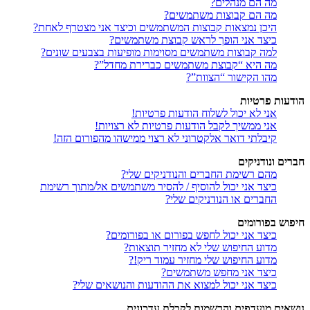
מה הם מנהלים?
מה הם קבוצות משתמשים?
היכן נמצאות קבוצות המשתמשים וכיצד אני מצטרף לאחת?
כיצד אני הופך לראש קבוצת משתמשים?
למה קבוצות משתמשים מסוימות מופיעות בצבעים שונים?
מה היא “קבוצת משתמשים כברירת מחדל”?
מהו הקישור “הצוות”?
הודעות פרטיות
אני לא יכול לשלוח הודעות פרטיות!
אני ממשיך לקבל הודעות פרטיות לא רצויות!
קיבלתי דואר אלקטרוני לא רצוי ממישהו מהפורום הזה!
חברים ונודניקים
מהם רשימת החברים והנודניקים שלי?
כיצד אני יכול להוסיף / להסיר משתמשים אל/מתוך רשימת
החברים או הנודניקים שלי?
חיפוש בפורומים
כיצד אני יכול לחפש בפורום או בפורומים?
מדוע החיפוש שלי לא מחזיר תוצאות?
מדוע החיפוש שלי מחזיר עמוד ריק!?
כיצד אני מחפש משתמשים?
כיצד אני יכול למצוא את ההודעות והנושאים שלי?
נושאים מועדפים והרשמות לקבלת עדכונים