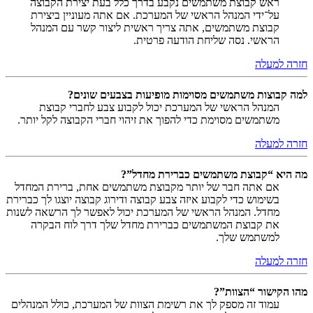
ראש קבוצת משתמשים נקבע בדרך כלל בעת יצירת הקבוצה
על־ידי המנהל הראשי של המערכת. אם אתה מעוניין ביצירת
קבוצת משתמשים, אתה צריך ראשית ליצור קשר עם המנהל
הראשי. נסה שליחת הודעה פרטית.
חזרה למעלה
למה קבוצות משתמשים מסוימות מופיעות בצבעים שונים?
המנהל הראשי של המערכת יכול לקבוע צבע לחברי קבוצת
משתמשים מסוימת כדי להפוך את זיהוי חברי הקבוצה לקל יותר.
חזרה למעלה
מה היא “קבוצת משתמשים כברירת מחדל”?
אם אתה חבר של יותר מקבוצת משתמשים אחת, ברירת המחדל
בשימוש כדי לקבוע איזה צבע קבוצה ודירוג קבוצה יוצגו לך כברירת
מחדל. המנהל הראשי של המערכת יכול לאפשר לך הרשאה לשנות
את קבוצת המשתמשים כברירת מחדל שלך דרך לוח הבקרה
למשתמש שלך.
חזרה למעלה
מהו הקישור “הצוות”?
עמוד זה מספק לך את רשימת הצוות של המערכת, כולל המנהלים