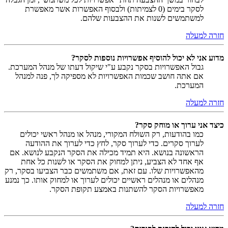
לסקר בימים (0 לצמיתות) ולבסוף האפשרות אשר מאפשרת
למשתמשים לשנות את ההצבעות שלהם.
חזרה למעלה
מדוע אני לא יכול להוסיף אפשרויות נוספות לסקר?
גבול האפשרויות בסקר נקבע ע"י שיקול דעתו של מנהל המערכת.
אם אתה חושב שכמות האפשרויות לא מספיקה לך, פנה למנהל
המערכת.
חזרה למעלה
כיצד אני ערוך או מוחק סקר?
כמו בהודעות, רק השולח המקורי, מנהל או מנהל ראשי יכולים
לערוך סקרים. כדי לערוך סקר, לחץ כדי לערוך את ההודעה
הראשונה בנושא. היא תמיד מכילה את הסקר הנקבע לנושא. אם
אף אחד לא הצביע, ניתן למחוק את הסקר או לשנות כל אחת
מהאפשרויות שלו. עם זאת, אם משתמשים כבר הצביעו בסקר, רק
מנהלים או מנהלים ראשיים יכולים לערוך או למחוק אותו. כך נמנע
מאפשרויות הסקר להשתנות באמצע תקופת הסקר.
חזרה למעלה