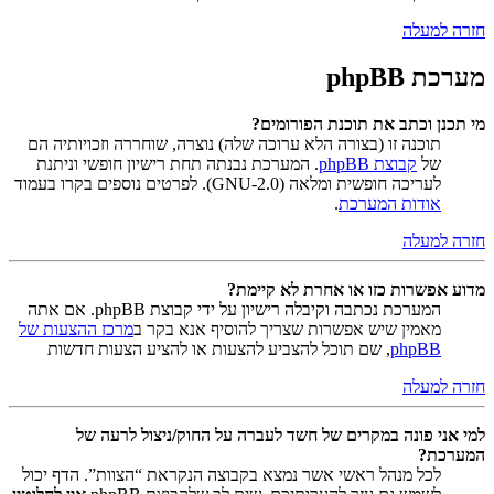
חזרה למעלה
מערכת phpBB
מי תכנן וכתב את תוכנת הפורומים?
תוכנה זו (בצורה הלא ערוכה שלה) נוצרה, שוחררה וזכויותיה הם
של
קבוצת phpBB
. המערכת נבנתה תחת רישיון חופשי וניתנת
לעריכה חופשית ומלאה (GNU-2.0). לפרטים נוספים בקרו בעמוד
אודות המערכת
.
חזרה למעלה
מדוע אפשרות כזו או אחרת לא קיימת?
המערכת נכתבה וקיבלה רישיון על ידי קבוצת phpBB. אם אתה
מאמין שיש אפשרות שצריך להוסיף אנא בקר ב
מרכז ההצעות של
phpBB
, שם תוכל להצביע להצעות או להציע הצעות חדשות
חזרה למעלה
למי אני פונה במקרים של חשד לעברה על החוק/ניצול לרעה של
המערכת?
לכל מנהל ראשי אשר נמצא בקבוצה הנקראת “הצוות”. הדף יכול