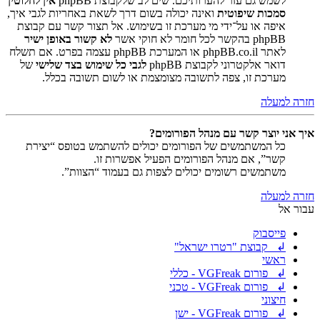
לשמש גם עזר להערותיכם. שים לב שלקבוצת phpBB
אין לחלוטין
סמכות שיפוטית
ואינה יכולה בשום דרך לשאת באחריות לגבי איך,
איפה או על־ידי מי מערכת זו בשימוש. אל תצור קשר עם קבוצת
phpBB בהקשר לכל חומר לא חוקי אשר
לא קשור באופן ישיר
לאתר phpBB.co.il או המערכת phpBB עצמה בפרט. אם תשלח
דואר אלקטרוני לקבוצת phpBB
לגבי כל שימוש בצד שלישי
של
מערכת זו, צפה לתשובה מצומצמת או לשום תשובה בכלל.
חזרה למעלה
איך אני יוצר קשר עם מנהל הפורומים?
כל המשתמשים של הפורומים יכולים להשתמש בטופס “יצירת
קשר”, אם מנהל הפורומים הפעיל אפשרות זו.
משתמשים רשומים יכולים לצפות גם בעמוד “הצוות”.
חזרה למעלה
עבור אל
פייסבוק
↲ קבוצת "רטרו ישראל"
ראשי
↲ פורום VGFreak - כללי
↲ פורום VGFreak - טכני
חיצוני
↲ פורום VGFreak - ישן