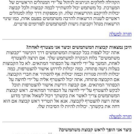
הקהילה לחלקים הניתנים לניהול על־ידי המנהלים הראשיים של
המערכת. כל משתמש יכול להשתייך לכמה קבוצות ולכל קבוצה
יכולות להיקבע ההרשאות שלה. הן מספקות דרך קלה למנהלים
ראשיים לשנות הרשאות להרבה משתמשים בפעם אחת, כמו שינוי
הרשאות מנהל וקביעת גישות למשתמשים לפורומים פרטיים.
חזרה למעלה
היכן נמצאות קבוצות המשתמשים וכיצד אני מצטרף לאחת?
אתה יכול לצפות בכל קבוצות המשתמשים דרך הקישור “קבוצות
משתמשים” בלוח הבקרה למשתמש שלך. אם תרצה להצטרף
לאחת, המשך על־ידי לחיצה על הכפתור המתאים. לא כל הקבוצות
בעלות גישה פתוחה. כמה יכולות לדרוש אישור להצטרפות, כמה
יכולות להיות סגורות וכמה יכולות אף להסתיר את חברי הקבוצה.
אם הקבוצה פתוחה, אתה יכול להצטרף אליה על־ידי לחיצה על
הכפתור המתאים. אם קבוצה דורשת אישור להצטרפות תוכל
לבקש להצטרף על־ידי לחיצה על הכפתור המתאים. ראש קבוצת
המשתמשים צריך לאשר את בקשתך ויכול לשאול אותך מדוע
אתה רוצה להצטרף לקבוצה. אנא אל תטריד ראש קבוצה אם הוא
דחה את בקשתך. יכולות להיות לו הסיבות שלו.
חזרה למעלה
כיצד אני הופך לראש קבוצת משתמשים?