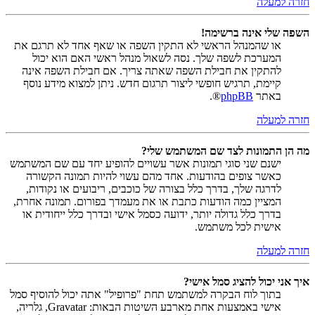
חזרה למעלה
השפה שלי אינה ברשימה!
או שהמנהל הראשי לא התקין השפה או שאף אחד לא תרגם את
המערכת לשפה שלך. נסה לשאול מנהל ראשי האם הוא יכול
להתקין את חבילת השפה שאתה צריך. אם חבילת השפה אינה
קיימת, תרגיש חופשי ליצור תרגום חדש. ניתן למצוא מידע נוסף
באתר
phpBB
®.
חזרה למעלה
מה הן התמונות לצד שם המשתמש שלי?
ישנם שני סוגי תמונות אשר עשויים להופיע יחד עם שם המשתמש
כאשר צופים בהודעות. אחד מהם עשוי להיות תמונה הקשורה
לדרגה שלך, בדרך כלל בצורה של כוכבים, ריבועים או נקודות,
המציין כמה הודעות כתבת או את מעמדך בפורום. תמונה אחרת,
בדרך כלל גדולה יותר, ידועה כסמל אישי ובדרך כלל ייחודית או
אישית לכל משתמש.
חזרה למעלה
איך אני יכול להציג סמל אישי?
בתוך לוח הבקרה למשתמש תחת "פרופיל" אתה יכול להוסיף סמל
אישי באמצעות אחת מארבע השיטות הבאות: Gravatar, גלריה,