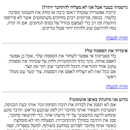
נרשמתי בעבר אבל אני לא מצליח להתחבר יותר?!
קיימת אפשרות שמנהל ראשי כיבה או מחק את חשבונך מסיבה
כלשהי. בנוסף, פורומים רבים מוחקים משתמשים אשר לא פירסמו
הודעות זמן רב כדי לצמצם בגודל של בסיס הנתונים. אם זה קרה,
נסה להירשם שוב ולהיות יותר פעיל בדיונים.
חזרה למעלה
איבדתי את הססמה שלי!
בלי פאניקה! אי אפשר לשחזר את הססמה שלך, אבל כן אפשר
לאפס אותה. בקר בדף ההתחברות ולחץ על
שכחתי את ססמתי
.
עקוב אחר ההוראות ותוכל להתחבר שוב תוך זמן קצר.
אם בכל זאת לא תצליח לאפס את הססמה, צור קשר עם מנהל
ראשי
חזרה למעלה
מדוע אני מתנתק באופן אוטומטי?
אם לא תסמן את לבדוק את תיבת הסימון
זכור אותי
בעת הכניסה,
המערכת תשאיר אותך מחובר רק לזמן שנקבע מראש. הדבר מונע
שימוש לרעה בחשבונך על ידי מישהו אחר. כדי להישאר מחובר,
סמן את התיבה במהלך ההתחברות. הפעולה הזו לא מומלצת
כאשר אתה מחובר לפורום במחשב משותף, למשל בספריה, קפה