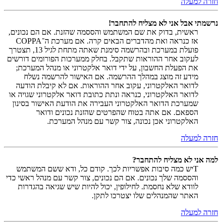
חזרה למעלה
נרשמתי אבל אני לא מצליח להתחבר!
ראשית, בדוק את שם המשתמש והססמה שהזנת. אם הם נכונים,
אז כנראה ואת מהדברים הבאים קרה. אם מערכת ה־COPPA
פועלת במערכת ובהרשמה סימנת שאתה מתחת לגיל 13, תצטרך
לעקוב אחר ההוראות שתקבל. בחלק ממערכות הפורומים דורשים
את הפעלת החשבון, על ידי דואר אלקטרוני או מנהל המערכת;
מידע זה מוצג במהלך ההרשמה. אם האישור להרשמה נשלח
לדואר האלקטרוני, עקוב אחר ההוראות. אם לא קיבלת הודעה
לדואר האלקטרוני, כנראה ונתת כתובת דואר אלקטרוני שגויה או
שמערכת הדואר האלקטרוני העבירה את הודעת האישור בסינון
הספאם. אם אתה בטוח שהפרטים שהזנת נכונים ודואר
האלקטרוני אכן נכונה, צור קשר עם מנהל המערכת.
חזרה למעלה
למה אני לא מצליח להתחבר?
Tיש כמה סיבות אפשריות לכך. קודם כל, ודא ששם המשתמש
והססמה שלך נכונים. אם הם נכונים, צור קשר עם מנהל ראשי כדי
לוודא שלא נחסמת. לחילופין, יכול להיות שיש שגיאה בהגדרות
האתר שהמנהלים שלו יצטרכו לתקן.
חזרה למעלה