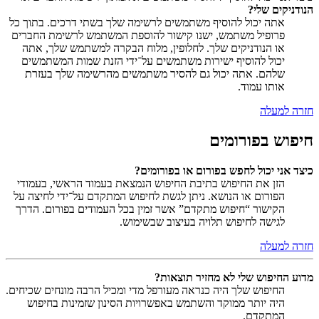
הנודניקים שלי?
אתה יכול להוסיף משתמשים לרשימה שלך בשתי דרכים. בתוך כל
פרופיל משתמש, ישנו קישור להוספת המשתמש לרשימת החברים
או הנודניקים שלך. לחלופין, מלוח הבקרה למשתמש שלך, אתה
יכול להוסיף ישירות משתמשים על־ידי הזנת שמות המשתמשים
שלהם. אתה יכול גם להסיר משתמשים מהרשימה שלך בעזרת
אותו עמוד.
חזרה למעלה
חיפוש בפורומים
כיצד אני יכול לחפש בפורום או בפורומים?
הזן את החיפוש בתיבת החיפוש הנמצאת בעמוד הראשי, בעמודי
הפורום או הנושא. ניתן לגשת לחיפוש המתקדם על־ידי לחיצה על
הקישור “חיפוש מתקדם” אשר זמין בכל העמודים בפורום. הדרך
לגישה לחיפוש תלויה בעיצוב שבשימוש.
חזרה למעלה
מדוע החיפוש שלי לא מחזיר תוצאות?
החיפוש שלך היה כנראה מעורפל מדי ומכיל הרבה מונחים שכיחים.
היה יותר ממוקד והשתמש באפשרויות הסינון שזמינות בחיפוש
המתקדם.