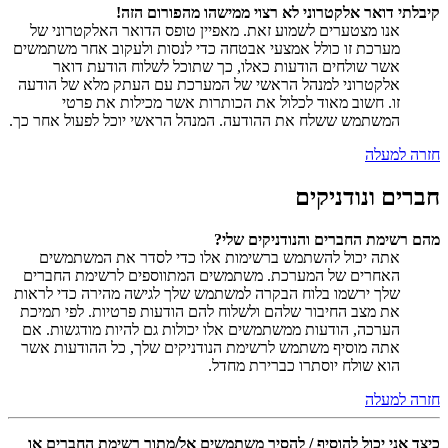
קיבלתי דואר אלקטרוני לא רצוי ממישהו מהפורום הזה!
אנו מצטערים לשמוע זאת. מאפיין טופס הדואר האלקטרוני של
מערכת זו כולל אמצעי אבטחה כדי לנסות ולעקוב אחר משתמשים
אשר שולחים הודעות כאלו, כך שתוכל לשלוח הודעת דואר
אלקטרוני למנהל הראשי של המערכת עם העתק מלא של הודעה
זו. חשוב מאוד לכלול את הכותרות אשר מכילות את פרטי
המשתמש ששלח את ההודעה. המנהל הראשי יוכל לפעול אחר כך.
חזרה למעלה
חברים ונודניקים
מהם רשימת החברים והנודניקים שלי?
אתה יכול להשתמש ברשימות אלו כדי לסדר את המשתמשים
האחרים של המערכת. משתמשים המתווספים לרשימת החברים
שלך ירשמו בלוח הבקרה למשתמש שלך לגישה מהירה כדי לראות
את מצב החיבור שלהם ולשלוח להם הודעות פרטיות. לפי תמיכת
הערכה, הודעות ממשתמשים אלו יכולות גם להיות מודגשות. אם
אתה מוסיף משתמש לרשימת הנודניקים שלך, כל ההודעות אשר
הוא שולח יוסתרו כברירת מחדל.
חזרה למעלה
כיצד אני יכול להוסיף / להסיר משתמשים אל/מתוך רשימת החברים או