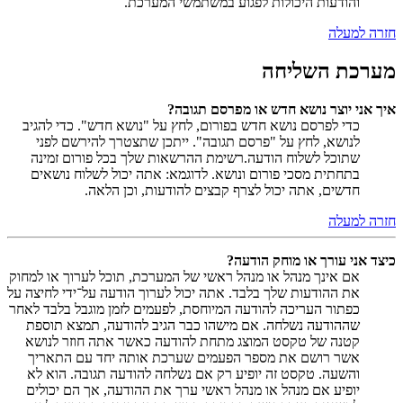
והודעות היכולות לפגוע במשתמשי המערכת.
חזרה למעלה
מערכת השליחה
איך אני יוצר נושא חדש או מפרסם תגובה?
כדי לפרסם נושא חדש בפורום, לחץ על "נושא חדש". כדי להגיב
לנושא, לחץ על "פרסם תגובה". ייתכן שתצטרך להירשם לפני
שתוכל לשלוח הודעה.רשימת ההרשאות שלך בכל פורום זמינה
בתחתית מסכי פורום ונושא. לדוגמא: אתה יכול לשלוח נושאים
חדשים, אתה יכול לצרף קבצים להודעות, וכן הלאה.
חזרה למעלה
כיצד אני עורך או מוחק הודעה?
אם אינך מנהל או מנהל ראשי של המערכת, תוכל לערוך או למחוק
את ההודעות שלך בלבד. אתה יכול לערוך הודעה על־ידי לחיצה על
כפתור העריכה להודעה המיוחסת, לפעמים לזמן מוגבל בלבד לאחר
שההודעה נשלחה. אם מישהו כבר הגיב להודעה, תמצא תוספת
קטנה של טקסט המוצג מתחת להודעה כאשר אתה חוזר לנושא
אשר רושם את מספר הפעמים שערכת אותה יחד עם התאריך
והשעה. טקסט זה יופיע רק אם נשלחה להודעה תגובה. הוא לא
יופיע אם מנהל או מנהל ראשי ערך את ההודעה, אך הם יכולים