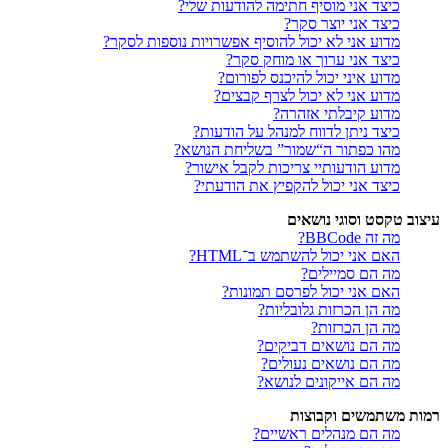
כיצד אני מוסיף חתימה להודעות שלי?
כיצד אני יוצר סקר?
מדוע אני לא יכול להוסיף אפשרויות נוספות לסקר?
כיצד אני ערוך או מוחק סקר?
מדוע איני יכול להיכנס לפורום?
מדוע אני לא יכול לצרף קבצים?
מדוע קיבלתי אזהרה?
כיצד ניתן לדווח למנהל על הודעות?
מהו כפתור ה“שמור” בשליחת הנושא?
מדוע הודעותיי צריכות לקבל אישור?
כיצד אני יכול להקפיץ את הודעתי?
עיצוב טקסט וסוגי נושאים
מה זה BBCode?
האם אני יכול להשתמש ב־HTML?
מה הם סמיילים?
האם אני יכול לפרסם תמונות?
מה הן הכרזות גלובליות?
מה הן הכרזות?
מה הם נושאים דביקים?
מה הם נושאים נעולים?
מה הם אייקונים לנושא?
רמות משתמשים וקבוצות
מה הם מנהלים ראשיים?