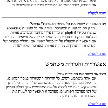
אינטרנט, מחשבי מעבדות באוניברסיטה וכו׳. אם אתה לא רואה
את התיבה, כנראה שמנהל המערכת ביטל את האפשרות הזו.
חזרה למעלה
מה האפשרות “מחק את כל עוגיות המערכת” עושה?
"מחק את כל עוגיות המערכת" מוחק את כל העוגיות (cookies)
שנוצרו על ידי phpBB ושומרות עליך מחובר למערכת. עוגיות
ממלאות תפקידים נוספים כמו מעקב קריאה של נושאים והודעות
אם האפשרות הופעלה על ידי מנהל ראשי. אם נתקלת בבעיות של
התחברות והתנתקות, מחיקת עוגיות המערכת יכולה לעזור.
חזרה למעלה
אפשרויות והגדרות משתמש
כיצד אני משנה את ההגדרות שלי?
אם אתה משתמש רשום, כל הגדרותיך שמורות במסד הנתונים.
כדי לשנותם, בקר בלוח הבקרה למשתמש שלך; בדרך כלל ניתן
למצוא קישור על ידי לחיצה על שם המשתמש שלך בחלק העליון
של דפי מערכת הפורומים. מערכת זו תאפשר לך לשנות את
ההגדרות וההעדפות שלך.
חזרה למעלה