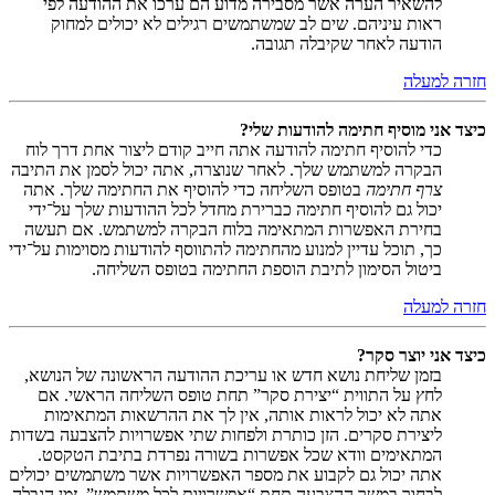
להשאיר הערה אשר מסבירה מדוע הם ערכו את ההודעה לפי
ראות עיניהם. שים לב שמשתמשים רגילים לא יכולים למחוק
הודעה לאחר שקיבלה תגובה.
חזרה למעלה
כיצד אני מוסיף חתימה להודעות שלי?
כדי להוסיף חתימה להודעה אתה חייב קודם ליצור אחת דרך לוח
הבקרה למשתמש שלך. לאחר שנוצרה, אתה יכול לסמן את התיבה
צרף חתימה
בטופס השליחה כדי להוסיף את החתימה שלך. אתה
יכול גם להוסיף חתימה כברירת מחדל לכל ההודעות שלך על־ידי
בחירת האפשרות המתאימה בלוח הבקרה למשתמש. אם תעשה
כך, תוכל עדיין למנוע מהחתימה להתווסף להודעות מסוימות על־ידי
ביטול הסימון לתיבת הוספת החתימה בטופס השליחה.
חזרה למעלה
כיצד אני יוצר סקר?
בזמן שליחת נושא חדש או עריכת ההודעה הראשונה של הנושא,
לחץ על התווית “יצירת סקר” תחת טופס השליחה הראשי. אם
אתה לא יכול לראות אותה, אין לך את ההרשאות המתאימות
ליצירת סקרים. הזן כותרת ולפחות שתי אפשרויות להצבעה בשדות
המתאימים וודא שכל אפשרות בשורה נפרדת בתיבת הטקסט.
אתה יכול גם לקבוע את מספר האפשרויות אשר משתמשים יכולים
לבחור במשך ההצבעה תחת “אפשרויות לכל משתמש”, זמן הגבלה