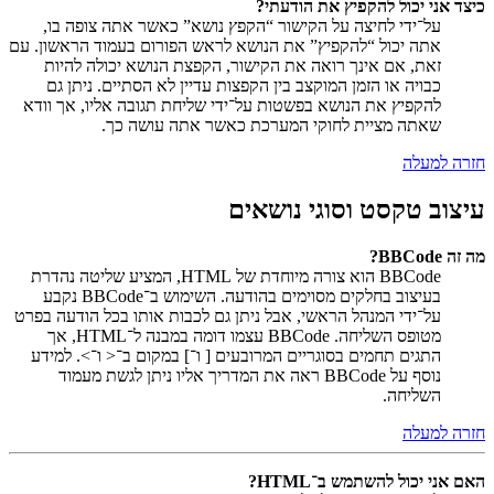
כיצד אני יכול להקפיץ את הודעתי?
על־ידי לחיצה על הקישור “הקפץ נושא” כאשר אתה צופה בו,
אתה יכול “להקפיץ” את הנושא לראש הפורום בעמוד הראשון. עם
זאת, אם אינך רואה את הקישור, הקפצת הנושא יכולה להיות
כבויה או הזמן המוקצב בין הקפצות עדיין לא הסתיים. ניתן גם
להקפיץ את הנושא בפשטות על־ידי שליחת תגובה אליו, אך וודא
שאתה מציית לחוקי המערכת כאשר אתה עושה כך.
חזרה למעלה
עיצוב טקסט וסוגי נושאים
מה זה BBCode?
BBCode הוא צורה מיוחדת של HTML, המציע שליטה נהדרת
בעיצוב בחלקים מסוימים בהודעה. השימוש ב־BBCode נקבע
על־ידי המנהל הראשי, אבל ניתן גם לכבות אותו בכל הודעה בפרט
מטופס השליחה. BBCode עצמו דומה במבנה ל־HTML, אך
התגים תחמים בסוגריים המרובעים [ ו־] במקום ב־< ו־>. למידע
נוסף על BBCode ראה את המדריך אליו ניתן לגשת מעמוד
השליחה.
חזרה למעלה
האם אני יכול להשתמש ב־HTML?