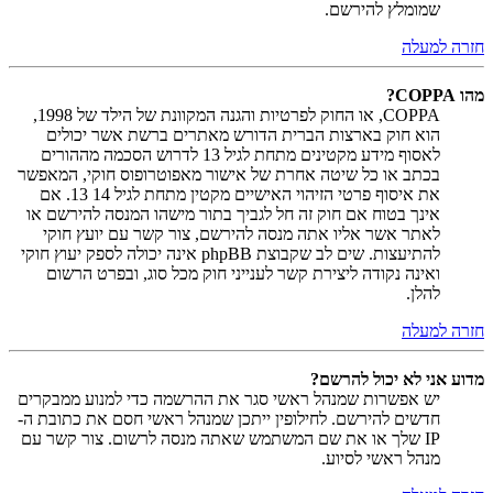
שמומלץ להירשם.
חזרה למעלה
מהו COPPA?
COPPA, או החוק לפרטיות והגנה המקוונת של הילד של 1998,
הוא חוק בארצות הברית הדורש מאתרים ברשת אשר יכולים
לאסוף מידע מקטינים מתחת לגיל 13 לדרוש הסכמה מההורים
בכתב או כל שיטה אחרת של אישור מאפוטרופוס חוקי, המאפשר
את איסוף פרטי הזיהוי האישיים מקטין מתחת לגיל 14 13. אם
אינך בטוח אם חוק זה חל לגביך בתור מישהו המנסה להירשם או
לאתר אשר אליו אתה מנסה להירשם, צור קשר עם יועץ חוקי
להתיעצות. שים לב שקבוצת phpBB אינה יכולה לספק יעוץ חוקי
ואינה נקודה ליצירת קשר לענייני חוק מכל סוג, ובפרט הרשום
להלן.
חזרה למעלה
מדוע אני לא יכול להרשם?
יש אפשרות שמנהל ראשי סגר את ההרשמה כדי למנוע ממבקרים
חדשים להירשם. לחילופין ייתכן שמנהל ראשי חסם את כתובת ה-
IP שלך או את שם המשתמש שאתה מנסה לרשום. צור קשר עם
מנהל ראשי לסיוע.