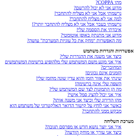
מהו COPPA?
מדוע אני לא יכול להרשם?
נרשמתי אבל אני לא מצליח להתחבר!
למה אני לא מצליח להתחבר?
נרשמתי בעבר אבל אני לא מצליח להתחבר יותר?!
איבדתי את הססמה שלי!
מדוע אני מתנתק באופן אוטומטי?
מה האפשרות “מחק את כל עוגיות המערכת” עושה?
אפשרויות והגדרות משתמש
כיצד אני משנה את ההגדרות שלי?
איך אני מונע משם המשתמש שלי מלהופיע ברשימת המשתמשים
המחוברים?
הזמנים אינם נכונים!
שינתי את אזור הזמן והוא עדין שונה מהזמן שלי!
השפה שלי אינה ברשימה!
מה הן התמונות לצד שם המשתמש שלי?
איך אני יכול להציג סמל אישי?
מהו הדירוג שלי וכיצד אני משנה אותו?
כאשר אני לוחץ על קישור הדואר האלקטרוני של משתמש הוא
מבקש ממני להתחבר?
מערכת השליחה
איך אני יוצר נושא חדש או מפרסם תגובה?
כיצד אני עורך או מוחק הודעה?