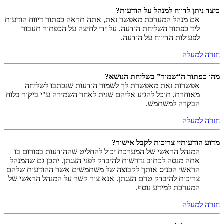
כיצד ניתן לדווח למנהל על הודעות?
אם מנהל המערכת מאפשר זאת, אתה תראה כפתור דיווח הודעות
ליד כפתור השליחת הודעה. על ידי לחיצה על הכפתור תעבור
לפעולות הדיווח על הודעה.
חזרה למעלה
מהו כפתור ה“שמור” בשליחת הנושא?
אפשרות זאת מאפשרת לך לשמור הודעות שנכתבו לשליחה
מאוחרת, תוכל להגיע אליהם שנית לאחר השמירה ע"י ביקור בלוח
הבקרה למשתמש.
חזרה למעלה
מדוע הודעותיי צריכות לקבל אישור?
המנהל הראשי של המערכת יכול להחליט שההודעות בפורום בו
אתה מנסה לכתוב נדרשות להיבדק לפני הצגתן. יתכן גם שהמנהל
הראשי הכניס אותך לקבוצה של משתמשים אשר ההודעות שלהם
צריכות להיבדק טרם הצגתן. אנא צור קשר על המנהל הראשי של
המערכת למידע נוסף.
חזרה למעלה