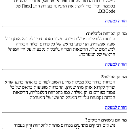
למשל תיבות הדואר של hotmail או yahoo, אתרים המוגנים
בססמה, וכד'. כדי להציג את התמונה בעזרת התג [img] של
BBCode.
חזרה למעלה
מה הן הכרזות גלובליות?
הכרזות גלובליות מכילות מידע חשוב ואתה צריך לקרוא אותן בכל
שעה אפשרית. הן יופיעו בראש של כל פורום ובלוח הבקרה
למשתמש שלך. הרשאות הכרזה גלובלית נקבעות על־ידי המנהל
הראשי של המערכת.
חזרה למעלה
מה הן הכרזות?
הכרזות בדרך כלל מכילות מידע חשוב לפורום בו אתה כרגע קורא
וצריך לקרוא אותן מתי שניתן. ההכרזות מופיעות בראש של כל
עמוד בפורום בו הן נשלחו. כמו בהכרזות הגלובליות, הרשאות
הכרזה נקבעות על־ידי המנהל הראשי של המערכת.
חזרה למעלה
מה הם נושאים דביקים?
נושאים דביקים מופיעים בפורום מתחת להכרזות ורק בעמוד