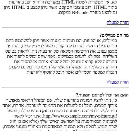
לא. אין אפשרות לשלוח HTML במערכת זו והוא יוצג בהודעות
בתור HTML. רוב עיצובי הטקסט אשר ניתן לבצע ב־HTML ניתן
גם לבצע בעזרת BBCode במקום.
חזרה למעלה
מה הם סמיילים?
סמיילים, או הבעות, הם תמונות קטנות אשר ניתן להשתמש בהם
כדי להביע הרגשה בעזרת קוד קצר, למשל :) מציין שמח, בעוד :(
מסמן עצוב. את הרשימה המלאה של ההבעות ניתן לראות בטופס
השליחה. נסה לא להגזים בסמיילים, מפני שהם יכולים להפוך את
ההודעה ללא קריאה ומנהל יכול להוציא אותם או להסיר את
ההודעה בשלמותה. המנהל הראשי של המערכת יכול גם לקבוע
הגבלה למספר הסמיילים אשר תוכל להוסיף להודעות.
חזרה למעלה
האם אני יכול לפרסם תמונות?
כן, ניתן להציג תמונות בהודעות שלך. אם המנהל הראשי מאפשר
צירוף קבצים, תוכל גם להעלות את התמונה למערכת. אחרת, אתה
חייב לקשר לתמונה המאוחסנת בשרת רחוק הנגיש לכולם, למשל
http://www.example.com/my-picture.gif. אינך יכול לקשר
לתמונות המאוחסנות על המחשב האישי שלך (אלא אם כן הוא
שרת הנגיש לכולם) ולא תמונות המאוחסנות מאחורי מנגנוני אימות,