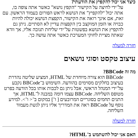
כיצד אני יכול להקפיץ את הודעתי?
על־ידי לחיצה על הקישור “הקפץ נושא” כאשר אתה צופה בו,
אתה יכול “להקפיץ” את הנושא לראש הפורום בעמוד הראשון. עם
זאת, אם אינך רואה את הקישור, הקפצת הנושא יכולה להיות
כבויה או הזמן המוקצב בין הקפצות עדיין לא הסתיים. ניתן גם
להקפיץ את הנושא בפשטות על־ידי שליחת תגובה אליו, אך וודא
שאתה מציית לחוקי המערכת כאשר אתה עושה כך.
חזרה למעלה
עיצוב טקסט וסוגי נושאים
מה זה BBCode?
BBCode הוא צורה מיוחדת של HTML, המציע שליטה נהדרת
בעיצוב בחלקים מסוימים בהודעה. השימוש ב־BBCode נקבע
על־ידי המנהל הראשי, אבל ניתן גם לכבות אותו בכל הודעה בפרט
מטופס השליחה. BBCode עצמו דומה במבנה ל־HTML, אך
התגים תחמים בסוגריים המרובעים [ ו־] במקום ב־< ו־>. למידע
נוסף על BBCode ראה את המדריך אליו ניתן לגשת מעמוד
השליחה.
חזרה למעלה
האם אני יכול להשתמש ב־HTML?