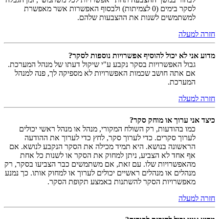
לסקר בימים (0 לצמיתות) ולבסוף האפשרות אשר מאפשרת
למשתמשים לשנות את ההצבעות שלהם.
חזרה למעלה
מדוע אני לא יכול להוסיף אפשרויות נוספות לסקר?
גבול האפשרויות בסקר נקבע ע"י שיקול דעתו של מנהל המערכת.
אם אתה חושב שכמות האפשרויות לא מספיקה לך, פנה למנהל
המערכת.
חזרה למעלה
כיצד אני ערוך או מוחק סקר?
כמו בהודעות, רק השולח המקורי, מנהל או מנהל ראשי יכולים
לערוך סקרים. כדי לערוך סקר, לחץ כדי לערוך את ההודעה
הראשונה בנושא. היא תמיד מכילה את הסקר הנקבע לנושא. אם
אף אחד לא הצביע, ניתן למחוק את הסקר או לשנות כל אחת
מהאפשרויות שלו. עם זאת, אם משתמשים כבר הצביעו בסקר, רק
מנהלים או מנהלים ראשיים יכולים לערוך או למחוק אותו. כך נמנע
מאפשרויות הסקר להשתנות באמצע תקופת הסקר.
חזרה למעלה