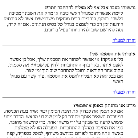
נרשמתי בעבר אבל אני לא מצליח להתחבר יותר?!
קיימת אפשרות שמנהל ראשי כיבה או מחק את חשבונך מסיבה
כלשהי. בנוסף, פורומים רבים מוחקים משתמשים אשר לא פירסמו
הודעות זמן רב כדי לצמצם בגודל של בסיס הנתונים. אם זה קרה,
נסה להירשם שוב ולהיות יותר פעיל בדיונים.
חזרה למעלה
איבדתי את הססמה שלי!
בלי פאניקה! אי אפשר לשחזר את הססמה שלך, אבל כן אפשר
לאפס אותה. בקר בדף ההתחברות ולחץ על
שכחתי את ססמתי
.
עקוב אחר ההוראות ותוכל להתחבר שוב תוך זמן קצר.
אם בכל זאת לא תצליח לאפס את הססמה, צור קשר עם מנהל
ראשי
חזרה למעלה
מדוע אני מתנתק באופן אוטומטי?
אם לא תסמן את לבדוק את תיבת הסימון
זכור אותי
בעת הכניסה,
המערכת תשאיר אותך מחובר רק לזמן שנקבע מראש. הדבר מונע
שימוש לרעה בחשבונך על ידי מישהו אחר. כדי להישאר מחובר,
סמן את התיבה במהלך ההתחברות. הפעולה הזו לא מומלצת
כאשר אתה מחובר לפורום במחשב משותף, למשל בספריה, קפה