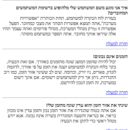
איך אני מונע משם המשתמש שלי מלהופיע ברשימת המשתמשים
המחוברים?
בעזרת לוח הבקרה למשתמש, תחת הכותרת “אפשרויות
מערכת”,אתה תמצא אפשרות
הסתר את מצבי כמחובר
. הפעל
אפשרות זו
ורק מנהלי המערכת, מנהלי פורומים ואתה עצמך תהיו
כן
אלה שיראו אותך מחובר. אתה תספר כמשתמש מוסתר.
חזרה למעלה
הזמנים אינם נכונים!
יכול להיות שהזמן המוצג שונה מהזמנים באזורך. אם זאת הבעיה,
בקר בלוח הבקרה למשתמש ושנה את הזמן על פי אזורך, לדוגמה
לונדון, פאריס, ניו יורק, וכדומה. שים לב ששינוי אזור הזמן, כמו רוב
ההגדרות, ניתן אך ורק למשתמשים רשומים. אם אינך רשום
במערכת, זה הזמן הנכון להירשם.
חזרה למעלה
שינתי את אזור הזמן והוא עדין שונה מהזמן שלי!
אם אתה בטוח שהגדרת את אזור הזמן נכון והזמן עדין אינו מכוון
כראוי, אז כנראה והשעה המוגדרת בשרת אינה נכונה. אנא יידע
מנהל ראשי כדי לתקן את הבעיה