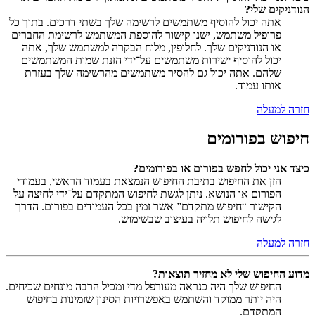
הנודניקים שלי?
אתה יכול להוסיף משתמשים לרשימה שלך בשתי דרכים. בתוך כל
פרופיל משתמש, ישנו קישור להוספת המשתמש לרשימת החברים
או הנודניקים שלך. לחלופין, מלוח הבקרה למשתמש שלך, אתה
יכול להוסיף ישירות משתמשים על־ידי הזנת שמות המשתמשים
שלהם. אתה יכול גם להסיר משתמשים מהרשימה שלך בעזרת
אותו עמוד.
חזרה למעלה
חיפוש בפורומים
כיצד אני יכול לחפש בפורום או בפורומים?
הזן את החיפוש בתיבת החיפוש הנמצאת בעמוד הראשי, בעמודי
הפורום או הנושא. ניתן לגשת לחיפוש המתקדם על־ידי לחיצה על
הקישור “חיפוש מתקדם” אשר זמין בכל העמודים בפורום. הדרך
לגישה לחיפוש תלויה בעיצוב שבשימוש.
חזרה למעלה
מדוע החיפוש שלי לא מחזיר תוצאות?
החיפוש שלך היה כנראה מעורפל מדי ומכיל הרבה מונחים שכיחים.
היה יותר ממוקד והשתמש באפשרויות הסינון שזמינות בחיפוש
המתקדם.