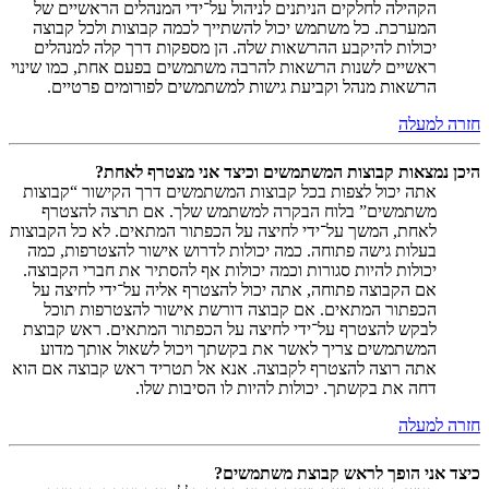
הקהילה לחלקים הניתנים לניהול על־ידי המנהלים הראשיים של
המערכת. כל משתמש יכול להשתייך לכמה קבוצות ולכל קבוצה
יכולות להיקבע ההרשאות שלה. הן מספקות דרך קלה למנהלים
ראשיים לשנות הרשאות להרבה משתמשים בפעם אחת, כמו שינוי
הרשאות מנהל וקביעת גישות למשתמשים לפורומים פרטיים.
חזרה למעלה
היכן נמצאות קבוצות המשתמשים וכיצד אני מצטרף לאחת?
אתה יכול לצפות בכל קבוצות המשתמשים דרך הקישור “קבוצות
משתמשים” בלוח הבקרה למשתמש שלך. אם תרצה להצטרף
לאחת, המשך על־ידי לחיצה על הכפתור המתאים. לא כל הקבוצות
בעלות גישה פתוחה. כמה יכולות לדרוש אישור להצטרפות, כמה
יכולות להיות סגורות וכמה יכולות אף להסתיר את חברי הקבוצה.
אם הקבוצה פתוחה, אתה יכול להצטרף אליה על־ידי לחיצה על
הכפתור המתאים. אם קבוצה דורשת אישור להצטרפות תוכל
לבקש להצטרף על־ידי לחיצה על הכפתור המתאים. ראש קבוצת
המשתמשים צריך לאשר את בקשתך ויכול לשאול אותך מדוע
אתה רוצה להצטרף לקבוצה. אנא אל תטריד ראש קבוצה אם הוא
דחה את בקשתך. יכולות להיות לו הסיבות שלו.
חזרה למעלה
כיצד אני הופך לראש קבוצת משתמשים?