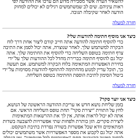
להשאיר הערה אשר מסבירה מדוע הם ערכו את ההודעה לפי
ראות עיניהם. שים לב שמשתמשים רגילים לא יכולים למחוק
הודעה לאחר שקיבלה תגובה.
חזרה למעלה
כיצד אני מוסיף חתימה להודעות שלי?
כדי להוסיף חתימה להודעה אתה חייב קודם ליצור אחת דרך לוח
הבקרה למשתמש שלך. לאחר שנוצרה, אתה יכול לסמן את התיבה
צרף חתימה
בטופס השליחה כדי להוסיף את החתימה שלך. אתה
יכול גם להוסיף חתימה כברירת מחדל לכל ההודעות שלך על־ידי
בחירת האפשרות המתאימה בלוח הבקרה למשתמש. אם תעשה
כך, תוכל עדיין למנוע מהחתימה להתווסף להודעות מסוימות על־ידי
ביטול הסימון לתיבת הוספת החתימה בטופס השליחה.
חזרה למעלה
כיצד אני יוצר סקר?
בזמן שליחת נושא חדש או עריכת ההודעה הראשונה של הנושא,
לחץ על התווית “יצירת סקר” תחת טופס השליחה הראשי. אם
אתה לא יכול לראות אותה, אין לך את ההרשאות המתאימות
ליצירת סקרים. הזן כותרת ולפחות שתי אפשרויות להצבעה בשדות
המתאימים וודא שכל אפשרות בשורה נפרדת בתיבת הטקסט.
אתה יכול גם לקבוע את מספר האפשרויות אשר משתמשים יכולים
לבחור במשך ההצבעה תחת “אפשרויות לכל משתמש”, זמן הגבלה