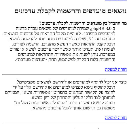
נושאים מועדפים והרשמות לקבלת עדכונים
מה ההבדל בין מועדפים והרשמות לקבלת עדכונים?
ב-phpBB 3.0, שמירה למועדפים של נושאים עבדה בדומה
למועדפים בדפדפן - לא היית מקבל התראות על עדכונים בנושאים.
החל מגרסה 3.1, שמירה למועדפים דומה יותר להרשמה לנושא.
תוכל לקבל התראות כאשר הנושא מתעדכן. הרשמה לפורום,
לעומת זאת, תעדכן אותך כאשר ישר עדכונים לנושא או פורום
במערכת. ניתן לשנות את אפשרויות ההתראות למועדפים
והרשמות בלוח הבקרה למשתמש, תחת ״העדפות מערכת״.
חזרה למעלה
כיצד אני יכול להוסיף למועדפים או להירשם לנושאים ספציפיים?
תוכל להוסיף נושא ספציפי למועדפים או להירשם אליו על ידי
לחיצה על הקישור המתאים בתפריט "אפשרויות נושא", הממוקם
לנוחותך לצד חלקו העליון והתחתון של דיון בנושא.
תגובה לנושא כאשר התיבה "הודע לי כאשר תגובה נשלחת"
מסומנת גם תרשום אותך לקבל עדכונים מהנושא.
חזרה למעלה