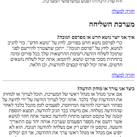
והודעות היכולות לפגוע במשתמשי המערכת.
חזרה למעלה
מערכת השליחה
איך אני יוצר נושא חדש או מפרסם תגובה?
כדי לפרסם נושא חדש בפורום, לחץ על "נושא חדש". כדי להגיב
לנושא, לחץ על "פרסם תגובה". ייתכן שתצטרך להירשם לפני
שתוכל לשלוח הודעה.רשימת ההרשאות שלך בכל פורום זמינה
בתחתית מסכי פורום ונושא. לדוגמא: אתה יכול לשלוח נושאים
חדשים, אתה יכול לצרף קבצים להודעות, וכן הלאה.
חזרה למעלה
כיצד אני עורך או מוחק הודעה?
אם אינך מנהל או מנהל ראשי של המערכת, תוכל לערוך או למחוק
את ההודעות שלך בלבד. אתה יכול לערוך הודעה על־ידי לחיצה על
כפתור העריכה להודעה המיוחסת, לפעמים לזמן מוגבל בלבד לאחר
שההודעה נשלחה. אם מישהו כבר הגיב להודעה, תמצא תוספת
קטנה של טקסט המוצג מתחת להודעה כאשר אתה חוזר לנושא
אשר רושם את מספר הפעמים שערכת אותה יחד עם התאריך
והשעה. טקסט זה יופיע רק אם נשלחה להודעה תגובה. הוא לא
יופיע אם מנהל או מנהל ראשי ערך את ההודעה, אך הם יכולים