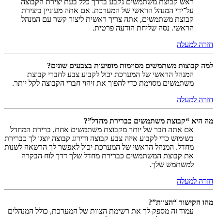
ראש קבוצת משתמשים נקבע בדרך כלל בעת יצירת הקבוצה
על־ידי המנהל הראשי של המערכת. אם אתה מעוניין ביצירת
קבוצת משתמשים, אתה צריך ראשית ליצור קשר עם המנהל
הראשי. נסה שליחת הודעה פרטית.
חזרה למעלה
למה קבוצות משתמשים מסוימות מופיעות בצבעים שונים?
המנהל הראשי של המערכת יכול לקבוע צבע לחברי קבוצת
משתמשים מסוימת כדי להפוך את זיהוי חברי הקבוצה לקל יותר.
חזרה למעלה
מה היא “קבוצת משתמשים כברירת מחדל”?
אם אתה חבר של יותר מקבוצת משתמשים אחת, ברירת המחדל
בשימוש כדי לקבוע איזה צבע קבוצה ודירוג קבוצה יוצגו לך כברירת
מחדל. המנהל הראשי של המערכת יכול לאפשר לך הרשאה לשנות
את קבוצת המשתמשים כברירת מחדל שלך דרך לוח הבקרה
למשתמש שלך.
חזרה למעלה
מהו הקישור “הצוות”?
עמוד זה מספק לך את רשימת הצוות של המערכת, כולל המנהלים