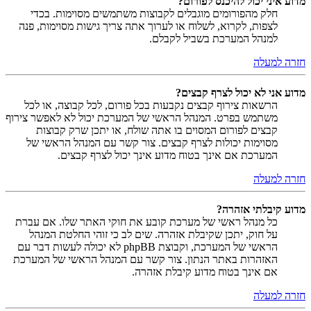
מדוע איני יכול להיכנס לפורום?
חלק מהפורומים מוגבלים לקבוצות משתמשים מסוימות. בכדי
לצפות, לקרוא, לשלוח או לערוך אתה צריך גישות מסוימות, פנה
למנהל המערכת בשביל לקבלם.
חזרה למעלה
מדוע אני לא יכול לצרף קבצים?
הרשאות צירוף קבצים נקבעות בכל פורום, לכל קבוצה, או לכל
משתמש בפרט. המנהל הראשי של המערכת יכול לא לאפשר צירוף
קבצים לפורום המסוים בו אתה שולח, או יתכן שרק קבוצות
מסוימות יכולות לצרף קבצים. צור קשר עם המנהל הראשי של
המערכת אם אינך בטוח מדוע אינך יכול לצרף קבצים.
חזרה למעלה
מדוע קיבלתי אזהרה?
כל מנהל ראשי של מערכת קובע את חוקי האתר שלו. אם עברת
על חוק, יתכן שקיבלת אזהרה. שים לב כי זוהי החלטת המנהל
הראשי של המערכת, וקבוצת phpBB לא יכולה לעשות דבר עם
האזהרות באתר הנתון. צור קשר עם המנהל הראשי של המערכת
אם אינך בטוח מדוע קיבלת אזהרה.
חזרה למעלה