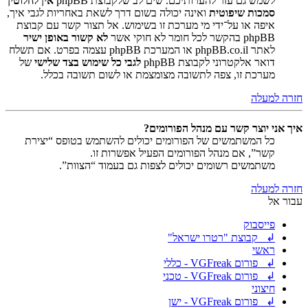
לשמש גם עזר להערותיכם. שים לב שלקבוצת phpBB
אין לחלוטין
סמכות שיפוטית
ואינה יכולה בשום דרך לשאת באחריות לגבי איך,
איפה או על־ידי מי מערכת זו בשימוש. אל תצור קשר עם קבוצת
phpBB בהקשר לכל חומר לא חוקי אשר
לא קשור באופן ישיר
לאתר phpBB.co.il או המערכת phpBB עצמה בפרט. אם תשלח
דואר אלקטרוני לקבוצת phpBB
לגבי כל שימוש בצד שלישי
של
מערכת זו, צפה לתשובה מצומצמת או לשום תשובה בכלל.
חזרה למעלה
איך אני יוצר קשר עם מנהל הפורומים?
כל המשתמשים של הפורומים יכולים להשתמש בטופס “יצירת
קשר”, אם מנהל הפורומים הפעיל אפשרות זו.
משתמשים רשומים יכולים לצפות גם בעמוד “הצוות”.
חזרה למעלה
עבור אל
פייסבוק
↲ קבוצת "רטרו ישראל"
ראשי
↲ פורום VGFreak - כללי
↲ פורום VGFreak - טכני
חיצוני
↲ פורום VGFreak - ישן