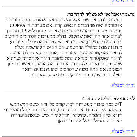
חזרה למעלה
נרשמתי אבל אני לא מצליח להתחבר!
ראשית, בדוק את שם המשתמש והססמה שהזנת. אם הם נכונים,
אז כנראה ואת מהדברים הבאים קרה. אם מערכת ה־COPPA
פועלת במערכת ובהרשמה סימנת שאתה מתחת לגיל 13, תצטרך
לעקוב אחר ההוראות שתקבל. בחלק ממערכות הפורומים דורשים
את הפעלת החשבון, על ידי דואר אלקטרוני או מנהל המערכת;
מידע זה מוצג במהלך ההרשמה. אם האישור להרשמה נשלח
לדואר האלקטרוני, עקוב אחר ההוראות. אם לא קיבלת הודעה
לדואר האלקטרוני, כנראה ונתת כתובת דואר אלקטרוני שגויה או
שמערכת הדואר האלקטרוני העבירה את הודעת האישור בסינון
הספאם. אם אתה בטוח שהפרטים שהזנת נכונים ודואר
האלקטרוני אכן נכונה, צור קשר עם מנהל המערכת.
חזרה למעלה
למה אני לא מצליח להתחבר?
Tיש כמה סיבות אפשריות לכך. קודם כל, ודא ששם המשתמש
והססמה שלך נכונים. אם הם נכונים, צור קשר עם מנהל ראשי כדי
לוודא שלא נחסמת. לחילופין, יכול להיות שיש שגיאה בהגדרות
האתר שהמנהלים שלו יצטרכו לתקן.
חזרה למעלה