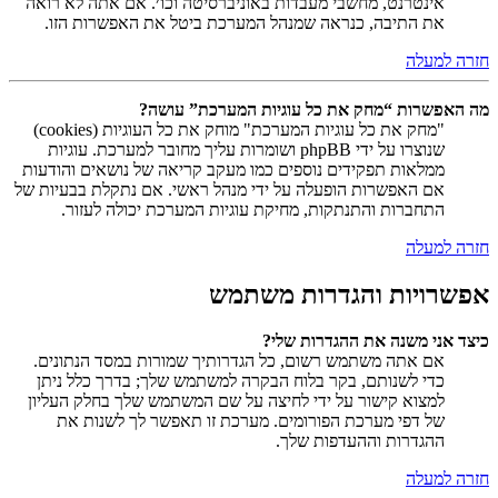
אינטרנט, מחשבי מעבדות באוניברסיטה וכו׳. אם אתה לא רואה
את התיבה, כנראה שמנהל המערכת ביטל את האפשרות הזו.
חזרה למעלה
מה האפשרות “מחק את כל עוגיות המערכת” עושה?
"מחק את כל עוגיות המערכת" מוחק את כל העוגיות (cookies)
שנוצרו על ידי phpBB ושומרות עליך מחובר למערכת. עוגיות
ממלאות תפקידים נוספים כמו מעקב קריאה של נושאים והודעות
אם האפשרות הופעלה על ידי מנהל ראשי. אם נתקלת בבעיות של
התחברות והתנתקות, מחיקת עוגיות המערכת יכולה לעזור.
חזרה למעלה
אפשרויות והגדרות משתמש
כיצד אני משנה את ההגדרות שלי?
אם אתה משתמש רשום, כל הגדרותיך שמורות במסד הנתונים.
כדי לשנותם, בקר בלוח הבקרה למשתמש שלך; בדרך כלל ניתן
למצוא קישור על ידי לחיצה על שם המשתמש שלך בחלק העליון
של דפי מערכת הפורומים. מערכת זו תאפשר לך לשנות את
ההגדרות וההעדפות שלך.
חזרה למעלה