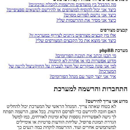
מה ההבדל בין מועדפים והרשמות לקבלת עדכונים?
כיצד אני יכול להוסיף למועדפים או להירשם לנושאים ספציפיים?
כיצד אני נרשם לפורום מסוים?
כיצד אני מסיר את ההרשמות שלי?
קבצים מצורפים
אלו מין קבצים מצורפים ניתנים לצירוף במערכת זו?
כיצד אני מוצא את כל הקבצים המצורפים שלי?
מערכת phpBB
מי תכנן וכתב את תוכנת הפורומים?
מדוע אפשרות כזו או אחרת לא קיימת?
למי אני פונה במקרים של חשד לעברה על החוק/ניצול לרעה של
המערכת?
איך אני יוצר קשר עם מנהל הפורומים?
התחברות והרשמה למערכת
מדוע אני צריך להירשם?
לא בטוח שאתה צריך. המנהל הראשי של המערכת יכול להחליט
האם חובה להירשם כדי לפרסם הודעות. בכל אופן, הרשמה תפתח
לך גישה לאפשרויות נוספות שלא זמינות לאורחים, כמו למשל
הגדרת תמונת פרופיל, שליחת הודעות פרטיות או אימיילים
למשתמשים אחרים ועוד. ההרשמה לוקחת כמה רגעים כך