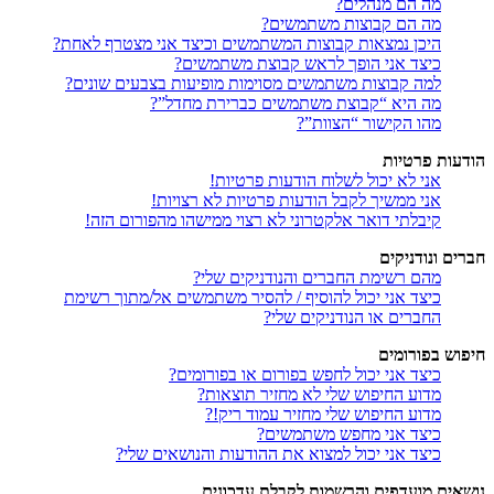
מה הם מנהלים?
מה הם קבוצות משתמשים?
היכן נמצאות קבוצות המשתמשים וכיצד אני מצטרף לאחת?
כיצד אני הופך לראש קבוצת משתמשים?
למה קבוצות משתמשים מסוימות מופיעות בצבעים שונים?
מה היא “קבוצת משתמשים כברירת מחדל”?
מהו הקישור “הצוות”?
הודעות פרטיות
אני לא יכול לשלוח הודעות פרטיות!
אני ממשיך לקבל הודעות פרטיות לא רצויות!
קיבלתי דואר אלקטרוני לא רצוי ממישהו מהפורום הזה!
חברים ונודניקים
מהם רשימת החברים והנודניקים שלי?
כיצד אני יכול להוסיף / להסיר משתמשים אל/מתוך רשימת
החברים או הנודניקים שלי?
חיפוש בפורומים
כיצד אני יכול לחפש בפורום או בפורומים?
מדוע החיפוש שלי לא מחזיר תוצאות?
מדוע החיפוש שלי מחזיר עמוד ריק!?
כיצד אני מחפש משתמשים?
כיצד אני יכול למצוא את ההודעות והנושאים שלי?
נושאים מועדפים והרשמות לקבלת עדכונים