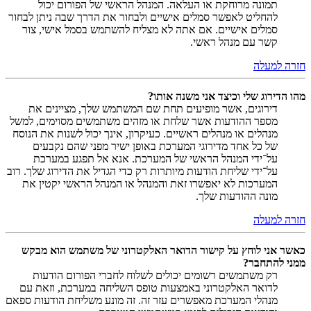
תמונה מרוחקת או העלאה. המנהל הראשי של הפורום יכול
להחליט לאפשר סמלים אישיים ולבחור את הדרך שבה ניתן לבחור
סמלים אישיים. אם אתה לא מצליח להשתמש בסמל אישי, צור
קשר עם מנהל ראשי.
חזרה למעלה
מהו הדירוג שלי וכיצד אני משנה אותו?
דירוגים, אשר מופיעים תחת שם המשתמש שלך, מציינים את
מספר ההודעות אשר שלחת או מזהים משתמשים מסוימים, למשל
מנהלים או מנהלים ראשיים. כעיקרון, אינך יכול לשנות את הנוסח
של כל אחד מדירוגי המערכת באופן ישיר מפני שהם נקבעים
על־ידי המנהל הראשי של המערכת. אנא אל תפגע במערכת
על־ידי שליחת הודעות מיותרות רק כדי הגדיל את הדירוג שלך. רוב
המערכות לא יאפשרו זאת והמנהל או המנהל הראשי יקטין את
מונה ההודעות שלך.
חזרה למעלה
כאשר אני לוחץ על קישור הדואר האלקטרוני של משתמש הוא מבקש
ממני להתחבר?
רק משתמשים רשומים יכולים לשלוח לחברי הפורום הודעות
לדואר האלקטרוני באמצעות טופס השליחה במערכת, וזאת עם
מנהלי המערכת מאפשרים עזר זה. זה מונע משליחת הודעות ספאם