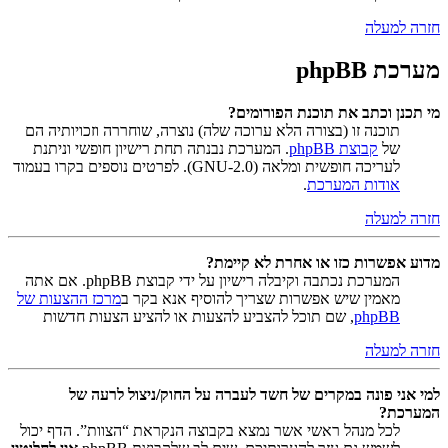
חזרה למעלה
מערכת phpBB
מי תכנן וכתב את תוכנת הפורומים?
תוכנה זו (בצורה הלא ערוכה שלה) נוצרה, שוחררה וזכויותיה הם
של
קבוצת phpBB
. המערכת נבנתה תחת רישיון חופשי וניתנת
לעריכה חופשית ומלאה (GNU-2.0). לפרטים נוספים בקרו בעמוד
אודות המערכת
.
חזרה למעלה
מדוע אפשרות כזו או אחרת לא קיימת?
המערכת נכתבה וקיבלה רישיון על ידי קבוצת phpBB. אם אתה
מאמין שיש אפשרות שצריך להוסיף אנא בקר ב
מרכז ההצעות של
phpBB
, שם תוכל להצביע להצעות או להציע הצעות חדשות
חזרה למעלה
למי אני פונה במקרים של חשד לעברה על החוק/ניצול לרעה של
המערכת?
לכל מנהל ראשי אשר נמצא בקבוצה הנקראת “הצוות”. הדף יכול