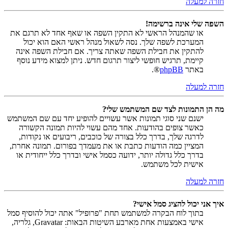
חזרה למעלה
השפה שלי אינה ברשימה!
או שהמנהל הראשי לא התקין השפה או שאף אחד לא תרגם את
המערכת לשפה שלך. נסה לשאול מנהל ראשי האם הוא יכול
להתקין את חבילת השפה שאתה צריך. אם חבילת השפה אינה
קיימת, תרגיש חופשי ליצור תרגום חדש. ניתן למצוא מידע נוסף
באתר
phpBB
®.
חזרה למעלה
מה הן התמונות לצד שם המשתמש שלי?
ישנם שני סוגי תמונות אשר עשויים להופיע יחד עם שם המשתמש
כאשר צופים בהודעות. אחד מהם עשוי להיות תמונה הקשורה
לדרגה שלך, בדרך כלל בצורה של כוכבים, ריבועים או נקודות,
המציין כמה הודעות כתבת או את מעמדך בפורום. תמונה אחרת,
בדרך כלל גדולה יותר, ידועה כסמל אישי ובדרך כלל ייחודית או
אישית לכל משתמש.
חזרה למעלה
איך אני יכול להציג סמל אישי?
בתוך לוח הבקרה למשתמש תחת "פרופיל" אתה יכול להוסיף סמל
אישי באמצעות אחת מארבע השיטות הבאות: Gravatar, גלריה,