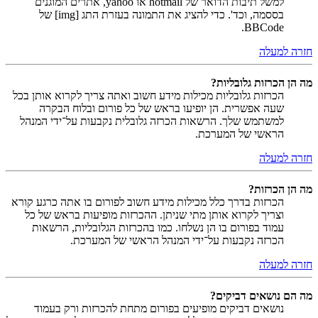
למשל תיבות הדואר של hotmail או yahoo, אתרים המוגנים
בססמה, וכד'. כדי להציג את התמונה בעזרת התג [img] של
BBCode.
חזרה למעלה
מה הן הכרזות גלובליות?
הכרזות גלובליות מכילות מידע חשוב ואתה צריך לקרוא אותן בכל
שעה אפשרית. הן יופיעו בראש של כל פורום ובלוח הבקרה
למשתמש שלך. הרשאות הכרזה גלובלית נקבעות על־ידי המנהל
הראשי של המערכת.
חזרה למעלה
מה הן הכרזות?
הכרזות בדרך כלל מכילות מידע חשוב לפורום בו אתה כרגע קורא
וצריך לקרוא אותן מתי שניתן. ההכרזות מופיעות בראש של כל
עמוד בפורום בו הן נשלחו. כמו בהכרזות הגלובליות, הרשאות
הכרזה נקבעות על־ידי המנהל הראשי של המערכת.
חזרה למעלה
מה הם נושאים דביקים?
נושאים דביקים מופיעים בפורום מתחת להכרזות ורק בעמוד