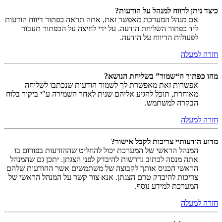
כיצד ניתן לדווח למנהל על הודעות?
אם מנהל המערכת מאפשר זאת, אתה תראה כפתור דיווח הודעות
ליד כפתור השליחת הודעה. על ידי לחיצה על הכפתור תעבור
לפעולות הדיווח על הודעה.
חזרה למעלה
מהו כפתור ה“שמור” בשליחת הנושא?
אפשרות זאת מאפשרת לך לשמור הודעות שנכתבו לשליחה
מאוחרת, תוכל להגיע אליהם שנית לאחר השמירה ע"י ביקור בלוח
הבקרה למשתמש.
חזרה למעלה
מדוע הודעותיי צריכות לקבל אישור?
המנהל הראשי של המערכת יכול להחליט שההודעות בפורום בו
אתה מנסה לכתוב נדרשות להיבדק לפני הצגתן. יתכן גם שהמנהל
הראשי הכניס אותך לקבוצה של משתמשים אשר ההודעות שלהם
צריכות להיבדק טרם הצגתן. אנא צור קשר על המנהל הראשי של
המערכת למידע נוסף.
חזרה למעלה