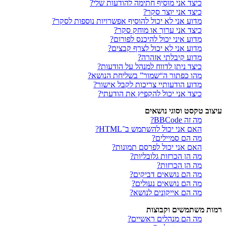
כיצד אני מוסיף חתימה להודעות שלי?
כיצד אני יוצר סקר?
מדוע אני לא יכול להוסיף אפשרויות נוספות לסקר?
כיצד אני ערוך או מוחק סקר?
מדוע איני יכול להיכנס לפורום?
מדוע אני לא יכול לצרף קבצים?
מדוע קיבלתי אזהרה?
כיצד ניתן לדווח למנהל על הודעות?
מהו כפתור ה“שמור” בשליחת הנושא?
מדוע הודעותיי צריכות לקבל אישור?
כיצד אני יכול להקפיץ את הודעתי?
עיצוב טקסט וסוגי נושאים
מה זה BBCode?
האם אני יכול להשתמש ב־HTML?
מה הם סמיילים?
האם אני יכול לפרסם תמונות?
מה הן הכרזות גלובליות?
מה הן הכרזות?
מה הם נושאים דביקים?
מה הם נושאים נעולים?
מה הם אייקונים לנושא?
רמות משתמשים וקבוצות
מה הם מנהלים ראשיים?