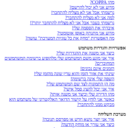
מהו COPPA?
מדוע אני לא יכול להרשם?
נרשמתי אבל אני לא מצליח להתחבר!
למה אני לא מצליח להתחבר?
נרשמתי בעבר אבל אני לא מצליח להתחבר יותר?!
איבדתי את הססמה שלי!
מדוע אני מתנתק באופן אוטומטי?
מה האפשרות “מחק את כל עוגיות המערכת” עושה?
אפשרויות והגדרות משתמש
כיצד אני משנה את ההגדרות שלי?
איך אני מונע משם המשתמש שלי מלהופיע ברשימת המשתמשים
המחוברים?
הזמנים אינם נכונים!
שינתי את אזור הזמן והוא עדין שונה מהזמן שלי!
השפה שלי אינה ברשימה!
מה הן התמונות לצד שם המשתמש שלי?
איך אני יכול להציג סמל אישי?
מהו הדירוג שלי וכיצד אני משנה אותו?
כאשר אני לוחץ על קישור הדואר האלקטרוני של משתמש הוא
מבקש ממני להתחבר?
מערכת השליחה
איך אני יוצר נושא חדש או מפרסם תגובה?
כיצד אני עורך או מוחק הודעה?