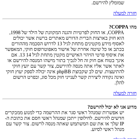
שמומלץ להירשם.
חזרה למעלה
מהו COPPA?
COPPA, או החוק לפרטיות והגנה המקוונת של הילד של 1998,
הוא חוק בארצות הברית הדורש מאתרים ברשת אשר יכולים
לאסוף מידע מקטינים מתחת לגיל 13 לדרוש הסכמה מההורים
בכתב או כל שיטה אחרת של אישור מאפוטרופוס חוקי, המאפשר
את איסוף פרטי הזיהוי האישיים מקטין מתחת לגיל 14 13. אם
אינך בטוח אם חוק זה חל לגביך בתור מישהו המנסה להירשם או
לאתר אשר אליו אתה מנסה להירשם, צור קשר עם יועץ חוקי
להתיעצות. שים לב שקבוצת phpBB אינה יכולה לספק יעוץ חוקי
ואינה נקודה ליצירת קשר לענייני חוק מכל סוג, ובפרט הרשום
להלן.
חזרה למעלה
מדוע אני לא יכול להרשם?
יש אפשרות שמנהל ראשי סגר את ההרשמה כדי למנוע ממבקרים
חדשים להירשם. לחילופין ייתכן שמנהל ראשי חסם את כתובת ה-
IP שלך או את שם המשתמש שאתה מנסה לרשום. צור קשר עם
מנהל ראשי לסיוע.