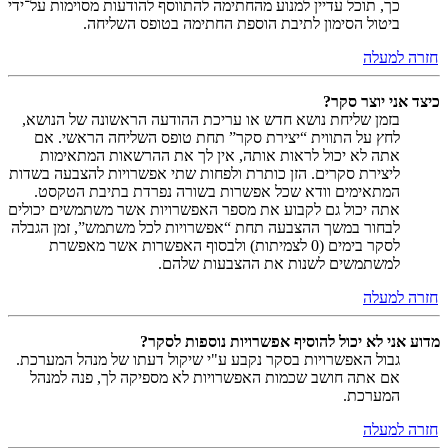
כך, תוכל עדיין למנוע מהחתימה להתווסף להודעות מסוימות על־ידי
ביטול הסימון לתיבת הוספת החתימה בטופס השליחה.
חזרה למעלה
כיצד אני יוצר סקר?
בזמן שליחת נושא חדש או עריכת ההודעה הראשונה של הנושא,
לחץ על התווית “יצירת סקר” תחת טופס השליחה הראשי. אם
אתה לא יכול לראות אותה, אין לך את ההרשאות המתאימות
ליצירת סקרים. הזן כותרת ולפחות שתי אפשרויות להצבעה בשדות
המתאימים וודא שכל אפשרות בשורה נפרדת בתיבת הטקסט.
אתה יכול גם לקבוע את מספר האפשרויות אשר משתמשים יכולים
לבחור במשך ההצבעה תחת “אפשרויות לכל משתמש”, זמן הגבלה
לסקר בימים (0 לצמיתות) ולבסוף האפשרות אשר מאפשרת
למשתמשים לשנות את ההצבעות שלהם.
חזרה למעלה
מדוע אני לא יכול להוסיף אפשרויות נוספות לסקר?
גבול האפשרויות בסקר נקבע ע"י שיקול דעתו של מנהל המערכת.
אם אתה חושב שכמות האפשרויות לא מספיקה לך, פנה למנהל
המערכת.
חזרה למעלה