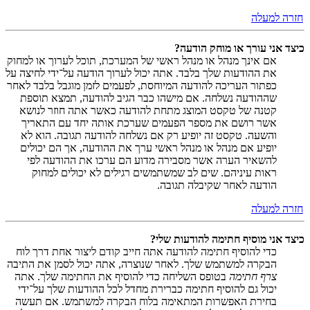
חזרה למעלה
כיצד אני עורך או מוחק הודעה?
אם אינך מנהל או מנהל ראשי של המערכת, תוכל לערוך או למחוק
את ההודעות שלך בלבד. אתה יכול לערוך הודעה על־ידי לחיצה על
כפתור העריכה להודעה המיוחסת, לפעמים לזמן מוגבל בלבד לאחר
שההודעה נשלחה. אם מישהו כבר הגיב להודעה, תמצא תוספת
קטנה של טקסט המוצג מתחת להודעה כאשר אתה חוזר לנושא
אשר רושם את מספר הפעמים שערכת אותה יחד עם התאריך
והשעה. טקסט זה יופיע רק אם נשלחה להודעה תגובה. הוא לא
יופיע אם מנהל או מנהל ראשי ערך את ההודעה, אך הם יכולים
להשאיר הערה אשר מסבירה מדוע הם ערכו את ההודעה לפי
ראות עיניהם. שים לב שמשתמשים רגילים לא יכולים למחוק
הודעה לאחר שקיבלה תגובה.
חזרה למעלה
כיצד אני מוסיף חתימה להודעות שלי?
כדי להוסיף חתימה להודעה אתה חייב קודם ליצור אחת דרך לוח
הבקרה למשתמש שלך. לאחר שנוצרה, אתה יכול לסמן את התיבה
צרף חתימה
בטופס השליחה כדי להוסיף את החתימה שלך. אתה
יכול גם להוסיף חתימה כברירת מחדל לכל ההודעות שלך על־ידי
בחירת האפשרות המתאימה בלוח הבקרה למשתמש. אם תעשה