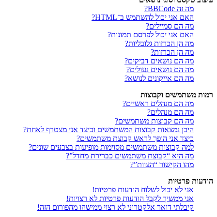
מה זה BBCode?
האם אני יכול להשתמש ב־HTML?
מה הם סמיילים?
האם אני יכול לפרסם תמונות?
מה הן הכרזות גלובליות?
מה הן הכרזות?
מה הם נושאים דביקים?
מה הם נושאים נעולים?
מה הם אייקונים לנושא?
רמות משתמשים וקבוצות
מה הם מנהלים ראשיים?
מה הם מנהלים?
מה הם קבוצות משתמשים?
היכן נמצאות קבוצות המשתמשים וכיצד אני מצטרף לאחת?
כיצד אני הופך לראש קבוצת משתמשים?
למה קבוצות משתמשים מסוימות מופיעות בצבעים שונים?
מה היא “קבוצת משתמשים כברירת מחדל”?
מהו הקישור “הצוות”?
הודעות פרטיות
אני לא יכול לשלוח הודעות פרטיות!
אני ממשיך לקבל הודעות פרטיות לא רצויות!
קיבלתי דואר אלקטרוני לא רצוי ממישהו מהפורום הזה!