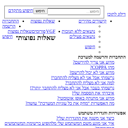
חיפוש מתקדם
חיפוש
דילוג לתוכן
קישורים מהירים
שאלות נפוצות
התחברות
הרשמה
נושאים ללא תגובות
VGF
פורומים
שאלות נפוצות
נושאים פעילים
שאלות נפוצות
חיפוש
חיפוש
התחברות והרשמה למערכת
מדוע אני צריך להירשם?
מהו COPPA?
מדוע אני לא יכול להרשם?
נרשמתי אבל אני לא מצליח להתחבר!
למה אני לא מצליח להתחבר?
נרשמתי בעבר אבל אני לא מצליח להתחבר יותר?!
איבדתי את הססמה שלי!
מדוע אני מתנתק באופן אוטומטי?
מה האפשרות “מחק את כל עוגיות המערכת” עושה?
אפשרויות והגדרות משתמש
כיצד אני משנה את ההגדרות שלי?
איך אני מונע משם המשתמש שלי מלהופיע ברשימת המשתמשים