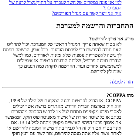
למי אני פונה במקרים של חשד לעברה על החוק/ניצול לרעה של
המערכת?
איך אני יוצר קשר עם מנהל הפורומים?
התחברות והרשמה למערכת
מדוע אני צריך להירשם?
לא בטוח שאתה צריך. המנהל הראשי של המערכת יכול להחליט
האם חובה להירשם כדי לפרסם הודעות. בכל אופן, הרשמה תפתח
לך גישה לאפשרויות נוספות שלא זמינות לאורחים, כמו למשל
הגדרת תמונת פרופיל, שליחת הודעות פרטיות או אימיילים
למשתמשים אחרים ועוד. ההרשמה לוקחת כמה רגעים כך
שמומלץ להירשם.
חזרה למעלה
מהו COPPA?
COPPA, או החוק לפרטיות והגנה המקוונת של הילד של 1998,
הוא חוק בארצות הברית הדורש מאתרים ברשת אשר יכולים
לאסוף מידע מקטינים מתחת לגיל 13 לדרוש הסכמה מההורים
בכתב או כל שיטה אחרת של אישור מאפוטרופוס חוקי, המאפשר
את איסוף פרטי הזיהוי האישיים מקטין מתחת לגיל 14 13. אם
אינך בטוח אם חוק זה חל לגביך בתור מישהו המנסה להירשם או
לאתר אשר אליו אתה מנסה להירשם, צור קשר עם יועץ חוקי