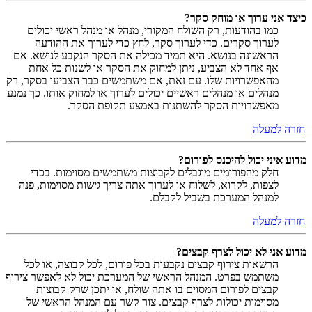
כיצד אני ערוך או מוחק סקר?
כמו בהודעות, רק השולח המקורי, מנהל או מנהל ראשי יכולים
לערוך סקרים. כדי לערוך סקר, לחץ כדי לערוך את ההודעה
הראשונה בנושא. היא תמיד מכילה את הסקר הנקבע לנושא. אם
אף אחד לא הצביע, ניתן למחוק את הסקר או לשנות כל אחת
מהאפשרויות שלו. עם זאת, אם משתמשים כבר הצביעו בסקר, רק
מנהלים או מנהלים ראשיים יכולים לערוך או למחוק אותו. כך נמנע
מאפשרויות הסקר להשתנות באמצע תקופת הסקר.
חזרה למעלה
מדוע איני יכול להיכנס לפורום?
חלק מהפורומים מוגבלים לקבוצות משתמשים מסוימות. בכדי
לצפות, לקרוא, לשלוח או לערוך אתה צריך גישות מסוימות, פנה
למנהל המערכת בשביל לקבלם.
חזרה למעלה
מדוע אני לא יכול לצרף קבצים?
הרשאות צירוף קבצים נקבעות בכל פורום, לכל קבוצה, או לכל
משתמש בפרט. המנהל הראשי של המערכת יכול לא לאפשר צירוף
קבצים לפורום המסוים בו אתה שולח, או יתכן שרק קבוצות
מסוימות יכולות לצרף קבצים. צור קשר עם המנהל הראשי של