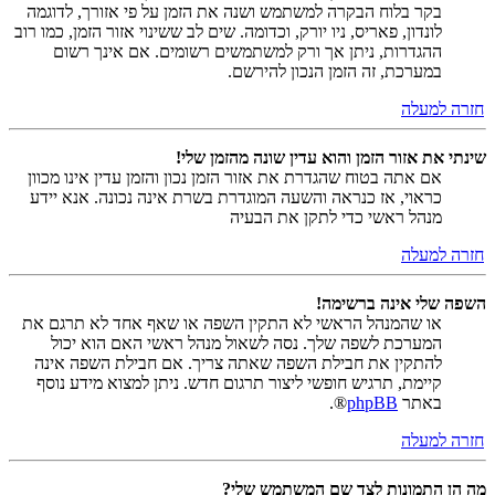
בקר בלוח הבקרה למשתמש ושנה את הזמן על פי אזורך, לדוגמה
לונדון, פאריס, ניו יורק, וכדומה. שים לב ששינוי אזור הזמן, כמו רוב
ההגדרות, ניתן אך ורק למשתמשים רשומים. אם אינך רשום
במערכת, זה הזמן הנכון להירשם.
חזרה למעלה
שינתי את אזור הזמן והוא עדין שונה מהזמן שלי!
אם אתה בטוח שהגדרת את אזור הזמן נכון והזמן עדין אינו מכוון
כראוי, אז כנראה והשעה המוגדרת בשרת אינה נכונה. אנא יידע
מנהל ראשי כדי לתקן את הבעיה
חזרה למעלה
השפה שלי אינה ברשימה!
או שהמנהל הראשי לא התקין השפה או שאף אחד לא תרגם את
המערכת לשפה שלך. נסה לשאול מנהל ראשי האם הוא יכול
להתקין את חבילת השפה שאתה צריך. אם חבילת השפה אינה
קיימת, תרגיש חופשי ליצור תרגום חדש. ניתן למצוא מידע נוסף
באתר
phpBB
®.
חזרה למעלה
מה הן התמונות לצד שם המשתמש שלי?