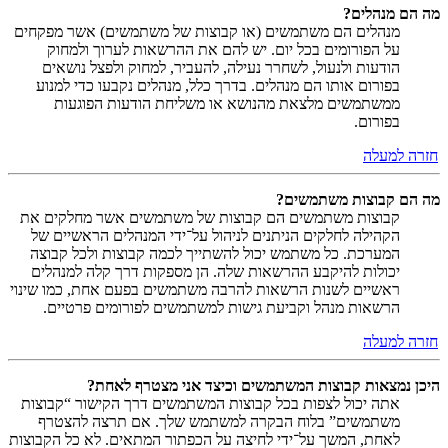
מה הם מנהלים?
מנהלים הם משתמשים (או קבוצות של משתמשים) אשר מפקחים
על הפורומים בכל יום. יש להם את ההרשאות לערוך ולמחוק
הודעות ולנעול, לשחרר נעילה, להעביר, למחוק ולפצל נושאים
בפורום אותו הם מנהלים. בדרך כלל, מנהלים נקבעו כדי למנוע
ממשתמשים מלצאת מהנושא או משליחת הודעות הפוגעות
בפורום.
חזרה למעלה
מה הם קבוצות משתמשים?
קבוצות משתמשים הם קבוצות של משתמשים אשר מחלקים את
הקהילה לחלקים הניתנים לניהול על־ידי המנהלים הראשיים של
המערכת. כל משתמש יכול להשתייך לכמה קבוצות ולכל קבוצה
יכולות להיקבע ההרשאות שלה. הן מספקות דרך קלה למנהלים
ראשיים לשנות הרשאות להרבה משתמשים בפעם אחת, כמו שינוי
הרשאות מנהל וקביעת גישות למשתמשים לפורומים פרטיים.
חזרה למעלה
היכן נמצאות קבוצות המשתמשים וכיצד אני מצטרף לאחת?
אתה יכול לצפות בכל קבוצות המשתמשים דרך הקישור “קבוצות
משתמשים” בלוח הבקרה למשתמש שלך. אם תרצה להצטרף
לאחת, המשך על־ידי לחיצה על הכפתור המתאים. לא כל הקבוצות