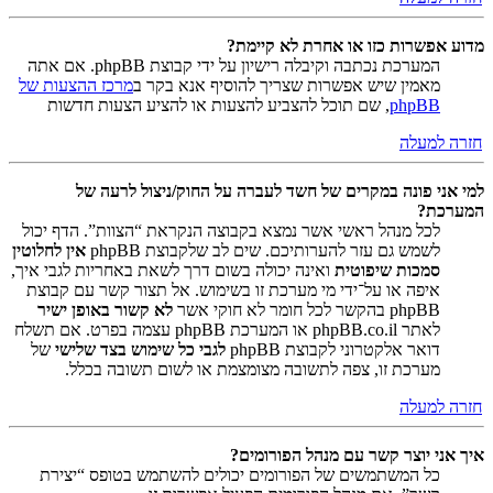
מדוע אפשרות כזו או אחרת לא קיימת?
המערכת נכתבה וקיבלה רישיון על ידי קבוצת phpBB. אם אתה
מאמין שיש אפשרות שצריך להוסיף אנא בקר ב
מרכז ההצעות של
phpBB
, שם תוכל להצביע להצעות או להציע הצעות חדשות
חזרה למעלה
למי אני פונה במקרים של חשד לעברה על החוק/ניצול לרעה של
המערכת?
לכל מנהל ראשי אשר נמצא בקבוצה הנקראת “הצוות”. הדף יכול
לשמש גם עזר להערותיכם. שים לב שלקבוצת phpBB
אין לחלוטין
סמכות שיפוטית
ואינה יכולה בשום דרך לשאת באחריות לגבי איך,
איפה או על־ידי מי מערכת זו בשימוש. אל תצור קשר עם קבוצת
phpBB בהקשר לכל חומר לא חוקי אשר
לא קשור באופן ישיר
לאתר phpBB.co.il או המערכת phpBB עצמה בפרט. אם תשלח
דואר אלקטרוני לקבוצת phpBB
לגבי כל שימוש בצד שלישי
של
מערכת זו, צפה לתשובה מצומצמת או לשום תשובה בכלל.
חזרה למעלה
איך אני יוצר קשר עם מנהל הפורומים?
כל המשתמשים של הפורומים יכולים להשתמש בטופס “יצירת