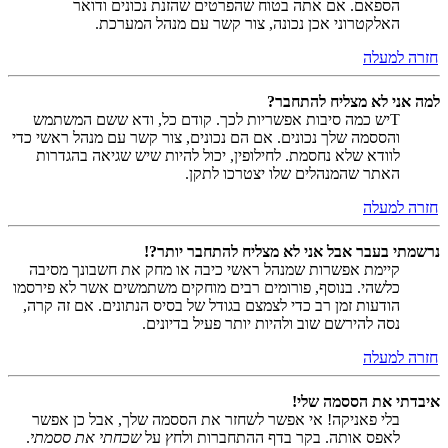
הספאם. אם אתה בטוח שהפרטים שהזנת נכונים ודואר
האלקטרוני אכן נכונה, צור קשר עם מנהל המערכת.
חזרה למעלה
למה אני לא מצליח להתחבר?
Tיש כמה סיבות אפשריות לכך. קודם כל, ודא ששם המשתמש
והססמה שלך נכונים. אם הם נכונים, צור קשר עם מנהל ראשי כדי
לוודא שלא נחסמת. לחילופין, יכול להיות שיש שגיאה בהגדרות
האתר שהמנהלים שלו יצטרכו לתקן.
חזרה למעלה
נרשמתי בעבר אבל אני לא מצליח להתחבר יותר?!
קיימת אפשרות שמנהל ראשי כיבה או מחק את חשבונך מסיבה
כלשהי. בנוסף, פורומים רבים מוחקים משתמשים אשר לא פירסמו
הודעות זמן רב כדי לצמצם בגודל של בסיס הנתונים. אם זה קרה,
נסה להירשם שוב ולהיות יותר פעיל בדיונים.
חזרה למעלה
איבדתי את הססמה שלי!
בלי פאניקה! אי אפשר לשחזר את הססמה שלך, אבל כן אפשר
לאפס אותה. בקר בדף ההתחברות ולחץ על
שכחתי את ססמתי
.