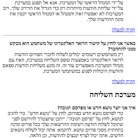
על־ידי המנהל הראשי של המערכת. אנא אל תפגע במערכת
על־ידי שליחת הודעות מיותרות רק כדי הגדיל את הדירוג שלך. רוב
המערכות לא יאפשרו זאת והמנהל או המנהל הראשי יקטין את
מונה ההודעות שלך.
חזרה למעלה
כאשר אני לוחץ על קישור הדואר האלקטרוני של משתמש הוא מבקש
ממני להתחבר?
רק משתמשים רשומים יכולים לשלוח לחברי הפורום הודעות
לדואר האלקטרוני באמצעות טופס השליחה במערכת, וזאת עם
מנהלי המערכת מאפשרים עזר זה. זה מונע משליחת הודעות ספאם
והודעות היכולות לפגוע במשתמשי המערכת.
חזרה למעלה
מערכת השליחה
איך אני יוצר נושא חדש או מפרסם תגובה?
כדי לפרסם נושא חדש בפורום, לחץ על "נושא חדש". כדי להגיב
לנושא, לחץ על "פרסם תגובה". ייתכן שתצטרך להירשם לפני
שתוכל לשלוח הודעה.רשימת ההרשאות שלך בכל פורום זמינה
בתחתית מסכי פורום ונושא. לדוגמא: אתה יכול לשלוח נושאים
חדשים, אתה יכול לצרף קבצים להודעות, וכן הלאה.