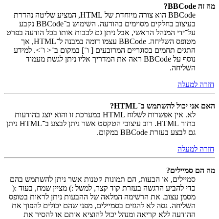
מה זה BBCode?
BBCode הוא צורה מיוחדת של HTML, המציע שליטה נהדרת
בעיצוב בחלקים מסוימים בהודעה. השימוש ב־BBCode נקבע
על־ידי המנהל הראשי, אבל ניתן גם לכבות אותו בכל הודעה בפרט
מטופס השליחה. BBCode עצמו דומה במבנה ל־HTML, אך
התגים תחמים בסוגריים המרובעים [ ו־] במקום ב־< ו־>. למידע
נוסף על BBCode ראה את המדריך אליו ניתן לגשת מעמוד
השליחה.
חזרה למעלה
האם אני יכול להשתמש ב־HTML?
לא. אין אפשרות לשלוח HTML במערכת זו והוא יוצג בהודעות
בתור HTML. רוב עיצובי הטקסט אשר ניתן לבצע ב־HTML ניתן
גם לבצע בעזרת BBCode במקום.
חזרה למעלה
מה הם סמיילים?
סמיילים, או הבעות, הם תמונות קטנות אשר ניתן להשתמש בהם
כדי להביע הרגשה בעזרת קוד קצר, למשל :) מציין שמח, בעוד :(
מסמן עצוב. את הרשימה המלאה של ההבעות ניתן לראות בטופס
השליחה. נסה לא להגזים בסמיילים, מפני שהם יכולים להפוך את
ההודעה ללא קריאה ומנהל יכול להוציא אותם או להסיר את