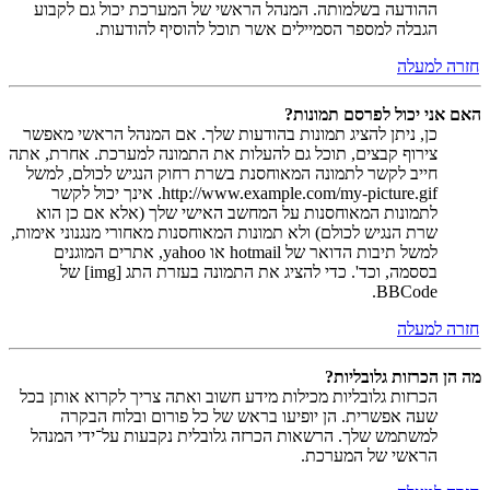
ההודעה בשלמותה. המנהל הראשי של המערכת יכול גם לקבוע
הגבלה למספר הסמיילים אשר תוכל להוסיף להודעות.
חזרה למעלה
האם אני יכול לפרסם תמונות?
כן, ניתן להציג תמונות בהודעות שלך. אם המנהל הראשי מאפשר
צירוף קבצים, תוכל גם להעלות את התמונה למערכת. אחרת, אתה
חייב לקשר לתמונה המאוחסנת בשרת רחוק הנגיש לכולם, למשל
http://www.example.com/my-picture.gif. אינך יכול לקשר
לתמונות המאוחסנות על המחשב האישי שלך (אלא אם כן הוא
שרת הנגיש לכולם) ולא תמונות המאוחסנות מאחורי מנגנוני אימות,
למשל תיבות הדואר של hotmail או yahoo, אתרים המוגנים
בססמה, וכד'. כדי להציג את התמונה בעזרת התג [img] של
BBCode.
חזרה למעלה
מה הן הכרזות גלובליות?
הכרזות גלובליות מכילות מידע חשוב ואתה צריך לקרוא אותן בכל
שעה אפשרית. הן יופיעו בראש של כל פורום ובלוח הבקרה
למשתמש שלך. הרשאות הכרזה גלובלית נקבעות על־ידי המנהל
הראשי של המערכת.