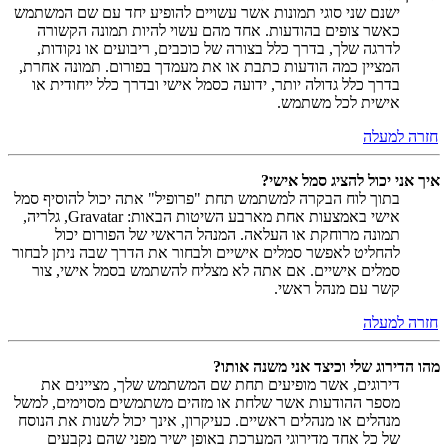
ישנם שני סוגי תמונות אשר עשויים להופיע יחד עם שם המשתמש
כאשר צופים בהודעות. אחד מהם עשוי להיות תמונה הקשורה
לדרגה שלך, בדרך כלל בצורה של כוכבים, ריבועים או נקודות,
המציין כמה הודעות כתבת או את מעמדך בפורום. תמונה אחרת,
בדרך כלל גדולה יותר, ידועה כסמל אישי ובדרך כלל ייחודית או
אישית לכל משתמש.
חזרה למעלה
איך אני יכול להציג סמל אישי?
בתוך לוח הבקרה למשתמש תחת "פרופיל" אתה יכול להוסיף סמל
אישי באמצעות אחת מארבע השיטות הבאות: Gravatar, גלריה,
תמונה מרוחקת או העלאה. המנהל הראשי של הפורום יכול
להחליט לאפשר סמלים אישיים ולבחור את הדרך שבה ניתן לבחור
סמלים אישיים. אם אתה לא מצליח להשתמש בסמל אישי, צור
קשר עם מנהל ראשי.
חזרה למעלה
מהו הדירוג שלי וכיצד אני משנה אותו?
דירוגים, אשר מופיעים תחת שם המשתמש שלך, מציינים את
מספר ההודעות אשר שלחת או מזהים משתמשים מסוימים, למשל
מנהלים או מנהלים ראשיים. כעיקרון, אינך יכול לשנות את הנוסח
של כל אחד מדירוגי המערכת באופן ישיר מפני שהם נקבעים