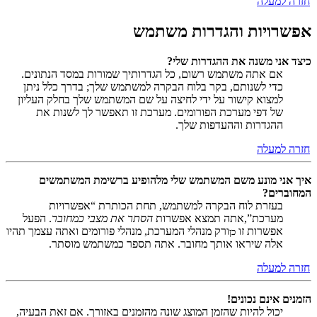
חזרה למעלה
אפשרויות והגדרות משתמש
כיצד אני משנה את ההגדרות שלי?
אם אתה משתמש רשום, כל הגדרותיך שמורות במסד הנתונים.
כדי לשנותם, בקר בלוח הבקרה למשתמש שלך; בדרך כלל ניתן
למצוא קישור על ידי לחיצה על שם המשתמש שלך בחלק העליון
של דפי מערכת הפורומים. מערכת זו תאפשר לך לשנות את
ההגדרות וההעדפות שלך.
חזרה למעלה
איך אני מונע משם המשתמש שלי מלהופיע ברשימת המשתמשים
המחוברים?
בעזרת לוח הבקרה למשתמש, תחת הכותרת “אפשרויות
מערכת”,אתה תמצא אפשרות
הסתר את מצבי כמחובר
. הפעל
אפשרות זו
ורק מנהלי המערכת, מנהלי פורומים ואתה עצמך תהיו
כן
אלה שיראו אותך מחובר. אתה תספר כמשתמש מוסתר.
חזרה למעלה
הזמנים אינם נכונים!
יכול להיות שהזמן המוצג שונה מהזמנים באזורך. אם זאת הבעיה,