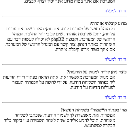
המערכת אם אינך בטוח מדוע אינך יכול לצרף קבצים.
חזרה למעלה
מדוע קיבלתי אזהרה?
כל מנהל ראשי של מערכת קובע את חוקי האתר שלו. אם עברת
על חוק, יתכן שקיבלת אזהרה. שים לב כי זוהי החלטת המנהל
הראשי של המערכת, וקבוצת phpBB לא יכולה לעשות דבר עם
האזהרות באתר הנתון. צור קשר עם המנהל הראשי של המערכת
אם אינך בטוח מדוע קיבלת אזהרה.
חזרה למעלה
כיצד ניתן לדווח למנהל על הודעות?
אם מנהל המערכת מאפשר זאת, אתה תראה כפתור דיווח הודעות
ליד כפתור השליחת הודעה. על ידי לחיצה על הכפתור תעבור
לפעולות הדיווח על הודעה.
חזרה למעלה
מהו כפתור ה“שמור” בשליחת הנושא?
אפשרות זאת מאפשרת לך לשמור הודעות שנכתבו לשליחה
מאוחרת, תוכל להגיע אליהם שנית לאחר השמירה ע"י ביקור בלוח
הבקרה למשתמש.