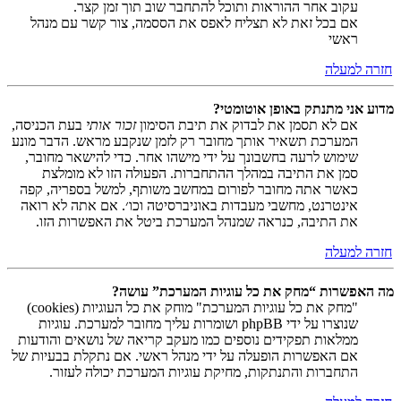
עקוב אחר ההוראות ותוכל להתחבר שוב תוך זמן קצר.
אם בכל זאת לא תצליח לאפס את הססמה, צור קשר עם מנהל
ראשי
חזרה למעלה
מדוע אני מתנתק באופן אוטומטי?
אם לא תסמן את לבדוק את תיבת הסימון
זכור אותי
בעת הכניסה,
המערכת תשאיר אותך מחובר רק לזמן שנקבע מראש. הדבר מונע
שימוש לרעה בחשבונך על ידי מישהו אחר. כדי להישאר מחובר,
סמן את התיבה במהלך ההתחברות. הפעולה הזו לא מומלצת
כאשר אתה מחובר לפורום במחשב משותף, למשל בספריה, קפה
אינטרנט, מחשבי מעבדות באוניברסיטה וכו׳. אם אתה לא רואה
את התיבה, כנראה שמנהל המערכת ביטל את האפשרות הזו.
חזרה למעלה
מה האפשרות “מחק את כל עוגיות המערכת” עושה?
"מחק את כל עוגיות המערכת" מוחק את כל העוגיות (cookies)
שנוצרו על ידי phpBB ושומרות עליך מחובר למערכת. עוגיות
ממלאות תפקידים נוספים כמו מעקב קריאה של נושאים והודעות
אם האפשרות הופעלה על ידי מנהל ראשי. אם נתקלת בבעיות של
התחברות והתנתקות, מחיקת עוגיות המערכת יכולה לעזור.