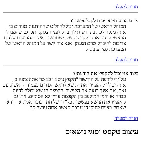
חזרה למעלה
מדוע הודעותיי צריכות לקבל אישור?
המנהל הראשי של המערכת יכול להחליט שההודעות בפורום בו
אתה מנסה לכתוב נדרשות להיבדק לפני הצגתן. יתכן גם שהמנהל
הראשי הכניס אותך לקבוצה של משתמשים אשר ההודעות שלהם
צריכות להיבדק טרם הצגתן. אנא צור קשר על המנהל הראשי של
המערכת למידע נוסף.
חזרה למעלה
כיצד אני יכול להקפיץ את הודעתי?
על־ידי לחיצה על הקישור “הקפץ נושא” כאשר אתה צופה בו,
אתה יכול “להקפיץ” את הנושא לראש הפורום בעמוד הראשון. עם
זאת, אם אינך רואה את הקישור, הקפצת הנושא יכולה להיות
כבויה או הזמן המוקצב בין הקפצות עדיין לא הסתיים. ניתן גם
להקפיץ את הנושא בפשטות על־ידי שליחת תגובה אליו, אך וודא
שאתה מציית לחוקי המערכת כאשר אתה עושה כך.
חזרה למעלה
עיצוב טקסט וסוגי נושאים