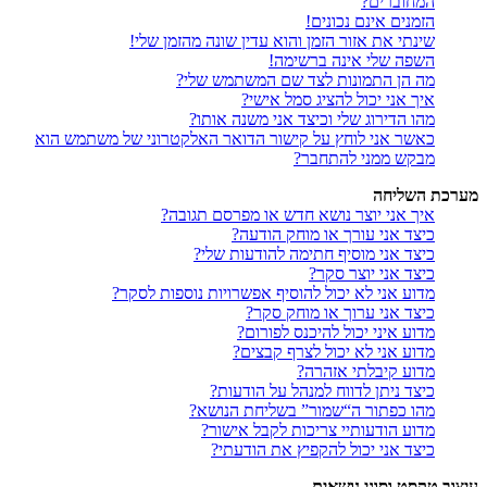
המחוברים?
הזמנים אינם נכונים!
שינתי את אזור הזמן והוא עדין שונה מהזמן שלי!
השפה שלי אינה ברשימה!
מה הן התמונות לצד שם המשתמש שלי?
איך אני יכול להציג סמל אישי?
מהו הדירוג שלי וכיצד אני משנה אותו?
כאשר אני לוחץ על קישור הדואר האלקטרוני של משתמש הוא
מבקש ממני להתחבר?
מערכת השליחה
איך אני יוצר נושא חדש או מפרסם תגובה?
כיצד אני עורך או מוחק הודעה?
כיצד אני מוסיף חתימה להודעות שלי?
כיצד אני יוצר סקר?
מדוע אני לא יכול להוסיף אפשרויות נוספות לסקר?
כיצד אני ערוך או מוחק סקר?
מדוע איני יכול להיכנס לפורום?
מדוע אני לא יכול לצרף קבצים?
מדוע קיבלתי אזהרה?
כיצד ניתן לדווח למנהל על הודעות?
מהו כפתור ה“שמור” בשליחת הנושא?
מדוע הודעותיי צריכות לקבל אישור?
כיצד אני יכול להקפיץ את הודעתי?
עיצוב טקסט וסוגי נושאים