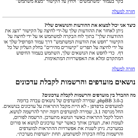
בקר בעמוד “משתמשים” ולחץ על הקישור “מצא משתמש”
חזרה למעלה
כיצד אני יכול למצוא את ההודעות והנושאים שלי?
ניתן לאחזר את ההודעות שלך על-ידי לחיצה על הקישור "הצג את
ההודעות שלך" בתוך לוח הבקרה למשתמש או על ידי לחיצה על
הקישור "חפש את הודעות המשתמש" דרך עמוד הפרופיל שלך או
על ידי לחיצה על תפריט "קישורים מהירים" בחלק העליון של כל
דף. כדי לחפש את הנושאים שלך, השתמש בעמוד החיפוש
המתקדם ומלא את האפשרויות המתאימות.
חזרה למעלה
נושאים מועדפים והרשמות לקבלת עדכונים
מה ההבדל בין מועדפים והרשמות לקבלת עדכונים?
ב-phpBB 3.0, שמירה למועדפים של נושאים עבדה בדומה
למועדפים בדפדפן - לא היית מקבל התראות על עדכונים בנושאים.
החל מגרסה 3.1, שמירה למועדפים דומה יותר להרשמה לנושא.
תוכל לקבל התראות כאשר הנושא מתעדכן. הרשמה לפורום,
לעומת זאת, תעדכן אותך כאשר ישר עדכונים לנושא או פורום
במערכת. ניתן לשנות את אפשרויות ההתראות למועדפים
והרשמות בלוח הבקרה למשתמש, תחת ״העדפות מערכת״.