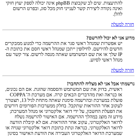
להתיעצות. שים לב שקבוצת phpBB אינה יכולה לספק יעוץ חוקי
ואינה נקודה ליצירת קשר לענייני חוק מכל סוג, ובפרט הרשום
להלן.
חזרה למעלה
מדוע אני לא יכול להרשם?
יש אפשרות שמנהל ראשי סגר את ההרשמה כדי למנוע ממבקרים
חדשים להירשם. לחילופין ייתכן שמנהל ראשי חסם את כתובת ה-
IP שלך או את שם המשתמש שאתה מנסה לרשום. צור קשר עם
מנהל ראשי לסיוע.
חזרה למעלה
נרשמתי אבל אני לא מצליח להתחבר!
ראשית, בדוק את שם המשתמש והססמה שהזנת. אם הם נכונים,
אז כנראה ואת מהדברים הבאים קרה. אם מערכת ה־COPPA
פועלת במערכת ובהרשמה סימנת שאתה מתחת לגיל 13, תצטרך
לעקוב אחר ההוראות שתקבל. בחלק ממערכות הפורומים דורשים
את הפעלת החשבון, על ידי דואר אלקטרוני או מנהל המערכת;
מידע זה מוצג במהלך ההרשמה. אם האישור להרשמה נשלח
לדואר האלקטרוני, עקוב אחר ההוראות. אם לא קיבלת הודעה
לדואר האלקטרוני, כנראה ונתת כתובת דואר אלקטרוני שגויה או
שמערכת הדואר האלקטרוני העבירה את הודעת האישור בסינון