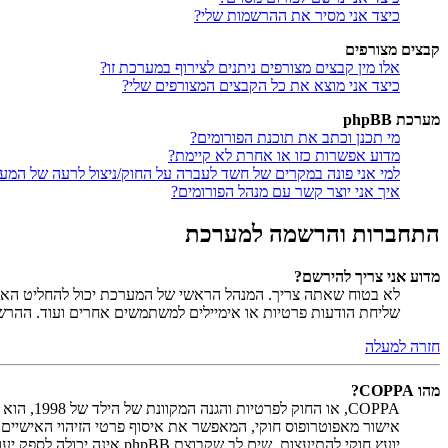
כיצד אני מסיר את ההרשמות שלי?
קבצים מצורפים
אלו מין קבצים מצורפים ניתנים לצירוף במערכת זו?
כיצד אני מוצא את כל הקבצים המצורפים שלי?
מערכת phpBB
מי תכנן וכתב את תוכנת הפורומים?
מדוע אפשרות כזו או אחרת לא קיימת?
למי אני פונה במקרים של חשד לעברה על החוק/ניצול לרעה של המע
איך אני יוצר קשר עם מנהל הפורומים?
התחברות והרשמה למערכת
מדוע אני צריך להירשם?
לא בטוח שאתה צריך. המנהל הראשי של המערכת יכול להחליט האם ח
שליחת הודעות פרטיות או אימיילים למשתמשים אחרים ועוד. ההר
חזרה למעלה
מהו COPPA?
יועץ חוקי להתיעצות. שים לב שקבוצת phpBB אינה יכולה לספק יעוץ חוקי ואינה נקודה ליצירת קשר לענייני חוק מכל סוג, ובפרט הרשום להלן.