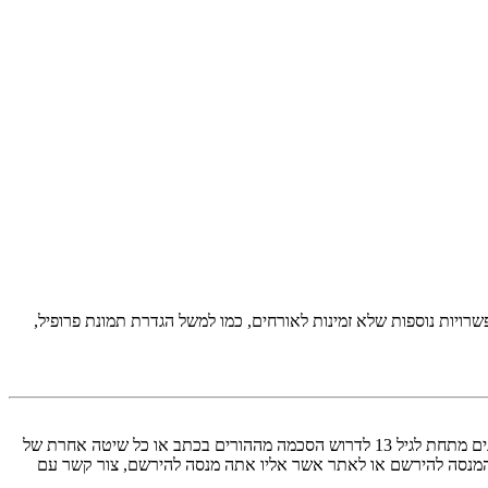
יות נוספות שלא זמינות לאורחים, כמו למשל הגדרת תמונת פרופיל,
COPPA, או החוק לפרטיות והגנה המקוונת של הילד של 1998, הוא חוק בארצות הברית הדורש מאתרים ברשת אשר יכולים לאסוף מידע מקטינים מתחת לגיל 13 לדרוש הסכמה מההורים בכתב או כל שיטה אחרת של
 13. אם אינך בטוח אם חוק זה חל לגביך בתור מישהו המנסה להירשם או לאתר אשר אליו אתה מנסה להירשם, צור קשר עם