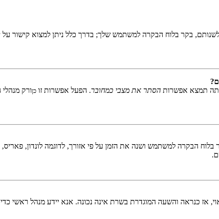
שנותם, בקר בלוח הבקרה למשתמש שלך; בדרך כלל ניתן למצוא קישור על י
ם?
אתה תמצא אפשרות
הסתר את מצבי כמחובר
. הפעל אפשרות זו
ורק מנהלי 
כן
לוח הבקרה למשתמש ושנה את הזמן על פי אזורך, לדוגמה לונדון, פאריס, ניו 
ם.
ראוי, אז כנראה והשעה המוגדרת בשרת אינה נכונה. אנא יידע מנהל ראשי כדי