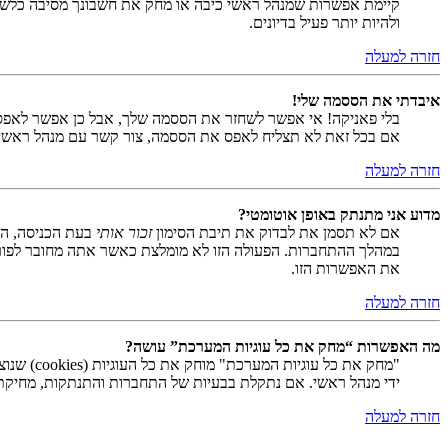
קיימת אפשרות שמנהל ראשי כיבה או מחק את חשבונך מסיבה כלשהי.
ולהיות יותר פעיל בדיונים.
חזרה למעלה
איבדתי את הססמה שלי!
בלי פאניקה! אי אפשר לשחזר את הססמה שלך, אבל כן אפשר לאפס
אם בכל זאת לא תצליח לאפס את הססמה, צור קשר עם מנהל ראשי
חזרה למעלה
מדוע אני מתנתק באופן אוטומטי?
אם לא תסמן את לבדוק את תיבת הסימון
זכור אותי
בעת הכניסה, המ
במהלך ההתחברות. הפעולה הזו לא מומלצת כאשר אתה מחובר לפור
את האפשרות הזו.
חזרה למעלה
מה האפשרות “מחק את כל עוגיות המערכת” עושה?
ידי מנהל ראשי. אם נתקלת בבעיות של התחברות והתנתקות, מחיקת ע
חזרה למעלה