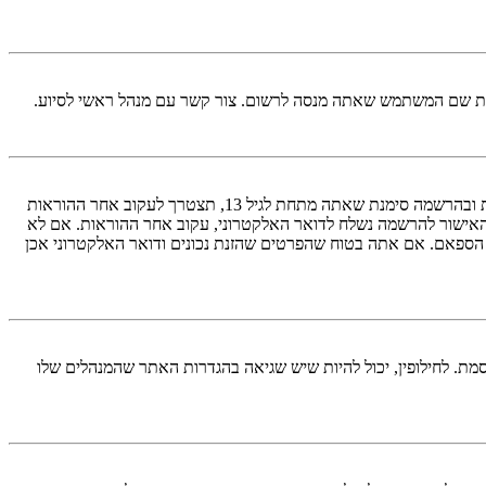
ראשית, בדוק את שם המשתמש והססמה שהזנת. אם הם נכונים, אז כנראה ואת מהדברים הבאים קרה. אם מערכת ה־COPPA פועלת במערכת ובהרשמה סימנת שאתה מתחת לגיל 13, תצטרך לעקוב אחר ההוראות
האישור להרשמה נשלח לדואר האלקטרוני, עקוב אחר ההוראות. אם לא
 הספאם. אם אתה בטוח שהפרטים שהזנת נכונים ודואר האלקטרוני אכן
מת. לחילופין, יכול להיות שיש שגיאה בהגדרות האתר שהמנהלים שלו