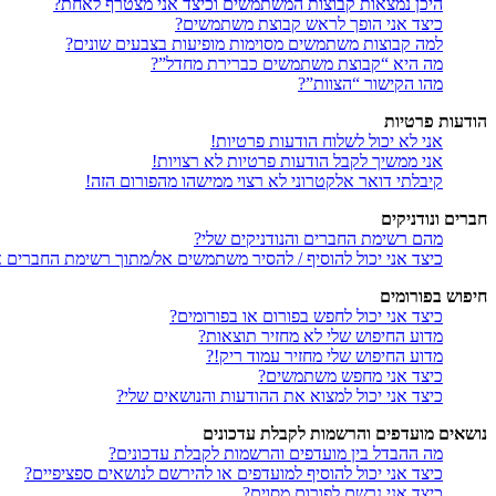
היכן נמצאות קבוצות המשתמשים וכיצד אני מצטרף לאחת?
כיצד אני הופך לראש קבוצת משתמשים?
למה קבוצות משתמשים מסוימות מופיעות בצבעים שונים?
מה היא “קבוצת משתמשים כברירת מחדל”?
מהו הקישור “הצוות”?
הודעות פרטיות
אני לא יכול לשלוח הודעות פרטיות!
אני ממשיך לקבל הודעות פרטיות לא רצויות!
קיבלתי דואר אלקטרוני לא רצוי ממישהו מהפורום הזה!
חברים ונודניקים
מהם רשימת החברים והנודניקים שלי?
כיצד אני יכול להוסיף / להסיר משתמשים אל/מתוך רשימת החברים או
חיפוש בפורומים
כיצד אני יכול לחפש בפורום או בפורומים?
מדוע החיפוש שלי לא מחזיר תוצאות?
מדוע החיפוש שלי מחזיר עמוד ריק!?
כיצד אני מחפש משתמשים?
כיצד אני יכול למצוא את ההודעות והנושאים שלי?
נושאים מועדפים והרשמות לקבלת עדכונים
מה ההבדל בין מועדפים והרשמות לקבלת עדכונים?
כיצד אני יכול להוסיף למועדפים או להירשם לנושאים ספציפיים?
כיצד אני נרשם לפורום מסוים?