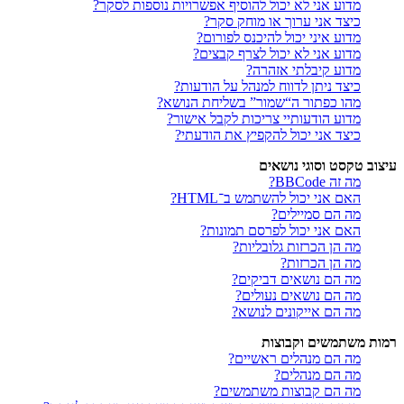
מדוע אני לא יכול להוסיף אפשרויות נוספות לסקר?
כיצד אני ערוך או מוחק סקר?
מדוע איני יכול להיכנס לפורום?
מדוע אני לא יכול לצרף קבצים?
מדוע קיבלתי אזהרה?
כיצד ניתן לדווח למנהל על הודעות?
מהו כפתור ה“שמור” בשליחת הנושא?
מדוע הודעותיי צריכות לקבל אישור?
כיצד אני יכול להקפיץ את הודעתי?
עיצוב טקסט וסוגי נושאים
מה זה BBCode?
האם אני יכול להשתמש ב־HTML?
מה הם סמיילים?
האם אני יכול לפרסם תמונות?
מה הן הכרזות גלובליות?
מה הן הכרזות?
מה הם נושאים דביקים?
מה הם נושאים נעולים?
מה הם אייקונים לנושא?
רמות משתמשים וקבוצות
מה הם מנהלים ראשיים?
מה הם מנהלים?
מה הם קבוצות משתמשים?