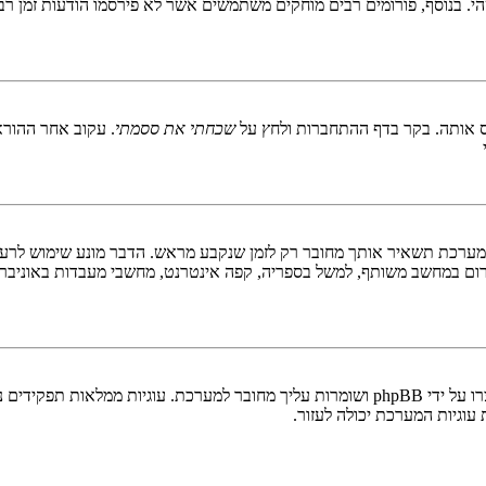
 בנוסף, פורומים רבים מוחקים משתמשים אשר לא פירסמו הודעות זמן רב כ
 אותה. בקר בדף ההתחברות ולחץ על
שכחתי את ססמתי
. עקוב אחר ההורא
ערכת תשאיר אותך מחובר רק לזמן שנקבע מראש. הדבר מונע שימוש לרעה 
ום במחשב משותף, למשל בספריה, קפה אינטרנט, מחשבי מעבדות באוניבר
"מחק את כל עוגיות המערכת" מוחק את כל העוגיות (cookies) שנוצרו על ידי phpBB ושומרות 
וגיות המערכת יכולה לעזור.