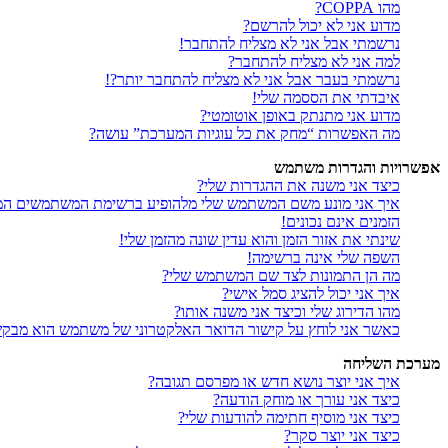
מהו COPPA?
מדוע אני לא יכול להרשם?
נרשמתי אבל אני לא מצליח להתחבר!
למה אני לא מצליח להתחבר?
נרשמתי בעבר אבל אני לא מצליח להתחבר יותר?!
איבדתי את הססמה שלי!
מדוע אני מתנתק באופן אוטומטי?
מה האפשרות “מחק את כל עוגיות המערכת” עושה?
אפשרויות והגדרות משתמש
כיצד אני משנה את ההגדרות שלי?
איך אני מונע משם המשתמש שלי מלהופיע ברשימת המשתמשים המ
הזמנים אינם נכונים!
שינתי את אזור הזמן והוא עדין שונה מהזמן שלי!
השפה שלי אינה ברשימה!
מה הן התמונות לצד שם המשתמש שלי?
איך אני יכול להציג סמל אישי?
מהו הדירוג שלי וכיצד אני משנה אותו?
כאשר אני לוחץ על קישור הדואר האלקטרוני של משתמש הוא מבק
מערכת השליחה
איך אני יוצר נושא חדש או מפרסם תגובה?
כיצד אני עורך או מוחק הודעה?
כיצד אני מוסיף חתימה להודעות שלי?
כיצד אני יוצר סקר?