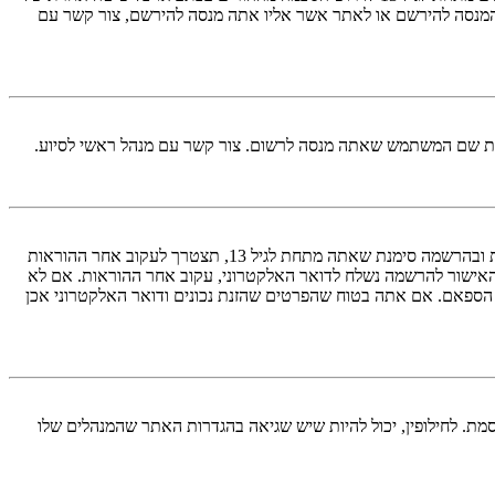
 13. אם אינך בטוח אם חוק זה חל לגביך בתור מישהו המנסה להירשם או לאתר אשר אליו אתה מנסה להירשם, צור קשר עם
ראשית, בדוק את שם המשתמש והססמה שהזנת. אם הם נכונים, אז כנראה ואת מהדברים הבאים קרה. אם מערכת ה־COPPA פועלת במערכת ובהרשמה סימנת שאתה מתחת לגיל 13, תצטרך לעקוב אחר ההוראות
האישור להרשמה נשלח לדואר האלקטרוני, עקוב אחר ההוראות. אם לא
 הספאם. אם אתה בטוח שהפרטים שהזנת נכונים ודואר האלקטרוני אכן
מת. לחילופין, יכול להיות שיש שגיאה בהגדרות האתר שהמנהלים שלו