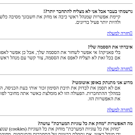
נרשמתי בעבר אבל אני לא מצליח להתחבר יותר?!
קיימת אפשרות שמנהל ראשי כיבה או מחק את חשבונך מסיבה כלשהי.
ולהיות יותר פעיל בדיונים.
חזרה למעלה
איבדתי את הססמה שלי!
בלי פאניקה! אי אפשר לשחזר את הססמה שלך, אבל כן אפשר לאפס
אם בכל זאת לא תצליח לאפס את הססמה, צור קשר עם מנהל ראשי
חזרה למעלה
מדוע אני מתנתק באופן אוטומטי?
אם לא תסמן את לבדוק את תיבת הסימון
זכור אותי
בעת הכניסה, המ
במהלך ההתחברות. הפעולה הזו לא מומלצת כאשר אתה מחובר לפור
את האפשרות הזו.
חזרה למעלה
מה האפשרות “מחק את כל עוגיות המערכת” עושה?
ידי מנהל ראשי. אם נתקלת בבעיות של התחברות והתנתקות, מחיקת ע