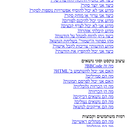
כיצד אני מוסיף חתימה להודעות שלי?
כיצד אני יוצר סקר?
מדוע אני לא יכול להוסיף אפשרויות נוספות לסקר?
כיצד אני ערוך או מוחק סקר?
מדוע איני יכול להיכנס לפורום?
מדוע אני לא יכול לצרף קבצים?
מדוע קיבלתי אזהרה?
כיצד ניתן לדווח למנהל על הודעות?
מהו כפתור ה“שמור” בשליחת הנושא?
מדוע הודעותיי צריכות לקבל אישור?
כיצד אני יכול להקפיץ את הודעתי?
עיצוב טקסט וסוגי נושאים
מה זה BBCode?
האם אני יכול להשתמש ב־HTML?
מה הם סמיילים?
האם אני יכול לפרסם תמונות?
מה הן הכרזות גלובליות?
מה הן הכרזות?
מה הם נושאים דביקים?
מה הם נושאים נעולים?
מה הם אייקונים לנושא?
רמות משתמשים וקבוצות
מה הם מנהלים ראשיים?
מה הם מנהלים?