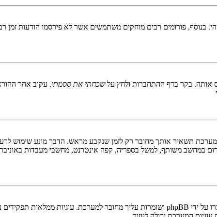
 בנוסף, פורומים רבים מוחקים משתמשים אשר לא פירסמו הודעות זמן רב כ
 אותה. בקר בדף ההתחברות ולחץ על
שכחתי את ססמתי
. עקוב אחר ההורא
ערכת תשאיר אותך מחובר רק לזמן שנקבע מראש. הדבר מונע שימוש לרעה 
ום במחשב משותף, למשל בספריה, קפה אינטרנט, מחשבי מעבדות באוניבר
"מחק את כל עוגיות המערכת" מוחק את כל העוגיות (cookies) שנוצרו על ידי phpBB ושומרות 
וגיות המערכת יכולה לעזור.