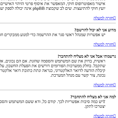
יועץ חוקי להתיעצות. שים לב שקבוצת phpBB אינה יכולה לספק יעוץ חוקי ואינה נקודה ליצירת קשר לענייני חוק מכל סוג, ובפרט הרשום להלן.
חזרה למעלה
מדוע אני לא יכול להרשם?
יש אפשרות שמנהל ראשי סגר את ההרשמה כדי למנוע ממבקרים חדשים להירשם. לחילופין ייתכן שמנהל ראש
חזרה למעלה
נרשמתי אבל אני לא מצליח להתחבר!
שתקבל. בחלק ממערכות הפורומים דורשים את הפעלת החשבון, על י
קיבלת הודעה לדואר האלקטרוני, כנראה ונתת כתובת דואר אלקטרו
נכונה, צור קשר עם מנהל המערכת.
חזרה למעלה
למה אני לא מצליח להתחבר?
Tיש כמה סיבות אפשריות לכך. קודם כל, ודא ששם המשתמש והססמה
יצטרכו לתקן.
חזרה למעלה