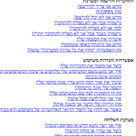
התחברות והרשמה למערכת
מדוע אני צריך להירשם?
מהו COPPA?
מדוע אני לא יכול להרשם?
נרשמתי אבל אני לא מצליח להתחבר!
למה אני לא מצליח להתחבר?
נרשמתי בעבר אבל אני לא מצליח להתחבר יותר?!
איבדתי את הססמה שלי!
מדוע אני מתנתק באופן אוטומטי?
מה האפשרות “מחק את כל עוגיות המערכת” עושה?
אפשרויות והגדרות משתמש
כיצד אני משנה את ההגדרות שלי?
איך אני מונע משם המשתמש שלי מלהופיע ברשימת המשתמשים המ
הזמנים אינם נכונים!
שינתי את אזור הזמן והוא עדין שונה מהזמן שלי!
השפה שלי אינה ברשימה!
מה הן התמונות לצד שם המשתמש שלי?
איך אני יכול להציג סמל אישי?
מהו הדירוג שלי וכיצד אני משנה אותו?
כאשר אני לוחץ על קישור הדואר האלקטרוני של משתמש הוא מבק
מערכת השליחה
איך אני יוצר נושא חדש או מפרסם תגובה?
כיצד אני עורך או מוחק הודעה?