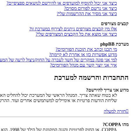
כיצד אני יכול להוסיף למועדפים או להירשם לנושאים ספציפיים?
כיצד אני נרשם לפורום מסוים?
כיצד אני מסיר את ההרשמות שלי?
קבצים מצורפים
אלו מין קבצים מצורפים ניתנים לצירוף במערכת זו?
כיצד אני מוצא את כל הקבצים המצורפים שלי?
מערכת phpBB
מי תכנן וכתב את תוכנת הפורומים?
מדוע אפשרות כזו או אחרת לא קיימת?
למי אני פונה במקרים של חשד לעברה על החוק/ניצול לרעה של המע
איך אני יוצר קשר עם מנהל הפורומים?
התחברות והרשמה למערכת
מדוע אני צריך להירשם?
לא בטוח שאתה צריך. המנהל הראשי של המערכת יכול להחליט האם ח
שליחת הודעות פרטיות או אימיילים למשתמשים אחרים ועוד. ההר
חזרה למעלה
מהו COPPA?