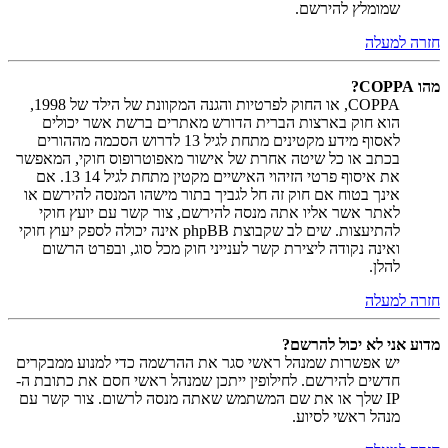
שמומלץ להירשם.
חזרה למעלה
מהו COPPA?
COPPA, או החוק לפרטיות והגנה המקוונת של הילד של 1998,
הוא חוק בארצות הברית הדורש מאתרים ברשת אשר יכולים
לאסוף מידע מקטינים מתחת לגיל 13 לדרוש הסכמה מההורים
בכתב או כל שיטה אחרת של אישור מאפוטרופוס חוקי, המאפשר
את איסוף פרטי הזיהוי האישיים מקטין מתחת לגיל 14 13. אם
אינך בטוח אם חוק זה חל לגביך בתור מישהו המנסה להירשם או
לאתר אשר אליו אתה מנסה להירשם, צור קשר עם יועץ חוקי
להתיעצות. שים לב שקבוצת phpBB אינה יכולה לספק יעוץ חוקי
ואינה נקודה ליצירת קשר לענייני חוק מכל סוג, ובפרט הרשום
להלן.
חזרה למעלה
מדוע אני לא יכול להרשם?
יש אפשרות שמנהל ראשי סגר את ההרשמה כדי למנוע ממבקרים
חדשים להירשם. לחילופין ייתכן שמנהל ראשי חסם את כתובת ה-
IP שלך או את שם המשתמש שאתה מנסה לרשום. צור קשר עם
מנהל ראשי לסיוע.