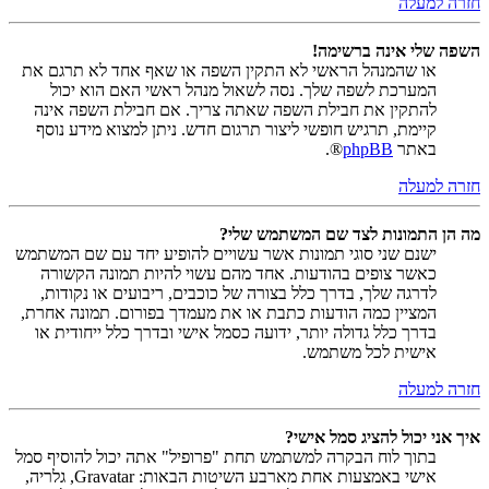
חזרה למעלה
השפה שלי אינה ברשימה!
או שהמנהל הראשי לא התקין השפה או שאף אחד לא תרגם את
המערכת לשפה שלך. נסה לשאול מנהל ראשי האם הוא יכול
להתקין את חבילת השפה שאתה צריך. אם חבילת השפה אינה
קיימת, תרגיש חופשי ליצור תרגום חדש. ניתן למצוא מידע נוסף
באתר
phpBB
®.
חזרה למעלה
מה הן התמונות לצד שם המשתמש שלי?
ישנם שני סוגי תמונות אשר עשויים להופיע יחד עם שם המשתמש
כאשר צופים בהודעות. אחד מהם עשוי להיות תמונה הקשורה
לדרגה שלך, בדרך כלל בצורה של כוכבים, ריבועים או נקודות,
המציין כמה הודעות כתבת או את מעמדך בפורום. תמונה אחרת,
בדרך כלל גדולה יותר, ידועה כסמל אישי ובדרך כלל ייחודית או
אישית לכל משתמש.
חזרה למעלה
איך אני יכול להציג סמל אישי?
בתוך לוח הבקרה למשתמש תחת "פרופיל" אתה יכול להוסיף סמל
אישי באמצעות אחת מארבע השיטות הבאות: Gravatar, גלריה,