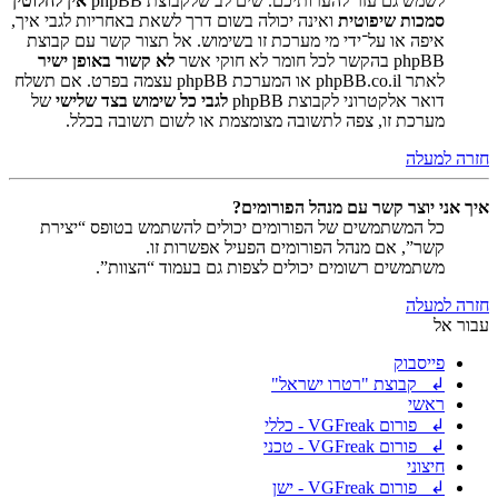
לשמש גם עזר להערותיכם. שים לב שלקבוצת phpBB
אין לחלוטין
סמכות שיפוטית
ואינה יכולה בשום דרך לשאת באחריות לגבי איך,
איפה או על־ידי מי מערכת זו בשימוש. אל תצור קשר עם קבוצת
phpBB בהקשר לכל חומר לא חוקי אשר
לא קשור באופן ישיר
לאתר phpBB.co.il או המערכת phpBB עצמה בפרט. אם תשלח
דואר אלקטרוני לקבוצת phpBB
לגבי כל שימוש בצד שלישי
של
מערכת זו, צפה לתשובה מצומצמת או לשום תשובה בכלל.
חזרה למעלה
איך אני יוצר קשר עם מנהל הפורומים?
כל המשתמשים של הפורומים יכולים להשתמש בטופס “יצירת
קשר”, אם מנהל הפורומים הפעיל אפשרות זו.
משתמשים רשומים יכולים לצפות גם בעמוד “הצוות”.
חזרה למעלה
עבור אל
פייסבוק
↲ קבוצת "רטרו ישראל"
ראשי
↲ פורום VGFreak - כללי
↲ פורום VGFreak - טכני
חיצוני
↲ פורום VGFreak - ישן