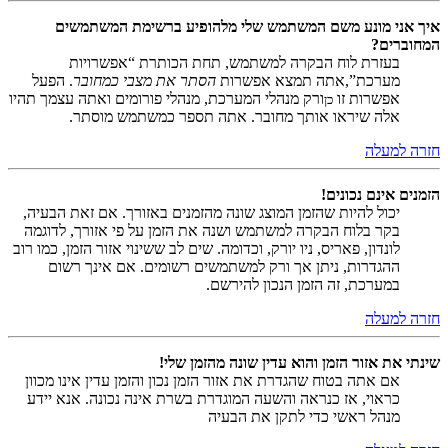
איך אני מונע משם המשתמש שלי מלהופיע ברשימת המשתמשים
המחוברים?
בעזרת לוח הבקרה למשתמש, תחת הכותרת “אפשרויות
מערכת”,אתה תמצא אפשרות
הסתר את מצבי כמחובר
. הפעל
אפשרות זו
ורק מנהלי המערכת, מנהלי פורומים ואתה עצמך תהיו
כן
אלה שיראו אותך מחובר. אתה תספר כמשתמש מוסתר.
חזרה למעלה
הזמנים אינם נכונים!
יכול להיות שהזמן המוצג שונה מהזמנים באזורך. אם זאת הבעיה,
בקר בלוח הבקרה למשתמש ושנה את הזמן על פי אזורך, לדוגמה
לונדון, פאריס, ניו יורק, וכדומה. שים לב ששינוי אזור הזמן, כמו רוב
ההגדרות, ניתן אך ורק למשתמשים רשומים. אם אינך רשום
במערכת, זה הזמן הנכון להירשם.
חזרה למעלה
שינתי את אזור הזמן והוא עדין שונה מהזמן שלי!
אם אתה בטוח שהגדרת את אזור הזמן נכון והזמן עדין אינו מכוון
כראוי, אז כנראה והשעה המוגדרת בשרת אינה נכונה. אנא יידע
מנהל ראשי כדי לתקן את הבעיה