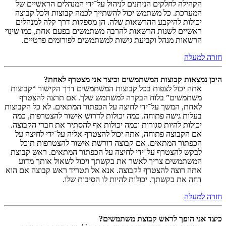
הקהילה לחלקים הניתנים לניהול על־ידי המנהלים הראשיים של
המערכת. כל משתמש יכול להשתייך לכמה קבוצות ולכל קבוצה
יכולות להיקבע ההרשאות שלה. הן מספקות דרך קלה למנהלים
ראשיים לשנות הרשאות להרבה משתמשים בפעם אחת, כמו שינוי
הרשאות מנהל וקביעת גישות למשתמשים לפורומים פרטיים.
חזרה למעלה
היכן נמצאות קבוצות המשתמשים וכיצד אני מצטרף לאחת?
אתה יכול לצפות בכל קבוצות המשתמשים דרך הקישור “קבוצות
משתמשים” בלוח הבקרה למשתמש שלך. אם תרצה להצטרף
לאחת, המשך על־ידי לחיצה על הכפתור המתאים. לא כל הקבוצות
בעלות גישה פתוחה. כמה יכולות לדרוש אישור להצטרפות, כמה
יכולות להיות סגורות וכמה יכולות אף להסתיר את חברי הקבוצה.
אם הקבוצה פתוחה, אתה יכול להצטרף אליה על־ידי לחיצה על
הכפתור המתאים. אם קבוצה דורשת אישור להצטרפות תוכל
לבקש להצטרף על־ידי לחיצה על הכפתור המתאים. ראש קבוצת
המשתמשים צריך לאשר את בקשתך ויכול לשאול אותך מדוע
אתה רוצה להצטרף לקבוצה. אנא אל תטריד ראש קבוצה אם הוא
דחה את בקשתך. יכולות להיות לו הסיבות שלו.
חזרה למעלה
כיצד אני הופך לראש קבוצת משתמשים?