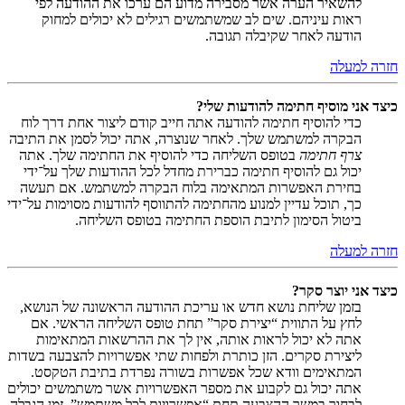
להשאיר הערה אשר מסבירה מדוע הם ערכו את ההודעה לפי
ראות עיניהם. שים לב שמשתמשים רגילים לא יכולים למחוק
הודעה לאחר שקיבלה תגובה.
חזרה למעלה
כיצד אני מוסיף חתימה להודעות שלי?
כדי להוסיף חתימה להודעה אתה חייב קודם ליצור אחת דרך לוח
הבקרה למשתמש שלך. לאחר שנוצרה, אתה יכול לסמן את התיבה
צרף חתימה
בטופס השליחה כדי להוסיף את החתימה שלך. אתה
יכול גם להוסיף חתימה כברירת מחדל לכל ההודעות שלך על־ידי
בחירת האפשרות המתאימה בלוח הבקרה למשתמש. אם תעשה
כך, תוכל עדיין למנוע מהחתימה להתווסף להודעות מסוימות על־ידי
ביטול הסימון לתיבת הוספת החתימה בטופס השליחה.
חזרה למעלה
כיצד אני יוצר סקר?
בזמן שליחת נושא חדש או עריכת ההודעה הראשונה של הנושא,
לחץ על התווית “יצירת סקר” תחת טופס השליחה הראשי. אם
אתה לא יכול לראות אותה, אין לך את ההרשאות המתאימות
ליצירת סקרים. הזן כותרת ולפחות שתי אפשרויות להצבעה בשדות
המתאימים וודא שכל אפשרות בשורה נפרדת בתיבת הטקסט.
אתה יכול גם לקבוע את מספר האפשרויות אשר משתמשים יכולים
לבחור במשך ההצבעה תחת “אפשרויות לכל משתמש”, זמן הגבלה