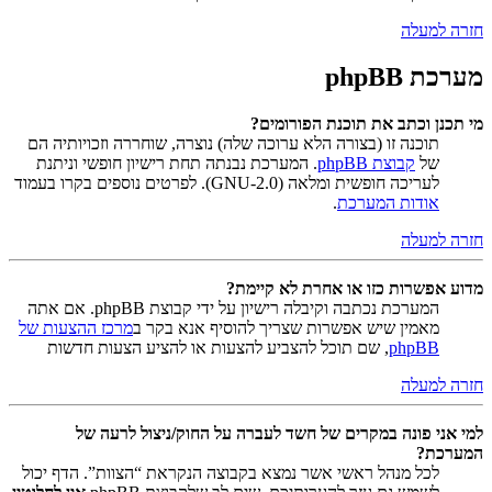
חזרה למעלה
מערכת phpBB
מי תכנן וכתב את תוכנת הפורומים?
תוכנה זו (בצורה הלא ערוכה שלה) נוצרה, שוחררה וזכויותיה הם
של
קבוצת phpBB
. המערכת נבנתה תחת רישיון חופשי וניתנת
לעריכה חופשית ומלאה (GNU-2.0). לפרטים נוספים בקרו בעמוד
אודות המערכת
.
חזרה למעלה
מדוע אפשרות כזו או אחרת לא קיימת?
המערכת נכתבה וקיבלה רישיון על ידי קבוצת phpBB. אם אתה
מאמין שיש אפשרות שצריך להוסיף אנא בקר ב
מרכז ההצעות של
phpBB
, שם תוכל להצביע להצעות או להציע הצעות חדשות
חזרה למעלה
למי אני פונה במקרים של חשד לעברה על החוק/ניצול לרעה של
המערכת?
לכל מנהל ראשי אשר נמצא בקבוצה הנקראת “הצוות”. הדף יכול