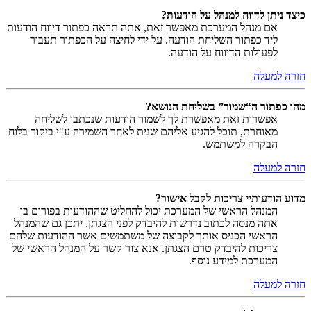
כיצד ניתן לדווח למנהל על הודעות?
אם מנהל המערכת מאפשר זאת, אתה תראה כפתור דיווח הודעות
ליד כפתור השליחת הודעה. על ידי לחיצה על הכפתור תעבור
לפעולות הדיווח על הודעה.
חזרה למעלה
מהו כפתור ה“שמור” בשליחת הנושא?
אפשרות זאת מאפשרת לך לשמור הודעות שנכתבו לשליחה
מאוחרת, תוכל להגיע אליהם שנית לאחר השמירה ע"י ביקור בלוח
הבקרה למשתמש.
חזרה למעלה
מדוע הודעותיי צריכות לקבל אישור?
המנהל הראשי של המערכת יכול להחליט שההודעות בפורום בו
אתה מנסה לכתוב נדרשות להיבדק לפני הצגתן. יתכן גם שהמנהל
הראשי הכניס אותך לקבוצה של משתמשים אשר ההודעות שלהם
צריכות להיבדק טרם הצגתן. אנא צור קשר על המנהל הראשי של
המערכת למידע נוסף.
חזרה למעלה