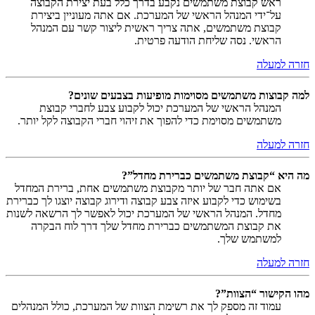
ראש קבוצת משתמשים נקבע בדרך כלל בעת יצירת הקבוצה
על־ידי המנהל הראשי של המערכת. אם אתה מעוניין ביצירת
קבוצת משתמשים, אתה צריך ראשית ליצור קשר עם המנהל
הראשי. נסה שליחת הודעה פרטית.
חזרה למעלה
למה קבוצות משתמשים מסוימות מופיעות בצבעים שונים?
המנהל הראשי של המערכת יכול לקבוע צבע לחברי קבוצת
משתמשים מסוימת כדי להפוך את זיהוי חברי הקבוצה לקל יותר.
חזרה למעלה
מה היא “קבוצת משתמשים כברירת מחדל”?
אם אתה חבר של יותר מקבוצת משתמשים אחת, ברירת המחדל
בשימוש כדי לקבוע איזה צבע קבוצה ודירוג קבוצה יוצגו לך כברירת
מחדל. המנהל הראשי של המערכת יכול לאפשר לך הרשאה לשנות
את קבוצת המשתמשים כברירת מחדל שלך דרך לוח הבקרה
למשתמש שלך.
חזרה למעלה
מהו הקישור “הצוות”?
עמוד זה מספק לך את רשימת הצוות של המערכת, כולל המנהלים