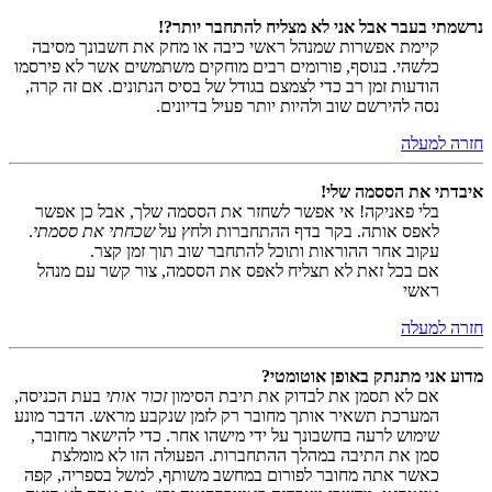
נרשמתי בעבר אבל אני לא מצליח להתחבר יותר?!
קיימת אפשרות שמנהל ראשי כיבה או מחק את חשבונך מסיבה
כלשהי. בנוסף, פורומים רבים מוחקים משתמשים אשר לא פירסמו
הודעות זמן רב כדי לצמצם בגודל של בסיס הנתונים. אם זה קרה,
נסה להירשם שוב ולהיות יותר פעיל בדיונים.
חזרה למעלה
איבדתי את הססמה שלי!
בלי פאניקה! אי אפשר לשחזר את הססמה שלך, אבל כן אפשר
לאפס אותה. בקר בדף ההתחברות ולחץ על
שכחתי את ססמתי
.
עקוב אחר ההוראות ותוכל להתחבר שוב תוך זמן קצר.
אם בכל זאת לא תצליח לאפס את הססמה, צור קשר עם מנהל
ראשי
חזרה למעלה
מדוע אני מתנתק באופן אוטומטי?
אם לא תסמן את לבדוק את תיבת הסימון
זכור אותי
בעת הכניסה,
המערכת תשאיר אותך מחובר רק לזמן שנקבע מראש. הדבר מונע
שימוש לרעה בחשבונך על ידי מישהו אחר. כדי להישאר מחובר,
סמן את התיבה במהלך ההתחברות. הפעולה הזו לא מומלצת
כאשר אתה מחובר לפורום במחשב משותף, למשל בספריה, קפה