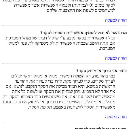
לסקר בימים (0 לצמיתות) ולבסוף האפשרות אשר מאפשרת
למשתמשים לשנות את ההצבעות שלהם.
חזרה למעלה
מדוע אני לא יכול להוסיף אפשרויות נוספות לסקר?
גבול האפשרויות בסקר נקבע ע"י שיקול דעתו של מנהל המערכת.
אם אתה חושב שכמות האפשרויות לא מספיקה לך, פנה למנהל
המערכת.
חזרה למעלה
כיצד אני ערוך או מוחק סקר?
כמו בהודעות, רק השולח המקורי, מנהל או מנהל ראשי יכולים
לערוך סקרים. כדי לערוך סקר, לחץ כדי לערוך את ההודעה
הראשונה בנושא. היא תמיד מכילה את הסקר הנקבע לנושא. אם
אף אחד לא הצביע, ניתן למחוק את הסקר או לשנות כל אחת
מהאפשרויות שלו. עם זאת, אם משתמשים כבר הצביעו בסקר, רק
מנהלים או מנהלים ראשיים יכולים לערוך או למחוק אותו. כך נמנע
מאפשרויות הסקר להשתנות באמצע תקופת הסקר.
חזרה למעלה