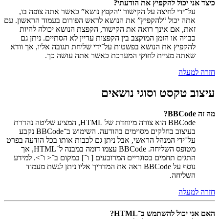
כיצד אני יכול להקפיץ את הודעתי?
על־ידי לחיצה על הקישור “הקפץ נושא” כאשר אתה צופה בו,
אתה יכול “להקפיץ” את הנושא לראש הפורום בעמוד הראשון. עם
זאת, אם אינך רואה את הקישור, הקפצת הנושא יכולה להיות
כבויה או הזמן המוקצב בין הקפצות עדיין לא הסתיים. ניתן גם
להקפיץ את הנושא בפשטות על־ידי שליחת תגובה אליו, אך וודא
שאתה מציית לחוקי המערכת כאשר אתה עושה כך.
חזרה למעלה
עיצוב טקסט וסוגי נושאים
מה זה BBCode?
BBCode הוא צורה מיוחדת של HTML, המציע שליטה נהדרת
בעיצוב בחלקים מסוימים בהודעה. השימוש ב־BBCode נקבע
על־ידי המנהל הראשי, אבל ניתן גם לכבות אותו בכל הודעה בפרט
מטופס השליחה. BBCode עצמו דומה במבנה ל־HTML, אך
התגים תחמים בסוגריים המרובעים [ ו־] במקום ב־< ו־>. למידע
נוסף על BBCode ראה את המדריך אליו ניתן לגשת מעמוד
השליחה.
חזרה למעלה
האם אני יכול להשתמש ב־HTML?