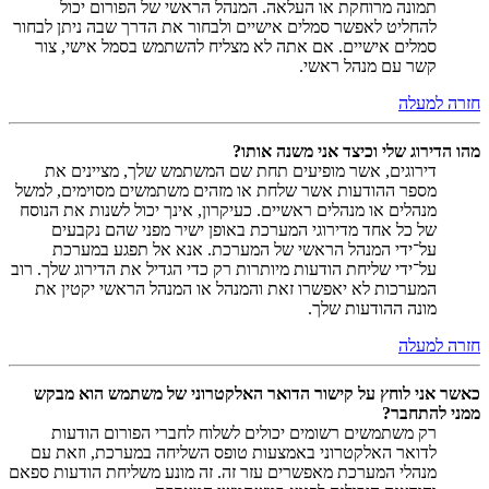
תמונה מרוחקת או העלאה. המנהל הראשי של הפורום יכול
להחליט לאפשר סמלים אישיים ולבחור את הדרך שבה ניתן לבחור
סמלים אישיים. אם אתה לא מצליח להשתמש בסמל אישי, צור
קשר עם מנהל ראשי.
חזרה למעלה
מהו הדירוג שלי וכיצד אני משנה אותו?
דירוגים, אשר מופיעים תחת שם המשתמש שלך, מציינים את
מספר ההודעות אשר שלחת או מזהים משתמשים מסוימים, למשל
מנהלים או מנהלים ראשיים. כעיקרון, אינך יכול לשנות את הנוסח
של כל אחד מדירוגי המערכת באופן ישיר מפני שהם נקבעים
על־ידי המנהל הראשי של המערכת. אנא אל תפגע במערכת
על־ידי שליחת הודעות מיותרות רק כדי הגדיל את הדירוג שלך. רוב
המערכות לא יאפשרו זאת והמנהל או המנהל הראשי יקטין את
מונה ההודעות שלך.
חזרה למעלה
כאשר אני לוחץ על קישור הדואר האלקטרוני של משתמש הוא מבקש
ממני להתחבר?
רק משתמשים רשומים יכולים לשלוח לחברי הפורום הודעות
לדואר האלקטרוני באמצעות טופס השליחה במערכת, וזאת עם
מנהלי המערכת מאפשרים עזר זה. זה מונע משליחת הודעות ספאם