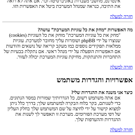
אינטרנט, מחשבי מעבדות באוניברסיטה וכו׳. אם אתה לא רואה
את התיבה, כנראה שמנהל המערכת ביטל את האפשרות הזו.
חזרה למעלה
מה האפשרות “מחק את כל עוגיות המערכת” עושה?
"מחק את כל עוגיות המערכת" מוחק את כל העוגיות (cookies)
שנוצרו על ידי phpBB ושומרות עליך מחובר למערכת. עוגיות
ממלאות תפקידים נוספים כמו מעקב קריאה של נושאים והודעות
אם האפשרות הופעלה על ידי מנהל ראשי. אם נתקלת בבעיות של
התחברות והתנתקות, מחיקת עוגיות המערכת יכולה לעזור.
חזרה למעלה
אפשרויות והגדרות משתמש
כיצד אני משנה את ההגדרות שלי?
אם אתה משתמש רשום, כל הגדרותיך שמורות במסד הנתונים.
כדי לשנותם, בקר בלוח הבקרה למשתמש שלך; בדרך כלל ניתן
למצוא קישור על ידי לחיצה על שם המשתמש שלך בחלק העליון
של דפי מערכת הפורומים. מערכת זו תאפשר לך לשנות את
ההגדרות וההעדפות שלך.
חזרה למעלה