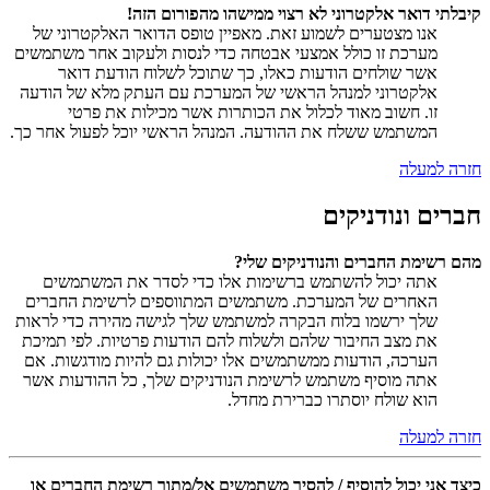
קיבלתי דואר אלקטרוני לא רצוי ממישהו מהפורום הזה!
אנו מצטערים לשמוע זאת. מאפיין טופס הדואר האלקטרוני של
מערכת זו כולל אמצעי אבטחה כדי לנסות ולעקוב אחר משתמשים
אשר שולחים הודעות כאלו, כך שתוכל לשלוח הודעת דואר
אלקטרוני למנהל הראשי של המערכת עם העתק מלא של הודעה
זו. חשוב מאוד לכלול את הכותרות אשר מכילות את פרטי
המשתמש ששלח את ההודעה. המנהל הראשי יוכל לפעול אחר כך.
חזרה למעלה
חברים ונודניקים
מהם רשימת החברים והנודניקים שלי?
אתה יכול להשתמש ברשימות אלו כדי לסדר את המשתמשים
האחרים של המערכת. משתמשים המתווספים לרשימת החברים
שלך ירשמו בלוח הבקרה למשתמש שלך לגישה מהירה כדי לראות
את מצב החיבור שלהם ולשלוח להם הודעות פרטיות. לפי תמיכת
הערכה, הודעות ממשתמשים אלו יכולות גם להיות מודגשות. אם
אתה מוסיף משתמש לרשימת הנודניקים שלך, כל ההודעות אשר
הוא שולח יוסתרו כברירת מחדל.
חזרה למעלה
כיצד אני יכול להוסיף / להסיר משתמשים אל/מתוך רשימת החברים או