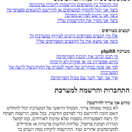
מה ההבדל בין מועדפים והרשמות לקבלת עדכונים?
כיצד אני יכול להוסיף למועדפים או להירשם לנושאים ספציפיים?
כיצד אני נרשם לפורום מסוים?
כיצד אני מסיר את ההרשמות שלי?
קבצים מצורפים
אלו מין קבצים מצורפים ניתנים לצירוף במערכת זו?
כיצד אני מוצא את כל הקבצים המצורפים שלי?
מערכת phpBB
מי תכנן וכתב את תוכנת הפורומים?
מדוע אפשרות כזו או אחרת לא קיימת?
למי אני פונה במקרים של חשד לעברה על החוק/ניצול לרעה של
המערכת?
איך אני יוצר קשר עם מנהל הפורומים?
התחברות והרשמה למערכת
מדוע אני צריך להירשם?
לא בטוח שאתה צריך. המנהל הראשי של המערכת יכול להחליט
האם חובה להירשם כדי לפרסם הודעות. בכל אופן, הרשמה תפתח
לך גישה לאפשרויות נוספות שלא זמינות לאורחים, כמו למשל
הגדרת תמונת פרופיל, שליחת הודעות פרטיות או אימיילים
למשתמשים אחרים ועוד. ההרשמה לוקחת כמה רגעים כך