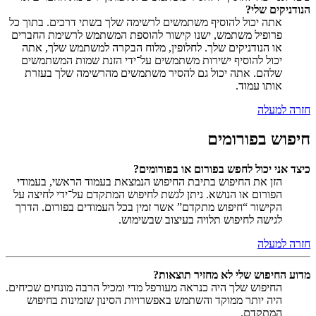
הנודניקים שלי?
אתה יכול להוסיף משתמשים לרשימה שלך בשתי דרכים. בתוך כל
פרופיל משתמש, ישנו קישור להוספת המשתמש לרשימת החברים
או הנודניקים שלך. לחלופין, מלוח הבקרה למשתמש שלך, אתה
יכול להוסיף ישירות משתמשים על־ידי הזנת שמות המשתמשים
שלהם. אתה יכול גם להסיר משתמשים מהרשימה שלך בעזרת
אותו עמוד.
חזרה למעלה
חיפוש בפורומים
כיצד אני יכול לחפש בפורום או בפורומים?
הזן את החיפוש בתיבת החיפוש הנמצאת בעמוד הראשי, בעמודי
הפורום או הנושא. ניתן לגשת לחיפוש המתקדם על־ידי לחיצה על
הקישור “חיפוש מתקדם” אשר זמין בכל העמודים בפורום. הדרך
לגישה לחיפוש תלויה בעיצוב שבשימוש.
חזרה למעלה
מדוע החיפוש שלי לא מחזיר תוצאות?
החיפוש שלך היה כנראה מעורפל מדי ומכיל הרבה מונחים שכיחים.
היה יותר ממוקד והשתמש באפשרויות הסינון שזמינות בחיפוש
המתקדם.