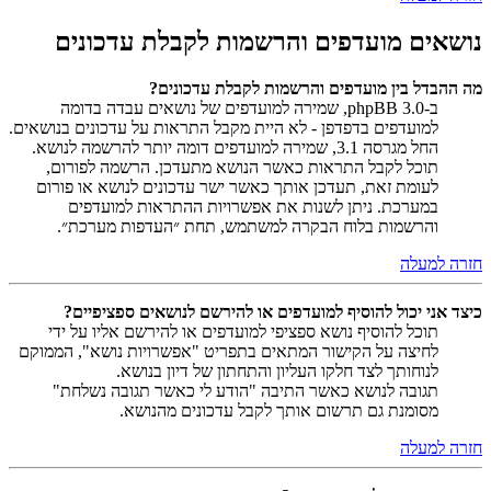
נושאים מועדפים והרשמות לקבלת עדכונים
מה ההבדל בין מועדפים והרשמות לקבלת עדכונים?
ב-phpBB 3.0, שמירה למועדפים של נושאים עבדה בדומה
למועדפים בדפדפן - לא היית מקבל התראות על עדכונים בנושאים.
החל מגרסה 3.1, שמירה למועדפים דומה יותר להרשמה לנושא.
תוכל לקבל התראות כאשר הנושא מתעדכן. הרשמה לפורום,
לעומת זאת, תעדכן אותך כאשר ישר עדכונים לנושא או פורום
במערכת. ניתן לשנות את אפשרויות ההתראות למועדפים
והרשמות בלוח הבקרה למשתמש, תחת ״העדפות מערכת״.
חזרה למעלה
כיצד אני יכול להוסיף למועדפים או להירשם לנושאים ספציפיים?
תוכל להוסיף נושא ספציפי למועדפים או להירשם אליו על ידי
לחיצה על הקישור המתאים בתפריט "אפשרויות נושא", הממוקם
לנוחותך לצד חלקו העליון והתחתון של דיון בנושא.
תגובה לנושא כאשר התיבה "הודע לי כאשר תגובה נשלחת"
מסומנת גם תרשום אותך לקבל עדכונים מהנושא.
חזרה למעלה