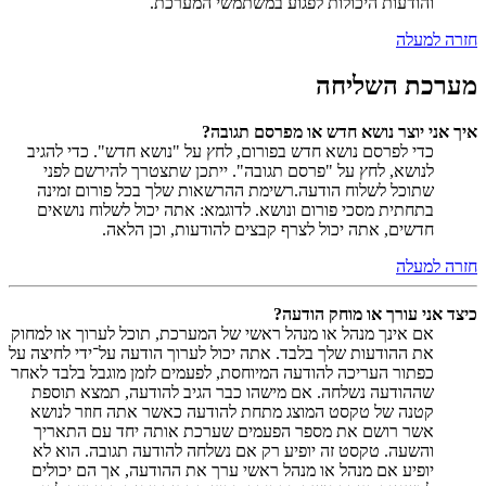
והודעות היכולות לפגוע במשתמשי המערכת.
חזרה למעלה
מערכת השליחה
איך אני יוצר נושא חדש או מפרסם תגובה?
כדי לפרסם נושא חדש בפורום, לחץ על "נושא חדש". כדי להגיב
לנושא, לחץ על "פרסם תגובה". ייתכן שתצטרך להירשם לפני
שתוכל לשלוח הודעה.רשימת ההרשאות שלך בכל פורום זמינה
בתחתית מסכי פורום ונושא. לדוגמא: אתה יכול לשלוח נושאים
חדשים, אתה יכול לצרף קבצים להודעות, וכן הלאה.
חזרה למעלה
כיצד אני עורך או מוחק הודעה?
אם אינך מנהל או מנהל ראשי של המערכת, תוכל לערוך או למחוק
את ההודעות שלך בלבד. אתה יכול לערוך הודעה על־ידי לחיצה על
כפתור העריכה להודעה המיוחסת, לפעמים לזמן מוגבל בלבד לאחר
שההודעה נשלחה. אם מישהו כבר הגיב להודעה, תמצא תוספת
קטנה של טקסט המוצג מתחת להודעה כאשר אתה חוזר לנושא
אשר רושם את מספר הפעמים שערכת אותה יחד עם התאריך
והשעה. טקסט זה יופיע רק אם נשלחה להודעה תגובה. הוא לא
יופיע אם מנהל או מנהל ראשי ערך את ההודעה, אך הם יכולים