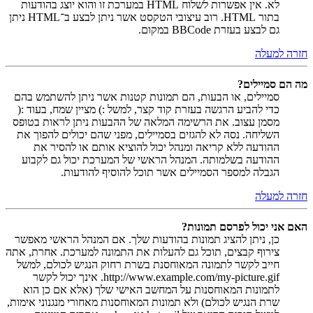
לא. אין אפשרות לשלוח HTML במערכת זו והוא יוצג בהודעות
בתור HTML. רוב עיצובי הטקסט אשר ניתן לבצע ב־HTML ניתן
גם לבצע בעזרת BBCode במקום.
חזרה למעלה
מה הם סמיילים?
סמיילים, או הבעות, הם תמונות קטנות אשר ניתן להשתמש בהם
כדי להביע הרגשה בעזרת קוד קצר, למשל :) מציין שמח, בעוד :(
מסמן עצוב. את הרשימה המלאה של ההבעות ניתן לראות בטופס
השליחה. נסה לא להגזים בסמיילים, מפני שהם יכולים להפוך את
ההודעה ללא קריאה ומנהל יכול להוציא אותם או להסיר את
ההודעה בשלמותה. המנהל הראשי של המערכת יכול גם לקבוע
הגבלה למספר הסמיילים אשר תוכל להוסיף להודעות.
חזרה למעלה
האם אני יכול לפרסם תמונות?
כן, ניתן להציג תמונות בהודעות שלך. אם המנהל הראשי מאפשר
צירוף קבצים, תוכל גם להעלות את התמונה למערכת. אחרת, אתה
חייב לקשר לתמונה המאוחסנת בשרת רחוק הנגיש לכולם, למשל
http://www.example.com/my-picture.gif. אינך יכול לקשר
לתמונות המאוחסנות על המחשב האישי שלך (אלא אם כן הוא
שרת הנגיש לכולם) ולא תמונות המאוחסנות מאחורי מנגנוני אימות,