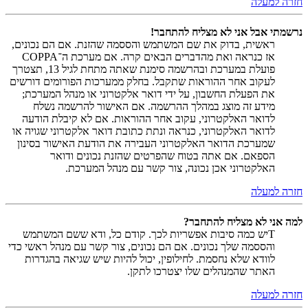
חזרה למעלה
נרשמתי אבל אני לא מצליח להתחבר!
ראשית, בדוק את שם המשתמש והססמה שהזנת. אם הם נכונים,
אז כנראה ואת מהדברים הבאים קרה. אם מערכת ה־COPPA
פועלת במערכת ובהרשמה סימנת שאתה מתחת לגיל 13, תצטרך
לעקוב אחר ההוראות שתקבל. בחלק ממערכות הפורומים דורשים
את הפעלת החשבון, על ידי דואר אלקטרוני או מנהל המערכת;
מידע זה מוצג במהלך ההרשמה. אם האישור להרשמה נשלח
לדואר האלקטרוני, עקוב אחר ההוראות. אם לא קיבלת הודעה
לדואר האלקטרוני, כנראה ונתת כתובת דואר אלקטרוני שגויה או
שמערכת הדואר האלקטרוני העבירה את הודעת האישור בסינון
הספאם. אם אתה בטוח שהפרטים שהזנת נכונים ודואר
האלקטרוני אכן נכונה, צור קשר עם מנהל המערכת.
חזרה למעלה
למה אני לא מצליח להתחבר?
Tיש כמה סיבות אפשריות לכך. קודם כל, ודא ששם המשתמש
והססמה שלך נכונים. אם הם נכונים, צור קשר עם מנהל ראשי כדי
לוודא שלא נחסמת. לחילופין, יכול להיות שיש שגיאה בהגדרות
האתר שהמנהלים שלו יצטרכו לתקן.
חזרה למעלה