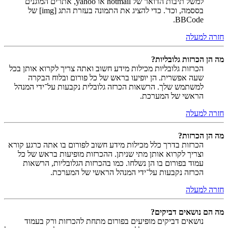
למשל תיבות הדואר של hotmail או yahoo, אתרים המוגנים
בססמה, וכד'. כדי להציג את התמונה בעזרת התג [img] של
BBCode.
חזרה למעלה
מה הן הכרזות גלובליות?
הכרזות גלובליות מכילות מידע חשוב ואתה צריך לקרוא אותן בכל
שעה אפשרית. הן יופיעו בראש של כל פורום ובלוח הבקרה
למשתמש שלך. הרשאות הכרזה גלובלית נקבעות על־ידי המנהל
הראשי של המערכת.
חזרה למעלה
מה הן הכרזות?
הכרזות בדרך כלל מכילות מידע חשוב לפורום בו אתה כרגע קורא
וצריך לקרוא אותן מתי שניתן. ההכרזות מופיעות בראש של כל
עמוד בפורום בו הן נשלחו. כמו בהכרזות הגלובליות, הרשאות
הכרזה נקבעות על־ידי המנהל הראשי של המערכת.
חזרה למעלה
מה הם נושאים דביקים?
נושאים דביקים מופיעים בפורום מתחת להכרזות ורק בעמוד