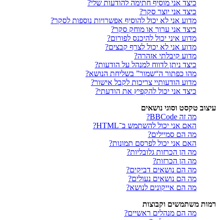
כיצד אני מוסיף חתימה להודעות שלי?
כיצד אני יוצר סקר?
מדוע אני לא יכול להוסיף אפשרויות נוספות לסקר?
כיצד אני ערוך או מוחק סקר?
מדוע איני יכול להיכנס לפורום?
מדוע אני לא יכול לצרף קבצים?
מדוע קיבלתי אזהרה?
כיצד ניתן לדווח למנהל על הודעות?
מהו כפתור ה“שמור” בשליחת הנושא?
מדוע הודעותיי צריכות לקבל אישור?
כיצד אני יכול להקפיץ את הודעתי?
עיצוב טקסט וסוגי נושאים
מה זה BBCode?
האם אני יכול להשתמש ב־HTML?
מה הם סמיילים?
האם אני יכול לפרסם תמונות?
מה הן הכרזות גלובליות?
מה הן הכרזות?
מה הם נושאים דביקים?
מה הם נושאים נעולים?
מה הם אייקונים לנושא?
רמות משתמשים וקבוצות
מה הם מנהלים ראשיים?