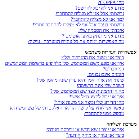
מהו COPPA?
מדוע אני לא יכול להרשם?
נרשמתי אבל אני לא מצליח להתחבר!
למה אני לא מצליח להתחבר?
נרשמתי בעבר אבל אני לא מצליח להתחבר יותר?!
איבדתי את הססמה שלי!
מדוע אני מתנתק באופן אוטומטי?
מה האפשרות “מחק את כל עוגיות המערכת” עושה?
אפשרויות והגדרות משתמש
כיצד אני משנה את ההגדרות שלי?
איך אני מונע משם המשתמש שלי מלהופיע ברשימת המשתמשים
המחוברים?
הזמנים אינם נכונים!
שינתי את אזור הזמן והוא עדין שונה מהזמן שלי!
השפה שלי אינה ברשימה!
מה הן התמונות לצד שם המשתמש שלי?
איך אני יכול להציג סמל אישי?
מהו הדירוג שלי וכיצד אני משנה אותו?
כאשר אני לוחץ על קישור הדואר האלקטרוני של משתמש הוא
מבקש ממני להתחבר?
מערכת השליחה
איך אני יוצר נושא חדש או מפרסם תגובה?
כיצד אני עורך או מוחק הודעה?