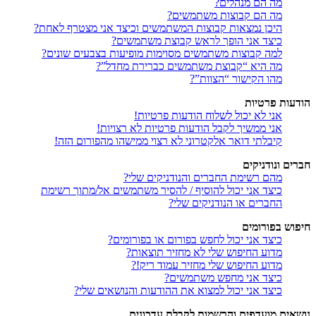
מה הם מנהלים?
מה הם קבוצות משתמשים?
היכן נמצאות קבוצות המשתמשים וכיצד אני מצטרף לאחת?
כיצד אני הופך לראש קבוצת משתמשים?
למה קבוצות משתמשים מסוימות מופיעות בצבעים שונים?
מה היא “קבוצת משתמשים כברירת מחדל”?
מהו הקישור “הצוות”?
הודעות פרטיות
אני לא יכול לשלוח הודעות פרטיות!
אני ממשיך לקבל הודעות פרטיות לא רצויות!
קיבלתי דואר אלקטרוני לא רצוי ממישהו מהפורום הזה!
חברים ונודניקים
מהם רשימת החברים והנודניקים שלי?
כיצד אני יכול להוסיף / להסיר משתמשים אל/מתוך רשימת
החברים או הנודניקים שלי?
חיפוש בפורומים
כיצד אני יכול לחפש בפורום או בפורומים?
מדוע החיפוש שלי לא מחזיר תוצאות?
מדוע החיפוש שלי מחזיר עמוד ריק!?
כיצד אני מחפש משתמשים?
כיצד אני יכול למצוא את ההודעות והנושאים שלי?
נושאים מועדפים והרשמות לקבלת עדכונים