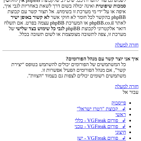
לשמש גם עזר להערותיכם. שים לב שלקבוצת phpBB
אין לחלוטין
סמכות שיפוטית
ואינה יכולה בשום דרך לשאת באחריות לגבי איך,
איפה או על־ידי מי מערכת זו בשימוש. אל תצור קשר עם קבוצת
phpBB בהקשר לכל חומר לא חוקי אשר
לא קשור באופן ישיר
לאתר phpBB.co.il או המערכת phpBB עצמה בפרט. אם תשלח
דואר אלקטרוני לקבוצת phpBB
לגבי כל שימוש בצד שלישי
של
מערכת זו, צפה לתשובה מצומצמת או לשום תשובה בכלל.
חזרה למעלה
איך אני יוצר קשר עם מנהל הפורומים?
כל המשתמשים של הפורומים יכולים להשתמש בטופס “יצירת
קשר”, אם מנהל הפורומים הפעיל אפשרות זו.
משתמשים רשומים יכולים לצפות גם בעמוד “הצוות”.
חזרה למעלה
עבור אל
פייסבוק
↲ קבוצת "רטרו ישראל"
ראשי
↲ פורום VGFreak - כללי
↲ פורום VGFreak - טכני
חיצוני
↲ פורום VGFreak - ישן