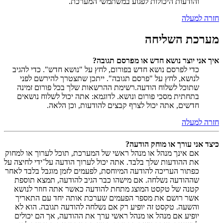
והודעות היכולות לפגוע במשתמשי המערכת.
חזרה למעלה
מערכת השליחה
איך אני יוצר נושא חדש או מפרסם תגובה?
כדי לפרסם נושא חדש בפורום, לחץ על "נושא חדש". כדי להגיב
לנושא, לחץ על "פרסם תגובה". ייתכן שתצטרך להירשם לפני
שתוכל לשלוח הודעה.רשימת ההרשאות שלך בכל פורום זמינה
בתחתית מסכי פורום ונושא. לדוגמא: אתה יכול לשלוח נושאים
חדשים, אתה יכול לצרף קבצים להודעות, וכן הלאה.
חזרה למעלה
כיצד אני עורך או מוחק הודעה?
אם אינך מנהל או מנהל ראשי של המערכת, תוכל לערוך או למחוק
את ההודעות שלך בלבד. אתה יכול לערוך הודעה על־ידי לחיצה על
כפתור העריכה להודעה המיוחסת, לפעמים לזמן מוגבל בלבד לאחר
שההודעה נשלחה. אם מישהו כבר הגיב להודעה, תמצא תוספת
קטנה של טקסט המוצג מתחת להודעה כאשר אתה חוזר לנושא
אשר רושם את מספר הפעמים שערכת אותה יחד עם התאריך
והשעה. טקסט זה יופיע רק אם נשלחה להודעה תגובה. הוא לא
יופיע אם מנהל או מנהל ראשי ערך את ההודעה, אך הם יכולים