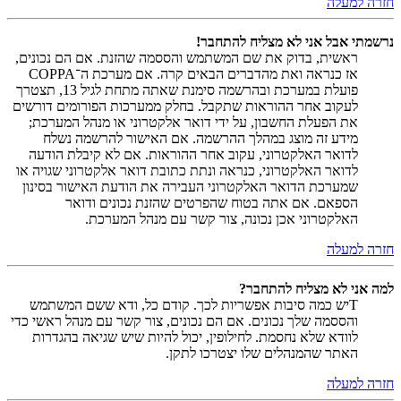
חזרה למעלה
נרשמתי אבל אני לא מצליח להתחבר!
ראשית, בדוק את שם המשתמש והססמה שהזנת. אם הם נכונים,
אז כנראה ואת מהדברים הבאים קרה. אם מערכת ה־COPPA
פועלת במערכת ובהרשמה סימנת שאתה מתחת לגיל 13, תצטרך
לעקוב אחר ההוראות שתקבל. בחלק ממערכות הפורומים דורשים
את הפעלת החשבון, על ידי דואר אלקטרוני או מנהל המערכת;
מידע זה מוצג במהלך ההרשמה. אם האישור להרשמה נשלח
לדואר האלקטרוני, עקוב אחר ההוראות. אם לא קיבלת הודעה
לדואר האלקטרוני, כנראה ונתת כתובת דואר אלקטרוני שגויה או
שמערכת הדואר האלקטרוני העבירה את הודעת האישור בסינון
הספאם. אם אתה בטוח שהפרטים שהזנת נכונים ודואר
האלקטרוני אכן נכונה, צור קשר עם מנהל המערכת.
חזרה למעלה
למה אני לא מצליח להתחבר?
Tיש כמה סיבות אפשריות לכך. קודם כל, ודא ששם המשתמש
והססמה שלך נכונים. אם הם נכונים, צור קשר עם מנהל ראשי כדי
לוודא שלא נחסמת. לחילופין, יכול להיות שיש שגיאה בהגדרות
האתר שהמנהלים שלו יצטרכו לתקן.
חזרה למעלה