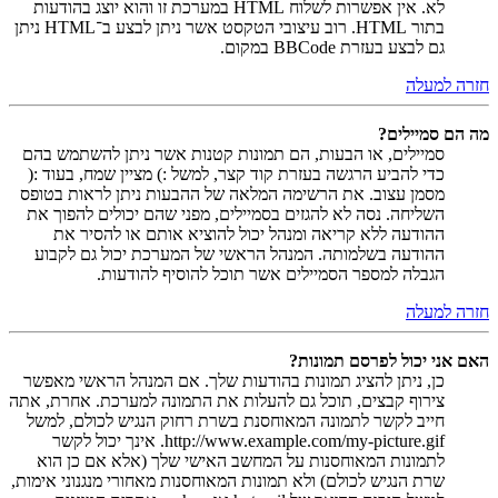
לא. אין אפשרות לשלוח HTML במערכת זו והוא יוצג בהודעות
בתור HTML. רוב עיצובי הטקסט אשר ניתן לבצע ב־HTML ניתן
גם לבצע בעזרת BBCode במקום.
חזרה למעלה
מה הם סמיילים?
סמיילים, או הבעות, הם תמונות קטנות אשר ניתן להשתמש בהם
כדי להביע הרגשה בעזרת קוד קצר, למשל :) מציין שמח, בעוד :(
מסמן עצוב. את הרשימה המלאה של ההבעות ניתן לראות בטופס
השליחה. נסה לא להגזים בסמיילים, מפני שהם יכולים להפוך את
ההודעה ללא קריאה ומנהל יכול להוציא אותם או להסיר את
ההודעה בשלמותה. המנהל הראשי של המערכת יכול גם לקבוע
הגבלה למספר הסמיילים אשר תוכל להוסיף להודעות.
חזרה למעלה
האם אני יכול לפרסם תמונות?
כן, ניתן להציג תמונות בהודעות שלך. אם המנהל הראשי מאפשר
צירוף קבצים, תוכל גם להעלות את התמונה למערכת. אחרת, אתה
חייב לקשר לתמונה המאוחסנת בשרת רחוק הנגיש לכולם, למשל
http://www.example.com/my-picture.gif. אינך יכול לקשר
לתמונות המאוחסנות על המחשב האישי שלך (אלא אם כן הוא
שרת הנגיש לכולם) ולא תמונות המאוחסנות מאחורי מנגנוני אימות,