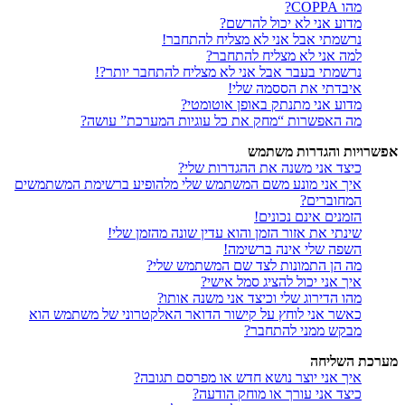
מהו COPPA?
מדוע אני לא יכול להרשם?
נרשמתי אבל אני לא מצליח להתחבר!
למה אני לא מצליח להתחבר?
נרשמתי בעבר אבל אני לא מצליח להתחבר יותר?!
איבדתי את הססמה שלי!
מדוע אני מתנתק באופן אוטומטי?
מה האפשרות “מחק את כל עוגיות המערכת” עושה?
אפשרויות והגדרות משתמש
כיצד אני משנה את ההגדרות שלי?
איך אני מונע משם המשתמש שלי מלהופיע ברשימת המשתמשים
המחוברים?
הזמנים אינם נכונים!
שינתי את אזור הזמן והוא עדין שונה מהזמן שלי!
השפה שלי אינה ברשימה!
מה הן התמונות לצד שם המשתמש שלי?
איך אני יכול להציג סמל אישי?
מהו הדירוג שלי וכיצד אני משנה אותו?
כאשר אני לוחץ על קישור הדואר האלקטרוני של משתמש הוא
מבקש ממני להתחבר?
מערכת השליחה
איך אני יוצר נושא חדש או מפרסם תגובה?
כיצד אני עורך או מוחק הודעה?