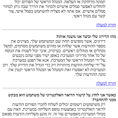
תמונה מרוחקת או העלאה. המנהל הראשי של הפורום יכול
להחליט לאפשר סמלים אישיים ולבחור את הדרך שבה ניתן לבחור
סמלים אישיים. אם אתה לא מצליח להשתמש בסמל אישי, צור
קשר עם מנהל ראשי.
חזרה למעלה
מהו הדירוג שלי וכיצד אני משנה אותו?
דירוגים, אשר מופיעים תחת שם המשתמש שלך, מציינים את
מספר ההודעות אשר שלחת או מזהים משתמשים מסוימים, למשל
מנהלים או מנהלים ראשיים. כעיקרון, אינך יכול לשנות את הנוסח
של כל אחד מדירוגי המערכת באופן ישיר מפני שהם נקבעים
על־ידי המנהל הראשי של המערכת. אנא אל תפגע במערכת
על־ידי שליחת הודעות מיותרות רק כדי הגדיל את הדירוג שלך. רוב
המערכות לא יאפשרו זאת והמנהל או המנהל הראשי יקטין את
מונה ההודעות שלך.
חזרה למעלה
כאשר אני לוחץ על קישור הדואר האלקטרוני של משתמש הוא מבקש
ממני להתחבר?
רק משתמשים רשומים יכולים לשלוח לחברי הפורום הודעות
לדואר האלקטרוני באמצעות טופס השליחה במערכת, וזאת עם
מנהלי המערכת מאפשרים עזר זה. זה מונע משליחת הודעות ספאם