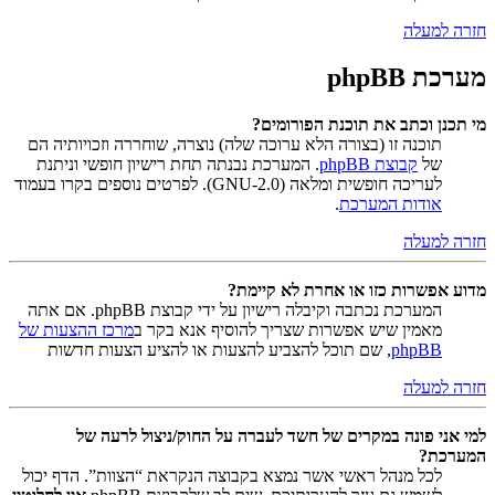
חזרה למעלה
מערכת phpBB
מי תכנן וכתב את תוכנת הפורומים?
תוכנה זו (בצורה הלא ערוכה שלה) נוצרה, שוחררה וזכויותיה הם
של
קבוצת phpBB
. המערכת נבנתה תחת רישיון חופשי וניתנת
לעריכה חופשית ומלאה (GNU-2.0). לפרטים נוספים בקרו בעמוד
אודות המערכת
.
חזרה למעלה
מדוע אפשרות כזו או אחרת לא קיימת?
המערכת נכתבה וקיבלה רישיון על ידי קבוצת phpBB. אם אתה
מאמין שיש אפשרות שצריך להוסיף אנא בקר ב
מרכז ההצעות של
phpBB
, שם תוכל להצביע להצעות או להציע הצעות חדשות
חזרה למעלה
למי אני פונה במקרים של חשד לעברה על החוק/ניצול לרעה של
המערכת?
לכל מנהל ראשי אשר נמצא בקבוצה הנקראת “הצוות”. הדף יכול