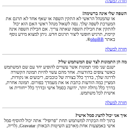
חזרה למעלה
השפה שלי אינה ברשימה!
או שהמנהל הראשי לא התקין השפה או שאף אחד לא תרגם את
המערכת לשפה שלך. נסה לשאול מנהל ראשי האם הוא יכול
להתקין את חבילת השפה שאתה צריך. אם חבילת השפה אינה
קיימת, תרגיש חופשי ליצור תרגום חדש. ניתן למצוא מידע נוסף
באתר
phpBB
®.
חזרה למעלה
מה הן התמונות לצד שם המשתמש שלי?
ישנם שני סוגי תמונות אשר עשויים להופיע יחד עם שם המשתמש
כאשר צופים בהודעות. אחד מהם עשוי להיות תמונה הקשורה
לדרגה שלך, בדרך כלל בצורה של כוכבים, ריבועים או נקודות,
המציין כמה הודעות כתבת או את מעמדך בפורום. תמונה אחרת,
בדרך כלל גדולה יותר, ידועה כסמל אישי ובדרך כלל ייחודית או
אישית לכל משתמש.
חזרה למעלה
איך אני יכול להציג סמל אישי?
בתוך לוח הבקרה למשתמש תחת "פרופיל" אתה יכול להוסיף סמל
אישי באמצעות אחת מארבע השיטות הבאות: Gravatar, גלריה,