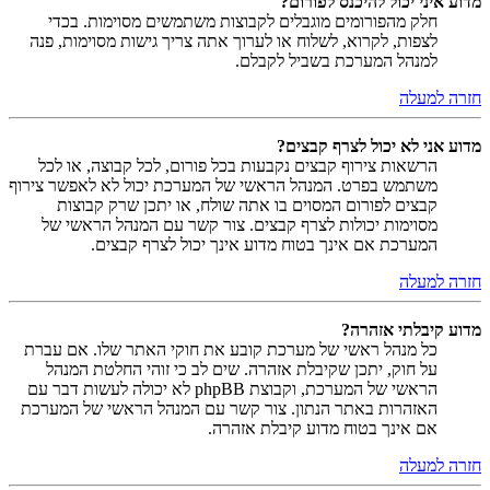
מדוע איני יכול להיכנס לפורום?
חלק מהפורומים מוגבלים לקבוצות משתמשים מסוימות. בכדי
לצפות, לקרוא, לשלוח או לערוך אתה צריך גישות מסוימות, פנה
למנהל המערכת בשביל לקבלם.
חזרה למעלה
מדוע אני לא יכול לצרף קבצים?
הרשאות צירוף קבצים נקבעות בכל פורום, לכל קבוצה, או לכל
משתמש בפרט. המנהל הראשי של המערכת יכול לא לאפשר צירוף
קבצים לפורום המסוים בו אתה שולח, או יתכן שרק קבוצות
מסוימות יכולות לצרף קבצים. צור קשר עם המנהל הראשי של
המערכת אם אינך בטוח מדוע אינך יכול לצרף קבצים.
חזרה למעלה
מדוע קיבלתי אזהרה?
כל מנהל ראשי של מערכת קובע את חוקי האתר שלו. אם עברת
על חוק, יתכן שקיבלת אזהרה. שים לב כי זוהי החלטת המנהל
הראשי של המערכת, וקבוצת phpBB לא יכולה לעשות דבר עם
האזהרות באתר הנתון. צור קשר עם המנהל הראשי של המערכת
אם אינך בטוח מדוע קיבלת אזהרה.
חזרה למעלה