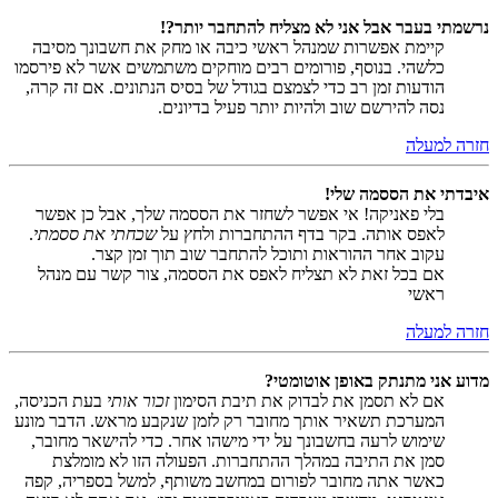
נרשמתי בעבר אבל אני לא מצליח להתחבר יותר?!
קיימת אפשרות שמנהל ראשי כיבה או מחק את חשבונך מסיבה
כלשהי. בנוסף, פורומים רבים מוחקים משתמשים אשר לא פירסמו
הודעות זמן רב כדי לצמצם בגודל של בסיס הנתונים. אם זה קרה,
נסה להירשם שוב ולהיות יותר פעיל בדיונים.
חזרה למעלה
איבדתי את הססמה שלי!
בלי פאניקה! אי אפשר לשחזר את הססמה שלך, אבל כן אפשר
לאפס אותה. בקר בדף ההתחברות ולחץ על
שכחתי את ססמתי
.
עקוב אחר ההוראות ותוכל להתחבר שוב תוך זמן קצר.
אם בכל זאת לא תצליח לאפס את הססמה, צור קשר עם מנהל
ראשי
חזרה למעלה
מדוע אני מתנתק באופן אוטומטי?
אם לא תסמן את לבדוק את תיבת הסימון
זכור אותי
בעת הכניסה,
המערכת תשאיר אותך מחובר רק לזמן שנקבע מראש. הדבר מונע
שימוש לרעה בחשבונך על ידי מישהו אחר. כדי להישאר מחובר,
סמן את התיבה במהלך ההתחברות. הפעולה הזו לא מומלצת
כאשר אתה מחובר לפורום במחשב משותף, למשל בספריה, קפה