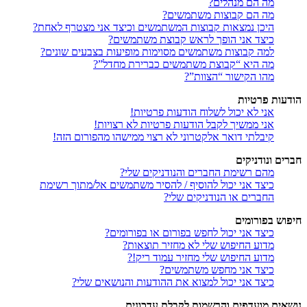
מה הם מנהלים?
מה הם קבוצות משתמשים?
היכן נמצאות קבוצות המשתמשים וכיצד אני מצטרף לאחת?
כיצד אני הופך לראש קבוצת משתמשים?
למה קבוצות משתמשים מסוימות מופיעות בצבעים שונים?
מה היא “קבוצת משתמשים כברירת מחדל”?
מהו הקישור “הצוות”?
הודעות פרטיות
אני לא יכול לשלוח הודעות פרטיות!
אני ממשיך לקבל הודעות פרטיות לא רצויות!
קיבלתי דואר אלקטרוני לא רצוי ממישהו מהפורום הזה!
חברים ונודניקים
מהם רשימת החברים והנודניקים שלי?
כיצד אני יכול להוסיף / להסיר משתמשים אל/מתוך רשימת
החברים או הנודניקים שלי?
חיפוש בפורומים
כיצד אני יכול לחפש בפורום או בפורומים?
מדוע החיפוש שלי לא מחזיר תוצאות?
מדוע החיפוש שלי מחזיר עמוד ריק!?
כיצד אני מחפש משתמשים?
כיצד אני יכול למצוא את ההודעות והנושאים שלי?
נושאים מועדפים והרשמות לקבלת עדכונים