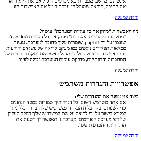
אינטרנט, מחשבי מעבדות באוניברסיטה וכו׳. אם אתה לא רואה
את התיבה, כנראה שמנהל המערכת ביטל את האפשרות הזו.
חזרה למעלה
מה האפשרות “מחק את כל עוגיות המערכת” עושה?
"מחק את כל עוגיות המערכת" מוחק את כל העוגיות (cookies)
שנוצרו על ידי phpBB ושומרות עליך מחובר למערכת. עוגיות
ממלאות תפקידים נוספים כמו מעקב קריאה של נושאים והודעות
אם האפשרות הופעלה על ידי מנהל ראשי. אם נתקלת בבעיות של
התחברות והתנתקות, מחיקת עוגיות המערכת יכולה לעזור.
חזרה למעלה
אפשרויות והגדרות משתמש
כיצד אני משנה את ההגדרות שלי?
אם אתה משתמש רשום, כל הגדרותיך שמורות במסד הנתונים.
כדי לשנותם, בקר בלוח הבקרה למשתמש שלך; בדרך כלל ניתן
למצוא קישור על ידי לחיצה על שם המשתמש שלך בחלק העליון
של דפי מערכת הפורומים. מערכת זו תאפשר לך לשנות את
ההגדרות וההעדפות שלך.
חזרה למעלה