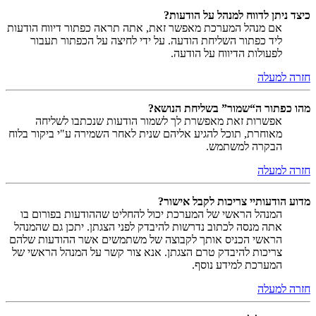
כיצד ניתן לדווח למנהל על הודעות?
אם מנהל המערכת מאפשר זאת, אתה תראה כפתור דיווח הודעות
ליד כפתור השליחת הודעה. על ידי לחיצה על הכפתור תעבור
לפעולות הדיווח על הודעה.
חזרה למעלה
מהו כפתור ה“שמור” בשליחת הנושא?
אפשרות זאת מאפשרת לך לשמור הודעות שנכתבו לשליחה
מאוחרת, תוכל להגיע אליהם שנית לאחר השמירה ע"י ביקור בלוח
הבקרה למשתמש.
חזרה למעלה
מדוע הודעותיי צריכות לקבל אישור?
המנהל הראשי של המערכת יכול להחליט שההודעות בפורום בו
אתה מנסה לכתוב נדרשות להיבדק לפני הצגתן. יתכן גם שהמנהל
הראשי הכניס אותך לקבוצה של משתמשים אשר ההודעות שלהם
צריכות להיבדק טרם הצגתן. אנא צור קשר על המנהל הראשי של
המערכת למידע נוסף.
חזרה למעלה