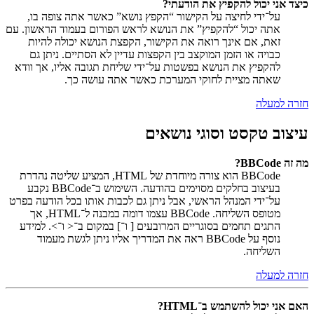
כיצד אני יכול להקפיץ את הודעתי?
על־ידי לחיצה על הקישור “הקפץ נושא” כאשר אתה צופה בו,
אתה יכול “להקפיץ” את הנושא לראש הפורום בעמוד הראשון. עם
זאת, אם אינך רואה את הקישור, הקפצת הנושא יכולה להיות
כבויה או הזמן המוקצב בין הקפצות עדיין לא הסתיים. ניתן גם
להקפיץ את הנושא בפשטות על־ידי שליחת תגובה אליו, אך וודא
שאתה מציית לחוקי המערכת כאשר אתה עושה כך.
חזרה למעלה
עיצוב טקסט וסוגי נושאים
מה זה BBCode?
BBCode הוא צורה מיוחדת של HTML, המציע שליטה נהדרת
בעיצוב בחלקים מסוימים בהודעה. השימוש ב־BBCode נקבע
על־ידי המנהל הראשי, אבל ניתן גם לכבות אותו בכל הודעה בפרט
מטופס השליחה. BBCode עצמו דומה במבנה ל־HTML, אך
התגים תחמים בסוגריים המרובעים [ ו־] במקום ב־< ו־>. למידע
נוסף על BBCode ראה את המדריך אליו ניתן לגשת מעמוד
השליחה.
חזרה למעלה
האם אני יכול להשתמש ב־HTML?