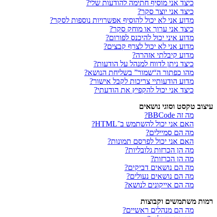
כיצד אני מוסיף חתימה להודעות שלי?
כיצד אני יוצר סקר?
מדוע אני לא יכול להוסיף אפשרויות נוספות לסקר?
כיצד אני ערוך או מוחק סקר?
מדוע איני יכול להיכנס לפורום?
מדוע אני לא יכול לצרף קבצים?
מדוע קיבלתי אזהרה?
כיצד ניתן לדווח למנהל על הודעות?
מהו כפתור ה“שמור” בשליחת הנושא?
מדוע הודעותיי צריכות לקבל אישור?
כיצד אני יכול להקפיץ את הודעתי?
עיצוב טקסט וסוגי נושאים
מה זה BBCode?
האם אני יכול להשתמש ב־HTML?
מה הם סמיילים?
האם אני יכול לפרסם תמונות?
מה הן הכרזות גלובליות?
מה הן הכרזות?
מה הם נושאים דביקים?
מה הם נושאים נעולים?
מה הם אייקונים לנושא?
רמות משתמשים וקבוצות
מה הם מנהלים ראשיים?