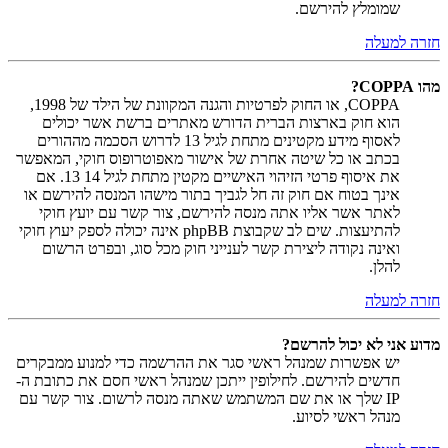
שמומלץ להירשם.
חזרה למעלה
מהו COPPA?
COPPA, או החוק לפרטיות והגנה המקוונת של הילד של 1998,
הוא חוק בארצות הברית הדורש מאתרים ברשת אשר יכולים
לאסוף מידע מקטינים מתחת לגיל 13 לדרוש הסכמה מההורים
בכתב או כל שיטה אחרת של אישור מאפוטרופוס חוקי, המאפשר
את איסוף פרטי הזיהוי האישיים מקטין מתחת לגיל 14 13. אם
אינך בטוח אם חוק זה חל לגביך בתור מישהו המנסה להירשם או
לאתר אשר אליו אתה מנסה להירשם, צור קשר עם יועץ חוקי
להתיעצות. שים לב שקבוצת phpBB אינה יכולה לספק יעוץ חוקי
ואינה נקודה ליצירת קשר לענייני חוק מכל סוג, ובפרט הרשום
להלן.
חזרה למעלה
מדוע אני לא יכול להרשם?
יש אפשרות שמנהל ראשי סגר את ההרשמה כדי למנוע ממבקרים
חדשים להירשם. לחילופין ייתכן שמנהל ראשי חסם את כתובת ה-
IP שלך או את שם המשתמש שאתה מנסה לרשום. צור קשר עם
מנהל ראשי לסיוע.