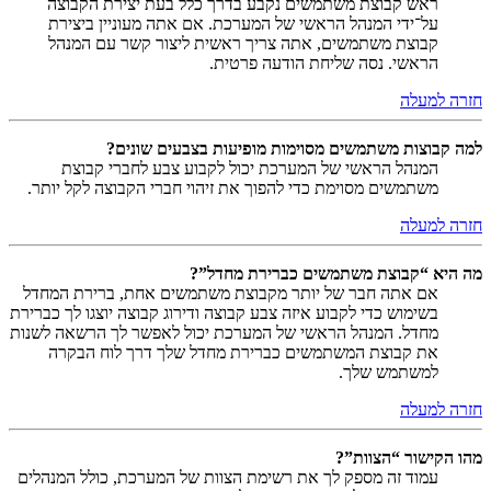
ראש קבוצת משתמשים נקבע בדרך כלל בעת יצירת הקבוצה
על־ידי המנהל הראשי של המערכת. אם אתה מעוניין ביצירת
קבוצת משתמשים, אתה צריך ראשית ליצור קשר עם המנהל
הראשי. נסה שליחת הודעה פרטית.
חזרה למעלה
למה קבוצות משתמשים מסוימות מופיעות בצבעים שונים?
המנהל הראשי של המערכת יכול לקבוע צבע לחברי קבוצת
משתמשים מסוימת כדי להפוך את זיהוי חברי הקבוצה לקל יותר.
חזרה למעלה
מה היא “קבוצת משתמשים כברירת מחדל”?
אם אתה חבר של יותר מקבוצת משתמשים אחת, ברירת המחדל
בשימוש כדי לקבוע איזה צבע קבוצה ודירוג קבוצה יוצגו לך כברירת
מחדל. המנהל הראשי של המערכת יכול לאפשר לך הרשאה לשנות
את קבוצת המשתמשים כברירת מחדל שלך דרך לוח הבקרה
למשתמש שלך.
חזרה למעלה
מהו הקישור “הצוות”?
עמוד זה מספק לך את רשימת הצוות של המערכת, כולל המנהלים