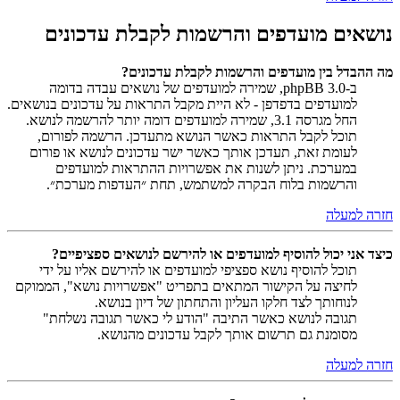
נושאים מועדפים והרשמות לקבלת עדכונים
מה ההבדל בין מועדפים והרשמות לקבלת עדכונים?
ב-phpBB 3.0, שמירה למועדפים של נושאים עבדה בדומה
למועדפים בדפדפן - לא היית מקבל התראות על עדכונים בנושאים.
החל מגרסה 3.1, שמירה למועדפים דומה יותר להרשמה לנושא.
תוכל לקבל התראות כאשר הנושא מתעדכן. הרשמה לפורום,
לעומת זאת, תעדכן אותך כאשר ישר עדכונים לנושא או פורום
במערכת. ניתן לשנות את אפשרויות ההתראות למועדפים
והרשמות בלוח הבקרה למשתמש, תחת ״העדפות מערכת״.
חזרה למעלה
כיצד אני יכול להוסיף למועדפים או להירשם לנושאים ספציפיים?
תוכל להוסיף נושא ספציפי למועדפים או להירשם אליו על ידי
לחיצה על הקישור המתאים בתפריט "אפשרויות נושא", הממוקם
לנוחותך לצד חלקו העליון והתחתון של דיון בנושא.
תגובה לנושא כאשר התיבה "הודע לי כאשר תגובה נשלחת"
מסומנת גם תרשום אותך לקבל עדכונים מהנושא.
חזרה למעלה