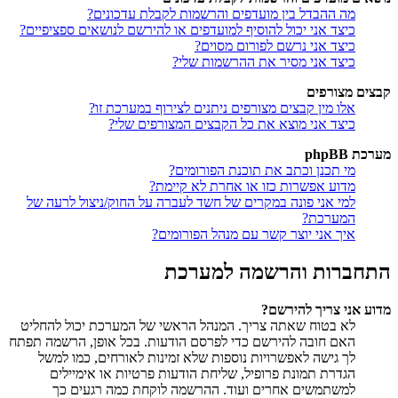
מה ההבדל בין מועדפים והרשמות לקבלת עדכונים?
כיצד אני יכול להוסיף למועדפים או להירשם לנושאים ספציפיים?
כיצד אני נרשם לפורום מסוים?
כיצד אני מסיר את ההרשמות שלי?
קבצים מצורפים
אלו מין קבצים מצורפים ניתנים לצירוף במערכת זו?
כיצד אני מוצא את כל הקבצים המצורפים שלי?
מערכת phpBB
מי תכנן וכתב את תוכנת הפורומים?
מדוע אפשרות כזו או אחרת לא קיימת?
למי אני פונה במקרים של חשד לעברה על החוק/ניצול לרעה של
המערכת?
איך אני יוצר קשר עם מנהל הפורומים?
התחברות והרשמה למערכת
מדוע אני צריך להירשם?
לא בטוח שאתה צריך. המנהל הראשי של המערכת יכול להחליט
האם חובה להירשם כדי לפרסם הודעות. בכל אופן, הרשמה תפתח
לך גישה לאפשרויות נוספות שלא זמינות לאורחים, כמו למשל
הגדרת תמונת פרופיל, שליחת הודעות פרטיות או אימיילים
למשתמשים אחרים ועוד. ההרשמה לוקחת כמה רגעים כך