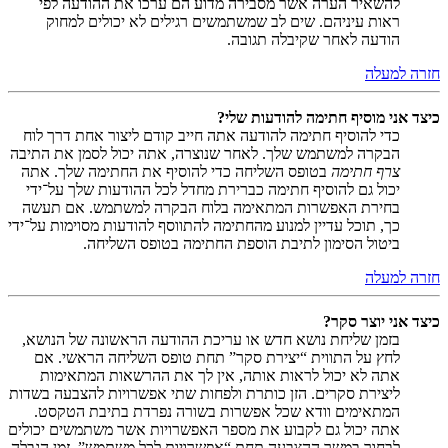
להשאיר הערה אשר מסבירה מדוע הם ערכו את ההודעה לפי
ראות עיניהם. שים לב שמשתמשים רגילים לא יכולים למחוק
הודעה לאחר שקיבלה תגובה.
חזרה למעלה
כיצד אני מוסיף חתימה להודעות שלי?
כדי להוסיף חתימה להודעה אתה חייב קודם ליצור אחת דרך לוח
הבקרה למשתמש שלך. לאחר שנוצרה, אתה יכול לסמן את התיבה
צרף חתימה
בטופס השליחה כדי להוסיף את החתימה שלך. אתה
יכול גם להוסיף חתימה כברירת מחדל לכל ההודעות שלך על־ידי
בחירת האפשרות המתאימה בלוח הבקרה למשתמש. אם תעשה
כך, תוכל עדיין למנוע מהחתימה להתווסף להודעות מסוימות על־ידי
ביטול הסימון לתיבת הוספת החתימה בטופס השליחה.
חזרה למעלה
כיצד אני יוצר סקר?
בזמן שליחת נושא חדש או עריכת ההודעה הראשונה של הנושא,
לחץ על התווית “יצירת סקר” תחת טופס השליחה הראשי. אם
אתה לא יכול לראות אותה, אין לך את ההרשאות המתאימות
ליצירת סקרים. הזן כותרת ולפחות שתי אפשרויות להצבעה בשדות
המתאימים וודא שכל אפשרות בשורה נפרדת בתיבת הטקסט.
אתה יכול גם לקבוע את מספר האפשרויות אשר משתמשים יכולים
לבחור במשך ההצבעה תחת “אפשרויות לכל משתמש”, זמן הגבלה