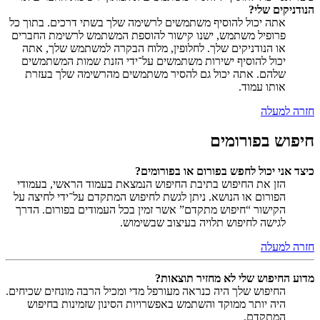
הנודניקים שלי?
אתה יכול להוסיף משתמשים לרשימה שלך בשתי דרכים. בתוך כל
פרופיל משתמש, ישנו קישור להוספת המשתמש לרשימת החברים
או הנודניקים שלך. לחלופין, מלוח הבקרה למשתמש שלך, אתה
יכול להוסיף ישירות משתמשים על־ידי הזנת שמות המשתמשים
שלהם. אתה יכול גם להסיר משתמשים מהרשימה שלך בעזרת
אותו עמוד.
חזרה למעלה
חיפוש בפורומים
כיצד אני יכול לחפש בפורום או בפורומים?
הזן את החיפוש בתיבת החיפוש הנמצאת בעמוד הראשי, בעמודי
הפורום או הנושא. ניתן לגשת לחיפוש המתקדם על־ידי לחיצה על
הקישור “חיפוש מתקדם” אשר זמין בכל העמודים בפורום. הדרך
לגישה לחיפוש תלויה בעיצוב שבשימוש.
חזרה למעלה
מדוע החיפוש שלי לא מחזיר תוצאות?
החיפוש שלך היה כנראה מעורפל מדי ומכיל הרבה מונחים שכיחים.
היה יותר ממוקד והשתמש באפשרויות הסינון שזמינות בחיפוש
המתקדם.