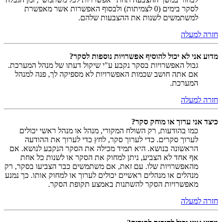
לסקר בימים (0 לצמיתות) ולבסוף האפשרות אשר מאפשרת
למשתמשים לשנות את ההצבעות שלהם.
חזרה למעלה
מדוע אני לא יכול להוסיף אפשרויות נוספות לסקר?
גבול האפשרויות בסקר נקבע ע"י שיקול דעתו של מנהל המערכת.
אם אתה חושב שכמות האפשרויות לא מספיקה לך, פנה למנהל
המערכת.
חזרה למעלה
כיצד אני ערוך או מוחק סקר?
כמו בהודעות, רק השולח המקורי, מנהל או מנהל ראשי יכולים
לערוך סקרים. כדי לערוך סקר, לחץ כדי לערוך את ההודעה
הראשונה בנושא. היא תמיד מכילה את הסקר הנקבע לנושא. אם
אף אחד לא הצביע, ניתן למחוק את הסקר או לשנות כל אחת
מהאפשרויות שלו. עם זאת, אם משתמשים כבר הצביעו בסקר, רק
מנהלים או מנהלים ראשיים יכולים לערוך או למחוק אותו. כך נמנע
מאפשרויות הסקר להשתנות באמצע תקופת הסקר.
חזרה למעלה