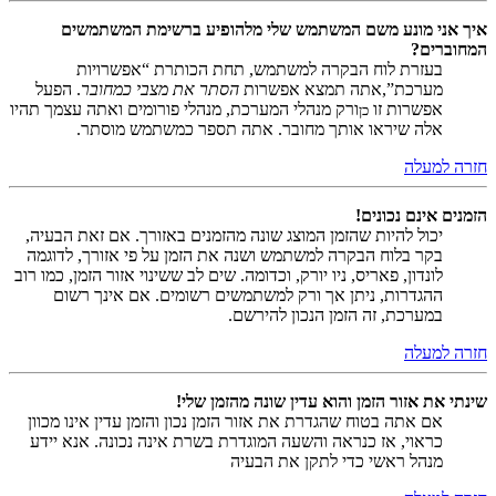
איך אני מונע משם המשתמש שלי מלהופיע ברשימת המשתמשים
המחוברים?
בעזרת לוח הבקרה למשתמש, תחת הכותרת “אפשרויות
מערכת”,אתה תמצא אפשרות
הסתר את מצבי כמחובר
. הפעל
אפשרות זו
ורק מנהלי המערכת, מנהלי פורומים ואתה עצמך תהיו
כן
אלה שיראו אותך מחובר. אתה תספר כמשתמש מוסתר.
חזרה למעלה
הזמנים אינם נכונים!
יכול להיות שהזמן המוצג שונה מהזמנים באזורך. אם זאת הבעיה,
בקר בלוח הבקרה למשתמש ושנה את הזמן על פי אזורך, לדוגמה
לונדון, פאריס, ניו יורק, וכדומה. שים לב ששינוי אזור הזמן, כמו רוב
ההגדרות, ניתן אך ורק למשתמשים רשומים. אם אינך רשום
במערכת, זה הזמן הנכון להירשם.
חזרה למעלה
שינתי את אזור הזמן והוא עדין שונה מהזמן שלי!
אם אתה בטוח שהגדרת את אזור הזמן נכון והזמן עדין אינו מכוון
כראוי, אז כנראה והשעה המוגדרת בשרת אינה נכונה. אנא יידע
מנהל ראשי כדי לתקן את הבעיה