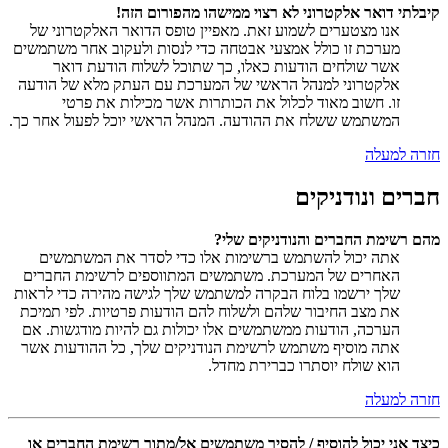
קיבלתי דואר אלקטרוני לא רצוי ממישהו מהפורום הזה!
אנו מצטערים לשמוע זאת. מאפיין טופס הדואר האלקטרוני של
מערכת זו כולל אמצעי אבטחה כדי לנסות ולעקוב אחר משתמשים
אשר שולחים הודעות כאלו, כך שתוכל לשלוח הודעת דואר
אלקטרוני למנהל הראשי של המערכת עם העתק מלא של הודעה
זו. חשוב מאוד לכלול את הכותרות אשר מכילות את פרטי
המשתמש ששלח את ההודעה. המנהל הראשי יוכל לפעול אחר כך.
חזרה למעלה
חברים ונודניקים
מהם רשימת החברים והנודניקים שלי?
אתה יכול להשתמש ברשימות אלו כדי לסדר את המשתמשים
האחרים של המערכת. משתמשים המתווספים לרשימת החברים
שלך ירשמו בלוח הבקרה למשתמש שלך לגישה מהירה כדי לראות
את מצב החיבור שלהם ולשלוח להם הודעות פרטיות. לפי תמיכת
הערכה, הודעות ממשתמשים אלו יכולות גם להיות מודגשות. אם
אתה מוסיף משתמש לרשימת הנודניקים שלך, כל ההודעות אשר
הוא שולח יוסתרו כברירת מחדל.
חזרה למעלה
כיצד אני יכול להוסיף / להסיר משתמשים אל/מתוך רשימת החברים או