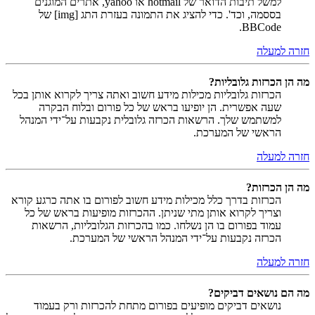
למשל תיבות הדואר של hotmail או yahoo, אתרים המוגנים
בססמה, וכד'. כדי להציג את התמונה בעזרת התג [img] של
BBCode.
חזרה למעלה
מה הן הכרזות גלובליות?
הכרזות גלובליות מכילות מידע חשוב ואתה צריך לקרוא אותן בכל
שעה אפשרית. הן יופיעו בראש של כל פורום ובלוח הבקרה
למשתמש שלך. הרשאות הכרזה גלובלית נקבעות על־ידי המנהל
הראשי של המערכת.
חזרה למעלה
מה הן הכרזות?
הכרזות בדרך כלל מכילות מידע חשוב לפורום בו אתה כרגע קורא
וצריך לקרוא אותן מתי שניתן. ההכרזות מופיעות בראש של כל
עמוד בפורום בו הן נשלחו. כמו בהכרזות הגלובליות, הרשאות
הכרזה נקבעות על־ידי המנהל הראשי של המערכת.
חזרה למעלה
מה הם נושאים דביקים?
נושאים דביקים מופיעים בפורום מתחת להכרזות ורק בעמוד