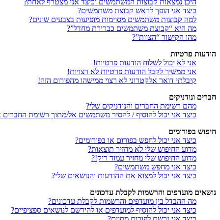
היכן נמצאות קבוצות המשתמשים וכיצד אני מצטרף לאחת?
כיצד אני הופך לראש קבוצת משתמשים?
למה קבוצות משתמשים מסוימות מופיעות בצבעים שונים?
מה היא “קבוצת משתמשים כברירת מחדל”?
מהו הקישור “הצוות”?
הודעות פרטיות
אני לא יכול לשלוח הודעות פרטיות!
אני ממשיך לקבל הודעות פרטיות לא רצויות!
קיבלתי דואר אלקטרוני לא רצוי ממישהו מהפורום הזה!
חברים ונודניקים
מהם רשימת החברים והנודניקים שלי?
כיצד אני יכול להוסיף / להסיר משתמשים אל/מתוך רשימת החברים או
חיפוש בפורומים
כיצד אני יכול לחפש בפורום או בפורומים?
מדוע החיפוש שלי לא מחזיר תוצאות?
מדוע החיפוש שלי מחזיר עמוד ריק!?
כיצד אני מחפש משתמשים?
כיצד אני יכול למצוא את ההודעות והנושאים שלי?
נושאים מועדפים והרשמות לקבלת עדכונים
מה ההבדל בין מועדפים והרשמות לקבלת עדכונים?
כיצד אני יכול להוסיף למועדפים או להירשם לנושאים ספציפיים?
כיצד אני נרשם לפורום מסוים?