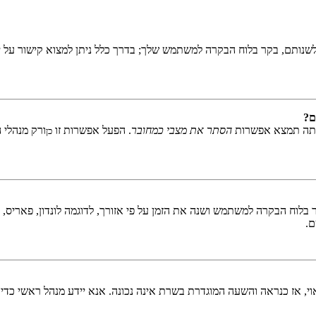
שנותם, בקר בלוח הבקרה למשתמש שלך; בדרך כלל ניתן למצוא קישור על י
ם?
אתה תמצא אפשרות
הסתר את מצבי כמחובר
. הפעל אפשרות זו
ורק מנהלי 
כן
לוח הבקרה למשתמש ושנה את הזמן על פי אזורך, לדוגמה לונדון, פאריס, ניו 
ם.
ראוי, אז כנראה והשעה המוגדרת בשרת אינה נכונה. אנא יידע מנהל ראשי כדי