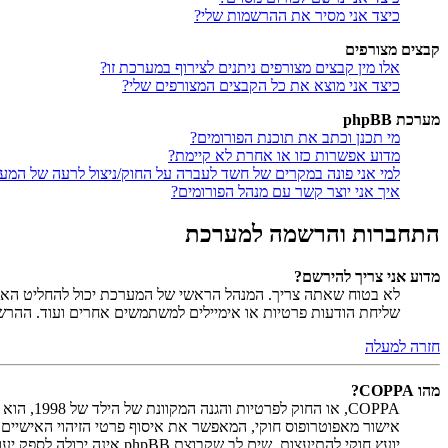
כיצד אני מסיר את ההרשמות שלי?
קבצים מצורפים
אלו מין קבצים מצורפים ניתנים לצירוף במערכת זו?
כיצד אני מוצא את כל הקבצים המצורפים שלי?
מערכת phpBB
מי תכנן וכתב את תוכנת הפורומים?
מדוע אפשרות כזו או אחרת לא קיימת?
למי אני פונה במקרים של חשד לעברה על החוק/ניצול לרעה של המע
איך אני יוצר קשר עם מנהל הפורומים?
התחברות והרשמה למערכת
מדוע אני צריך להירשם?
לא בטוח שאתה צריך. המנהל הראשי של המערכת יכול להחליט האם ח
שליחת הודעות פרטיות או אימיילים למשתמשים אחרים ועוד. ההר
חזרה למעלה
מהו COPPA?
יועץ חוקי להתיעצות. שים לב שקבוצת phpBB אינה יכולה לספק יעוץ חוקי ואינה נקודה ליצירת קשר לענייני חוק מכל סוג, ובפרט הרשום להלן.