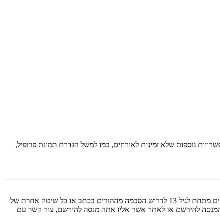
יות נוספות שלא זמינות לאורחים, כמו למשל הגדרת תמונת פרופיל,
COPPA, או החוק לפרטיות והגנה המקוונת של הילד של 1998, הוא חוק בארצות הברית הדורש מאתרים ברשת אשר יכולים לאסוף מידע מקטינים מתחת לגיל 13 לדרוש הסכמה מההורים בכתב או כל שיטה אחרת של
 13. אם אינך בטוח אם חוק זה חל לגביך בתור מישהו המנסה להירשם או לאתר אשר אליו אתה מנסה להירשם, צור קשר עם