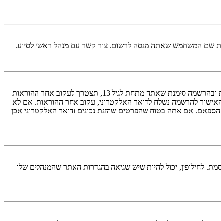
ראשית, בדוק את שם המשתמש והססמה שהזנת. אם הם נכונים, אז כנראה ואת מהדברים הבאים קרה. אם מערכת ה־COPPA פועלת במערכת ובהרשמה סימנת שאתה מתחת לגיל 13, תצטרך לעקוב אחר ההוראות
האישור להרשמה נשלח לדואר האלקטרוני, עקוב אחר ההוראות. אם לא
 הספאם. אם אתה בטוח שהפרטים שהזנת נכונים ודואר האלקטרוני אכן
מת. לחילופין, יכול להיות שיש שגיאה בהגדרות האתר שהמנהלים שלו