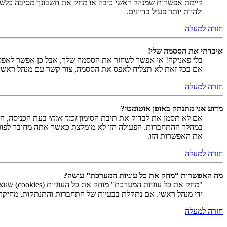
קיימת אפשרות שמנהל ראשי כיבה או מחק את חשבונך מסיבה כלשהי.
ולהיות יותר פעיל בדיונים.
חזרה למעלה
איבדתי את הססמה שלי!
בלי פאניקה! אי אפשר לשחזר את הססמה שלך, אבל כן אפשר לאפס
אם בכל זאת לא תצליח לאפס את הססמה, צור קשר עם מנהל ראשי
חזרה למעלה
מדוע אני מתנתק באופן אוטומטי?
אם לא תסמן את לבדוק את תיבת הסימון
זכור אותי
בעת הכניסה, המ
במהלך ההתחברות. הפעולה הזו לא מומלצת כאשר אתה מחובר לפור
את האפשרות הזו.
חזרה למעלה
מה האפשרות “מחק את כל עוגיות המערכת” עושה?
ידי מנהל ראשי. אם נתקלת בבעיות של התחברות והתנתקות, מחיקת ע
חזרה למעלה