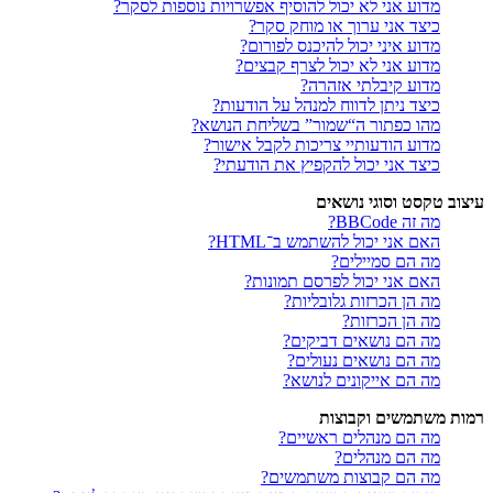
מדוע אני לא יכול להוסיף אפשרויות נוספות לסקר?
כיצד אני ערוך או מוחק סקר?
מדוע איני יכול להיכנס לפורום?
מדוע אני לא יכול לצרף קבצים?
מדוע קיבלתי אזהרה?
כיצד ניתן לדווח למנהל על הודעות?
מהו כפתור ה“שמור” בשליחת הנושא?
מדוע הודעותיי צריכות לקבל אישור?
כיצד אני יכול להקפיץ את הודעתי?
עיצוב טקסט וסוגי נושאים
מה זה BBCode?
האם אני יכול להשתמש ב־HTML?
מה הם סמיילים?
האם אני יכול לפרסם תמונות?
מה הן הכרזות גלובליות?
מה הן הכרזות?
מה הם נושאים דביקים?
מה הם נושאים נעולים?
מה הם אייקונים לנושא?
רמות משתמשים וקבוצות
מה הם מנהלים ראשיים?
מה הם מנהלים?
מה הם קבוצות משתמשים?