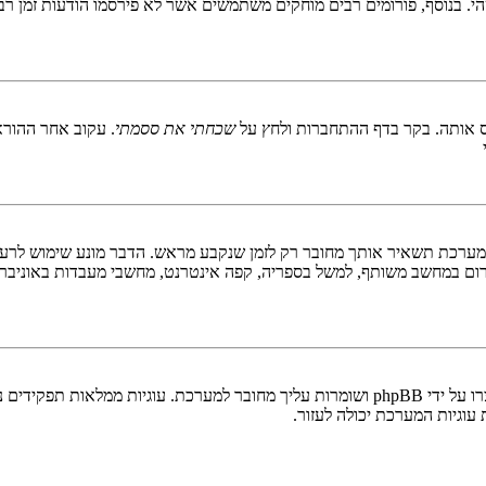
 בנוסף, פורומים רבים מוחקים משתמשים אשר לא פירסמו הודעות זמן רב כ
 אותה. בקר בדף ההתחברות ולחץ על
שכחתי את ססמתי
. עקוב אחר ההורא
ערכת תשאיר אותך מחובר רק לזמן שנקבע מראש. הדבר מונע שימוש לרעה 
ום במחשב משותף, למשל בספריה, קפה אינטרנט, מחשבי מעבדות באוניבר
"מחק את כל עוגיות המערכת" מוחק את כל העוגיות (cookies) שנוצרו על ידי phpBB ושומרות 
וגיות המערכת יכולה לעזור.