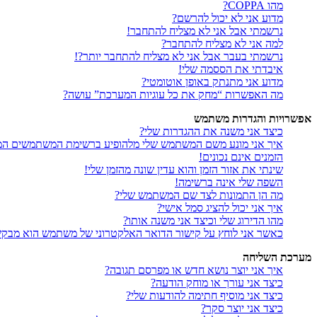
מהו COPPA?
מדוע אני לא יכול להרשם?
נרשמתי אבל אני לא מצליח להתחבר!
למה אני לא מצליח להתחבר?
נרשמתי בעבר אבל אני לא מצליח להתחבר יותר?!
איבדתי את הססמה שלי!
מדוע אני מתנתק באופן אוטומטי?
מה האפשרות “מחק את כל עוגיות המערכת” עושה?
אפשרויות והגדרות משתמש
כיצד אני משנה את ההגדרות שלי?
איך אני מונע משם המשתמש שלי מלהופיע ברשימת המשתמשים המ
הזמנים אינם נכונים!
שינתי את אזור הזמן והוא עדין שונה מהזמן שלי!
השפה שלי אינה ברשימה!
מה הן התמונות לצד שם המשתמש שלי?
איך אני יכול להציג סמל אישי?
מהו הדירוג שלי וכיצד אני משנה אותו?
כאשר אני לוחץ על קישור הדואר האלקטרוני של משתמש הוא מבק
מערכת השליחה
איך אני יוצר נושא חדש או מפרסם תגובה?
כיצד אני עורך או מוחק הודעה?
כיצד אני מוסיף חתימה להודעות שלי?
כיצד אני יוצר סקר?