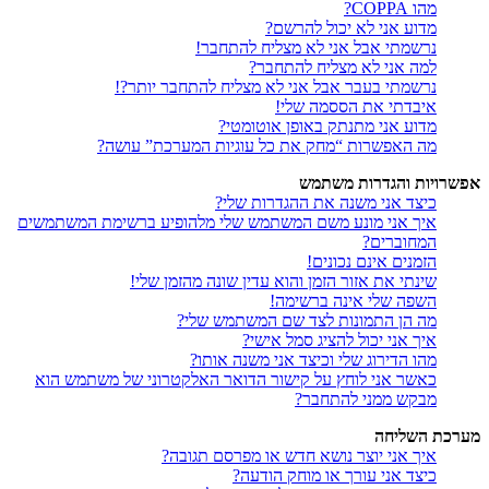
מהו COPPA?
מדוע אני לא יכול להרשם?
נרשמתי אבל אני לא מצליח להתחבר!
למה אני לא מצליח להתחבר?
נרשמתי בעבר אבל אני לא מצליח להתחבר יותר?!
איבדתי את הססמה שלי!
מדוע אני מתנתק באופן אוטומטי?
מה האפשרות “מחק את כל עוגיות המערכת” עושה?
אפשרויות והגדרות משתמש
כיצד אני משנה את ההגדרות שלי?
איך אני מונע משם המשתמש שלי מלהופיע ברשימת המשתמשים
המחוברים?
הזמנים אינם נכונים!
שינתי את אזור הזמן והוא עדין שונה מהזמן שלי!
השפה שלי אינה ברשימה!
מה הן התמונות לצד שם המשתמש שלי?
איך אני יכול להציג סמל אישי?
מהו הדירוג שלי וכיצד אני משנה אותו?
כאשר אני לוחץ על קישור הדואר האלקטרוני של משתמש הוא
מבקש ממני להתחבר?
מערכת השליחה
איך אני יוצר נושא חדש או מפרסם תגובה?
כיצד אני עורך או מוחק הודעה?