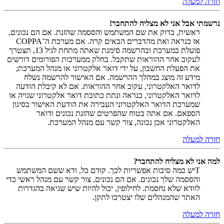
חזרה למעלה
נרשמתי אבל אני לא מצליח להתחבר!
ראשית, בדוק את שם המשתמש והססמה שהזנת. אם הם נכונים,
אז כנראה ואת מהדברים הבאים קרה. אם מערכת ה־COPPA
פועלת במערכת ובהרשמה סימנת שאתה מתחת לגיל 13, תצטרך
לעקוב אחר ההוראות שתקבל. בחלק ממערכות הפורומים דורשים
את הפעלת החשבון, על ידי דואר אלקטרוני או מנהל המערכת;
מידע זה מוצג במהלך ההרשמה. אם האישור להרשמה נשלח
לדואר האלקטרוני, עקוב אחר ההוראות. אם לא קיבלת הודעה
לדואר האלקטרוני, כנראה ונתת כתובת דואר אלקטרוני שגויה או
שמערכת הדואר האלקטרוני העבירה את הודעת האישור בסינון
הספאם. אם אתה בטוח שהפרטים שהזנת נכונים ודואר
האלקטרוני אכן נכונה, צור קשר עם מנהל המערכת.
חזרה למעלה
למה אני לא מצליח להתחבר?
Tיש כמה סיבות אפשריות לכך. קודם כל, ודא ששם המשתמש
והססמה שלך נכונים. אם הם נכונים, צור קשר עם מנהל ראשי כדי
לוודא שלא נחסמת. לחילופין, יכול להיות שיש שגיאה בהגדרות
האתר שהמנהלים שלו יצטרכו לתקן.
חזרה למעלה