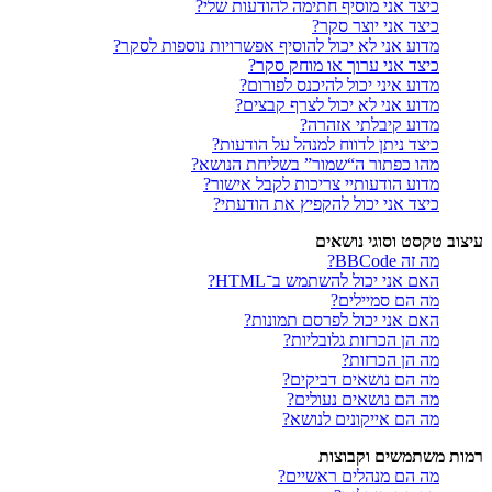
כיצד אני מוסיף חתימה להודעות שלי?
כיצד אני יוצר סקר?
מדוע אני לא יכול להוסיף אפשרויות נוספות לסקר?
כיצד אני ערוך או מוחק סקר?
מדוע איני יכול להיכנס לפורום?
מדוע אני לא יכול לצרף קבצים?
מדוע קיבלתי אזהרה?
כיצד ניתן לדווח למנהל על הודעות?
מהו כפתור ה“שמור” בשליחת הנושא?
מדוע הודעותיי צריכות לקבל אישור?
כיצד אני יכול להקפיץ את הודעתי?
עיצוב טקסט וסוגי נושאים
מה זה BBCode?
האם אני יכול להשתמש ב־HTML?
מה הם סמיילים?
האם אני יכול לפרסם תמונות?
מה הן הכרזות גלובליות?
מה הן הכרזות?
מה הם נושאים דביקים?
מה הם נושאים נעולים?
מה הם אייקונים לנושא?
רמות משתמשים וקבוצות
מה הם מנהלים ראשיים?