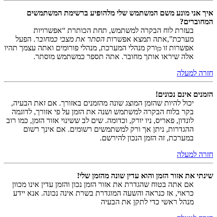
איך אני מונע משם המשתמש שלי מלהופיע ברשימת המשתמשים
המחוברים?
בעזרת לוח הבקרה למשתמש, תחת הכותרת “אפשרויות
מערכת”,אתה תמצא אפשרות
הסתר את מצבי כמחובר
. הפעל
אפשרות זו
ורק מנהלי המערכת, מנהלי פורומים ואתה עצמך תהיו
כן
אלה שיראו אותך מחובר. אתה תספר כמשתמש מוסתר.
חזרה למעלה
הזמנים אינם נכונים!
יכול להיות שהזמן המוצג שונה מהזמנים באזורך. אם זאת הבעיה,
בקר בלוח הבקרה למשתמש ושנה את הזמן על פי אזורך, לדוגמה
לונדון, פאריס, ניו יורק, וכדומה. שים לב ששינוי אזור הזמן, כמו רוב
ההגדרות, ניתן אך ורק למשתמשים רשומים. אם אינך רשום
במערכת, זה הזמן הנכון להירשם.
חזרה למעלה
שינתי את אזור הזמן והוא עדין שונה מהזמן שלי!
אם אתה בטוח שהגדרת את אזור הזמן נכון והזמן עדין אינו מכוון
כראוי, אז כנראה והשעה המוגדרת בשרת אינה נכונה. אנא יידע
מנהל ראשי כדי לתקן את הבעיה