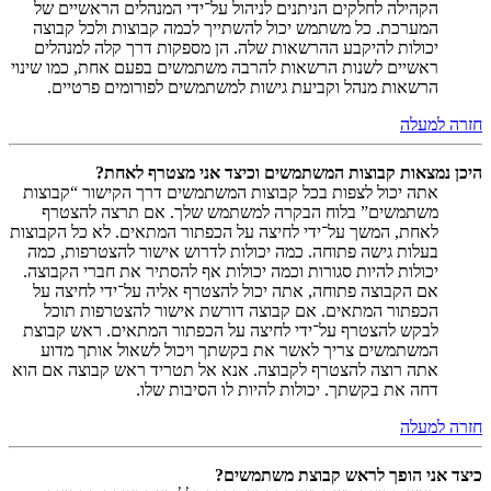
הקהילה לחלקים הניתנים לניהול על־ידי המנהלים הראשיים של
המערכת. כל משתמש יכול להשתייך לכמה קבוצות ולכל קבוצה
יכולות להיקבע ההרשאות שלה. הן מספקות דרך קלה למנהלים
ראשיים לשנות הרשאות להרבה משתמשים בפעם אחת, כמו שינוי
הרשאות מנהל וקביעת גישות למשתמשים לפורומים פרטיים.
חזרה למעלה
היכן נמצאות קבוצות המשתמשים וכיצד אני מצטרף לאחת?
אתה יכול לצפות בכל קבוצות המשתמשים דרך הקישור “קבוצות
משתמשים” בלוח הבקרה למשתמש שלך. אם תרצה להצטרף
לאחת, המשך על־ידי לחיצה על הכפתור המתאים. לא כל הקבוצות
בעלות גישה פתוחה. כמה יכולות לדרוש אישור להצטרפות, כמה
יכולות להיות סגורות וכמה יכולות אף להסתיר את חברי הקבוצה.
אם הקבוצה פתוחה, אתה יכול להצטרף אליה על־ידי לחיצה על
הכפתור המתאים. אם קבוצה דורשת אישור להצטרפות תוכל
לבקש להצטרף על־ידי לחיצה על הכפתור המתאים. ראש קבוצת
המשתמשים צריך לאשר את בקשתך ויכול לשאול אותך מדוע
אתה רוצה להצטרף לקבוצה. אנא אל תטריד ראש קבוצה אם הוא
דחה את בקשתך. יכולות להיות לו הסיבות שלו.
חזרה למעלה
כיצד אני הופך לראש קבוצת משתמשים?