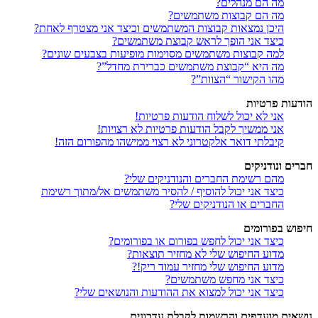
מה הם מנהלים?
מה הם קבוצות משתמשים?
היכן נמצאות קבוצות המשתמשים וכיצד אני מצטרף לאחת?
כיצד אני הופך לראש קבוצת משתמשים?
למה קבוצות משתמשים מסוימות מופיעות בצבעים שונים?
מה היא “קבוצת משתמשים כברירת מחדל”?
מהו הקישור “הצוות”?
הודעות פרטיות
אני לא יכול לשלוח הודעות פרטיות!
אני ממשיך לקבל הודעות פרטיות לא רצויות!
קיבלתי דואר אלקטרוני לא רצוי ממישהו מהפורום הזה!
חברים ונודניקים
מהם רשימת החברים והנודניקים שלי?
כיצד אני יכול להוסיף / להסיר משתמשים אל/מתוך רשימת
החברים או הנודניקים שלי?
חיפוש בפורומים
כיצד אני יכול לחפש בפורום או בפורומים?
מדוע החיפוש שלי לא מחזיר תוצאות?
מדוע החיפוש שלי מחזיר עמוד ריק!?
כיצד אני מחפש משתמשים?
כיצד אני יכול למצוא את ההודעות והנושאים שלי?
נושאים מועדפים והרשמות לקבלת עדכונים