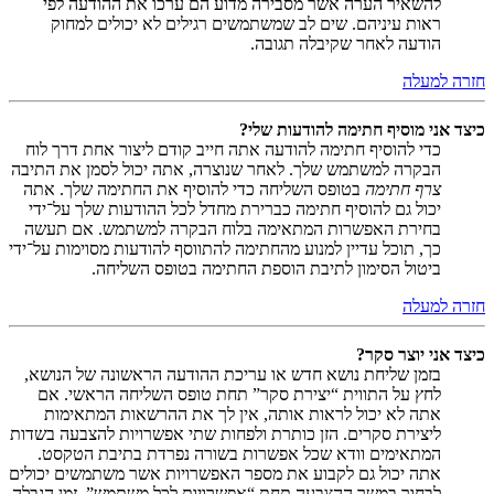
להשאיר הערה אשר מסבירה מדוע הם ערכו את ההודעה לפי
ראות עיניהם. שים לב שמשתמשים רגילים לא יכולים למחוק
הודעה לאחר שקיבלה תגובה.
חזרה למעלה
כיצד אני מוסיף חתימה להודעות שלי?
כדי להוסיף חתימה להודעה אתה חייב קודם ליצור אחת דרך לוח
הבקרה למשתמש שלך. לאחר שנוצרה, אתה יכול לסמן את התיבה
צרף חתימה
בטופס השליחה כדי להוסיף את החתימה שלך. אתה
יכול גם להוסיף חתימה כברירת מחדל לכל ההודעות שלך על־ידי
בחירת האפשרות המתאימה בלוח הבקרה למשתמש. אם תעשה
כך, תוכל עדיין למנוע מהחתימה להתווסף להודעות מסוימות על־ידי
ביטול הסימון לתיבת הוספת החתימה בטופס השליחה.
חזרה למעלה
כיצד אני יוצר סקר?
בזמן שליחת נושא חדש או עריכת ההודעה הראשונה של הנושא,
לחץ על התווית “יצירת סקר” תחת טופס השליחה הראשי. אם
אתה לא יכול לראות אותה, אין לך את ההרשאות המתאימות
ליצירת סקרים. הזן כותרת ולפחות שתי אפשרויות להצבעה בשדות
המתאימים וודא שכל אפשרות בשורה נפרדת בתיבת הטקסט.
אתה יכול גם לקבוע את מספר האפשרויות אשר משתמשים יכולים
לבחור במשך ההצבעה תחת “אפשרויות לכל משתמש”, זמן הגבלה