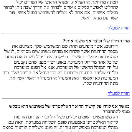
תמונה מרוחקת או העלאה. המנהל הראשי של הפורום יכול
להחליט לאפשר סמלים אישיים ולבחור את הדרך שבה ניתן לבחור
סמלים אישיים. אם אתה לא מצליח להשתמש בסמל אישי, צור
קשר עם מנהל ראשי.
חזרה למעלה
מהו הדירוג שלי וכיצד אני משנה אותו?
דירוגים, אשר מופיעים תחת שם המשתמש שלך, מציינים את
מספר ההודעות אשר שלחת או מזהים משתמשים מסוימים, למשל
מנהלים או מנהלים ראשיים. כעיקרון, אינך יכול לשנות את הנוסח
של כל אחד מדירוגי המערכת באופן ישיר מפני שהם נקבעים
על־ידי המנהל הראשי של המערכת. אנא אל תפגע במערכת
על־ידי שליחת הודעות מיותרות רק כדי הגדיל את הדירוג שלך. רוב
המערכות לא יאפשרו זאת והמנהל או המנהל הראשי יקטין את
מונה ההודעות שלך.
חזרה למעלה
כאשר אני לוחץ על קישור הדואר האלקטרוני של משתמש הוא מבקש
ממני להתחבר?
רק משתמשים רשומים יכולים לשלוח לחברי הפורום הודעות
לדואר האלקטרוני באמצעות טופס השליחה במערכת, וזאת עם
מנהלי המערכת מאפשרים עזר זה. זה מונע משליחת הודעות ספאם