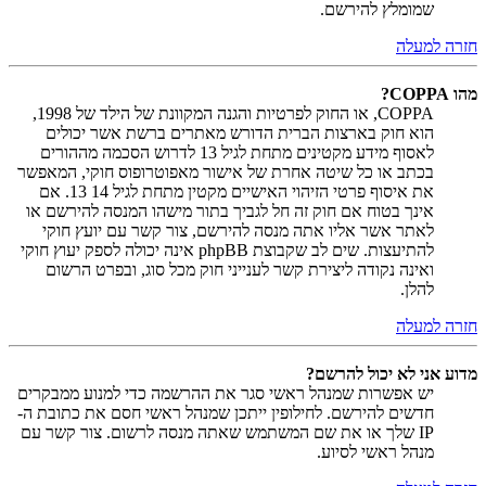
שמומלץ להירשם.
חזרה למעלה
מהו COPPA?
COPPA, או החוק לפרטיות והגנה המקוונת של הילד של 1998,
הוא חוק בארצות הברית הדורש מאתרים ברשת אשר יכולים
לאסוף מידע מקטינים מתחת לגיל 13 לדרוש הסכמה מההורים
בכתב או כל שיטה אחרת של אישור מאפוטרופוס חוקי, המאפשר
את איסוף פרטי הזיהוי האישיים מקטין מתחת לגיל 14 13. אם
אינך בטוח אם חוק זה חל לגביך בתור מישהו המנסה להירשם או
לאתר אשר אליו אתה מנסה להירשם, צור קשר עם יועץ חוקי
להתיעצות. שים לב שקבוצת phpBB אינה יכולה לספק יעוץ חוקי
ואינה נקודה ליצירת קשר לענייני חוק מכל סוג, ובפרט הרשום
להלן.
חזרה למעלה
מדוע אני לא יכול להרשם?
יש אפשרות שמנהל ראשי סגר את ההרשמה כדי למנוע ממבקרים
חדשים להירשם. לחילופין ייתכן שמנהל ראשי חסם את כתובת ה-
IP שלך או את שם המשתמש שאתה מנסה לרשום. צור קשר עם
מנהל ראשי לסיוע.