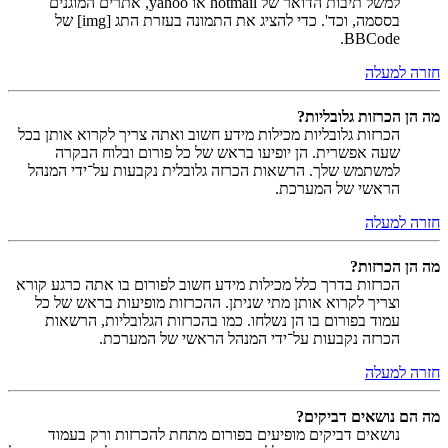
למשל תיבות הדואר של hotmail או yahoo, אתרים המוגנים
בססמה, וכד'. כדי להציג את התמונה בעזרת התג [img] של
BBCode.
חזרה למעלה
מה הן הכרזות גלובליות?
הכרזות גלובליות מכילות מידע חשוב ואתה צריך לקרוא אותן בכל
שעה אפשרית. הן יופיעו בראש של כל פורום ובלוח הבקרה
למשתמש שלך. הרשאות הכרזה גלובלית נקבעות על־ידי המנהל
הראשי של המערכת.
חזרה למעלה
מה הן הכרזות?
הכרזות בדרך כלל מכילות מידע חשוב לפורום בו אתה כרגע קורא
וצריך לקרוא אותן מתי שניתן. ההכרזות מופיעות בראש של כל
עמוד בפורום בו הן נשלחו. כמו בהכרזות הגלובליות, הרשאות
הכרזה נקבעות על־ידי המנהל הראשי של המערכת.
חזרה למעלה
מה הם נושאים דביקים?
נושאים דביקים מופיעים בפורום מתחת להכרזות ורק בעמוד