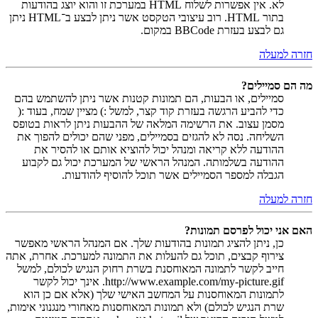
לא. אין אפשרות לשלוח HTML במערכת זו והוא יוצג בהודעות
בתור HTML. רוב עיצובי הטקסט אשר ניתן לבצע ב־HTML ניתן
גם לבצע בעזרת BBCode במקום.
חזרה למעלה
מה הם סמיילים?
סמיילים, או הבעות, הם תמונות קטנות אשר ניתן להשתמש בהם
כדי להביע הרגשה בעזרת קוד קצר, למשל :) מציין שמח, בעוד :(
מסמן עצוב. את הרשימה המלאה של ההבעות ניתן לראות בטופס
השליחה. נסה לא להגזים בסמיילים, מפני שהם יכולים להפוך את
ההודעה ללא קריאה ומנהל יכול להוציא אותם או להסיר את
ההודעה בשלמותה. המנהל הראשי של המערכת יכול גם לקבוע
הגבלה למספר הסמיילים אשר תוכל להוסיף להודעות.
חזרה למעלה
האם אני יכול לפרסם תמונות?
כן, ניתן להציג תמונות בהודעות שלך. אם המנהל הראשי מאפשר
צירוף קבצים, תוכל גם להעלות את התמונה למערכת. אחרת, אתה
חייב לקשר לתמונה המאוחסנת בשרת רחוק הנגיש לכולם, למשל
http://www.example.com/my-picture.gif. אינך יכול לקשר
לתמונות המאוחסנות על המחשב האישי שלך (אלא אם כן הוא
שרת הנגיש לכולם) ולא תמונות המאוחסנות מאחורי מנגנוני אימות,