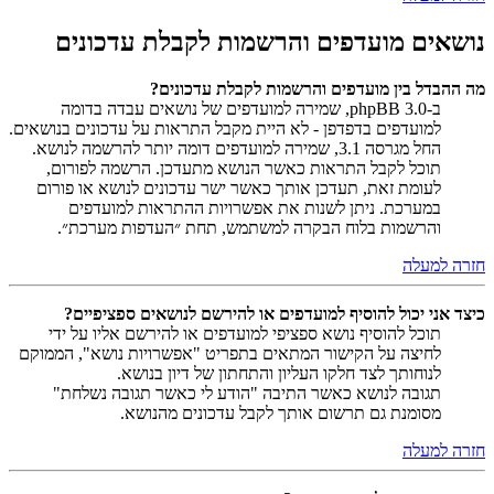
נושאים מועדפים והרשמות לקבלת עדכונים
מה ההבדל בין מועדפים והרשמות לקבלת עדכונים?
ב-phpBB 3.0, שמירה למועדפים של נושאים עבדה בדומה
למועדפים בדפדפן - לא היית מקבל התראות על עדכונים בנושאים.
החל מגרסה 3.1, שמירה למועדפים דומה יותר להרשמה לנושא.
תוכל לקבל התראות כאשר הנושא מתעדכן. הרשמה לפורום,
לעומת זאת, תעדכן אותך כאשר ישר עדכונים לנושא או פורום
במערכת. ניתן לשנות את אפשרויות ההתראות למועדפים
והרשמות בלוח הבקרה למשתמש, תחת ״העדפות מערכת״.
חזרה למעלה
כיצד אני יכול להוסיף למועדפים או להירשם לנושאים ספציפיים?
תוכל להוסיף נושא ספציפי למועדפים או להירשם אליו על ידי
לחיצה על הקישור המתאים בתפריט "אפשרויות נושא", הממוקם
לנוחותך לצד חלקו העליון והתחתון של דיון בנושא.
תגובה לנושא כאשר התיבה "הודע לי כאשר תגובה נשלחת"
מסומנת גם תרשום אותך לקבל עדכונים מהנושא.
חזרה למעלה