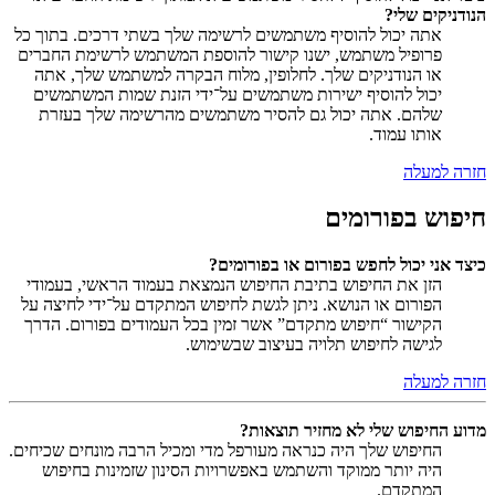
הנודניקים שלי?
אתה יכול להוסיף משתמשים לרשימה שלך בשתי דרכים. בתוך כל
פרופיל משתמש, ישנו קישור להוספת המשתמש לרשימת החברים
או הנודניקים שלך. לחלופין, מלוח הבקרה למשתמש שלך, אתה
יכול להוסיף ישירות משתמשים על־ידי הזנת שמות המשתמשים
שלהם. אתה יכול גם להסיר משתמשים מהרשימה שלך בעזרת
אותו עמוד.
חזרה למעלה
חיפוש בפורומים
כיצד אני יכול לחפש בפורום או בפורומים?
הזן את החיפוש בתיבת החיפוש הנמצאת בעמוד הראשי, בעמודי
הפורום או הנושא. ניתן לגשת לחיפוש המתקדם על־ידי לחיצה על
הקישור “חיפוש מתקדם” אשר זמין בכל העמודים בפורום. הדרך
לגישה לחיפוש תלויה בעיצוב שבשימוש.
חזרה למעלה
מדוע החיפוש שלי לא מחזיר תוצאות?
החיפוש שלך היה כנראה מעורפל מדי ומכיל הרבה מונחים שכיחים.
היה יותר ממוקד והשתמש באפשרויות הסינון שזמינות בחיפוש
המתקדם.