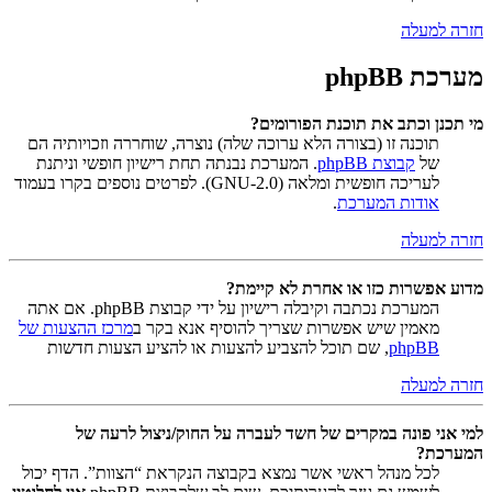
חזרה למעלה
מערכת phpBB
מי תכנן וכתב את תוכנת הפורומים?
תוכנה זו (בצורה הלא ערוכה שלה) נוצרה, שוחררה וזכויותיה הם
של
קבוצת phpBB
. המערכת נבנתה תחת רישיון חופשי וניתנת
לעריכה חופשית ומלאה (GNU-2.0). לפרטים נוספים בקרו בעמוד
אודות המערכת
.
חזרה למעלה
מדוע אפשרות כזו או אחרת לא קיימת?
המערכת נכתבה וקיבלה רישיון על ידי קבוצת phpBB. אם אתה
מאמין שיש אפשרות שצריך להוסיף אנא בקר ב
מרכז ההצעות של
phpBB
, שם תוכל להצביע להצעות או להציע הצעות חדשות
חזרה למעלה
למי אני פונה במקרים של חשד לעברה על החוק/ניצול לרעה של
המערכת?
לכל מנהל ראשי אשר נמצא בקבוצה הנקראת “הצוות”. הדף יכול