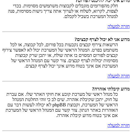
מדוע איני יכול להיכנס לפורום?
חלק מהפורומים מוגבלים לקבוצות משתמשים מסוימות. בכדי
לצפות, לקרוא, לשלוח או לערוך אתה צריך גישות מסוימות, פנה
למנהל המערכת בשביל לקבלם.
חזרה למעלה
מדוע אני לא יכול לצרף קבצים?
הרשאות צירוף קבצים נקבעות בכל פורום, לכל קבוצה, או לכל
משתמש בפרט. המנהל הראשי של המערכת יכול לא לאפשר צירוף
קבצים לפורום המסוים בו אתה שולח, או יתכן שרק קבוצות
מסוימות יכולות לצרף קבצים. צור קשר עם המנהל הראשי של
המערכת אם אינך בטוח מדוע אינך יכול לצרף קבצים.
חזרה למעלה
מדוע קיבלתי אזהרה?
כל מנהל ראשי של מערכת קובע את חוקי האתר שלו. אם עברת
על חוק, יתכן שקיבלת אזהרה. שים לב כי זוהי החלטת המנהל
הראשי של המערכת, וקבוצת phpBB לא יכולה לעשות דבר עם
האזהרות באתר הנתון. צור קשר עם המנהל הראשי של המערכת
אם אינך בטוח מדוע קיבלת אזהרה.
חזרה למעלה