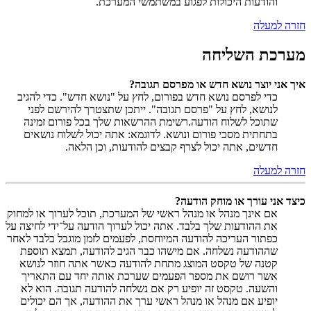
והודעות היכולות לפגוע במשתמשי המערכת.
חזרה למעלה
מערכת השליחה
איך אני יוצר נושא חדש או מפרסם תגובה?
כדי לפרסם נושא חדש בפורום, לחץ על "נושא חדש". כדי להגיב
לנושא, לחץ על "פרסם תגובה". ייתכן שתצטרך להירשם לפני
שתוכל לשלוח הודעה.רשימת ההרשאות שלך בכל פורום זמינה
בתחתית מסכי פורום ונושא. לדוגמא: אתה יכול לשלוח נושאים
חדשים, אתה יכול לצרף קבצים להודעות, וכן הלאה.
חזרה למעלה
כיצד אני עורך או מוחק הודעה?
אם אינך מנהל או מנהל ראשי של המערכת, תוכל לערוך או למחוק
את ההודעות שלך בלבד. אתה יכול לערוך הודעה על־ידי לחיצה על
כפתור העריכה להודעה המיוחסת, לפעמים לזמן מוגבל בלבד לאחר
שההודעה נשלחה. אם מישהו כבר הגיב להודעה, תמצא תוספת
קטנה של טקסט המוצג מתחת להודעה כאשר אתה חוזר לנושא
אשר רושם את מספר הפעמים שערכת אותה יחד עם התאריך
והשעה. טקסט זה יופיע רק אם נשלחה להודעה תגובה. הוא לא
יופיע אם מנהל או מנהל ראשי ערך את ההודעה, אך הם יכולים