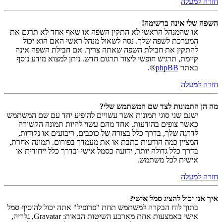
חזרה למעלה
השפה שלי אינה ברשימה!
או שהמנהל הראשי לא התקין השפה או שאף אחד לא תרגם את
המערכת לשפה שלך. נסה לשאול מנהל ראשי האם הוא יכול
להתקין את חבילת השפה שאתה צריך. אם חבילת השפה אינה
קיימת, תרגיש חופשי ליצור תרגום חדש. ניתן למצוא מידע נוסף
באתר
phpBB
®.
חזרה למעלה
מה הן התמונות לצד שם המשתמש שלי?
ישנם שני סוגי תמונות אשר עשויים להופיע יחד עם שם המשתמש
כאשר צופים בהודעות. אחד מהם עשוי להיות תמונה הקשורה
לדרגה שלך, בדרך כלל בצורה של כוכבים, ריבועים או נקודות,
המציין כמה הודעות כתבת או את מעמדך בפורום. תמונה אחרת,
בדרך כלל גדולה יותר, ידועה כסמל אישי ובדרך כלל ייחודית או
אישית לכל משתמש.
חזרה למעלה
איך אני יכול להציג סמל אישי?
בתוך לוח הבקרה למשתמש תחת "פרופיל" אתה יכול להוסיף סמל
אישי באמצעות אחת מארבע השיטות הבאות: Gravatar, גלריה,