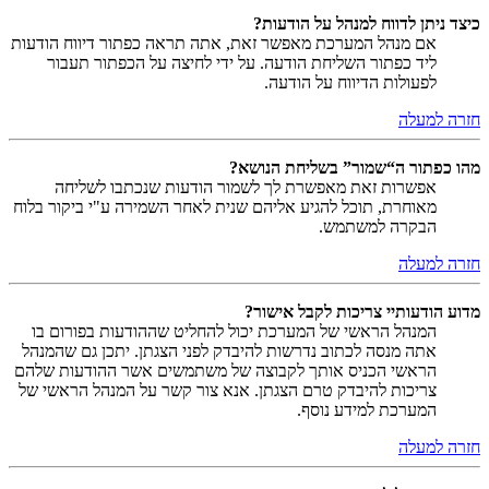
כיצד ניתן לדווח למנהל על הודעות?
אם מנהל המערכת מאפשר זאת, אתה תראה כפתור דיווח הודעות
ליד כפתור השליחת הודעה. על ידי לחיצה על הכפתור תעבור
לפעולות הדיווח על הודעה.
חזרה למעלה
מהו כפתור ה“שמור” בשליחת הנושא?
אפשרות זאת מאפשרת לך לשמור הודעות שנכתבו לשליחה
מאוחרת, תוכל להגיע אליהם שנית לאחר השמירה ע"י ביקור בלוח
הבקרה למשתמש.
חזרה למעלה
מדוע הודעותיי צריכות לקבל אישור?
המנהל הראשי של המערכת יכול להחליט שההודעות בפורום בו
אתה מנסה לכתוב נדרשות להיבדק לפני הצגתן. יתכן גם שהמנהל
הראשי הכניס אותך לקבוצה של משתמשים אשר ההודעות שלהם
צריכות להיבדק טרם הצגתן. אנא צור קשר על המנהל הראשי של
המערכת למידע נוסף.
חזרה למעלה