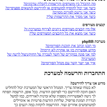
מה ההבדל בין מועדפים והרשמות לקבלת עדכונים?
כיצד אני יכול להוסיף למועדפים או להירשם לנושאים ספציפיים?
כיצד אני נרשם לפורום מסוים?
כיצד אני מסיר את ההרשמות שלי?
קבצים מצורפים
אלו מין קבצים מצורפים ניתנים לצירוף במערכת זו?
כיצד אני מוצא את כל הקבצים המצורפים שלי?
מערכת phpBB
מי תכנן וכתב את תוכנת הפורומים?
מדוע אפשרות כזו או אחרת לא קיימת?
למי אני פונה במקרים של חשד לעברה על החוק/ניצול לרעה של
המערכת?
איך אני יוצר קשר עם מנהל הפורומים?
התחברות והרשמה למערכת
מדוע אני צריך להירשם?
לא בטוח שאתה צריך. המנהל הראשי של המערכת יכול להחליט
האם חובה להירשם כדי לפרסם הודעות. בכל אופן, הרשמה תפתח
לך גישה לאפשרויות נוספות שלא זמינות לאורחים, כמו למשל
הגדרת תמונת פרופיל, שליחת הודעות פרטיות או אימיילים
למשתמשים אחרים ועוד. ההרשמה לוקחת כמה רגעים כך