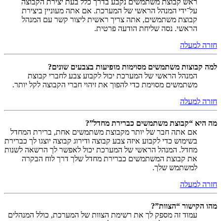
ראש קבוצת משתמשים נקבע בדרך כלל בעת יצירת הקבוצה
על־ידי המנהל הראשי של המערכת. אם אתה מעוניין ביצירת
קבוצת משתמשים, אתה צריך ראשית ליצור קשר עם המנהל
הראשי. נסה שליחת הודעה פרטית.
חזרה למעלה
למה קבוצות משתמשים מסוימות מופיעות בצבעים שונים?
המנהל הראשי של המערכת יכול לקבוע צבע לחברי קבוצת
משתמשים מסוימת כדי להפוך את זיהוי חברי הקבוצה לקל יותר.
חזרה למעלה
מה היא “קבוצת משתמשים כברירת מחדל”?
אם אתה חבר של יותר מקבוצת משתמשים אחת, ברירת המחדל
בשימוש כדי לקבוע איזה צבע קבוצה ודירוג קבוצה יוצגו לך כברירת
מחדל. המנהל הראשי של המערכת יכול לאפשר לך הרשאה לשנות
את קבוצת המשתמשים כברירת מחדל שלך דרך לוח הבקרה
למשתמש שלך.
חזרה למעלה
מהו הקישור “הצוות”?
עמוד זה מספק לך את רשימת הצוות של המערכת, כולל המנהלים