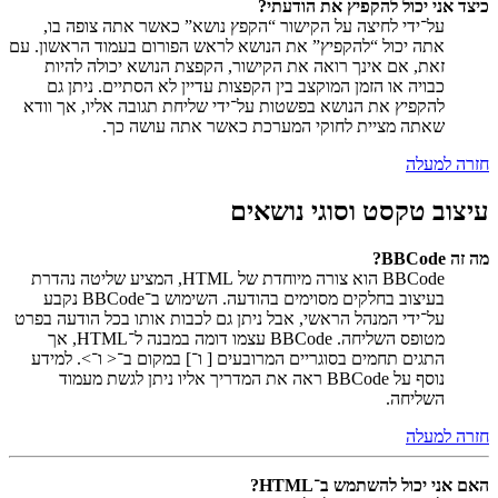
כיצד אני יכול להקפיץ את הודעתי?
על־ידי לחיצה על הקישור “הקפץ נושא” כאשר אתה צופה בו,
אתה יכול “להקפיץ” את הנושא לראש הפורום בעמוד הראשון. עם
זאת, אם אינך רואה את הקישור, הקפצת הנושא יכולה להיות
כבויה או הזמן המוקצב בין הקפצות עדיין לא הסתיים. ניתן גם
להקפיץ את הנושא בפשטות על־ידי שליחת תגובה אליו, אך וודא
שאתה מציית לחוקי המערכת כאשר אתה עושה כך.
חזרה למעלה
עיצוב טקסט וסוגי נושאים
מה זה BBCode?
BBCode הוא צורה מיוחדת של HTML, המציע שליטה נהדרת
בעיצוב בחלקים מסוימים בהודעה. השימוש ב־BBCode נקבע
על־ידי המנהל הראשי, אבל ניתן גם לכבות אותו בכל הודעה בפרט
מטופס השליחה. BBCode עצמו דומה במבנה ל־HTML, אך
התגים תחמים בסוגריים המרובעים [ ו־] במקום ב־< ו־>. למידע
נוסף על BBCode ראה את המדריך אליו ניתן לגשת מעמוד
השליחה.
חזרה למעלה
האם אני יכול להשתמש ב־HTML?