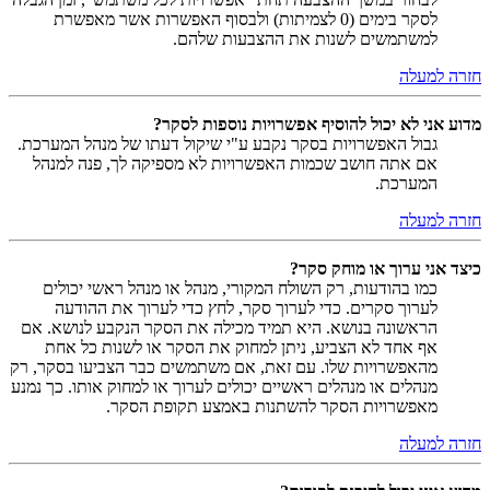
לסקר בימים (0 לצמיתות) ולבסוף האפשרות אשר מאפשרת
למשתמשים לשנות את ההצבעות שלהם.
חזרה למעלה
מדוע אני לא יכול להוסיף אפשרויות נוספות לסקר?
גבול האפשרויות בסקר נקבע ע"י שיקול דעתו של מנהל המערכת.
אם אתה חושב שכמות האפשרויות לא מספיקה לך, פנה למנהל
המערכת.
חזרה למעלה
כיצד אני ערוך או מוחק סקר?
כמו בהודעות, רק השולח המקורי, מנהל או מנהל ראשי יכולים
לערוך סקרים. כדי לערוך סקר, לחץ כדי לערוך את ההודעה
הראשונה בנושא. היא תמיד מכילה את הסקר הנקבע לנושא. אם
אף אחד לא הצביע, ניתן למחוק את הסקר או לשנות כל אחת
מהאפשרויות שלו. עם זאת, אם משתמשים כבר הצביעו בסקר, רק
מנהלים או מנהלים ראשיים יכולים לערוך או למחוק אותו. כך נמנע
מאפשרויות הסקר להשתנות באמצע תקופת הסקר.
חזרה למעלה