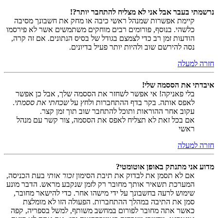
נרשמתי בעבר אבל אני לא מצליח להתחבר יותר?!
קיימת אפשרות שמנהל ראשי כיבה או מחק את חשבונך מסיבה
כלשהי. בנוסף, פורומים רבים מוחקים משתמשים אשר לא פירסמו
הודעות זמן רב כדי לצמצם בגודל של בסיס הנתונים. אם זה קרה,
נסה להירשם שוב ולהיות יותר פעיל בדיונים.
חזרה למעלה
איבדתי את הססמה שלי!
בלי פאניקה! אי אפשר לשחזר את הססמה שלך, אבל כן אפשר
לאפס אותה. בקר בדף ההתחברות ולחץ על
שכחתי את ססמתי
.
עקוב אחר ההוראות ותוכל להתחבר שוב תוך זמן קצר.
אם בכל זאת לא תצליח לאפס את הססמה, צור קשר עם מנהל
ראשי
חזרה למעלה
מדוע אני מתנתק באופן אוטומטי?
אם לא תסמן את לבדוק את תיבת הסימון
זכור אותי
בעת הכניסה,
המערכת תשאיר אותך מחובר רק לזמן שנקבע מראש. הדבר מונע
שימוש לרעה בחשבונך על ידי מישהו אחר. כדי להישאר מחובר,
סמן את התיבה במהלך ההתחברות. הפעולה הזו לא מומלצת
כאשר אתה מחובר לפורום במחשב משותף, למשל בספריה, קפה