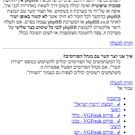
לשמש גם עזר להערותיכם. שים לב שלקבוצת phpBB
אין לחלוטין
סמכות שיפוטית
ואינה יכולה בשום דרך לשאת באחריות לגבי איך,
איפה או על־ידי מי מערכת זו בשימוש. אל תצור קשר עם קבוצת
phpBB בהקשר לכל חומר לא חוקי אשר
לא קשור באופן ישיר
לאתר phpBB.co.il או המערכת phpBB עצמה בפרט. אם תשלח
דואר אלקטרוני לקבוצת phpBB
לגבי כל שימוש בצד שלישי
של
מערכת זו, צפה לתשובה מצומצמת או לשום תשובה בכלל.
חזרה למעלה
איך אני יוצר קשר עם מנהל הפורומים?
כל המשתמשים של הפורומים יכולים להשתמש בטופס “יצירת
קשר”, אם מנהל הפורומים הפעיל אפשרות זו.
משתמשים רשומים יכולים לצפות גם בעמוד “הצוות”.
חזרה למעלה
עבור אל
פייסבוק
↲ קבוצת "רטרו ישראל"
ראשי
↲ פורום VGFreak - כללי
↲ פורום VGFreak - טכני
חיצוני
↲ פורום VGFreak - ישן