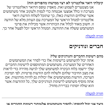
קיבלתי דואר אלקטרוני לא רצוי ממישהו מהפורום הזה!
אנו מצטערים לשמוע זאת. מאפיין טופס הדואר האלקטרוני של
מערכת זו כולל אמצעי אבטחה כדי לנסות ולעקוב אחר משתמשים
אשר שולחים הודעות כאלו, כך שתוכל לשלוח הודעת דואר
אלקטרוני למנהל הראשי של המערכת עם העתק מלא של הודעה
זו. חשוב מאוד לכלול את הכותרות אשר מכילות את פרטי
המשתמש ששלח את ההודעה. המנהל הראשי יוכל לפעול אחר כך.
חזרה למעלה
חברים ונודניקים
מהם רשימת החברים והנודניקים שלי?
אתה יכול להשתמש ברשימות אלו כדי לסדר את המשתמשים
האחרים של המערכת. משתמשים המתווספים לרשימת החברים
שלך ירשמו בלוח הבקרה למשתמש שלך לגישה מהירה כדי לראות
את מצב החיבור שלהם ולשלוח להם הודעות פרטיות. לפי תמיכת
הערכה, הודעות ממשתמשים אלו יכולות גם להיות מודגשות. אם
אתה מוסיף משתמש לרשימת הנודניקים שלך, כל ההודעות אשר
הוא שולח יוסתרו כברירת מחדל.
חזרה למעלה
כיצד אני יכול להוסיף / להסיר משתמשים אל/מתוך רשימת החברים או