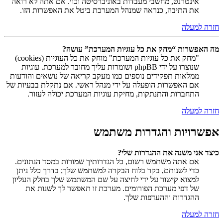
אינטרנט, מחשבי מעבדות באוניברסיטה וכו׳. אם אתה לא רואה
את התיבה, כנראה שמנהל המערכת ביטל את האפשרות הזו.
חזרה למעלה
מה האפשרות “מחק את כל עוגיות המערכת” עושה?
"מחק את כל עוגיות המערכת" מוחק את כל העוגיות (cookies)
שנוצרו על ידי phpBB ושומרות עליך מחובר למערכת. עוגיות
ממלאות תפקידים נוספים כמו מעקב קריאה של נושאים והודעות
אם האפשרות הופעלה על ידי מנהל ראשי. אם נתקלת בבעיות של
התחברות והתנתקות, מחיקת עוגיות המערכת יכולה לעזור.
חזרה למעלה
אפשרויות והגדרות משתמש
כיצד אני משנה את ההגדרות שלי?
אם אתה משתמש רשום, כל הגדרותיך שמורות במסד הנתונים.
כדי לשנותם, בקר בלוח הבקרה למשתמש שלך; בדרך כלל ניתן
למצוא קישור על ידי לחיצה על שם המשתמש שלך בחלק העליון
של דפי מערכת הפורומים. מערכת זו תאפשר לך לשנות את
ההגדרות וההעדפות שלך.
חזרה למעלה