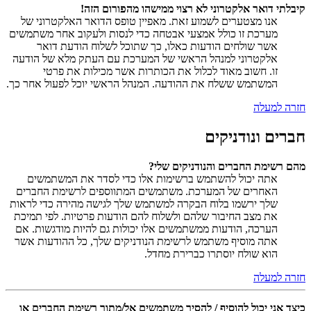
קיבלתי דואר אלקטרוני לא רצוי ממישהו מהפורום הזה!
אנו מצטערים לשמוע זאת. מאפיין טופס הדואר האלקטרוני של
מערכת זו כולל אמצעי אבטחה כדי לנסות ולעקוב אחר משתמשים
אשר שולחים הודעות כאלו, כך שתוכל לשלוח הודעת דואר
אלקטרוני למנהל הראשי של המערכת עם העתק מלא של הודעה
זו. חשוב מאוד לכלול את הכותרות אשר מכילות את פרטי
המשתמש ששלח את ההודעה. המנהל הראשי יוכל לפעול אחר כך.
חזרה למעלה
חברים ונודניקים
מהם רשימת החברים והנודניקים שלי?
אתה יכול להשתמש ברשימות אלו כדי לסדר את המשתמשים
האחרים של המערכת. משתמשים המתווספים לרשימת החברים
שלך ירשמו בלוח הבקרה למשתמש שלך לגישה מהירה כדי לראות
את מצב החיבור שלהם ולשלוח להם הודעות פרטיות. לפי תמיכת
הערכה, הודעות ממשתמשים אלו יכולות גם להיות מודגשות. אם
אתה מוסיף משתמש לרשימת הנודניקים שלך, כל ההודעות אשר
הוא שולח יוסתרו כברירת מחדל.
חזרה למעלה
כיצד אני יכול להוסיף / להסיר משתמשים אל/מתוך רשימת החברים או