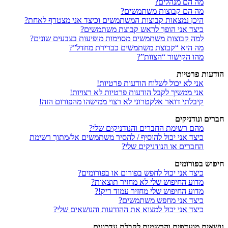
מה הם מנהלים?
מה הם קבוצות משתמשים?
היכן נמצאות קבוצות המשתמשים וכיצד אני מצטרף לאחת?
כיצד אני הופך לראש קבוצת משתמשים?
למה קבוצות משתמשים מסוימות מופיעות בצבעים שונים?
מה היא “קבוצת משתמשים כברירת מחדל”?
מהו הקישור “הצוות”?
הודעות פרטיות
אני לא יכול לשלוח הודעות פרטיות!
אני ממשיך לקבל הודעות פרטיות לא רצויות!
קיבלתי דואר אלקטרוני לא רצוי ממישהו מהפורום הזה!
חברים ונודניקים
מהם רשימת החברים והנודניקים שלי?
כיצד אני יכול להוסיף / להסיר משתמשים אל/מתוך רשימת
החברים או הנודניקים שלי?
חיפוש בפורומים
כיצד אני יכול לחפש בפורום או בפורומים?
מדוע החיפוש שלי לא מחזיר תוצאות?
מדוע החיפוש שלי מחזיר עמוד ריק!?
כיצד אני מחפש משתמשים?
כיצד אני יכול למצוא את ההודעות והנושאים שלי?
נושאים מועדפים והרשמות לקבלת עדכונים