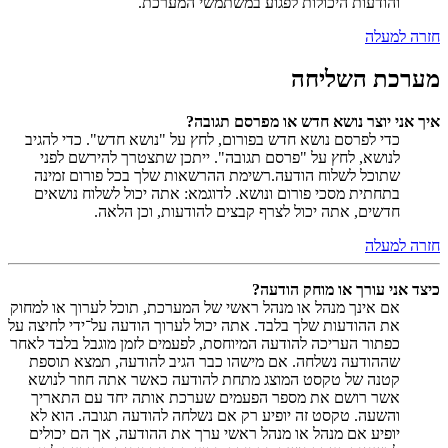
והודעות היכולות לפגוע במשתמשי המערכת.
חזרה למעלה
מערכת השליחה
איך אני יוצר נושא חדש או מפרסם תגובה?
כדי לפרסם נושא חדש בפורום, לחץ על "נושא חדש". כדי להגיב
לנושא, לחץ על "פרסם תגובה". ייתכן שתצטרך להירשם לפני
שתוכל לשלוח הודעה.רשימת ההרשאות שלך בכל פורום זמינה
בתחתית מסכי פורום ונושא. לדוגמא: אתה יכול לשלוח נושאים
חדשים, אתה יכול לצרף קבצים להודעות, וכן הלאה.
חזרה למעלה
כיצד אני עורך או מוחק הודעה?
אם אינך מנהל או מנהל ראשי של המערכת, תוכל לערוך או למחוק
את ההודעות שלך בלבד. אתה יכול לערוך הודעה על־ידי לחיצה על
כפתור העריכה להודעה המיוחסת, לפעמים לזמן מוגבל בלבד לאחר
שההודעה נשלחה. אם מישהו כבר הגיב להודעה, תמצא תוספת
קטנה של טקסט המוצג מתחת להודעה כאשר אתה חוזר לנושא
אשר רושם את מספר הפעמים שערכת אותה יחד עם התאריך
והשעה. טקסט זה יופיע רק אם נשלחה להודעה תגובה. הוא לא
יופיע אם מנהל או מנהל ראשי ערך את ההודעה, אך הם יכולים