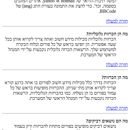
למשל תיבות הדואר של hotmail או yahoo, אתרים המוגנים
בססמה, וכד'. כדי להציג את התמונה בעזרת התג [img] של
BBCode.
חזרה למעלה
מה הן הכרזות גלובליות?
הכרזות גלובליות מכילות מידע חשוב ואתה צריך לקרוא אותן בכל
שעה אפשרית. הן יופיעו בראש של כל פורום ובלוח הבקרה
למשתמש שלך. הרשאות הכרזה גלובלית נקבעות על־ידי המנהל
הראשי של המערכת.
חזרה למעלה
מה הן הכרזות?
הכרזות בדרך כלל מכילות מידע חשוב לפורום בו אתה כרגע קורא
וצריך לקרוא אותן מתי שניתן. ההכרזות מופיעות בראש של כל
עמוד בפורום בו הן נשלחו. כמו בהכרזות הגלובליות, הרשאות
הכרזה נקבעות על־ידי המנהל הראשי של המערכת.
חזרה למעלה
מה הם נושאים דביקים?
נושאים דביקים מופיעים בפורום מתחת להכרזות ורק בעמוד