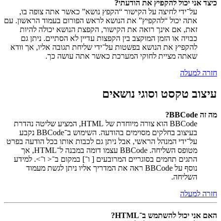
כיצד אני יכול להקפיץ את הודעתי?
על־ידי לחיצה על הקישור “הקפץ נושא” כאשר אתה צופה בו,
אתה יכול “להקפיץ” את הנושא לראש הפורום בעמוד הראשון. עם
זאת, אם אינך רואה את הקישור, הקפצת הנושא יכולה להיות
כבויה או הזמן המוקצב בין הקפצות עדיין לא הסתיים. ניתן גם
להקפיץ את הנושא בפשטות על־ידי שליחת תגובה אליו, אך וודא
שאתה מציית לחוקי המערכת כאשר אתה עושה כך.
חזרה למעלה
עיצוב טקסט וסוגי נושאים
מה זה BBCode?
BBCode הוא צורה מיוחדת של HTML, המציע שליטה נהדרת
בעיצוב בחלקים מסוימים בהודעה. השימוש ב־BBCode נקבע
על־ידי המנהל הראשי, אבל ניתן גם לכבות אותו בכל הודעה בפרט
מטופס השליחה. BBCode עצמו דומה במבנה ל־HTML, אך
התגים תחמים בסוגריים המרובעים [ ו־] במקום ב־< ו־>. למידע
נוסף על BBCode ראה את המדריך אליו ניתן לגשת מעמוד
השליחה.
חזרה למעלה
האם אני יכול להשתמש ב־HTML?