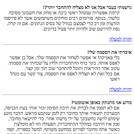
נרשמתי בעבר אבל אני לא מצליח להתחבר יותר?!
קיימת אפשרות שמנהל ראשי כיבה או מחק את חשבונך מסיבה
כלשהי. בנוסף, פורומים רבים מוחקים משתמשים אשר לא פירסמו
הודעות זמן רב כדי לצמצם בגודל של בסיס הנתונים. אם זה קרה,
נסה להירשם שוב ולהיות יותר פעיל בדיונים.
חזרה למעלה
איבדתי את הססמה שלי!
בלי פאניקה! אי אפשר לשחזר את הססמה שלך, אבל כן אפשר
לאפס אותה. בקר בדף ההתחברות ולחץ על
שכחתי את ססמתי
.
עקוב אחר ההוראות ותוכל להתחבר שוב תוך זמן קצר.
אם בכל זאת לא תצליח לאפס את הססמה, צור קשר עם מנהל
ראשי
חזרה למעלה
מדוע אני מתנתק באופן אוטומטי?
אם לא תסמן את לבדוק את תיבת הסימון
זכור אותי
בעת הכניסה,
המערכת תשאיר אותך מחובר רק לזמן שנקבע מראש. הדבר מונע
שימוש לרעה בחשבונך על ידי מישהו אחר. כדי להישאר מחובר,
סמן את התיבה במהלך ההתחברות. הפעולה הזו לא מומלצת
כאשר אתה מחובר לפורום במחשב משותף, למשל בספריה, קפה