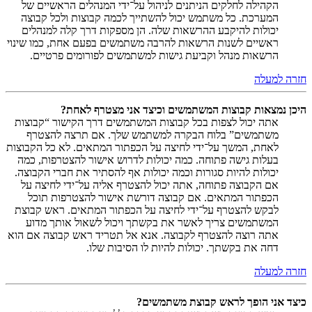
הקהילה לחלקים הניתנים לניהול על־ידי המנהלים הראשיים של
המערכת. כל משתמש יכול להשתייך לכמה קבוצות ולכל קבוצה
יכולות להיקבע ההרשאות שלה. הן מספקות דרך קלה למנהלים
ראשיים לשנות הרשאות להרבה משתמשים בפעם אחת, כמו שינוי
הרשאות מנהל וקביעת גישות למשתמשים לפורומים פרטיים.
חזרה למעלה
היכן נמצאות קבוצות המשתמשים וכיצד אני מצטרף לאחת?
אתה יכול לצפות בכל קבוצות המשתמשים דרך הקישור “קבוצות
משתמשים” בלוח הבקרה למשתמש שלך. אם תרצה להצטרף
לאחת, המשך על־ידי לחיצה על הכפתור המתאים. לא כל הקבוצות
בעלות גישה פתוחה. כמה יכולות לדרוש אישור להצטרפות, כמה
יכולות להיות סגורות וכמה יכולות אף להסתיר את חברי הקבוצה.
אם הקבוצה פתוחה, אתה יכול להצטרף אליה על־ידי לחיצה על
הכפתור המתאים. אם קבוצה דורשת אישור להצטרפות תוכל
לבקש להצטרף על־ידי לחיצה על הכפתור המתאים. ראש קבוצת
המשתמשים צריך לאשר את בקשתך ויכול לשאול אותך מדוע
אתה רוצה להצטרף לקבוצה. אנא אל תטריד ראש קבוצה אם הוא
דחה את בקשתך. יכולות להיות לו הסיבות שלו.
חזרה למעלה
כיצד אני הופך לראש קבוצת משתמשים?