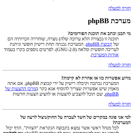
חזרה למעלה
מערכת phpBB
מי תכנן וכתב את תוכנת הפורומים?
תוכנה זו (בצורה הלא ערוכה שלה) נוצרה, שוחררה וזכויותיה הם
של
קבוצת phpBB
. המערכת נבנתה תחת רישיון חופשי וניתנת
לעריכה חופשית ומלאה (GNU-2.0). לפרטים נוספים בקרו בעמוד
אודות המערכת
.
חזרה למעלה
מדוע אפשרות כזו או אחרת לא קיימת?
המערכת נכתבה וקיבלה רישיון על ידי קבוצת phpBB. אם אתה
מאמין שיש אפשרות שצריך להוסיף אנא בקר ב
מרכז ההצעות של
phpBB
, שם תוכל להצביע להצעות או להציע הצעות חדשות
חזרה למעלה
למי אני פונה במקרים של חשד לעברה על החוק/ניצול לרעה של
המערכת?
לכל מנהל ראשי אשר נמצא בקבוצה הנקראת “הצוות”. הדף יכול