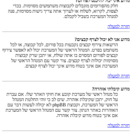
מדוע איני יכול להיכנס לפורום?
חלק מהפורומים מוגבלים לקבוצות משתמשים מסוימות. בכדי
לצפות, לקרוא, לשלוח או לערוך אתה צריך גישות מסוימות, פנה
למנהל המערכת בשביל לקבלם.
חזרה למעלה
מדוע אני לא יכול לצרף קבצים?
הרשאות צירוף קבצים נקבעות בכל פורום, לכל קבוצה, או לכל
משתמש בפרט. המנהל הראשי של המערכת יכול לא לאפשר צירוף
קבצים לפורום המסוים בו אתה שולח, או יתכן שרק קבוצות
מסוימות יכולות לצרף קבצים. צור קשר עם המנהל הראשי של
המערכת אם אינך בטוח מדוע אינך יכול לצרף קבצים.
חזרה למעלה
מדוע קיבלתי אזהרה?
כל מנהל ראשי של מערכת קובע את חוקי האתר שלו. אם עברת
על חוק, יתכן שקיבלת אזהרה. שים לב כי זוהי החלטת המנהל
הראשי של המערכת, וקבוצת phpBB לא יכולה לעשות דבר עם
האזהרות באתר הנתון. צור קשר עם המנהל הראשי של המערכת
אם אינך בטוח מדוע קיבלת אזהרה.
חזרה למעלה