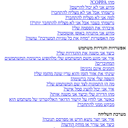
מהו COPPA?
מדוע אני לא יכול להרשם?
נרשמתי אבל אני לא מצליח להתחבר!
למה אני לא מצליח להתחבר?
נרשמתי בעבר אבל אני לא מצליח להתחבר יותר?!
איבדתי את הססמה שלי!
מדוע אני מתנתק באופן אוטומטי?
מה האפשרות “מחק את כל עוגיות המערכת” עושה?
אפשרויות והגדרות משתמש
כיצד אני משנה את ההגדרות שלי?
איך אני מונע משם המשתמש שלי מלהופיע ברשימת המשתמשים
המחוברים?
הזמנים אינם נכונים!
שינתי את אזור הזמן והוא עדין שונה מהזמן שלי!
השפה שלי אינה ברשימה!
מה הן התמונות לצד שם המשתמש שלי?
איך אני יכול להציג סמל אישי?
מהו הדירוג שלי וכיצד אני משנה אותו?
כאשר אני לוחץ על קישור הדואר האלקטרוני של משתמש הוא
מבקש ממני להתחבר?
מערכת השליחה
איך אני יוצר נושא חדש או מפרסם תגובה?
כיצד אני עורך או מוחק הודעה?