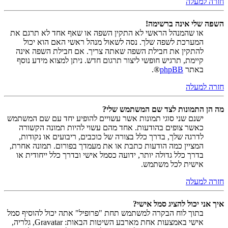
חזרה למעלה
השפה שלי אינה ברשימה!
או שהמנהל הראשי לא התקין השפה או שאף אחד לא תרגם את
המערכת לשפה שלך. נסה לשאול מנהל ראשי האם הוא יכול
להתקין את חבילת השפה שאתה צריך. אם חבילת השפה אינה
קיימת, תרגיש חופשי ליצור תרגום חדש. ניתן למצוא מידע נוסף
באתר
phpBB
®.
חזרה למעלה
מה הן התמונות לצד שם המשתמש שלי?
ישנם שני סוגי תמונות אשר עשויים להופיע יחד עם שם המשתמש
כאשר צופים בהודעות. אחד מהם עשוי להיות תמונה הקשורה
לדרגה שלך, בדרך כלל בצורה של כוכבים, ריבועים או נקודות,
המציין כמה הודעות כתבת או את מעמדך בפורום. תמונה אחרת,
בדרך כלל גדולה יותר, ידועה כסמל אישי ובדרך כלל ייחודית או
אישית לכל משתמש.
חזרה למעלה
איך אני יכול להציג סמל אישי?
בתוך לוח הבקרה למשתמש תחת "פרופיל" אתה יכול להוסיף סמל
אישי באמצעות אחת מארבע השיטות הבאות: Gravatar, גלריה,