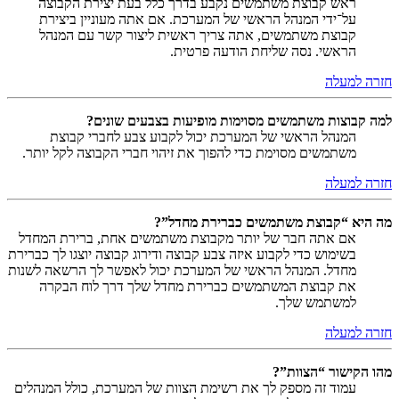
ראש קבוצת משתמשים נקבע בדרך כלל בעת יצירת הקבוצה
על־ידי המנהל הראשי של המערכת. אם אתה מעוניין ביצירת
קבוצת משתמשים, אתה צריך ראשית ליצור קשר עם המנהל
הראשי. נסה שליחת הודעה פרטית.
חזרה למעלה
למה קבוצות משתמשים מסוימות מופיעות בצבעים שונים?
המנהל הראשי של המערכת יכול לקבוע צבע לחברי קבוצת
משתמשים מסוימת כדי להפוך את זיהוי חברי הקבוצה לקל יותר.
חזרה למעלה
מה היא “קבוצת משתמשים כברירת מחדל”?
אם אתה חבר של יותר מקבוצת משתמשים אחת, ברירת המחדל
בשימוש כדי לקבוע איזה צבע קבוצה ודירוג קבוצה יוצגו לך כברירת
מחדל. המנהל הראשי של המערכת יכול לאפשר לך הרשאה לשנות
את קבוצת המשתמשים כברירת מחדל שלך דרך לוח הבקרה
למשתמש שלך.
חזרה למעלה
מהו הקישור “הצוות”?
עמוד זה מספק לך את רשימת הצוות של המערכת, כולל המנהלים