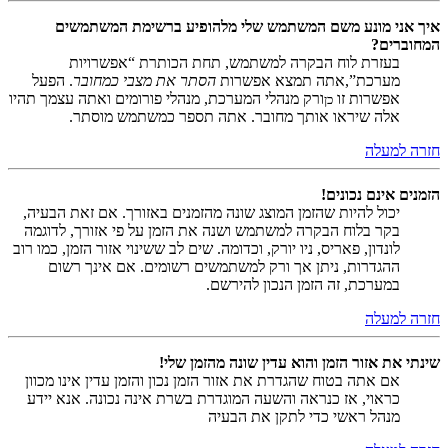
איך אני מונע משם המשתמש שלי מלהופיע ברשימת המשתמשים
המחוברים?
בעזרת לוח הבקרה למשתמש, תחת הכותרת “אפשרויות
מערכת”,אתה תמצא אפשרות
הסתר את מצבי כמחובר
. הפעל
אפשרות זו
ורק מנהלי המערכת, מנהלי פורומים ואתה עצמך תהיו
כן
אלה שיראו אותך מחובר. אתה תספר כמשתמש מוסתר.
חזרה למעלה
הזמנים אינם נכונים!
יכול להיות שהזמן המוצג שונה מהזמנים באזורך. אם זאת הבעיה,
בקר בלוח הבקרה למשתמש ושנה את הזמן על פי אזורך, לדוגמה
לונדון, פאריס, ניו יורק, וכדומה. שים לב ששינוי אזור הזמן, כמו רוב
ההגדרות, ניתן אך ורק למשתמשים רשומים. אם אינך רשום
במערכת, זה הזמן הנכון להירשם.
חזרה למעלה
שינתי את אזור הזמן והוא עדין שונה מהזמן שלי!
אם אתה בטוח שהגדרת את אזור הזמן נכון והזמן עדין אינו מכוון
כראוי, אז כנראה והשעה המוגדרת בשרת אינה נכונה. אנא יידע
מנהל ראשי כדי לתקן את הבעיה