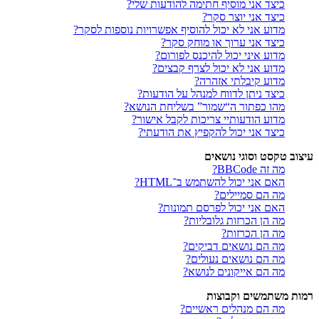
כיצד אני מוסיף חתימה להודעות שלי?
כיצד אני יוצר סקר?
מדוע אני לא יכול להוסיף אפשרויות נוספות לסקר?
כיצד אני ערוך או מוחק סקר?
מדוע איני יכול להיכנס לפורום?
מדוע אני לא יכול לצרף קבצים?
מדוע קיבלתי אזהרה?
כיצד ניתן לדווח למנהל על הודעות?
מהו כפתור ה“שמור” בשליחת הנושא?
מדוע הודעותיי צריכות לקבל אישור?
כיצד אני יכול להקפיץ את הודעתי?
עיצוב טקסט וסוגי נושאים
מה זה BBCode?
האם אני יכול להשתמש ב־HTML?
מה הם סמיילים?
האם אני יכול לפרסם תמונות?
מה הן הכרזות גלובליות?
מה הן הכרזות?
מה הם נושאים דביקים?
מה הם נושאים נעולים?
מה הם אייקונים לנושא?
רמות משתמשים וקבוצות
מה הם מנהלים ראשיים?