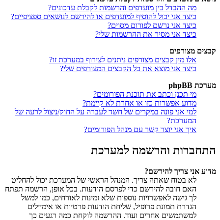
מה ההבדל בין מועדפים והרשמות לקבלת עדכונים?
כיצד אני יכול להוסיף למועדפים או להירשם לנושאים ספציפיים?
כיצד אני נרשם לפורום מסוים?
כיצד אני מסיר את ההרשמות שלי?
קבצים מצורפים
אלו מין קבצים מצורפים ניתנים לצירוף במערכת זו?
כיצד אני מוצא את כל הקבצים המצורפים שלי?
מערכת phpBB
מי תכנן וכתב את תוכנת הפורומים?
מדוע אפשרות כזו או אחרת לא קיימת?
למי אני פונה במקרים של חשד לעברה על החוק/ניצול לרעה של
המערכת?
איך אני יוצר קשר עם מנהל הפורומים?
התחברות והרשמה למערכת
מדוע אני צריך להירשם?
לא בטוח שאתה צריך. המנהל הראשי של המערכת יכול להחליט
האם חובה להירשם כדי לפרסם הודעות. בכל אופן, הרשמה תפתח
לך גישה לאפשרויות נוספות שלא זמינות לאורחים, כמו למשל
הגדרת תמונת פרופיל, שליחת הודעות פרטיות או אימיילים
למשתמשים אחרים ועוד. ההרשמה לוקחת כמה רגעים כך