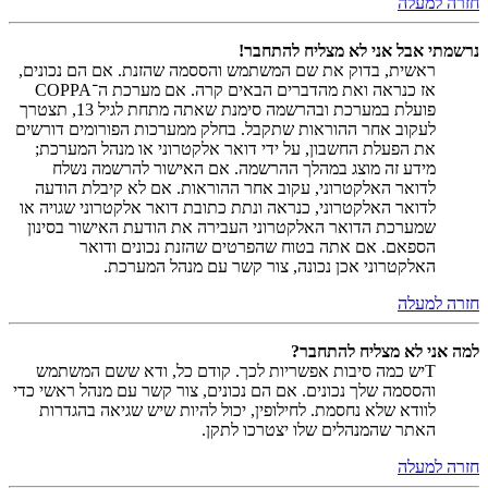
חזרה למעלה
נרשמתי אבל אני לא מצליח להתחבר!
ראשית, בדוק את שם המשתמש והססמה שהזנת. אם הם נכונים,
אז כנראה ואת מהדברים הבאים קרה. אם מערכת ה־COPPA
פועלת במערכת ובהרשמה סימנת שאתה מתחת לגיל 13, תצטרך
לעקוב אחר ההוראות שתקבל. בחלק ממערכות הפורומים דורשים
את הפעלת החשבון, על ידי דואר אלקטרוני או מנהל המערכת;
מידע זה מוצג במהלך ההרשמה. אם האישור להרשמה נשלח
לדואר האלקטרוני, עקוב אחר ההוראות. אם לא קיבלת הודעה
לדואר האלקטרוני, כנראה ונתת כתובת דואר אלקטרוני שגויה או
שמערכת הדואר האלקטרוני העבירה את הודעת האישור בסינון
הספאם. אם אתה בטוח שהפרטים שהזנת נכונים ודואר
האלקטרוני אכן נכונה, צור קשר עם מנהל המערכת.
חזרה למעלה
למה אני לא מצליח להתחבר?
Tיש כמה סיבות אפשריות לכך. קודם כל, ודא ששם המשתמש
והססמה שלך נכונים. אם הם נכונים, צור קשר עם מנהל ראשי כדי
לוודא שלא נחסמת. לחילופין, יכול להיות שיש שגיאה בהגדרות
האתר שהמנהלים שלו יצטרכו לתקן.
חזרה למעלה