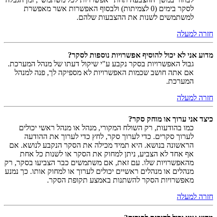
לסקר בימים (0 לצמיתות) ולבסוף האפשרות אשר מאפשרת
למשתמשים לשנות את ההצבעות שלהם.
חזרה למעלה
מדוע אני לא יכול להוסיף אפשרויות נוספות לסקר?
גבול האפשרויות בסקר נקבע ע"י שיקול דעתו של מנהל המערכת.
אם אתה חושב שכמות האפשרויות לא מספיקה לך, פנה למנהל
המערכת.
חזרה למעלה
כיצד אני ערוך או מוחק סקר?
כמו בהודעות, רק השולח המקורי, מנהל או מנהל ראשי יכולים
לערוך סקרים. כדי לערוך סקר, לחץ כדי לערוך את ההודעה
הראשונה בנושא. היא תמיד מכילה את הסקר הנקבע לנושא. אם
אף אחד לא הצביע, ניתן למחוק את הסקר או לשנות כל אחת
מהאפשרויות שלו. עם זאת, אם משתמשים כבר הצביעו בסקר, רק
מנהלים או מנהלים ראשיים יכולים לערוך או למחוק אותו. כך נמנע
מאפשרויות הסקר להשתנות באמצע תקופת הסקר.
חזרה למעלה