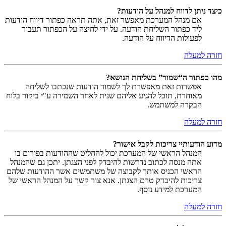
כיצד ניתן לדווח למנהל על הודעות?
אם מנהל המערכת מאפשר זאת, אתה תראה כפתור דיווח הודעות
ליד כפתור השליחת הודעה. על ידי לחיצה על הכפתור תעבור
לפעולות הדיווח על הודעה.
חזרה למעלה
מהו כפתור ה“שמור” בשליחת הנושא?
אפשרות זאת מאפשרת לך לשמור הודעות שנכתבו לשליחה
מאוחרת, תוכל להגיע אליהם שנית לאחר השמירה ע"י ביקור בלוח
הבקרה למשתמש.
חזרה למעלה
מדוע הודעותיי צריכות לקבל אישור?
המנהל הראשי של המערכת יכול להחליט שההודעות בפורום בו
אתה מנסה לכתוב נדרשות להיבדק לפני הצגתן. יתכן גם שהמנהל
הראשי הכניס אותך לקבוצה של משתמשים אשר ההודעות שלהם
צריכות להיבדק טרם הצגתן. אנא צור קשר על המנהל הראשי של
המערכת למידע נוסף.
חזרה למעלה