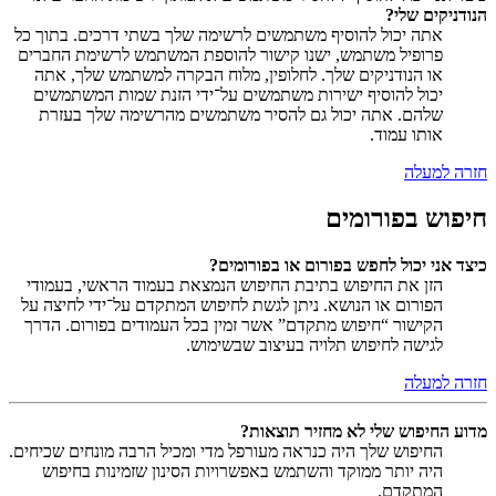
הנודניקים שלי?
אתה יכול להוסיף משתמשים לרשימה שלך בשתי דרכים. בתוך כל
פרופיל משתמש, ישנו קישור להוספת המשתמש לרשימת החברים
או הנודניקים שלך. לחלופין, מלוח הבקרה למשתמש שלך, אתה
יכול להוסיף ישירות משתמשים על־ידי הזנת שמות המשתמשים
שלהם. אתה יכול גם להסיר משתמשים מהרשימה שלך בעזרת
אותו עמוד.
חזרה למעלה
חיפוש בפורומים
כיצד אני יכול לחפש בפורום או בפורומים?
הזן את החיפוש בתיבת החיפוש הנמצאת בעמוד הראשי, בעמודי
הפורום או הנושא. ניתן לגשת לחיפוש המתקדם על־ידי לחיצה על
הקישור “חיפוש מתקדם” אשר זמין בכל העמודים בפורום. הדרך
לגישה לחיפוש תלויה בעיצוב שבשימוש.
חזרה למעלה
מדוע החיפוש שלי לא מחזיר תוצאות?
החיפוש שלך היה כנראה מעורפל מדי ומכיל הרבה מונחים שכיחים.
היה יותר ממוקד והשתמש באפשרויות הסינון שזמינות בחיפוש
המתקדם.