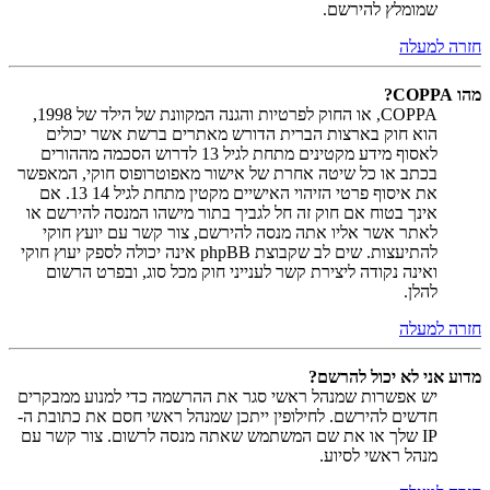
שמומלץ להירשם.
חזרה למעלה
מהו COPPA?
COPPA, או החוק לפרטיות והגנה המקוונת של הילד של 1998,
הוא חוק בארצות הברית הדורש מאתרים ברשת אשר יכולים
לאסוף מידע מקטינים מתחת לגיל 13 לדרוש הסכמה מההורים
בכתב או כל שיטה אחרת של אישור מאפוטרופוס חוקי, המאפשר
את איסוף פרטי הזיהוי האישיים מקטין מתחת לגיל 14 13. אם
אינך בטוח אם חוק זה חל לגביך בתור מישהו המנסה להירשם או
לאתר אשר אליו אתה מנסה להירשם, צור קשר עם יועץ חוקי
להתיעצות. שים לב שקבוצת phpBB אינה יכולה לספק יעוץ חוקי
ואינה נקודה ליצירת קשר לענייני חוק מכל סוג, ובפרט הרשום
להלן.
חזרה למעלה
מדוע אני לא יכול להרשם?
יש אפשרות שמנהל ראשי סגר את ההרשמה כדי למנוע ממבקרים
חדשים להירשם. לחילופין ייתכן שמנהל ראשי חסם את כתובת ה-
IP שלך או את שם המשתמש שאתה מנסה לרשום. צור קשר עם
מנהל ראשי לסיוע.