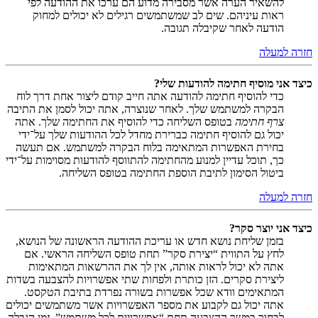
להשאיר הערה אשר מסבירה מדוע הם ערכו את ההודעה לפי
ראות עיניהם. שים לב שמשתמשים רגילים לא יכולים למחוק
הודעה לאחר שקיבלה תגובה.
חזרה למעלה
כיצד אני מוסיף חתימה להודעות שלי?
כדי להוסיף חתימה להודעה אתה חייב קודם ליצור אחת דרך לוח
הבקרה למשתמש שלך. לאחר שנוצרה, אתה יכול לסמן את התיבה
צרף חתימה
בטופס השליחה כדי להוסיף את החתימה שלך. אתה
יכול גם להוסיף חתימה כברירת מחדל לכל ההודעות שלך על־ידי
בחירת האפשרות המתאימה בלוח הבקרה למשתמש. אם תעשה
כך, תוכל עדיין למנוע מהחתימה להתווסף להודעות מסוימות על־ידי
ביטול הסימון לתיבת הוספת החתימה בטופס השליחה.
חזרה למעלה
כיצד אני יוצר סקר?
בזמן שליחת נושא חדש או עריכת ההודעה הראשונה של הנושא,
לחץ על התווית “יצירת סקר” תחת טופס השליחה הראשי. אם
אתה לא יכול לראות אותה, אין לך את ההרשאות המתאימות
ליצירת סקרים. הזן כותרת ולפחות שתי אפשרויות להצבעה בשדות
המתאימים וודא שכל אפשרות בשורה נפרדת בתיבת הטקסט.
אתה יכול גם לקבוע את מספר האפשרויות אשר משתמשים יכולים
לבחור במשך ההצבעה תחת “אפשרויות לכל משתמש”, זמן הגבלה