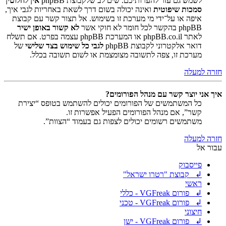
לשמש גם עזר להערותיכם. שים לב שלקבוצת phpBB
אין לחלוטין
סמכות שיפוטית
ואינה יכולה בשום דרך לשאת באחריות לגבי איך,
איפה או על־ידי מי מערכת זו בשימוש. אל תצור קשר עם קבוצת
phpBB בהקשר לכל חומר לא חוקי אשר
לא קשור באופן ישיר
לאתר phpBB.co.il או המערכת phpBB עצמה בפרט. אם תשלח
דואר אלקטרוני לקבוצת phpBB
לגבי כל שימוש בצד שלישי
של
מערכת זו, צפה לתשובה מצומצמת או לשום תשובה בכלל.
חזרה למעלה
איך אני יוצר קשר עם מנהל הפורומים?
כל המשתמשים של הפורומים יכולים להשתמש בטופס “יצירת
קשר”, אם מנהל הפורומים הפעיל אפשרות זו.
משתמשים רשומים יכולים לצפות גם בעמוד “הצוות”.
חזרה למעלה
עבור אל
פייסבוק
↲ קבוצת "רטרו ישראל"
ראשי
↲ פורום VGFreak - כללי
↲ פורום VGFreak - טכני
חיצוני
↲ פורום VGFreak - ישן