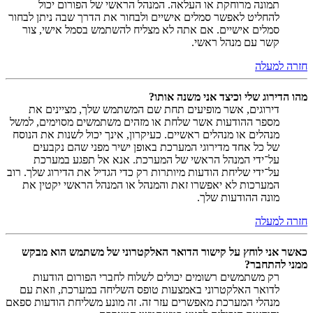
תמונה מרוחקת או העלאה. המנהל הראשי של הפורום יכול
להחליט לאפשר סמלים אישיים ולבחור את הדרך שבה ניתן לבחור
סמלים אישיים. אם אתה לא מצליח להשתמש בסמל אישי, צור
קשר עם מנהל ראשי.
חזרה למעלה
מהו הדירוג שלי וכיצד אני משנה אותו?
דירוגים, אשר מופיעים תחת שם המשתמש שלך, מציינים את
מספר ההודעות אשר שלחת או מזהים משתמשים מסוימים, למשל
מנהלים או מנהלים ראשיים. כעיקרון, אינך יכול לשנות את הנוסח
של כל אחד מדירוגי המערכת באופן ישיר מפני שהם נקבעים
על־ידי המנהל הראשי של המערכת. אנא אל תפגע במערכת
על־ידי שליחת הודעות מיותרות רק כדי הגדיל את הדירוג שלך. רוב
המערכות לא יאפשרו זאת והמנהל או המנהל הראשי יקטין את
מונה ההודעות שלך.
חזרה למעלה
כאשר אני לוחץ על קישור הדואר האלקטרוני של משתמש הוא מבקש
ממני להתחבר?
רק משתמשים רשומים יכולים לשלוח לחברי הפורום הודעות
לדואר האלקטרוני באמצעות טופס השליחה במערכת, וזאת עם
מנהלי המערכת מאפשרים עזר זה. זה מונע משליחת הודעות ספאם