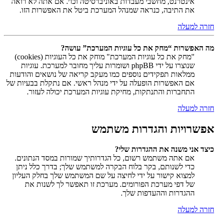
אינטרנט, מחשבי מעבדות באוניברסיטה וכו׳. אם אתה לא רואה
את התיבה, כנראה שמנהל המערכת ביטל את האפשרות הזו.
חזרה למעלה
מה האפשרות “מחק את כל עוגיות המערכת” עושה?
"מחק את כל עוגיות המערכת" מוחק את כל העוגיות (cookies)
שנוצרו על ידי phpBB ושומרות עליך מחובר למערכת. עוגיות
ממלאות תפקידים נוספים כמו מעקב קריאה של נושאים והודעות
אם האפשרות הופעלה על ידי מנהל ראשי. אם נתקלת בבעיות של
התחברות והתנתקות, מחיקת עוגיות המערכת יכולה לעזור.
חזרה למעלה
אפשרויות והגדרות משתמש
כיצד אני משנה את ההגדרות שלי?
אם אתה משתמש רשום, כל הגדרותיך שמורות במסד הנתונים.
כדי לשנותם, בקר בלוח הבקרה למשתמש שלך; בדרך כלל ניתן
למצוא קישור על ידי לחיצה על שם המשתמש שלך בחלק העליון
של דפי מערכת הפורומים. מערכת זו תאפשר לך לשנות את
ההגדרות וההעדפות שלך.
חזרה למעלה