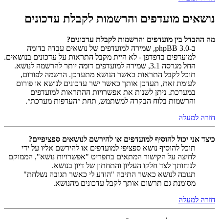
נושאים מועדפים והרשמות לקבלת עדכונים
מה ההבדל בין מועדפים והרשמות לקבלת עדכונים?
ב-phpBB 3.0, שמירה למועדפים של נושאים עבדה בדומה
למועדפים בדפדפן - לא היית מקבל התראות על עדכונים בנושאים.
החל מגרסה 3.1, שמירה למועדפים דומה יותר להרשמה לנושא.
תוכל לקבל התראות כאשר הנושא מתעדכן. הרשמה לפורום,
לעומת זאת, תעדכן אותך כאשר ישר עדכונים לנושא או פורום
במערכת. ניתן לשנות את אפשרויות ההתראות למועדפים
והרשמות בלוח הבקרה למשתמש, תחת ״העדפות מערכת״.
חזרה למעלה
כיצד אני יכול להוסיף למועדפים או להירשם לנושאים ספציפיים?
תוכל להוסיף נושא ספציפי למועדפים או להירשם אליו על ידי
לחיצה על הקישור המתאים בתפריט "אפשרויות נושא", הממוקם
לנוחותך לצד חלקו העליון והתחתון של דיון בנושא.
תגובה לנושא כאשר התיבה "הודע לי כאשר תגובה נשלחת"
מסומנת גם תרשום אותך לקבל עדכונים מהנושא.
חזרה למעלה