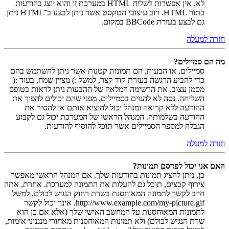
לא. אין אפשרות לשלוח HTML במערכת זו והוא יוצג בהודעות
בתור HTML. רוב עיצובי הטקסט אשר ניתן לבצע ב־HTML ניתן
גם לבצע בעזרת BBCode במקום.
חזרה למעלה
מה הם סמיילים?
סמיילים, או הבעות, הם תמונות קטנות אשר ניתן להשתמש בהם
כדי להביע הרגשה בעזרת קוד קצר, למשל :) מציין שמח, בעוד :(
מסמן עצוב. את הרשימה המלאה של ההבעות ניתן לראות בטופס
השליחה. נסה לא להגזים בסמיילים, מפני שהם יכולים להפוך את
ההודעה ללא קריאה ומנהל יכול להוציא אותם או להסיר את
ההודעה בשלמותה. המנהל הראשי של המערכת יכול גם לקבוע
הגבלה למספר הסמיילים אשר תוכל להוסיף להודעות.
חזרה למעלה
האם אני יכול לפרסם תמונות?
כן, ניתן להציג תמונות בהודעות שלך. אם המנהל הראשי מאפשר
צירוף קבצים, תוכל גם להעלות את התמונה למערכת. אחרת, אתה
חייב לקשר לתמונה המאוחסנת בשרת רחוק הנגיש לכולם, למשל
http://www.example.com/my-picture.gif. אינך יכול לקשר
לתמונות המאוחסנות על המחשב האישי שלך (אלא אם כן הוא
שרת הנגיש לכולם) ולא תמונות המאוחסנות מאחורי מנגנוני אימות,