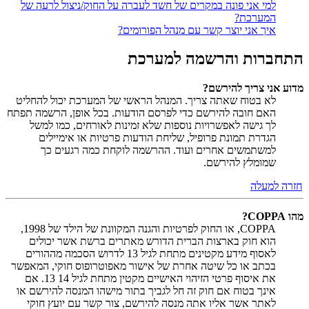
למי אני פונה במקרים של חשד לעברה על החוק/ניצול לרעה של
המערכת?
איך אני יוצר קשר עם מנהל הפורומים?
התחברות והרשמה למערכת
מדוע אני צריך להירשם?
לא בטוח שאתה צריך. המנהל הראשי של המערכת יכול להחליט
האם חובה להירשם כדי לפרסם הודעות. בכל אופן, הרשמה תפתח
לך גישה לאפשרויות נוספות שלא זמינות לאורחים, כמו למשל
הגדרת תמונת פרופיל, שליחת הודעות פרטיות או אימיילים
למשתמשים אחרים ועוד. ההרשמה לוקחת כמה רגעים כך
שמומלץ להירשם.
חזרה למעלה
מהו COPPA?
COPPA, או החוק לפרטיות והגנה המקוונת של הילד של 1998,
הוא חוק בארצות הברית הדורש מאתרים ברשת אשר יכולים
לאסוף מידע מקטינים מתחת לגיל 13 לדרוש הסכמה מההורים
בכתב או כל שיטה אחרת של אישור מאפוטרופוס חוקי, המאפשר
את איסוף פרטי הזיהוי האישיים מקטין מתחת לגיל 14 13. אם
אינך בטוח אם חוק זה חל לגביך בתור מישהו המנסה להירשם או
לאתר אשר אליו אתה מנסה להירשם, צור קשר עם יועץ חוקי