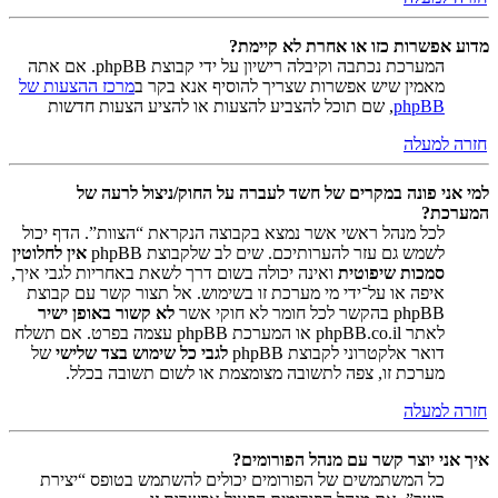
מדוע אפשרות כזו או אחרת לא קיימת?
המערכת נכתבה וקיבלה רישיון על ידי קבוצת phpBB. אם אתה
מאמין שיש אפשרות שצריך להוסיף אנא בקר ב
מרכז ההצעות של
phpBB
, שם תוכל להצביע להצעות או להציע הצעות חדשות
חזרה למעלה
למי אני פונה במקרים של חשד לעברה על החוק/ניצול לרעה של
המערכת?
לכל מנהל ראשי אשר נמצא בקבוצה הנקראת “הצוות”. הדף יכול
לשמש גם עזר להערותיכם. שים לב שלקבוצת phpBB
אין לחלוטין
סמכות שיפוטית
ואינה יכולה בשום דרך לשאת באחריות לגבי איך,
איפה או על־ידי מי מערכת זו בשימוש. אל תצור קשר עם קבוצת
phpBB בהקשר לכל חומר לא חוקי אשר
לא קשור באופן ישיר
לאתר phpBB.co.il או המערכת phpBB עצמה בפרט. אם תשלח
דואר אלקטרוני לקבוצת phpBB
לגבי כל שימוש בצד שלישי
של
מערכת זו, צפה לתשובה מצומצמת או לשום תשובה בכלל.
חזרה למעלה
איך אני יוצר קשר עם מנהל הפורומים?
כל המשתמשים של הפורומים יכולים להשתמש בטופס “יצירת