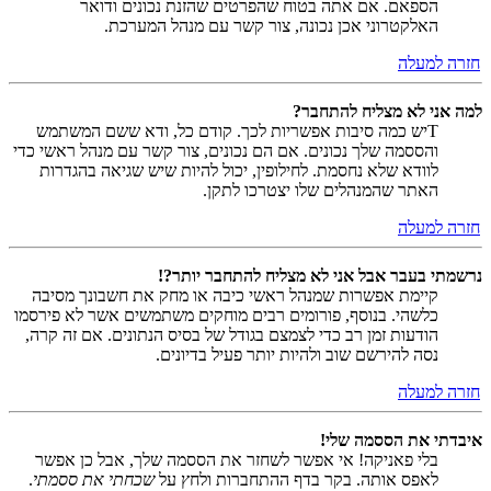
הספאם. אם אתה בטוח שהפרטים שהזנת נכונים ודואר
האלקטרוני אכן נכונה, צור קשר עם מנהל המערכת.
חזרה למעלה
למה אני לא מצליח להתחבר?
Tיש כמה סיבות אפשריות לכך. קודם כל, ודא ששם המשתמש
והססמה שלך נכונים. אם הם נכונים, צור קשר עם מנהל ראשי כדי
לוודא שלא נחסמת. לחילופין, יכול להיות שיש שגיאה בהגדרות
האתר שהמנהלים שלו יצטרכו לתקן.
חזרה למעלה
נרשמתי בעבר אבל אני לא מצליח להתחבר יותר?!
קיימת אפשרות שמנהל ראשי כיבה או מחק את חשבונך מסיבה
כלשהי. בנוסף, פורומים רבים מוחקים משתמשים אשר לא פירסמו
הודעות זמן רב כדי לצמצם בגודל של בסיס הנתונים. אם זה קרה,
נסה להירשם שוב ולהיות יותר פעיל בדיונים.
חזרה למעלה
איבדתי את הססמה שלי!
בלי פאניקה! אי אפשר לשחזר את הססמה שלך, אבל כן אפשר
לאפס אותה. בקר בדף ההתחברות ולחץ על
שכחתי את ססמתי
.