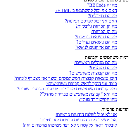
מה זה BBCode?
האם אני יכול להשתמש ב־HTML?
מה הם סמיילים?
האם אני יכול לפרסם תמונות?
מה הן הכרזות גלובליות?
מה הן הכרזות?
מה הם נושאים דביקים?
מה הם נושאים נעולים?
מה הם אייקונים לנושא?
רמות משתמשים וקבוצות
מה הם מנהלים ראשיים?
מה הם מנהלים?
מה הם קבוצות משתמשים?
היכן נמצאות קבוצות המשתמשים וכיצד אני מצטרף לאחת?
כיצד אני הופך לראש קבוצת משתמשים?
למה קבוצות משתמשים מסוימות מופיעות בצבעים שונים?
מה היא “קבוצת משתמשים כברירת מחדל”?
מהו הקישור “הצוות”?
הודעות פרטיות
אני לא יכול לשלוח הודעות פרטיות!
אני ממשיך לקבל הודעות פרטיות לא רצויות!
קיבלתי דואר אלקטרוני לא רצוי ממישהו מהפורום הזה!