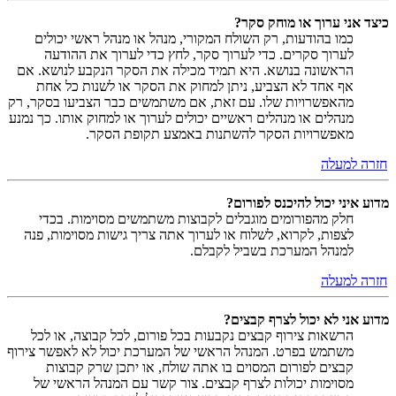
כיצד אני ערוך או מוחק סקר?
כמו בהודעות, רק השולח המקורי, מנהל או מנהל ראשי יכולים
לערוך סקרים. כדי לערוך סקר, לחץ כדי לערוך את ההודעה
הראשונה בנושא. היא תמיד מכילה את הסקר הנקבע לנושא. אם
אף אחד לא הצביע, ניתן למחוק את הסקר או לשנות כל אחת
מהאפשרויות שלו. עם זאת, אם משתמשים כבר הצביעו בסקר, רק
מנהלים או מנהלים ראשיים יכולים לערוך או למחוק אותו. כך נמנע
מאפשרויות הסקר להשתנות באמצע תקופת הסקר.
חזרה למעלה
מדוע איני יכול להיכנס לפורום?
חלק מהפורומים מוגבלים לקבוצות משתמשים מסוימות. בכדי
לצפות, לקרוא, לשלוח או לערוך אתה צריך גישות מסוימות, פנה
למנהל המערכת בשביל לקבלם.
חזרה למעלה
מדוע אני לא יכול לצרף קבצים?
הרשאות צירוף קבצים נקבעות בכל פורום, לכל קבוצה, או לכל
משתמש בפרט. המנהל הראשי של המערכת יכול לא לאפשר צירוף
קבצים לפורום המסוים בו אתה שולח, או יתכן שרק קבוצות
מסוימות יכולות לצרף קבצים. צור קשר עם המנהל הראשי של