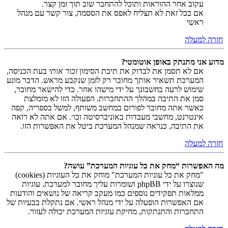
עקוב אחר ההוראות ותוכל להתחבר שוב תוך זמן קצר.
אם בכל זאת לא תצליח לאפס את הססמה, צור קשר עם מנהל
ראשי
חזרה למעלה
מדוע אני מתנתק באופן אוטומטי?
אם לא תסמן את לבדוק את תיבת הסימון
זכור אותי
בעת הכניסה,
המערכת תשאיר אותך מחובר רק לזמן שנקבע מראש. הדבר מונע
שימוש לרעה בחשבונך על ידי מישהו אחר. כדי להישאר מחובר,
סמן את התיבה במהלך ההתחברות. הפעולה הזו לא מומלצת
כאשר אתה מחובר לפורום במחשב משותף, למשל בספריה, קפה
אינטרנט, מחשבי מעבדות באוניברסיטה וכו׳. אם אתה לא רואה
את התיבה, כנראה שמנהל המערכת ביטל את האפשרות הזו.
חזרה למעלה
מה האפשרות “מחק את כל עוגיות המערכת” עושה?
"מחק את כל עוגיות המערכת" מוחק את כל העוגיות (cookies)
שנוצרו על ידי phpBB ושומרות עליך מחובר למערכת. עוגיות
ממלאות תפקידים נוספים כמו מעקב קריאה של נושאים והודעות
אם האפשרות הופעלה על ידי מנהל ראשי. אם נתקלת בבעיות של
התחברות והתנתקות, מחיקת עוגיות המערכת יכולה לעזור.