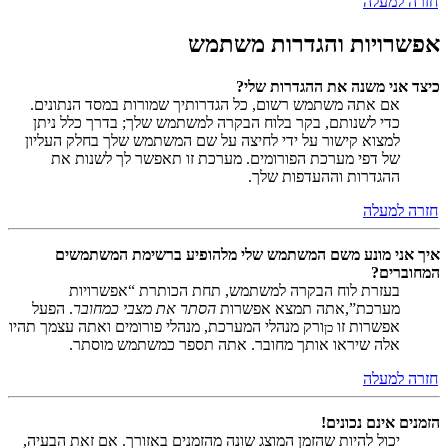
חזרה למעלה
אפשרויות והגדרות משתמש
כיצד אני משנה את ההגדרות שלי?
אם אתה משתמש רשום, כל הגדרותיך שמורות במסד הנתונים.
כדי לשנותם, בקר בלוח הבקרה למשתמש שלך; בדרך כלל ניתן
למצוא קישור על ידי לחיצה על שם המשתמש שלך בחלק העליון
של דפי מערכת הפורומים. מערכת זו תאפשר לך לשנות את
ההגדרות וההעדפות שלך.
חזרה למעלה
איך אני מונע משם המשתמש שלי מלהופיע ברשימת המשתמשים
המחוברים?
בעזרת לוח הבקרה למשתמש, תחת הכותרת “אפשרויות
מערכת”,אתה תמצא אפשרות
הסתר את מצבי כמחובר
. הפעל
אפשרות זו
ורק מנהלי המערכת, מנהלי פורומים ואתה עצמך תהיו
כן
אלה שיראו אותך מחובר. אתה תספר כמשתמש מוסתר.
חזרה למעלה
הזמנים אינם נכונים!
יכול להיות שהזמן המוצג שונה מהזמנים באזורך. אם זאת הבעיה,