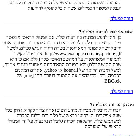
ההודעה בשלמותה. המנהל הראשי של המערכת יכול גם לקבוע
הגבלה למספר הסמיילים אשר תוכל להוסיף להודעות.
חזרה למעלה
האם אני יכול לפרסם תמונות?
כן, ניתן להציג תמונות בהודעות שלך. אם המנהל הראשי מאפשר
צירוף קבצים, תוכל גם להעלות את התמונה למערכת. אחרת, אתה
חייב לקשר לתמונה המאוחסנת בשרת רחוק הנגיש לכולם, למשל
http://www.example.com/my-picture.gif. אינך יכול לקשר
לתמונות המאוחסנות על המחשב האישי שלך (אלא אם כן הוא
שרת הנגיש לכולם) ולא תמונות המאוחסנות מאחורי מנגנוני אימות,
למשל תיבות הדואר של hotmail או yahoo, אתרים המוגנים
בססמה, וכד'. כדי להציג את התמונה בעזרת התג [img] של
BBCode.
חזרה למעלה
מה הן הכרזות גלובליות?
הכרזות גלובליות מכילות מידע חשוב ואתה צריך לקרוא אותן בכל
שעה אפשרית. הן יופיעו בראש של כל פורום ובלוח הבקרה
למשתמש שלך. הרשאות הכרזה גלובלית נקבעות על־ידי המנהל
הראשי של המערכת.