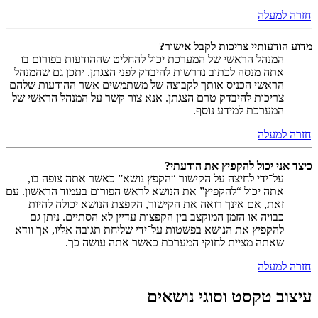
חזרה למעלה
מדוע הודעותיי צריכות לקבל אישור?
המנהל הראשי של המערכת יכול להחליט שההודעות בפורום בו
אתה מנסה לכתוב נדרשות להיבדק לפני הצגתן. יתכן גם שהמנהל
הראשי הכניס אותך לקבוצה של משתמשים אשר ההודעות שלהם
צריכות להיבדק טרם הצגתן. אנא צור קשר על המנהל הראשי של
המערכת למידע נוסף.
חזרה למעלה
כיצד אני יכול להקפיץ את הודעתי?
על־ידי לחיצה על הקישור “הקפץ נושא” כאשר אתה צופה בו,
אתה יכול “להקפיץ” את הנושא לראש הפורום בעמוד הראשון. עם
זאת, אם אינך רואה את הקישור, הקפצת הנושא יכולה להיות
כבויה או הזמן המוקצב בין הקפצות עדיין לא הסתיים. ניתן גם
להקפיץ את הנושא בפשטות על־ידי שליחת תגובה אליו, אך וודא
שאתה מציית לחוקי המערכת כאשר אתה עושה כך.
חזרה למעלה
עיצוב טקסט וסוגי נושאים