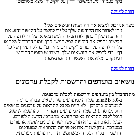
בקר בעמוד “משתמשים” ולחץ על הקישור “מצא משתמש”
חזרה למעלה
כיצד אני יכול למצוא את ההודעות והנושאים שלי?
ניתן לאחזר את ההודעות שלך על-ידי לחיצה על הקישור "הצג את
ההודעות שלך" בתוך לוח הבקרה למשתמש או על ידי לחיצה על
הקישור "חפש את הודעות המשתמש" דרך עמוד הפרופיל שלך או
על ידי לחיצה על תפריט "קישורים מהירים" בחלק העליון של כל
דף. כדי לחפש את הנושאים שלך, השתמש בעמוד החיפוש
המתקדם ומלא את האפשרויות המתאימות.
חזרה למעלה
נושאים מועדפים והרשמות לקבלת עדכונים
מה ההבדל בין מועדפים והרשמות לקבלת עדכונים?
ב-phpBB 3.0, שמירה למועדפים של נושאים עבדה בדומה
למועדפים בדפדפן - לא היית מקבל התראות על עדכונים בנושאים.
החל מגרסה 3.1, שמירה למועדפים דומה יותר להרשמה לנושא.
תוכל לקבל התראות כאשר הנושא מתעדכן. הרשמה לפורום,
לעומת זאת, תעדכן אותך כאשר ישר עדכונים לנושא או פורום
במערכת. ניתן לשנות את אפשרויות ההתראות למועדפים
והרשמות בלוח הבקרה למשתמש, תחת ״העדפות מערכת״.