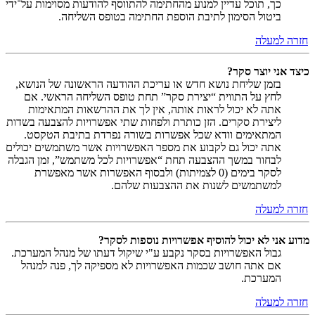
כך, תוכל עדיין למנוע מהחתימה להתווסף להודעות מסוימות על־ידי
ביטול הסימון לתיבת הוספת החתימה בטופס השליחה.
חזרה למעלה
כיצד אני יוצר סקר?
בזמן שליחת נושא חדש או עריכת ההודעה הראשונה של הנושא,
לחץ על התווית “יצירת סקר” תחת טופס השליחה הראשי. אם
אתה לא יכול לראות אותה, אין לך את ההרשאות המתאימות
ליצירת סקרים. הזן כותרת ולפחות שתי אפשרויות להצבעה בשדות
המתאימים וודא שכל אפשרות בשורה נפרדת בתיבת הטקסט.
אתה יכול גם לקבוע את מספר האפשרויות אשר משתמשים יכולים
לבחור במשך ההצבעה תחת “אפשרויות לכל משתמש”, זמן הגבלה
לסקר בימים (0 לצמיתות) ולבסוף האפשרות אשר מאפשרת
למשתמשים לשנות את ההצבעות שלהם.
חזרה למעלה
מדוע אני לא יכול להוסיף אפשרויות נוספות לסקר?
גבול האפשרויות בסקר נקבע ע"י שיקול דעתו של מנהל המערכת.
אם אתה חושב שכמות האפשרויות לא מספיקה לך, פנה למנהל
המערכת.
חזרה למעלה