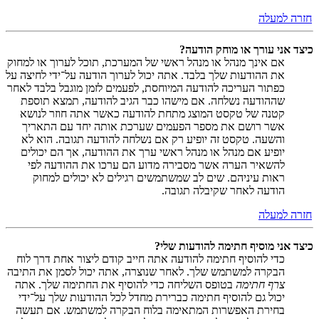
חזרה למעלה
כיצד אני עורך או מוחק הודעה?
אם אינך מנהל או מנהל ראשי של המערכת, תוכל לערוך או למחוק
את ההודעות שלך בלבד. אתה יכול לערוך הודעה על־ידי לחיצה על
כפתור העריכה להודעה המיוחסת, לפעמים לזמן מוגבל בלבד לאחר
שההודעה נשלחה. אם מישהו כבר הגיב להודעה, תמצא תוספת
קטנה של טקסט המוצג מתחת להודעה כאשר אתה חוזר לנושא
אשר רושם את מספר הפעמים שערכת אותה יחד עם התאריך
והשעה. טקסט זה יופיע רק אם נשלחה להודעה תגובה. הוא לא
יופיע אם מנהל או מנהל ראשי ערך את ההודעה, אך הם יכולים
להשאיר הערה אשר מסבירה מדוע הם ערכו את ההודעה לפי
ראות עיניהם. שים לב שמשתמשים רגילים לא יכולים למחוק
הודעה לאחר שקיבלה תגובה.
חזרה למעלה
כיצד אני מוסיף חתימה להודעות שלי?
כדי להוסיף חתימה להודעה אתה חייב קודם ליצור אחת דרך לוח
הבקרה למשתמש שלך. לאחר שנוצרה, אתה יכול לסמן את התיבה
צרף חתימה
בטופס השליחה כדי להוסיף את החתימה שלך. אתה
יכול גם להוסיף חתימה כברירת מחדל לכל ההודעות שלך על־ידי
בחירת האפשרות המתאימה בלוח הבקרה למשתמש. אם תעשה