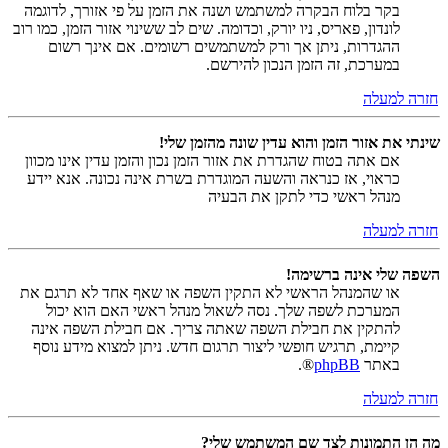
בקר בלוח הבקרה למשתמש ושנה את הזמן על פי אזורך, לדוגמה
לונדון, פאריס, ניו יורק, וכדומה. שים לב ששינוי אזור הזמן, כמו רוב
ההגדרות, ניתן אך ורק למשתמשים רשומים. אם אינך רשום
במערכת, זה הזמן הנכון להירשם.
חזרה למעלה
שינתי את אזור הזמן והוא עדין שונה מהזמן שלי!
אם אתה בטוח שהגדרת את אזור הזמן נכון והזמן עדין אינו מכוון
כראוי, אז כנראה והשעה המוגדרת בשרת אינה נכונה. אנא יידע
מנהל ראשי כדי לתקן את הבעיה
חזרה למעלה
השפה שלי אינה ברשימה!
או שהמנהל הראשי לא התקין השפה או שאף אחד לא תרגם את
המערכת לשפה שלך. נסה לשאול מנהל ראשי האם הוא יכול
להתקין את חבילת השפה שאתה צריך. אם חבילת השפה אינה
קיימת, תרגיש חופשי ליצור תרגום חדש. ניתן למצוא מידע נוסף
באתר
phpBB
®.
חזרה למעלה
מה הן התמונות לצד שם המשתמש שלי?