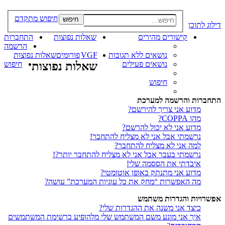
חיפוש מתקדם
חיפוש
דילוג לתוכן
קישורים מהירים
שאלות נפוצות
התחברות
הרשמה
נושאים ללא תגובות
VGF
פורומים
שאלות נפוצות
נושאים פעילים
שאלות נפוצות
חיפוש
חיפוש
התחברות והרשמה למערכת
מדוע אני צריך להירשם?
מהו COPPA?
מדוע אני לא יכול להרשם?
נרשמתי אבל אני לא מצליח להתחבר!
למה אני לא מצליח להתחבר?
נרשמתי בעבר אבל אני לא מצליח להתחבר יותר?!
איבדתי את הססמה שלי!
מדוע אני מתנתק באופן אוטומטי?
מה האפשרות “מחק את כל עוגיות המערכת” עושה?
אפשרויות והגדרות משתמש
כיצד אני משנה את ההגדרות שלי?
איך אני מונע משם המשתמש שלי מלהופיע ברשימת המשתמשים