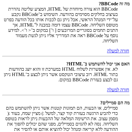
מה זה BBCode?
BBCode הוא צורה מיוחדת של HTML, המציע שליטה נהדרת
בעיצוב בחלקים מסוימים בהודעה. השימוש ב־BBCode נקבע
על־ידי המנהל הראשי, אבל ניתן גם לכבות אותו בכל הודעה בפרט
מטופס השליחה. BBCode עצמו דומה במבנה ל־HTML, אך
התגים תחמים בסוגריים המרובעים [ ו־] במקום ב־< ו־>. למידע
נוסף על BBCode ראה את המדריך אליו ניתן לגשת מעמוד
השליחה.
חזרה למעלה
האם אני יכול להשתמש ב־HTML?
לא. אין אפשרות לשלוח HTML במערכת זו והוא יוצג בהודעות
בתור HTML. רוב עיצובי הטקסט אשר ניתן לבצע ב־HTML ניתן
גם לבצע בעזרת BBCode במקום.
חזרה למעלה
מה הם סמיילים?
סמיילים, או הבעות, הם תמונות קטנות אשר ניתן להשתמש בהם
כדי להביע הרגשה בעזרת קוד קצר, למשל :) מציין שמח, בעוד :(
מסמן עצוב. את הרשימה המלאה של ההבעות ניתן לראות בטופס
השליחה. נסה לא להגזים בסמיילים, מפני שהם יכולים להפוך את
ההודעה ללא קריאה ומנהל יכול להוציא אותם או להסיר את