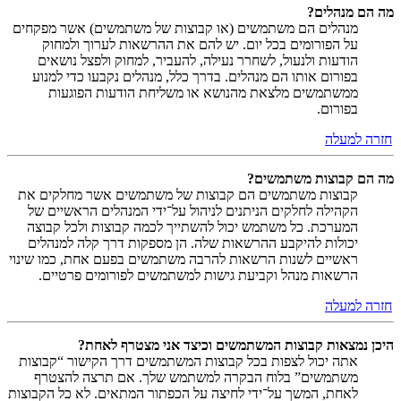
מה הם מנהלים?
מנהלים הם משתמשים (או קבוצות של משתמשים) אשר מפקחים
על הפורומים בכל יום. יש להם את ההרשאות לערוך ולמחוק
הודעות ולנעול, לשחרר נעילה, להעביר, למחוק ולפצל נושאים
בפורום אותו הם מנהלים. בדרך כלל, מנהלים נקבעו כדי למנוע
ממשתמשים מלצאת מהנושא או משליחת הודעות הפוגעות
בפורום.
חזרה למעלה
מה הם קבוצות משתמשים?
קבוצות משתמשים הם קבוצות של משתמשים אשר מחלקים את
הקהילה לחלקים הניתנים לניהול על־ידי המנהלים הראשיים של
המערכת. כל משתמש יכול להשתייך לכמה קבוצות ולכל קבוצה
יכולות להיקבע ההרשאות שלה. הן מספקות דרך קלה למנהלים
ראשיים לשנות הרשאות להרבה משתמשים בפעם אחת, כמו שינוי
הרשאות מנהל וקביעת גישות למשתמשים לפורומים פרטיים.
חזרה למעלה
היכן נמצאות קבוצות המשתמשים וכיצד אני מצטרף לאחת?
אתה יכול לצפות בכל קבוצות המשתמשים דרך הקישור “קבוצות
משתמשים” בלוח הבקרה למשתמש שלך. אם תרצה להצטרף
לאחת, המשך על־ידי לחיצה על הכפתור המתאים. לא כל הקבוצות