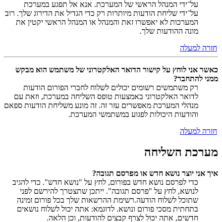
על־ידי המנהל הראשי של המערכת. אנא אל תפגע במערכת
על־ידי שליחת הודעות מיותרות רק כדי הגדיל את הדירוג שלך. רוב
המערכות לא יאפשרו זאת והמנהל או המנהל הראשי יקטין את
מונה ההודעות שלך.
חזרה למעלה
כאשר אני לוחץ על קישור הדואר האלקטרוני של משתמש הוא מבקש
ממני להתחבר?
רק משתמשים רשומים יכולים לשלוח לחברי הפורום הודעות
לדואר האלקטרוני באמצעות טופס השליחה במערכת, וזאת עם
מנהלי המערכת מאפשרים עזר זה. זה מונע משליחת הודעות ספאם
והודעות היכולות לפגוע במשתמשי המערכת.
חזרה למעלה
מערכת השליחה
איך אני יוצר נושא חדש או מפרסם תגובה?
כדי לפרסם נושא חדש בפורום, לחץ על "נושא חדש". כדי להגיב
לנושא, לחץ על "פרסם תגובה". ייתכן שתצטרך להירשם לפני
שתוכל לשלוח הודעה.רשימת ההרשאות שלך בכל פורום זמינה
בתחתית מסכי פורום ונושא. לדוגמא: אתה יכול לשלוח נושאים
חדשים, אתה יכול לצרף קבצים להודעות, וכן הלאה.