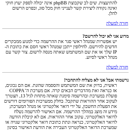
להתיעצות. שים לב שקבוצת phpBB אינה יכולה לספק יעוץ חוקי
ואינה נקודה ליצירת קשר לענייני חוק מכל סוג, ובפרט הרשום
להלן.
חזרה למעלה
מדוע אני לא יכול להרשם?
יש אפשרות שמנהל ראשי סגר את ההרשמה כדי למנוע ממבקרים
חדשים להירשם. לחילופין ייתכן שמנהל ראשי חסם את כתובת ה-
IP שלך או את שם המשתמש שאתה מנסה לרשום. צור קשר עם
מנהל ראשי לסיוע.
חזרה למעלה
נרשמתי אבל אני לא מצליח להתחבר!
ראשית, בדוק את שם המשתמש והססמה שהזנת. אם הם נכונים,
אז כנראה ואת מהדברים הבאים קרה. אם מערכת ה־COPPA
פועלת במערכת ובהרשמה סימנת שאתה מתחת לגיל 13, תצטרך
לעקוב אחר ההוראות שתקבל. בחלק ממערכות הפורומים דורשים
את הפעלת החשבון, על ידי דואר אלקטרוני או מנהל המערכת;
מידע זה מוצג במהלך ההרשמה. אם האישור להרשמה נשלח
לדואר האלקטרוני, עקוב אחר ההוראות. אם לא קיבלת הודעה
לדואר האלקטרוני, כנראה ונתת כתובת דואר אלקטרוני שגויה או
שמערכת הדואר האלקטרוני העבירה את הודעת האישור בסינון