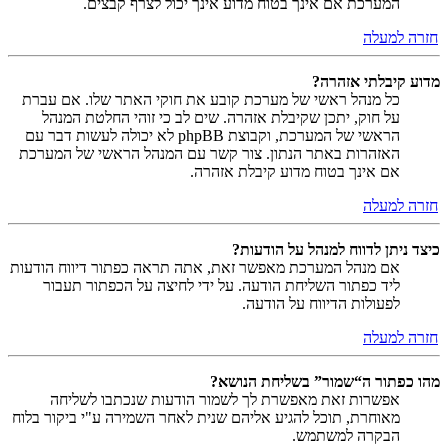
המערכת אם אינך בטוח מדוע אינך יכול לצרף קבצים.
חזרה למעלה
מדוע קיבלתי אזהרה?
כל מנהל ראשי של מערכת קובע את חוקי האתר שלו. אם עברת
על חוק, יתכן שקיבלת אזהרה. שים לב כי זוהי החלטת המנהל
הראשי של המערכת, וקבוצת phpBB לא יכולה לעשות דבר עם
האזהרות באתר הנתון. צור קשר עם המנהל הראשי של המערכת
אם אינך בטוח מדוע קיבלת אזהרה.
חזרה למעלה
כיצד ניתן לדווח למנהל על הודעות?
אם מנהל המערכת מאפשר זאת, אתה תראה כפתור דיווח הודעות
ליד כפתור השליחת הודעה. על ידי לחיצה על הכפתור תעבור
לפעולות הדיווח על הודעה.
חזרה למעלה
מהו כפתור ה“שמור” בשליחת הנושא?
אפשרות זאת מאפשרת לך לשמור הודעות שנכתבו לשליחה
מאוחרת, תוכל להגיע אליהם שנית לאחר השמירה ע"י ביקור בלוח
הבקרה למשתמש.