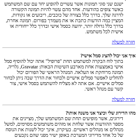
ישנם שני סוגי תמונות אשר עשויים להופיע יחד עם שם המשתמש
כאשר צופים בהודעות. אחד מהם עשוי להיות תמונה הקשורה
לדרגה שלך, בדרך כלל בצורה של כוכבים, ריבועים או נקודות,
המציין כמה הודעות כתבת או את מעמדך בפורום. תמונה אחרת,
בדרך כלל גדולה יותר, ידועה כסמל אישי ובדרך כלל ייחודית או
אישית לכל משתמש.
חזרה למעלה
איך אני יכול להציג סמל אישי?
בתוך לוח הבקרה למשתמש תחת "פרופיל" אתה יכול להוסיף סמל
אישי באמצעות אחת מארבע השיטות הבאות: Gravatar, גלריה,
תמונה מרוחקת או העלאה. המנהל הראשי של הפורום יכול
להחליט לאפשר סמלים אישיים ולבחור את הדרך שבה ניתן לבחור
סמלים אישיים. אם אתה לא מצליח להשתמש בסמל אישי, צור
קשר עם מנהל ראשי.
חזרה למעלה
מהו הדירוג שלי וכיצד אני משנה אותו?
דירוגים, אשר מופיעים תחת שם המשתמש שלך, מציינים את
מספר ההודעות אשר שלחת או מזהים משתמשים מסוימים, למשל
מנהלים או מנהלים ראשיים. כעיקרון, אינך יכול לשנות את הנוסח
של כל אחד מדירוגי המערכת באופן ישיר מפני שהם נקבעים