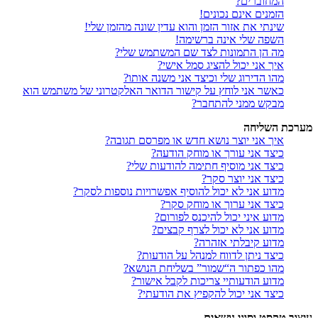
המחוברים?
הזמנים אינם נכונים!
שינתי את אזור הזמן והוא עדין שונה מהזמן שלי!
השפה שלי אינה ברשימה!
מה הן התמונות לצד שם המשתמש שלי?
איך אני יכול להציג סמל אישי?
מהו הדירוג שלי וכיצד אני משנה אותו?
כאשר אני לוחץ על קישור הדואר האלקטרוני של משתמש הוא
מבקש ממני להתחבר?
מערכת השליחה
איך אני יוצר נושא חדש או מפרסם תגובה?
כיצד אני עורך או מוחק הודעה?
כיצד אני מוסיף חתימה להודעות שלי?
כיצד אני יוצר סקר?
מדוע אני לא יכול להוסיף אפשרויות נוספות לסקר?
כיצד אני ערוך או מוחק סקר?
מדוע איני יכול להיכנס לפורום?
מדוע אני לא יכול לצרף קבצים?
מדוע קיבלתי אזהרה?
כיצד ניתן לדווח למנהל על הודעות?
מהו כפתור ה“שמור” בשליחת הנושא?
מדוע הודעותיי צריכות לקבל אישור?
כיצד אני יכול להקפיץ את הודעתי?
עיצוב טקסט וסוגי נושאים