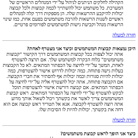
הקהילה לחלקים הניתנים לניהול על־ידי המנהלים הראשיים של
המערכת. כל משתמש יכול להשתייך לכמה קבוצות ולכל קבוצה
יכולות להיקבע ההרשאות שלה. הן מספקות דרך קלה למנהלים
ראשיים לשנות הרשאות להרבה משתמשים בפעם אחת, כמו שינוי
הרשאות מנהל וקביעת גישות למשתמשים לפורומים פרטיים.
חזרה למעלה
היכן נמצאות קבוצות המשתמשים וכיצד אני מצטרף לאחת?
אתה יכול לצפות בכל קבוצות המשתמשים דרך הקישור “קבוצות
משתמשים” בלוח הבקרה למשתמש שלך. אם תרצה להצטרף
לאחת, המשך על־ידי לחיצה על הכפתור המתאים. לא כל הקבוצות
בעלות גישה פתוחה. כמה יכולות לדרוש אישור להצטרפות, כמה
יכולות להיות סגורות וכמה יכולות אף להסתיר את חברי הקבוצה.
אם הקבוצה פתוחה, אתה יכול להצטרף אליה על־ידי לחיצה על
הכפתור המתאים. אם קבוצה דורשת אישור להצטרפות תוכל
לבקש להצטרף על־ידי לחיצה על הכפתור המתאים. ראש קבוצת
המשתמשים צריך לאשר את בקשתך ויכול לשאול אותך מדוע
אתה רוצה להצטרף לקבוצה. אנא אל תטריד ראש קבוצה אם הוא
דחה את בקשתך. יכולות להיות לו הסיבות שלו.
חזרה למעלה
כיצד אני הופך לראש קבוצת משתמשים?