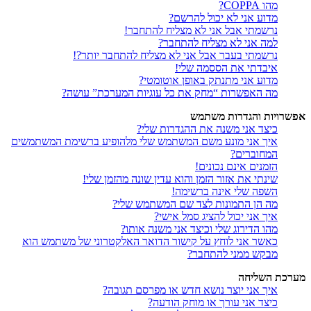
מהו COPPA?
מדוע אני לא יכול להרשם?
נרשמתי אבל אני לא מצליח להתחבר!
למה אני לא מצליח להתחבר?
נרשמתי בעבר אבל אני לא מצליח להתחבר יותר?!
איבדתי את הססמה שלי!
מדוע אני מתנתק באופן אוטומטי?
מה האפשרות “מחק את כל עוגיות המערכת” עושה?
אפשרויות והגדרות משתמש
כיצד אני משנה את ההגדרות שלי?
איך אני מונע משם המשתמש שלי מלהופיע ברשימת המשתמשים
המחוברים?
הזמנים אינם נכונים!
שינתי את אזור הזמן והוא עדין שונה מהזמן שלי!
השפה שלי אינה ברשימה!
מה הן התמונות לצד שם המשתמש שלי?
איך אני יכול להציג סמל אישי?
מהו הדירוג שלי וכיצד אני משנה אותו?
כאשר אני לוחץ על קישור הדואר האלקטרוני של משתמש הוא
מבקש ממני להתחבר?
מערכת השליחה
איך אני יוצר נושא חדש או מפרסם תגובה?
כיצד אני עורך או מוחק הודעה?