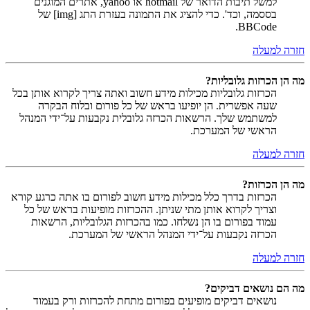
למשל תיבות הדואר של hotmail או yahoo, אתרים המוגנים
בססמה, וכד'. כדי להציג את התמונה בעזרת התג [img] של
BBCode.
חזרה למעלה
מה הן הכרזות גלובליות?
הכרזות גלובליות מכילות מידע חשוב ואתה צריך לקרוא אותן בכל
שעה אפשרית. הן יופיעו בראש של כל פורום ובלוח הבקרה
למשתמש שלך. הרשאות הכרזה גלובלית נקבעות על־ידי המנהל
הראשי של המערכת.
חזרה למעלה
מה הן הכרזות?
הכרזות בדרך כלל מכילות מידע חשוב לפורום בו אתה כרגע קורא
וצריך לקרוא אותן מתי שניתן. ההכרזות מופיעות בראש של כל
עמוד בפורום בו הן נשלחו. כמו בהכרזות הגלובליות, הרשאות
הכרזה נקבעות על־ידי המנהל הראשי של המערכת.
חזרה למעלה
מה הם נושאים דביקים?
נושאים דביקים מופיעים בפורום מתחת להכרזות ורק בעמוד