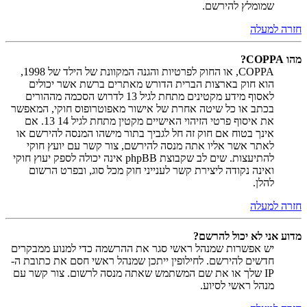
שמומלץ להירשם.
חזרה למעלה
מהו COPPA?
COPPA, או החוק לפרטיות והגנה המקוונת של הילד של 1998,
הוא חוק בארצות הברית הדורש מאתרים ברשת אשר יכולים
לאסוף מידע מקטינים מתחת לגיל 13 לדרוש הסכמה מההורים
בכתב או כל שיטה אחרת של אישור מאפוטרופוס חוקי, המאפשר
את איסוף פרטי הזיהוי האישיים מקטין מתחת לגיל 14 13. אם
אינך בטוח אם חוק זה חל לגביך בתור מישהו המנסה להירשם או
לאתר אשר אליו אתה מנסה להירשם, צור קשר עם יועץ חוקי
להתיעצות. שים לב שקבוצת phpBB אינה יכולה לספק יעוץ חוקי
ואינה נקודה ליצירת קשר לענייני חוק מכל סוג, ובפרט הרשום
להלן.
חזרה למעלה
מדוע אני לא יכול להרשם?
יש אפשרות שמנהל ראשי סגר את ההרשמה כדי למנוע ממבקרים
חדשים להירשם. לחילופין ייתכן שמנהל ראשי חסם את כתובת ה-
IP שלך או את שם המשתמש שאתה מנסה לרשום. צור קשר עם
מנהל ראשי לסיוע.