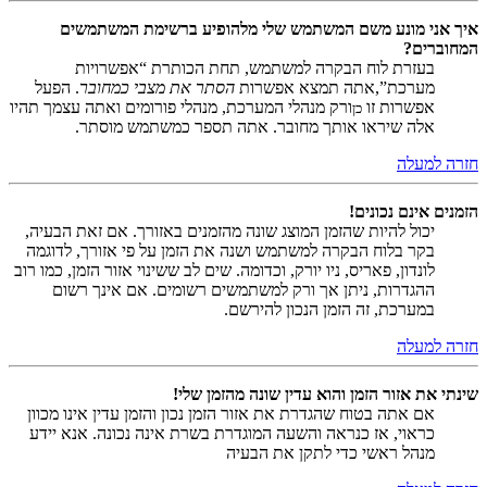
איך אני מונע משם המשתמש שלי מלהופיע ברשימת המשתמשים
המחוברים?
בעזרת לוח הבקרה למשתמש, תחת הכותרת “אפשרויות
מערכת”,אתה תמצא אפשרות
הסתר את מצבי כמחובר
. הפעל
אפשרות זו
ורק מנהלי המערכת, מנהלי פורומים ואתה עצמך תהיו
כן
אלה שיראו אותך מחובר. אתה תספר כמשתמש מוסתר.
חזרה למעלה
הזמנים אינם נכונים!
יכול להיות שהזמן המוצג שונה מהזמנים באזורך. אם זאת הבעיה,
בקר בלוח הבקרה למשתמש ושנה את הזמן על פי אזורך, לדוגמה
לונדון, פאריס, ניו יורק, וכדומה. שים לב ששינוי אזור הזמן, כמו רוב
ההגדרות, ניתן אך ורק למשתמשים רשומים. אם אינך רשום
במערכת, זה הזמן הנכון להירשם.
חזרה למעלה
שינתי את אזור הזמן והוא עדין שונה מהזמן שלי!
אם אתה בטוח שהגדרת את אזור הזמן נכון והזמן עדין אינו מכוון
כראוי, אז כנראה והשעה המוגדרת בשרת אינה נכונה. אנא יידע
מנהל ראשי כדי לתקן את הבעיה