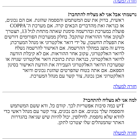
חזרה למעלה
נרשמתי אבל אני לא מצליח להתחבר!
ראשית, בדוק את שם המשתמש והססמה שהזנת. אם הם נכונים,
אז כנראה ואת מהדברים הבאים קרה. אם מערכת ה־COPPA
פועלת במערכת ובהרשמה סימנת שאתה מתחת לגיל 13, תצטרך
לעקוב אחר ההוראות שתקבל. בחלק ממערכות הפורומים דורשים
את הפעלת החשבון, על ידי דואר אלקטרוני או מנהל המערכת;
מידע זה מוצג במהלך ההרשמה. אם האישור להרשמה נשלח
לדואר האלקטרוני, עקוב אחר ההוראות. אם לא קיבלת הודעה
לדואר האלקטרוני, כנראה ונתת כתובת דואר אלקטרוני שגויה או
שמערכת הדואר האלקטרוני העבירה את הודעת האישור בסינון
הספאם. אם אתה בטוח שהפרטים שהזנת נכונים ודואר
האלקטרוני אכן נכונה, צור קשר עם מנהל המערכת.
חזרה למעלה
למה אני לא מצליח להתחבר?
Tיש כמה סיבות אפשריות לכך. קודם כל, ודא ששם המשתמש
והססמה שלך נכונים. אם הם נכונים, צור קשר עם מנהל ראשי כדי
לוודא שלא נחסמת. לחילופין, יכול להיות שיש שגיאה בהגדרות
האתר שהמנהלים שלו יצטרכו לתקן.
חזרה למעלה