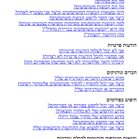
מה הם מנהלים?
מה הם קבוצות משתמשים?
היכן נמצאות קבוצות המשתמשים וכיצד אני מצטרף לאחת?
כיצד אני הופך לראש קבוצת משתמשים?
למה קבוצות משתמשים מסוימות מופיעות בצבעים שונים?
מה היא “קבוצת משתמשים כברירת מחדל”?
מהו הקישור “הצוות”?
הודעות פרטיות
אני לא יכול לשלוח הודעות פרטיות!
אני ממשיך לקבל הודעות פרטיות לא רצויות!
קיבלתי דואר אלקטרוני לא רצוי ממישהו מהפורום הזה!
חברים ונודניקים
מהם רשימת החברים והנודניקים שלי?
כיצד אני יכול להוסיף / להסיר משתמשים אל/מתוך רשימת
החברים או הנודניקים שלי?
חיפוש בפורומים
כיצד אני יכול לחפש בפורום או בפורומים?
מדוע החיפוש שלי לא מחזיר תוצאות?
מדוע החיפוש שלי מחזיר עמוד ריק!?
כיצד אני מחפש משתמשים?
כיצד אני יכול למצוא את ההודעות והנושאים שלי?
נושאים מועדפים והרשמות לקבלת עדכונים