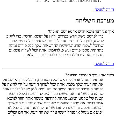
והודעות היכולות לפגוע במשתמשי המערכת.
חזרה למעלה
מערכת השליחה
איך אני יוצר נושא חדש או מפרסם תגובה?
כדי לפרסם נושא חדש בפורום, לחץ על "נושא חדש". כדי להגיב
לנושא, לחץ על "פרסם תגובה". ייתכן שתצטרך להירשם לפני
שתוכל לשלוח הודעה.רשימת ההרשאות שלך בכל פורום זמינה
בתחתית מסכי פורום ונושא. לדוגמא: אתה יכול לשלוח נושאים
חדשים, אתה יכול לצרף קבצים להודעות, וכן הלאה.
חזרה למעלה
כיצד אני עורך או מוחק הודעה?
אם אינך מנהל או מנהל ראשי של המערכת, תוכל לערוך או למחוק
את ההודעות שלך בלבד. אתה יכול לערוך הודעה על־ידי לחיצה על
כפתור העריכה להודעה המיוחסת, לפעמים לזמן מוגבל בלבד לאחר
שההודעה נשלחה. אם מישהו כבר הגיב להודעה, תמצא תוספת
קטנה של טקסט המוצג מתחת להודעה כאשר אתה חוזר לנושא
אשר רושם את מספר הפעמים שערכת אותה יחד עם התאריך
והשעה. טקסט זה יופיע רק אם נשלחה להודעה תגובה. הוא לא
יופיע אם מנהל או מנהל ראשי ערך את ההודעה, אך הם יכולים