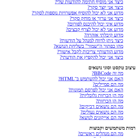
כיצד אני מוסיף חתימה להודעות שלי?
כיצד אני יוצר סקר?
מדוע אני לא יכול להוסיף אפשרויות נוספות לסקר?
כיצד אני ערוך או מוחק סקר?
מדוע איני יכול להיכנס לפורום?
מדוע אני לא יכול לצרף קבצים?
מדוע קיבלתי אזהרה?
כיצד ניתן לדווח למנהל על הודעות?
מהו כפתור ה“שמור” בשליחת הנושא?
מדוע הודעותיי צריכות לקבל אישור?
כיצד אני יכול להקפיץ את הודעתי?
עיצוב טקסט וסוגי נושאים
מה זה BBCode?
האם אני יכול להשתמש ב־HTML?
מה הם סמיילים?
האם אני יכול לפרסם תמונות?
מה הן הכרזות גלובליות?
מה הן הכרזות?
מה הם נושאים דביקים?
מה הם נושאים נעולים?
מה הם אייקונים לנושא?
רמות משתמשים וקבוצות
מה הם מנהלים ראשיים?