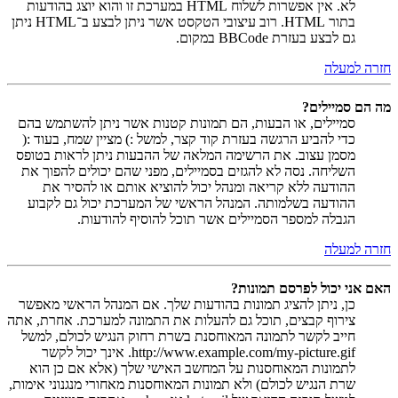
לא. אין אפשרות לשלוח HTML במערכת זו והוא יוצג בהודעות
בתור HTML. רוב עיצובי הטקסט אשר ניתן לבצע ב־HTML ניתן
גם לבצע בעזרת BBCode במקום.
חזרה למעלה
מה הם סמיילים?
סמיילים, או הבעות, הם תמונות קטנות אשר ניתן להשתמש בהם
כדי להביע הרגשה בעזרת קוד קצר, למשל :) מציין שמח, בעוד :(
מסמן עצוב. את הרשימה המלאה של ההבעות ניתן לראות בטופס
השליחה. נסה לא להגזים בסמיילים, מפני שהם יכולים להפוך את
ההודעה ללא קריאה ומנהל יכול להוציא אותם או להסיר את
ההודעה בשלמותה. המנהל הראשי של המערכת יכול גם לקבוע
הגבלה למספר הסמיילים אשר תוכל להוסיף להודעות.
חזרה למעלה
האם אני יכול לפרסם תמונות?
כן, ניתן להציג תמונות בהודעות שלך. אם המנהל הראשי מאפשר
צירוף קבצים, תוכל גם להעלות את התמונה למערכת. אחרת, אתה
חייב לקשר לתמונה המאוחסנת בשרת רחוק הנגיש לכולם, למשל
http://www.example.com/my-picture.gif. אינך יכול לקשר
לתמונות המאוחסנות על המחשב האישי שלך (אלא אם כן הוא
שרת הנגיש לכולם) ולא תמונות המאוחסנות מאחורי מנגנוני אימות,