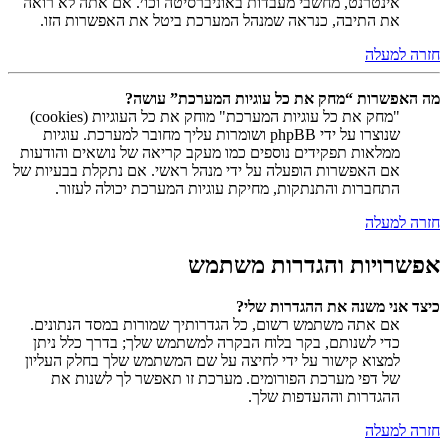
אינטרנט, מחשבי מעבדות באוניברסיטה וכו׳. אם אתה לא רואה
את התיבה, כנראה שמנהל המערכת ביטל את האפשרות הזו.
חזרה למעלה
מה האפשרות “מחק את כל עוגיות המערכת” עושה?
"מחק את כל עוגיות המערכת" מוחק את כל העוגיות (cookies)
שנוצרו על ידי phpBB ושומרות עליך מחובר למערכת. עוגיות
ממלאות תפקידים נוספים כמו מעקב קריאה של נושאים והודעות
אם האפשרות הופעלה על ידי מנהל ראשי. אם נתקלת בבעיות של
התחברות והתנתקות, מחיקת עוגיות המערכת יכולה לעזור.
חזרה למעלה
אפשרויות והגדרות משתמש
כיצד אני משנה את ההגדרות שלי?
אם אתה משתמש רשום, כל הגדרותיך שמורות במסד הנתונים.
כדי לשנותם, בקר בלוח הבקרה למשתמש שלך; בדרך כלל ניתן
למצוא קישור על ידי לחיצה על שם המשתמש שלך בחלק העליון
של דפי מערכת הפורומים. מערכת זו תאפשר לך לשנות את
ההגדרות וההעדפות שלך.
חזרה למעלה