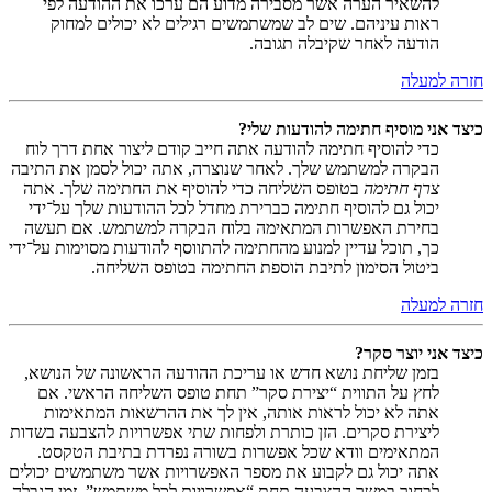
להשאיר הערה אשר מסבירה מדוע הם ערכו את ההודעה לפי
ראות עיניהם. שים לב שמשתמשים רגילים לא יכולים למחוק
הודעה לאחר שקיבלה תגובה.
חזרה למעלה
כיצד אני מוסיף חתימה להודעות שלי?
כדי להוסיף חתימה להודעה אתה חייב קודם ליצור אחת דרך לוח
הבקרה למשתמש שלך. לאחר שנוצרה, אתה יכול לסמן את התיבה
צרף חתימה
בטופס השליחה כדי להוסיף את החתימה שלך. אתה
יכול גם להוסיף חתימה כברירת מחדל לכל ההודעות שלך על־ידי
בחירת האפשרות המתאימה בלוח הבקרה למשתמש. אם תעשה
כך, תוכל עדיין למנוע מהחתימה להתווסף להודעות מסוימות על־ידי
ביטול הסימון לתיבת הוספת החתימה בטופס השליחה.
חזרה למעלה
כיצד אני יוצר סקר?
בזמן שליחת נושא חדש או עריכת ההודעה הראשונה של הנושא,
לחץ על התווית “יצירת סקר” תחת טופס השליחה הראשי. אם
אתה לא יכול לראות אותה, אין לך את ההרשאות המתאימות
ליצירת סקרים. הזן כותרת ולפחות שתי אפשרויות להצבעה בשדות
המתאימים וודא שכל אפשרות בשורה נפרדת בתיבת הטקסט.
אתה יכול גם לקבוע את מספר האפשרויות אשר משתמשים יכולים
לבחור במשך ההצבעה תחת “אפשרויות לכל משתמש”, זמן הגבלה