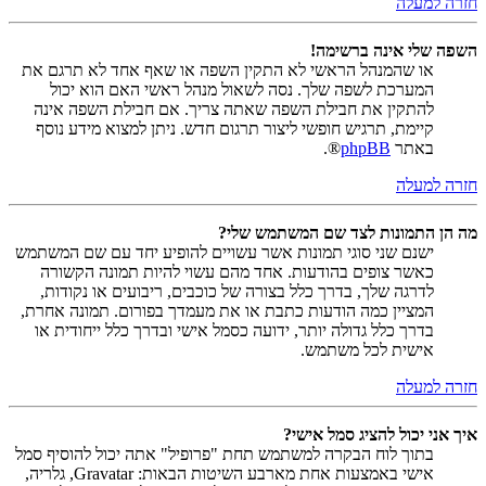
חזרה למעלה
השפה שלי אינה ברשימה!
או שהמנהל הראשי לא התקין השפה או שאף אחד לא תרגם את
המערכת לשפה שלך. נסה לשאול מנהל ראשי האם הוא יכול
להתקין את חבילת השפה שאתה צריך. אם חבילת השפה אינה
קיימת, תרגיש חופשי ליצור תרגום חדש. ניתן למצוא מידע נוסף
באתר
phpBB
®.
חזרה למעלה
מה הן התמונות לצד שם המשתמש שלי?
ישנם שני סוגי תמונות אשר עשויים להופיע יחד עם שם המשתמש
כאשר צופים בהודעות. אחד מהם עשוי להיות תמונה הקשורה
לדרגה שלך, בדרך כלל בצורה של כוכבים, ריבועים או נקודות,
המציין כמה הודעות כתבת או את מעמדך בפורום. תמונה אחרת,
בדרך כלל גדולה יותר, ידועה כסמל אישי ובדרך כלל ייחודית או
אישית לכל משתמש.
חזרה למעלה
איך אני יכול להציג סמל אישי?
בתוך לוח הבקרה למשתמש תחת "פרופיל" אתה יכול להוסיף סמל
אישי באמצעות אחת מארבע השיטות הבאות: Gravatar, גלריה,