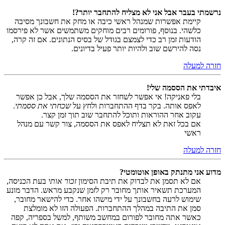
נרשמתי בעבר אבל אני לא מצליח להתחבר יותר?!
קיימת אפשרות שמנהל ראשי כיבה או מחק את חשבונך מסיבה
כלשהי. בנוסף, פורומים רבים מוחקים משתמשים אשר לא פירסמו
הודעות זמן רב כדי לצמצם בגודל של בסיס הנתונים. אם זה קרה,
נסה להירשם שוב ולהיות יותר פעיל בדיונים.
חזרה למעלה
איבדתי את הססמה שלי!
בלי פאניקה! אי אפשר לשחזר את הססמה שלך, אבל כן אפשר
לאפס אותה. בקר בדף ההתחברות ולחץ על
שכחתי את ססמתי
.
עקוב אחר ההוראות ותוכל להתחבר שוב תוך זמן קצר.
אם בכל זאת לא תצליח לאפס את הססמה, צור קשר עם מנהל
ראשי
חזרה למעלה
מדוע אני מתנתק באופן אוטומטי?
אם לא תסמן את לבדוק את תיבת הסימון
זכור אותי
בעת הכניסה,
המערכת תשאיר אותך מחובר רק לזמן שנקבע מראש. הדבר מונע
שימוש לרעה בחשבונך על ידי מישהו אחר. כדי להישאר מחובר,
סמן את התיבה במהלך ההתחברות. הפעולה הזו לא מומלצת
כאשר אתה מחובר לפורום במחשב משותף, למשל בספריה, קפה