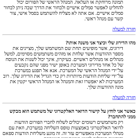
תמונה מרוחקת או העלאה. המנהל הראשי של הפורום יכול
להחליט לאפשר סמלים אישיים ולבחור את הדרך שבה ניתן לבחור
סמלים אישיים. אם אתה לא מצליח להשתמש בסמל אישי, צור
קשר עם מנהל ראשי.
חזרה למעלה
מהו הדירוג שלי וכיצד אני משנה אותו?
דירוגים, אשר מופיעים תחת שם המשתמש שלך, מציינים את
מספר ההודעות אשר שלחת או מזהים משתמשים מסוימים, למשל
מנהלים או מנהלים ראשיים. כעיקרון, אינך יכול לשנות את הנוסח
של כל אחד מדירוגי המערכת באופן ישיר מפני שהם נקבעים
על־ידי המנהל הראשי של המערכת. אנא אל תפגע במערכת
על־ידי שליחת הודעות מיותרות רק כדי הגדיל את הדירוג שלך. רוב
המערכות לא יאפשרו זאת והמנהל או המנהל הראשי יקטין את
מונה ההודעות שלך.
חזרה למעלה
כאשר אני לוחץ על קישור הדואר האלקטרוני של משתמש הוא מבקש
ממני להתחבר?
רק משתמשים רשומים יכולים לשלוח לחברי הפורום הודעות
לדואר האלקטרוני באמצעות טופס השליחה במערכת, וזאת עם
מנהלי המערכת מאפשרים עזר זה. זה מונע משליחת הודעות ספאם