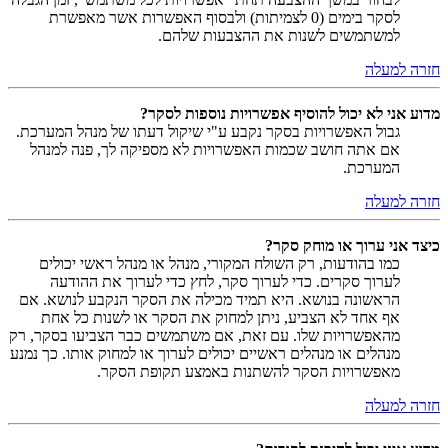
לסקר בימים (0 לצמיתות) ולבסוף האפשרות אשר מאפשרת
למשתמשים לשנות את ההצבעות שלהם.
חזרה למעלה
מדוע אני לא יכול להוסיף אפשרויות נוספות לסקר?
גבול האפשרויות בסקר נקבע ע"י שיקול דעתו של מנהל המערכת.
אם אתה חושב שכמות האפשרויות לא מספיקה לך, פנה למנהל
המערכת.
חזרה למעלה
כיצד אני ערוך או מוחק סקר?
כמו בהודעות, רק השולח המקורי, מנהל או מנהל ראשי יכולים
לערוך סקרים. כדי לערוך סקר, לחץ כדי לערוך את ההודעה
הראשונה בנושא. היא תמיד מכילה את הסקר הנקבע לנושא. אם
אף אחד לא הצביע, ניתן למחוק את הסקר או לשנות כל אחת
מהאפשרויות שלו. עם זאת, אם משתמשים כבר הצביעו בסקר, רק
מנהלים או מנהלים ראשיים יכולים לערוך או למחוק אותו. כך נמנע
מאפשרויות הסקר להשתנות באמצע תקופת הסקר.
חזרה למעלה