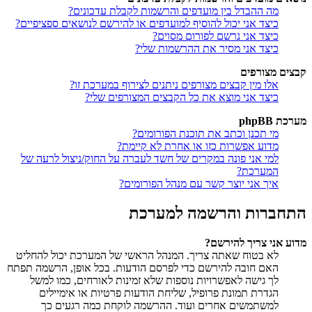
מה ההבדל בין מועדפים והרשמות לקבלת עדכונים?
כיצד אני יכול להוסיף למועדפים או להירשם לנושאים ספציפיים?
כיצד אני נרשם לפורום מסוים?
כיצד אני מסיר את ההרשמות שלי?
קבצים מצורפים
אלו מין קבצים מצורפים ניתנים לצירוף במערכת זו?
כיצד אני מוצא את כל הקבצים המצורפים שלי?
מערכת phpBB
מי תכנן וכתב את תוכנת הפורומים?
מדוע אפשרות כזו או אחרת לא קיימת?
למי אני פונה במקרים של חשד לעברה על החוק/ניצול לרעה של
המערכת?
איך אני יוצר קשר עם מנהל הפורומים?
התחברות והרשמה למערכת
מדוע אני צריך להירשם?
לא בטוח שאתה צריך. המנהל הראשי של המערכת יכול להחליט
האם חובה להירשם כדי לפרסם הודעות. בכל אופן, הרשמה תפתח
לך גישה לאפשרויות נוספות שלא זמינות לאורחים, כמו למשל
הגדרת תמונת פרופיל, שליחת הודעות פרטיות או אימיילים
למשתמשים אחרים ועוד. ההרשמה לוקחת כמה רגעים כך