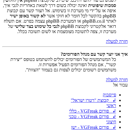
לשמש גם עזר להערותיכם. שים לב שלקבוצת phpBB
אין לחלוטין
סמכות שיפוטית
ואינה יכולה בשום דרך לשאת באחריות לגבי איך,
איפה או על־ידי מי מערכת זו בשימוש. אל תצור קשר עם קבוצת
phpBB בהקשר לכל חומר לא חוקי אשר
לא קשור באופן ישיר
לאתר phpBB.co.il או המערכת phpBB עצמה בפרט. אם תשלח
דואר אלקטרוני לקבוצת phpBB
לגבי כל שימוש בצד שלישי
של
מערכת זו, צפה לתשובה מצומצמת או לשום תשובה בכלל.
חזרה למעלה
איך אני יוצר קשר עם מנהל הפורומים?
כל המשתמשים של הפורומים יכולים להשתמש בטופס “יצירת
קשר”, אם מנהל הפורומים הפעיל אפשרות זו.
משתמשים רשומים יכולים לצפות גם בעמוד “הצוות”.
חזרה למעלה
עבור אל
פייסבוק
↲ קבוצת "רטרו ישראל"
ראשי
↲ פורום VGFreak - כללי
↲ פורום VGFreak - טכני
חיצוני
↲ פורום VGFreak - ישן