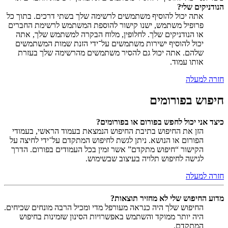
הנודניקים שלי?
אתה יכול להוסיף משתמשים לרשימה שלך בשתי דרכים. בתוך כל
פרופיל משתמש, ישנו קישור להוספת המשתמש לרשימת החברים
או הנודניקים שלך. לחלופין, מלוח הבקרה למשתמש שלך, אתה
יכול להוסיף ישירות משתמשים על־ידי הזנת שמות המשתמשים
שלהם. אתה יכול גם להסיר משתמשים מהרשימה שלך בעזרת
אותו עמוד.
חזרה למעלה
חיפוש בפורומים
כיצד אני יכול לחפש בפורום או בפורומים?
הזן את החיפוש בתיבת החיפוש הנמצאת בעמוד הראשי, בעמודי
הפורום או הנושא. ניתן לגשת לחיפוש המתקדם על־ידי לחיצה על
הקישור “חיפוש מתקדם” אשר זמין בכל העמודים בפורום. הדרך
לגישה לחיפוש תלויה בעיצוב שבשימוש.
חזרה למעלה
מדוע החיפוש שלי לא מחזיר תוצאות?
החיפוש שלך היה כנראה מעורפל מדי ומכיל הרבה מונחים שכיחים.
היה יותר ממוקד והשתמש באפשרויות הסינון שזמינות בחיפוש
המתקדם.