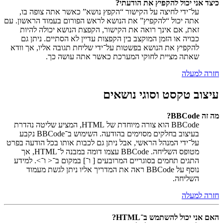
כיצד אני יכול להקפיץ את הודעתי?
על־ידי לחיצה על הקישור “הקפץ נושא” כאשר אתה צופה בו,
אתה יכול “להקפיץ” את הנושא לראש הפורום בעמוד הראשון. עם
זאת, אם אינך רואה את הקישור, הקפצת הנושא יכולה להיות
כבויה או הזמן המוקצב בין הקפצות עדיין לא הסתיים. ניתן גם
להקפיץ את הנושא בפשטות על־ידי שליחת תגובה אליו, אך וודא
שאתה מציית לחוקי המערכת כאשר אתה עושה כך.
חזרה למעלה
עיצוב טקסט וסוגי נושאים
מה זה BBCode?
BBCode הוא צורה מיוחדת של HTML, המציע שליטה נהדרת
בעיצוב בחלקים מסוימים בהודעה. השימוש ב־BBCode נקבע
על־ידי המנהל הראשי, אבל ניתן גם לכבות אותו בכל הודעה בפרט
מטופס השליחה. BBCode עצמו דומה במבנה ל־HTML, אך
התגים תחמים בסוגריים המרובעים [ ו־] במקום ב־< ו־>. למידע
נוסף על BBCode ראה את המדריך אליו ניתן לגשת מעמוד
השליחה.
חזרה למעלה
האם אני יכול להשתמש ב־HTML?