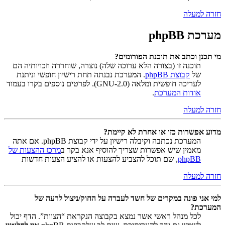
חזרה למעלה
מערכת phpBB
מי תכנן וכתב את תוכנת הפורומים?
תוכנה זו (בצורה הלא ערוכה שלה) נוצרה, שוחררה וזכויותיה הם
של
קבוצת phpBB
. המערכת נבנתה תחת רישיון חופשי וניתנת
לעריכה חופשית ומלאה (GNU-2.0). לפרטים נוספים בקרו בעמוד
אודות המערכת
.
חזרה למעלה
מדוע אפשרות כזו או אחרת לא קיימת?
המערכת נכתבה וקיבלה רישיון על ידי קבוצת phpBB. אם אתה
מאמין שיש אפשרות שצריך להוסיף אנא בקר ב
מרכז ההצעות של
phpBB
, שם תוכל להצביע להצעות או להציע הצעות חדשות
חזרה למעלה
למי אני פונה במקרים של חשד לעברה על החוק/ניצול לרעה של
המערכת?
לכל מנהל ראשי אשר נמצא בקבוצה הנקראת “הצוות”. הדף יכול