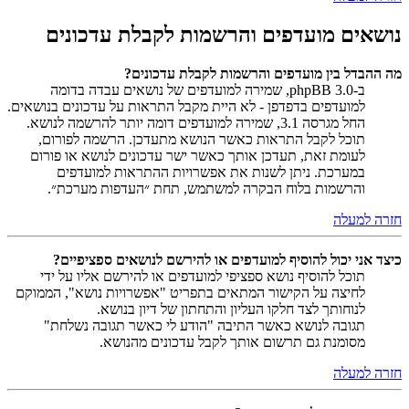
נושאים מועדפים והרשמות לקבלת עדכונים
מה ההבדל בין מועדפים והרשמות לקבלת עדכונים?
ב-phpBB 3.0, שמירה למועדפים של נושאים עבדה בדומה
למועדפים בדפדפן - לא היית מקבל התראות על עדכונים בנושאים.
החל מגרסה 3.1, שמירה למועדפים דומה יותר להרשמה לנושא.
תוכל לקבל התראות כאשר הנושא מתעדכן. הרשמה לפורום,
לעומת זאת, תעדכן אותך כאשר ישר עדכונים לנושא או פורום
במערכת. ניתן לשנות את אפשרויות ההתראות למועדפים
והרשמות בלוח הבקרה למשתמש, תחת ״העדפות מערכת״.
חזרה למעלה
כיצד אני יכול להוסיף למועדפים או להירשם לנושאים ספציפיים?
תוכל להוסיף נושא ספציפי למועדפים או להירשם אליו על ידי
לחיצה על הקישור המתאים בתפריט "אפשרויות נושא", הממוקם
לנוחותך לצד חלקו העליון והתחתון של דיון בנושא.
תגובה לנושא כאשר התיבה "הודע לי כאשר תגובה נשלחת"
מסומנת גם תרשום אותך לקבל עדכונים מהנושא.
חזרה למעלה