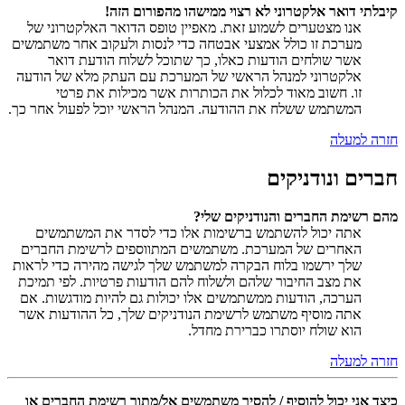
קיבלתי דואר אלקטרוני לא רצוי ממישהו מהפורום הזה!
אנו מצטערים לשמוע זאת. מאפיין טופס הדואר האלקטרוני של
מערכת זו כולל אמצעי אבטחה כדי לנסות ולעקוב אחר משתמשים
אשר שולחים הודעות כאלו, כך שתוכל לשלוח הודעת דואר
אלקטרוני למנהל הראשי של המערכת עם העתק מלא של הודעה
זו. חשוב מאוד לכלול את הכותרות אשר מכילות את פרטי
המשתמש ששלח את ההודעה. המנהל הראשי יוכל לפעול אחר כך.
חזרה למעלה
חברים ונודניקים
מהם רשימת החברים והנודניקים שלי?
אתה יכול להשתמש ברשימות אלו כדי לסדר את המשתמשים
האחרים של המערכת. משתמשים המתווספים לרשימת החברים
שלך ירשמו בלוח הבקרה למשתמש שלך לגישה מהירה כדי לראות
את מצב החיבור שלהם ולשלוח להם הודעות פרטיות. לפי תמיכת
הערכה, הודעות ממשתמשים אלו יכולות גם להיות מודגשות. אם
אתה מוסיף משתמש לרשימת הנודניקים שלך, כל ההודעות אשר
הוא שולח יוסתרו כברירת מחדל.
חזרה למעלה
כיצד אני יכול להוסיף / להסיר משתמשים אל/מתוך רשימת החברים או