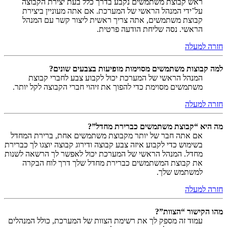
ראש קבוצת משתמשים נקבע בדרך כלל בעת יצירת הקבוצה
על־ידי המנהל הראשי של המערכת. אם אתה מעוניין ביצירת
קבוצת משתמשים, אתה צריך ראשית ליצור קשר עם המנהל
הראשי. נסה שליחת הודעה פרטית.
חזרה למעלה
למה קבוצות משתמשים מסוימות מופיעות בצבעים שונים?
המנהל הראשי של המערכת יכול לקבוע צבע לחברי קבוצת
משתמשים מסוימת כדי להפוך את זיהוי חברי הקבוצה לקל יותר.
חזרה למעלה
מה היא “קבוצת משתמשים כברירת מחדל”?
אם אתה חבר של יותר מקבוצת משתמשים אחת, ברירת המחדל
בשימוש כדי לקבוע איזה צבע קבוצה ודירוג קבוצה יוצגו לך כברירת
מחדל. המנהל הראשי של המערכת יכול לאפשר לך הרשאה לשנות
את קבוצת המשתמשים כברירת מחדל שלך דרך לוח הבקרה
למשתמש שלך.
חזרה למעלה
מהו הקישור “הצוות”?
עמוד זה מספק לך את רשימת הצוות של המערכת, כולל המנהלים