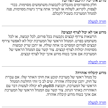
מדוע איני יכול להיכנס לפורום?
חלק מהפורומים מוגבלים לקבוצות משתמשים מסוימות. בכדי
לצפות, לקרוא, לשלוח או לערוך אתה צריך גישות מסוימות, פנה
למנהל המערכת בשביל לקבלם.
חזרה למעלה
מדוע אני לא יכול לצרף קבצים?
הרשאות צירוף קבצים נקבעות בכל פורום, לכל קבוצה, או לכל
משתמש בפרט. המנהל הראשי של המערכת יכול לא לאפשר צירוף
קבצים לפורום המסוים בו אתה שולח, או יתכן שרק קבוצות
מסוימות יכולות לצרף קבצים. צור קשר עם המנהל הראשי של
המערכת אם אינך בטוח מדוע אינך יכול לצרף קבצים.
חזרה למעלה
מדוע קיבלתי אזהרה?
כל מנהל ראשי של מערכת קובע את חוקי האתר שלו. אם עברת
על חוק, יתכן שקיבלת אזהרה. שים לב כי זוהי החלטת המנהל
הראשי של המערכת, וקבוצת phpBB לא יכולה לעשות דבר עם
האזהרות באתר הנתון. צור קשר עם המנהל הראשי של המערכת
אם אינך בטוח מדוע קיבלת אזהרה.
חזרה למעלה