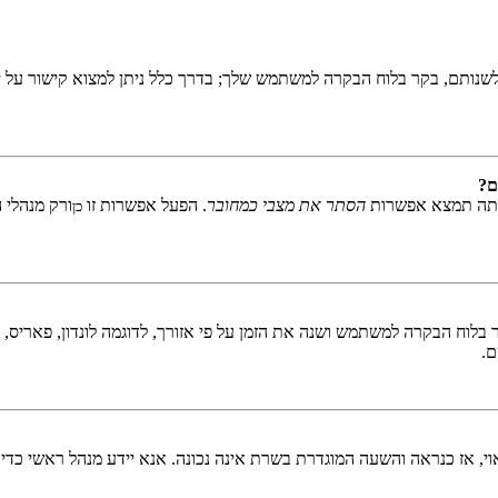
שנותם, בקר בלוח הבקרה למשתמש שלך; בדרך כלל ניתן למצוא קישור על י
ם?
אתה תמצא אפשרות
הסתר את מצבי כמחובר
. הפעל אפשרות זו
ורק מנהלי 
כן
לוח הבקרה למשתמש ושנה את הזמן על פי אזורך, לדוגמה לונדון, פאריס, ניו 
ם.
ראוי, אז כנראה והשעה המוגדרת בשרת אינה נכונה. אנא יידע מנהל ראשי כדי