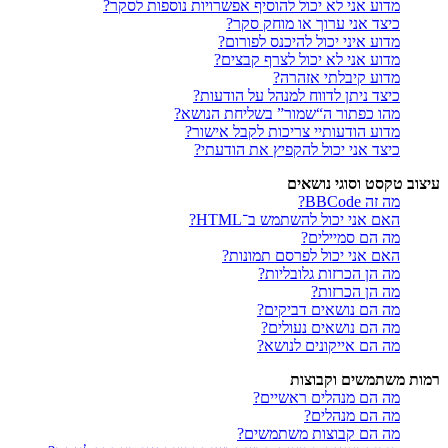
מדוע אני לא יכול להוסיף אפשרויות נוספות לסקר?
כיצד אני ערוך או מוחק סקר?
מדוע איני יכול להיכנס לפורום?
מדוע אני לא יכול לצרף קבצים?
מדוע קיבלתי אזהרה?
כיצד ניתן לדווח למנהל על הודעות?
מהו כפתור ה“שמור” בשליחת הנושא?
מדוע הודעותיי צריכות לקבל אישור?
כיצד אני יכול להקפיץ את הודעתי?
עיצוב טקסט וסוגי נושאים
מה זה BBCode?
האם אני יכול להשתמש ב־HTML?
מה הם סמיילים?
האם אני יכול לפרסם תמונות?
מה הן הכרזות גלובליות?
מה הן הכרזות?
מה הם נושאים דביקים?
מה הם נושאים נעולים?
מה הם אייקונים לנושא?
רמות משתמשים וקבוצות
מה הם מנהלים ראשיים?
מה הם מנהלים?
מה הם קבוצות משתמשים?