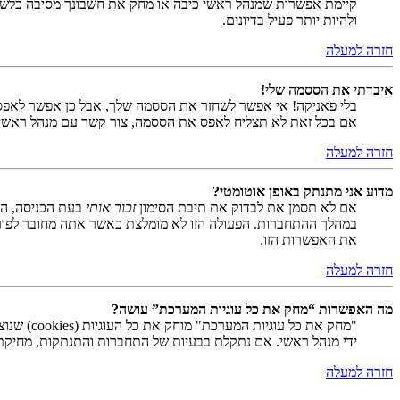
קיימת אפשרות שמנהל ראשי כיבה או מחק את חשבונך מסיבה כלשהי.
ולהיות יותר פעיל בדיונים.
חזרה למעלה
איבדתי את הססמה שלי!
בלי פאניקה! אי אפשר לשחזר את הססמה שלך, אבל כן אפשר לאפס
אם בכל זאת לא תצליח לאפס את הססמה, צור קשר עם מנהל ראשי
חזרה למעלה
מדוע אני מתנתק באופן אוטומטי?
אם לא תסמן את לבדוק את תיבת הסימון
זכור אותי
בעת הכניסה, המ
במהלך ההתחברות. הפעולה הזו לא מומלצת כאשר אתה מחובר לפור
את האפשרות הזו.
חזרה למעלה
מה האפשרות “מחק את כל עוגיות המערכת” עושה?
ידי מנהל ראשי. אם נתקלת בבעיות של התחברות והתנתקות, מחיקת ע
חזרה למעלה