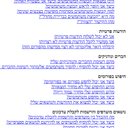
היכן נמצאות קבוצות המשתמשים וכיצד אני מצטרף לאחת?
כיצד אני הופך לראש קבוצת משתמשים?
למה קבוצות משתמשים מסוימות מופיעות בצבעים שונים?
מה היא “קבוצת משתמשים כברירת מחדל”?
מהו הקישור “הצוות”?
הודעות פרטיות
אני לא יכול לשלוח הודעות פרטיות!
אני ממשיך לקבל הודעות פרטיות לא רצויות!
קיבלתי דואר אלקטרוני לא רצוי ממישהו מהפורום הזה!
חברים ונודניקים
מהם רשימת החברים והנודניקים שלי?
כיצד אני יכול להוסיף / להסיר משתמשים אל/מתוך רשימת החברים או
חיפוש בפורומים
כיצד אני יכול לחפש בפורום או בפורומים?
מדוע החיפוש שלי לא מחזיר תוצאות?
מדוע החיפוש שלי מחזיר עמוד ריק!?
כיצד אני מחפש משתמשים?
כיצד אני יכול למצוא את ההודעות והנושאים שלי?
נושאים מועדפים והרשמות לקבלת עדכונים
מה ההבדל בין מועדפים והרשמות לקבלת עדכונים?
כיצד אני יכול להוסיף למועדפים או להירשם לנושאים ספציפיים?
כיצד אני נרשם לפורום מסוים?