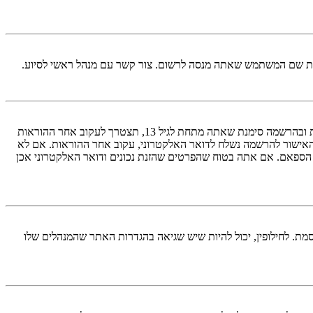
ראשית, בדוק את שם המשתמש והססמה שהזנת. אם הם נכונים, אז כנראה ואת מהדברים הבאים קרה. אם מערכת ה־COPPA פועלת במערכת ובהרשמה סימנת שאתה מתחת לגיל 13, תצטרך לעקוב אחר ההוראות
האישור להרשמה נשלח לדואר האלקטרוני, עקוב אחר ההוראות. אם לא
 הספאם. אם אתה בטוח שהפרטים שהזנת נכונים ודואר האלקטרוני אכן
מת. לחילופין, יכול להיות שיש שגיאה בהגדרות האתר שהמנהלים שלו