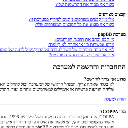
כיצד אני מסיר את ההרשמות שלי?
קבצים מצורפים
אלו מין קבצים מצורפים ניתנים לצירוף במערכת זו?
כיצד אני מוצא את כל הקבצים המצורפים שלי?
מערכת phpBB
מי תכנן וכתב את תוכנת הפורומים?
מדוע אפשרות כזו או אחרת לא קיימת?
למי אני פונה במקרים של חשד לעברה על החוק/ניצול לרעה של המע
איך אני יוצר קשר עם מנהל הפורומים?
התחברות והרשמה למערכת
מדוע אני צריך להירשם?
לא בטוח שאתה צריך. המנהל הראשי של המערכת יכול להחליט האם ח
שליחת הודעות פרטיות או אימיילים למשתמשים אחרים ועוד. ההר
חזרה למעלה
מהו COPPA?
יועץ חוקי להתיעצות. שים לב שקבוצת phpBB אינה יכולה לספק יעוץ חוקי ואינה נקודה ליצירת קשר לענייני חוק מכל סוג, ובפרט הרשום להלן.