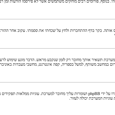
 בנוסף, פורומים רבים מוחקים משתמשים אשר לא פירסמו הודעות זמן רב כ
 אותה. בקר בדף ההתחברות ולחץ על
שכחתי את ססמתי
. עקוב אחר ההורא
ערכת תשאיר אותך מחובר רק לזמן שנקבע מראש. הדבר מונע שימוש לרעה 
ום במחשב משותף, למשל בספריה, קפה אינטרנט, מחשבי מעבדות באוניבר
"מחק את כל עוגיות המערכת" מוחק את כל העוגיות (cookies) שנוצרו על ידי phpBB ושומרות 
וגיות המערכת יכולה לעזור.