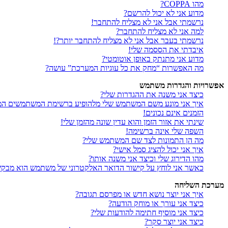
מהו COPPA?
מדוע אני לא יכול להרשם?
נרשמתי אבל אני לא מצליח להתחבר!
למה אני לא מצליח להתחבר?
נרשמתי בעבר אבל אני לא מצליח להתחבר יותר?!
איבדתי את הססמה שלי!
מדוע אני מתנתק באופן אוטומטי?
מה האפשרות “מחק את כל עוגיות המערכת” עושה?
אפשרויות והגדרות משתמש
כיצד אני משנה את ההגדרות שלי?
איך אני מונע משם המשתמש שלי מלהופיע ברשימת המשתמשים המ
הזמנים אינם נכונים!
שינתי את אזור הזמן והוא עדין שונה מהזמן שלי!
השפה שלי אינה ברשימה!
מה הן התמונות לצד שם המשתמש שלי?
איך אני יכול להציג סמל אישי?
מהו הדירוג שלי וכיצד אני משנה אותו?
כאשר אני לוחץ על קישור הדואר האלקטרוני של משתמש הוא מבק
מערכת השליחה
איך אני יוצר נושא חדש או מפרסם תגובה?
כיצד אני עורך או מוחק הודעה?
כיצד אני מוסיף חתימה להודעות שלי?
כיצד אני יוצר סקר?