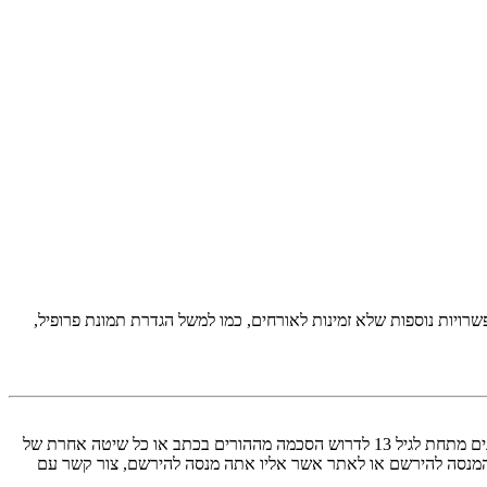
יות נוספות שלא זמינות לאורחים, כמו למשל הגדרת תמונת פרופיל,
COPPA, או החוק לפרטיות והגנה המקוונת של הילד של 1998, הוא חוק בארצות הברית הדורש מאתרים ברשת אשר יכולים לאסוף מידע מקטינים מתחת לגיל 13 לדרוש הסכמה מההורים בכתב או כל שיטה אחרת של
 13. אם אינך בטוח אם חוק זה חל לגביך בתור מישהו המנסה להירשם או לאתר אשר אליו אתה מנסה להירשם, צור קשר עם