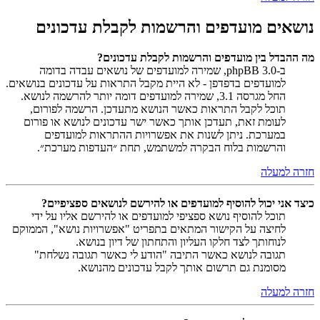
נושאים מועדפים והרשמות לקבלת עדכונים
מה ההבדל בין מועדפים והרשמות לקבלת עדכונים?
ב-phpBB 3.0, שמירה למועדפים של נושאים עבדה בדומה
למועדפים בדפדפן - לא היית מקבל התראות על עדכונים בנושאים.
החל מגרסה 3.1, שמירה למועדפים דומה יותר להרשמה לנושא.
תוכל לקבל התראות כאשר הנושא מתעדכן. הרשמה לפורום,
לעומת זאת, תעדכן אותך כאשר ישר עדכונים לנושא או פורום
במערכת. ניתן לשנות את אפשרויות ההתראות למועדפים
והרשמות בלוח הבקרה למשתמש, תחת ״העדפות מערכת״.
חזרה למעלה
כיצד אני יכול להוסיף למועדפים או להירשם לנושאים ספציפיים?
תוכל להוסיף נושא ספציפי למועדפים או להירשם אליו על ידי
לחיצה על הקישור המתאים בתפריט "אפשרויות נושא", הממוקם
לנוחותך לצד חלקו העליון והתחתון של דיון בנושא.
תגובה לנושא כאשר התיבה "הודע לי כאשר תגובה נשלחת"
מסומנת גם תרשום אותך לקבל עדכונים מהנושא.
חזרה למעלה