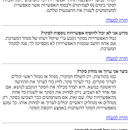
לסקר בימים (0 לצמיתות) ולבסוף האפשרות אשר מאפשרת
למשתמשים לשנות את ההצבעות שלהם.
חזרה למעלה
מדוע אני לא יכול להוסיף אפשרויות נוספות לסקר?
גבול האפשרויות בסקר נקבע ע"י שיקול דעתו של מנהל המערכת.
אם אתה חושב שכמות האפשרויות לא מספיקה לך, פנה למנהל
המערכת.
חזרה למעלה
כיצד אני ערוך או מוחק סקר?
כמו בהודעות, רק השולח המקורי, מנהל או מנהל ראשי יכולים
לערוך סקרים. כדי לערוך סקר, לחץ כדי לערוך את ההודעה
הראשונה בנושא. היא תמיד מכילה את הסקר הנקבע לנושא. אם
אף אחד לא הצביע, ניתן למחוק את הסקר או לשנות כל אחת
מהאפשרויות שלו. עם זאת, אם משתמשים כבר הצביעו בסקר, רק
מנהלים או מנהלים ראשיים יכולים לערוך או למחוק אותו. כך נמנע
מאפשרויות הסקר להשתנות באמצע תקופת הסקר.
חזרה למעלה