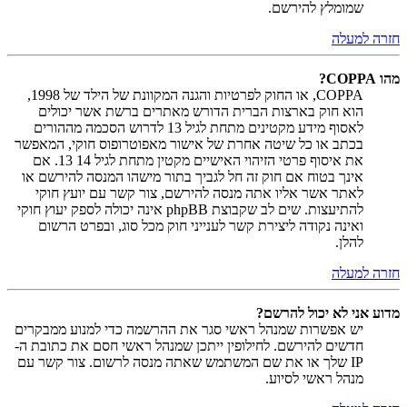
שמומלץ להירשם.
חזרה למעלה
מהו COPPA?
COPPA, או החוק לפרטיות והגנה המקוונת של הילד של 1998,
הוא חוק בארצות הברית הדורש מאתרים ברשת אשר יכולים
לאסוף מידע מקטינים מתחת לגיל 13 לדרוש הסכמה מההורים
בכתב או כל שיטה אחרת של אישור מאפוטרופוס חוקי, המאפשר
את איסוף פרטי הזיהוי האישיים מקטין מתחת לגיל 14 13. אם
אינך בטוח אם חוק זה חל לגביך בתור מישהו המנסה להירשם או
לאתר אשר אליו אתה מנסה להירשם, צור קשר עם יועץ חוקי
להתיעצות. שים לב שקבוצת phpBB אינה יכולה לספק יעוץ חוקי
ואינה נקודה ליצירת קשר לענייני חוק מכל סוג, ובפרט הרשום
להלן.
חזרה למעלה
מדוע אני לא יכול להרשם?
יש אפשרות שמנהל ראשי סגר את ההרשמה כדי למנוע ממבקרים
חדשים להירשם. לחילופין ייתכן שמנהל ראשי חסם את כתובת ה-
IP שלך או את שם המשתמש שאתה מנסה לרשום. צור קשר עם
מנהל ראשי לסיוע.