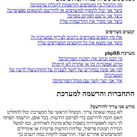
מה ההבדל בין מועדפים והרשמות לקבלת עדכונים?
כיצד אני יכול להוסיף למועדפים או להירשם לנושאים ספציפיים?
כיצד אני נרשם לפורום מסוים?
כיצד אני מסיר את ההרשמות שלי?
קבצים מצורפים
אלו מין קבצים מצורפים ניתנים לצירוף במערכת זו?
כיצד אני מוצא את כל הקבצים המצורפים שלי?
מערכת phpBB
מי תכנן וכתב את תוכנת הפורומים?
מדוע אפשרות כזו או אחרת לא קיימת?
למי אני פונה במקרים של חשד לעברה על החוק/ניצול לרעה של
המערכת?
איך אני יוצר קשר עם מנהל הפורומים?
התחברות והרשמה למערכת
מדוע אני צריך להירשם?
לא בטוח שאתה צריך. המנהל הראשי של המערכת יכול להחליט
האם חובה להירשם כדי לפרסם הודעות. בכל אופן, הרשמה תפתח
לך גישה לאפשרויות נוספות שלא זמינות לאורחים, כמו למשל
הגדרת תמונת פרופיל, שליחת הודעות פרטיות או אימיילים
למשתמשים אחרים ועוד. ההרשמה לוקחת כמה רגעים כך