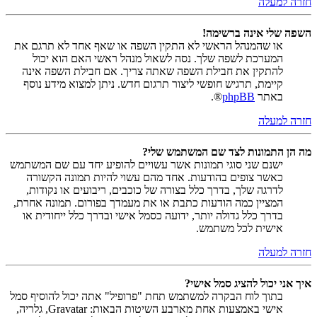
חזרה למעלה
השפה שלי אינה ברשימה!
או שהמנהל הראשי לא התקין השפה או שאף אחד לא תרגם את
המערכת לשפה שלך. נסה לשאול מנהל ראשי האם הוא יכול
להתקין את חבילת השפה שאתה צריך. אם חבילת השפה אינה
קיימת, תרגיש חופשי ליצור תרגום חדש. ניתן למצוא מידע נוסף
באתר
phpBB
®.
חזרה למעלה
מה הן התמונות לצד שם המשתמש שלי?
ישנם שני סוגי תמונות אשר עשויים להופיע יחד עם שם המשתמש
כאשר צופים בהודעות. אחד מהם עשוי להיות תמונה הקשורה
לדרגה שלך, בדרך כלל בצורה של כוכבים, ריבועים או נקודות,
המציין כמה הודעות כתבת או את מעמדך בפורום. תמונה אחרת,
בדרך כלל גדולה יותר, ידועה כסמל אישי ובדרך כלל ייחודית או
אישית לכל משתמש.
חזרה למעלה
איך אני יכול להציג סמל אישי?
בתוך לוח הבקרה למשתמש תחת "פרופיל" אתה יכול להוסיף סמל
אישי באמצעות אחת מארבע השיטות הבאות: Gravatar, גלריה,