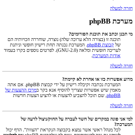
חזרה למעלה
מערכת phpBB
מי תכנן וכתב את תוכנת הפורומים?
תוכנה זו (בצורה הלא ערוכה שלה) נוצרה, שוחררה וזכויותיה הם
של
קבוצת phpBB
. המערכת נבנתה תחת רישיון חופשי וניתנת
לעריכה חופשית ומלאה (GNU-2.0). לפרטים נוספים בקרו בעמוד
אודות המערכת
.
חזרה למעלה
מדוע אפשרות כזו או אחרת לא קיימת?
המערכת נכתבה וקיבלה רישיון על ידי קבוצת phpBB. אם אתה
מאמין שיש אפשרות שצריך להוסיף אנא בקר ב
מרכז ההצעות של
phpBB
, שם תוכל להצביע להצעות או להציע הצעות חדשות
חזרה למעלה
למי אני פונה במקרים של חשד לעברה על החוק/ניצול לרעה של
המערכת?
לכל מנהל ראשי אשר נמצא בקבוצה הנקראת “הצוות”. הדף יכול