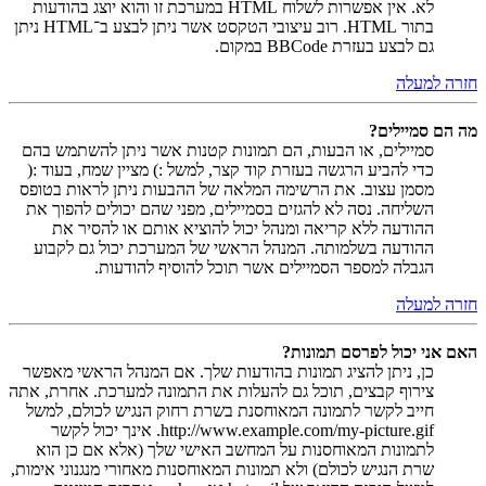
לא. אין אפשרות לשלוח HTML במערכת זו והוא יוצג בהודעות
בתור HTML. רוב עיצובי הטקסט אשר ניתן לבצע ב־HTML ניתן
גם לבצע בעזרת BBCode במקום.
חזרה למעלה
מה הם סמיילים?
סמיילים, או הבעות, הם תמונות קטנות אשר ניתן להשתמש בהם
כדי להביע הרגשה בעזרת קוד קצר, למשל :) מציין שמח, בעוד :(
מסמן עצוב. את הרשימה המלאה של ההבעות ניתן לראות בטופס
השליחה. נסה לא להגזים בסמיילים, מפני שהם יכולים להפוך את
ההודעה ללא קריאה ומנהל יכול להוציא אותם או להסיר את
ההודעה בשלמותה. המנהל הראשי של המערכת יכול גם לקבוע
הגבלה למספר הסמיילים אשר תוכל להוסיף להודעות.
חזרה למעלה
האם אני יכול לפרסם תמונות?
כן, ניתן להציג תמונות בהודעות שלך. אם המנהל הראשי מאפשר
צירוף קבצים, תוכל גם להעלות את התמונה למערכת. אחרת, אתה
חייב לקשר לתמונה המאוחסנת בשרת רחוק הנגיש לכולם, למשל
http://www.example.com/my-picture.gif. אינך יכול לקשר
לתמונות המאוחסנות על המחשב האישי שלך (אלא אם כן הוא
שרת הנגיש לכולם) ולא תמונות המאוחסנות מאחורי מנגנוני אימות,