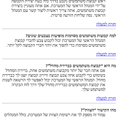
ראש קבוצת משתמשים נקבע בדרך כלל בעת יצירת הקבוצה
על־ידי המנהל הראשי של המערכת. אם אתה מעוניין ביצירת
קבוצת משתמשים, אתה צריך ראשית ליצור קשר עם המנהל
הראשי. נסה שליחת הודעה פרטית.
חזרה למעלה
למה קבוצות משתמשים מסוימות מופיעות בצבעים שונים?
המנהל הראשי של המערכת יכול לקבוע צבע לחברי קבוצת
משתמשים מסוימת כדי להפוך את זיהוי חברי הקבוצה לקל יותר.
חזרה למעלה
מה היא “קבוצת משתמשים כברירת מחדל”?
אם אתה חבר של יותר מקבוצת משתמשים אחת, ברירת המחדל
בשימוש כדי לקבוע איזה צבע קבוצה ודירוג קבוצה יוצגו לך כברירת
מחדל. המנהל הראשי של המערכת יכול לאפשר לך הרשאה לשנות
את קבוצת המשתמשים כברירת מחדל שלך דרך לוח הבקרה
למשתמש שלך.
חזרה למעלה
מהו הקישור “הצוות”?
עמוד זה מספק לך את רשימת הצוות של המערכת, כולל המנהלים