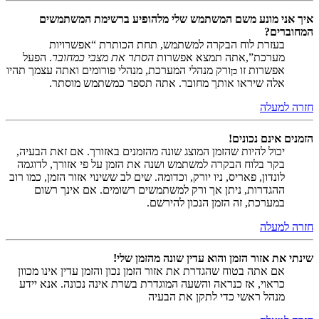
איך אני מונע משם המשתמש שלי מלהופיע ברשימת המשתמשים
המחוברים?
בעזרת לוח הבקרה למשתמש, תחת הכותרת “אפשרויות
מערכת”,אתה תמצא אפשרות
הסתר את מצבי כמחובר
. הפעל
אפשרות זו
ורק מנהלי המערכת, מנהלי פורומים ואתה עצמך תהיו
כן
אלה שיראו אותך מחובר. אתה תספר כמשתמש מוסתר.
חזרה למעלה
הזמנים אינם נכונים!
יכול להיות שהזמן המוצג שונה מהזמנים באזורך. אם זאת הבעיה,
בקר בלוח הבקרה למשתמש ושנה את הזמן על פי אזורך, לדוגמה
לונדון, פאריס, ניו יורק, וכדומה. שים לב ששינוי אזור הזמן, כמו רוב
ההגדרות, ניתן אך ורק למשתמשים רשומים. אם אינך רשום
במערכת, זה הזמן הנכון להירשם.
חזרה למעלה
שינתי את אזור הזמן והוא עדין שונה מהזמן שלי!
אם אתה בטוח שהגדרת את אזור הזמן נכון והזמן עדין אינו מכוון
כראוי, אז כנראה והשעה המוגדרת בשרת אינה נכונה. אנא יידע
מנהל ראשי כדי לתקן את הבעיה