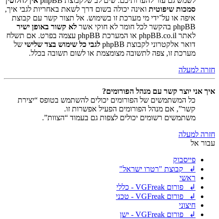
לשמש גם עזר להערותיכם. שים לב שלקבוצת phpBB
אין לחלוטין
סמכות שיפוטית
ואינה יכולה בשום דרך לשאת באחריות לגבי איך,
איפה או על־ידי מי מערכת זו בשימוש. אל תצור קשר עם קבוצת
phpBB בהקשר לכל חומר לא חוקי אשר
לא קשור באופן ישיר
לאתר phpBB.co.il או המערכת phpBB עצמה בפרט. אם תשלח
דואר אלקטרוני לקבוצת phpBB
לגבי כל שימוש בצד שלישי
של
מערכת זו, צפה לתשובה מצומצמת או לשום תשובה בכלל.
חזרה למעלה
איך אני יוצר קשר עם מנהל הפורומים?
כל המשתמשים של הפורומים יכולים להשתמש בטופס “יצירת
קשר”, אם מנהל הפורומים הפעיל אפשרות זו.
משתמשים רשומים יכולים לצפות גם בעמוד “הצוות”.
חזרה למעלה
עבור אל
פייסבוק
↲ קבוצת "רטרו ישראל"
ראשי
↲ פורום VGFreak - כללי
↲ פורום VGFreak - טכני
חיצוני
↲ פורום VGFreak - ישן