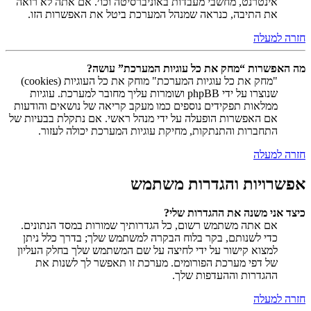
אינטרנט, מחשבי מעבדות באוניברסיטה וכו׳. אם אתה לא רואה
את התיבה, כנראה שמנהל המערכת ביטל את האפשרות הזו.
חזרה למעלה
מה האפשרות “מחק את כל עוגיות המערכת” עושה?
"מחק את כל עוגיות המערכת" מוחק את כל העוגיות (cookies)
שנוצרו על ידי phpBB ושומרות עליך מחובר למערכת. עוגיות
ממלאות תפקידים נוספים כמו מעקב קריאה של נושאים והודעות
אם האפשרות הופעלה על ידי מנהל ראשי. אם נתקלת בבעיות של
התחברות והתנתקות, מחיקת עוגיות המערכת יכולה לעזור.
חזרה למעלה
אפשרויות והגדרות משתמש
כיצד אני משנה את ההגדרות שלי?
אם אתה משתמש רשום, כל הגדרותיך שמורות במסד הנתונים.
כדי לשנותם, בקר בלוח הבקרה למשתמש שלך; בדרך כלל ניתן
למצוא קישור על ידי לחיצה על שם המשתמש שלך בחלק העליון
של דפי מערכת הפורומים. מערכת זו תאפשר לך לשנות את
ההגדרות וההעדפות שלך.
חזרה למעלה