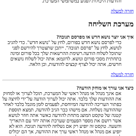
והודעות היכולות לפגוע במשתמשי המערכת.
חזרה למעלה
מערכת השליחה
איך אני יוצר נושא חדש או מפרסם תגובה?
כדי לפרסם נושא חדש בפורום, לחץ על "נושא חדש". כדי להגיב
לנושא, לחץ על "פרסם תגובה". ייתכן שתצטרך להירשם לפני
שתוכל לשלוח הודעה.רשימת ההרשאות שלך בכל פורום זמינה
בתחתית מסכי פורום ונושא. לדוגמא: אתה יכול לשלוח נושאים
חדשים, אתה יכול לצרף קבצים להודעות, וכן הלאה.
חזרה למעלה
כיצד אני עורך או מוחק הודעה?
אם אינך מנהל או מנהל ראשי של המערכת, תוכל לערוך או למחוק
את ההודעות שלך בלבד. אתה יכול לערוך הודעה על־ידי לחיצה על
כפתור העריכה להודעה המיוחסת, לפעמים לזמן מוגבל בלבד לאחר
שההודעה נשלחה. אם מישהו כבר הגיב להודעה, תמצא תוספת
קטנה של טקסט המוצג מתחת להודעה כאשר אתה חוזר לנושא
אשר רושם את מספר הפעמים שערכת אותה יחד עם התאריך
והשעה. טקסט זה יופיע רק אם נשלחה להודעה תגובה. הוא לא
יופיע אם מנהל או מנהל ראשי ערך את ההודעה, אך הם יכולים