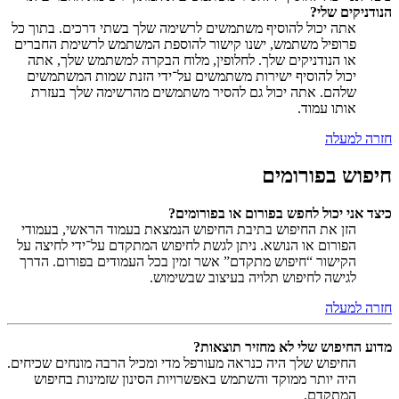
הנודניקים שלי?
אתה יכול להוסיף משתמשים לרשימה שלך בשתי דרכים. בתוך כל
פרופיל משתמש, ישנו קישור להוספת המשתמש לרשימת החברים
או הנודניקים שלך. לחלופין, מלוח הבקרה למשתמש שלך, אתה
יכול להוסיף ישירות משתמשים על־ידי הזנת שמות המשתמשים
שלהם. אתה יכול גם להסיר משתמשים מהרשימה שלך בעזרת
אותו עמוד.
חזרה למעלה
חיפוש בפורומים
כיצד אני יכול לחפש בפורום או בפורומים?
הזן את החיפוש בתיבת החיפוש הנמצאת בעמוד הראשי, בעמודי
הפורום או הנושא. ניתן לגשת לחיפוש המתקדם על־ידי לחיצה על
הקישור “חיפוש מתקדם” אשר זמין בכל העמודים בפורום. הדרך
לגישה לחיפוש תלויה בעיצוב שבשימוש.
חזרה למעלה
מדוע החיפוש שלי לא מחזיר תוצאות?
החיפוש שלך היה כנראה מעורפל מדי ומכיל הרבה מונחים שכיחים.
היה יותר ממוקד והשתמש באפשרויות הסינון שזמינות בחיפוש
המתקדם.