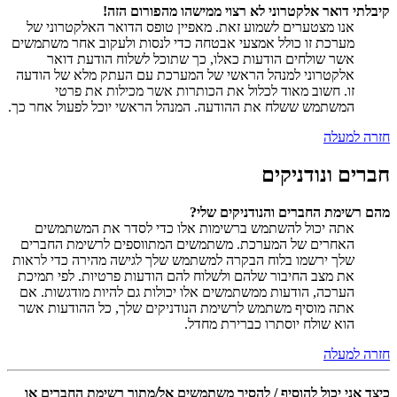
קיבלתי דואר אלקטרוני לא רצוי ממישהו מהפורום הזה!
אנו מצטערים לשמוע זאת. מאפיין טופס הדואר האלקטרוני של
מערכת זו כולל אמצעי אבטחה כדי לנסות ולעקוב אחר משתמשים
אשר שולחים הודעות כאלו, כך שתוכל לשלוח הודעת דואר
אלקטרוני למנהל הראשי של המערכת עם העתק מלא של הודעה
זו. חשוב מאוד לכלול את הכותרות אשר מכילות את פרטי
המשתמש ששלח את ההודעה. המנהל הראשי יוכל לפעול אחר כך.
חזרה למעלה
חברים ונודניקים
מהם רשימת החברים והנודניקים שלי?
אתה יכול להשתמש ברשימות אלו כדי לסדר את המשתמשים
האחרים של המערכת. משתמשים המתווספים לרשימת החברים
שלך ירשמו בלוח הבקרה למשתמש שלך לגישה מהירה כדי לראות
את מצב החיבור שלהם ולשלוח להם הודעות פרטיות. לפי תמיכת
הערכה, הודעות ממשתמשים אלו יכולות גם להיות מודגשות. אם
אתה מוסיף משתמש לרשימת הנודניקים שלך, כל ההודעות אשר
הוא שולח יוסתרו כברירת מחדל.
חזרה למעלה
כיצד אני יכול להוסיף / להסיר משתמשים אל/מתוך רשימת החברים או