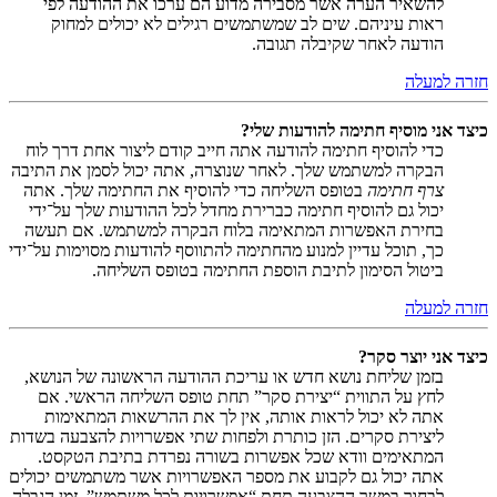
להשאיר הערה אשר מסבירה מדוע הם ערכו את ההודעה לפי
ראות עיניהם. שים לב שמשתמשים רגילים לא יכולים למחוק
הודעה לאחר שקיבלה תגובה.
חזרה למעלה
כיצד אני מוסיף חתימה להודעות שלי?
כדי להוסיף חתימה להודעה אתה חייב קודם ליצור אחת דרך לוח
הבקרה למשתמש שלך. לאחר שנוצרה, אתה יכול לסמן את התיבה
צרף חתימה
בטופס השליחה כדי להוסיף את החתימה שלך. אתה
יכול גם להוסיף חתימה כברירת מחדל לכל ההודעות שלך על־ידי
בחירת האפשרות המתאימה בלוח הבקרה למשתמש. אם תעשה
כך, תוכל עדיין למנוע מהחתימה להתווסף להודעות מסוימות על־ידי
ביטול הסימון לתיבת הוספת החתימה בטופס השליחה.
חזרה למעלה
כיצד אני יוצר סקר?
בזמן שליחת נושא חדש או עריכת ההודעה הראשונה של הנושא,
לחץ על התווית “יצירת סקר” תחת טופס השליחה הראשי. אם
אתה לא יכול לראות אותה, אין לך את ההרשאות המתאימות
ליצירת סקרים. הזן כותרת ולפחות שתי אפשרויות להצבעה בשדות
המתאימים וודא שכל אפשרות בשורה נפרדת בתיבת הטקסט.
אתה יכול גם לקבוע את מספר האפשרויות אשר משתמשים יכולים
לבחור במשך ההצבעה תחת “אפשרויות לכל משתמש”, זמן הגבלה