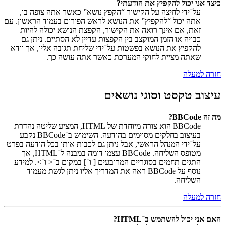
כיצד אני יכול להקפיץ את הודעתי?
על־ידי לחיצה על הקישור “הקפץ נושא” כאשר אתה צופה בו,
אתה יכול “להקפיץ” את הנושא לראש הפורום בעמוד הראשון. עם
זאת, אם אינך רואה את הקישור, הקפצת הנושא יכולה להיות
כבויה או הזמן המוקצב בין הקפצות עדיין לא הסתיים. ניתן גם
להקפיץ את הנושא בפשטות על־ידי שליחת תגובה אליו, אך וודא
שאתה מציית לחוקי המערכת כאשר אתה עושה כך.
חזרה למעלה
עיצוב טקסט וסוגי נושאים
מה זה BBCode?
BBCode הוא צורה מיוחדת של HTML, המציע שליטה נהדרת
בעיצוב בחלקים מסוימים בהודעה. השימוש ב־BBCode נקבע
על־ידי המנהל הראשי, אבל ניתן גם לכבות אותו בכל הודעה בפרט
מטופס השליחה. BBCode עצמו דומה במבנה ל־HTML, אך
התגים תחמים בסוגריים המרובעים [ ו־] במקום ב־< ו־>. למידע
נוסף על BBCode ראה את המדריך אליו ניתן לגשת מעמוד
השליחה.
חזרה למעלה
האם אני יכול להשתמש ב־HTML?