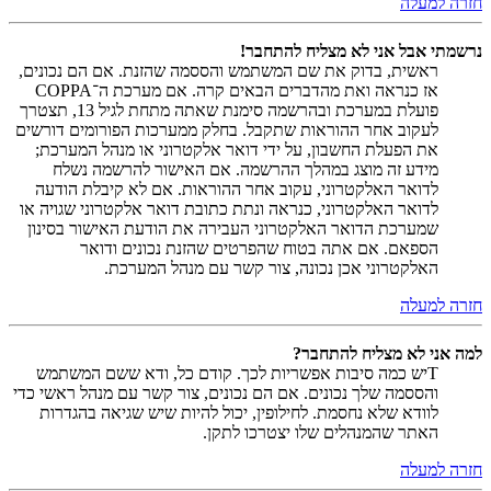
חזרה למעלה
נרשמתי אבל אני לא מצליח להתחבר!
ראשית, בדוק את שם המשתמש והססמה שהזנת. אם הם נכונים,
אז כנראה ואת מהדברים הבאים קרה. אם מערכת ה־COPPA
פועלת במערכת ובהרשמה סימנת שאתה מתחת לגיל 13, תצטרך
לעקוב אחר ההוראות שתקבל. בחלק ממערכות הפורומים דורשים
את הפעלת החשבון, על ידי דואר אלקטרוני או מנהל המערכת;
מידע זה מוצג במהלך ההרשמה. אם האישור להרשמה נשלח
לדואר האלקטרוני, עקוב אחר ההוראות. אם לא קיבלת הודעה
לדואר האלקטרוני, כנראה ונתת כתובת דואר אלקטרוני שגויה או
שמערכת הדואר האלקטרוני העבירה את הודעת האישור בסינון
הספאם. אם אתה בטוח שהפרטים שהזנת נכונים ודואר
האלקטרוני אכן נכונה, צור קשר עם מנהל המערכת.
חזרה למעלה
למה אני לא מצליח להתחבר?
Tיש כמה סיבות אפשריות לכך. קודם כל, ודא ששם המשתמש
והססמה שלך נכונים. אם הם נכונים, צור קשר עם מנהל ראשי כדי
לוודא שלא נחסמת. לחילופין, יכול להיות שיש שגיאה בהגדרות
האתר שהמנהלים שלו יצטרכו לתקן.
חזרה למעלה