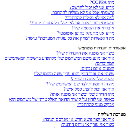
מהו COPPA?
מדוע אני לא יכול להרשם?
נרשמתי אבל אני לא מצליח להתחבר!
למה אני לא מצליח להתחבר?
נרשמתי בעבר אבל אני לא מצליח להתחבר יותר?!
איבדתי את הססמה שלי!
מדוע אני מתנתק באופן אוטומטי?
מה האפשרות “מחק את כל עוגיות המערכת” עושה?
אפשרויות והגדרות משתמש
כיצד אני משנה את ההגדרות שלי?
איך אני מונע משם המשתמש שלי מלהופיע ברשימת המשתמשים
המחוברים?
הזמנים אינם נכונים!
שינתי את אזור הזמן והוא עדין שונה מהזמן שלי!
השפה שלי אינה ברשימה!
מה הן התמונות לצד שם המשתמש שלי?
איך אני יכול להציג סמל אישי?
מהו הדירוג שלי וכיצד אני משנה אותו?
כאשר אני לוחץ על קישור הדואר האלקטרוני של משתמש הוא
מבקש ממני להתחבר?
מערכת השליחה
איך אני יוצר נושא חדש או מפרסם תגובה?
כיצד אני עורך או מוחק הודעה?