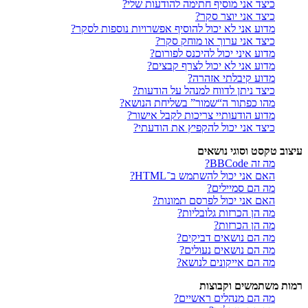
כיצד אני מוסיף חתימה להודעות שלי?
כיצד אני יוצר סקר?
מדוע אני לא יכול להוסיף אפשרויות נוספות לסקר?
כיצד אני ערוך או מוחק סקר?
מדוע איני יכול להיכנס לפורום?
מדוע אני לא יכול לצרף קבצים?
מדוע קיבלתי אזהרה?
כיצד ניתן לדווח למנהל על הודעות?
מהו כפתור ה“שמור” בשליחת הנושא?
מדוע הודעותיי צריכות לקבל אישור?
כיצד אני יכול להקפיץ את הודעתי?
עיצוב טקסט וסוגי נושאים
מה זה BBCode?
האם אני יכול להשתמש ב־HTML?
מה הם סמיילים?
האם אני יכול לפרסם תמונות?
מה הן הכרזות גלובליות?
מה הן הכרזות?
מה הם נושאים דביקים?
מה הם נושאים נעולים?
מה הם אייקונים לנושא?
רמות משתמשים וקבוצות
מה הם מנהלים ראשיים?