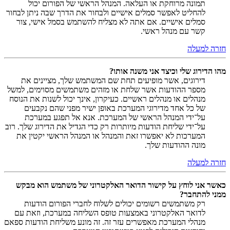
תמונה מרוחקת או העלאה. המנהל הראשי של הפורום יכול
להחליט לאפשר סמלים אישיים ולבחור את הדרך שבה ניתן לבחור
סמלים אישיים. אם אתה לא מצליח להשתמש בסמל אישי, צור
קשר עם מנהל ראשי.
חזרה למעלה
מהו הדירוג שלי וכיצד אני משנה אותו?
דירוגים, אשר מופיעים תחת שם המשתמש שלך, מציינים את
מספר ההודעות אשר שלחת או מזהים משתמשים מסוימים, למשל
מנהלים או מנהלים ראשיים. כעיקרון, אינך יכול לשנות את הנוסח
של כל אחד מדירוגי המערכת באופן ישיר מפני שהם נקבעים
על־ידי המנהל הראשי של המערכת. אנא אל תפגע במערכת
על־ידי שליחת הודעות מיותרות רק כדי הגדיל את הדירוג שלך. רוב
המערכות לא יאפשרו זאת והמנהל או המנהל הראשי יקטין את
מונה ההודעות שלך.
חזרה למעלה
כאשר אני לוחץ על קישור הדואר האלקטרוני של משתמש הוא מבקש
ממני להתחבר?
רק משתמשים רשומים יכולים לשלוח לחברי הפורום הודעות
לדואר האלקטרוני באמצעות טופס השליחה במערכת, וזאת עם
מנהלי המערכת מאפשרים עזר זה. זה מונע משליחת הודעות ספאם