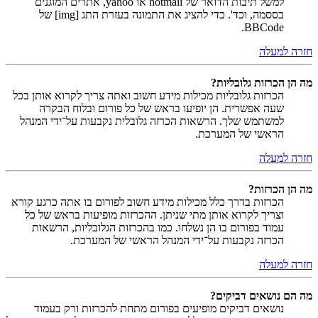
למשל תיבות הדואר של hotmail או yahoo, אתרים המוגנים
בססמה, וכד'. כדי להציג את התמונה בעזרת התג [img] של
BBCode.
חזרה למעלה
מה הן הכרזות גלובליות?
הכרזות גלובליות מכילות מידע חשוב ואתה צריך לקרוא אותן בכל
שעה אפשרית. הן יופיעו בראש של כל פורום ובלוח הבקרה
למשתמש שלך. הרשאות הכרזה גלובלית נקבעות על־ידי המנהל
הראשי של המערכת.
חזרה למעלה
מה הן הכרזות?
הכרזות בדרך כלל מכילות מידע חשוב לפורום בו אתה כרגע קורא
וצריך לקרוא אותן מתי שניתן. ההכרזות מופיעות בראש של כל
עמוד בפורום בו הן נשלחו. כמו בהכרזות הגלובליות, הרשאות
הכרזה נקבעות על־ידי המנהל הראשי של המערכת.
חזרה למעלה
מה הם נושאים דביקים?
נושאים דביקים מופיעים בפורום מתחת להכרזות ורק בעמוד