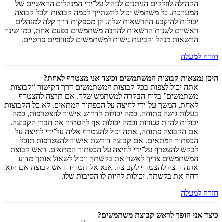
הקהילה לחלקים הניתנים לניהול על־ידי המנהלים הראשיים של
המערכת. כל משתמש יכול להשתייך לכמה קבוצות ולכל קבוצה
יכולות להיקבע ההרשאות שלה. הן מספקות דרך קלה למנהלים
ראשיים לשנות הרשאות להרבה משתמשים בפעם אחת, כמו שינוי
הרשאות מנהל וקביעת גישות למשתמשים לפורומים פרטיים.
חזרה למעלה
היכן נמצאות קבוצות המשתמשים וכיצד אני מצטרף לאחת?
אתה יכול לצפות בכל קבוצות המשתמשים דרך הקישור “קבוצות
משתמשים” בלוח הבקרה למשתמש שלך. אם תרצה להצטרף
לאחת, המשך על־ידי לחיצה על הכפתור המתאים. לא כל הקבוצות
בעלות גישה פתוחה. כמה יכולות לדרוש אישור להצטרפות, כמה
יכולות להיות סגורות וכמה יכולות אף להסתיר את חברי הקבוצה.
אם הקבוצה פתוחה, אתה יכול להצטרף אליה על־ידי לחיצה על
הכפתור המתאים. אם קבוצה דורשת אישור להצטרפות תוכל
לבקש להצטרף על־ידי לחיצה על הכפתור המתאים. ראש קבוצת
המשתמשים צריך לאשר את בקשתך ויכול לשאול אותך מדוע
אתה רוצה להצטרף לקבוצה. אנא אל תטריד ראש קבוצה אם הוא
דחה את בקשתך. יכולות להיות לו הסיבות שלו.
חזרה למעלה
כיצד אני הופך לראש קבוצת משתמשים?