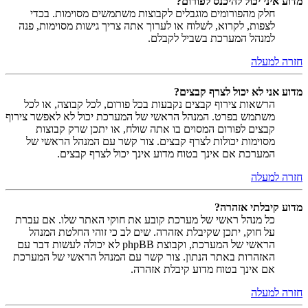
מדוע איני יכול להיכנס לפורום?
חלק מהפורומים מוגבלים לקבוצות משתמשים מסוימות. בכדי
לצפות, לקרוא, לשלוח או לערוך אתה צריך גישות מסוימות, פנה
למנהל המערכת בשביל לקבלם.
חזרה למעלה
מדוע אני לא יכול לצרף קבצים?
הרשאות צירוף קבצים נקבעות בכל פורום, לכל קבוצה, או לכל
משתמש בפרט. המנהל הראשי של המערכת יכול לא לאפשר צירוף
קבצים לפורום המסוים בו אתה שולח, או יתכן שרק קבוצות
מסוימות יכולות לצרף קבצים. צור קשר עם המנהל הראשי של
המערכת אם אינך בטוח מדוע אינך יכול לצרף קבצים.
חזרה למעלה
מדוע קיבלתי אזהרה?
כל מנהל ראשי של מערכת קובע את חוקי האתר שלו. אם עברת
על חוק, יתכן שקיבלת אזהרה. שים לב כי זוהי החלטת המנהל
הראשי של המערכת, וקבוצת phpBB לא יכולה לעשות דבר עם
האזהרות באתר הנתון. צור קשר עם המנהל הראשי של המערכת
אם אינך בטוח מדוע קיבלת אזהרה.
חזרה למעלה