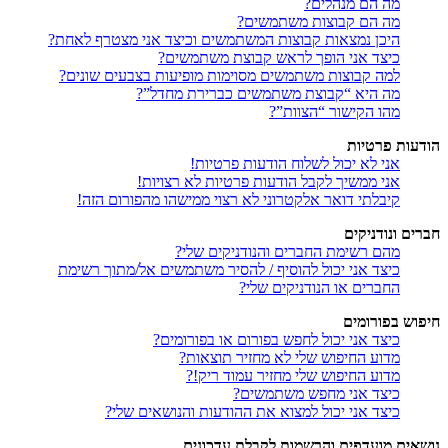
מה הם מנהלים?
מה הם קבוצות משתמשים?
היכן נמצאות קבוצות המשתמשים וכיצד אני מצטרף לאחת?
כיצד אני הופך לראש קבוצת משתמשים?
למה קבוצות משתמשים מסוימות מופיעות בצבעים שונים?
מה היא “קבוצת משתמשים כברירת מחדל”?
מהו הקישור “הצוות”?
הודעות פרטיות
אני לא יכול לשלוח הודעות פרטיות!
אני ממשיך לקבל הודעות פרטיות לא רצויות!
קיבלתי דואר אלקטרוני לא רצוי ממישהו מהפורום הזה!
חברים ונודניקים
מהם רשימת החברים והנודניקים שלי?
כיצד אני יכול להוסיף / להסיר משתמשים אל/מתוך רשימת
החברים או הנודניקים שלי?
חיפוש בפורומים
כיצד אני יכול לחפש בפורום או בפורומים?
מדוע החיפוש שלי לא מחזיר תוצאות?
מדוע החיפוש שלי מחזיר עמוד ריק!?
כיצד אני מחפש משתמשים?
כיצד אני יכול למצוא את ההודעות והנושאים שלי?
נושאים מועדפים והרשמות לקבלת עדכונים