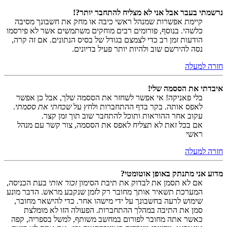
נרשמתי בעבר אבל אני לא מצליח להתחבר יותר?!
קיימת אפשרות שמנהל ראשי כיבה או מחק את חשבונך מסיבה
כלשהי. בנוסף, פורומים רבים מוחקים משתמשים אשר לא פירסמו
הודעות זמן רב כדי לצמצם בגודל של בסיס הנתונים. אם זה קרה,
נסה להירשם שוב ולהיות יותר פעיל בדיונים.
חזרה למעלה
איבדתי את הססמה שלי!
בלי פאניקה! אי אפשר לשחזר את הססמה שלך, אבל כן אפשר
לאפס אותה. בקר בדף ההתחברות ולחץ על
שכחתי את ססמתי
.
עקוב אחר ההוראות ותוכל להתחבר שוב תוך זמן קצר.
אם בכל זאת לא תצליח לאפס את הססמה, צור קשר עם מנהל
ראשי
חזרה למעלה
מדוע אני מתנתק באופן אוטומטי?
אם לא תסמן את לבדוק את תיבת הסימון
זכור אותי
בעת הכניסה,
המערכת תשאיר אותך מחובר רק לזמן שנקבע מראש. הדבר מונע
שימוש לרעה בחשבונך על ידי מישהו אחר. כדי להישאר מחובר,
סמן את התיבה במהלך ההתחברות. הפעולה הזו לא מומלצת
כאשר אתה מחובר לפורום במחשב משותף, למשל בספריה, קפה