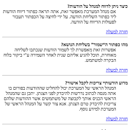
כיצד ניתן לדווח למנהל על הודעות?
אם מנהל המערכת מאפשר זאת, אתה תראה כפתור דיווח הודעות
ליד כפתור השליחת הודעה. על ידי לחיצה על הכפתור תעבור
לפעולות הדיווח על הודעה.
חזרה למעלה
מהו כפתור ה“שמור” בשליחת הנושא?
אפשרות זאת מאפשרת לך לשמור הודעות שנכתבו לשליחה
מאוחרת, תוכל להגיע אליהם שנית לאחר השמירה ע"י ביקור בלוח
הבקרה למשתמש.
חזרה למעלה
מדוע הודעותיי צריכות לקבל אישור?
המנהל הראשי של המערכת יכול להחליט שההודעות בפורום בו
אתה מנסה לכתוב נדרשות להיבדק לפני הצגתן. יתכן גם שהמנהל
הראשי הכניס אותך לקבוצה של משתמשים אשר ההודעות שלהם
צריכות להיבדק טרם הצגתן. אנא צור קשר על המנהל הראשי של
המערכת למידע נוסף.
חזרה למעלה