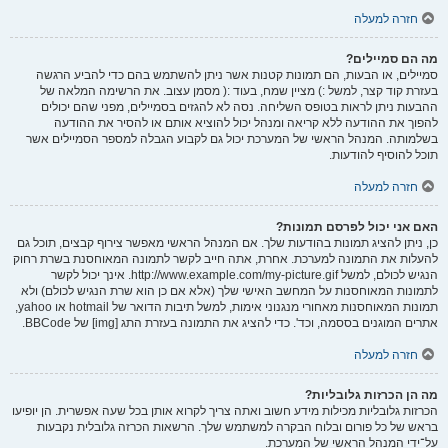
חזרה למעלה
מה הם סמיילים?
סמיילים, או הבעות, הם תמונות קטנות אשר ניתן להשתמש בהם כדי להביע הרגשה
בעזרת קוד קצר, למשל :) מציין שמח, בעוד :( מסמן עצוב. את הרשימה המלאה של
ההבעות ניתן לראות בטופס השליחה. נסה לא להגזים בסמיילים, מפני שהם יכולים
להפוך את ההודעה ללא קריאה ומנהל יכול להוציא אותם או להסיר את ההודעה
בשלמותה. המנהל הראשי של המערכת יכול גם לקבוע הגבלה למספר הסמיילים אשר
תוכל להוסיף להודעות.
חזרה למעלה
האם אני יכול לפרסם תמונות?
כן, ניתן להציג תמונות בהודעות שלך. אם המנהל הראשי מאפשר צירוף קבצים, תוכל גם
להעלות את התמונה למערכת. אחרת, אתה חייב לקשר לתמונה המאוחסנת בשרת רחוק
הנגיש לכולם, למשל http://www.example.com/my-picture.gif. אינך יכול לקשר
לתמונות המאוחסנות על המחשב האישי שלך (אלא אם כן הוא שרת הנגיש לכולם) ולא
תמונות המאוחסנות מאחורי מנגנוני אימות, למשל תיבות הדואר של hotmail או yahoo,
אתרים המוגנים בססמה, וכד'. כדי להציג את התמונה בעזרת התג [img] של BBCode.
חזרה למעלה
מה הן הכרזות גלובליות?
הכרזות גלובליות מכילות מידע חשוב ואתה צריך לקרוא אותן בכל שעה אפשרית. הן יופיעו
בראש של כל פורום ובלוח הבקרה למשתמש שלך. הרשאות הכרזה גלובלית נקבעות
על־ידי המנהל הראשי של המערכת.