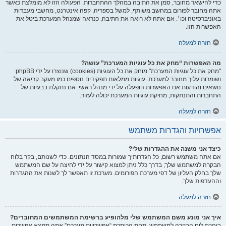
כדי להישאר מחובר, סמן את התיבה במהלך ההתחברות. הפעולה הזו לא מומלצת כאשר
אתה מחובר לפורום במחשב משותף, למשל בספריה, קפה אינטרנט, מחשבי מעבדות
באוניברסיטה וכו׳. אם אתה לא רואה את התיבה, כנראה שמנהל המערכת ביטל את
האפשרות הזו.
חזרה למעלה
מה האפשרות “מחק את כל עוגיות המערכת” עושה?
"מחק את כל עוגיות המערכת" מוחק את כל העוגיות (cookies) שנוצרו על ידי phpBB
ושומרות עליך מחובר למערכת. עוגיות ממלאות תפקידים נוספים כמו מעקב קריאה של
נושאים והודעות אם האפשרות הופעלה על ידי מנהל ראשי. אם נתקלת בבעיות של
התחברות והתנתקות, מחיקת עוגיות המערכת יכולה לעזור.
חזרה למעלה
אפשרויות והגדרות משתמש
כיצד אני משנה את ההגדרות שלי?
אם אתה משתמש רשום, כל הגדרותיך שמורות במסד הנתונים. כדי לשנותם, בקר בלוח
הבקרה למשתמש שלך; בדרך כלל ניתן למצוא קישור על ידי לחיצה על שם המשתמש
שלך בחלק העליון של דפי מערכת הפורומים. מערכת זו תאפשר לך לשנות את ההגדרות
וההעדפות שלך.
חזרה למעלה
איך אני מונע משם המשתמש שלי מלהופיע ברשימת המשתמשים המחוברים?
בעזרת לוח הבקרה למשתמש, תחת הכותרת “אפשרויות מערכת”,אתה תמצא אפשרות