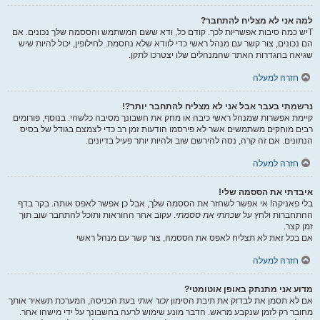
למה אני לא מצליח להתחבר?
Tיש כמה סיבות אפשריות לכך. קודם כל, ודא ששם המשתמש והססמה שלך נכונים. אם
הם נכונים, צור קשר עם מנהל ראשי כדי לוודא שלא נחסמת. לחילופין, יכול להיות שיש
שגיאה בהגדרות האתר שהמנהלים שלו יצטרכו לתקן.
חזרה למעלה
נרשמתי בעבר אבל אני לא מצליח להתחבר יותר?!
קיימת אפשרות שמנהל ראשי כיבה או מחק את חשבונך מסיבה כלשהי. בנוסף, פורומים
רבים מוחקים משתמשים אשר לא פירסמו הודעות זמן רב כדי לצמצם בגודל של בסיס
הנתונים. אם זה קרה, נסה להירשם שוב ולהיות יותר פעיל בדיונים.
חזרה למעלה
איבדתי את הססמה שלי!
בלי פאניקה! אי אפשר לשחזר את הססמה שלך, אבל כן אפשר לאפס אותה. בקר בדף
ההתחברות ולחץ על
שכחתי את ססמתי
. עקוב אחר ההוראות ותוכל להתחבר שוב תוך
זמן קצר.
אם בכל זאת לא תצליח לאפס את הססמה, צור קשר עם מנהל ראשי
חזרה למעלה
מדוע אני מתנתק באופן אוטומטי?
אם לא תסמן את לבדוק את תיבת הסימון
זכור אותי
בעת הכניסה, המערכת תשאיר אותך
מחובר רק לזמן שנקבע מראש. הדבר מונע שימוש לרעה בחשבונך על ידי מישהו אחר.