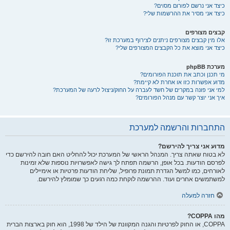
כיצד אני נרשם לפורום מסוים?
כיצד אני מסיר את ההרשמות שלי?
קבצים מצורפים
אלו מין קבצים מצורפים ניתנים לצירוף במערכת זו?
כיצד אני מוצא את כל הקבצים המצורפים שלי?
מערכת phpBB
מי תכנן וכתב את תוכנת הפורומים?
מדוע אפשרות כזו או אחרת לא קיימת?
למי אני פונה במקרים של חשד לעברה על החוק/ניצול לרעה של המערכת?
איך אני יוצר קשר עם מנהל הפורומים?
התחברות והרשמה למערכת
מדוע אני צריך להירשם?
לא בטוח שאתה צריך. המנהל הראשי של המערכת יכול להחליט האם חובה להירשם כדי
לפרסם הודעות. בכל אופן, הרשמה תפתח לך גישה לאפשרויות נוספות שלא זמינות
לאורחים, כמו למשל הגדרת תמונת פרופיל, שליחת הודעות פרטיות או אימיילים
למשתמשים אחרים ועוד. ההרשמה לוקחת כמה רגעים כך שמומלץ להירשם.
חזרה למעלה
מהו COPPA?
COPPA, או החוק לפרטיות והגנה המקוונת של הילד של 1998, הוא חוק בארצות הברית