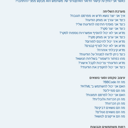
כאשר אני לוחץ על קישור הדואר האלקטרוני של משתמש הוא מבקש ממני להתחבר?
מערכת השליחה
איך אני יוצר נושא חדש או מפרסם תגובה?
כיצד אני עורך או מוחק הודעה?
כיצד אני מוסיף חתימה להודעות שלי?
כיצד אני יוצר סקר?
מדוע אני לא יכול להוסיף אפשרויות נוספות לסקר?
כיצד אני ערוך או מוחק סקר?
מדוע איני יכול להיכנס לפורום?
מדוע אני לא יכול לצרף קבצים?
מדוע קיבלתי אזהרה?
כיצד ניתן לדווח למנהל על הודעות?
מהו כפתור ה“שמור” בשליחת הנושא?
מדוע הודעותיי צריכות לקבל אישור?
כיצד אני יכול להקפיץ את הודעתי?
עיצוב טקסט וסוגי נושאים
מה זה BBCode?
האם אני יכול להשתמש ב־HTML?
מה הם סמיילים?
האם אני יכול לפרסם תמונות?
מה הן הכרזות גלובליות?
מה הן הכרזות?
מה הם נושאים דביקים?
מה הם נושאים נעולים?
מה הם אייקונים לנושא?
רמות משתמשים וקבוצות