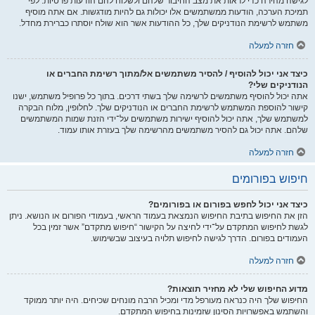
לגישה מהירה כדי לראות את מצב החיבור שלהם ולשלוח להם הודעות פרטיות. לפי
תמיכת הערכה, הודעות ממשתמשים אלו יכולות גם להיות מודגשות. אם אתה מוסיף
משתמש לרשימת הנודניקים שלך, כל ההודעות אשר הוא שולח יוסתרו כברירת מחדל.
חזרה למעלה
כיצד אני יכול להוסיף / להסיר משתמשים אל/מתוך רשימת החברים או
הנודניקים שלי?
אתה יכול להוסיף משתמשים לרשימה שלך בשתי דרכים. בתוך כל פרופיל משתמש, ישנו
קישור להוספת המשתמש לרשימת החברים או הנודניקים שלך. לחלופין, מלוח הבקרה
למשתמש שלך, אתה יכול להוסיף ישירות משתמשים על־ידי הזנת שמות המשתמשים
שלהם. אתה יכול גם להסיר משתמשים מהרשימה שלך בעזרת אותו עמוד.
חזרה למעלה
חיפוש בפורומים
כיצד אני יכול לחפש בפורום או בפורומים?
הזן את החיפוש בתיבת החיפוש הנמצאת בעמוד הראשי, בעמודי הפורום או הנושא. ניתן
לגשת לחיפוש המתקדם על־ידי לחיצה על הקישור “חיפוש מתקדם” אשר זמין בכל
העמודים בפורום. הדרך לגישה לחיפוש תלויה בעיצוב שבשימוש.
חזרה למעלה
מדוע החיפוש שלי לא מחזיר תוצאות?
החיפוש שלך היה כנראה מעורפל מדי ומכיל הרבה מונחים שכיחים. היה יותר ממוקד
והשתמש באפשרויות הסינון שזמינות בחיפוש המתקדם.