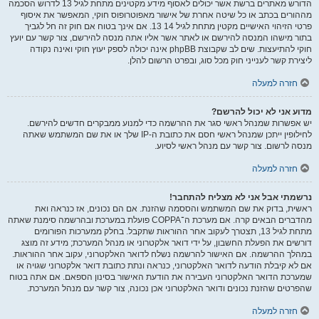
הדורש מאתרים ברשת אשר יכולים לאסוף מידע מקטינים מתחת לגיל 13 לדרוש הסכמה
מההורים בכתב או כל שיטה אחרת של אישור מאפוטרופוס חוקי, המאפשר את איסוף
פרטי הזיהוי האישיים מקטין מתחת לגיל 14 13. אם אינך בטוח אם חוק זה חל לגביך
בתור מישהו המנסה להירשם או לאתר אשר אליו אתה מנסה להירשם, צור קשר עם יועץ
חוקי להתיעצות. שים לב שקבוצת phpBB אינה יכולה לספק יעוץ חוקי ואינה נקודה
ליצירת קשר לענייני חוק מכל סוג, ובפרט הרשום להלן.
חזרה למעלה
מדוע אני לא יכול להרשם?
יש אפשרות שמנהל ראשי סגר את ההרשמה כדי למנוע ממבקרים חדשים להירשם.
לחילופין ייתכן שמנהל ראשי חסם את כתובת ה-IP שלך או את שם המשתמש שאתה
מנסה לרשום. צור קשר עם מנהל ראשי לסיוע.
חזרה למעלה
נרשמתי אבל אני לא מצליח להתחבר!
ראשית, בדוק את שם המשתמש והססמה שהזנת. אם הם נכונים, אז כנראה ואת
מהדברים הבאים קרה. אם מערכת ה־COPPA פועלת במערכת ובהרשמה סימנת שאתה
מתחת לגיל 13, תצטרך לעקוב אחר ההוראות שתקבל. בחלק ממערכות הפורומים
דורשים את הפעלת החשבון, על ידי דואר אלקטרוני או מנהל המערכת; מידע זה מוצג
במהלך ההרשמה. אם האישור להרשמה נשלח לדואר האלקטרוני, עקוב אחר ההוראות.
אם לא קיבלת הודעה לדואר האלקטרוני, כנראה ונתת כתובת דואר אלקטרוני שגויה או
שמערכת הדואר האלקטרוני העבירה את הודעת האישור בסינון הספאם. אם אתה בטוח
שהפרטים שהזנת נכונים ודואר האלקטרוני אכן נכונה, צור קשר עם מנהל המערכת.
חזרה למעלה