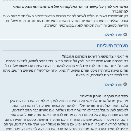
כאשר אני לוחץ על קישור הדואר האלקטרוני של משתמש הוא מבקש ממני
להתחבר?
רק משתמשים רשומים יכולים לשלוח לחברי הפורום הודעות לדואר האלקטרוני באמצעות
טופס השליחה במערכת, וזאת עם מנהלי המערכת מאפשרים עזר זה. זה מונע משליחת
הודעות ספאם והודעות היכולות לפגוע במשתמשי המערכת.
חזרה למעלה
מערכת השליחה
איך אני יוצר נושא חדש או מפרסם תגובה?
כדי לפרסם נושא חדש בפורום, לחץ על "נושא חדש". כדי להגיב לנושא, לחץ על "פרסם
תגובה". ייתכן שתצטרך להירשם לפני שתוכל לשלוח הודעה.רשימת ההרשאות שלך בכל
פורום זמינה בתחתית מסכי פורום ונושא. לדוגמא: אתה יכול לשלוח נושאים חדשים, אתה
יכול לצרף קבצים להודעות, וכן הלאה.
חזרה למעלה
כיצד אני עורך או מוחק הודעה?
אם אינך מנהל או מנהל ראשי של המערכת, תוכל לערוך או למחוק את ההודעות שלך
בלבד. אתה יכול לערוך הודעה על־ידי לחיצה על כפתור העריכה להודעה המיוחסת,
לפעמים לזמן מוגבל בלבד לאחר שההודעה נשלחה. אם מישהו כבר הגיב להודעה,
תמצא תוספת קטנה של טקסט המוצג מתחת להודעה כאשר אתה חוזר לנושא אשר
רושם את מספר הפעמים שערכת אותה יחד עם התאריך והשעה. טקסט זה יופיע רק אם
נשלחה להודעה תגובה. הוא לא יופיע אם מנהל או מנהל ראשי ערך את ההודעה, אך הם
יכולים להשאיר הערה אשר מסבירה מדוע הם ערכו את ההודעה לפי ראות עיניהם. שים