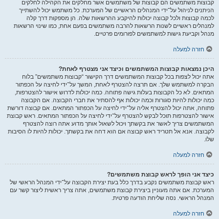
קבוצות משתמשים הם קבוצות של משתמשים אשר מחלקים את הקהילה לחלקים
הניתנים לניהול על־ידי המנהלים הראשיים של המערכת. כל משתמש יכול להשתייך
לכמה קבוצות ולכל קבוצה יכולות להיקבע ההרשאות שלה. הן מספקות דרך קלה
למנהלים ראשיים לשנות הרשאות להרבה משתמשים בפעם אחת, כמו שינוי הרשאות
מנהל וקביעת גישות למשתמשים לפורומים פרטיים.
חזרה למעלה
היכן נמצאות קבוצות המשתמשים וכיצד אני מצטרף לאחת?
אתה יכול לצפות בכל קבוצות המשתמשים דרך הקישור “קבוצות משתמשים” בלוח
הבקרה למשתמש שלך. אם תרצה להצטרף לאחת, המשך על־ידי לחיצה על הכפתור
המתאים. לא כל הקבוצות בעלות גישה פתוחה. כמה יכולות לדרוש אישור להצטרפות,
כמה יכולות להיות סגורות וכמה יכולות אף להסתיר את חברי הקבוצה. אם הקבוצה
פתוחה, אתה יכול להצטרף אליה על־ידי לחיצה על הכפתור המתאים. אם קבוצה דורשת
אישור להצטרפות תוכל לבקש להצטרף על־ידי לחיצה על הכפתור המתאים. ראש קבוצת
המשתמשים צריך לאשר את בקשתך ויכול לשאול אותך מדוע אתה רוצה להצטרף
לקבוצה. אנא אל תטריד ראש קבוצה אם הוא דחה את בקשתך. יכולות להיות לו הסיבות
שלו.
חזרה למעלה
כיצד אני הופך לראש קבוצת משתמשים?
ראש קבוצת משתמשים נקבע בדרך כלל בעת יצירת הקבוצה על־ידי המנהל הראשי של
המערכת. אם אתה מעוניין ביצירת קבוצת משתמשים, אתה צריך ראשית ליצור קשר עם
המנהל הראשי. נסה שליחת הודעה פרטית.
חזרה למעלה