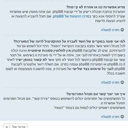
מדוע אפשרות כזו או אחרת לא קיימת?
המערכת נכתבה וקיבלה רישיון על ידי קבוצת phpBB. אם אתה מאמין שיש אפשרות
שצריך להוסיף אנא בקר ב
מרכז ההצעות של phpBB
, שם תוכל להצביע להצעות או
להציע הצעות חדשות
חזרה למעלה
למי אני פונה במקרים של חשד לעברה על החוק/ניצול לרעה של המערכת?
לכל מנהל ראשי אשר נמצא בקבוצה הנקראת “הצוות”. הדף יכול לשמש גם עזר
להערותיכם. שים לב שלקבוצת phpBB
אין לחלוטין סמכות שיפוטית
ואינה יכולה
בשום דרך לשאת באחריות לגבי איך, איפה או על־ידי מי מערכת זו בשימוש. אל תצור
קשר עם קבוצת phpBB בהקשר לכל חומר לא חוקי אשר
לא קשור באופן ישיר
לאתר
phpBB.co.il או המערכת phpBB עצמה בפרט. אם תשלח דואר אלקטרוני לקבוצת
phpBB
לגבי כל שימוש בצד שלישי
של מערכת זו, צפה לתשובה מצומצמת או לשום
תשובה בכלל.
חזרה למעלה
איך אני יוצר קשר עם מנהל הפורומים?
כל המשתמשים של הפורומים יכולים להשתמש בטופס “יצירת קשר”, אם מנהל הפורומים
הפעיל אפשרות זו.
משתמשים רשומים יכולים לצפות גם בעמוד “הצוות”.
חזרה למעלה
עבור אל