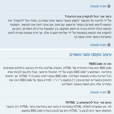
חזרה למעלה
כיצד אני יכול להקפיץ את הודעתי?
על־ידי לחיצה על הקישור “הקפץ נושא” כאשר אתה צופה בו, אתה יכול “להקפיץ” את
הנושא לראש הפורום בעמוד הראשון. עם זאת, אם אינך רואה את הקישור, הקפצת
הנושא יכולה להיות כבויה או הזמן המוקצב בין הקפצות עדיין לא הסתיים. ניתן גם
להקפיץ את הנושא בפשטות על־ידי שליחת תגובה אליו, אך וודא שאתה מציית לחוקי
המערכת כאשר אתה עושה כך.
חזרה למעלה
עיצוב טקסט וסוגי נושאים
מה זה BBCode?
BBCode הוא צורה מיוחדת של HTML, המציע שליטה נהדרת בעיצוב בחלקים מסוימים
בהודעה. השימוש ב־BBCode נקבע על־ידי המנהל הראשי, אבל ניתן גם לכבות אותו
בכל הודעה בפרט מטופס השליחה. BBCode עצמו דומה במבנה ל־HTML, אך התגים
תחמים בסוגריים המרובעים [ ו־] במקום ב־< ו־>. למידע נוסף על BBCode ראה את
המדריך אליו ניתן לגשת מעמוד השליחה.
חזרה למעלה
האם אני יכול להשתמש ב־HTML?
לא. אין אפשרות לשלוח HTML במערכת זו והוא יוצג בהודעות בתור HTML. רוב עיצובי
הטקסט אשר ניתן לבצע ב־HTML ניתן גם לבצע בעזרת BBCode במקום.