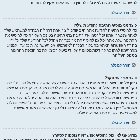
לב שמשתמשים רגילים לא יכולים למחוק הודעה לאחר שקיבלה תגובה.
חזרה למעלה
כיצד אני מוסיף חתימה להודעות שלי?
כדי להוסיף חתימה להודעה אתה חייב קודם ליצור אחת דרך לוח הבקרה למשתמש שלך.
לאחר שנוצרה, אתה יכול לסמן את התיבה
צרף חתימה
בטופס השליחה כדי להוסיף את
החתימה שלך. אתה יכול גם להוסיף חתימה כברירת מחדל לכל ההודעות שלך על־ידי
בחירת האפשרות המתאימה בלוח הבקרה למשתמש. אם תעשה כך, תוכל עדיין למנוע
מהחתימה להתווסף להודעות מסוימות על־ידי ביטול הסימון לתיבת הוספת החתימה
בטופס השליחה.
חזרה למעלה
כיצד אני יוצר סקר?
בזמן שליחת נושא חדש או עריכת ההודעה הראשונה של הנושא, לחץ על התווית “יצירת
סקר” תחת טופס השליחה הראשי. אם אתה לא יכול לראות אותה, אין לך את ההרשאות
המתאימות ליצירת סקרים. הזן כותרת ולפחות שתי אפשרויות להצבעה בשדות
המתאימים וודא שכל אפשרות בשורה נפרדת בתיבת הטקסט. אתה יכול גם לקבוע את
מספר האפשרויות אשר משתמשים יכולים לבחור במשך ההצבעה תחת “אפשרויות לכל
משתמש”, זמן הגבלה לסקר בימים (0 לצמיתות) ולבסוף האפשרות אשר מאפשרת
למשתמשים לשנות את ההצבעות שלהם.
חזרה למעלה
מדוע אני לא יכול להוסיף אפשרויות נוספות לסקר?