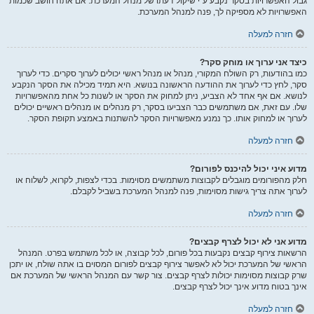
גבול האפשרויות בסקר נקבע ע"י שיקול דעתו של מנהל המערכת. אם אתה חושב שכמות
האפשרויות לא מספיקה לך, פנה למנהל המערכת.
חזרה למעלה
כיצד אני ערוך או מוחק סקר?
כמו בהודעות, רק השולח המקורי, מנהל או מנהל ראשי יכולים לערוך סקרים. כדי לערוך
סקר, לחץ כדי לערוך את ההודעה הראשונה בנושא. היא תמיד מכילה את הסקר הנקבע
לנושא. אם אף אחד לא הצביע, ניתן למחוק את הסקר או לשנות כל אחת מהאפשרויות
שלו. עם זאת, אם משתמשים כבר הצביעו בסקר, רק מנהלים או מנהלים ראשיים יכולים
לערוך או למחוק אותו. כך נמנע מאפשרויות הסקר להשתנות באמצע תקופת הסקר.
חזרה למעלה
מדוע איני יכול להיכנס לפורום?
חלק מהפורומים מוגבלים לקבוצות משתמשים מסוימות. בכדי לצפות, לקרוא, לשלוח או
לערוך אתה צריך גישות מסוימות, פנה למנהל המערכת בשביל לקבלם.
חזרה למעלה
מדוע אני לא יכול לצרף קבצים?
הרשאות צירוף קבצים נקבעות בכל פורום, לכל קבוצה, או לכל משתמש בפרט. המנהל
הראשי של המערכת יכול לא לאפשר צירוף קבצים לפורום המסוים בו אתה שולח, או יתכן
שרק קבוצות מסוימות יכולות לצרף קבצים. צור קשר עם המנהל הראשי של המערכת אם
אינך בטוח מדוע אינך יכול לצרף קבצים.
חזרה למעלה