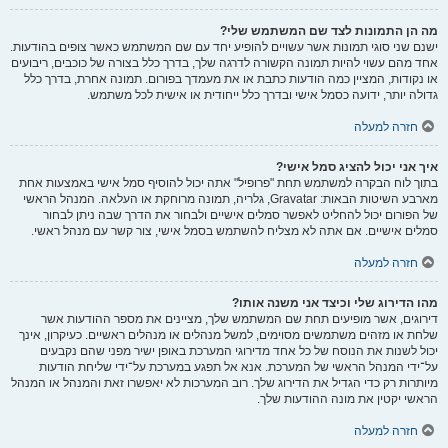
מה הן התמונות לצד שם המשתמש שלי?
ישנם שני סוגי תמונות אשר עשויים להופיע יחד עם שם המשתמש כאשר צופים בהודעות.
אחד מהם עשוי להיות תמונה הקשורה לדרגה שלך, בדרך כלל בצורה של כוכבים, ריבועים
או נקודות, המציין כמה הודעות כתבת או את מעמדך בפורום. תמונה אחרת, בדרך כלל
גדולה יותר, ידועה כסמל אישי ובדרך כלל ייחודית או אישית לכל משתמש.
חזרה למעלה
איך אני יכול להציג סמל אישי?
בתוך לוח הבקרה למשתמש תחת "פרופיל" אתה יכול להוסיף סמל אישי באמצעות אחת
מארבע השיטות הבאות: Gravatar, גלריה, תמונה מרוחקת או העלאה. המנהל הראשי
של הפורום יכול להחליט לאפשר סמלים אישיים ולבחור את הדרך שבה ניתן לבחור
סמלים אישיים. אם אתה לא מצליח להשתמש בסמל אישי, צור קשר עם מנהל ראשי.
חזרה למעלה
מהו הדירוג שלי וכיצד אני משנה אותו?
דירוגים, אשר מופיעים תחת שם המשתמש שלך, מציינים את מספר ההודעות אשר
שלחת או מזהים משתמשים מסוימים, למשל מנהלים או מנהלים ראשיים. כעיקרון, אינך
יכול לשנות את הנוסח של כל אחד מדירוגי המערכת באופן ישיר מפני שהם נקבעים
על־ידי המנהל הראשי של המערכת. אנא אל תפגע במערכת על־ידי שליחת הודעות
מיותרות רק כדי הגדיל את הדירוג שלך. רוב המערכות לא יאפשרו זאת והמנהל או המנהל
הראשי יקטין את מונה ההודעות שלך.
חזרה למעלה