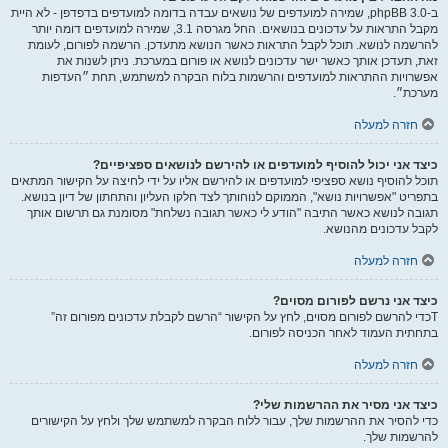
ב-phpBB 3.0, שמירה למועדפים של נושאים עבדה בדומה למועדפים בדפדפן - לא היית
מקבל התראות על עדכונים בנושאים. החל מגרסה 3.1, שמירה למועדפים דומה יותר
להרשמה לנושא. תוכל לקבל התראות כאשר הנושא מתעדכן. הרשמה לפורום, לעומת
זאת, תעדכן אותך כאשר ישר עדכונים לנושא או פורום במערכת. ניתן לשנות את
אפשרויות ההתראות למועדפים והרשמות בלוח הבקרה למשתמש, תחת ״העדפות
מערכת״.
חזרה למעלה
כיצד אני יכול להוסיף למועדפים או להירשם לנושאים ספציפיים?
תוכל להוסיף נושא ספציפי למועדפים או להירשם אליו על ידי לחיצה על הקישור המתאים
בתפריט "אפשרויות נושא", הממוקם לנוחותך לצד חלקו העליון והתחתון של דיון בנושא.
תגובה לנושא כאשר התיבה "הודע לי כאשר תגובה נשלחת" מסומנת גם תרשום אותך
לקבל עדכונים מהנושא.
חזרה למעלה
כיצד אני נרשם לפורום מסוים?
Tכדי להרשם לפורום מסוים, לחץ על הקישור “הרשם לקבלת עדכונים מפורום זה”
בתחתית העמוד לאחר הכניסה לפורום.
חזרה למעלה
כיצד אני מסיר את ההרשמות שלי?
כדי להסיר את ההרשמות שלך, עבור ללוח הבקרה למשתמש שלך ולחץ על הקישורים
להרשמות שלך.