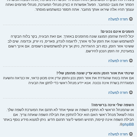
הסתר את מצבי כמחובר
. הפעל אפשרות זו
כן
ורק מנהלי המערכת, מנהלי פורומים ואתה
עצמך תהיו אלה שיראו אותך מחובר. אתה תספר כמשתמש מוסתר.
חזרה למעלה
הזמנים אינם נכונים!
יכול להיות שהזמן המוצג שונה מהזמנים באזורך. אם זאת הבעיה, בקר בלוח הבקרה
למשתמש ושנה את הזמן על פי אזורך, לדוגמה לונדון, פאריס, ניו יורק, וכדומה. שים לב
ששינוי אזור הזמן, כמו רוב ההגדרות, ניתן אך ורק למשתמשים רשומים. אם אינך רשום
במערכת, זה הזמן הנכון להירשם.
חזרה למעלה
שינתי את אזור הזמן והוא עדין שונה מהזמן שלי!
אם אתה בטוח שהגדרת את אזור הזמן נכון והזמן עדין אינו מכוון כראוי, אז כנראה והשעה
המוגדרת בשרת אינה נכונה. אנא יידע מנהל ראשי כדי לתקן את הבעיה
חזרה למעלה
השפה שלי אינה ברשימה!
או שהמנהל הראשי לא התקין השפה או שאף אחד לא תרגם את המערכת לשפה שלך.
נסה לשאול מנהל ראשי האם הוא יכול להתקין את חבילת השפה שאתה צריך. אם
חבילת השפה אינה קיימת, תרגיש חופשי ליצור תרגום חדש. ניתן למצוא מידע נוסף באתר
®.
phpBB
חזרה למעלה