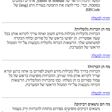
למשל תיבות הדואר של hotmail או yahoo, אתרים המוגנים
בססמה, וכד'. כדי להציג את התמונה בעזרת התג [img] של
BBCode.
חזרה למעלה
מה הן הכרזות גלובליות?
הכרזות גלובליות מכילות מידע חשוב ואתה צריך לקרוא אותן בכל
שעה אפשרית. הן יופיעו בראש של כל פורום ובלוח הבקרה
למשתמש שלך. הרשאות הכרזה גלובלית נקבעות על־ידי המנהל
הראשי של המערכת.
חזרה למעלה
מה הן הכרזות?
הכרזות בדרך כלל מכילות מידע חשוב לפורום בו אתה כרגע קורא
וצריך לקרוא אותן מתי שניתן. ההכרזות מופיעות בראש של כל
עמוד בפורום בו הן נשלחו. כמו בהכרזות הגלובליות, הרשאות
הכרזה נקבעות על־ידי המנהל הראשי של המערכת.
חזרה למעלה
מה הם נושאים דביקים?
נושאים דביקים מופיעים בפורום מתחת להכרזות ורק בעמוד