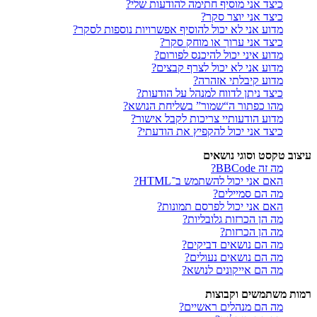
כיצד אני מוסיף חתימה להודעות שלי?
כיצד אני יוצר סקר?
מדוע אני לא יכול להוסיף אפשרויות נוספות לסקר?
כיצד אני ערוך או מוחק סקר?
מדוע איני יכול להיכנס לפורום?
מדוע אני לא יכול לצרף קבצים?
מדוע קיבלתי אזהרה?
כיצד ניתן לדווח למנהל על הודעות?
מהו כפתור ה“שמור” בשליחת הנושא?
מדוע הודעותיי צריכות לקבל אישור?
כיצד אני יכול להקפיץ את הודעתי?
עיצוב טקסט וסוגי נושאים
מה זה BBCode?
האם אני יכול להשתמש ב־HTML?
מה הם סמיילים?
האם אני יכול לפרסם תמונות?
מה הן הכרזות גלובליות?
מה הן הכרזות?
מה הם נושאים דביקים?
מה הם נושאים נעולים?
מה הם אייקונים לנושא?
רמות משתמשים וקבוצות
מה הם מנהלים ראשיים?