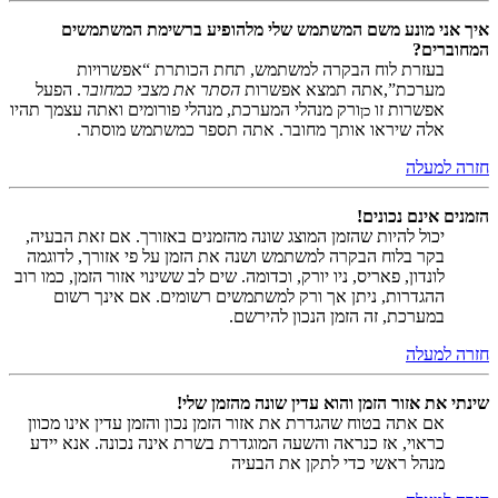
איך אני מונע משם המשתמש שלי מלהופיע ברשימת המשתמשים
המחוברים?
בעזרת לוח הבקרה למשתמש, תחת הכותרת “אפשרויות
מערכת”,אתה תמצא אפשרות
הסתר את מצבי כמחובר
. הפעל
אפשרות זו
ורק מנהלי המערכת, מנהלי פורומים ואתה עצמך תהיו
כן
אלה שיראו אותך מחובר. אתה תספר כמשתמש מוסתר.
חזרה למעלה
הזמנים אינם נכונים!
יכול להיות שהזמן המוצג שונה מהזמנים באזורך. אם זאת הבעיה,
בקר בלוח הבקרה למשתמש ושנה את הזמן על פי אזורך, לדוגמה
לונדון, פאריס, ניו יורק, וכדומה. שים לב ששינוי אזור הזמן, כמו רוב
ההגדרות, ניתן אך ורק למשתמשים רשומים. אם אינך רשום
במערכת, זה הזמן הנכון להירשם.
חזרה למעלה
שינתי את אזור הזמן והוא עדין שונה מהזמן שלי!
אם אתה בטוח שהגדרת את אזור הזמן נכון והזמן עדין אינו מכוון
כראוי, אז כנראה והשעה המוגדרת בשרת אינה נכונה. אנא יידע
מנהל ראשי כדי לתקן את הבעיה