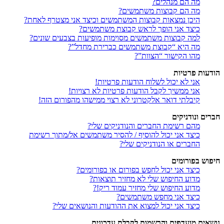
מה הם מנהלים?
מה הם קבוצות משתמשים?
היכן נמצאות קבוצות המשתמשים וכיצד אני מצטרף לאחת?
כיצד אני הופך לראש קבוצת משתמשים?
למה קבוצות משתמשים מסוימות מופיעות בצבעים שונים?
מה היא “קבוצת משתמשים כברירת מחדל”?
מהו הקישור “הצוות”?
הודעות פרטיות
אני לא יכול לשלוח הודעות פרטיות!
אני ממשיך לקבל הודעות פרטיות לא רצויות!
קיבלתי דואר אלקטרוני לא רצוי ממישהו מהפורום הזה!
חברים ונודניקים
מהם רשימת החברים והנודניקים שלי?
כיצד אני יכול להוסיף / להסיר משתמשים אל/מתוך רשימת
החברים או הנודניקים שלי?
חיפוש בפורומים
כיצד אני יכול לחפש בפורום או בפורומים?
מדוע החיפוש שלי לא מחזיר תוצאות?
מדוע החיפוש שלי מחזיר עמוד ריק!?
כיצד אני מחפש משתמשים?
כיצד אני יכול למצוא את ההודעות והנושאים שלי?
נושאים מועדפים והרשמות לקבלת עדכונים