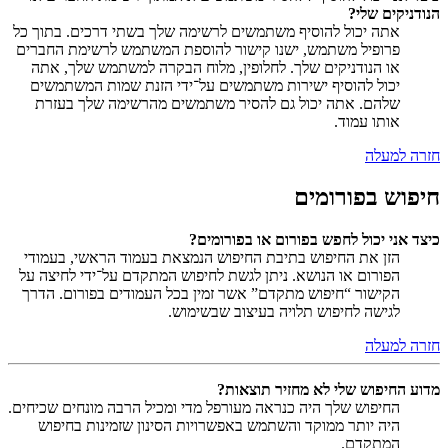
הנודניקים שלי?
אתה יכול להוסיף משתמשים לרשימה שלך בשתי דרכים. בתוך כל
פרופיל משתמש, ישנו קישור להוספת המשתמש לרשימת החברים
או הנודניקים שלך. לחלופין, מלוח הבקרה למשתמש שלך, אתה
יכול להוסיף ישירות משתמשים על־ידי הזנת שמות המשתמשים
שלהם. אתה יכול גם להסיר משתמשים מהרשימה שלך בעזרת
אותו עמוד.
חזרה למעלה
חיפוש בפורומים
כיצד אני יכול לחפש בפורום או בפורומים?
הזן את החיפוש בתיבת החיפוש הנמצאת בעמוד הראשי, בעמודי
הפורום או הנושא. ניתן לגשת לחיפוש המתקדם על־ידי לחיצה על
הקישור “חיפוש מתקדם” אשר זמין בכל העמודים בפורום. הדרך
לגישה לחיפוש תלויה בעיצוב שבשימוש.
חזרה למעלה
מדוע החיפוש שלי לא מחזיר תוצאות?
החיפוש שלך היה כנראה מעורפל מדי ומכיל הרבה מונחים שכיחים.
היה יותר ממוקד והשתמש באפשרויות הסינון שזמינות בחיפוש
המתקדם.