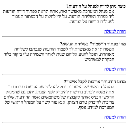
כיצד ניתן לדווח למנהל על הודעות?
אם מנהל המערכת מאפשר זאת, אתה תראה כפתור דיווח הודעות
ליד כפתור השליחת הודעה. על ידי לחיצה על הכפתור תעבור
לפעולות הדיווח על הודעה.
חזרה למעלה
מהו כפתור ה“שמור” בשליחת הנושא?
אפשרות זאת מאפשרת לך לשמור הודעות שנכתבו לשליחה
מאוחרת, תוכל להגיע אליהם שנית לאחר השמירה ע"י ביקור בלוח
הבקרה למשתמש.
חזרה למעלה
מדוע הודעותיי צריכות לקבל אישור?
המנהל הראשי של המערכת יכול להחליט שההודעות בפורום בו
אתה מנסה לכתוב נדרשות להיבדק לפני הצגתן. יתכן גם שהמנהל
הראשי הכניס אותך לקבוצה של משתמשים אשר ההודעות שלהם
צריכות להיבדק טרם הצגתן. אנא צור קשר על המנהל הראשי של
המערכת למידע נוסף.
חזרה למעלה