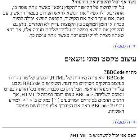
כיצד אני יכול להקפיץ את הודעתי?
על־ידי לחיצה על הקישור “הקפץ נושא” כאשר אתה צופה בו,
אתה יכול “להקפיץ” את הנושא לראש הפורום בעמוד הראשון. עם
זאת, אם אינך רואה את הקישור, הקפצת הנושא יכולה להיות
כבויה או הזמן המוקצב בין הקפצות עדיין לא הסתיים. ניתן גם
להקפיץ את הנושא בפשטות על־ידי שליחת תגובה אליו, אך וודא
שאתה מציית לחוקי המערכת כאשר אתה עושה כך.
חזרה למעלה
עיצוב טקסט וסוגי נושאים
מה זה BBCode?
BBCode הוא צורה מיוחדת של HTML, המציע שליטה נהדרת
בעיצוב בחלקים מסוימים בהודעה. השימוש ב־BBCode נקבע
על־ידי המנהל הראשי, אבל ניתן גם לכבות אותו בכל הודעה בפרט
מטופס השליחה. BBCode עצמו דומה במבנה ל־HTML, אך
התגים תחמים בסוגריים המרובעים [ ו־] במקום ב־< ו־>. למידע
נוסף על BBCode ראה את המדריך אליו ניתן לגשת מעמוד
השליחה.
חזרה למעלה
האם אני יכול להשתמש ב־HTML?