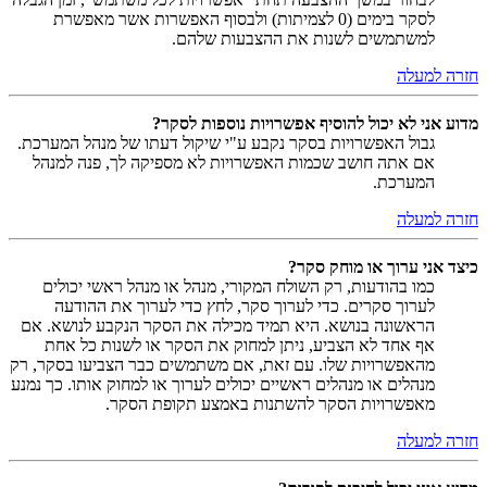
לסקר בימים (0 לצמיתות) ולבסוף האפשרות אשר מאפשרת
למשתמשים לשנות את ההצבעות שלהם.
חזרה למעלה
מדוע אני לא יכול להוסיף אפשרויות נוספות לסקר?
גבול האפשרויות בסקר נקבע ע"י שיקול דעתו של מנהל המערכת.
אם אתה חושב שכמות האפשרויות לא מספיקה לך, פנה למנהל
המערכת.
חזרה למעלה
כיצד אני ערוך או מוחק סקר?
כמו בהודעות, רק השולח המקורי, מנהל או מנהל ראשי יכולים
לערוך סקרים. כדי לערוך סקר, לחץ כדי לערוך את ההודעה
הראשונה בנושא. היא תמיד מכילה את הסקר הנקבע לנושא. אם
אף אחד לא הצביע, ניתן למחוק את הסקר או לשנות כל אחת
מהאפשרויות שלו. עם זאת, אם משתמשים כבר הצביעו בסקר, רק
מנהלים או מנהלים ראשיים יכולים לערוך או למחוק אותו. כך נמנע
מאפשרויות הסקר להשתנות באמצע תקופת הסקר.
חזרה למעלה