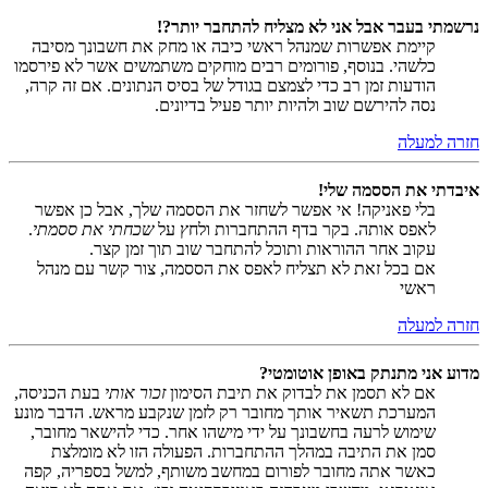
נרשמתי בעבר אבל אני לא מצליח להתחבר יותר?!
קיימת אפשרות שמנהל ראשי כיבה או מחק את חשבונך מסיבה
כלשהי. בנוסף, פורומים רבים מוחקים משתמשים אשר לא פירסמו
הודעות זמן רב כדי לצמצם בגודל של בסיס הנתונים. אם זה קרה,
נסה להירשם שוב ולהיות יותר פעיל בדיונים.
חזרה למעלה
איבדתי את הססמה שלי!
בלי פאניקה! אי אפשר לשחזר את הססמה שלך, אבל כן אפשר
לאפס אותה. בקר בדף ההתחברות ולחץ על
שכחתי את ססמתי
.
עקוב אחר ההוראות ותוכל להתחבר שוב תוך זמן קצר.
אם בכל זאת לא תצליח לאפס את הססמה, צור קשר עם מנהל
ראשי
חזרה למעלה
מדוע אני מתנתק באופן אוטומטי?
אם לא תסמן את לבדוק את תיבת הסימון
זכור אותי
בעת הכניסה,
המערכת תשאיר אותך מחובר רק לזמן שנקבע מראש. הדבר מונע
שימוש לרעה בחשבונך על ידי מישהו אחר. כדי להישאר מחובר,
סמן את התיבה במהלך ההתחברות. הפעולה הזו לא מומלצת
כאשר אתה מחובר לפורום במחשב משותף, למשל בספריה, קפה