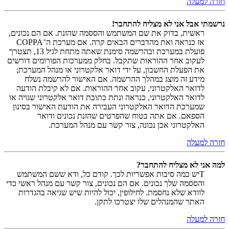
חזרה למעלה
נרשמתי אבל אני לא מצליח להתחבר!
ראשית, בדוק את שם המשתמש והססמה שהזנת. אם הם נכונים,
אז כנראה ואת מהדברים הבאים קרה. אם מערכת ה־COPPA
פועלת במערכת ובהרשמה סימנת שאתה מתחת לגיל 13, תצטרך
לעקוב אחר ההוראות שתקבל. בחלק ממערכות הפורומים דורשים
את הפעלת החשבון, על ידי דואר אלקטרוני או מנהל המערכת;
מידע זה מוצג במהלך ההרשמה. אם האישור להרשמה נשלח
לדואר האלקטרוני, עקוב אחר ההוראות. אם לא קיבלת הודעה
לדואר האלקטרוני, כנראה ונתת כתובת דואר אלקטרוני שגויה או
שמערכת הדואר האלקטרוני העבירה את הודעת האישור בסינון
הספאם. אם אתה בטוח שהפרטים שהזנת נכונים ודואר
האלקטרוני אכן נכונה, צור קשר עם מנהל המערכת.
חזרה למעלה
למה אני לא מצליח להתחבר?
Tיש כמה סיבות אפשריות לכך. קודם כל, ודא ששם המשתמש
והססמה שלך נכונים. אם הם נכונים, צור קשר עם מנהל ראשי כדי
לוודא שלא נחסמת. לחילופין, יכול להיות שיש שגיאה בהגדרות
האתר שהמנהלים שלו יצטרכו לתקן.
חזרה למעלה