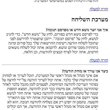
והודעות היכולות לפגוע במשתמשי המערכת.
חזרה למעלה
מערכת השליחה
איך אני יוצר נושא חדש או מפרסם תגובה?
כדי לפרסם נושא חדש בפורום, לחץ על "נושא חדש". כדי להגיב
לנושא, לחץ על "פרסם תגובה". ייתכן שתצטרך להירשם לפני
שתוכל לשלוח הודעה.רשימת ההרשאות שלך בכל פורום זמינה
בתחתית מסכי פורום ונושא. לדוגמא: אתה יכול לשלוח נושאים
חדשים, אתה יכול לצרף קבצים להודעות, וכן הלאה.
חזרה למעלה
כיצד אני עורך או מוחק הודעה?
אם אינך מנהל או מנהל ראשי של המערכת, תוכל לערוך או למחוק
את ההודעות שלך בלבד. אתה יכול לערוך הודעה על־ידי לחיצה על
כפתור העריכה להודעה המיוחסת, לפעמים לזמן מוגבל בלבד לאחר
שההודעה נשלחה. אם מישהו כבר הגיב להודעה, תמצא תוספת
קטנה של טקסט המוצג מתחת להודעה כאשר אתה חוזר לנושא
אשר רושם את מספר הפעמים שערכת אותה יחד עם התאריך
והשעה. טקסט זה יופיע רק אם נשלחה להודעה תגובה. הוא לא
יופיע אם מנהל או מנהל ראשי ערך את ההודעה, אך הם יכולים