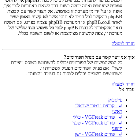
לשמש גם עזר להערותיכם. שים לב שלקבוצת phpBB
אין לחלוטין
סמכות שיפוטית
ואינה יכולה בשום דרך לשאת באחריות לגבי איך,
איפה או על־ידי מי מערכת זו בשימוש. אל תצור קשר עם קבוצת
phpBB בהקשר לכל חומר לא חוקי אשר
לא קשור באופן ישיר
לאתר phpBB.co.il או המערכת phpBB עצמה בפרט. אם תשלח
דואר אלקטרוני לקבוצת phpBB
לגבי כל שימוש בצד שלישי
של
מערכת זו, צפה לתשובה מצומצמת או לשום תשובה בכלל.
חזרה למעלה
איך אני יוצר קשר עם מנהל הפורומים?
כל המשתמשים של הפורומים יכולים להשתמש בטופס “יצירת
קשר”, אם מנהל הפורומים הפעיל אפשרות זו.
משתמשים רשומים יכולים לצפות גם בעמוד “הצוות”.
חזרה למעלה
עבור אל
פייסבוק
↲ קבוצת "רטרו ישראל"
ראשי
↲ פורום VGFreak - כללי
↲ פורום VGFreak - טכני
חיצוני
↲ פורום VGFreak - ישן