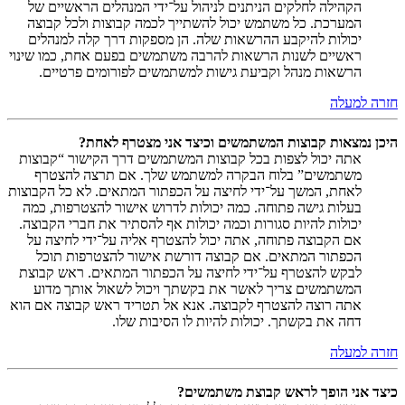
הקהילה לחלקים הניתנים לניהול על־ידי המנהלים הראשיים של
המערכת. כל משתמש יכול להשתייך לכמה קבוצות ולכל קבוצה
יכולות להיקבע ההרשאות שלה. הן מספקות דרך קלה למנהלים
ראשיים לשנות הרשאות להרבה משתמשים בפעם אחת, כמו שינוי
הרשאות מנהל וקביעת גישות למשתמשים לפורומים פרטיים.
חזרה למעלה
היכן נמצאות קבוצות המשתמשים וכיצד אני מצטרף לאחת?
אתה יכול לצפות בכל קבוצות המשתמשים דרך הקישור “קבוצות
משתמשים” בלוח הבקרה למשתמש שלך. אם תרצה להצטרף
לאחת, המשך על־ידי לחיצה על הכפתור המתאים. לא כל הקבוצות
בעלות גישה פתוחה. כמה יכולות לדרוש אישור להצטרפות, כמה
יכולות להיות סגורות וכמה יכולות אף להסתיר את חברי הקבוצה.
אם הקבוצה פתוחה, אתה יכול להצטרף אליה על־ידי לחיצה על
הכפתור המתאים. אם קבוצה דורשת אישור להצטרפות תוכל
לבקש להצטרף על־ידי לחיצה על הכפתור המתאים. ראש קבוצת
המשתמשים צריך לאשר את בקשתך ויכול לשאול אותך מדוע
אתה רוצה להצטרף לקבוצה. אנא אל תטריד ראש קבוצה אם הוא
דחה את בקשתך. יכולות להיות לו הסיבות שלו.
חזרה למעלה
כיצד אני הופך לראש קבוצת משתמשים?