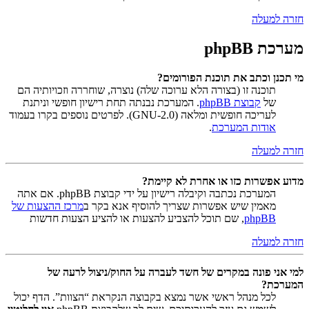
חזרה למעלה
מערכת phpBB
מי תכנן וכתב את תוכנת הפורומים?
תוכנה זו (בצורה הלא ערוכה שלה) נוצרה, שוחררה וזכויותיה הם
של
קבוצת phpBB
. המערכת נבנתה תחת רישיון חופשי וניתנת
לעריכה חופשית ומלאה (GNU-2.0). לפרטים נוספים בקרו בעמוד
אודות המערכת
.
חזרה למעלה
מדוע אפשרות כזו או אחרת לא קיימת?
המערכת נכתבה וקיבלה רישיון על ידי קבוצת phpBB. אם אתה
מאמין שיש אפשרות שצריך להוסיף אנא בקר ב
מרכז ההצעות של
phpBB
, שם תוכל להצביע להצעות או להציע הצעות חדשות
חזרה למעלה
למי אני פונה במקרים של חשד לעברה על החוק/ניצול לרעה של
המערכת?
לכל מנהל ראשי אשר נמצא בקבוצה הנקראת “הצוות”. הדף יכול