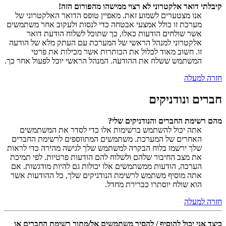
קיבלתי דואר אלקטרוני לא רצוי ממישהו מהפורום הזה!
אנו מצטערים לשמוע זאת. מאפיין טופס הדואר האלקטרוני של
מערכת זו כולל אמצעי אבטחה כדי לנסות ולעקוב אחר משתמשים
אשר שולחים הודעות כאלו, כך שתוכל לשלוח הודעת דואר
אלקטרוני למנהל הראשי של המערכת עם העתק מלא של הודעה
זו. חשוב מאוד לכלול את הכותרות אשר מכילות את פרטי
המשתמש ששלח את ההודעה. המנהל הראשי יוכל לפעול אחר כך.
חזרה למעלה
חברים ונודניקים
מהם רשימת החברים והנודניקים שלי?
אתה יכול להשתמש ברשימות אלו כדי לסדר את המשתמשים
האחרים של המערכת. משתמשים המתווספים לרשימת החברים
שלך ירשמו בלוח הבקרה למשתמש שלך לגישה מהירה כדי לראות
את מצב החיבור שלהם ולשלוח להם הודעות פרטיות. לפי תמיכת
הערכה, הודעות ממשתמשים אלו יכולות גם להיות מודגשות. אם
אתה מוסיף משתמש לרשימת הנודניקים שלך, כל ההודעות אשר
הוא שולח יוסתרו כברירת מחדל.
חזרה למעלה
כיצד אני יכול להוסיף / להסיר משתמשים אל/מתוך רשימת החברים או