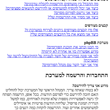
מה ההבדל בין מועדפים והרשמות לקבלת עדכונים?
כיצד אני יכול להוסיף למועדפים או להירשם לנושאים ספציפיים?
כיצד אני נרשם לפורום מסוים?
כיצד אני מסיר את ההרשמות שלי?
קבצים מצורפים
אלו מין קבצים מצורפים ניתנים לצירוף במערכת זו?
כיצד אני מוצא את כל הקבצים המצורפים שלי?
מערכת phpBB
מי תכנן וכתב את תוכנת הפורומים?
מדוע אפשרות כזו או אחרת לא קיימת?
למי אני פונה במקרים של חשד לעברה על החוק/ניצול לרעה של
המערכת?
איך אני יוצר קשר עם מנהל הפורומים?
התחברות והרשמה למערכת
מדוע אני צריך להירשם?
לא בטוח שאתה צריך. המנהל הראשי של המערכת יכול להחליט
האם חובה להירשם כדי לפרסם הודעות. בכל אופן, הרשמה תפתח
לך גישה לאפשרויות נוספות שלא זמינות לאורחים, כמו למשל
הגדרת תמונת פרופיל, שליחת הודעות פרטיות או אימיילים
למשתמשים אחרים ועוד. ההרשמה לוקחת כמה רגעים כך