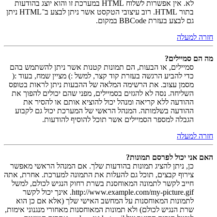
לא. אין אפשרות לשלוח HTML במערכת זו והוא יוצג בהודעות
בתור HTML. רוב עיצובי הטקסט אשר ניתן לבצע ב־HTML ניתן
גם לבצע בעזרת BBCode במקום.
חזרה למעלה
מה הם סמיילים?
סמיילים, או הבעות, הם תמונות קטנות אשר ניתן להשתמש בהם
כדי להביע הרגשה בעזרת קוד קצר, למשל :) מציין שמח, בעוד :(
מסמן עצוב. את הרשימה המלאה של ההבעות ניתן לראות בטופס
השליחה. נסה לא להגזים בסמיילים, מפני שהם יכולים להפוך את
ההודעה ללא קריאה ומנהל יכול להוציא אותם או להסיר את
ההודעה בשלמותה. המנהל הראשי של המערכת יכול גם לקבוע
הגבלה למספר הסמיילים אשר תוכל להוסיף להודעות.
חזרה למעלה
האם אני יכול לפרסם תמונות?
כן, ניתן להציג תמונות בהודעות שלך. אם המנהל הראשי מאפשר
צירוף קבצים, תוכל גם להעלות את התמונה למערכת. אחרת, אתה
חייב לקשר לתמונה המאוחסנת בשרת רחוק הנגיש לכולם, למשל
http://www.example.com/my-picture.gif. אינך יכול לקשר
לתמונות המאוחסנות על המחשב האישי שלך (אלא אם כן הוא
שרת הנגיש לכולם) ולא תמונות המאוחסנות מאחורי מנגנוני אימות,