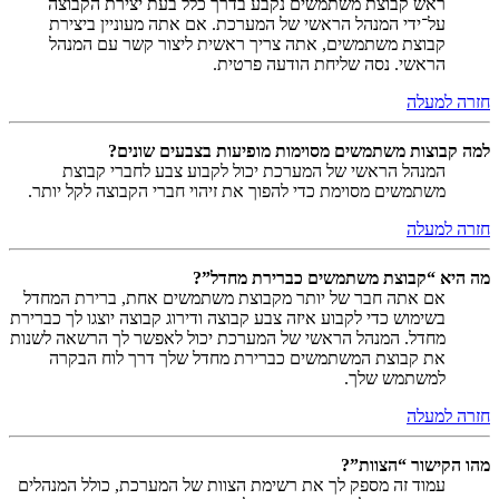
ראש קבוצת משתמשים נקבע בדרך כלל בעת יצירת הקבוצה
על־ידי המנהל הראשי של המערכת. אם אתה מעוניין ביצירת
קבוצת משתמשים, אתה צריך ראשית ליצור קשר עם המנהל
הראשי. נסה שליחת הודעה פרטית.
חזרה למעלה
למה קבוצות משתמשים מסוימות מופיעות בצבעים שונים?
המנהל הראשי של המערכת יכול לקבוע צבע לחברי קבוצת
משתמשים מסוימת כדי להפוך את זיהוי חברי הקבוצה לקל יותר.
חזרה למעלה
מה היא “קבוצת משתמשים כברירת מחדל”?
אם אתה חבר של יותר מקבוצת משתמשים אחת, ברירת המחדל
בשימוש כדי לקבוע איזה צבע קבוצה ודירוג קבוצה יוצגו לך כברירת
מחדל. המנהל הראשי של המערכת יכול לאפשר לך הרשאה לשנות
את קבוצת המשתמשים כברירת מחדל שלך דרך לוח הבקרה
למשתמש שלך.
חזרה למעלה
מהו הקישור “הצוות”?
עמוד זה מספק לך את רשימת הצוות של המערכת, כולל המנהלים