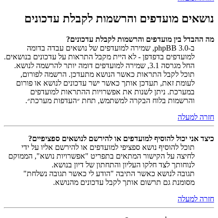
נושאים מועדפים והרשמות לקבלת עדכונים
מה ההבדל בין מועדפים והרשמות לקבלת עדכונים?
ב-phpBB 3.0, שמירה למועדפים של נושאים עבדה בדומה
למועדפים בדפדפן - לא היית מקבל התראות על עדכונים בנושאים.
החל מגרסה 3.1, שמירה למועדפים דומה יותר להרשמה לנושא.
תוכל לקבל התראות כאשר הנושא מתעדכן. הרשמה לפורום,
לעומת זאת, תעדכן אותך כאשר ישר עדכונים לנושא או פורום
במערכת. ניתן לשנות את אפשרויות ההתראות למועדפים
והרשמות בלוח הבקרה למשתמש, תחת ״העדפות מערכת״.
חזרה למעלה
כיצד אני יכול להוסיף למועדפים או להירשם לנושאים ספציפיים?
תוכל להוסיף נושא ספציפי למועדפים או להירשם אליו על ידי
לחיצה על הקישור המתאים בתפריט "אפשרויות נושא", הממוקם
לנוחותך לצד חלקו העליון והתחתון של דיון בנושא.
תגובה לנושא כאשר התיבה "הודע לי כאשר תגובה נשלחת"
מסומנת גם תרשום אותך לקבל עדכונים מהנושא.
חזרה למעלה