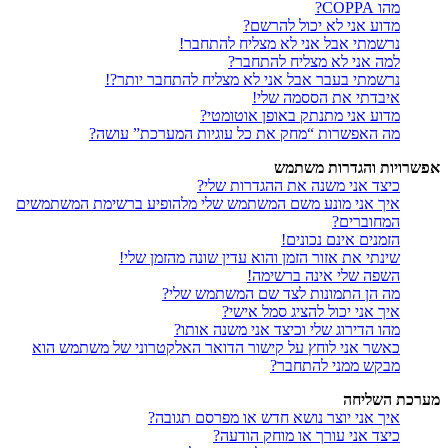
מהו COPPA?
מדוע אני לא יכול להרשם?
נרשמתי אבל אני לא מצליח להתחבר!
למה אני לא מצליח להתחבר?
נרשמתי בעבר אבל אני לא מצליח להתחבר יותר?!
איבדתי את הססמה שלי!
מדוע אני מתנתק באופן אוטומטי?
מה האפשרות “מחק את כל עוגיות המערכת” עושה?
אפשרויות והגדרות משתמש
כיצד אני משנה את ההגדרות שלי?
איך אני מונע משם המשתמש שלי מלהופיע ברשימת המשתמשים
המחוברים?
הזמנים אינם נכונים!
שינתי את אזור הזמן והוא עדין שונה מהזמן שלי!
השפה שלי אינה ברשימה!
מה הן התמונות לצד שם המשתמש שלי?
איך אני יכול להציג סמל אישי?
מהו הדירוג שלי וכיצד אני משנה אותו?
כאשר אני לוחץ על קישור הדואר האלקטרוני של משתמש הוא
מבקש ממני להתחבר?
מערכת השליחה
איך אני יוצר נושא חדש או מפרסם תגובה?
כיצד אני עורך או מוחק הודעה?