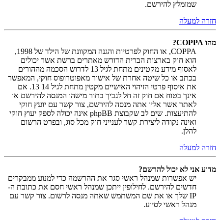
שמומלץ להירשם.
חזרה למעלה
מהו COPPA?
COPPA, או החוק לפרטיות והגנה המקוונת של הילד של 1998,
הוא חוק בארצות הברית הדורש מאתרים ברשת אשר יכולים
לאסוף מידע מקטינים מתחת לגיל 13 לדרוש הסכמה מההורים
בכתב או כל שיטה אחרת של אישור מאפוטרופוס חוקי, המאפשר
את איסוף פרטי הזיהוי האישיים מקטין מתחת לגיל 14 13. אם
אינך בטוח אם חוק זה חל לגביך בתור מישהו המנסה להירשם או
לאתר אשר אליו אתה מנסה להירשם, צור קשר עם יועץ חוקי
להתיעצות. שים לב שקבוצת phpBB אינה יכולה לספק יעוץ חוקי
ואינה נקודה ליצירת קשר לענייני חוק מכל סוג, ובפרט הרשום
להלן.
חזרה למעלה
מדוע אני לא יכול להרשם?
יש אפשרות שמנהל ראשי סגר את ההרשמה כדי למנוע ממבקרים
חדשים להירשם. לחילופין ייתכן שמנהל ראשי חסם את כתובת ה-
IP שלך או את שם המשתמש שאתה מנסה לרשום. צור קשר עם
מנהל ראשי לסיוע.