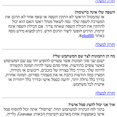
חזרה למעלה
השפה שלי אינה ברשימה!
או שהמנהל הראשי לא התקין השפה או שאף אחד לא תרגם את
המערכת לשפה שלך. נסה לשאול מנהל ראשי האם הוא יכול
להתקין את חבילת השפה שאתה צריך. אם חבילת השפה אינה
קיימת, תרגיש חופשי ליצור תרגום חדש. ניתן למצוא מידע נוסף
באתר
phpBB
®.
חזרה למעלה
מה הן התמונות לצד שם המשתמש שלי?
ישנם שני סוגי תמונות אשר עשויים להופיע יחד עם שם המשתמש
כאשר צופים בהודעות. אחד מהם עשוי להיות תמונה הקשורה
לדרגה שלך, בדרך כלל בצורה של כוכבים, ריבועים או נקודות,
המציין כמה הודעות כתבת או את מעמדך בפורום. תמונה אחרת,
בדרך כלל גדולה יותר, ידועה כסמל אישי ובדרך כלל ייחודית או
אישית לכל משתמש.
חזרה למעלה
איך אני יכול להציג סמל אישי?
בתוך לוח הבקרה למשתמש תחת "פרופיל" אתה יכול להוסיף סמל
אישי באמצעות אחת מארבע השיטות הבאות: Gravatar, גלריה,