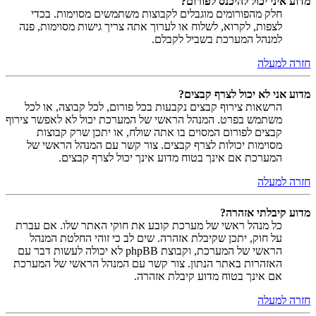
מדוע איני יכול להיכנס לפורום?
חלק מהפורומים מוגבלים לקבוצות משתמשים מסוימות. בכדי
לצפות, לקרוא, לשלוח או לערוך אתה צריך גישות מסוימות, פנה
למנהל המערכת בשביל לקבלם.
חזרה למעלה
מדוע אני לא יכול לצרף קבצים?
הרשאות צירוף קבצים נקבעות בכל פורום, לכל קבוצה, או לכל
משתמש בפרט. המנהל הראשי של המערכת יכול לא לאפשר צירוף
קבצים לפורום המסוים בו אתה שולח, או יתכן שרק קבוצות
מסוימות יכולות לצרף קבצים. צור קשר עם המנהל הראשי של
המערכת אם אינך בטוח מדוע אינך יכול לצרף קבצים.
חזרה למעלה
מדוע קיבלתי אזהרה?
כל מנהל ראשי של מערכת קובע את חוקי האתר שלו. אם עברת
על חוק, יתכן שקיבלת אזהרה. שים לב כי זוהי החלטת המנהל
הראשי של המערכת, וקבוצת phpBB לא יכולה לעשות דבר עם
האזהרות באתר הנתון. צור קשר עם המנהל הראשי של המערכת
אם אינך בטוח מדוע קיבלת אזהרה.
חזרה למעלה