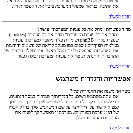
אינטרנט, מחשבי מעבדות באוניברסיטה וכו׳. אם אתה לא רואה
את התיבה, כנראה שמנהל המערכת ביטל את האפשרות הזו.
חזרה למעלה
מה האפשרות “מחק את כל עוגיות המערכת” עושה?
"מחק את כל עוגיות המערכת" מוחק את כל העוגיות (cookies)
שנוצרו על ידי phpBB ושומרות עליך מחובר למערכת. עוגיות
ממלאות תפקידים נוספים כמו מעקב קריאה של נושאים והודעות
אם האפשרות הופעלה על ידי מנהל ראשי. אם נתקלת בבעיות של
התחברות והתנתקות, מחיקת עוגיות המערכת יכולה לעזור.
חזרה למעלה
אפשרויות והגדרות משתמש
כיצד אני משנה את ההגדרות שלי?
אם אתה משתמש רשום, כל הגדרותיך שמורות במסד הנתונים.
כדי לשנותם, בקר בלוח הבקרה למשתמש שלך; בדרך כלל ניתן
למצוא קישור על ידי לחיצה על שם המשתמש שלך בחלק העליון
של דפי מערכת הפורומים. מערכת זו תאפשר לך לשנות את
ההגדרות וההעדפות שלך.
חזרה למעלה