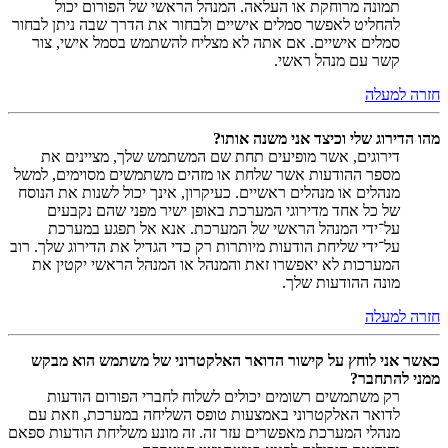
תמונה מרוחקת או העלאה. המנהל הראשי של הפורום יכול
להחליט לאפשר סמלים אישיים ולבחור את הדרך שבה ניתן לבחור
סמלים אישיים. אם אתה לא מצליח להשתמש בסמל אישי, צור
קשר עם מנהל ראשי.
חזרה למעלה
מהו הדירוג שלי וכיצד אני משנה אותו?
דירוגים, אשר מופיעים תחת שם המשתמש שלך, מציינים את
מספר ההודעות אשר שלחת או מזהים משתמשים מסוימים, למשל
מנהלים או מנהלים ראשיים. כעיקרון, אינך יכול לשנות את הנוסח
של כל אחד מדירוגי המערכת באופן ישיר מפני שהם נקבעים
על־ידי המנהל הראשי של המערכת. אנא אל תפגע במערכת
על־ידי שליחת הודעות מיותרות רק כדי הגדיל את הדירוג שלך. רוב
המערכות לא יאפשרו זאת והמנהל או המנהל הראשי יקטין את
מונה ההודעות שלך.
חזרה למעלה
כאשר אני לוחץ על קישור הדואר האלקטרוני של משתמש הוא מבקש
ממני להתחבר?
רק משתמשים רשומים יכולים לשלוח לחברי הפורום הודעות
לדואר האלקטרוני באמצעות טופס השליחה במערכת, וזאת עם
מנהלי המערכת מאפשרים עזר זה. זה מונע משליחת הודעות ספאם