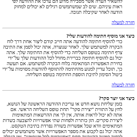
להשאיר הערה אשר מסבירה מדוע הם ערכו את ההודעה לפי
ראות עיניהם. שים לב שמשתמשים רגילים לא יכולים למחוק
הודעה לאחר שקיבלה תגובה.
חזרה למעלה
כיצד אני מוסיף חתימה להודעות שלי?
כדי להוסיף חתימה להודעה אתה חייב קודם ליצור אחת דרך לוח
הבקרה למשתמש שלך. לאחר שנוצרה, אתה יכול לסמן את התיבה
צרף חתימה
בטופס השליחה כדי להוסיף את החתימה שלך. אתה
יכול גם להוסיף חתימה כברירת מחדל לכל ההודעות שלך על־ידי
בחירת האפשרות המתאימה בלוח הבקרה למשתמש. אם תעשה
כך, תוכל עדיין למנוע מהחתימה להתווסף להודעות מסוימות על־ידי
ביטול הסימון לתיבת הוספת החתימה בטופס השליחה.
חזרה למעלה
כיצד אני יוצר סקר?
בזמן שליחת נושא חדש או עריכת ההודעה הראשונה של הנושא,
לחץ על התווית “יצירת סקר” תחת טופס השליחה הראשי. אם
אתה לא יכול לראות אותה, אין לך את ההרשאות המתאימות
ליצירת סקרים. הזן כותרת ולפחות שתי אפשרויות להצבעה בשדות
המתאימים וודא שכל אפשרות בשורה נפרדת בתיבת הטקסט.
אתה יכול גם לקבוע את מספר האפשרויות אשר משתמשים יכולים
לבחור במשך ההצבעה תחת “אפשרויות לכל משתמש”, זמן הגבלה