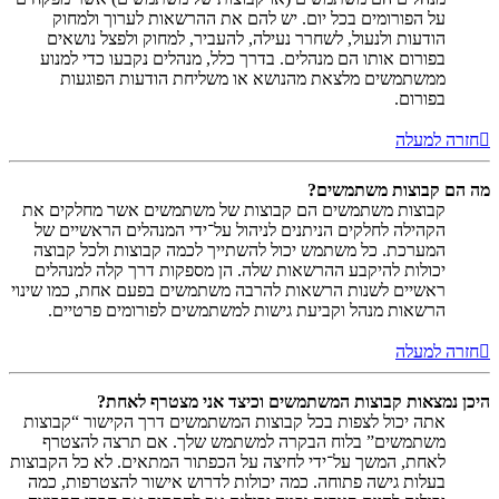
על הפורומים בכל יום. יש להם את ההרשאות לערוך ולמחוק
הודעות ולנעול, לשחרר נעילה, להעביר, למחוק ולפצל נושאים
בפורום אותו הם מנהלים. בדרך כלל, מנהלים נקבעו כדי למנוע
ממשתמשים מלצאת מהנושא או משליחת הודעות הפוגעות
בפורום.
חזרה למעלה
מה הם קבוצות משתמשים?
קבוצות משתמשים הם קבוצות של משתמשים אשר מחלקים את
הקהילה לחלקים הניתנים לניהול על־ידי המנהלים הראשיים של
המערכת. כל משתמש יכול להשתייך לכמה קבוצות ולכל קבוצה
יכולות להיקבע ההרשאות שלה. הן מספקות דרך קלה למנהלים
ראשיים לשנות הרשאות להרבה משתמשים בפעם אחת, כמו שינוי
הרשאות מנהל וקביעת גישות למשתמשים לפורומים פרטיים.
חזרה למעלה
היכן נמצאות קבוצות המשתמשים וכיצד אני מצטרף לאחת?
אתה יכול לצפות בכל קבוצות המשתמשים דרך הקישור “קבוצות
משתמשים” בלוח הבקרה למשתמש שלך. אם תרצה להצטרף
לאחת, המשך על־ידי לחיצה על הכפתור המתאים. לא כל הקבוצות
בעלות גישה פתוחה. כמה יכולות לדרוש אישור להצטרפות, כמה