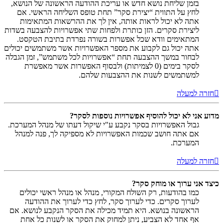
בזמן שליחת נושא חדש או עריכת ההודעה הראשונה של הנושא,
לחץ על התווית “יצירת סקר” תחת טופס השליחה הראשי. אם
אתה לא יכול לראות אותה, אין לך את ההרשאות המתאימות
ליצירת סקרים. הזן כותרת ולפחות שתי אפשרויות להצבעה בשדות
המתאימים וודא שכל אפשרות בשורה נפרדת בתיבת הטקסט.
אתה יכול גם לקבוע את מספר האפשרויות אשר משתמשים יכולים
לבחור במשך ההצבעה תחת “אפשרויות לכל משתמש”, זמן הגבלה
לסקר בימים (0 לצמיתות) ולבסוף האפשרות אשר מאפשרת
למשתמשים לשנות את ההצבעות שלהם.
חזרה למעלה
מדוע אני לא יכול להוסיף אפשרויות נוספות לסקר?
גבול האפשרויות בסקר נקבע ע"י שיקול דעתו של מנהל המערכת.
אם אתה חושב שכמות האפשרויות לא מספיקה לך, פנה למנהל
המערכת.
חזרה למעלה
כיצד אני ערוך או מוחק סקר?
כמו בהודעות, רק השולח המקורי, מנהל או מנהל ראשי יכולים
לערוך סקרים. כדי לערוך סקר, לחץ כדי לערוך את ההודעה
הראשונה בנושא. היא תמיד מכילה את הסקר הנקבע לנושא. אם
אף אחד לא הצביע, ניתן למחוק את הסקר או לשנות כל אחת