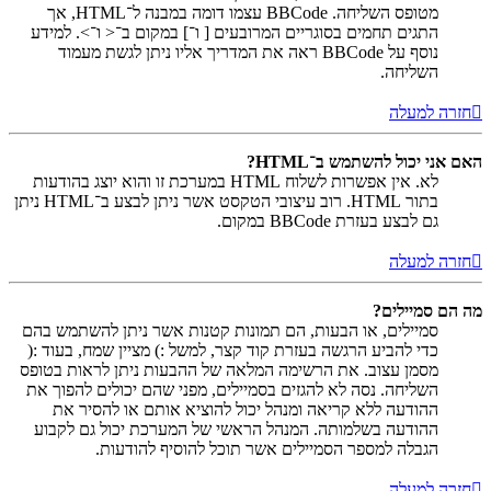
מטופס השליחה. BBCode עצמו דומה במבנה ל־HTML, אך
התגים תחמים בסוגריים המרובעים [ ו־] במקום ב־< ו־>. למידע
נוסף על BBCode ראה את המדריך אליו ניתן לגשת מעמוד
השליחה.
חזרה למעלה
האם אני יכול להשתמש ב־HTML?
לא. אין אפשרות לשלוח HTML במערכת זו והוא יוצג בהודעות
בתור HTML. רוב עיצובי הטקסט אשר ניתן לבצע ב־HTML ניתן
גם לבצע בעזרת BBCode במקום.
חזרה למעלה
מה הם סמיילים?
סמיילים, או הבעות, הם תמונות קטנות אשר ניתן להשתמש בהם
כדי להביע הרגשה בעזרת קוד קצר, למשל :) מציין שמח, בעוד :(
מסמן עצוב. את הרשימה המלאה של ההבעות ניתן לראות בטופס
השליחה. נסה לא להגזים בסמיילים, מפני שהם יכולים להפוך את
ההודעה ללא קריאה ומנהל יכול להוציא אותם או להסיר את
ההודעה בשלמותה. המנהל הראשי של המערכת יכול גם לקבוע
הגבלה למספר הסמיילים אשר תוכל להוסיף להודעות.
חזרה למעלה