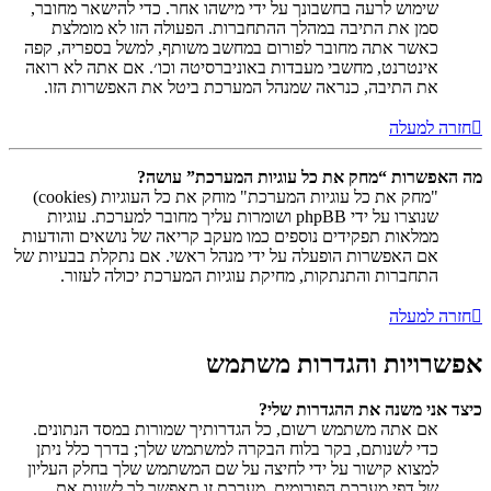
שימוש לרעה בחשבונך על ידי מישהו אחר. כדי להישאר מחובר,
סמן את התיבה במהלך ההתחברות. הפעולה הזו לא מומלצת
כאשר אתה מחובר לפורום במחשב משותף, למשל בספריה, קפה
אינטרנט, מחשבי מעבדות באוניברסיטה וכו׳. אם אתה לא רואה
את התיבה, כנראה שמנהל המערכת ביטל את האפשרות הזו.
חזרה למעלה
מה האפשרות “מחק את כל עוגיות המערכת” עושה?
"מחק את כל עוגיות המערכת" מוחק את כל העוגיות (cookies)
שנוצרו על ידי phpBB ושומרות עליך מחובר למערכת. עוגיות
ממלאות תפקידים נוספים כמו מעקב קריאה של נושאים והודעות
אם האפשרות הופעלה על ידי מנהל ראשי. אם נתקלת בבעיות של
התחברות והתנתקות, מחיקת עוגיות המערכת יכולה לעזור.
חזרה למעלה
אפשרויות והגדרות משתמש
כיצד אני משנה את ההגדרות שלי?
אם אתה משתמש רשום, כל הגדרותיך שמורות במסד הנתונים.
כדי לשנותם, בקר בלוח הבקרה למשתמש שלך; בדרך כלל ניתן
למצוא קישור על ידי לחיצה על שם המשתמש שלך בחלק העליון
של דפי מערכת הפורומים. מערכת זו תאפשר לך לשנות את