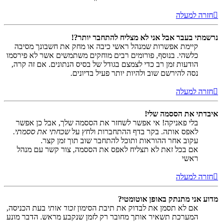
חזרה למעלה
נרשמתי בעבר אבל אני לא מצליח להתחבר יותר?!
קיימת אפשרות שמנהל ראשי כיבה או מחק את חשבונך מסיבה
כלשהי. בנוסף, פורומים רבים מוחקים משתמשים אשר לא פירסמו
הודעות זמן רב כדי לצמצם בגודל של בסיס הנתונים. אם זה קרה,
נסה להירשם שוב ולהיות יותר פעיל בדיונים.
חזרה למעלה
איבדתי את הססמה שלי!
בלי פאניקה! אי אפשר לשחזר את הססמה שלך, אבל כן אפשר
לאפס אותה. בקר בדף ההתחברות ולחץ על
שכחתי את ססמתי
.
עקוב אחר ההוראות ותוכל להתחבר שוב תוך זמן קצר.
אם בכל זאת לא תצליח לאפס את הססמה, צור קשר עם מנהל
ראשי
חזרה למעלה
מדוע אני מתנתק באופן אוטומטי?
אם לא תסמן את לבדוק את תיבת הסימון
זכור אותי
בעת הכניסה,
המערכת תשאיר אותך מחובר רק לזמן שנקבע מראש. הדבר מונע