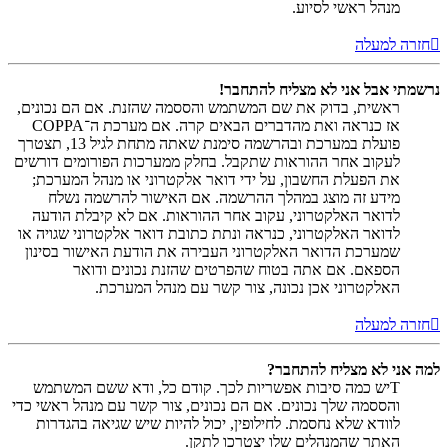
מנהל ראשי לסיוע.
חזרה למעלה
נרשמתי אבל אני לא מצליח להתחבר!
ראשית, בדוק את שם המשתמש והססמה שהזנת. אם הם נכונים,
אז כנראה ואת מהדברים הבאים קרה. אם מערכת ה־COPPA
פועלת במערכת ובהרשמה סימנת שאתה מתחת לגיל 13, תצטרך
לעקוב אחר ההוראות שתקבל. בחלק ממערכות הפורומים דורשים
את הפעלת החשבון, על ידי דואר אלקטרוני או מנהל המערכת;
מידע זה מוצג במהלך ההרשמה. אם האישור להרשמה נשלח
לדואר האלקטרוני, עקוב אחר ההוראות. אם לא קיבלת הודעה
לדואר האלקטרוני, כנראה ונתת כתובת דואר אלקטרוני שגויה או
שמערכת הדואר האלקטרוני העבירה את הודעת האישור בסינון
הספאם. אם אתה בטוח שהפרטים שהזנת נכונים ודואר
האלקטרוני אכן נכונה, צור קשר עם מנהל המערכת.
חזרה למעלה
למה אני לא מצליח להתחבר?
Tיש כמה סיבות אפשריות לכך. קודם כל, ודא ששם המשתמש
והססמה שלך נכונים. אם הם נכונים, צור קשר עם מנהל ראשי כדי
לוודא שלא נחסמת. לחילופין, יכול להיות שיש שגיאה בהגדרות
האתר שהמנהלים שלו יצטרכו לתקן.