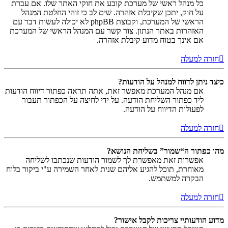
כל מנהל ראשי של מערכת קובע את חוקי האתר שלו. אם עברת
על חוק, יתכן שקיבלת אזהרה. שים לב כי זוהי החלטת המנהל
הראשי של המערכת, וקבוצת phpBB לא יכולה לעשות דבר עם
האזהרות באתר הנתון. צור קשר עם המנהל הראשי של המערכת
אם אינך בטוח מדוע קיבלת אזהרה.
חזרה למעלה
כיצד ניתן לדווח למנהל על הודעות?
אם מנהל המערכת מאפשר זאת, אתה תראה כפתור דיווח הודעות
ליד כפתור השליחת הודעה. על ידי לחיצה על הכפתור תעבור
לפעולות הדיווח על הודעה.
חזרה למעלה
מהו כפתור ה“שמור” בשליחת הנושא?
אפשרות זאת מאפשרת לך לשמור הודעות שנכתבו לשליחה
מאוחרת, תוכל להגיע אליהם שנית לאחר השמירה ע"י ביקור בלוח
הבקרה למשתמש.
חזרה למעלה
מדוע הודעותיי צריכות לקבל אישור?