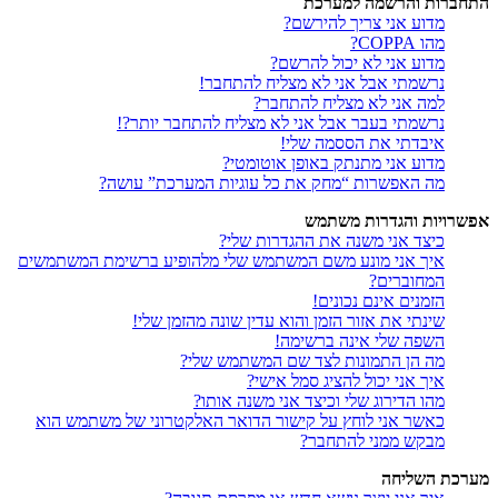
התחברות והרשמה למערכת
מדוע אני צריך להירשם?
מהו COPPA?
מדוע אני לא יכול להרשם?
נרשמתי אבל אני לא מצליח להתחבר!
למה אני לא מצליח להתחבר?
נרשמתי בעבר אבל אני לא מצליח להתחבר יותר?!
איבדתי את הססמה שלי!
מדוע אני מתנתק באופן אוטומטי?
מה האפשרות “מחק את כל עוגיות המערכת” עושה?
אפשרויות והגדרות משתמש
כיצד אני משנה את ההגדרות שלי?
איך אני מונע משם המשתמש שלי מלהופיע ברשימת המשתמשים
המחוברים?
הזמנים אינם נכונים!
שינתי את אזור הזמן והוא עדין שונה מהזמן שלי!
השפה שלי אינה ברשימה!
מה הן התמונות לצד שם המשתמש שלי?
איך אני יכול להציג סמל אישי?
מהו הדירוג שלי וכיצד אני משנה אותו?
כאשר אני לוחץ על קישור הדואר האלקטרוני של משתמש הוא
מבקש ממני להתחבר?
מערכת השליחה