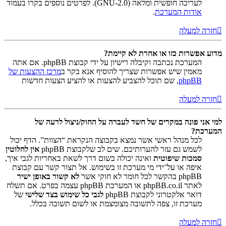
לעריכה חופשית ומלאה (GNU-2.0). לפרטים נוספים בקרו בעמוד
אודות המערכת
.
חזרה למעלה
מדוע אפשרות כזו או אחרת לא קיימת?
המערכת נכתבה וקיבלה רישיון על ידי קבוצת phpBB. אם אתה
מאמין שיש אפשרות שצריך להוסיף אנא בקר ב
מרכז ההצעות של
phpBB
, שם תוכל להצביע להצעות או להציע הצעות חדשות
חזרה למעלה
למי אני פונה במקרים של חשד לעברה על החוק/ניצול לרעה של
המערכת?
לכל מנהל ראשי אשר נמצא בקבוצה הנקראת “הצוות”. הדף יכול
לשמש גם עזר להערותיכם. שים לב שלקבוצת phpBB
אין לחלוטין
סמכות שיפוטית
ואינה יכולה בשום דרך לשאת באחריות לגבי איך,
איפה או על־ידי מי מערכת זו בשימוש. אל תצור קשר עם קבוצת
phpBB בהקשר לכל חומר לא חוקי אשר
לא קשור באופן ישיר
לאתר phpBB.co.il או המערכת phpBB עצמה בפרט. אם תשלח
דואר אלקטרוני לקבוצת phpBB
לגבי כל שימוש בצד שלישי
של
מערכת זו, צפה לתשובה מצומצמת או לשום תשובה בכלל.
חזרה למעלה