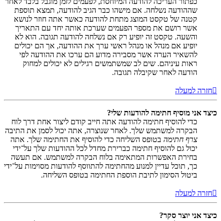
כפתור העריכה להודעה המיוחסת, לפעמים לזמן מוגבל בלבד לאחר
שההודעה נשלחה. אם מישהו כבר הגיב להודעה, תמצא תוספת
קטנה של טקסט המוצג מתחת להודעה כאשר אתה חוזר לנושא
אשר רושם את מספר הפעמים שערכת אותה יחד עם התאריך
והשעה. טקסט זה יופיע רק אם נשלחה להודעה תגובה. הוא לא
יופיע אם מנהל או מנהל ראשי ערך את ההודעה, אך הם יכולים
להשאיר הערה אשר מסבירה מדוע הם ערכו את ההודעה לפי
ראות עיניהם. שים לב שמשתמשים רגילים לא יכולים למחוק
הודעה לאחר שקיבלה תגובה.
חזרה למעלה
כיצד אני מוסיף חתימה להודעות שלי?
כדי להוסיף חתימה להודעה אתה חייב קודם ליצור אחת דרך לוח
הבקרה למשתמש שלך. לאחר שנוצרה, אתה יכול לסמן את התיבה
צרף חתימה
בטופס השליחה כדי להוסיף את החתימה שלך. אתה
יכול גם להוסיף חתימה כברירת מחדל לכל ההודעות שלך על־ידי
בחירת האפשרות המתאימה בלוח הבקרה למשתמש. אם תעשה
כך, תוכל עדיין למנוע מהחתימה להתווסף להודעות מסוימות על־ידי
ביטול הסימון לתיבת הוספת החתימה בטופס השליחה.
חזרה למעלה
כיצד אני יוצר סקר?