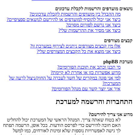
נושאים מועדפים והרשמות לקבלת עדכונים
מה ההבדל בין מועדפים והרשמות לקבלת עדכונים?
כיצד אני יכול להוסיף למועדפים או להירשם לנושאים ספציפיים?
כיצד אני נרשם לפורום מסוים?
כיצד אני מסיר את ההרשמות שלי?
קבצים מצורפים
אלו מין קבצים מצורפים ניתנים לצירוף במערכת זו?
כיצד אני מוצא את כל הקבצים המצורפים שלי?
מערכת phpBB
מי תכנן וכתב את תוכנת הפורומים?
מדוע אפשרות כזו או אחרת לא קיימת?
למי אני פונה במקרים של חשד לעברה על החוק/ניצול לרעה של
המערכת?
איך אני יוצר קשר עם מנהל הפורומים?
התחברות והרשמה למערכת
מדוע אני צריך להירשם?
לא בטוח שאתה צריך. המנהל הראשי של המערכת יכול להחליט
האם חובה להירשם כדי לפרסם הודעות. בכל אופן, הרשמה תפתח
לך גישה לאפשרויות נוספות שלא זמינות לאורחים, כמו למשל