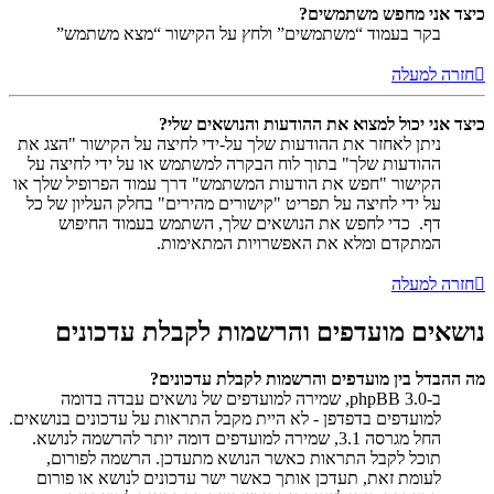
כיצד אני מחפש משתמשים?
בקר בעמוד “משתמשים” ולחץ על הקישור “מצא משתמש”
חזרה למעלה
כיצד אני יכול למצוא את ההודעות והנושאים שלי?
ניתן לאחזר את ההודעות שלך על-ידי לחיצה על הקישור "הצג את
ההודעות שלך" בתוך לוח הבקרה למשתמש או על ידי לחיצה על
הקישור "חפש את הודעות המשתמש" דרך עמוד הפרופיל שלך או
על ידי לחיצה על תפריט "קישורים מהירים" בחלק העליון של כל
דף. כדי לחפש את הנושאים שלך, השתמש בעמוד החיפוש
המתקדם ומלא את האפשרויות המתאימות.
חזרה למעלה
נושאים מועדפים והרשמות לקבלת עדכונים
מה ההבדל בין מועדפים והרשמות לקבלת עדכונים?
ב-phpBB 3.0, שמירה למועדפים של נושאים עבדה בדומה
למועדפים בדפדפן - לא היית מקבל התראות על עדכונים בנושאים.
החל מגרסה 3.1, שמירה למועדפים דומה יותר להרשמה לנושא.
תוכל לקבל התראות כאשר הנושא מתעדכן. הרשמה לפורום,
לעומת זאת, תעדכן אותך כאשר ישר עדכונים לנושא או פורום