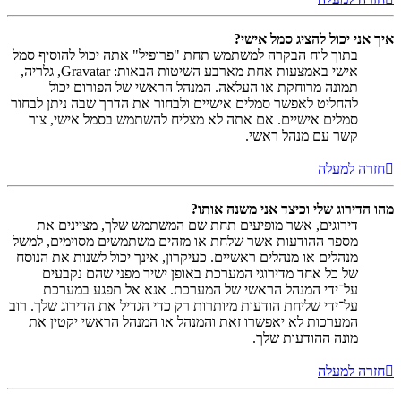
איך אני יכול להציג סמל אישי?
בתוך לוח הבקרה למשתמש תחת "פרופיל" אתה יכול להוסיף סמל
אישי באמצעות אחת מארבע השיטות הבאות: Gravatar, גלריה,
תמונה מרוחקת או העלאה. המנהל הראשי של הפורום יכול
להחליט לאפשר סמלים אישיים ולבחור את הדרך שבה ניתן לבחור
סמלים אישיים. אם אתה לא מצליח להשתמש בסמל אישי, צור
קשר עם מנהל ראשי.
חזרה למעלה
מהו הדירוג שלי וכיצד אני משנה אותו?
דירוגים, אשר מופיעים תחת שם המשתמש שלך, מציינים את
מספר ההודעות אשר שלחת או מזהים משתמשים מסוימים, למשל
מנהלים או מנהלים ראשיים. כעיקרון, אינך יכול לשנות את הנוסח
של כל אחד מדירוגי המערכת באופן ישיר מפני שהם נקבעים
על־ידי המנהל הראשי של המערכת. אנא אל תפגע במערכת
על־ידי שליחת הודעות מיותרות רק כדי הגדיל את הדירוג שלך. רוב
המערכות לא יאפשרו זאת והמנהל או המנהל הראשי יקטין את
מונה ההודעות שלך.
חזרה למעלה