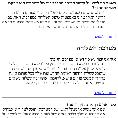
כאשר אני לוחץ על קישור הדואר האלקטרוני של משתמש הוא מבקש
ממני להתחבר?
רק משתמשים רשומים יכולים לשלוח לחברי הפורום הודעות
לדואר האלקטרוני באמצעות טופס השליחה במערכת, וזאת עם
מנהלי המערכת מאפשרים עזר זה. זה מונע משליחת הודעות ספאם
והודעות היכולות לפגוע במשתמשי המערכת.
חזרה למעלה
מערכת השליחה
איך אני יוצר נושא חדש או מפרסם תגובה?
כדי לפרסם נושא חדש בפורום, לחץ על "נושא חדש". כדי להגיב
לנושא, לחץ על "פרסם תגובה". ייתכן שתצטרך להירשם לפני
שתוכל לשלוח הודעה.רשימת ההרשאות שלך בכל פורום זמינה
בתחתית מסכי פורום ונושא. לדוגמא: אתה יכול לשלוח נושאים
חדשים, אתה יכול לצרף קבצים להודעות, וכן הלאה.
חזרה למעלה
כיצד אני עורך או מוחק הודעה?
אם אינך מנהל או מנהל ראשי של המערכת, תוכל לערוך או למחוק
את ההודעות שלך בלבד. אתה יכול לערוך הודעה על־ידי לחיצה על