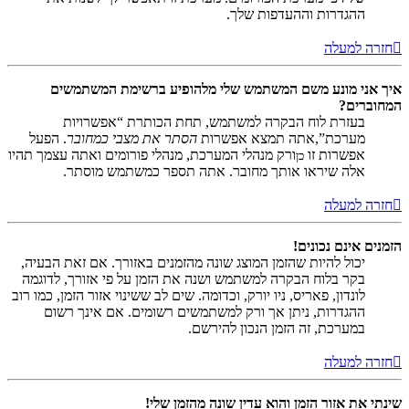
ההגדרות וההעדפות שלך.
חזרה למעלה
איך אני מונע משם המשתמש שלי מלהופיע ברשימת המשתמשים
המחוברים?
בעזרת לוח הבקרה למשתמש, תחת הכותרת “אפשרויות
מערכת”,אתה תמצא אפשרות
הסתר את מצבי כמחובר
. הפעל
אפשרות זו
ורק מנהלי המערכת, מנהלי פורומים ואתה עצמך תהיו
כן
אלה שיראו אותך מחובר. אתה תספר כמשתמש מוסתר.
חזרה למעלה
הזמנים אינם נכונים!
יכול להיות שהזמן המוצג שונה מהזמנים באזורך. אם זאת הבעיה,
בקר בלוח הבקרה למשתמש ושנה את הזמן על פי אזורך, לדוגמה
לונדון, פאריס, ניו יורק, וכדומה. שים לב ששינוי אזור הזמן, כמו רוב
ההגדרות, ניתן אך ורק למשתמשים רשומים. אם אינך רשום
במערכת, זה הזמן הנכון להירשם.
חזרה למעלה
שינתי את אזור הזמן והוא עדין שונה מהזמן שלי!