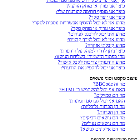
איך אני יוצר נושא חדש או מפרסם תגובה?
כיצד אני עורך או מוחק הודעה?
כיצד אני מוסיף חתימה להודעות שלי?
כיצד אני יוצר סקר?
מדוע אני לא יכול להוסיף אפשרויות נוספות לסקר?
כיצד אני ערוך או מוחק סקר?
מדוע איני יכול להיכנס לפורום?
מדוע אני לא יכול לצרף קבצים?
מדוע קיבלתי אזהרה?
כיצד ניתן לדווח למנהל על הודעות?
מהו כפתור ה“שמור” בשליחת הנושא?
מדוע הודעותיי צריכות לקבל אישור?
כיצד אני יכול להקפיץ את הודעתי?
עיצוב טקסט וסוגי נושאים
מה זה BBCode?
האם אני יכול להשתמש ב־HTML?
מה הם סמיילים?
האם אני יכול לפרסם תמונות?
מה הן הכרזות גלובליות?
מה הן הכרזות?
מה הם נושאים דביקים?
מה הם נושאים נעולים?
מה הם אייקונים לנושא?
רמות משתמשים וקבוצות