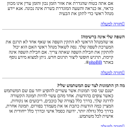
אם אתה בטוח שהגדרת את אזור הזמן נכון והזמן עדין אינו מכוון
כראוי, אז כנראה והשעה המוגדרת בשרת אינה נכונה. אנא יידע
מנהל ראשי כדי לתקן את הבעיה
חזרה למעלה
השפה שלי אינה ברשימה!
או שהמנהל הראשי לא התקין השפה או שאף אחד לא תרגם את
המערכת לשפה שלך. נסה לשאול מנהל ראשי האם הוא יכול
להתקין את חבילת השפה שאתה צריך. אם חבילת השפה אינה
קיימת, תרגיש חופשי ליצור תרגום חדש. ניתן למצוא מידע נוסף
באתר
phpBB
®.
חזרה למעלה
מה הן התמונות לצד שם המשתמש שלי?
ישנם שני סוגי תמונות אשר עשויים להופיע יחד עם שם המשתמש
כאשר צופים בהודעות. אחד מהם עשוי להיות תמונה הקשורה
לדרגה שלך, בדרך כלל בצורה של כוכבים, ריבועים או נקודות,
המציין כמה הודעות כתבת או את מעמדך בפורום. תמונה אחרת,
בדרך כלל גדולה יותר, ידועה כסמל אישי ובדרך כלל ייחודית או
אישית לכל משתמש.
חזרה למעלה