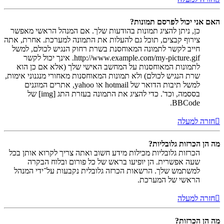
האם אני יכול לפרסם תמונות?
כן, ניתן להציג תמונות בהודעות שלך. אם המנהל הראשי מאפשר
צירוף קבצים, תוכל גם להעלות את התמונה למערכת. אחרת, אתה
חייב לקשר לתמונה המאוחסנת בשרת רחוק הנגיש לכולם, למשל
http://www.example.com/my-picture.gif. אינך יכול לקשר
לתמונות המאוחסנות על המחשב האישי שלך (אלא אם כן הוא
שרת הנגיש לכולם) ולא תמונות המאוחסנות מאחורי מנגנוני אימות,
למשל תיבות הדואר של hotmail או yahoo, אתרים המוגנים
בססמה, וכד'. כדי להציג את התמונה בעזרת התג [img] של
BBCode.
חזרה למעלה
מה הן הכרזות גלובליות?
הכרזות גלובליות מכילות מידע חשוב ואתה צריך לקרוא אותן בכל
שעה אפשרית. הן יופיעו בראש של כל פורום ובלוח הבקרה
למשתמש שלך. הרשאות הכרזה גלובלית נקבעות על־ידי המנהל
הראשי של המערכת.
חזרה למעלה
מה הן הכרזות?