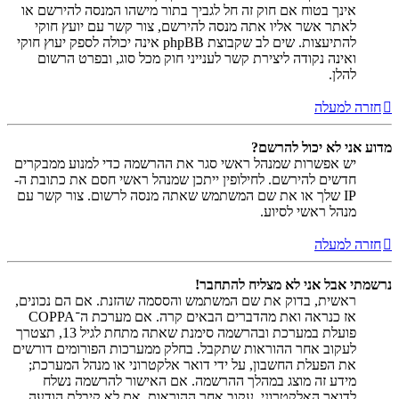
אינך בטוח אם חוק זה חל לגביך בתור מישהו המנסה להירשם או
לאתר אשר אליו אתה מנסה להירשם, צור קשר עם יועץ חוקי
להתיעצות. שים לב שקבוצת phpBB אינה יכולה לספק יעוץ חוקי
ואינה נקודה ליצירת קשר לענייני חוק מכל סוג, ובפרט הרשום
להלן.
חזרה למעלה
מדוע אני לא יכול להרשם?
יש אפשרות שמנהל ראשי סגר את ההרשמה כדי למנוע ממבקרים
חדשים להירשם. לחילופין ייתכן שמנהל ראשי חסם את כתובת ה-
IP שלך או את שם המשתמש שאתה מנסה לרשום. צור קשר עם
מנהל ראשי לסיוע.
חזרה למעלה
נרשמתי אבל אני לא מצליח להתחבר!
ראשית, בדוק את שם המשתמש והססמה שהזנת. אם הם נכונים,
אז כנראה ואת מהדברים הבאים קרה. אם מערכת ה־COPPA
פועלת במערכת ובהרשמה סימנת שאתה מתחת לגיל 13, תצטרך
לעקוב אחר ההוראות שתקבל. בחלק ממערכות הפורומים דורשים
את הפעלת החשבון, על ידי דואר אלקטרוני או מנהל המערכת;
מידע זה מוצג במהלך ההרשמה. אם האישור להרשמה נשלח
לדואר האלקטרוני, עקוב אחר ההוראות. אם לא קיבלת הודעה