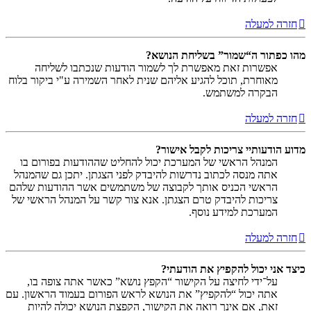
חזרה למעלה
מהו כפתור ה“שמור” בשליחת הנושא?
אפשרות זאת מאפשרת לך לשמור הודעות שנכתבו לשליחה
מאוחרת, תוכל להגיע אליהם שנית לאחר השמירה ע"י ביקור בלוח
הבקרה למשתמש.
חזרה למעלה
מדוע הודעותיי צריכות לקבל אישור?
המנהל הראשי של המערכת יכול להחליט שההודעות בפורום בו
אתה מנסה לכתוב נדרשות להיבדק לפני הצגתן. יתכן גם שהמנהל
הראשי הכניס אותך לקבוצה של משתמשים אשר ההודעות שלהם
צריכות להיבדק טרם הצגתן. אנא צור קשר על המנהל הראשי של
המערכת למידע נוסף.
חזרה למעלה
כיצד אני יכול להקפיץ את הודעתי?
על־ידי לחיצה על הקישור “הקפץ נושא” כאשר אתה צופה בו,
אתה יכול “להקפיץ” את הנושא לראש הפורום בעמוד הראשון. עם
זאת, אם אינך רואה את הקישור, הקפצת הנושא יכולה להיות