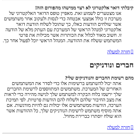
קיבלתי דואר אלקטרוני לא רצוי ממישהו מהפורום הזה!
אנו מצטערים לשמוע זאת. מאפיין טופס הדואר האלקטרוני של
מערכת זו כולל אמצעי אבטחה כדי לנסות ולעקוב אחר משתמשים
אשר שולחים הודעות כאלו, כך שתוכל לשלוח הודעת דואר
אלקטרוני למנהל הראשי של המערכת עם העתק מלא של הודעה
זו. חשוב מאוד לכלול את הכותרות אשר מכילות את פרטי
המשתמש ששלח את ההודעה. המנהל הראשי יוכל לפעול אחר כך.
חזרה למעלה
חברים ונודניקים
מהם רשימת החברים והנודניקים שלי?
אתה יכול להשתמש ברשימות אלו כדי לסדר את המשתמשים
האחרים של המערכת. משתמשים המתווספים לרשימת החברים
שלך ירשמו בלוח הבקרה למשתמש שלך לגישה מהירה כדי לראות
את מצב החיבור שלהם ולשלוח להם הודעות פרטיות. לפי תמיכת
הערכה, הודעות ממשתמשים אלו יכולות גם להיות מודגשות. אם
אתה מוסיף משתמש לרשימת הנודניקים שלך, כל ההודעות אשר
הוא שולח יוסתרו כברירת מחדל.
חזרה למעלה