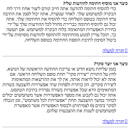
כיצד אני מוסיף חתימה להודעות שלי?
כדי להוסיף חתימה להודעה אתה חייב קודם ליצור אחת דרך לוח
הבקרה למשתמש שלך. לאחר שנוצרה, אתה יכול לסמן את התיבה
צרף חתימה
בטופס השליחה כדי להוסיף את החתימה שלך. אתה
יכול גם להוסיף חתימה כברירת מחדל לכל ההודעות שלך על־ידי
בחירת האפשרות המתאימה בלוח הבקרה למשתמש. אם תעשה
כך, תוכל עדיין למנוע מהחתימה להתווסף להודעות מסוימות על־ידי
ביטול הסימון לתיבת הוספת החתימה בטופס השליחה.
חזרה למעלה
כיצד אני יוצר סקר?
בזמן שליחת נושא חדש או עריכת ההודעה הראשונה של הנושא,
לחץ על התווית “יצירת סקר” תחת טופס השליחה הראשי. אם
אתה לא יכול לראות אותה, אין לך את ההרשאות המתאימות
ליצירת סקרים. הזן כותרת ולפחות שתי אפשרויות להצבעה בשדות
המתאימים וודא שכל אפשרות בשורה נפרדת בתיבת הטקסט.
אתה יכול גם לקבוע את מספר האפשרויות אשר משתמשים יכולים
לבחור במשך ההצבעה תחת “אפשרויות לכל משתמש”, זמן הגבלה
לסקר בימים (0 לצמיתות) ולבסוף האפשרות אשר מאפשרת
למשתמשים לשנות את ההצבעות שלהם.
חזרה למעלה