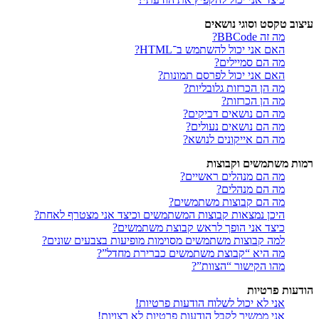
עיצוב טקסט וסוגי נושאים
מה זה BBCode?
האם אני יכול להשתמש ב־HTML?
מה הם סמיילים?
האם אני יכול לפרסם תמונות?
מה הן הכרזות גלובליות?
מה הן הכרזות?
מה הם נושאים דביקים?
מה הם נושאים נעולים?
מה הם אייקונים לנושא?
רמות משתמשים וקבוצות
מה הם מנהלים ראשיים?
מה הם מנהלים?
מה הם קבוצות משתמשים?
היכן נמצאות קבוצות המשתמשים וכיצד אני מצטרף לאחת?
כיצד אני הופך לראש קבוצת משתמשים?
למה קבוצות משתמשים מסוימות מופיעות בצבעים שונים?
מה היא “קבוצת משתמשים כברירת מחדל”?
מהו הקישור “הצוות”?
הודעות פרטיות
אני לא יכול לשלוח הודעות פרטיות!
אני ממשיך לקבל הודעות פרטיות לא רצויות!