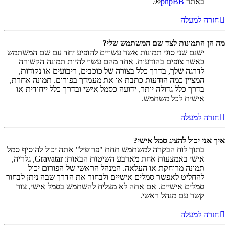
באתר
phpBB
®.
חזרה למעלה
מה הן התמונות לצד שם המשתמש שלי?
ישנם שני סוגי תמונות אשר עשויים להופיע יחד עם שם המשתמש
כאשר צופים בהודעות. אחד מהם עשוי להיות תמונה הקשורה
לדרגה שלך, בדרך כלל בצורה של כוכבים, ריבועים או נקודות,
המציין כמה הודעות כתבת או את מעמדך בפורום. תמונה אחרת,
בדרך כלל גדולה יותר, ידועה כסמל אישי ובדרך כלל ייחודית או
אישית לכל משתמש.
חזרה למעלה
איך אני יכול להציג סמל אישי?
בתוך לוח הבקרה למשתמש תחת "פרופיל" אתה יכול להוסיף סמל
אישי באמצעות אחת מארבע השיטות הבאות: Gravatar, גלריה,
תמונה מרוחקת או העלאה. המנהל הראשי של הפורום יכול
להחליט לאפשר סמלים אישיים ולבחור את הדרך שבה ניתן לבחור
סמלים אישיים. אם אתה לא מצליח להשתמש בסמל אישי, צור
קשר עם מנהל ראשי.
חזרה למעלה