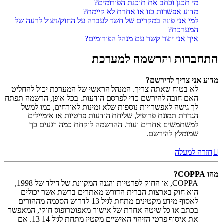
מי תכנן וכתב את תוכנת הפורומים?
מדוע אפשרות כזו או אחרת לא קיימת?
למי אני פונה במקרים של חשד לעברה על החוק/ניצול לרעה של
המערכת?
איך אני יוצר קשר עם מנהל הפורומים?
התחברות והרשמה למערכת
מדוע אני צריך להירשם?
לא בטוח שאתה צריך. המנהל הראשי של המערכת יכול להחליט
האם חובה להירשם כדי לפרסם הודעות. בכל אופן, הרשמה תפתח
לך גישה לאפשרויות נוספות שלא זמינות לאורחים, כמו למשל
הגדרת תמונת פרופיל, שליחת הודעות פרטיות או אימיילים
למשתמשים אחרים ועוד. ההרשמה לוקחת כמה רגעים כך
שמומלץ להירשם.
חזרה למעלה
מהו COPPA?
COPPA, או החוק לפרטיות והגנה המקוונת של הילד של 1998,
הוא חוק בארצות הברית הדורש מאתרים ברשת אשר יכולים
לאסוף מידע מקטינים מתחת לגיל 13 לדרוש הסכמה מההורים
בכתב או כל שיטה אחרת של אישור מאפוטרופוס חוקי, המאפשר
את איסוף פרטי הזיהוי האישיים מקטין מתחת לגיל 14 13. אם