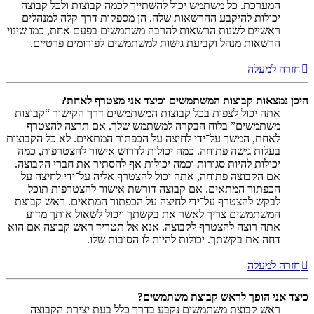
המערכת. כל משתמש יכול להשתייך לכמה קבוצות ולכל קבוצה
יכולות להיקבע ההרשאות שלה. הן מספקות דרך קלה למנהלים
ראשיים לשנות הרשאות להרבה משתמשים בפעם אחת, כמו שינוי
הרשאות מנהל וקביעת גישות למשתמשים לפורומים פרטיים.
חזרה למעלה
היכן נמצאות קבוצות המשתמשים וכיצד אני מצטרף לאחת?
אתה יכול לצפות בכל קבוצות המשתמשים דרך הקישור “קבוצות
משתמשים” בלוח הבקרה למשתמש שלך. אם תרצה להצטרף
לאחת, המשך על־ידי לחיצה על הכפתור המתאים. לא כל הקבוצות
בעלות גישה פתוחה. כמה יכולות לדרוש אישור להצטרפות, כמה
יכולות להיות סגורות וכמה יכולות אף להסתיר את חברי הקבוצה.
אם הקבוצה פתוחה, אתה יכול להצטרף אליה על־ידי לחיצה על
הכפתור המתאים. אם קבוצה דורשת אישור להצטרפות תוכל
לבקש להצטרף על־ידי לחיצה על הכפתור המתאים. ראש קבוצת
המשתמשים צריך לאשר את בקשתך ויכול לשאול אותך מדוע
אתה רוצה להצטרף לקבוצה. אנא אל תטריד ראש קבוצה אם הוא
דחה את בקשתך. יכולות להיות לו הסיבות שלו.
חזרה למעלה
כיצד אני הופך לראש קבוצת משתמשים?
ראש קבוצת משתמשים נקבע בדרך כלל בעת יצירת הקבוצה