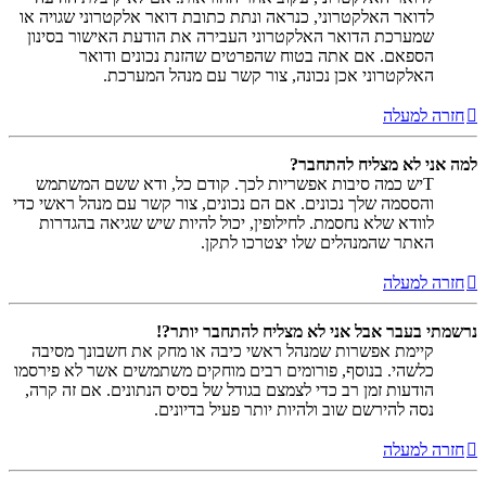
לדואר האלקטרוני, כנראה ונתת כתובת דואר אלקטרוני שגויה או
שמערכת הדואר האלקטרוני העבירה את הודעת האישור בסינון
הספאם. אם אתה בטוח שהפרטים שהזנת נכונים ודואר
האלקטרוני אכן נכונה, צור קשר עם מנהל המערכת.
חזרה למעלה
למה אני לא מצליח להתחבר?
Tיש כמה סיבות אפשריות לכך. קודם כל, ודא ששם המשתמש
והססמה שלך נכונים. אם הם נכונים, צור קשר עם מנהל ראשי כדי
לוודא שלא נחסמת. לחילופין, יכול להיות שיש שגיאה בהגדרות
האתר שהמנהלים שלו יצטרכו לתקן.
חזרה למעלה
נרשמתי בעבר אבל אני לא מצליח להתחבר יותר?!
קיימת אפשרות שמנהל ראשי כיבה או מחק את חשבונך מסיבה
כלשהי. בנוסף, פורומים רבים מוחקים משתמשים אשר לא פירסמו
הודעות זמן רב כדי לצמצם בגודל של בסיס הנתונים. אם זה קרה,
נסה להירשם שוב ולהיות יותר פעיל בדיונים.
חזרה למעלה