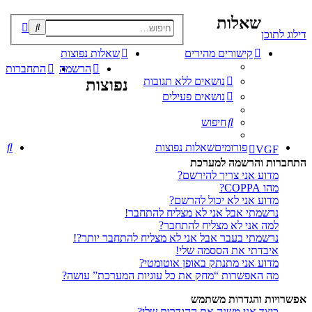
שאלות
פוש
דילוג לתוכן
קדם
קישורים מהירים
שאלות נפוצות
הרשמה
התחברות
נושאים ללא תגובות
נפוצות
נושאים פעילים
חיפוש
חי
פורומים
שאלות נפוצות
VGF
התחברות והרשמה למערכת
מדוע אני צריך להירשם?
מהו COPPA?
מדוע אני לא יכול להרשם?
נרשמתי אבל אני לא מצליח להתחבר!
למה אני לא מצליח להתחבר?
נרשמתי בעבר אבל אני לא מצליח להתחבר יותר?!
איבדתי את הססמה שלי!
מדוע אני מתנתק באופן אוטומטי?
מה האפשרות “מחק את כל עוגיות המערכת” עושה?
אפשרויות והגדרות משתמש
כיצד אני משנה את ההגדרות שלי?