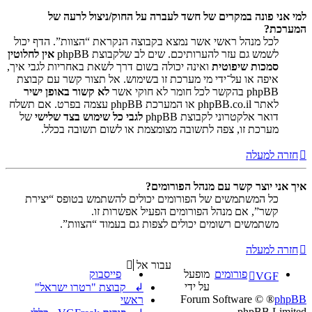
למי אני פונה במקרים של חשד לעברה על החוק/ניצול לרעה של
המערכת?
לכל מנהל ראשי אשר נמצא בקבוצה הנקראת “הצוות”. הדף יכול
לשמש גם עזר להערותיכם. שים לב שלקבוצת phpBB
אין לחלוטין
סמכות שיפוטית
ואינה יכולה בשום דרך לשאת באחריות לגבי איך,
איפה או על־ידי מי מערכת זו בשימוש. אל תצור קשר עם קבוצת
phpBB בהקשר לכל חומר לא חוקי אשר
לא קשור באופן ישיר
לאתר phpBB.co.il או המערכת phpBB עצמה בפרט. אם תשלח
דואר אלקטרוני לקבוצת phpBB
לגבי כל שימוש בצד שלישי
של
מערכת זו, צפה לתשובה מצומצמת או לשום תשובה בכלל.
חזרה למעלה
איך אני יוצר קשר עם מנהל הפורומים?
כל המשתמשים של הפורומים יכולים להשתמש בטופס “יצירת
קשר”, אם מנהל הפורומים הפעיל אפשרות זו.
משתמשים רשומים יכולים לצפות גם בעמוד “הצוות”.
חזרה למעלה
עבור אל
פורומים
מופעל
פייסבוק
VGF
על ידי
↲ קבוצת "רטרו ישראל"
® Forum Software ©
phpBB
ראשי
phpBB Limited