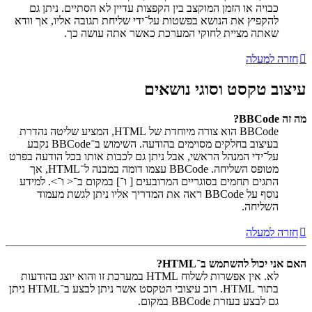
כבויה או הזמן המוקצב בין הקפצות עדיין לא הסתיים. ניתן גם
להקפיץ את הנושא בפשטות על־ידי שליחת תגובה אליו, אך וודא
שאתה מציית לחוקי המערכת כאשר אתה עושה כך.
חזרה למעלה
עיצוב טקסט וסוגי נושאים
מה זה BBCode?
BBCode הוא צורה מיוחדת של HTML, המציע שליטה נהדרת
בעיצוב בחלקים מסוימים בהודעה. השימוש ב־BBCode נקבע
על־ידי המנהל הראשי, אבל ניתן גם לכבות אותו בכל הודעה בפרט
מטופס השליחה. BBCode עצמו דומה במבנה ל־HTML, אך
התגים תחמים בסוגריים המרובעים [ ו־] במקום ב־< ו־>. למידע
נוסף על BBCode ראה את המדריך אליו ניתן לגשת מעמוד
השליחה.
חזרה למעלה
האם אני יכול להשתמש ב־HTML?
לא. אין אפשרות לשלוח HTML במערכת זו והוא יוצג בהודעות
בתור HTML. רוב עיצובי הטקסט אשר ניתן לבצע ב־HTML ניתן
גם לבצע בעזרת BBCode במקום.