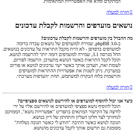
המתקדם ומלא את האפשרויות המתאימות.
חזרה למעלה
נושאים מועדפים והרשמות לקבלת עדכונים
מה ההבדל בין מועדפים והרשמות לקבלת עדכונים?
ב-phpBB 3.0, שמירה למועדפים של נושאים עבדה בדומה
למועדפים בדפדפן - לא היית מקבל התראות על עדכונים בנושאים.
החל מגרסה 3.1, שמירה למועדפים דומה יותר להרשמה לנושא.
תוכל לקבל התראות כאשר הנושא מתעדכן. הרשמה לפורום,
לעומת זאת, תעדכן אותך כאשר ישר עדכונים לנושא או פורום
במערכת. ניתן לשנות את אפשרויות ההתראות למועדפים
והרשמות בלוח הבקרה למשתמש, תחת ״העדפות מערכת״.
חזרה למעלה
כיצד אני יכול להוסיף למועדפים או להירשם לנושאים ספציפיים?
תוכל להוסיף נושא ספציפי למועדפים או להירשם אליו על ידי
לחיצה על הקישור המתאים בתפריט "אפשרויות נושא", הממוקם
לנוחותך לצד חלקו העליון והתחתון של דיון בנושא.
תגובה לנושא כאשר התיבה "הודע לי כאשר תגובה נשלחת"
מסומנת גם תרשום אותך לקבל עדכונים מהנושא.