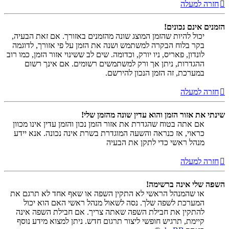
חזרה למעלה
הזמנים אינם נכונים!
יכול להיות שהזמן המוצג שונה מהזמנים באזורך. אם זאת הבעיה,
בקר בלוח הבקרה למשתמש ושנה את הזמן על פי אזורך, לדוגמה
לונדון, פאריס, ניו יורק, וכדומה. שים לב ששינוי אזור הזמן, כמו רוב
ההגדרות, ניתן אך ורק למשתמשים רשומים. אם אינך רשום
במערכת, זה הזמן הנכון להירשם.
חזרה למעלה
שינתי את אזור הזמן והוא עדין שונה מהזמן שלי!
אם אתה בטוח שהגדרת את אזור הזמן נכון והזמן עדין אינו מכוון
כראוי, אז כנראה והשעה המוגדרת בשרת אינה נכונה. אנא יידע
מנהל ראשי כדי לתקן את הבעיה
חזרה למעלה
השפה שלי אינה ברשימה!
או שהמנהל הראשי לא התקין השפה או שאף אחד לא תרגם את
המערכת לשפה שלך. נסה לשאול מנהל ראשי האם הוא יכול
להתקין את חבילת השפה שאתה צריך. אם חבילת השפה אינה
קיימת, תרגיש חופשי ליצור תרגום חדש. ניתן למצוא מידע נוסף