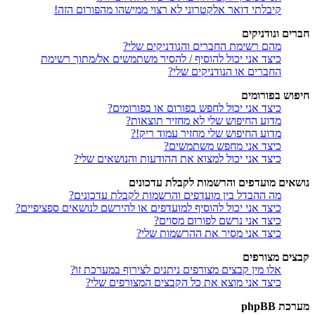
קיבלתי דואר אלקטרוני לא רצוי ממישהו מהפורום הזה!
חברים ונודניקים
מהם רשימת החברים והנודניקים שלי?
כיצד אני יכול להוסיף / להסיר משתמשים אל/מתוך רשימת
החברים או הנודניקים שלי?
חיפוש בפורומים
כיצד אני יכול לחפש בפורום או בפורומים?
מדוע החיפוש שלי לא מחזיר תוצאות?
מדוע החיפוש שלי מחזיר עמוד ריק!?
כיצד אני מחפש משתמשים?
כיצד אני יכול למצוא את ההודעות והנושאים שלי?
נושאים מועדפים והרשמות לקבלת עדכונים
מה ההבדל בין מועדפים והרשמות לקבלת עדכונים?
כיצד אני יכול להוסיף למועדפים או להירשם לנושאים ספציפיים?
כיצד אני נרשם לפורום מסוים?
כיצד אני מסיר את ההרשמות שלי?
קבצים מצורפים
אלו מין קבצים מצורפים ניתנים לצירוף במערכת זו?
כיצד אני מוצא את כל הקבצים המצורפים שלי?
מערכת phpBB