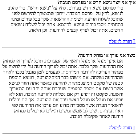
איך אני יוצר נושא חדש או מפרסם תגובה?
כדי לפרסם נושא חדש בפורום, לחץ על "נושא חדש". כדי להגיב
לנושא, לחץ על "פרסם תגובה". ייתכן שתצטרך להירשם לפני
שתוכל לשלוח הודעה.רשימת ההרשאות שלך בכל פורום זמינה
בתחתית מסכי פורום ונושא. לדוגמא: אתה יכול לשלוח נושאים
חדשים, אתה יכול לצרף קבצים להודעות, וכן הלאה.
חזרה למעלה
כיצד אני עורך או מוחק הודעה?
אם אינך מנהל או מנהל ראשי של המערכת, תוכל לערוך או למחוק
את ההודעות שלך בלבד. אתה יכול לערוך הודעה על־ידי לחיצה על
כפתור העריכה להודעה המיוחסת, לפעמים לזמן מוגבל בלבד לאחר
שההודעה נשלחה. אם מישהו כבר הגיב להודעה, תמצא תוספת
קטנה של טקסט המוצג מתחת להודעה כאשר אתה חוזר לנושא
אשר רושם את מספר הפעמים שערכת אותה יחד עם התאריך
והשעה. טקסט זה יופיע רק אם נשלחה להודעה תגובה. הוא לא
יופיע אם מנהל או מנהל ראשי ערך את ההודעה, אך הם יכולים
להשאיר הערה אשר מסבירה מדוע הם ערכו את ההודעה לפי
ראות עיניהם. שים לב שמשתמשים רגילים לא יכולים למחוק
הודעה לאחר שקיבלה תגובה.
חזרה למעלה