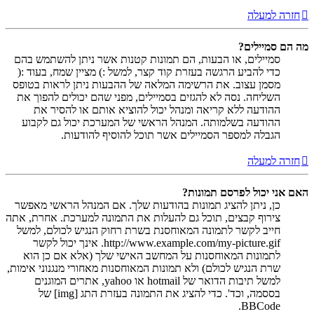
חזרה למעלה
מה הם סמיילים?
סמיילים, או הבעות, הם תמונות קטנות אשר ניתן להשתמש בהם
כדי להביע הרגשה בעזרת קוד קצר, למשל :) מציין שמח, בעוד :(
מסמן עצוב. את הרשימה המלאה של ההבעות ניתן לראות בטופס
השליחה. נסה לא להגזים בסמיילים, מפני שהם יכולים להפוך את
ההודעה ללא קריאה ומנהל יכול להוציא אותם או להסיר את
ההודעה בשלמותה. המנהל הראשי של המערכת יכול גם לקבוע
הגבלה למספר הסמיילים אשר תוכל להוסיף להודעות.
חזרה למעלה
האם אני יכול לפרסם תמונות?
כן, ניתן להציג תמונות בהודעות שלך. אם המנהל הראשי מאפשר
צירוף קבצים, תוכל גם להעלות את התמונה למערכת. אחרת, אתה
חייב לקשר לתמונה המאוחסנת בשרת רחוק הנגיש לכולם, למשל
http://www.example.com/my-picture.gif. אינך יכול לקשר
לתמונות המאוחסנות על המחשב האישי שלך (אלא אם כן הוא
שרת הנגיש לכולם) ולא תמונות המאוחסנות מאחורי מנגנוני אימות,
למשל תיבות הדואר של hotmail או yahoo, אתרים המוגנים
בססמה, וכד'. כדי להציג את התמונה בעזרת התג [img] של
BBCode.