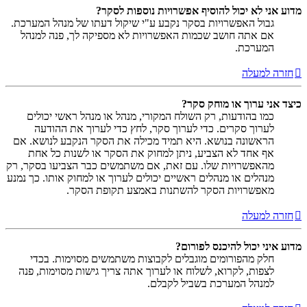
מדוע אני לא יכול להוסיף אפשרויות נוספות לסקר?
גבול האפשרויות בסקר נקבע ע"י שיקול דעתו של מנהל המערכת.
אם אתה חושב שכמות האפשרויות לא מספיקה לך, פנה למנהל
המערכת.
חזרה למעלה
כיצד אני ערוך או מוחק סקר?
כמו בהודעות, רק השולח המקורי, מנהל או מנהל ראשי יכולים
לערוך סקרים. כדי לערוך סקר, לחץ כדי לערוך את ההודעה
הראשונה בנושא. היא תמיד מכילה את הסקר הנקבע לנושא. אם
אף אחד לא הצביע, ניתן למחוק את הסקר או לשנות כל אחת
מהאפשרויות שלו. עם זאת, אם משתמשים כבר הצביעו בסקר, רק
מנהלים או מנהלים ראשיים יכולים לערוך או למחוק אותו. כך נמנע
מאפשרויות הסקר להשתנות באמצע תקופת הסקר.
חזרה למעלה
מדוע איני יכול להיכנס לפורום?
חלק מהפורומים מוגבלים לקבוצות משתמשים מסוימות. בכדי
לצפות, לקרוא, לשלוח או לערוך אתה צריך גישות מסוימות, פנה
למנהל המערכת בשביל לקבלם.