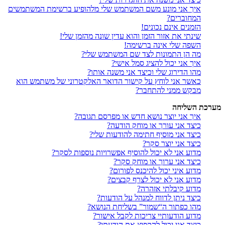
איך אני מונע משם המשתמש שלי מלהופיע ברשימת המשתמשים
המחוברים?
הזמנים אינם נכונים!
שינתי את אזור הזמן והוא עדין שונה מהזמן שלי!
השפה שלי אינה ברשימה!
מה הן התמונות לצד שם המשתמש שלי?
איך אני יכול להציג סמל אישי?
מהו הדירוג שלי וכיצד אני משנה אותו?
כאשר אני לוחץ על קישור הדואר האלקטרוני של משתמש הוא
מבקש ממני להתחבר?
מערכת השליחה
איך אני יוצר נושא חדש או מפרסם תגובה?
כיצד אני עורך או מוחק הודעה?
כיצד אני מוסיף חתימה להודעות שלי?
כיצד אני יוצר סקר?
מדוע אני לא יכול להוסיף אפשרויות נוספות לסקר?
כיצד אני ערוך או מוחק סקר?
מדוע איני יכול להיכנס לפורום?
מדוע אני לא יכול לצרף קבצים?
מדוע קיבלתי אזהרה?
כיצד ניתן לדווח למנהל על הודעות?
מהו כפתור ה“שמור” בשליחת הנושא?
מדוע הודעותיי צריכות לקבל אישור?
כיצד אני יכול להקפיץ את הודעתי?