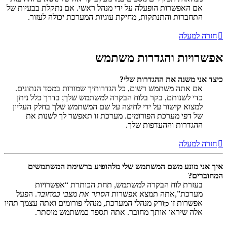
אם האפשרות הופעלה על ידי מנהל ראשי. אם נתקלת בבעיות של
התחברות והתנתקות, מחיקת עוגיות המערכת יכולה לעזור.
חזרה למעלה
אפשרויות והגדרות משתמש
כיצד אני משנה את ההגדרות שלי?
אם אתה משתמש רשום, כל הגדרותיך שמורות במסד הנתונים.
כדי לשנותם, בקר בלוח הבקרה למשתמש שלך; בדרך כלל ניתן
למצוא קישור על ידי לחיצה על שם המשתמש שלך בחלק העליון
של דפי מערכת הפורומים. מערכת זו תאפשר לך לשנות את
ההגדרות וההעדפות שלך.
חזרה למעלה
איך אני מונע משם המשתמש שלי מלהופיע ברשימת המשתמשים
המחוברים?
בעזרת לוח הבקרה למשתמש, תחת הכותרת “אפשרויות
מערכת”,אתה תמצא אפשרות
הסתר את מצבי כמחובר
. הפעל
אפשרות זו
ורק מנהלי המערכת, מנהלי פורומים ואתה עצמך תהיו
כן
אלה שיראו אותך מחובר. אתה תספר כמשתמש מוסתר.