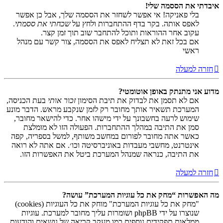
איבדתי את הססמה שלי!
בלי פאניקה! אי אפשר לשחזר את הססמה שלך, אבל כן אפשר
לאפס אותה. בקר בדף ההתחברות ולחץ על
שכחתי את ססמתי
.
עקוב אחר ההוראות ותוכל להתחבר שוב תוך זמן קצר.
אם בכל זאת לא תצליח לאפס את הססמה, צור קשר עם מנהל
ראשי
חזרה למעלה
מדוע אני מתנתק באופן אוטומטי?
אם לא תסמן את לבדוק את תיבת הסימון
זכור אותי
בעת הכניסה,
המערכת תשאיר אותך מחובר רק לזמן שנקבע מראש. הדבר מונע
שימוש לרעה בחשבונך על ידי מישהו אחר. כדי להישאר מחובר,
סמן את התיבה במהלך ההתחברות. הפעולה הזו לא מומלצת
כאשר אתה מחובר לפורום במחשב משותף, למשל בספריה, קפה
אינטרנט, מחשבי מעבדות באוניברסיטה וכו׳. אם אתה לא רואה
את התיבה, כנראה שמנהל המערכת ביטל את האפשרות הזו.
חזרה למעלה
מה האפשרות “מחק את כל עוגיות המערכת” עושה?
"מחק את כל עוגיות המערכת" מוחק את כל העוגיות (cookies)
שנוצרו על ידי phpBB ושומרות עליך מחובר למערכת. עוגיות
ממלאות תפקידים נוספים כמו מעקב קריאה של נושאים והודעות