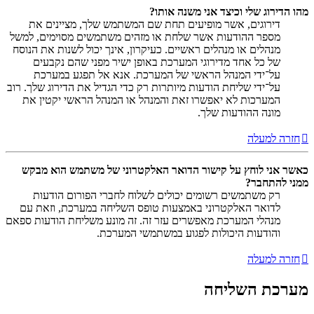
מהו הדירוג שלי וכיצד אני משנה אותו?
דירוגים, אשר מופיעים תחת שם המשתמש שלך, מציינים את
מספר ההודעות אשר שלחת או מזהים משתמשים מסוימים, למשל
מנהלים או מנהלים ראשיים. כעיקרון, אינך יכול לשנות את הנוסח
של כל אחד מדירוגי המערכת באופן ישיר מפני שהם נקבעים
על־ידי המנהל הראשי של המערכת. אנא אל תפגע במערכת
על־ידי שליחת הודעות מיותרות רק כדי הגדיל את הדירוג שלך. רוב
המערכות לא יאפשרו זאת והמנהל או המנהל הראשי יקטין את
מונה ההודעות שלך.
חזרה למעלה
כאשר אני לוחץ על קישור הדואר האלקטרוני של משתמש הוא מבקש
ממני להתחבר?
רק משתמשים רשומים יכולים לשלוח לחברי הפורום הודעות
לדואר האלקטרוני באמצעות טופס השליחה במערכת, וזאת עם
מנהלי המערכת מאפשרים עזר זה. זה מונע משליחת הודעות ספאם
והודעות היכולות לפגוע במשתמשי המערכת.
חזרה למעלה
מערכת השליחה