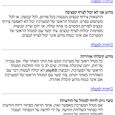
חזרה למעלה
מדוע אני לא יכול לצרף קבצים?
הרשאות צירוף קבצים נקבעות בכל פורום, לכל קבוצה, או לכל
משתמש בפרט. המנהל הראשי של המערכת יכול לא לאפשר צירוף
קבצים לפורום המסוים בו אתה שולח, או יתכן שרק קבוצות
מסוימות יכולות לצרף קבצים. צור קשר עם המנהל הראשי של
המערכת אם אינך בטוח מדוע אינך יכול לצרף קבצים.
חזרה למעלה
מדוע קיבלתי אזהרה?
כל מנהל ראשי של מערכת קובע את חוקי האתר שלו. אם עברת
על חוק, יתכן שקיבלת אזהרה. שים לב כי זוהי החלטת המנהל
הראשי של המערכת, וקבוצת phpBB לא יכולה לעשות דבר עם
האזהרות באתר הנתון. צור קשר עם המנהל הראשי של המערכת
אם אינך בטוח מדוע קיבלת אזהרה.
חזרה למעלה
כיצד ניתן לדווח למנהל על הודעות?
אם מנהל המערכת מאפשר זאת, אתה תראה כפתור דיווח הודעות
ליד כפתור השליחת הודעה. על ידי לחיצה על הכפתור תעבור
לפעולות הדיווח על הודעה.