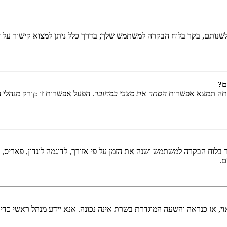
שנותם, בקר בלוח הבקרה למשתמש שלך; בדרך כלל ניתן למצוא קישור על י
ם?
אתה תמצא אפשרות
הסתר את מצבי כמחובר
. הפעל אפשרות זו
ורק מנהלי 
כן
לוח הבקרה למשתמש ושנה את הזמן על פי אזורך, לדוגמה לונדון, פאריס, ניו 
ם.
ראוי, אז כנראה והשעה המוגדרת בשרת אינה נכונה. אנא יידע מנהל ראשי כדי