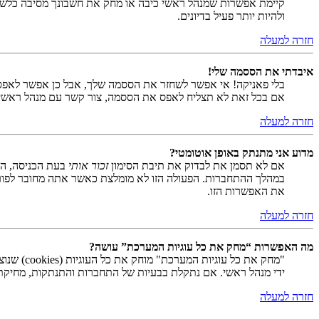
קיימת אפשרות שמנהל ראשי כיבה או מחק את חשבונך מסיבה כלשהי.
ולהיות יותר פעיל בדיונים.
חזרה למעלה
איבדתי את הססמה שלי!
בלי פאניקה! אי אפשר לשחזר את הססמה שלך, אבל כן אפשר לאפס
אם בכל זאת לא תצליח לאפס את הססמה, צור קשר עם מנהל ראשי
חזרה למעלה
מדוע אני מתנתק באופן אוטומטי?
אם לא תסמן את לבדוק את תיבת הסימון
זכור אותי
בעת הכניסה, המ
במהלך ההתחברות. הפעולה הזו לא מומלצת כאשר אתה מחובר לפור
את האפשרות הזו.
חזרה למעלה
מה האפשרות “מחק את כל עוגיות המערכת” עושה?
ידי מנהל ראשי. אם נתקלת בבעיות של התחברות והתנתקות, מחיקת ע
חזרה למעלה