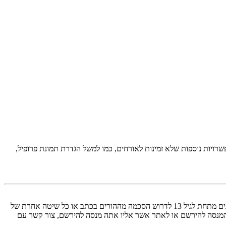
יות נוספות שלא זמינות לאורחים, כמו למשל הגדרת תמונת פרופיל,
COPPA, או החוק לפרטיות והגנה המקוונת של הילד של 1998, הוא חוק בארצות הברית הדורש מאתרים ברשת אשר יכולים לאסוף מידע מקטינים מתחת לגיל 13 לדרוש הסכמה מההורים בכתב או כל שיטה אחרת של
 13. אם אינך בטוח אם חוק זה חל לגביך בתור מישהו המנסה להירשם או לאתר אשר אליו אתה מנסה להירשם, צור קשר עם