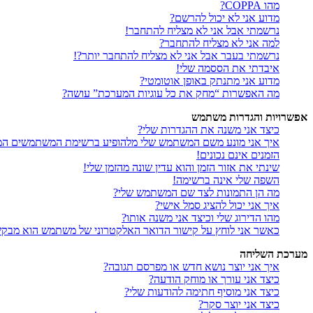
מהו COPPA?
מדוע אני לא יכול להרשם?
נרשמתי אבל אני לא מצליח להתחבר!
למה אני לא מצליח להתחבר?
נרשמתי בעבר אבל אני לא מצליח להתחבר יותר?!
איבדתי את הססמה שלי!
מדוע אני מתנתק באופן אוטומטי?
מה האפשרות “מחק את כל עוגיות המערכת” עושה?
אפשרויות והגדרות משתמש
כיצד אני משנה את ההגדרות שלי?
איך אני מונע משם המשתמש שלי מלהופיע ברשימת המשתמשים המ
הזמנים אינם נכונים!
שינתי את אזור הזמן והוא עדין שונה מהזמן שלי!
השפה שלי אינה ברשימה!
מה הן התמונות לצד שם המשתמש שלי?
איך אני יכול להציג סמל אישי?
מהו הדירוג שלי וכיצד אני משנה אותו?
כאשר אני לוחץ על קישור הדואר האלקטרוני של משתמש הוא מבק
מערכת השליחה
איך אני יוצר נושא חדש או מפרסם תגובה?
כיצד אני עורך או מוחק הודעה?
כיצד אני מוסיף חתימה להודעות שלי?
כיצד אני יוצר סקר?