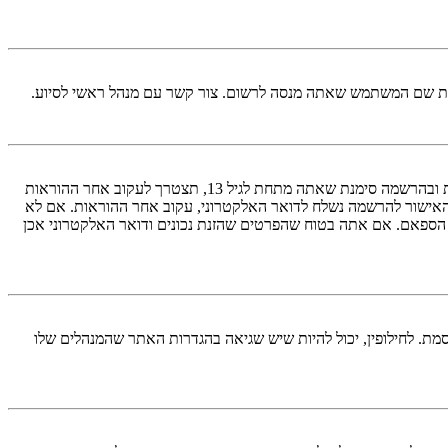
ראשית, בדוק את שם המשתמש והססמה שהזנת. אם הם נכונים, אז כנראה ואת מהדברים הבאים קרה. אם מערכת ה־COPPA פועלת במערכת ובהרשמה סימנת שאתה מתחת לגיל 13, תצטרך לעקוב אחר ההוראות
האישור להרשמה נשלח לדואר האלקטרוני, עקוב אחר ההוראות. אם לא
 הספאם. אם אתה בטוח שהפרטים שהזנת נכונים ודואר האלקטרוני אכן
מת. לחילופין, יכול להיות שיש שגיאה בהגדרות האתר שהמנהלים שלו