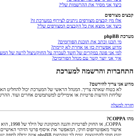
כיצד אני מסיר את ההרשמות שלי?
קבצים מצורפים
אלו מין קבצים מצורפים ניתנים לצירוף במערכת זו?
כיצד אני מוצא את כל הקבצים המצורפים שלי?
מערכת phpBB
מי תכנן וכתב את תוכנת הפורומים?
מדוע אפשרות כזו או אחרת לא קיימת?
למי אני פונה במקרים של חשד לעברה על החוק/ניצול לרעה של המע
איך אני יוצר קשר עם מנהל הפורומים?
התחברות והרשמה למערכת
מדוע אני צריך להירשם?
לא בטוח שאתה צריך. המנהל הראשי של המערכת יכול להחליט האם ח
שליחת הודעות פרטיות או אימיילים למשתמשים אחרים ועוד. ההר
חזרה למעלה
מהו COPPA?
יועץ חוקי להתיעצות. שים לב שקבוצת phpBB אינה יכולה לספק יעוץ חוקי ואינה נקודה ליצירת קשר לענייני חוק מכל סוג, ובפרט הרשום להלן.