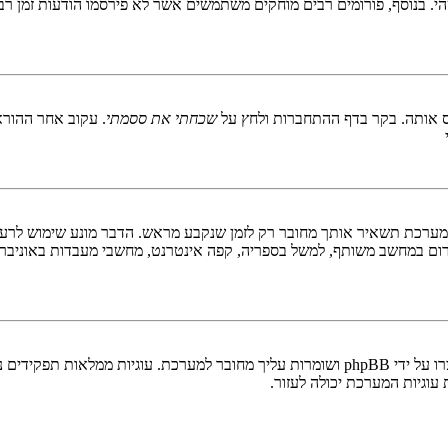
 בנוסף, פורומים רבים מוחקים משתמשים אשר לא פירסמו הודעות זמן רב כ
 אותה. בקר בדף ההתחברות ולחץ על
שכחתי את ססמתי
. עקוב אחר ההורא
ערכת תשאיר אותך מחובר רק לזמן שנקבע מראש. הדבר מונע שימוש לרעה 
ום במחשב משותף, למשל בספריה, קפה אינטרנט, מחשבי מעבדות באוניבר
"מחק את כל עוגיות המערכת" מוחק את כל העוגיות (cookies) שנוצרו על ידי phpBB ושומרות 
וגיות המערכת יכולה לעזור.