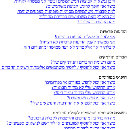
היכן נמצאות קבוצות המשתמשים וכיצד אני מצטרף לאחת?
כיצד אני הופך לראש קבוצת משתמשים?
למה קבוצות משתמשים מסוימות מופיעות בצבעים שונים?
מה היא “קבוצת משתמשים כברירת מחדל”?
מהו הקישור “הצוות”?
הודעות פרטיות
אני לא יכול לשלוח הודעות פרטיות!
אני ממשיך לקבל הודעות פרטיות לא רצויות!
קיבלתי דואר אלקטרוני לא רצוי ממישהו מהפורום הזה!
חברים ונודניקים
מהם רשימת החברים והנודניקים שלי?
כיצד אני יכול להוסיף / להסיר משתמשים אל/מתוך רשימת החברים או
חיפוש בפורומים
כיצד אני יכול לחפש בפורום או בפורומים?
מדוע החיפוש שלי לא מחזיר תוצאות?
מדוע החיפוש שלי מחזיר עמוד ריק!?
כיצד אני מחפש משתמשים?
כיצד אני יכול למצוא את ההודעות והנושאים שלי?
נושאים מועדפים והרשמות לקבלת עדכונים
מה ההבדל בין מועדפים והרשמות לקבלת עדכונים?
כיצד אני יכול להוסיף למועדפים או להירשם לנושאים ספציפיים?
כיצד אני נרשם לפורום מסוים?