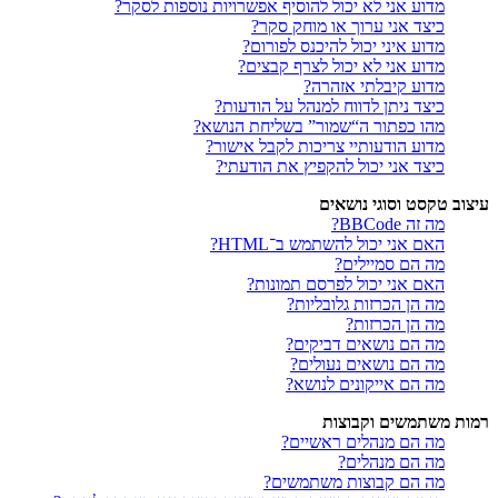
מדוע אני לא יכול להוסיף אפשרויות נוספות לסקר?
כיצד אני ערוך או מוחק סקר?
מדוע איני יכול להיכנס לפורום?
מדוע אני לא יכול לצרף קבצים?
מדוע קיבלתי אזהרה?
כיצד ניתן לדווח למנהל על הודעות?
מהו כפתור ה“שמור” בשליחת הנושא?
מדוע הודעותיי צריכות לקבל אישור?
כיצד אני יכול להקפיץ את הודעתי?
עיצוב טקסט וסוגי נושאים
מה זה BBCode?
האם אני יכול להשתמש ב־HTML?
מה הם סמיילים?
האם אני יכול לפרסם תמונות?
מה הן הכרזות גלובליות?
מה הן הכרזות?
מה הם נושאים דביקים?
מה הם נושאים נעולים?
מה הם אייקונים לנושא?
רמות משתמשים וקבוצות
מה הם מנהלים ראשיים?
מה הם מנהלים?
מה הם קבוצות משתמשים?