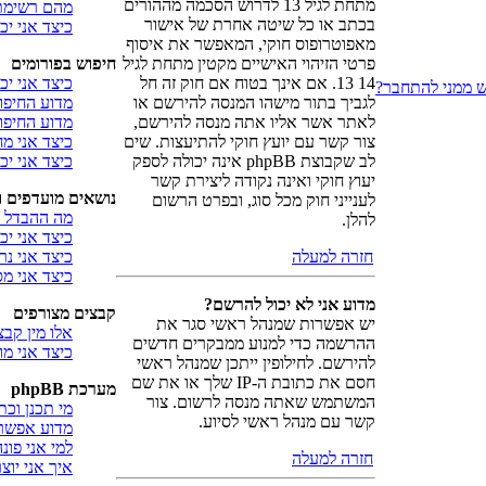
מתחת לגיל 13 לדרוש הסכמה מההורים
מהם רשימת 
בכתב או כל שיטה אחרת של אישור
כיצד אני י
מאפוטרופוס חוקי, המאפשר את איסוף
פרטי הזיהוי האישיים מקטין מתחת לגיל
חיפוש בפורומים
14 13. אם אינך בטוח אם חוק זה חל
כיצד אני יכ
ש ממני להתחבר?
לגביך בתור מישהו המנסה להירשם או
מדוע החיפו
לאתר אשר אליו אתה מנסה להירשם,
מדוע החיפוש
צור קשר עם יועץ חוקי להתיעצות. שים
כיצד אני 
לב שקבוצת phpBB אינה יכולה לספק
כיצד אני י
יעוץ חוקי ואינה נקודה ליצירת קשר
נושאים מועדפים 
לענייני חוק מכל סוג, ובפרט הרשום
מה ההבדל ב
להלן.
כיצד אני יכ
חזרה למעלה
כיצד אני נ
כיצד אני מ
מדוע אני לא יכול להרשם?
קבצים מצורפים
יש אפשרות שמנהל ראשי סגר את
אלו מין קבצ
ההרשמה כדי למנוע ממבקרים חדשים
כיצד אני מ
להירשם. לחילופין ייתכן שמנהל ראשי
חסם את כתובת ה-IP שלך או את שם
מערכת phpBB
המשתמש שאתה מנסה לרשום. צור
מי תכנן וכ
קשר עם מנהל ראשי לסיוע.
מדוע אפשרו
למי אני פו
חזרה למעלה
איך אני יו