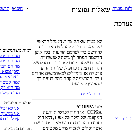
ות נפוצות
שאלות נפוצות
חיפוש
הרשמ
מערכת
לא בטוח שאתה צריך. המנהל הראשי
של המערכת יכול להחליט האם חובה
רמות משתמשים וק
להירשם כדי לפרסם הודעות. בכל אופן,
מה הם מנהל
הרשמה תפתח לך גישה לאפשרויות
מה הם מנהל
נוספות שלא זמינות לאורחים, כמו למשל
מה הם קבו
הגדרת תמונת פרופיל, שליחת הודעות
היכן נמצאו
פרטיות או אימיילים למשתמשים אחרים
כיצד אני ה
ועוד. ההרשמה לוקחת כמה רגעים כך
למה קבוצות
שמומלץ להירשם.
מה היא “ק
מהו הקישור
חזרה למעלה
הודעות פרטיות
מהו COPPA?
אני לא יכול
COPPA, או החוק לפרטיות והגנה
אני ממשיך 
המקוונת של הילד של 1998, הוא חוק
חוברים?
קיבלתי דוא
בארצות הברית הדורש מאתרים ברשת
אשר יכולים לאסוף מידע מקטינים
חברים ונודניקים