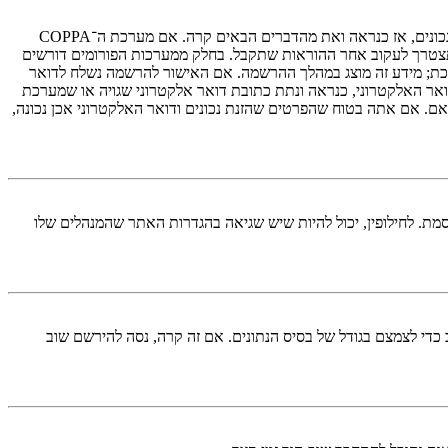
ראשית, בדוק את שם המשתמש והססמה שהזנת. אם הם נכונים, אז כנראה ואת מהדברים הבאים קרה. אם מערכת ה־COPPA
ת במערכת ובהרשמה סימנת שאתה מתחת לגיל 13, תצטרך לעקוב אחר ההוראות שתקבל. בחלק ממערכות הפורומים דורשים
רכת; מידע זה מוצג במהלך ההרשמה. אם האישור להרשמה נשלח לדואר
אר האלקטרוני, כנראה ונתת כתובת דואר אלקטרוני שגויה או שמערכת
ם. אם אתה בטוח שהפרטים שהזנת נכונים ודואר האלקטרוני אכן נכונה,
מת. לחילופין, יכול להיות שיש שגיאה בהגדרות האתר שהמנהלים שלו
די לצמצם בגודל של בסיס הנתונים. אם זה קרה, נסה להירשם שוב