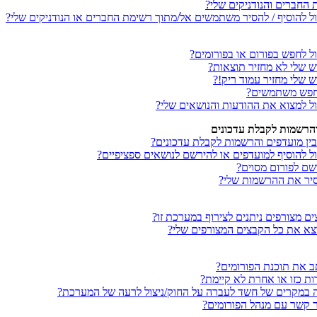
החברים והנודניקים שלי?
כול להוסיף / להסיר משתמשים אל/מתוך רשימת החברים או הנודניקים שלי?
ול לחפש בפורום או בפורומים?
ש שלי לא מחזיר תוצאות?
 שלי מחזיר עמוד ריק!?
מחפש משתמשים?
כול למצוא את ההודעות והנושאים שלי?
והרשמות לקבלת עדכונים
ין מועדפים והרשמות לקבלת עדכונים?
ול להוסיף למועדפים או להירשם לנושאים ספציפיים?
רשם לפורום מסוים?
סיר את ההרשמות שלי?
ים מצורפים ניתנים לצירוף במערכת זו?
וצא את כל הקבצים המצורפים שלי?
תב את תוכנת הפורומים?
ת כזו או אחרת לא קיימת?
נה במקרים של חשד לעברה על החוק/ניצול לרעה של המערכת?
צר קשר עם מנהל הפורומים?