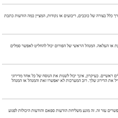
כלל בצורה של כוכבים, ריבועים או נקודות, המציין כמה הודעות כתבת
ל להוסיף סמל אישי באמצעות אחת מארבע השיטות הבאות: Gravatar, גלריה, תמונה מרוחקת או העלאה. המנהל הראשי של הפורום יכול להחליט לאפשר סמלים
אשיים. כעיקרון, אינך יכול לשנות את הנוסח של כל אחד מדירוגי
ל את הדירוג שלך. רוב המערכות לא יאפשרו זאת והמנהל או המנהל
ים עזר זה. זה מונע משליחת הודעות ספאם והודעות היכולות לפגוע