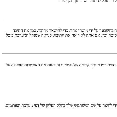
ות ותוכל להתחבר שוב תוך זמן קצר.
בחשבונך על ידי מישהו אחר. כדי להישאר מחובר, סמן את התיבה
סיטה וכו׳. אם אתה לא רואה את התיבה, כנראה שמנהל המערכת ביטל
עליך מחובר למערכת. עוגיות ממלאות תפקידים נוספים כמו מעקב קריאה של נושאים והודעות אם האפשרות הופעלה על
די לחיצה על שם המשתמש שלך בחלק העליון של דפי מערכת הפורומים.