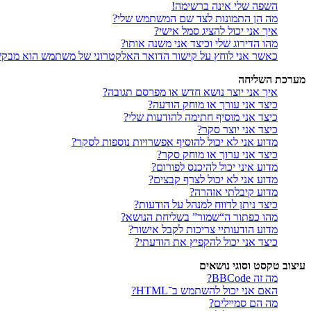
השפה שלי אינה ברשימה!
מה הן התמונות לצד שם המשתמש שלי?
איך אני יכול להציג סמל אישי?
מהו הדירוג שלי וכיצד אני משנה אותו?
כאשר אני לוחץ על קישור הדואר האלקטרוני של משתמש הוא מבק
מערכת השליחה
איך אני יוצר נושא חדש או מפרסם תגובה?
כיצד אני עורך או מוחק הודעה?
כיצד אני מוסיף חתימה להודעות שלי?
כיצד אני יוצר סקר?
מדוע אני לא יכול להוסיף אפשרויות נוספות לסקר?
כיצד אני ערוך או מוחק סקר?
מדוע איני יכול להיכנס לפורום?
מדוע אני לא יכול לצרף קבצים?
מדוע קיבלתי אזהרה?
כיצד ניתן לדווח למנהל על הודעות?
מהו כפתור ה“שמור” בשליחת הנושא?
מדוע הודעותיי צריכות לקבל אישור?
כיצד אני יכול להקפיץ את הודעתי?
עיצוב טקסט וסוגי נושאים
מה זה BBCode?
האם אני יכול להשתמש ב־HTML?
מה הם סמיילים?