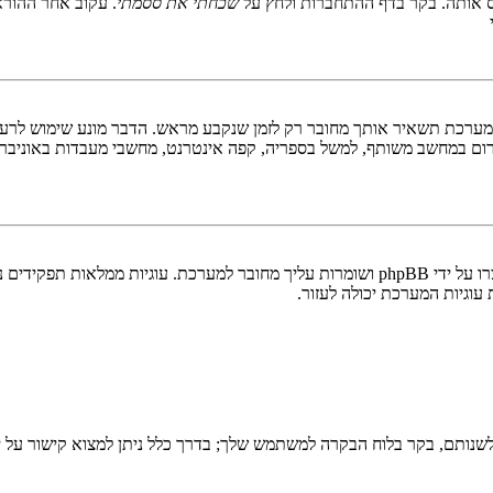
 אותה. בקר בדף ההתחברות ולחץ על
שכחתי את ססמתי
. עקוב אחר ההורא
ערכת תשאיר אותך מחובר רק לזמן שנקבע מראש. הדבר מונע שימוש לרעה 
ום במחשב משותף, למשל בספריה, קפה אינטרנט, מחשבי מעבדות באוניבר
"מחק את כל עוגיות המערכת" מוחק את כל העוגיות (cookies) שנוצרו על ידי phpBB ושומרות 
וגיות המערכת יכולה לעזור.
שנותם, בקר בלוח הבקרה למשתמש שלך; בדרך כלל ניתן למצוא קישור על י