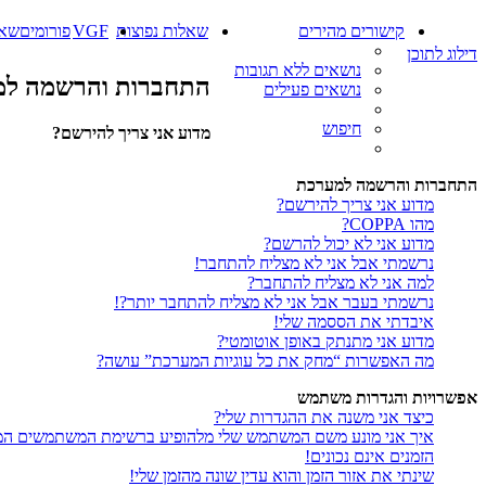
קישורים מהירים
שאלות נפוצות
VGF
פורומים
שאל
דילוג לתוכן
נושאים ללא תגובות
התחברות והרשמה ל
נושאים פעילים
חיפוש
מדוע אני צריך להירשם?
התחברות והרשמה למערכת
מדוע אני צריך להירשם?
מהו COPPA?
מדוע אני לא יכול להרשם?
נרשמתי אבל אני לא מצליח להתחבר!
למה אני לא מצליח להתחבר?
נרשמתי בעבר אבל אני לא מצליח להתחבר יותר?!
איבדתי את הססמה שלי!
מדוע אני מתנתק באופן אוטומטי?
מה האפשרות “מחק את כל עוגיות המערכת” עושה?
אפשרויות והגדרות משתמש
כיצד אני משנה את ההגדרות שלי?
איך אני מונע משם המשתמש שלי מלהופיע ברשימת המשתמשים המ
הזמנים אינם נכונים!
שינתי את אזור הזמן והוא עדין שונה מהזמן שלי!