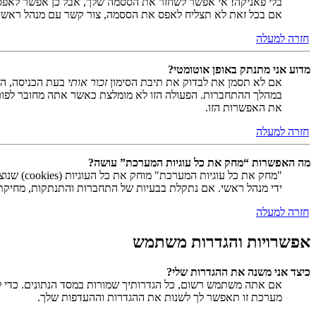
בלי פאניקה! אי אפשר לשחזר את הססמה שלך, אבל כן אפשר לאפס
אם בכל זאת לא תצליח לאפס את הססמה, צור קשר עם מנהל ראשי
חזרה למעלה
מדוע אני מתנתק באופן אוטומטי?
אם לא תסמן את לבדוק את תיבת הסימון
זכור אותי
בעת הכניסה, המ
במהלך ההתחברות. הפעולה הזו לא מומלצת כאשר אתה מחובר לפור
את האפשרות הזו.
חזרה למעלה
מה האפשרות “מחק את כל עוגיות המערכת” עושה?
ידי מנהל ראשי. אם נתקלת בבעיות של התחברות והתנתקות, מחיקת ע
חזרה למעלה
אפשרויות והגדרות משתמש
כיצד אני משנה את ההגדרות שלי?
אם אתה משתמש רשום, כל הגדרותיך שמורות במסד הנתונים. כדי ל
מערכת זו תאפשר לך לשנות את ההגדרות וההעדפות שלך.