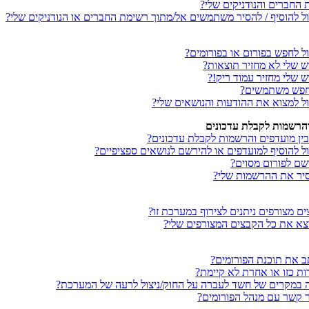
החברים והנודניקים שלי?
כול להוסיף / להסיר משתמשים אל/מתוך רשימת החברים או הנודניקים שלי?
ול לחפש בפורום או בפורומים?
ש שלי לא מחזיר תוצאות?
 שלי מחזיר עמוד ריק!?
מחפש משתמשים?
כול למצוא את ההודעות והנושאים שלי?
והרשמות לקבלת עדכונים
ין מועדפים והרשמות לקבלת עדכונים?
ול להוסיף למועדפים או להירשם לנושאים ספציפיים?
רשם לפורום מסוים?
סיר את ההרשמות שלי?
ים מצורפים ניתנים לצירוף במערכת זו?
וצא את כל הקבצים המצורפים שלי?
תב את תוכנת הפורומים?
ת כזו או אחרת לא קיימת?
נה במקרים של חשד לעברה על החוק/ניצול לרעה של המערכת?
צר קשר עם מנהל הפורומים?