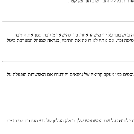
ות ותוכל להתחבר שוב תוך זמן קצר.
בחשבונך על ידי מישהו אחר. כדי להישאר מחובר, סמן את התיבה
סיטה וכו׳. אם אתה לא רואה את התיבה, כנראה שמנהל המערכת ביטל
עליך מחובר למערכת. עוגיות ממלאות תפקידים נוספים כמו מעקב קריאה של נושאים והודעות אם האפשרות הופעלה על
די לחיצה על שם המשתמש שלך בחלק העליון של דפי מערכת הפורומים.