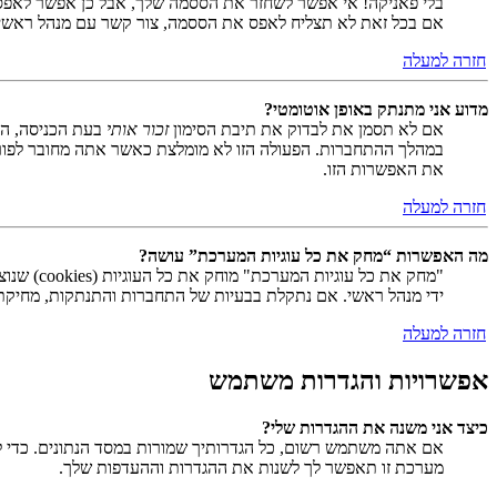
בלי פאניקה! אי אפשר לשחזר את הססמה שלך, אבל כן אפשר לאפס
אם בכל זאת לא תצליח לאפס את הססמה, צור קשר עם מנהל ראשי
חזרה למעלה
מדוע אני מתנתק באופן אוטומטי?
אם לא תסמן את לבדוק את תיבת הסימון
זכור אותי
בעת הכניסה, המ
במהלך ההתחברות. הפעולה הזו לא מומלצת כאשר אתה מחובר לפור
את האפשרות הזו.
חזרה למעלה
מה האפשרות “מחק את כל עוגיות המערכת” עושה?
ידי מנהל ראשי. אם נתקלת בבעיות של התחברות והתנתקות, מחיקת ע
חזרה למעלה
אפשרויות והגדרות משתמש
כיצד אני משנה את ההגדרות שלי?
אם אתה משתמש רשום, כל הגדרותיך שמורות במסד הנתונים. כדי ל
מערכת זו תאפשר לך לשנות את ההגדרות וההעדפות שלך.