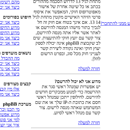
מתחת לגיל 13 לדרוש הסכמה מההורים
מהם רשימת 
בכתב או כל שיטה אחרת של אישור
כיצד אני י
מאפוטרופוס חוקי, המאפשר את איסוף
פרטי הזיהוי האישיים מקטין מתחת לגיל
חיפוש בפורומים
14 13. אם אינך בטוח אם חוק זה חל
כיצד אני יכ
ש ממני להתחבר?
לגביך בתור מישהו המנסה להירשם או
מדוע החיפו
לאתר אשר אליו אתה מנסה להירשם,
מדוע החיפוש
צור קשר עם יועץ חוקי להתיעצות. שים
כיצד אני 
לב שקבוצת phpBB אינה יכולה לספק
כיצד אני י
יעוץ חוקי ואינה נקודה ליצירת קשר
נושאים מועדפים 
לענייני חוק מכל סוג, ובפרט הרשום
מה ההבדל ב
להלן.
כיצד אני יכ
חזרה למעלה
כיצד אני נ
כיצד אני מ
מדוע אני לא יכול להרשם?
קבצים מצורפים
יש אפשרות שמנהל ראשי סגר את
אלו מין קבצ
ההרשמה כדי למנוע ממבקרים חדשים
כיצד אני מ
להירשם. לחילופין ייתכן שמנהל ראשי
חסם את כתובת ה-IP שלך או את שם
מערכת phpBB
המשתמש שאתה מנסה לרשום. צור
מי תכנן וכ
קשר עם מנהל ראשי לסיוע.
מדוע אפשרו
למי אני פו
חזרה למעלה
איך אני יו