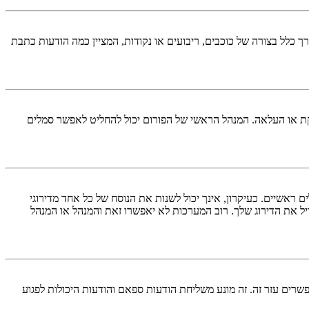
כלל בצורה של כוכבים, ריבועים או נקודות, המציין כמה הודעות כתבת
ל להוסיף סמל אישי באמצעות אחת מארבע השיטות הבאות: Gravatar, גלריה, תמונה מרוחקת או העלאה. המנהל הראשי של הפורום יכול להחליט לאפשר סמלים
אשיים. כעיקרון, אינך יכול לשנות את הנוסח של כל אחד מדירוגי
ל את הדירוג שלך. רוב המערכות לא יאפשרו זאת והמנהל או המנהל
ים עזר זה. זה מונע משליחת הודעות ספאם והודעות היכולות לפגוע