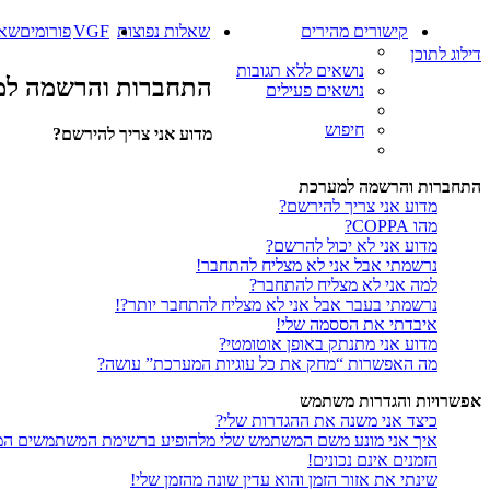
קישורים מהירים
שאלות נפוצות
VGF
פורומים
שאל
דילוג לתוכן
נושאים ללא תגובות
התחברות והרשמה ל
נושאים פעילים
חיפוש
מדוע אני צריך להירשם?
התחברות והרשמה למערכת
מדוע אני צריך להירשם?
מהו COPPA?
מדוע אני לא יכול להרשם?
נרשמתי אבל אני לא מצליח להתחבר!
למה אני לא מצליח להתחבר?
נרשמתי בעבר אבל אני לא מצליח להתחבר יותר?!
איבדתי את הססמה שלי!
מדוע אני מתנתק באופן אוטומטי?
מה האפשרות “מחק את כל עוגיות המערכת” עושה?
אפשרויות והגדרות משתמש
כיצד אני משנה את ההגדרות שלי?
איך אני מונע משם המשתמש שלי מלהופיע ברשימת המשתמשים המ
הזמנים אינם נכונים!
שינתי את אזור הזמן והוא עדין שונה מהזמן שלי!