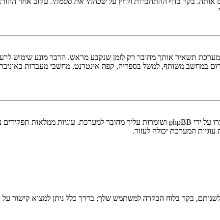
 אותה. בקר בדף ההתחברות ולחץ על
שכחתי את ססמתי
. עקוב אחר ההורא
ערכת תשאיר אותך מחובר רק לזמן שנקבע מראש. הדבר מונע שימוש לרעה 
ום במחשב משותף, למשל בספריה, קפה אינטרנט, מחשבי מעבדות באוניבר
"מחק את כל עוגיות המערכת" מוחק את כל העוגיות (cookies) שנוצרו על ידי phpBB ושומרות 
וגיות המערכת יכולה לעזור.
שנותם, בקר בלוח הבקרה למשתמש שלך; בדרך כלל ניתן למצוא קישור על י