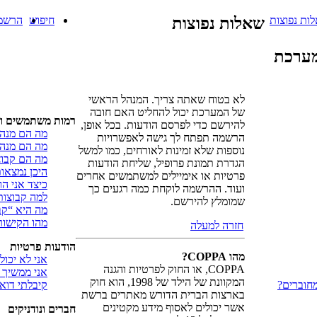
ות נפוצות
שאלות נפוצות
חיפוש
הרשמ
מערכת
לא בטוח שאתה צריך. המנהל הראשי
של המערכת יכול להחליט האם חובה
רמות משתמשים וק
להירשם כדי לפרסם הודעות. בכל אופן,
מה הם מנהל
הרשמה תפתח לך גישה לאפשרויות
מה הם מנהל
נוספות שלא זמינות לאורחים, כמו למשל
מה הם קבו
הגדרת תמונת פרופיל, שליחת הודעות
היכן נמצאו
פרטיות או אימיילים למשתמשים אחרים
כיצד אני ה
ועוד. ההרשמה לוקחת כמה רגעים כך
למה קבוצות
שמומלץ להירשם.
מה היא “ק
מהו הקישור
חזרה למעלה
הודעות פרטיות
מהו COPPA?
אני לא יכול
COPPA, או החוק לפרטיות והגנה
אני ממשיך 
המקוונת של הילד של 1998, הוא חוק
חוברים?
קיבלתי דוא
בארצות הברית הדורש מאתרים ברשת
אשר יכולים לאסוף מידע מקטינים
חברים ונודניקים