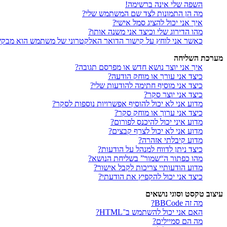
השפה שלי אינה ברשימה!
מה הן התמונות לצד שם המשתמש שלי?
איך אני יכול להציג סמל אישי?
מהו הדירוג שלי וכיצד אני משנה אותו?
כאשר אני לוחץ על קישור הדואר האלקטרוני של משתמש הוא מבק
מערכת השליחה
איך אני יוצר נושא חדש או מפרסם תגובה?
כיצד אני עורך או מוחק הודעה?
כיצד אני מוסיף חתימה להודעות שלי?
כיצד אני יוצר סקר?
מדוע אני לא יכול להוסיף אפשרויות נוספות לסקר?
כיצד אני ערוך או מוחק סקר?
מדוע איני יכול להיכנס לפורום?
מדוע אני לא יכול לצרף קבצים?
מדוע קיבלתי אזהרה?
כיצד ניתן לדווח למנהל על הודעות?
מהו כפתור ה“שמור” בשליחת הנושא?
מדוע הודעותיי צריכות לקבל אישור?
כיצד אני יכול להקפיץ את הודעתי?
עיצוב טקסט וסוגי נושאים
מה זה BBCode?
האם אני יכול להשתמש ב־HTML?
מה הם סמיילים?