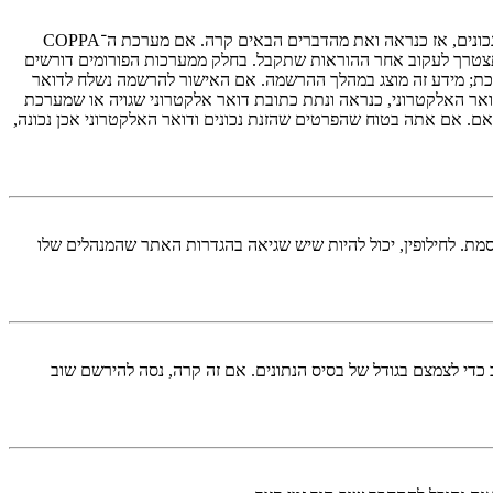
ראשית, בדוק את שם המשתמש והססמה שהזנת. אם הם נכונים, אז כנראה ואת מהדברים הבאים קרה. אם מערכת ה־COPPA
ת במערכת ובהרשמה סימנת שאתה מתחת לגיל 13, תצטרך לעקוב אחר ההוראות שתקבל. בחלק ממערכות הפורומים דורשים
רכת; מידע זה מוצג במהלך ההרשמה. אם האישור להרשמה נשלח לדואר
אר האלקטרוני, כנראה ונתת כתובת דואר אלקטרוני שגויה או שמערכת
ם. אם אתה בטוח שהפרטים שהזנת נכונים ודואר האלקטרוני אכן נכונה,
מת. לחילופין, יכול להיות שיש שגיאה בהגדרות האתר שהמנהלים שלו
די לצמצם בגודל של בסיס הנתונים. אם זה קרה, נסה להירשם שוב