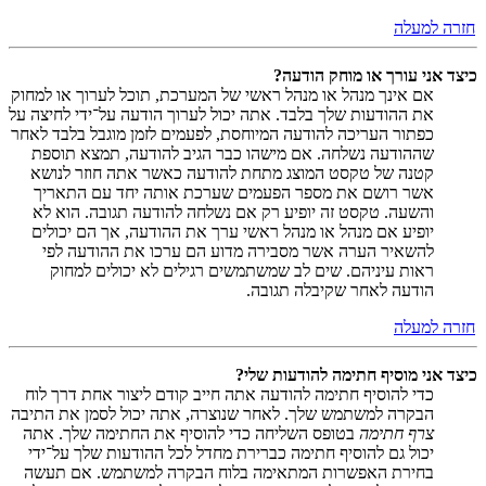
חזרה למעלה
כיצד אני עורך או מוחק הודעה?
אם אינך מנהל או מנהל ראשי של המערכת, תוכל לערוך או למחוק
את ההודעות שלך בלבד. אתה יכול לערוך הודעה על־ידי לחיצה על
כפתור העריכה להודעה המיוחסת, לפעמים לזמן מוגבל בלבד לאחר
שההודעה נשלחה. אם מישהו כבר הגיב להודעה, תמצא תוספת
קטנה של טקסט המוצג מתחת להודעה כאשר אתה חוזר לנושא
אשר רושם את מספר הפעמים שערכת אותה יחד עם התאריך
והשעה. טקסט זה יופיע רק אם נשלחה להודעה תגובה. הוא לא
יופיע אם מנהל או מנהל ראשי ערך את ההודעה, אך הם יכולים
להשאיר הערה אשר מסבירה מדוע הם ערכו את ההודעה לפי
ראות עיניהם. שים לב שמשתמשים רגילים לא יכולים למחוק
הודעה לאחר שקיבלה תגובה.
חזרה למעלה
כיצד אני מוסיף חתימה להודעות שלי?
כדי להוסיף חתימה להודעה אתה חייב קודם ליצור אחת דרך לוח
הבקרה למשתמש שלך. לאחר שנוצרה, אתה יכול לסמן את התיבה
צרף חתימה
בטופס השליחה כדי להוסיף את החתימה שלך. אתה
יכול גם להוסיף חתימה כברירת מחדל לכל ההודעות שלך על־ידי
בחירת האפשרות המתאימה בלוח הבקרה למשתמש. אם תעשה