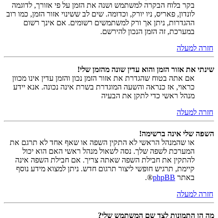
בקר בלוח הבקרה למשתמש ושנה את הזמן על פי אזורך, לדוגמה
לונדון, פאריס, ניו יורק, וכדומה. שים לב ששינוי אזור הזמן, כמו רוב
ההגדרות, ניתן אך ורק למשתמשים רשומים. אם אינך רשום
במערכת, זה הזמן הנכון להירשם.
חזרה למעלה
שינתי את אזור הזמן והוא עדין שונה מהזמן שלי!
אם אתה בטוח שהגדרת את אזור הזמן נכון והזמן עדין אינו מכוון
כראוי, אז כנראה והשעה המוגדרת בשרת אינה נכונה. אנא יידע
מנהל ראשי כדי לתקן את הבעיה
חזרה למעלה
השפה שלי אינה ברשימה!
או שהמנהל הראשי לא התקין השפה או שאף אחד לא תרגם את
המערכת לשפה שלך. נסה לשאול מנהל ראשי האם הוא יכול
להתקין את חבילת השפה שאתה צריך. אם חבילת השפה אינה
קיימת, תרגיש חופשי ליצור תרגום חדש. ניתן למצוא מידע נוסף
באתר
phpBB
®.
חזרה למעלה
מה הן התמונות לצד שם המשתמש שלי?