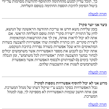
כך, תוכל עדיין למנוע מהחתימה להתווסף להודעות מסוימות על־ידי
ביטול הסימון לתיבת הוספת החתימה בטופס השליחה.
חזרה למעלה
כיצד אני יוצר סקר?
בזמן שליחת נושא חדש או עריכת ההודעה הראשונה של הנושא,
לחץ על התווית “יצירת סקר” תחת טופס השליחה הראשי. אם
אתה לא יכול לראות אותה, אין לך את ההרשאות המתאימות
ליצירת סקרים. הזן כותרת ולפחות שתי אפשרויות להצבעה בשדות
המתאימים וודא שכל אפשרות בשורה נפרדת בתיבת הטקסט.
אתה יכול גם לקבוע את מספר האפשרויות אשר משתמשים יכולים
לבחור במשך ההצבעה תחת “אפשרויות לכל משתמש”, זמן הגבלה
לסקר בימים (0 לצמיתות) ולבסוף האפשרות אשר מאפשרת
למשתמשים לשנות את ההצבעות שלהם.
חזרה למעלה
מדוע אני לא יכול להוסיף אפשרויות נוספות לסקר?
גבול האפשרויות בסקר נקבע ע"י שיקול דעתו של מנהל המערכת.
אם אתה חושב שכמות האפשרויות לא מספיקה לך, פנה למנהל
המערכת.
חזרה למעלה