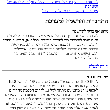
למי אני פונה במקרים של חשד לעברה על החוק/ניצול לרעה של
המערכת?
איך אני יוצר קשר עם מנהל הפורומים?
התחברות והרשמה למערכת
מדוע אני צריך להירשם?
לא בטוח שאתה צריך. המנהל הראשי של המערכת יכול להחליט
האם חובה להירשם כדי לפרסם הודעות. בכל אופן, הרשמה תפתח
לך גישה לאפשרויות נוספות שלא זמינות לאורחים, כמו למשל
הגדרת תמונת פרופיל, שליחת הודעות פרטיות או אימיילים
למשתמשים אחרים ועוד. ההרשמה לוקחת כמה רגעים כך
שמומלץ להירשם.
חזרה למעלה
מהו COPPA?
COPPA, או החוק לפרטיות והגנה המקוונת של הילד של 1998,
הוא חוק בארצות הברית הדורש מאתרים ברשת אשר יכולים
לאסוף מידע מקטינים מתחת לגיל 13 לדרוש הסכמה מההורים
בכתב או כל שיטה אחרת של אישור מאפוטרופוס חוקי, המאפשר
את איסוף פרטי הזיהוי האישיים מקטין מתחת לגיל 14 13. אם
אינך בטוח אם חוק זה חל לגביך בתור מישהו המנסה להירשם או
לאתר אשר אליו אתה מנסה להירשם, צור קשר עם יועץ חוקי