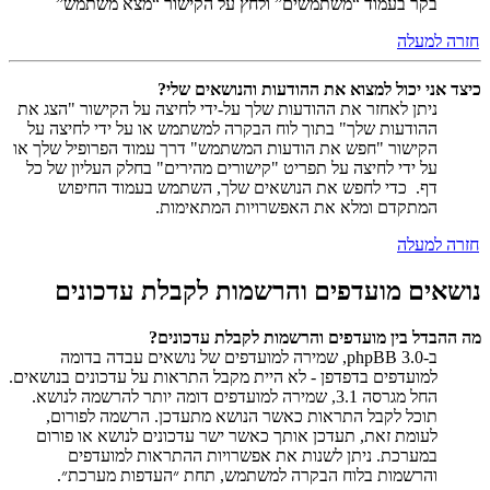
בקר בעמוד “משתמשים” ולחץ על הקישור “מצא משתמש”
חזרה למעלה
כיצד אני יכול למצוא את ההודעות והנושאים שלי?
ניתן לאחזר את ההודעות שלך על-ידי לחיצה על הקישור "הצג את
ההודעות שלך" בתוך לוח הבקרה למשתמש או על ידי לחיצה על
הקישור "חפש את הודעות המשתמש" דרך עמוד הפרופיל שלך או
על ידי לחיצה על תפריט "קישורים מהירים" בחלק העליון של כל
דף. כדי לחפש את הנושאים שלך, השתמש בעמוד החיפוש
המתקדם ומלא את האפשרויות המתאימות.
חזרה למעלה
נושאים מועדפים והרשמות לקבלת עדכונים
מה ההבדל בין מועדפים והרשמות לקבלת עדכונים?
ב-phpBB 3.0, שמירה למועדפים של נושאים עבדה בדומה
למועדפים בדפדפן - לא היית מקבל התראות על עדכונים בנושאים.
החל מגרסה 3.1, שמירה למועדפים דומה יותר להרשמה לנושא.
תוכל לקבל התראות כאשר הנושא מתעדכן. הרשמה לפורום,
לעומת זאת, תעדכן אותך כאשר ישר עדכונים לנושא או פורום
במערכת. ניתן לשנות את אפשרויות ההתראות למועדפים
והרשמות בלוח הבקרה למשתמש, תחת ״העדפות מערכת״.