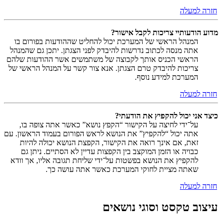
חזרה למעלה
מדוע הודעותיי צריכות לקבל אישור?
המנהל הראשי של המערכת יכול להחליט שההודעות בפורום בו
אתה מנסה לכתוב נדרשות להיבדק לפני הצגתן. יתכן גם שהמנהל
הראשי הכניס אותך לקבוצה של משתמשים אשר ההודעות שלהם
צריכות להיבדק טרם הצגתן. אנא צור קשר על המנהל הראשי של
המערכת למידע נוסף.
חזרה למעלה
כיצד אני יכול להקפיץ את הודעתי?
על־ידי לחיצה על הקישור “הקפץ נושא” כאשר אתה צופה בו,
אתה יכול “להקפיץ” את הנושא לראש הפורום בעמוד הראשון. עם
זאת, אם אינך רואה את הקישור, הקפצת הנושא יכולה להיות
כבויה או הזמן המוקצב בין הקפצות עדיין לא הסתיים. ניתן גם
להקפיץ את הנושא בפשטות על־ידי שליחת תגובה אליו, אך וודא
שאתה מציית לחוקי המערכת כאשר אתה עושה כך.
חזרה למעלה
עיצוב טקסט וסוגי נושאים