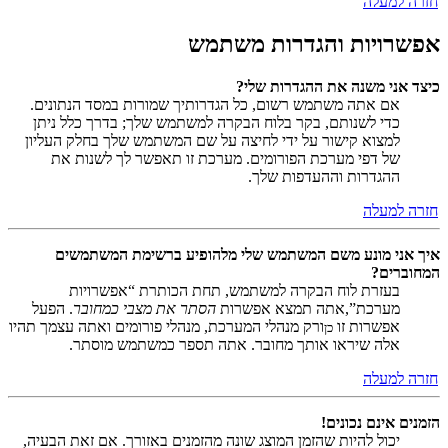
חזרה למעלה
אפשרויות והגדרות משתמש
כיצד אני משנה את ההגדרות שלי?
אם אתה משתמש רשום, כל הגדרותיך שמורות במסד הנתונים.
כדי לשנותם, בקר בלוח הבקרה למשתמש שלך; בדרך כלל ניתן
למצוא קישור על ידי לחיצה על שם המשתמש שלך בחלק העליון
של דפי מערכת הפורומים. מערכת זו תאפשר לך לשנות את
ההגדרות וההעדפות שלך.
חזרה למעלה
איך אני מונע משם המשתמש שלי מלהופיע ברשימת המשתמשים
המחוברים?
בעזרת לוח הבקרה למשתמש, תחת הכותרת “אפשרויות
מערכת”,אתה תמצא אפשרות
הסתר את מצבי כמחובר
. הפעל
אפשרות זו
ורק מנהלי המערכת, מנהלי פורומים ואתה עצמך תהיו
כן
אלה שיראו אותך מחובר. אתה תספר כמשתמש מוסתר.
חזרה למעלה
הזמנים אינם נכונים!
יכול להיות שהזמן המוצג שונה מהזמנים באזורך. אם זאת הבעיה,