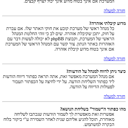
המערכת אם אינך בטוח מדוע אינך יכול לצרף קבצים.
חזרה למעלה
מדוע קיבלתי אזהרה?
כל מנהל ראשי של מערכת קובע את חוקי האתר שלו. אם עברת
על חוק, יתכן שקיבלת אזהרה. שים לב כי זוהי החלטת המנהל
הראשי של המערכת, וקבוצת phpBB לא יכולה לעשות דבר עם
האזהרות באתר הנתון. צור קשר עם המנהל הראשי של המערכת
אם אינך בטוח מדוע קיבלת אזהרה.
חזרה למעלה
כיצד ניתן לדווח למנהל על הודעות?
אם מנהל המערכת מאפשר זאת, אתה תראה כפתור דיווח הודעות
ליד כפתור השליחת הודעה. על ידי לחיצה על הכפתור תעבור
לפעולות הדיווח על הודעה.
חזרה למעלה
מהו כפתור ה“שמור” בשליחת הנושא?
אפשרות זאת מאפשרת לך לשמור הודעות שנכתבו לשליחה
מאוחרת, תוכל להגיע אליהם שנית לאחר השמירה ע"י ביקור בלוח
הבקרה למשתמש.