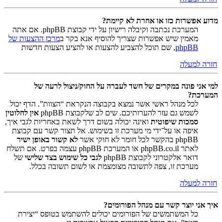
מדוע אפשרות כזו או אחרת לא קיימת?
המערכת נכתבה וקיבלה רישיון על ידי קבוצת phpBB. אם אתה
מאמין שיש אפשרות שצריך להוסיף אנא בקר ב
מרכז ההצעות של
phpBB
, שם תוכל להצביע להצעות או להציע הצעות חדשות
חזרה למעלה
למי אני פונה במקרים של חשד לעברה על החוק/ניצול לרעה של
המערכת?
לכל מנהל ראשי אשר נמצא בקבוצה הנקראת “הצוות”. הדף יכול
לשמש גם עזר להערותיכם. שים לב שלקבוצת phpBB
אין לחלוטין
סמכות שיפוטית
ואינה יכולה בשום דרך לשאת באחריות לגבי איך,
איפה או על־ידי מי מערכת זו בשימוש. אל תצור קשר עם קבוצת
phpBB בהקשר לכל חומר לא חוקי אשר
לא קשור באופן ישיר
לאתר phpBB.co.il או המערכת phpBB עצמה בפרט. אם תשלח
דואר אלקטרוני לקבוצת phpBB
לגבי כל שימוש בצד שלישי
של
מערכת זו, צפה לתשובה מצומצמת או לשום תשובה בכלל.
חזרה למעלה
איך אני יוצר קשר עם מנהל הפורומים?
כל המשתמשים של הפורומים יכולים להשתמש בטופס “יצירת