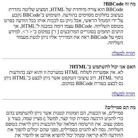
מה זה BBCode?
BBCode הוא צורה מיוחדת של HTML, המציע שליטה נהדרת
בעיצוב בחלקים מסוימים בהודעה. השימוש ב־BBCode נקבע
על־ידי המנהל הראשי, אבל ניתן גם לכבות אותו בכל הודעה בפרט
מטופס השליחה. BBCode עצמו דומה במבנה ל־HTML, אך
התגים תחמים בסוגריים המרובעים [ ו־] במקום ב־< ו־>. למידע
נוסף על BBCode ראה את המדריך אליו ניתן לגשת מעמוד
השליחה.
חזרה למעלה
האם אני יכול להשתמש ב־HTML?
לא. אין אפשרות לשלוח HTML במערכת זו והוא יוצג בהודעות
בתור HTML. רוב עיצובי הטקסט אשר ניתן לבצע ב־HTML ניתן
גם לבצע בעזרת BBCode במקום.
חזרה למעלה
מה הם סמיילים?
סמיילים, או הבעות, הם תמונות קטנות אשר ניתן להשתמש בהם
כדי להביע הרגשה בעזרת קוד קצר, למשל :) מציין שמח, בעוד :(
מסמן עצוב. את הרשימה המלאה של ההבעות ניתן לראות בטופס
השליחה. נסה לא להגזים בסמיילים, מפני שהם יכולים להפוך את
ההודעה ללא קריאה ומנהל יכול להוציא אותם או להסיר את