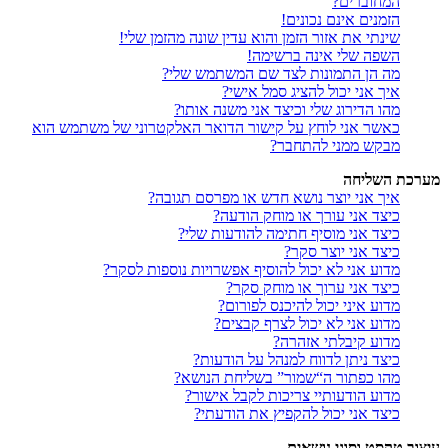
המחוברים?
הזמנים אינם נכונים!
שינתי את אזור הזמן והוא עדין שונה מהזמן שלי!
השפה שלי אינה ברשימה!
מה הן התמונות לצד שם המשתמש שלי?
איך אני יכול להציג סמל אישי?
מהו הדירוג שלי וכיצד אני משנה אותו?
כאשר אני לוחץ על קישור הדואר האלקטרוני של משתמש הוא
מבקש ממני להתחבר?
מערכת השליחה
איך אני יוצר נושא חדש או מפרסם תגובה?
כיצד אני עורך או מוחק הודעה?
כיצד אני מוסיף חתימה להודעות שלי?
כיצד אני יוצר סקר?
מדוע אני לא יכול להוסיף אפשרויות נוספות לסקר?
כיצד אני ערוך או מוחק סקר?
מדוע איני יכול להיכנס לפורום?
מדוע אני לא יכול לצרף קבצים?
מדוע קיבלתי אזהרה?
כיצד ניתן לדווח למנהל על הודעות?
מהו כפתור ה“שמור” בשליחת הנושא?
מדוע הודעותיי צריכות לקבל אישור?
כיצד אני יכול להקפיץ את הודעתי?
עיצוב טקסט וסוגי נושאים