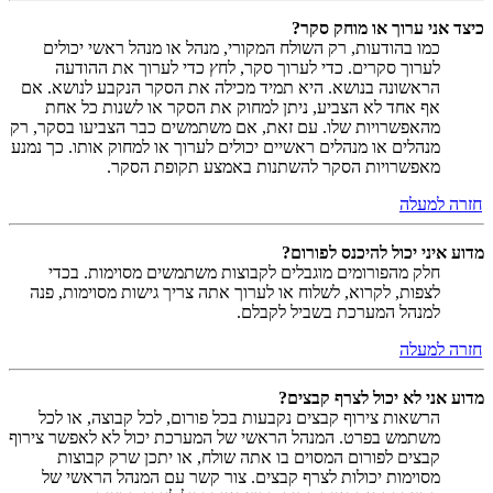
כיצד אני ערוך או מוחק סקר?
כמו בהודעות, רק השולח המקורי, מנהל או מנהל ראשי יכולים
לערוך סקרים. כדי לערוך סקר, לחץ כדי לערוך את ההודעה
הראשונה בנושא. היא תמיד מכילה את הסקר הנקבע לנושא. אם
אף אחד לא הצביע, ניתן למחוק את הסקר או לשנות כל אחת
מהאפשרויות שלו. עם זאת, אם משתמשים כבר הצביעו בסקר, רק
מנהלים או מנהלים ראשיים יכולים לערוך או למחוק אותו. כך נמנע
מאפשרויות הסקר להשתנות באמצע תקופת הסקר.
חזרה למעלה
מדוע איני יכול להיכנס לפורום?
חלק מהפורומים מוגבלים לקבוצות משתמשים מסוימות. בכדי
לצפות, לקרוא, לשלוח או לערוך אתה צריך גישות מסוימות, פנה
למנהל המערכת בשביל לקבלם.
חזרה למעלה
מדוע אני לא יכול לצרף קבצים?
הרשאות צירוף קבצים נקבעות בכל פורום, לכל קבוצה, או לכל
משתמש בפרט. המנהל הראשי של המערכת יכול לא לאפשר צירוף
קבצים לפורום המסוים בו אתה שולח, או יתכן שרק קבוצות
מסוימות יכולות לצרף קבצים. צור קשר עם המנהל הראשי של