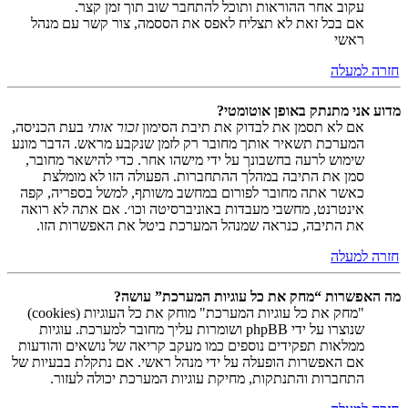
עקוב אחר ההוראות ותוכל להתחבר שוב תוך זמן קצר.
אם בכל זאת לא תצליח לאפס את הססמה, צור קשר עם מנהל
ראשי
חזרה למעלה
מדוע אני מתנתק באופן אוטומטי?
אם לא תסמן את לבדוק את תיבת הסימון
זכור אותי
בעת הכניסה,
המערכת תשאיר אותך מחובר רק לזמן שנקבע מראש. הדבר מונע
שימוש לרעה בחשבונך על ידי מישהו אחר. כדי להישאר מחובר,
סמן את התיבה במהלך ההתחברות. הפעולה הזו לא מומלצת
כאשר אתה מחובר לפורום במחשב משותף, למשל בספריה, קפה
אינטרנט, מחשבי מעבדות באוניברסיטה וכו׳. אם אתה לא רואה
את התיבה, כנראה שמנהל המערכת ביטל את האפשרות הזו.
חזרה למעלה
מה האפשרות “מחק את כל עוגיות המערכת” עושה?
"מחק את כל עוגיות המערכת" מוחק את כל העוגיות (cookies)
שנוצרו על ידי phpBB ושומרות עליך מחובר למערכת. עוגיות
ממלאות תפקידים נוספים כמו מעקב קריאה של נושאים והודעות
אם האפשרות הופעלה על ידי מנהל ראשי. אם נתקלת בבעיות של
התחברות והתנתקות, מחיקת עוגיות המערכת יכולה לעזור.