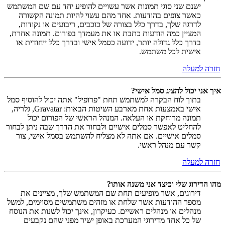
ישנם שני סוגי תמונות אשר עשויים להופיע יחד עם שם המשתמש
כאשר צופים בהודעות. אחד מהם עשוי להיות תמונה הקשורה
לדרגה שלך, בדרך כלל בצורה של כוכבים, ריבועים או נקודות,
המציין כמה הודעות כתבת או את מעמדך בפורום. תמונה אחרת,
בדרך כלל גדולה יותר, ידועה כסמל אישי ובדרך כלל ייחודית או
אישית לכל משתמש.
חזרה למעלה
איך אני יכול להציג סמל אישי?
בתוך לוח הבקרה למשתמש תחת "פרופיל" אתה יכול להוסיף סמל
אישי באמצעות אחת מארבע השיטות הבאות: Gravatar, גלריה,
תמונה מרוחקת או העלאה. המנהל הראשי של הפורום יכול
להחליט לאפשר סמלים אישיים ולבחור את הדרך שבה ניתן לבחור
סמלים אישיים. אם אתה לא מצליח להשתמש בסמל אישי, צור
קשר עם מנהל ראשי.
חזרה למעלה
מהו הדירוג שלי וכיצד אני משנה אותו?
דירוגים, אשר מופיעים תחת שם המשתמש שלך, מציינים את
מספר ההודעות אשר שלחת או מזהים משתמשים מסוימים, למשל
מנהלים או מנהלים ראשיים. כעיקרון, אינך יכול לשנות את הנוסח
של כל אחד מדירוגי המערכת באופן ישיר מפני שהם נקבעים