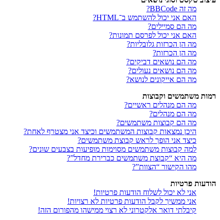
מה זה BBCode?
האם אני יכול להשתמש ב־HTML?
מה הם סמיילים?
האם אני יכול לפרסם תמונות?
מה הן הכרזות גלובליות?
מה הן הכרזות?
מה הם נושאים דביקים?
מה הם נושאים נעולים?
מה הם אייקונים לנושא?
רמות משתמשים וקבוצות
מה הם מנהלים ראשיים?
מה הם מנהלים?
מה הם קבוצות משתמשים?
היכן נמצאות קבוצות המשתמשים וכיצד אני מצטרף לאחת?
כיצד אני הופך לראש קבוצת משתמשים?
למה קבוצות משתמשים מסוימות מופיעות בצבעים שונים?
מה היא “קבוצת משתמשים כברירת מחדל”?
מהו הקישור “הצוות”?
הודעות פרטיות
אני לא יכול לשלוח הודעות פרטיות!
אני ממשיך לקבל הודעות פרטיות לא רצויות!
קיבלתי דואר אלקטרוני לא רצוי ממישהו מהפורום הזה!