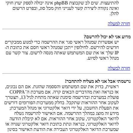
להתיעצות. שים לב שקבוצת phpBB אינה יכולה לספק יעוץ חוקי
ואינה נקודה ליצירת קשר לענייני חוק מכל סוג, ובפרט הרשום
להלן.
חזרה למעלה
מדוע אני לא יכול להרשם?
יש אפשרות שמנהל ראשי סגר את ההרשמה כדי למנוע ממבקרים
חדשים להירשם. לחילופין ייתכן שמנהל ראשי חסם את כתובת ה-
IP שלך או את שם המשתמש שאתה מנסה לרשום. צור קשר עם
מנהל ראשי לסיוע.
חזרה למעלה
נרשמתי אבל אני לא מצליח להתחבר!
ראשית, בדוק את שם המשתמש והססמה שהזנת. אם הם נכונים,
אז כנראה ואת מהדברים הבאים קרה. אם מערכת ה־COPPA
פועלת במערכת ובהרשמה סימנת שאתה מתחת לגיל 13, תצטרך
לעקוב אחר ההוראות שתקבל. בחלק ממערכות הפורומים דורשים
את הפעלת החשבון, על ידי דואר אלקטרוני או מנהל המערכת;
מידע זה מוצג במהלך ההרשמה. אם האישור להרשמה נשלח
לדואר האלקטרוני, עקוב אחר ההוראות. אם לא קיבלת הודעה
לדואר האלקטרוני, כנראה ונתת כתובת דואר אלקטרוני שגויה או
שמערכת הדואר האלקטרוני העבירה את הודעת האישור בסינון