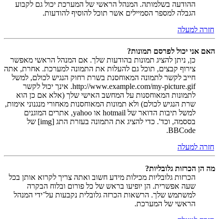
ההודעה בשלמותה. המנהל הראשי של המערכת יכול גם לקבוע
הגבלה למספר הסמיילים אשר תוכל להוסיף להודעות.
חזרה למעלה
האם אני יכול לפרסם תמונות?
כן, ניתן להציג תמונות בהודעות שלך. אם המנהל הראשי מאפשר
צירוף קבצים, תוכל גם להעלות את התמונה למערכת. אחרת, אתה
חייב לקשר לתמונה המאוחסנת בשרת רחוק הנגיש לכולם, למשל
http://www.example.com/my-picture.gif. אינך יכול לקשר
לתמונות המאוחסנות על המחשב האישי שלך (אלא אם כן הוא
שרת הנגיש לכולם) ולא תמונות המאוחסנות מאחורי מנגנוני אימות,
למשל תיבות הדואר של hotmail או yahoo, אתרים המוגנים
בססמה, וכד'. כדי להציג את התמונה בעזרת התג [img] של
BBCode.
חזרה למעלה
מה הן הכרזות גלובליות?
הכרזות גלובליות מכילות מידע חשוב ואתה צריך לקרוא אותן בכל
שעה אפשרית. הן יופיעו בראש של כל פורום ובלוח הבקרה
למשתמש שלך. הרשאות הכרזה גלובלית נקבעות על־ידי המנהל
הראשי של המערכת.