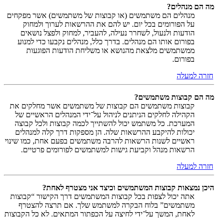
מה הם מנהלים?
מנהלים הם משתמשים (או קבוצות של משתמשים) אשר מפקחים
על הפורומים בכל יום. יש להם את ההרשאות לערוך ולמחוק
הודעות ולנעול, לשחרר נעילה, להעביר, למחוק ולפצל נושאים
בפורום אותו הם מנהלים. בדרך כלל, מנהלים נקבעו כדי למנוע
ממשתמשים מלצאת מהנושא או משליחת הודעות הפוגעות
בפורום.
חזרה למעלה
מה הם קבוצות משתמשים?
קבוצות משתמשים הם קבוצות של משתמשים אשר מחלקים את
הקהילה לחלקים הניתנים לניהול על־ידי המנהלים הראשיים של
המערכת. כל משתמש יכול להשתייך לכמה קבוצות ולכל קבוצה
יכולות להיקבע ההרשאות שלה. הן מספקות דרך קלה למנהלים
ראשיים לשנות הרשאות להרבה משתמשים בפעם אחת, כמו שינוי
הרשאות מנהל וקביעת גישות למשתמשים לפורומים פרטיים.
חזרה למעלה
היכן נמצאות קבוצות המשתמשים וכיצד אני מצטרף לאחת?
אתה יכול לצפות בכל קבוצות המשתמשים דרך הקישור “קבוצות
משתמשים” בלוח הבקרה למשתמש שלך. אם תרצה להצטרף
לאחת, המשך על־ידי לחיצה על הכפתור המתאים. לא כל הקבוצות