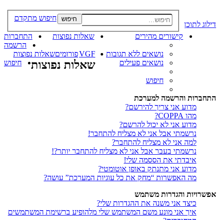
חיפוש מתקדם
חיפוש
דילוג לתוכן
קישורים מהירים
שאלות נפוצות
התחברות
הרשמה
נושאים ללא תגובות
VGF
פורומים
שאלות נפוצות
נושאים פעילים
שאלות נפוצות
חיפוש
חיפוש
התחברות והרשמה למערכת
מדוע אני צריך להירשם?
מהו COPPA?
מדוע אני לא יכול להרשם?
נרשמתי אבל אני לא מצליח להתחבר!
למה אני לא מצליח להתחבר?
נרשמתי בעבר אבל אני לא מצליח להתחבר יותר?!
איבדתי את הססמה שלי!
מדוע אני מתנתק באופן אוטומטי?
מה האפשרות “מחק את כל עוגיות המערכת” עושה?
אפשרויות והגדרות משתמש
כיצד אני משנה את ההגדרות שלי?
איך אני מונע משם המשתמש שלי מלהופיע ברשימת המשתמשים