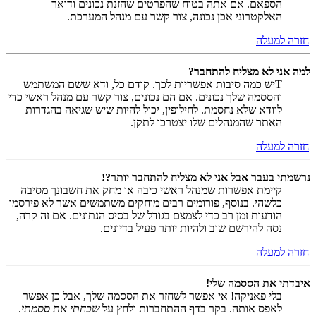
הספאם. אם אתה בטוח שהפרטים שהזנת נכונים ודואר
האלקטרוני אכן נכונה, צור קשר עם מנהל המערכת.
חזרה למעלה
למה אני לא מצליח להתחבר?
Tיש כמה סיבות אפשריות לכך. קודם כל, ודא ששם המשתמש
והססמה שלך נכונים. אם הם נכונים, צור קשר עם מנהל ראשי כדי
לוודא שלא נחסמת. לחילופין, יכול להיות שיש שגיאה בהגדרות
האתר שהמנהלים שלו יצטרכו לתקן.
חזרה למעלה
נרשמתי בעבר אבל אני לא מצליח להתחבר יותר?!
קיימת אפשרות שמנהל ראשי כיבה או מחק את חשבונך מסיבה
כלשהי. בנוסף, פורומים רבים מוחקים משתמשים אשר לא פירסמו
הודעות זמן רב כדי לצמצם בגודל של בסיס הנתונים. אם זה קרה,
נסה להירשם שוב ולהיות יותר פעיל בדיונים.
חזרה למעלה
איבדתי את הססמה שלי!
בלי פאניקה! אי אפשר לשחזר את הססמה שלך, אבל כן אפשר
לאפס אותה. בקר בדף ההתחברות ולחץ על
שכחתי את ססמתי
.