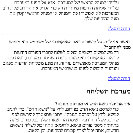
על־ידי המנהל הראשי של המערכת. אנא אל תפגע במערכת
על־ידי שליחת הודעות מיותרות רק כדי הגדיל את הדירוג שלך. רוב
המערכות לא יאפשרו זאת והמנהל או המנהל הראשי יקטין את
מונה ההודעות שלך.
חזרה למעלה
כאשר אני לוחץ על קישור הדואר האלקטרוני של משתמש הוא מבקש
ממני להתחבר?
רק משתמשים רשומים יכולים לשלוח לחברי הפורום הודעות
לדואר האלקטרוני באמצעות טופס השליחה במערכת, וזאת עם
מנהלי המערכת מאפשרים עזר זה. זה מונע משליחת הודעות ספאם
והודעות היכולות לפגוע במשתמשי המערכת.
חזרה למעלה
מערכת השליחה
איך אני יוצר נושא חדש או מפרסם תגובה?
כדי לפרסם נושא חדש בפורום, לחץ על "נושא חדש". כדי להגיב
לנושא, לחץ על "פרסם תגובה". ייתכן שתצטרך להירשם לפני
שתוכל לשלוח הודעה.רשימת ההרשאות שלך בכל פורום זמינה
בתחתית מסכי פורום ונושא. לדוגמא: אתה יכול לשלוח נושאים
חדשים, אתה יכול לצרף קבצים להודעות, וכן הלאה.