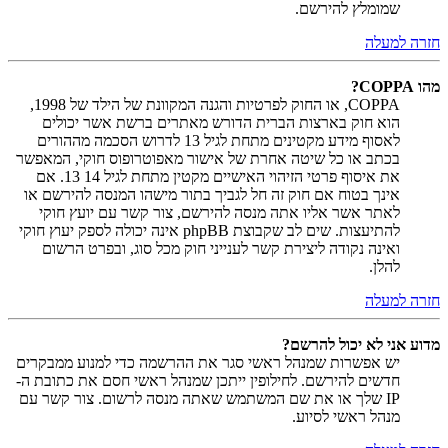
שמומלץ להירשם.
חזרה למעלה
מהו COPPA?
COPPA, או החוק לפרטיות והגנה המקוונת של הילד של 1998,
הוא חוק בארצות הברית הדורש מאתרים ברשת אשר יכולים
לאסוף מידע מקטינים מתחת לגיל 13 לדרוש הסכמה מההורים
בכתב או כל שיטה אחרת של אישור מאפוטרופוס חוקי, המאפשר
את איסוף פרטי הזיהוי האישיים מקטין מתחת לגיל 14 13. אם
אינך בטוח אם חוק זה חל לגביך בתור מישהו המנסה להירשם או
לאתר אשר אליו אתה מנסה להירשם, צור קשר עם יועץ חוקי
להתיעצות. שים לב שקבוצת phpBB אינה יכולה לספק יעוץ חוקי
ואינה נקודה ליצירת קשר לענייני חוק מכל סוג, ובפרט הרשום
להלן.
חזרה למעלה
מדוע אני לא יכול להרשם?
יש אפשרות שמנהל ראשי סגר את ההרשמה כדי למנוע ממבקרים
חדשים להירשם. לחילופין ייתכן שמנהל ראשי חסם את כתובת ה-
IP שלך או את שם המשתמש שאתה מנסה לרשום. צור קשר עם
מנהל ראשי לסיוע.