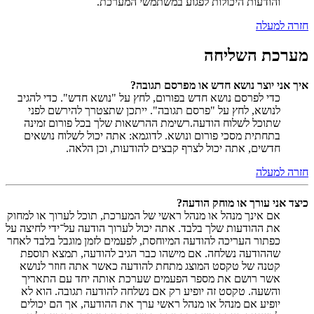
והודעות היכולות לפגוע במשתמשי המערכת.
חזרה למעלה
מערכת השליחה
איך אני יוצר נושא חדש או מפרסם תגובה?
כדי לפרסם נושא חדש בפורום, לחץ על "נושא חדש". כדי להגיב
לנושא, לחץ על "פרסם תגובה". ייתכן שתצטרך להירשם לפני
שתוכל לשלוח הודעה.רשימת ההרשאות שלך בכל פורום זמינה
בתחתית מסכי פורום ונושא. לדוגמא: אתה יכול לשלוח נושאים
חדשים, אתה יכול לצרף קבצים להודעות, וכן הלאה.
חזרה למעלה
כיצד אני עורך או מוחק הודעה?
אם אינך מנהל או מנהל ראשי של המערכת, תוכל לערוך או למחוק
את ההודעות שלך בלבד. אתה יכול לערוך הודעה על־ידי לחיצה על
כפתור העריכה להודעה המיוחסת, לפעמים לזמן מוגבל בלבד לאחר
שההודעה נשלחה. אם מישהו כבר הגיב להודעה, תמצא תוספת
קטנה של טקסט המוצג מתחת להודעה כאשר אתה חוזר לנושא
אשר רושם את מספר הפעמים שערכת אותה יחד עם התאריך
והשעה. טקסט זה יופיע רק אם נשלחה להודעה תגובה. הוא לא
יופיע אם מנהל או מנהל ראשי ערך את ההודעה, אך הם יכולים