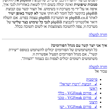
לשמש גם עזר להערותיכם. שים לב שלקבוצת phpBB
אין לחלוטין
סמכות שיפוטית
ואינה יכולה בשום דרך לשאת באחריות לגבי איך,
איפה או על־ידי מי מערכת זו בשימוש. אל תצור קשר עם קבוצת
phpBB בהקשר לכל חומר לא חוקי אשר
לא קשור באופן ישיר
לאתר phpBB.co.il או המערכת phpBB עצמה בפרט. אם תשלח
דואר אלקטרוני לקבוצת phpBB
לגבי כל שימוש בצד שלישי
של
מערכת זו, צפה לתשובה מצומצמת או לשום תשובה בכלל.
חזרה למעלה
איך אני יוצר קשר עם מנהל הפורומים?
כל המשתמשים של הפורומים יכולים להשתמש בטופס “יצירת
קשר”, אם מנהל הפורומים הפעיל אפשרות זו.
משתמשים רשומים יכולים לצפות גם בעמוד “הצוות”.
חזרה למעלה
עבור אל
פייסבוק
↲ קבוצת "רטרו ישראל"
ראשי
↲ פורום VGFreak - כללי
↲ פורום VGFreak - טכני
חיצוני
↲ פורום VGFreak - ישן