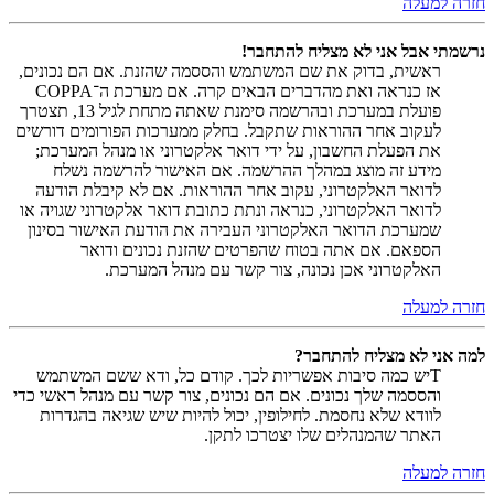
חזרה למעלה
נרשמתי אבל אני לא מצליח להתחבר!
ראשית, בדוק את שם המשתמש והססמה שהזנת. אם הם נכונים,
אז כנראה ואת מהדברים הבאים קרה. אם מערכת ה־COPPA
פועלת במערכת ובהרשמה סימנת שאתה מתחת לגיל 13, תצטרך
לעקוב אחר ההוראות שתקבל. בחלק ממערכות הפורומים דורשים
את הפעלת החשבון, על ידי דואר אלקטרוני או מנהל המערכת;
מידע זה מוצג במהלך ההרשמה. אם האישור להרשמה נשלח
לדואר האלקטרוני, עקוב אחר ההוראות. אם לא קיבלת הודעה
לדואר האלקטרוני, כנראה ונתת כתובת דואר אלקטרוני שגויה או
שמערכת הדואר האלקטרוני העבירה את הודעת האישור בסינון
הספאם. אם אתה בטוח שהפרטים שהזנת נכונים ודואר
האלקטרוני אכן נכונה, צור קשר עם מנהל המערכת.
חזרה למעלה
למה אני לא מצליח להתחבר?
Tיש כמה סיבות אפשריות לכך. קודם כל, ודא ששם המשתמש
והססמה שלך נכונים. אם הם נכונים, צור קשר עם מנהל ראשי כדי
לוודא שלא נחסמת. לחילופין, יכול להיות שיש שגיאה בהגדרות
האתר שהמנהלים שלו יצטרכו לתקן.
חזרה למעלה