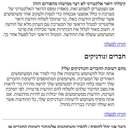
קיבלתי דואר אלקטרוני לא רצוי ממישהו מהפורום הזה!
אנו מצטערים לשמוע זאת. מאפיין טופס הדואר האלקטרוני של
מערכת זו כולל אמצעי אבטחה כדי לנסות ולעקוב אחר משתמשים
אשר שולחים הודעות כאלו, כך שתוכל לשלוח הודעת דואר
אלקטרוני למנהל הראשי של המערכת עם העתק מלא של הודעה
זו. חשוב מאוד לכלול את הכותרות אשר מכילות את פרטי
המשתמש ששלח את ההודעה. המנהל הראשי יוכל לפעול אחר כך.
חזרה למעלה
חברים ונודניקים
מהם רשימת החברים והנודניקים שלי?
אתה יכול להשתמש ברשימות אלו כדי לסדר את המשתמשים
האחרים של המערכת. משתמשים המתווספים לרשימת החברים
שלך ירשמו בלוח הבקרה למשתמש שלך לגישה מהירה כדי לראות
את מצב החיבור שלהם ולשלוח להם הודעות פרטיות. לפי תמיכת
הערכה, הודעות ממשתמשים אלו יכולות גם להיות מודגשות. אם
אתה מוסיף משתמש לרשימת הנודניקים שלך, כל ההודעות אשר
הוא שולח יוסתרו כברירת מחדל.
חזרה למעלה
כיצד אני יכול להוסיף / להסיר משתמשים אל/מתוך רשימת החברים או