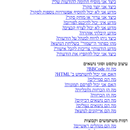
כיצד אני מוסיף חתימה להודעות שלי?
כיצד אני יוצר סקר?
מדוע אני לא יכול להוסיף אפשרויות נוספות לסקר?
כיצד אני ערוך או מוחק סקר?
מדוע איני יכול להיכנס לפורום?
מדוע אני לא יכול לצרף קבצים?
מדוע קיבלתי אזהרה?
כיצד ניתן לדווח למנהל על הודעות?
מהו כפתור ה“שמור” בשליחת הנושא?
מדוע הודעותיי צריכות לקבל אישור?
כיצד אני יכול להקפיץ את הודעתי?
עיצוב טקסט וסוגי נושאים
מה זה BBCode?
האם אני יכול להשתמש ב־HTML?
מה הם סמיילים?
האם אני יכול לפרסם תמונות?
מה הן הכרזות גלובליות?
מה הן הכרזות?
מה הם נושאים דביקים?
מה הם נושאים נעולים?
מה הם אייקונים לנושא?
רמות משתמשים וקבוצות
מה הם מנהלים ראשיים?