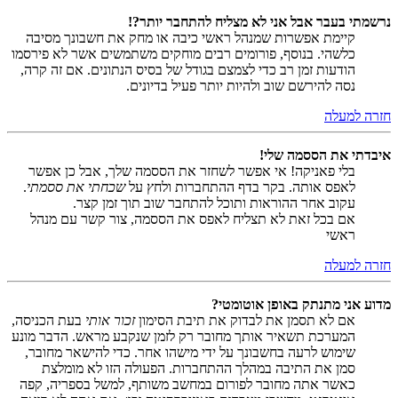
נרשמתי בעבר אבל אני לא מצליח להתחבר יותר?!
קיימת אפשרות שמנהל ראשי כיבה או מחק את חשבונך מסיבה
כלשהי. בנוסף, פורומים רבים מוחקים משתמשים אשר לא פירסמו
הודעות זמן רב כדי לצמצם בגודל של בסיס הנתונים. אם זה קרה,
נסה להירשם שוב ולהיות יותר פעיל בדיונים.
חזרה למעלה
איבדתי את הססמה שלי!
בלי פאניקה! אי אפשר לשחזר את הססמה שלך, אבל כן אפשר
לאפס אותה. בקר בדף ההתחברות ולחץ על
שכחתי את ססמתי
.
עקוב אחר ההוראות ותוכל להתחבר שוב תוך זמן קצר.
אם בכל זאת לא תצליח לאפס את הססמה, צור קשר עם מנהל
ראשי
חזרה למעלה
מדוע אני מתנתק באופן אוטומטי?
אם לא תסמן את לבדוק את תיבת הסימון
זכור אותי
בעת הכניסה,
המערכת תשאיר אותך מחובר רק לזמן שנקבע מראש. הדבר מונע
שימוש לרעה בחשבונך על ידי מישהו אחר. כדי להישאר מחובר,
סמן את התיבה במהלך ההתחברות. הפעולה הזו לא מומלצת
כאשר אתה מחובר לפורום במחשב משותף, למשל בספריה, קפה