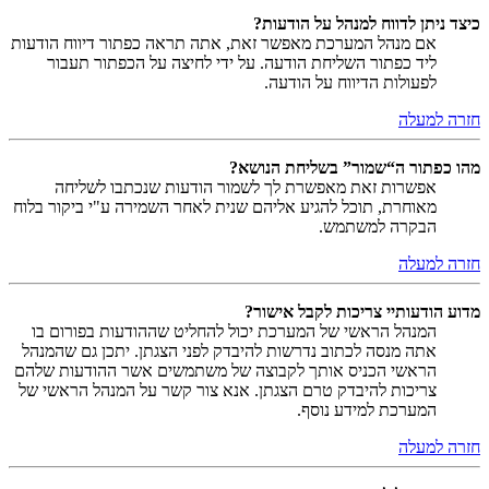
כיצד ניתן לדווח למנהל על הודעות?
אם מנהל המערכת מאפשר זאת, אתה תראה כפתור דיווח הודעות
ליד כפתור השליחת הודעה. על ידי לחיצה על הכפתור תעבור
לפעולות הדיווח על הודעה.
חזרה למעלה
מהו כפתור ה“שמור” בשליחת הנושא?
אפשרות זאת מאפשרת לך לשמור הודעות שנכתבו לשליחה
מאוחרת, תוכל להגיע אליהם שנית לאחר השמירה ע"י ביקור בלוח
הבקרה למשתמש.
חזרה למעלה
מדוע הודעותיי צריכות לקבל אישור?
המנהל הראשי של המערכת יכול להחליט שההודעות בפורום בו
אתה מנסה לכתוב נדרשות להיבדק לפני הצגתן. יתכן גם שהמנהל
הראשי הכניס אותך לקבוצה של משתמשים אשר ההודעות שלהם
צריכות להיבדק טרם הצגתן. אנא צור קשר על המנהל הראשי של
המערכת למידע נוסף.
חזרה למעלה