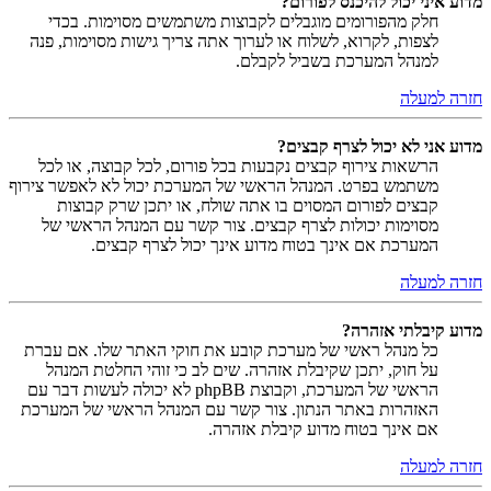
מדוע איני יכול להיכנס לפורום?
חלק מהפורומים מוגבלים לקבוצות משתמשים מסוימות. בכדי
לצפות, לקרוא, לשלוח או לערוך אתה צריך גישות מסוימות, פנה
למנהל המערכת בשביל לקבלם.
חזרה למעלה
מדוע אני לא יכול לצרף קבצים?
הרשאות צירוף קבצים נקבעות בכל פורום, לכל קבוצה, או לכל
משתמש בפרט. המנהל הראשי של המערכת יכול לא לאפשר צירוף
קבצים לפורום המסוים בו אתה שולח, או יתכן שרק קבוצות
מסוימות יכולות לצרף קבצים. צור קשר עם המנהל הראשי של
המערכת אם אינך בטוח מדוע אינך יכול לצרף קבצים.
חזרה למעלה
מדוע קיבלתי אזהרה?
כל מנהל ראשי של מערכת קובע את חוקי האתר שלו. אם עברת
על חוק, יתכן שקיבלת אזהרה. שים לב כי זוהי החלטת המנהל
הראשי של המערכת, וקבוצת phpBB לא יכולה לעשות דבר עם
האזהרות באתר הנתון. צור קשר עם המנהל הראשי של המערכת
אם אינך בטוח מדוע קיבלת אזהרה.
חזרה למעלה