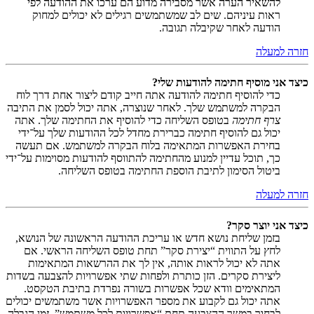
להשאיר הערה אשר מסבירה מדוע הם ערכו את ההודעה לפי
ראות עיניהם. שים לב שמשתמשים רגילים לא יכולים למחוק
הודעה לאחר שקיבלה תגובה.
חזרה למעלה
כיצד אני מוסיף חתימה להודעות שלי?
כדי להוסיף חתימה להודעה אתה חייב קודם ליצור אחת דרך לוח
הבקרה למשתמש שלך. לאחר שנוצרה, אתה יכול לסמן את התיבה
צרף חתימה
בטופס השליחה כדי להוסיף את החתימה שלך. אתה
יכול גם להוסיף חתימה כברירת מחדל לכל ההודעות שלך על־ידי
בחירת האפשרות המתאימה בלוח הבקרה למשתמש. אם תעשה
כך, תוכל עדיין למנוע מהחתימה להתווסף להודעות מסוימות על־ידי
ביטול הסימון לתיבת הוספת החתימה בטופס השליחה.
חזרה למעלה
כיצד אני יוצר סקר?
בזמן שליחת נושא חדש או עריכת ההודעה הראשונה של הנושא,
לחץ על התווית “יצירת סקר” תחת טופס השליחה הראשי. אם
אתה לא יכול לראות אותה, אין לך את ההרשאות המתאימות
ליצירת סקרים. הזן כותרת ולפחות שתי אפשרויות להצבעה בשדות
המתאימים וודא שכל אפשרות בשורה נפרדת בתיבת הטקסט.
אתה יכול גם לקבוע את מספר האפשרויות אשר משתמשים יכולים
לבחור במשך ההצבעה תחת “אפשרויות לכל משתמש”, זמן הגבלה