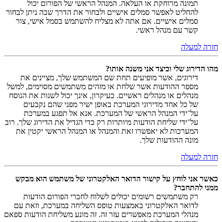
תמונה מרוחקת או העלאה. המנהל הראשי של הפורום יכול
להחליט לאפשר סמלים אישיים ולבחור את הדרך שבה ניתן לבחור
סמלים אישיים. אם אתה לא מצליח להשתמש בסמל אישי, צור
קשר עם מנהל ראשי.
חזרה למעלה
מהו הדירוג שלי וכיצד אני משנה אותו?
דירוגים, אשר מופיעים תחת שם המשתמש שלך, מציינים את
מספר ההודעות אשר שלחת או מזהים משתמשים מסוימים, למשל
מנהלים או מנהלים ראשיים. כעיקרון, אינך יכול לשנות את הנוסח
של כל אחד מדירוגי המערכת באופן ישיר מפני שהם נקבעים
על־ידי המנהל הראשי של המערכת. אנא אל תפגע במערכת
על־ידי שליחת הודעות מיותרות רק כדי הגדיל את הדירוג שלך. רוב
המערכות לא יאפשרו זאת והמנהל או המנהל הראשי יקטין את
מונה ההודעות שלך.
חזרה למעלה
כאשר אני לוחץ על קישור הדואר האלקטרוני של משתמש הוא מבקש
ממני להתחבר?
רק משתמשים רשומים יכולים לשלוח לחברי הפורום הודעות
לדואר האלקטרוני באמצעות טופס השליחה במערכת, וזאת עם
מנהלי המערכת מאפשרים עזר זה. זה מונע משליחת הודעות ספאם