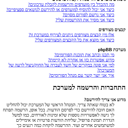
מה ההבדל בין מועדפים והרשמות לקבלת עדכונים?
כיצד אני יכול להוסיף למועדפים או להירשם לנושאים ספציפיים?
כיצד אני נרשם לפורום מסוים?
כיצד אני מסיר את ההרשמות שלי?
קבצים מצורפים
אלו מין קבצים מצורפים ניתנים לצירוף במערכת זו?
כיצד אני מוצא את כל הקבצים המצורפים שלי?
מערכת phpBB
מי תכנן וכתב את תוכנת הפורומים?
מדוע אפשרות כזו או אחרת לא קיימת?
למי אני פונה במקרים של חשד לעברה על החוק/ניצול לרעה של
המערכת?
איך אני יוצר קשר עם מנהל הפורומים?
התחברות והרשמה למערכת
מדוע אני צריך להירשם?
לא בטוח שאתה צריך. המנהל הראשי של המערכת יכול להחליט
האם חובה להירשם כדי לפרסם הודעות. בכל אופן, הרשמה תפתח
לך גישה לאפשרויות נוספות שלא זמינות לאורחים, כמו למשל
הגדרת תמונת פרופיל, שליחת הודעות פרטיות או אימיילים
למשתמשים אחרים ועוד. ההרשמה לוקחת כמה רגעים כך