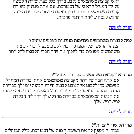
ראש קבוצת משתמשים נקבע בדרך כלל בעת יצירת הקבוצה
על־ידי המנהל הראשי של המערכת. אם אתה מעוניין ביצירת
קבוצת משתמשים, אתה צריך ראשית ליצור קשר עם המנהל
הראשי. נסה שליחת הודעה פרטית.
חזרה למעלה
למה קבוצות משתמשים מסוימות מופיעות בצבעים שונים?
המנהל הראשי של המערכת יכול לקבוע צבע לחברי קבוצת
משתמשים מסוימת כדי להפוך את זיהוי חברי הקבוצה לקל יותר.
חזרה למעלה
מה היא “קבוצת משתמשים כברירת מחדל”?
אם אתה חבר של יותר מקבוצת משתמשים אחת, ברירת המחדל
בשימוש כדי לקבוע איזה צבע קבוצה ודירוג קבוצה יוצגו לך כברירת
מחדל. המנהל הראשי של המערכת יכול לאפשר לך הרשאה לשנות
את קבוצת המשתמשים כברירת מחדל שלך דרך לוח הבקרה
למשתמש שלך.
חזרה למעלה
מהו הקישור “הצוות”?
עמוד זה מספק לך את רשימת הצוות של המערכת, כולל המנהלים