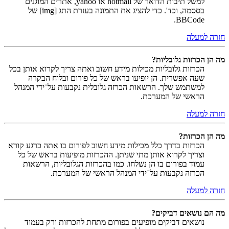
למשל תיבות הדואר של hotmail או yahoo, אתרים המוגנים
בססמה, וכד'. כדי להציג את התמונה בעזרת התג [img] של
BBCode.
חזרה למעלה
מה הן הכרזות גלובליות?
הכרזות גלובליות מכילות מידע חשוב ואתה צריך לקרוא אותן בכל
שעה אפשרית. הן יופיעו בראש של כל פורום ובלוח הבקרה
למשתמש שלך. הרשאות הכרזה גלובלית נקבעות על־ידי המנהל
הראשי של המערכת.
חזרה למעלה
מה הן הכרזות?
הכרזות בדרך כלל מכילות מידע חשוב לפורום בו אתה כרגע קורא
וצריך לקרוא אותן מתי שניתן. ההכרזות מופיעות בראש של כל
עמוד בפורום בו הן נשלחו. כמו בהכרזות הגלובליות, הרשאות
הכרזה נקבעות על־ידי המנהל הראשי של המערכת.
חזרה למעלה
מה הם נושאים דביקים?
נושאים דביקים מופיעים בפורום מתחת להכרזות ורק בעמוד