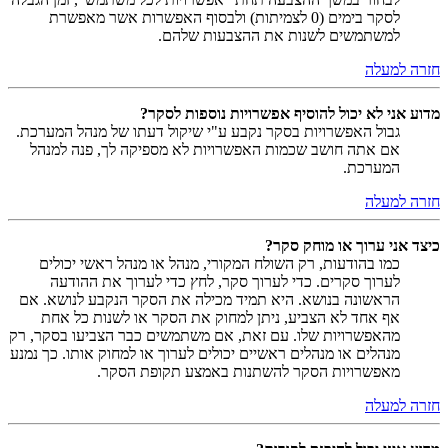
לסקר בימים (0 לצמיתות) ולבסוף האפשרות אשר מאפשרת
למשתמשים לשנות את ההצבעות שלהם.
חזרה למעלה
מדוע אני לא יכול להוסיף אפשרויות נוספות לסקר?
גבול האפשרויות בסקר נקבע ע"י שיקול דעתו של מנהל המערכת.
אם אתה חושב שכמות האפשרויות לא מספיקה לך, פנה למנהל
המערכת.
חזרה למעלה
כיצד אני ערוך או מוחק סקר?
כמו בהודעות, רק השולח המקורי, מנהל או מנהל ראשי יכולים
לערוך סקרים. כדי לערוך סקר, לחץ כדי לערוך את ההודעה
הראשונה בנושא. היא תמיד מכילה את הסקר הנקבע לנושא. אם
אף אחד לא הצביע, ניתן למחוק את הסקר או לשנות כל אחת
מהאפשרויות שלו. עם זאת, אם משתמשים כבר הצביעו בסקר, רק
מנהלים או מנהלים ראשיים יכולים לערוך או למחוק אותו. כך נמנע
מאפשרויות הסקר להשתנות באמצע תקופת הסקר.
חזרה למעלה