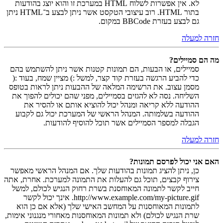
לא. אין אפשרות לשלוח HTML במערכת זו והוא יוצג בהודעות
בתור HTML. רוב עיצובי הטקסט אשר ניתן לבצע ב־HTML ניתן
גם לבצע בעזרת BBCode במקום.
חזרה למעלה
מה הם סמיילים?
סמיילים, או הבעות, הם תמונות קטנות אשר ניתן להשתמש בהם
כדי להביע הרגשה בעזרת קוד קצר, למשל :) מציין שמח, בעוד :(
מסמן עצוב. את הרשימה המלאה של ההבעות ניתן לראות בטופס
השליחה. נסה לא להגזים בסמיילים, מפני שהם יכולים להפוך את
ההודעה ללא קריאה ומנהל יכול להוציא אותם או להסיר את
ההודעה בשלמותה. המנהל הראשי של המערכת יכול גם לקבוע
הגבלה למספר הסמיילים אשר תוכל להוסיף להודעות.
חזרה למעלה
האם אני יכול לפרסם תמונות?
כן, ניתן להציג תמונות בהודעות שלך. אם המנהל הראשי מאפשר
צירוף קבצים, תוכל גם להעלות את התמונה למערכת. אחרת, אתה
חייב לקשר לתמונה המאוחסנת בשרת רחוק הנגיש לכולם, למשל
http://www.example.com/my-picture.gif. אינך יכול לקשר
לתמונות המאוחסנות על המחשב האישי שלך (אלא אם כן הוא
שרת הנגיש לכולם) ולא תמונות המאוחסנות מאחורי מנגנוני אימות,