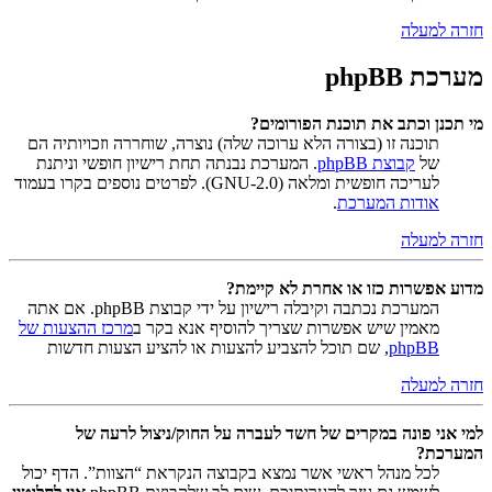
חזרה למעלה
מערכת phpBB
מי תכנן וכתב את תוכנת הפורומים?
תוכנה זו (בצורה הלא ערוכה שלה) נוצרה, שוחררה וזכויותיה הם
של
קבוצת phpBB
. המערכת נבנתה תחת רישיון חופשי וניתנת
לעריכה חופשית ומלאה (GNU-2.0). לפרטים נוספים בקרו בעמוד
אודות המערכת
.
חזרה למעלה
מדוע אפשרות כזו או אחרת לא קיימת?
המערכת נכתבה וקיבלה רישיון על ידי קבוצת phpBB. אם אתה
מאמין שיש אפשרות שצריך להוסיף אנא בקר ב
מרכז ההצעות של
phpBB
, שם תוכל להצביע להצעות או להציע הצעות חדשות
חזרה למעלה
למי אני פונה במקרים של חשד לעברה על החוק/ניצול לרעה של
המערכת?
לכל מנהל ראשי אשר נמצא בקבוצה הנקראת “הצוות”. הדף יכול