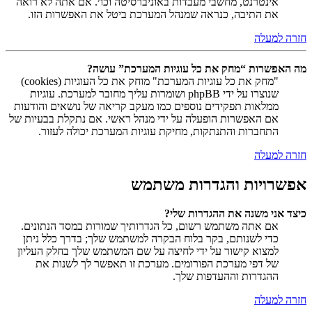
אינטרנט, מחשבי מעבדות באוניברסיטה וכו׳. אם אתה לא רואה
את התיבה, כנראה שמנהל המערכת ביטל את האפשרות הזו.
חזרה למעלה
מה האפשרות “מחק את כל עוגיות המערכת” עושה?
"מחק את כל עוגיות המערכת" מוחק את כל העוגיות (cookies)
שנוצרו על ידי phpBB ושומרות עליך מחובר למערכת. עוגיות
ממלאות תפקידים נוספים כמו מעקב קריאה של נושאים והודעות
אם האפשרות הופעלה על ידי מנהל ראשי. אם נתקלת בבעיות של
התחברות והתנתקות, מחיקת עוגיות המערכת יכולה לעזור.
חזרה למעלה
אפשרויות והגדרות משתמש
כיצד אני משנה את ההגדרות שלי?
אם אתה משתמש רשום, כל הגדרותיך שמורות במסד הנתונים.
כדי לשנותם, בקר בלוח הבקרה למשתמש שלך; בדרך כלל ניתן
למצוא קישור על ידי לחיצה על שם המשתמש שלך בחלק העליון
של דפי מערכת הפורומים. מערכת זו תאפשר לך לשנות את
ההגדרות וההעדפות שלך.
חזרה למעלה