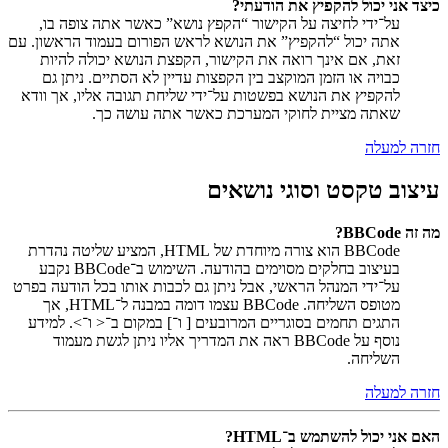
כיצד אני יכול להקפיץ את הודעתי?
על־ידי לחיצה על הקישור “הקפץ נושא” כאשר אתה צופה בו,
אתה יכול “להקפיץ” את הנושא לראש הפורום בעמוד הראשון. עם
זאת, אם אינך רואה את הקישור, הקפצת הנושא יכולה להיות
כבויה או הזמן המוקצב בין הקפצות עדיין לא הסתיים. ניתן גם
להקפיץ את הנושא בפשטות על־ידי שליחת תגובה אליו, אך וודא
שאתה מציית לחוקי המערכת כאשר אתה עושה כך.
חזרה למעלה
עיצוב טקסט וסוגי נושאים
מה זה BBCode?
BBCode הוא צורה מיוחדת של HTML, המציע שליטה נהדרת
בעיצוב בחלקים מסוימים בהודעה. השימוש ב־BBCode נקבע
על־ידי המנהל הראשי, אבל ניתן גם לכבות אותו בכל הודעה בפרט
מטופס השליחה. BBCode עצמו דומה במבנה ל־HTML, אך
התגים תחמים בסוגריים המרובעים [ ו־] במקום ב־< ו־>. למידע
נוסף על BBCode ראה את המדריך אליו ניתן לגשת מעמוד
השליחה.
חזרה למעלה
האם אני יכול להשתמש ב־HTML?