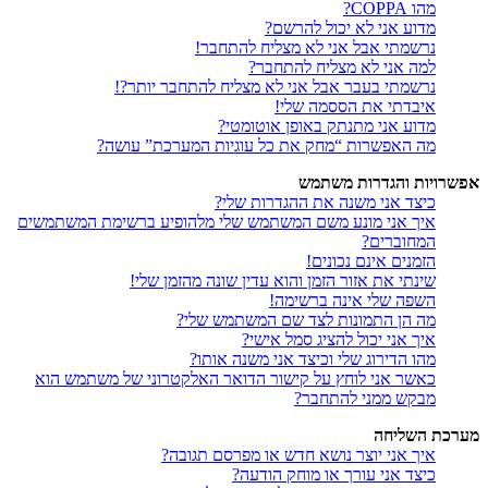
מהו COPPA?
מדוע אני לא יכול להרשם?
נרשמתי אבל אני לא מצליח להתחבר!
למה אני לא מצליח להתחבר?
נרשמתי בעבר אבל אני לא מצליח להתחבר יותר?!
איבדתי את הססמה שלי!
מדוע אני מתנתק באופן אוטומטי?
מה האפשרות “מחק את כל עוגיות המערכת” עושה?
אפשרויות והגדרות משתמש
כיצד אני משנה את ההגדרות שלי?
איך אני מונע משם המשתמש שלי מלהופיע ברשימת המשתמשים
המחוברים?
הזמנים אינם נכונים!
שינתי את אזור הזמן והוא עדין שונה מהזמן שלי!
השפה שלי אינה ברשימה!
מה הן התמונות לצד שם המשתמש שלי?
איך אני יכול להציג סמל אישי?
מהו הדירוג שלי וכיצד אני משנה אותו?
כאשר אני לוחץ על קישור הדואר האלקטרוני של משתמש הוא
מבקש ממני להתחבר?
מערכת השליחה
איך אני יוצר נושא חדש או מפרסם תגובה?
כיצד אני עורך או מוחק הודעה?