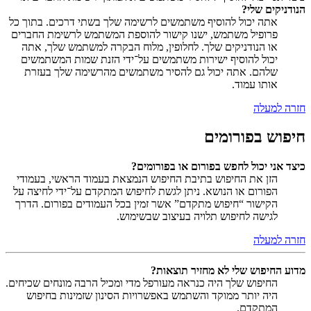
הנודניקים שלי?
אתה יכול להוסיף משתמשים לרשימה שלך בשתי דרכים. בתוך כל
פרופיל משתמש, ישנו קישור להוספת המשתמש לרשימת החברים
או הנודניקים שלך. לחלופין, מלוח הבקרה למשתמש שלך, אתה
יכול להוסיף ישירות משתמשים על־ידי הזנת שמות המשתמשים
שלהם. אתה יכול גם להסיר משתמשים מהרשימה שלך בעזרת
אותו עמוד.
חזרה למעלה
חיפוש בפורומים
כיצד אני יכול לחפש בפורום או בפורומים?
הזן את החיפוש בתיבת החיפוש הנמצאת בעמוד הראשי, בעמודי
הפורום או הנושא. ניתן לגשת לחיפוש המתקדם על־ידי לחיצה על
הקישור “חיפוש מתקדם” אשר זמין בכל העמודים בפורום. הדרך
לגישה לחיפוש תלויה בעיצוב שבשימוש.
חזרה למעלה
מדוע החיפוש שלי לא מחזיר תוצאות?
החיפוש שלך היה כנראה מעורפל מדי ומכיל הרבה מונחים שכיחים.
היה יותר ממוקד והשתמש באפשרויות הסינון שזמינות בחיפוש
המתקדם.