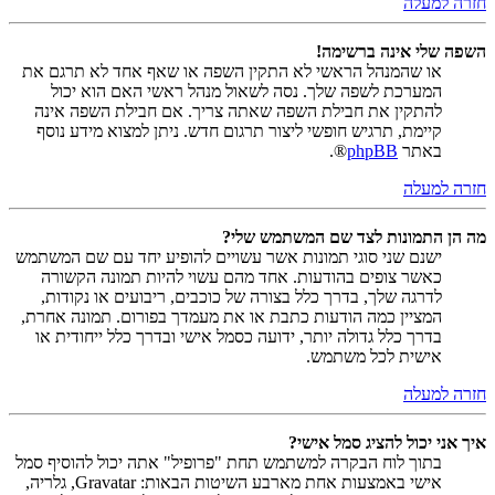
חזרה למעלה
השפה שלי אינה ברשימה!
או שהמנהל הראשי לא התקין השפה או שאף אחד לא תרגם את
המערכת לשפה שלך. נסה לשאול מנהל ראשי האם הוא יכול
להתקין את חבילת השפה שאתה צריך. אם חבילת השפה אינה
קיימת, תרגיש חופשי ליצור תרגום חדש. ניתן למצוא מידע נוסף
באתר
phpBB
®.
חזרה למעלה
מה הן התמונות לצד שם המשתמש שלי?
ישנם שני סוגי תמונות אשר עשויים להופיע יחד עם שם המשתמש
כאשר צופים בהודעות. אחד מהם עשוי להיות תמונה הקשורה
לדרגה שלך, בדרך כלל בצורה של כוכבים, ריבועים או נקודות,
המציין כמה הודעות כתבת או את מעמדך בפורום. תמונה אחרת,
בדרך כלל גדולה יותר, ידועה כסמל אישי ובדרך כלל ייחודית או
אישית לכל משתמש.
חזרה למעלה
איך אני יכול להציג סמל אישי?
בתוך לוח הבקרה למשתמש תחת "פרופיל" אתה יכול להוסיף סמל
אישי באמצעות אחת מארבע השיטות הבאות: Gravatar, גלריה,