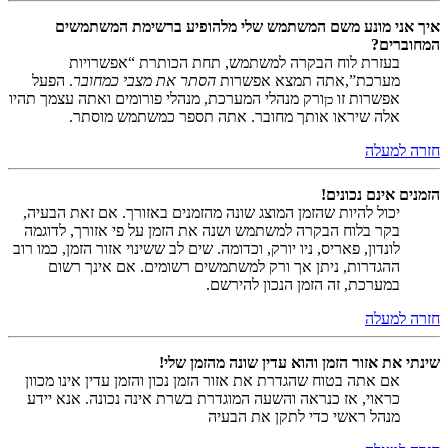
איך אני מונע משם המשתמש שלי מלהופיע ברשימת המשתמשים
המחוברים?
בעזרת לוח הבקרה למשתמש, תחת הכותרת “אפשרויות
מערכת”,אתה תמצא אפשרות
הסתר את מצבי כמחובר
. הפעל
אפשרות זו
ורק מנהלי המערכת, מנהלי פורומים ואתה עצמך תהיו
כן
אלה שיראו אותך מחובר. אתה תספר כמשתמש מוסתר.
חזרה למעלה
הזמנים אינם נכונים!
יכול להיות שהזמן המוצג שונה מהזמנים באזורך. אם זאת הבעיה,
בקר בלוח הבקרה למשתמש ושנה את הזמן על פי אזורך, לדוגמה
לונדון, פאריס, ניו יורק, וכדומה. שים לב ששינוי אזור הזמן, כמו רוב
ההגדרות, ניתן אך ורק למשתמשים רשומים. אם אינך רשום
במערכת, זה הזמן הנכון להירשם.
חזרה למעלה
שינתי את אזור הזמן והוא עדין שונה מהזמן שלי!
אם אתה בטוח שהגדרת את אזור הזמן נכון והזמן עדין אינו מכוון
כראוי, אז כנראה והשעה המוגדרת בשרת אינה נכונה. אנא יידע
מנהל ראשי כדי לתקן את הבעיה