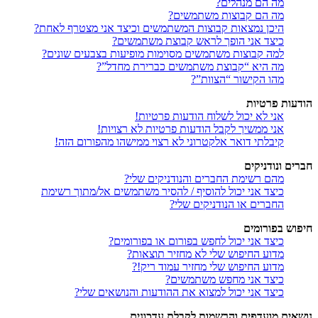
מה הם מנהלים?
מה הם קבוצות משתמשים?
היכן נמצאות קבוצות המשתמשים וכיצד אני מצטרף לאחת?
כיצד אני הופך לראש קבוצת משתמשים?
למה קבוצות משתמשים מסוימות מופיעות בצבעים שונים?
מה היא “קבוצת משתמשים כברירת מחדל”?
מהו הקישור “הצוות”?
הודעות פרטיות
אני לא יכול לשלוח הודעות פרטיות!
אני ממשיך לקבל הודעות פרטיות לא רצויות!
קיבלתי דואר אלקטרוני לא רצוי ממישהו מהפורום הזה!
חברים ונודניקים
מהם רשימת החברים והנודניקים שלי?
כיצד אני יכול להוסיף / להסיר משתמשים אל/מתוך רשימת
החברים או הנודניקים שלי?
חיפוש בפורומים
כיצד אני יכול לחפש בפורום או בפורומים?
מדוע החיפוש שלי לא מחזיר תוצאות?
מדוע החיפוש שלי מחזיר עמוד ריק!?
כיצד אני מחפש משתמשים?
כיצד אני יכול למצוא את ההודעות והנושאים שלי?
נושאים מועדפים והרשמות לקבלת עדכונים