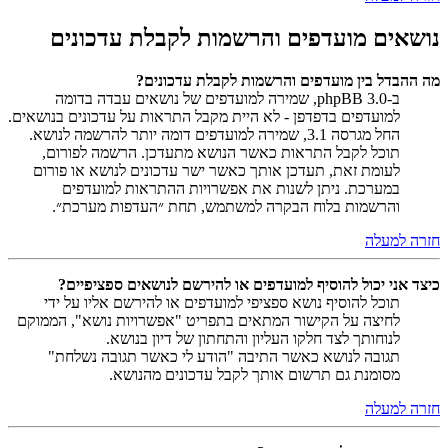
נושאים מועדפים והרשמות לקבלת עדכונים
מה ההבדל בין מועדפים והרשמות לקבלת עדכונים?
ב-phpBB 3.0, שמירה למועדפים של נושאים עבדה בדומה
למועדפים בדפדפן - לא היית מקבל התראות על עדכונים בנושאים.
החל מגרסה 3.1, שמירה למועדפים דומה יותר להרשמה לנושא.
תוכל לקבל התראות כאשר הנושא מתעדכן. הרשמה לפורום,
לעומת זאת, תעדכן אותך כאשר ישר עדכונים לנושא או פורום
במערכת. ניתן לשנות את אפשרויות ההתראות למועדפים
והרשמות בלוח הבקרה למשתמש, תחת ״העדפות מערכת״.
חזרה למעלה
כיצד אני יכול להוסיף למועדפים או להירשם לנושאים ספציפיים?
תוכל להוסיף נושא ספציפי למועדפים או להירשם אליו על ידי
לחיצה על הקישור המתאים בתפריט "אפשרויות נושא", הממוקם
לנוחותך לצד חלקו העליון והתחתון של דיון בנושא.
תגובה לנושא כאשר התיבה "הודע לי כאשר תגובה נשלחת"
מסומנת גם תרשום אותך לקבל עדכונים מהנושא.
חזרה למעלה