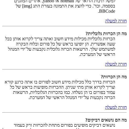
למשל תיבות הדואר של hotmail או yahoo, אתרים המוגנים
בססמה, וכד'. כדי להציג את התמונה בעזרת התג [img] של
BBCode.
חזרה למעלה
מה הן הכרזות גלובליות?
הכרזות גלובליות מכילות מידע חשוב ואתה צריך לקרוא אותן בכל
שעה אפשרית. הן יופיעו בראש של כל פורום ובלוח הבקרה
למשתמש שלך. הרשאות הכרזה גלובלית נקבעות על־ידי המנהל
הראשי של המערכת.
חזרה למעלה
מה הן הכרזות?
הכרזות בדרך כלל מכילות מידע חשוב לפורום בו אתה כרגע קורא
וצריך לקרוא אותן מתי שניתן. ההכרזות מופיעות בראש של כל
עמוד בפורום בו הן נשלחו. כמו בהכרזות הגלובליות, הרשאות
הכרזה נקבעות על־ידי המנהל הראשי של המערכת.
חזרה למעלה
מה הם נושאים דביקים?
נושאים דביקים מופיעים בפורום מתחת להכרזות ורק בעמוד