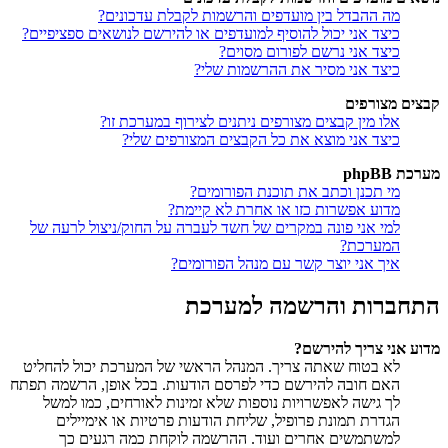
מה ההבדל בין מועדפים והרשמות לקבלת עדכונים?
כיצד אני יכול להוסיף למועדפים או להירשם לנושאים ספציפיים?
כיצד אני נרשם לפורום מסוים?
כיצד אני מסיר את ההרשמות שלי?
קבצים מצורפים
אלו מין קבצים מצורפים ניתנים לצירוף במערכת זו?
כיצד אני מוצא את כל הקבצים המצורפים שלי?
מערכת phpBB
מי תכנן וכתב את תוכנת הפורומים?
מדוע אפשרות כזו או אחרת לא קיימת?
למי אני פונה במקרים של חשד לעברה על החוק/ניצול לרעה של
המערכת?
איך אני יוצר קשר עם מנהל הפורומים?
התחברות והרשמה למערכת
מדוע אני צריך להירשם?
לא בטוח שאתה צריך. המנהל הראשי של המערכת יכול להחליט
האם חובה להירשם כדי לפרסם הודעות. בכל אופן, הרשמה תפתח
לך גישה לאפשרויות נוספות שלא זמינות לאורחים, כמו למשל
הגדרת תמונת פרופיל, שליחת הודעות פרטיות או אימיילים
למשתמשים אחרים ועוד. ההרשמה לוקחת כמה רגעים כך