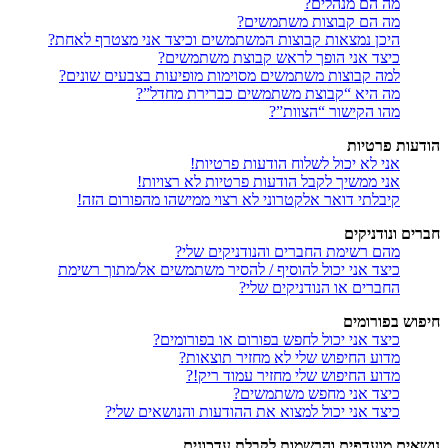
מה הם מנהלים?
מה הם קבוצות משתמשים?
היכן נמצאות קבוצות המשתמשים וכיצד אני מצטרף לאחת?
כיצד אני הופך לראש קבוצת משתמשים?
למה קבוצות משתמשים מסוימות מופיעות בצבעים שונים?
מה היא “קבוצת משתמשים כברירת מחדל”?
מהו הקישור “הצוות”?
הודעות פרטיות
אני לא יכול לשלוח הודעות פרטיות!
אני ממשיך לקבל הודעות פרטיות לא רצויות!
קיבלתי דואר אלקטרוני לא רצוי ממישהו מהפורום הזה!
חברים ונודניקים
מהם רשימת החברים והנודניקים שלי?
כיצד אני יכול להוסיף / להסיר משתמשים אל/מתוך רשימת
החברים או הנודניקים שלי?
חיפוש בפורומים
כיצד אני יכול לחפש בפורום או בפורומים?
מדוע החיפוש שלי לא מחזיר תוצאות?
מדוע החיפוש שלי מחזיר עמוד ריק!?
כיצד אני מחפש משתמשים?
כיצד אני יכול למצוא את ההודעות והנושאים שלי?
נושאים מועדפים והרשמות לקבלת עדכונים