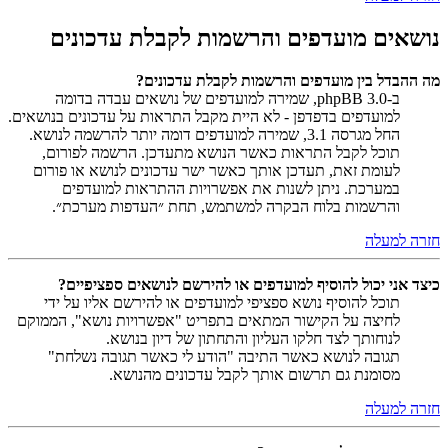
נושאים מועדפים והרשמות לקבלת עדכונים
מה ההבדל בין מועדפים והרשמות לקבלת עדכונים?
ב-phpBB 3.0, שמירה למועדפים של נושאים עבדה בדומה
למועדפים בדפדפן - לא היית מקבל התראות על עדכונים בנושאים.
החל מגרסה 3.1, שמירה למועדפים דומה יותר להרשמה לנושא.
תוכל לקבל התראות כאשר הנושא מתעדכן. הרשמה לפורום,
לעומת זאת, תעדכן אותך כאשר ישר עדכונים לנושא או פורום
במערכת. ניתן לשנות את אפשרויות ההתראות למועדפים
והרשמות בלוח הבקרה למשתמש, תחת ״העדפות מערכת״.
חזרה למעלה
כיצד אני יכול להוסיף למועדפים או להירשם לנושאים ספציפיים?
תוכל להוסיף נושא ספציפי למועדפים או להירשם אליו על ידי
לחיצה על הקישור המתאים בתפריט "אפשרויות נושא", הממוקם
לנוחותך לצד חלקו העליון והתחתון של דיון בנושא.
תגובה לנושא כאשר התיבה "הודע לי כאשר תגובה נשלחת"
מסומנת גם תרשום אותך לקבל עדכונים מהנושא.
חזרה למעלה