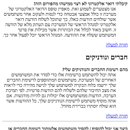
קיבלתי דואר אלקטרוני לא רצוי ממישהו מהפורום הזה!
אנו מצטערים לשמוע זאת. מאפיין טופס הדואר האלקטרוני של
מערכת זו כולל אמצעי אבטחה כדי לנסות ולעקוב אחר משתמשים
אשר שולחים הודעות כאלו, כך שתוכל לשלוח הודעת דואר
אלקטרוני למנהל הראשי של המערכת עם העתק מלא של הודעה
זו. חשוב מאוד לכלול את הכותרות אשר מכילות את פרטי
המשתמש ששלח את ההודעה. המנהל הראשי יוכל לפעול אחר כך.
חזרה למעלה
חברים ונודניקים
מהם רשימת החברים והנודניקים שלי?
אתה יכול להשתמש ברשימות אלו כדי לסדר את המשתמשים
האחרים של המערכת. משתמשים המתווספים לרשימת החברים
שלך ירשמו בלוח הבקרה למשתמש שלך לגישה מהירה כדי לראות
את מצב החיבור שלהם ולשלוח להם הודעות פרטיות. לפי תמיכת
הערכה, הודעות ממשתמשים אלו יכולות גם להיות מודגשות. אם
אתה מוסיף משתמש לרשימת הנודניקים שלך, כל ההודעות אשר
הוא שולח יוסתרו כברירת מחדל.
חזרה למעלה
כיצד אני יכול להוסיף / להסיר משתמשים אל/מתוך רשימת החברים או