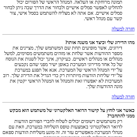
תמונה מרוחקת או העלאה. המנהל הראשי של הפורום יכול
להחליט לאפשר סמלים אישיים ולבחור את הדרך שבה ניתן לבחור
סמלים אישיים. אם אתה לא מצליח להשתמש בסמל אישי, צור
קשר עם מנהל ראשי.
חזרה למעלה
מהו הדירוג שלי וכיצד אני משנה אותו?
דירוגים, אשר מופיעים תחת שם המשתמש שלך, מציינים את
מספר ההודעות אשר שלחת או מזהים משתמשים מסוימים, למשל
מנהלים או מנהלים ראשיים. כעיקרון, אינך יכול לשנות את הנוסח
של כל אחד מדירוגי המערכת באופן ישיר מפני שהם נקבעים
על־ידי המנהל הראשי של המערכת. אנא אל תפגע במערכת
על־ידי שליחת הודעות מיותרות רק כדי הגדיל את הדירוג שלך. רוב
המערכות לא יאפשרו זאת והמנהל או המנהל הראשי יקטין את
מונה ההודעות שלך.
חזרה למעלה
כאשר אני לוחץ על קישור הדואר האלקטרוני של משתמש הוא מבקש
ממני להתחבר?
רק משתמשים רשומים יכולים לשלוח לחברי הפורום הודעות
לדואר האלקטרוני באמצעות טופס השליחה במערכת, וזאת עם
מנהלי המערכת מאפשרים עזר זה. זה מונע משליחת הודעות ספאם