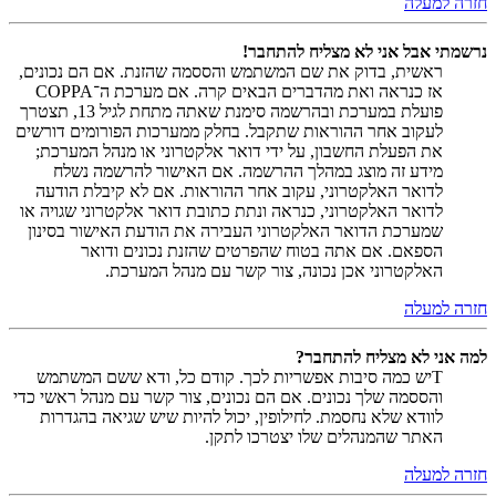
חזרה למעלה
נרשמתי אבל אני לא מצליח להתחבר!
ראשית, בדוק את שם המשתמש והססמה שהזנת. אם הם נכונים,
אז כנראה ואת מהדברים הבאים קרה. אם מערכת ה־COPPA
פועלת במערכת ובהרשמה סימנת שאתה מתחת לגיל 13, תצטרך
לעקוב אחר ההוראות שתקבל. בחלק ממערכות הפורומים דורשים
את הפעלת החשבון, על ידי דואר אלקטרוני או מנהל המערכת;
מידע זה מוצג במהלך ההרשמה. אם האישור להרשמה נשלח
לדואר האלקטרוני, עקוב אחר ההוראות. אם לא קיבלת הודעה
לדואר האלקטרוני, כנראה ונתת כתובת דואר אלקטרוני שגויה או
שמערכת הדואר האלקטרוני העבירה את הודעת האישור בסינון
הספאם. אם אתה בטוח שהפרטים שהזנת נכונים ודואר
האלקטרוני אכן נכונה, צור קשר עם מנהל המערכת.
חזרה למעלה
למה אני לא מצליח להתחבר?
Tיש כמה סיבות אפשריות לכך. קודם כל, ודא ששם המשתמש
והססמה שלך נכונים. אם הם נכונים, צור קשר עם מנהל ראשי כדי
לוודא שלא נחסמת. לחילופין, יכול להיות שיש שגיאה בהגדרות
האתר שהמנהלים שלו יצטרכו לתקן.
חזרה למעלה