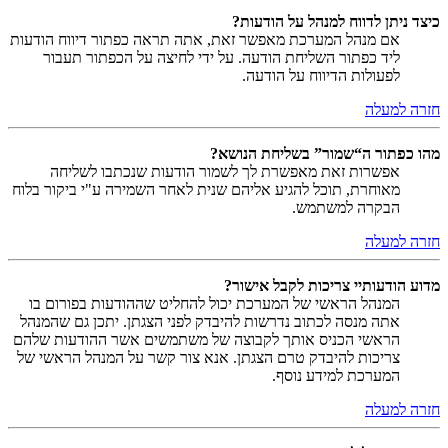
כיצד ניתן לדווח למנהל על הודעות?
אם מנהל המערכת מאפשר זאת, אתה תראה כפתור דיווח הודעות
ליד כפתור השליחת הודעה. על ידי לחיצה על הכפתור תעבור
לפעולות הדיווח על הודעה.
חזרה למעלה
מהו כפתור ה“שמור” בשליחת הנושא?
אפשרות זאת מאפשרת לך לשמור הודעות שנכתבו לשליחה
מאוחרת, תוכל להגיע אליהם שנית לאחר השמירה ע"י ביקור בלוח
הבקרה למשתמש.
חזרה למעלה
מדוע הודעותיי צריכות לקבל אישור?
המנהל הראשי של המערכת יכול להחליט שההודעות בפורום בו
אתה מנסה לכתוב נדרשות להיבדק לפני הצגתן. יתכן גם שהמנהל
הראשי הכניס אותך לקבוצה של משתמשים אשר ההודעות שלהם
צריכות להיבדק טרם הצגתן. אנא צור קשר על המנהל הראשי של
המערכת למידע נוסף.
חזרה למעלה