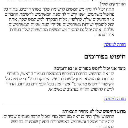
הנודניקים שלי?
אתה יכול להוסיף משתמשים לרשימה שלך בשתי דרכים. בתוך כל
פרופיל משתמש, ישנו קישור להוספת המשתמש לרשימת החברים
או הנודניקים שלך. לחלופין, מלוח הבקרה למשתמש שלך, אתה
יכול להוסיף ישירות משתמשים על־ידי הזנת שמות המשתמשים
שלהם. אתה יכול גם להסיר משתמשים מהרשימה שלך בעזרת
אותו עמוד.
חזרה למעלה
חיפוש בפורומים
כיצד אני יכול לחפש בפורום או בפורומים?
הזן את החיפוש בתיבת החיפוש הנמצאת בעמוד הראשי, בעמודי
הפורום או הנושא. ניתן לגשת לחיפוש המתקדם על־ידי לחיצה על
הקישור “חיפוש מתקדם” אשר זמין בכל העמודים בפורום. הדרך
לגישה לחיפוש תלויה בעיצוב שבשימוש.
חזרה למעלה
מדוע החיפוש שלי לא מחזיר תוצאות?
החיפוש שלך היה כנראה מעורפל מדי ומכיל הרבה מונחים שכיחים.
היה יותר ממוקד והשתמש באפשרויות הסינון שזמינות בחיפוש
המתקדם.