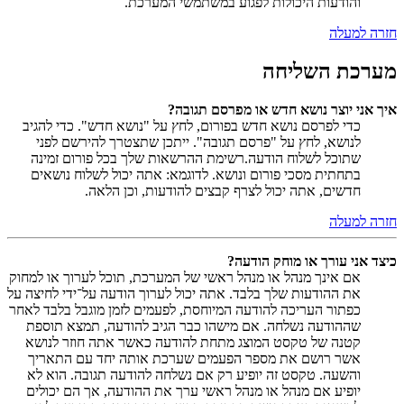
והודעות היכולות לפגוע במשתמשי המערכת.
חזרה למעלה
מערכת השליחה
איך אני יוצר נושא חדש או מפרסם תגובה?
כדי לפרסם נושא חדש בפורום, לחץ על "נושא חדש". כדי להגיב
לנושא, לחץ על "פרסם תגובה". ייתכן שתצטרך להירשם לפני
שתוכל לשלוח הודעה.רשימת ההרשאות שלך בכל פורום זמינה
בתחתית מסכי פורום ונושא. לדוגמא: אתה יכול לשלוח נושאים
חדשים, אתה יכול לצרף קבצים להודעות, וכן הלאה.
חזרה למעלה
כיצד אני עורך או מוחק הודעה?
אם אינך מנהל או מנהל ראשי של המערכת, תוכל לערוך או למחוק
את ההודעות שלך בלבד. אתה יכול לערוך הודעה על־ידי לחיצה על
כפתור העריכה להודעה המיוחסת, לפעמים לזמן מוגבל בלבד לאחר
שההודעה נשלחה. אם מישהו כבר הגיב להודעה, תמצא תוספת
קטנה של טקסט המוצג מתחת להודעה כאשר אתה חוזר לנושא
אשר רושם את מספר הפעמים שערכת אותה יחד עם התאריך
והשעה. טקסט זה יופיע רק אם נשלחה להודעה תגובה. הוא לא
יופיע אם מנהל או מנהל ראשי ערך את ההודעה, אך הם יכולים