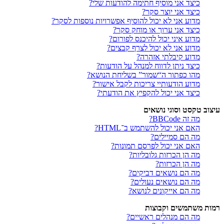
כיצד אני מוסיף חתימה להודעות שלי?
כיצד אני יוצר סקר?
מדוע אני לא יכול להוסיף אפשרויות נוספות לסקר?
כיצד אני ערוך או מוחק סקר?
מדוע איני יכול להיכנס לפורום?
מדוע אני לא יכול לצרף קבצים?
מדוע קיבלתי אזהרה?
כיצד ניתן לדווח למנהל על הודעות?
מהו כפתור ה“שמור” בשליחת הנושא?
מדוע הודעותיי צריכות לקבל אישור?
כיצד אני יכול להקפיץ את הודעתי?
עיצוב טקסט וסוגי נושאים
מה זה BBCode?
האם אני יכול להשתמש ב־HTML?
מה הם סמיילים?
האם אני יכול לפרסם תמונות?
מה הן הכרזות גלובליות?
מה הן הכרזות?
מה הם נושאים דביקים?
מה הם נושאים נעולים?
מה הם אייקונים לנושא?
רמות משתמשים וקבוצות
מה הם מנהלים ראשיים?