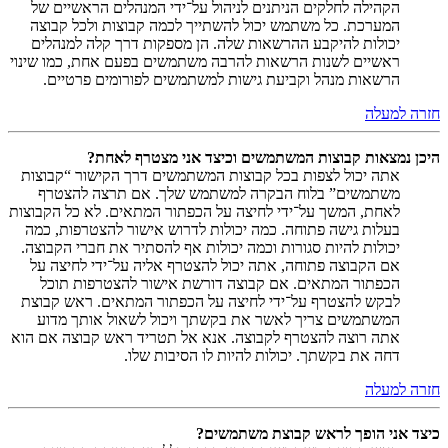
הקהילה לחלקים הניתנים לניהול על־ידי המנהלים הראשיים של
המערכת. כל משתמש יכול להשתייך לכמה קבוצות ולכל קבוצה
יכולות להיקבע ההרשאות שלה. הן מספקות דרך קלה למנהלים
ראשיים לשנות הרשאות להרבה משתמשים בפעם אחת, כמו שינוי
הרשאות מנהל וקביעת גישות למשתמשים לפורומים פרטיים.
חזרה למעלה
היכן נמצאות קבוצות המשתמשים וכיצד אני מצטרף לאחת?
אתה יכול לצפות בכל קבוצות המשתמשים דרך הקישור “קבוצות
משתמשים” בלוח הבקרה למשתמש שלך. אם תרצה להצטרף
לאחת, המשך על־ידי לחיצה על הכפתור המתאים. לא כל הקבוצות
בעלות גישה פתוחה. כמה יכולות לדרוש אישור להצטרפות, כמה
יכולות להיות סגורות וכמה יכולות אף להסתיר את חברי הקבוצה.
אם הקבוצה פתוחה, אתה יכול להצטרף אליה על־ידי לחיצה על
הכפתור המתאים. אם קבוצה דורשת אישור להצטרפות תוכל
לבקש להצטרף על־ידי לחיצה על הכפתור המתאים. ראש קבוצת
המשתמשים צריך לאשר את בקשתך ויכול לשאול אותך מדוע
אתה רוצה להצטרף לקבוצה. אנא אל תטריד ראש קבוצה אם הוא
דחה את בקשתך. יכולות להיות לו הסיבות שלו.
חזרה למעלה
כיצד אני הופך לראש קבוצת משתמשים?