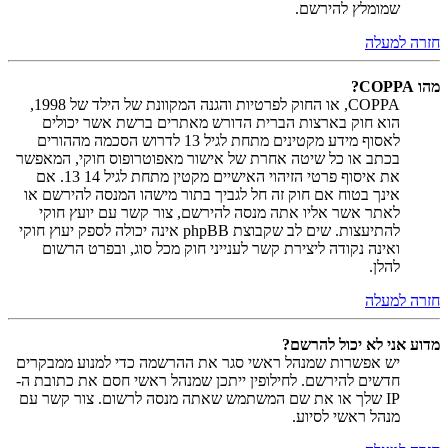
שמומלץ להירשם.
חזרה למעלה
מהו COPPA?
COPPA, או החוק לפרטיות והגנה המקוונת של הילד של 1998,
הוא חוק בארצות הברית הדורש מאתרים ברשת אשר יכולים
לאסוף מידע מקטינים מתחת לגיל 13 לדרוש הסכמה מההורים
בכתב או כל שיטה אחרת של אישור מאפוטרופוס חוקי, המאפשר
את איסוף פרטי הזיהוי האישיים מקטין מתחת לגיל 14 13. אם
אינך בטוח אם חוק זה חל לגביך בתור מישהו המנסה להירשם או
לאתר אשר אליו אתה מנסה להירשם, צור קשר עם יועץ חוקי
להתיעצות. שים לב שקבוצת phpBB אינה יכולה לספק יעוץ חוקי
ואינה נקודה ליצירת קשר לענייני חוק מכל סוג, ובפרט הרשום
להלן.
חזרה למעלה
מדוע אני לא יכול להרשם?
יש אפשרות שמנהל ראשי סגר את ההרשמה כדי למנוע ממבקרים
חדשים להירשם. לחילופין ייתכן שמנהל ראשי חסם את כתובת ה-
IP שלך או את שם המשתמש שאתה מנסה לרשום. צור קשר עם
מנהל ראשי לסיוע.