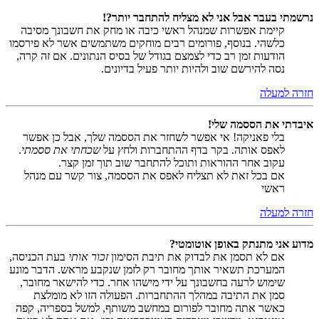
נרשמתי בעבר אבל אני לא מצליח להתחבר יותר?!
קיימת אפשרות שמנהל ראשי כיבה או מחק את חשבונך מסיבה
כלשהי. בנוסף, פורומים רבים מוחקים משתמשים אשר לא פירסמו
הודעות זמן רב כדי לצמצם בגודל של בסיס הנתונים. אם זה קרה,
נסה להירשם שוב ולהיות יותר פעיל בדיונים.
חזרה למעלה
איבדתי את הססמה שלי!
בלי פאניקה! אי אפשר לשחזר את הססמה שלך, אבל כן אפשר
לאפס אותה. בקר בדף ההתחברות ולחץ על
שכחתי את ססמתי
.
עקוב אחר ההוראות ותוכל להתחבר שוב תוך זמן קצר.
אם בכל זאת לא תצליח לאפס את הססמה, צור קשר עם מנהל
ראשי
חזרה למעלה
מדוע אני מתנתק באופן אוטומטי?
אם לא תסמן את לבדוק את תיבת הסימון
זכור אותי
בעת הכניסה,
המערכת תשאיר אותך מחובר רק לזמן שנקבע מראש. הדבר מונע
שימוש לרעה בחשבונך על ידי מישהו אחר. כדי להישאר מחובר,
סמן את התיבה במהלך ההתחברות. הפעולה הזו לא מומלצת
כאשר אתה מחובר לפורום במחשב משותף, למשל בספריה, קפה