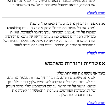
אינטרנט, מחשבי מעבדות באוניברסיטה וכו׳. אם אתה לא רואה
את התיבה, כנראה שמנהל המערכת ביטל את האפשרות הזו.
חזרה למעלה
מה האפשרות “מחק את כל עוגיות המערכת” עושה?
"מחק את כל עוגיות המערכת" מוחק את כל העוגיות (cookies)
שנוצרו על ידי phpBB ושומרות עליך מחובר למערכת. עוגיות
ממלאות תפקידים נוספים כמו מעקב קריאה של נושאים והודעות
אם האפשרות הופעלה על ידי מנהל ראשי. אם נתקלת בבעיות של
התחברות והתנתקות, מחיקת עוגיות המערכת יכולה לעזור.
חזרה למעלה
אפשרויות והגדרות משתמש
כיצד אני משנה את ההגדרות שלי?
אם אתה משתמש רשום, כל הגדרותיך שמורות במסד הנתונים.
כדי לשנותם, בקר בלוח הבקרה למשתמש שלך; בדרך כלל ניתן
למצוא קישור על ידי לחיצה על שם המשתמש שלך בחלק העליון
של דפי מערכת הפורומים. מערכת זו תאפשר לך לשנות את
ההגדרות וההעדפות שלך.
חזרה למעלה