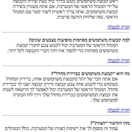
ראש קבוצת משתמשים נקבע בדרך כלל בעת יצירת הקבוצה
על־ידי המנהל הראשי של המערכת. אם אתה מעוניין ביצירת
קבוצת משתמשים, אתה צריך ראשית ליצור קשר עם המנהל
הראשי. נסה שליחת הודעה פרטית.
חזרה למעלה
למה קבוצות משתמשים מסוימות מופיעות בצבעים שונים?
המנהל הראשי של המערכת יכול לקבוע צבע לחברי קבוצת
משתמשים מסוימת כדי להפוך את זיהוי חברי הקבוצה לקל יותר.
חזרה למעלה
מה היא “קבוצת משתמשים כברירת מחדל”?
אם אתה חבר של יותר מקבוצת משתמשים אחת, ברירת המחדל
בשימוש כדי לקבוע איזה צבע קבוצה ודירוג קבוצה יוצגו לך כברירת
מחדל. המנהל הראשי של המערכת יכול לאפשר לך הרשאה לשנות
את קבוצת המשתמשים כברירת מחדל שלך דרך לוח הבקרה
למשתמש שלך.
חזרה למעלה
מהו הקישור “הצוות”?
עמוד זה מספק לך את רשימת הצוות של המערכת, כולל המנהלים