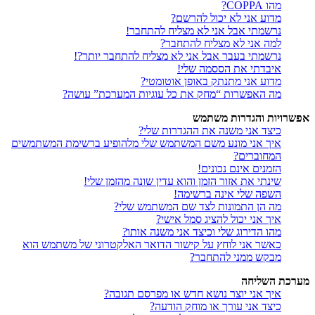
מהו COPPA?
מדוע אני לא יכול להרשם?
נרשמתי אבל אני לא מצליח להתחבר!
למה אני לא מצליח להתחבר?
נרשמתי בעבר אבל אני לא מצליח להתחבר יותר?!
איבדתי את הססמה שלי!
מדוע אני מתנתק באופן אוטומטי?
מה האפשרות “מחק את כל עוגיות המערכת” עושה?
אפשרויות והגדרות משתמש
כיצד אני משנה את ההגדרות שלי?
איך אני מונע משם המשתמש שלי מלהופיע ברשימת המשתמשים
המחוברים?
הזמנים אינם נכונים!
שינתי את אזור הזמן והוא עדין שונה מהזמן שלי!
השפה שלי אינה ברשימה!
מה הן התמונות לצד שם המשתמש שלי?
איך אני יכול להציג סמל אישי?
מהו הדירוג שלי וכיצד אני משנה אותו?
כאשר אני לוחץ על קישור הדואר האלקטרוני של משתמש הוא
מבקש ממני להתחבר?
מערכת השליחה
איך אני יוצר נושא חדש או מפרסם תגובה?
כיצד אני עורך או מוחק הודעה?