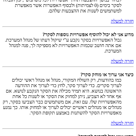
לסקר בימים (0 לצמיתות) ולבסוף האפשרות אשר מאפשרת
למשתמשים לשנות את ההצבעות שלהם.
חזרה למעלה
מדוע אני לא יכול להוסיף אפשרויות נוספות לסקר?
גבול האפשרויות בסקר נקבע ע"י שיקול דעתו של מנהל המערכת.
אם אתה חושב שכמות האפשרויות לא מספיקה לך, פנה למנהל
המערכת.
חזרה למעלה
כיצד אני ערוך או מוחק סקר?
כמו בהודעות, רק השולח המקורי, מנהל או מנהל ראשי יכולים
לערוך סקרים. כדי לערוך סקר, לחץ כדי לערוך את ההודעה
הראשונה בנושא. היא תמיד מכילה את הסקר הנקבע לנושא. אם
אף אחד לא הצביע, ניתן למחוק את הסקר או לשנות כל אחת
מהאפשרויות שלו. עם זאת, אם משתמשים כבר הצביעו בסקר, רק
מנהלים או מנהלים ראשיים יכולים לערוך או למחוק אותו. כך נמנע
מאפשרויות הסקר להשתנות באמצע תקופת הסקר.
חזרה למעלה