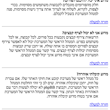
מדוע איני יכול להיכנס לפורום?
חלק מהפורומים מוגבלים לקבוצות משתמשים מסוימות. בכדי
לצפות, לקרוא, לשלוח או לערוך אתה צריך גישות מסוימות, פנה
למנהל המערכת בשביל לקבלם.
חזרה למעלה
מדוע אני לא יכול לצרף קבצים?
הרשאות צירוף קבצים נקבעות בכל פורום, לכל קבוצה, או לכל
משתמש בפרט. המנהל הראשי של המערכת יכול לא לאפשר צירוף
קבצים לפורום המסוים בו אתה שולח, או יתכן שרק קבוצות
מסוימות יכולות לצרף קבצים. צור קשר עם המנהל הראשי של
המערכת אם אינך בטוח מדוע אינך יכול לצרף קבצים.
חזרה למעלה
מדוע קיבלתי אזהרה?
כל מנהל ראשי של מערכת קובע את חוקי האתר שלו. אם עברת
על חוק, יתכן שקיבלת אזהרה. שים לב כי זוהי החלטת המנהל
הראשי של המערכת, וקבוצת phpBB לא יכולה לעשות דבר עם
האזהרות באתר הנתון. צור קשר עם המנהל הראשי של המערכת
אם אינך בטוח מדוע קיבלת אזהרה.
חזרה למעלה