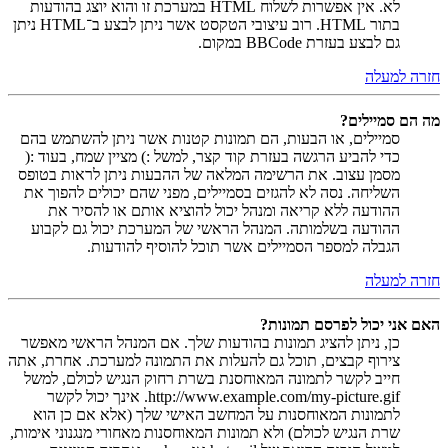
לא. אין אפשרות לשלוח HTML במערכת זו והוא יוצג בהודעות
בתור HTML. רוב עיצובי הטקסט אשר ניתן לבצע ב־HTML ניתן
גם לבצע בעזרת BBCode במקום.
חזרה למעלה
מה הם סמיילים?
סמיילים, או הבעות, הם תמונות קטנות אשר ניתן להשתמש בהם
כדי להביע הרגשה בעזרת קוד קצר, למשל :) מציין שמח, בעוד :(
מסמן עצוב. את הרשימה המלאה של ההבעות ניתן לראות בטופס
השליחה. נסה לא להגזים בסמיילים, מפני שהם יכולים להפוך את
ההודעה ללא קריאה ומנהל יכול להוציא אותם או להסיר את
ההודעה בשלמותה. המנהל הראשי של המערכת יכול גם לקבוע
הגבלה למספר הסמיילים אשר תוכל להוסיף להודעות.
חזרה למעלה
האם אני יכול לפרסם תמונות?
כן, ניתן להציג תמונות בהודעות שלך. אם המנהל הראשי מאפשר
צירוף קבצים, תוכל גם להעלות את התמונה למערכת. אחרת, אתה
חייב לקשר לתמונה המאוחסנת בשרת רחוק הנגיש לכולם, למשל
http://www.example.com/my-picture.gif. אינך יכול לקשר
לתמונות המאוחסנות על המחשב האישי שלך (אלא אם כן הוא
שרת הנגיש לכולם) ולא תמונות המאוחסנות מאחורי מנגנוני אימות,