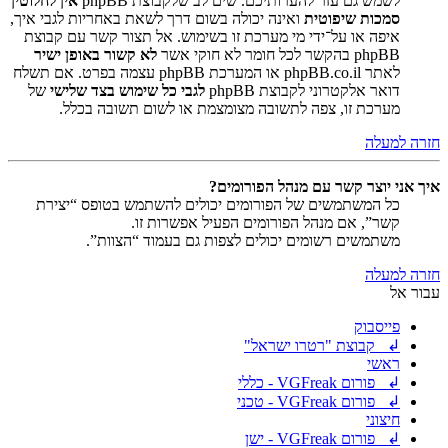
לשמש גם עזר להערותיכם. שים לב שלקבוצת phpBB
אין לחלוטין
סמכות שיפוטית
ואינה יכולה בשום דרך לשאת באחריות לגבי איך,
איפה או על־ידי מי מערכת זו בשימוש. אל תצור קשר עם קבוצת
phpBB בהקשר לכל חומר לא חוקי אשר
לא קשור באופן ישיר
לאתר phpBB.co.il או המערכת phpBB עצמה בפרט. אם תשלח
דואר אלקטרוני לקבוצת phpBB
לגבי כל שימוש בצד שלישי
של
מערכת זו, צפה לתשובה מצומצמת או לשום תשובה בכלל.
חזרה למעלה
איך אני יוצר קשר עם מנהל הפורומים?
כל המשתמשים של הפורומים יכולים להשתמש בטופס “יצירת
קשר”, אם מנהל הפורומים הפעיל אפשרות זו.
משתמשים רשומים יכולים לצפות גם בעמוד “הצוות”.
חזרה למעלה
עבור אל
פייסבוק
↲ קבוצת "רטרו ישראל"
ראשי
↲ פורום VGFreak - כללי
↲ פורום VGFreak - טכני
חיצוני
↲ פורום VGFreak - ישן