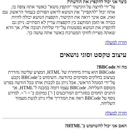
כיצד אני יכול להקפיץ את הודעתי?
על־ידי לחיצה על הקישור “הקפץ נושא” כאשר אתה צופה בו,
אתה יכול “להקפיץ” את הנושא לראש הפורום בעמוד הראשון. עם
זאת, אם אינך רואה את הקישור, הקפצת הנושא יכולה להיות
כבויה או הזמן המוקצב בין הקפצות עדיין לא הסתיים. ניתן גם
להקפיץ את הנושא בפשטות על־ידי שליחת תגובה אליו, אך וודא
שאתה מציית לחוקי המערכת כאשר אתה עושה כך.
חזרה למעלה
עיצוב טקסט וסוגי נושאים
מה זה BBCode?
BBCode הוא צורה מיוחדת של HTML, המציע שליטה נהדרת
בעיצוב בחלקים מסוימים בהודעה. השימוש ב־BBCode נקבע
על־ידי המנהל הראשי, אבל ניתן גם לכבות אותו בכל הודעה בפרט
מטופס השליחה. BBCode עצמו דומה במבנה ל־HTML, אך
התגים תחמים בסוגריים המרובעים [ ו־] במקום ב־< ו־>. למידע
נוסף על BBCode ראה את המדריך אליו ניתן לגשת מעמוד
השליחה.
חזרה למעלה
האם אני יכול להשתמש ב־HTML?