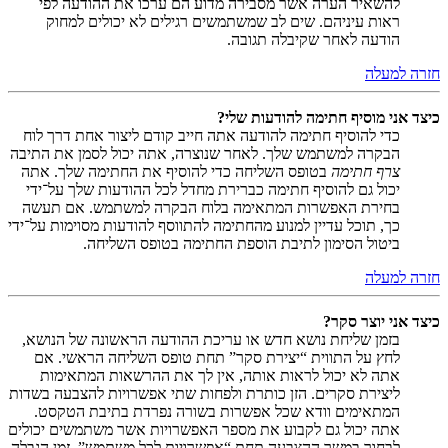
להשאיר הערה אשר מסבירה מדוע הם ערכו את ההודעה לפי
ראות עיניהם. שים לב שמשתמשים רגילים לא יכולים למחוק
הודעה לאחר שקיבלה תגובה.
חזרה למעלה
כיצד אני מוסיף חתימה להודעות שלי?
כדי להוסיף חתימה להודעה אתה חייב קודם ליצור אחת דרך לוח
הבקרה למשתמש שלך. לאחר שנוצרה, אתה יכול לסמן את התיבה
צרף חתימה
בטופס השליחה כדי להוסיף את החתימה שלך. אתה
יכול גם להוסיף חתימה כברירת מחדל לכל ההודעות שלך על־ידי
בחירת האפשרות המתאימה בלוח הבקרה למשתמש. אם תעשה
כך, תוכל עדיין למנוע מהחתימה להתווסף להודעות מסוימות על־ידי
ביטול הסימון לתיבת הוספת החתימה בטופס השליחה.
חזרה למעלה
כיצד אני יוצר סקר?
בזמן שליחת נושא חדש או עריכת ההודעה הראשונה של הנושא,
לחץ על התווית “יצירת סקר” תחת טופס השליחה הראשי. אם
אתה לא יכול לראות אותה, אין לך את ההרשאות המתאימות
ליצירת סקרים. הזן כותרת ולפחות שתי אפשרויות להצבעה בשדות
המתאימים וודא שכל אפשרות בשורה נפרדת בתיבת הטקסט.
אתה יכול גם לקבוע את מספר האפשרויות אשר משתמשים יכולים
לבחור במשך ההצבעה תחת “אפשרויות לכל משתמש”, זמן הגבלה