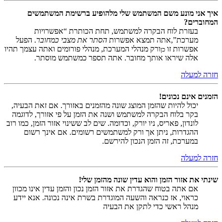
איך אני מונע משם המשתמש שלי מלהופיע ברשימת המשתמשים
המחוברים?
בעזרת לוח הבקרה למשתמש, תחת הכותרת “אפשרויות
מערכת”,אתה תמצא אפשרות
הסתר את מצבי כמחובר
. הפעל
אפשרות זו
ורק מנהלי המערכת, מנהלי פורומים ואתה עצמך תהיו
כן
אלה שיראו אותך מחובר. אתה תספר כמשתמש מוסתר.
חזרה למעלה
הזמנים אינם נכונים!
יכול להיות שהזמן המוצג שונה מהזמנים באזורך. אם זאת הבעיה,
בקר בלוח הבקרה למשתמש ושנה את הזמן על פי אזורך, לדוגמה
לונדון, פאריס, ניו יורק, וכדומה. שים לב ששינוי אזור הזמן, כמו רוב
ההגדרות, ניתן אך ורק למשתמשים רשומים. אם אינך רשום
במערכת, זה הזמן הנכון להירשם.
חזרה למעלה
שינתי את אזור הזמן והוא עדין שונה מהזמן שלי!
אם אתה בטוח שהגדרת את אזור הזמן נכון והזמן עדין אינו מכוון
כראוי, אז כנראה והשעה המוגדרת בשרת אינה נכונה. אנא יידע
מנהל ראשי כדי לתקן את הבעיה