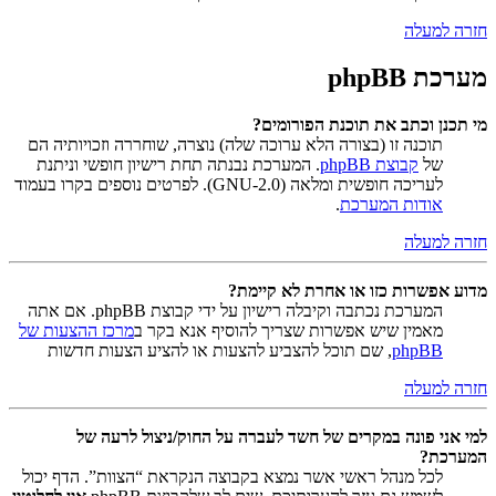
חזרה למעלה
מערכת phpBB
מי תכנן וכתב את תוכנת הפורומים?
תוכנה זו (בצורה הלא ערוכה שלה) נוצרה, שוחררה וזכויותיה הם
של
קבוצת phpBB
. המערכת נבנתה תחת רישיון חופשי וניתנת
לעריכה חופשית ומלאה (GNU-2.0). לפרטים נוספים בקרו בעמוד
אודות המערכת
.
חזרה למעלה
מדוע אפשרות כזו או אחרת לא קיימת?
המערכת נכתבה וקיבלה רישיון על ידי קבוצת phpBB. אם אתה
מאמין שיש אפשרות שצריך להוסיף אנא בקר ב
מרכז ההצעות של
phpBB
, שם תוכל להצביע להצעות או להציע הצעות חדשות
חזרה למעלה
למי אני פונה במקרים של חשד לעברה על החוק/ניצול לרעה של
המערכת?
לכל מנהל ראשי אשר נמצא בקבוצה הנקראת “הצוות”. הדף יכול