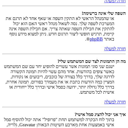
חזרה למעלה
השפה שלי אינה ברשימה!
או שהמנהל הראשי לא התקין השפה או שאף אחד לא תרגם את
המערכת לשפה שלך. נסה לשאול מנהל ראשי האם הוא יכול
להתקין את חבילת השפה שאתה צריך. אם חבילת השפה אינה
קיימת, תרגיש חופשי ליצור תרגום חדש. ניתן למצוא מידע נוסף
באתר
phpBB
®.
חזרה למעלה
מה הן התמונות לצד שם המשתמש שלי?
ישנם שני סוגי תמונות אשר עשויים להופיע יחד עם שם המשתמש
כאשר צופים בהודעות. אחד מהם עשוי להיות תמונה הקשורה
לדרגה שלך, בדרך כלל בצורה של כוכבים, ריבועים או נקודות,
המציין כמה הודעות כתבת או את מעמדך בפורום. תמונה אחרת,
בדרך כלל גדולה יותר, ידועה כסמל אישי ובדרך כלל ייחודית או
אישית לכל משתמש.
חזרה למעלה
איך אני יכול להציג סמל אישי?
בתוך לוח הבקרה למשתמש תחת "פרופיל" אתה יכול להוסיף סמל
אישי באמצעות אחת מארבע השיטות הבאות: Gravatar, גלריה,