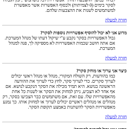
לסקר בימים (0 לצמיתות) ולבסוף האפשרות אשר מאפשרת
למשתמשים לשנות את ההצבעות שלהם.
חזרה למעלה
מדוע אני לא יכול להוסיף אפשרויות נוספות לסקר?
גבול האפשרויות בסקר נקבע ע"י שיקול דעתו של מנהל המערכת.
אם אתה חושב שכמות האפשרויות לא מספיקה לך, פנה למנהל
המערכת.
חזרה למעלה
כיצד אני ערוך או מוחק סקר?
כמו בהודעות, רק השולח המקורי, מנהל או מנהל ראשי יכולים
לערוך סקרים. כדי לערוך סקר, לחץ כדי לערוך את ההודעה
הראשונה בנושא. היא תמיד מכילה את הסקר הנקבע לנושא. אם
אף אחד לא הצביע, ניתן למחוק את הסקר או לשנות כל אחת
מהאפשרויות שלו. עם זאת, אם משתמשים כבר הצביעו בסקר, רק
מנהלים או מנהלים ראשיים יכולים לערוך או למחוק אותו. כך נמנע
מאפשרויות הסקר להשתנות באמצע תקופת הסקר.
חזרה למעלה