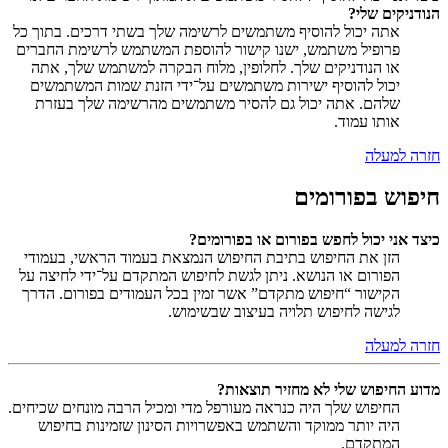
הנודניקים שלי?
אתה יכול להוסיף משתמשים לרשימה שלך בשתי דרכים. בתוך כל
פרופיל משתמש, ישנו קישור להוספת המשתמש לרשימת החברים
או הנודניקים שלך. לחלופין, מלוח הבקרה למשתמש שלך, אתה
יכול להוסיף ישירות משתמשים על־ידי הזנת שמות המשתמשים
שלהם. אתה יכול גם להסיר משתמשים מהרשימה שלך בעזרת
אותו עמוד.
חזרה למעלה
חיפוש בפורומים
כיצד אני יכול לחפש בפורום או בפורומים?
הזן את החיפוש בתיבת החיפוש הנמצאת בעמוד הראשי, בעמודי
הפורום או הנושא. ניתן לגשת לחיפוש המתקדם על־ידי לחיצה על
הקישור “חיפוש מתקדם” אשר זמין בכל העמודים בפורום. הדרך
לגישה לחיפוש תלויה בעיצוב שבשימוש.
חזרה למעלה
מדוע החיפוש שלי לא מחזיר תוצאות?
החיפוש שלך היה כנראה מעורפל מדי ומכיל הרבה מונחים שכיחים.
היה יותר ממוקד והשתמש באפשרויות הסינון שזמינות בחיפוש
המתקדם.