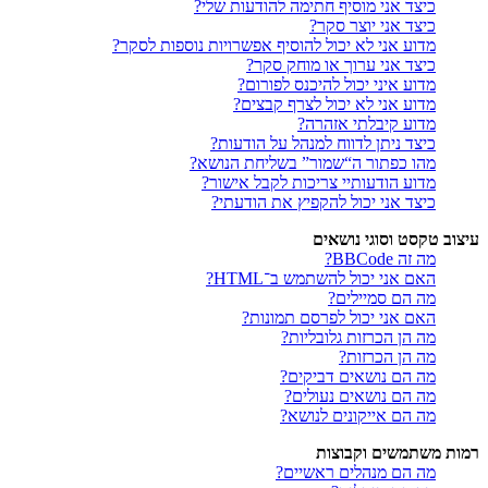
כיצד אני מוסיף חתימה להודעות שלי?
כיצד אני יוצר סקר?
מדוע אני לא יכול להוסיף אפשרויות נוספות לסקר?
כיצד אני ערוך או מוחק סקר?
מדוע איני יכול להיכנס לפורום?
מדוע אני לא יכול לצרף קבצים?
מדוע קיבלתי אזהרה?
כיצד ניתן לדווח למנהל על הודעות?
מהו כפתור ה“שמור” בשליחת הנושא?
מדוע הודעותיי צריכות לקבל אישור?
כיצד אני יכול להקפיץ את הודעתי?
עיצוב טקסט וסוגי נושאים
מה זה BBCode?
האם אני יכול להשתמש ב־HTML?
מה הם סמיילים?
האם אני יכול לפרסם תמונות?
מה הן הכרזות גלובליות?
מה הן הכרזות?
מה הם נושאים דביקים?
מה הם נושאים נעולים?
מה הם אייקונים לנושא?
רמות משתמשים וקבוצות
מה הם מנהלים ראשיים?