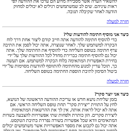
להשאיר הערה אשר מסבירה מדוע הם ערכו את ההודעה לפי
ראות עיניהם. שים לב שמשתמשים רגילים לא יכולים למחוק
הודעה לאחר שקיבלה תגובה.
חזרה למעלה
כיצד אני מוסיף חתימה להודעות שלי?
כדי להוסיף חתימה להודעה אתה חייב קודם ליצור אחת דרך לוח
הבקרה למשתמש שלך. לאחר שנוצרה, אתה יכול לסמן את התיבה
צרף חתימה
בטופס השליחה כדי להוסיף את החתימה שלך. אתה
יכול גם להוסיף חתימה כברירת מחדל לכל ההודעות שלך על־ידי
בחירת האפשרות המתאימה בלוח הבקרה למשתמש. אם תעשה
כך, תוכל עדיין למנוע מהחתימה להתווסף להודעות מסוימות על־ידי
ביטול הסימון לתיבת הוספת החתימה בטופס השליחה.
חזרה למעלה
כיצד אני יוצר סקר?
בזמן שליחת נושא חדש או עריכת ההודעה הראשונה של הנושא,
לחץ על התווית “יצירת סקר” תחת טופס השליחה הראשי. אם
אתה לא יכול לראות אותה, אין לך את ההרשאות המתאימות
ליצירת סקרים. הזן כותרת ולפחות שתי אפשרויות להצבעה בשדות
המתאימים וודא שכל אפשרות בשורה נפרדת בתיבת הטקסט.
אתה יכול גם לקבוע את מספר האפשרויות אשר משתמשים יכולים
לבחור במשך ההצבעה תחת “אפשרויות לכל משתמש”, זמן הגבלה