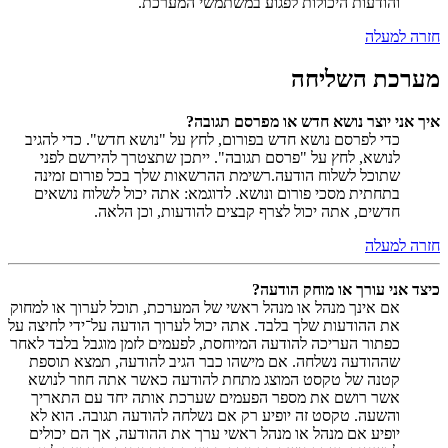
והודעות היכולות לפגוע במשתמשי המערכת.
חזרה למעלה
מערכת השליחה
איך אני יוצר נושא חדש או מפרסם תגובה?
כדי לפרסם נושא חדש בפורום, לחץ על "נושא חדש". כדי להגיב
לנושא, לחץ על "פרסם תגובה". ייתכן שתצטרך להירשם לפני
שתוכל לשלוח הודעה.רשימת ההרשאות שלך בכל פורום זמינה
בתחתית מסכי פורום ונושא. לדוגמא: אתה יכול לשלוח נושאים
חדשים, אתה יכול לצרף קבצים להודעות, וכן הלאה.
חזרה למעלה
כיצד אני עורך או מוחק הודעה?
אם אינך מנהל או מנהל ראשי של המערכת, תוכל לערוך או למחוק
את ההודעות שלך בלבד. אתה יכול לערוך הודעה על־ידי לחיצה על
כפתור העריכה להודעה המיוחסת, לפעמים לזמן מוגבל בלבד לאחר
שההודעה נשלחה. אם מישהו כבר הגיב להודעה, תמצא תוספת
קטנה של טקסט המוצג מתחת להודעה כאשר אתה חוזר לנושא
אשר רושם את מספר הפעמים שערכת אותה יחד עם התאריך
והשעה. טקסט זה יופיע רק אם נשלחה להודעה תגובה. הוא לא
יופיע אם מנהל או מנהל ראשי ערך את ההודעה, אך הם יכולים