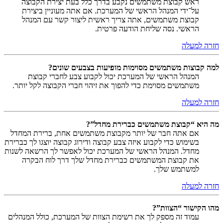
ראש קבוצת משתמשים נקבע בדרך כלל בעת יצירת הקבוצה
על־ידי המנהל הראשי של המערכת. אם אתה מעוניין ביצירת
קבוצת משתמשים, אתה צריך ראשית ליצור קשר עם המנהל
הראשי. נסה שליחת הודעה פרטית.
חזרה למעלה
למה קבוצות משתמשים מסוימות מופיעות בצבעים שונים?
המנהל הראשי של המערכת יכול לקבוע צבע לחברי קבוצת
משתמשים מסוימת כדי להפוך את זיהוי חברי הקבוצה לקל יותר.
חזרה למעלה
מה היא “קבוצת משתמשים כברירת מחדל”?
אם אתה חבר של יותר מקבוצת משתמשים אחת, ברירת המחדל
בשימוש כדי לקבוע איזה צבע קבוצה ודירוג קבוצה יוצגו לך כברירת
מחדל. המנהל הראשי של המערכת יכול לאפשר לך הרשאה לשנות
את קבוצת המשתמשים כברירת מחדל שלך דרך לוח הבקרה
למשתמש שלך.
חזרה למעלה
מהו הקישור “הצוות”?
עמוד זה מספק לך את רשימת הצוות של המערכת, כולל המנהלים