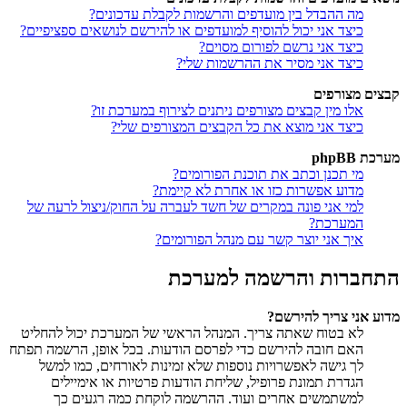
מה ההבדל בין מועדפים והרשמות לקבלת עדכונים?
כיצד אני יכול להוסיף למועדפים או להירשם לנושאים ספציפיים?
כיצד אני נרשם לפורום מסוים?
כיצד אני מסיר את ההרשמות שלי?
קבצים מצורפים
אלו מין קבצים מצורפים ניתנים לצירוף במערכת זו?
כיצד אני מוצא את כל הקבצים המצורפים שלי?
מערכת phpBB
מי תכנן וכתב את תוכנת הפורומים?
מדוע אפשרות כזו או אחרת לא קיימת?
למי אני פונה במקרים של חשד לעברה על החוק/ניצול לרעה של
המערכת?
איך אני יוצר קשר עם מנהל הפורומים?
התחברות והרשמה למערכת
מדוע אני צריך להירשם?
לא בטוח שאתה צריך. המנהל הראשי של המערכת יכול להחליט
האם חובה להירשם כדי לפרסם הודעות. בכל אופן, הרשמה תפתח
לך גישה לאפשרויות נוספות שלא זמינות לאורחים, כמו למשל
הגדרת תמונת פרופיל, שליחת הודעות פרטיות או אימיילים
למשתמשים אחרים ועוד. ההרשמה לוקחת כמה רגעים כך