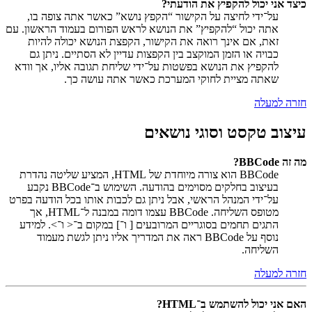
כיצד אני יכול להקפיץ את הודעתי?
על־ידי לחיצה על הקישור “הקפץ נושא” כאשר אתה צופה בו,
אתה יכול “להקפיץ” את הנושא לראש הפורום בעמוד הראשון. עם
זאת, אם אינך רואה את הקישור, הקפצת הנושא יכולה להיות
כבויה או הזמן המוקצב בין הקפצות עדיין לא הסתיים. ניתן גם
להקפיץ את הנושא בפשטות על־ידי שליחת תגובה אליו, אך וודא
שאתה מציית לחוקי המערכת כאשר אתה עושה כך.
חזרה למעלה
עיצוב טקסט וסוגי נושאים
מה זה BBCode?
BBCode הוא צורה מיוחדת של HTML, המציע שליטה נהדרת
בעיצוב בחלקים מסוימים בהודעה. השימוש ב־BBCode נקבע
על־ידי המנהל הראשי, אבל ניתן גם לכבות אותו בכל הודעה בפרט
מטופס השליחה. BBCode עצמו דומה במבנה ל־HTML, אך
התגים תחמים בסוגריים המרובעים [ ו־] במקום ב־< ו־>. למידע
נוסף על BBCode ראה את המדריך אליו ניתן לגשת מעמוד
השליחה.
חזרה למעלה
האם אני יכול להשתמש ב־HTML?