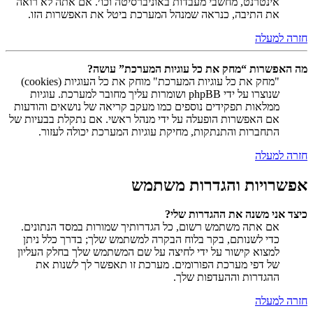
אינטרנט, מחשבי מעבדות באוניברסיטה וכו׳. אם אתה לא רואה
את התיבה, כנראה שמנהל המערכת ביטל את האפשרות הזו.
חזרה למעלה
מה האפשרות “מחק את כל עוגיות המערכת” עושה?
"מחק את כל עוגיות המערכת" מוחק את כל העוגיות (cookies)
שנוצרו על ידי phpBB ושומרות עליך מחובר למערכת. עוגיות
ממלאות תפקידים נוספים כמו מעקב קריאה של נושאים והודעות
אם האפשרות הופעלה על ידי מנהל ראשי. אם נתקלת בבעיות של
התחברות והתנתקות, מחיקת עוגיות המערכת יכולה לעזור.
חזרה למעלה
אפשרויות והגדרות משתמש
כיצד אני משנה את ההגדרות שלי?
אם אתה משתמש רשום, כל הגדרותיך שמורות במסד הנתונים.
כדי לשנותם, בקר בלוח הבקרה למשתמש שלך; בדרך כלל ניתן
למצוא קישור על ידי לחיצה על שם המשתמש שלך בחלק העליון
של דפי מערכת הפורומים. מערכת זו תאפשר לך לשנות את
ההגדרות וההעדפות שלך.
חזרה למעלה