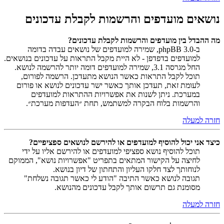
נושאים מועדפים והרשמות לקבלת עדכונים
מה ההבדל בין מועדפים והרשמות לקבלת עדכונים?
ב-phpBB 3.0, שמירה למועדפים של נושאים עבדה בדומה
למועדפים בדפדפן - לא היית מקבל התראות על עדכונים בנושאים.
החל מגרסה 3.1, שמירה למועדפים דומה יותר להרשמה לנושא.
תוכל לקבל התראות כאשר הנושא מתעדכן. הרשמה לפורום,
לעומת זאת, תעדכן אותך כאשר ישר עדכונים לנושא או פורום
במערכת. ניתן לשנות את אפשרויות ההתראות למועדפים
והרשמות בלוח הבקרה למשתמש, תחת ״העדפות מערכת״.
חזרה למעלה
כיצד אני יכול להוסיף למועדפים או להירשם לנושאים ספציפיים?
תוכל להוסיף נושא ספציפי למועדפים או להירשם אליו על ידי
לחיצה על הקישור המתאים בתפריט "אפשרויות נושא", הממוקם
לנוחותך לצד חלקו העליון והתחתון של דיון בנושא.
תגובה לנושא כאשר התיבה "הודע לי כאשר תגובה נשלחת"
מסומנת גם תרשום אותך לקבל עדכונים מהנושא.
חזרה למעלה