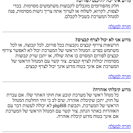
מדוע איני יכול להיכנס לפורום?
חלק מהפורומים מוגבלים לקבוצות משתמשים מסוימות. בכדי
לצפות, לקרוא, לשלוח או לערוך אתה צריך גישות מסוימות, פנה
למנהל המערכת בשביל לקבלם.
חזרה למעלה
מדוע אני לא יכול לצרף קבצים?
הרשאות צירוף קבצים נקבעות בכל פורום, לכל קבוצה, או לכל
משתמש בפרט. המנהל הראשי של המערכת יכול לא לאפשר צירוף
קבצים לפורום המסוים בו אתה שולח, או יתכן שרק קבוצות
מסוימות יכולות לצרף קבצים. צור קשר עם המנהל הראשי של
המערכת אם אינך בטוח מדוע אינך יכול לצרף קבצים.
חזרה למעלה
מדוע קיבלתי אזהרה?
כל מנהל ראשי של מערכת קובע את חוקי האתר שלו. אם עברת
על חוק, יתכן שקיבלת אזהרה. שים לב כי זוהי החלטת המנהל
הראשי של המערכת, וקבוצת phpBB לא יכולה לעשות דבר עם
האזהרות באתר הנתון. צור קשר עם המנהל הראשי של המערכת
אם אינך בטוח מדוע קיבלת אזהרה.
חזרה למעלה