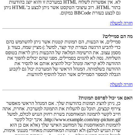
לא. אין אפשרות לשלוח HTML במערכת זו והוא יוצג בהודעות
בתור HTML. רוב עיצובי הטקסט אשר ניתן לבצע ב־HTML ניתן
גם לבצע בעזרת BBCode במקום.
חזרה למעלה
מה הם סמיילים?
סמיילים, או הבעות, הם תמונות קטנות אשר ניתן להשתמש בהם
כדי להביע הרגשה בעזרת קוד קצר, למשל :) מציין שמח, בעוד :(
מסמן עצוב. את הרשימה המלאה של ההבעות ניתן לראות בטופס
השליחה. נסה לא להגזים בסמיילים, מפני שהם יכולים להפוך את
ההודעה ללא קריאה ומנהל יכול להוציא אותם או להסיר את
ההודעה בשלמותה. המנהל הראשי של המערכת יכול גם לקבוע
הגבלה למספר הסמיילים אשר תוכל להוסיף להודעות.
חזרה למעלה
האם אני יכול לפרסם תמונות?
כן, ניתן להציג תמונות בהודעות שלך. אם המנהל הראשי מאפשר
צירוף קבצים, תוכל גם להעלות את התמונה למערכת. אחרת, אתה
חייב לקשר לתמונה המאוחסנת בשרת רחוק הנגיש לכולם, למשל
http://www.example.com/my-picture.gif. אינך יכול לקשר
לתמונות המאוחסנות על המחשב האישי שלך (אלא אם כן הוא
שרת הנגיש לכולם) ולא תמונות המאוחסנות מאחורי מנגנוני אימות,