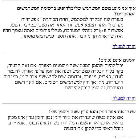
איך אני מונע משם המשתמש שלי מלהופיע ברשימת המשתמשים
המחוברים?
בעזרת לוח הבקרה למשתמש, תחת הכותרת “אפשרויות
מערכת”,אתה תמצא אפשרות
הסתר את מצבי כמחובר
. הפעל
אפשרות זו
ורק מנהלי המערכת, מנהלי פורומים ואתה עצמך תהיו
כן
אלה שיראו אותך מחובר. אתה תספר כמשתמש מוסתר.
חזרה למעלה
הזמנים אינם נכונים!
יכול להיות שהזמן המוצג שונה מהזמנים באזורך. אם זאת הבעיה,
בקר בלוח הבקרה למשתמש ושנה את הזמן על פי אזורך, לדוגמה
לונדון, פאריס, ניו יורק, וכדומה. שים לב ששינוי אזור הזמן, כמו רוב
ההגדרות, ניתן אך ורק למשתמשים רשומים. אם אינך רשום
במערכת, זה הזמן הנכון להירשם.
חזרה למעלה
שינתי את אזור הזמן והוא עדין שונה מהזמן שלי!
אם אתה בטוח שהגדרת את אזור הזמן נכון והזמן עדין אינו מכוון
כראוי, אז כנראה והשעה המוגדרת בשרת אינה נכונה. אנא יידע
מנהל ראשי כדי לתקן את הבעיה