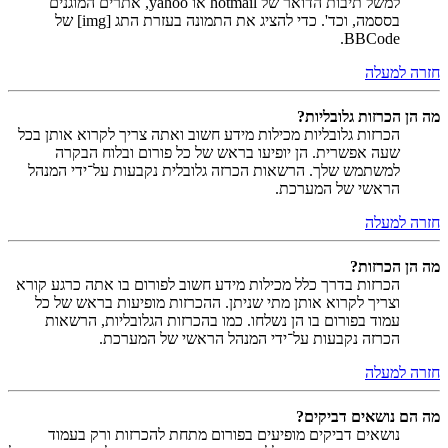
למשל תיבות הדואר של hotmail או yahoo, אתרים המוגנים
בססמה, וכד'. כדי להציג את התמונה בעזרת התג [img] של
BBCode.
חזרה למעלה
מה הן הכרזות גלובליות?
הכרזות גלובליות מכילות מידע חשוב ואתה צריך לקרוא אותן בכל
שעה אפשרית. הן יופיעו בראש של כל פורום ובלוח הבקרה
למשתמש שלך. הרשאות הכרזה גלובלית נקבעות על־ידי המנהל
הראשי של המערכת.
חזרה למעלה
מה הן הכרזות?
הכרזות בדרך כלל מכילות מידע חשוב לפורום בו אתה כרגע קורא
וצריך לקרוא אותן מתי שניתן. ההכרזות מופיעות בראש של כל
עמוד בפורום בו הן נשלחו. כמו בהכרזות הגלובליות, הרשאות
הכרזה נקבעות על־ידי המנהל הראשי של המערכת.
חזרה למעלה
מה הם נושאים דביקים?
נושאים דביקים מופיעים בפורום מתחת להכרזות ורק בעמוד