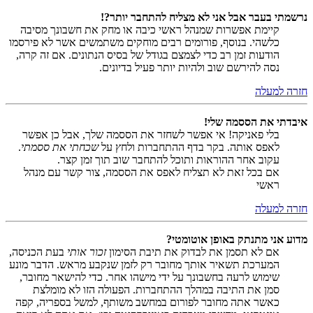
נרשמתי בעבר אבל אני לא מצליח להתחבר יותר?!
קיימת אפשרות שמנהל ראשי כיבה או מחק את חשבונך מסיבה
כלשהי. בנוסף, פורומים רבים מוחקים משתמשים אשר לא פירסמו
הודעות זמן רב כדי לצמצם בגודל של בסיס הנתונים. אם זה קרה,
נסה להירשם שוב ולהיות יותר פעיל בדיונים.
חזרה למעלה
איבדתי את הססמה שלי!
בלי פאניקה! אי אפשר לשחזר את הססמה שלך, אבל כן אפשר
לאפס אותה. בקר בדף ההתחברות ולחץ על
שכחתי את ססמתי
.
עקוב אחר ההוראות ותוכל להתחבר שוב תוך זמן קצר.
אם בכל זאת לא תצליח לאפס את הססמה, צור קשר עם מנהל
ראשי
חזרה למעלה
מדוע אני מתנתק באופן אוטומטי?
אם לא תסמן את לבדוק את תיבת הסימון
זכור אותי
בעת הכניסה,
המערכת תשאיר אותך מחובר רק לזמן שנקבע מראש. הדבר מונע
שימוש לרעה בחשבונך על ידי מישהו אחר. כדי להישאר מחובר,
סמן את התיבה במהלך ההתחברות. הפעולה הזו לא מומלצת
כאשר אתה מחובר לפורום במחשב משותף, למשל בספריה, קפה