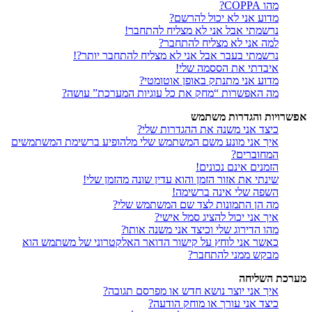
מהו COPPA?
מדוע אני לא יכול להרשם?
נרשמתי אבל אני לא מצליח להתחבר!
למה אני לא מצליח להתחבר?
נרשמתי בעבר אבל אני לא מצליח להתחבר יותר?!
איבדתי את הססמה שלי!
מדוע אני מתנתק באופן אוטומטי?
מה האפשרות “מחק את כל עוגיות המערכת” עושה?
אפשרויות והגדרות משתמש
כיצד אני משנה את ההגדרות שלי?
איך אני מונע משם המשתמש שלי מלהופיע ברשימת המשתמשים
המחוברים?
הזמנים אינם נכונים!
שינתי את אזור הזמן והוא עדין שונה מהזמן שלי!
השפה שלי אינה ברשימה!
מה הן התמונות לצד שם המשתמש שלי?
איך אני יכול להציג סמל אישי?
מהו הדירוג שלי וכיצד אני משנה אותו?
כאשר אני לוחץ על קישור הדואר האלקטרוני של משתמש הוא
מבקש ממני להתחבר?
מערכת השליחה
איך אני יוצר נושא חדש או מפרסם תגובה?
כיצד אני עורך או מוחק הודעה?