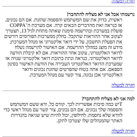
חזרה למעלה
נרשמתי אבל אני לא מצליח להתחבר!
ראשית, בדוק את שם המשתמש והססמה שהזנת. אם הם נכונים,
אז כנראה ואת מהדברים הבאים קרה. אם מערכת ה־COPPA
פועלת במערכת ובהרשמה סימנת שאתה מתחת לגיל 13, תצטרך
לעקוב אחר ההוראות שתקבל. בחלק ממערכות הפורומים דורשים
את הפעלת החשבון, על ידי דואר אלקטרוני או מנהל המערכת;
מידע זה מוצג במהלך ההרשמה. אם האישור להרשמה נשלח
לדואר האלקטרוני, עקוב אחר ההוראות. אם לא קיבלת הודעה
לדואר האלקטרוני, כנראה ונתת כתובת דואר אלקטרוני שגויה או
שמערכת הדואר האלקטרוני העבירה את הודעת האישור בסינון
הספאם. אם אתה בטוח שהפרטים שהזנת נכונים ודואר
האלקטרוני אכן נכונה, צור קשר עם מנהל המערכת.
חזרה למעלה
למה אני לא מצליח להתחבר?
Tיש כמה סיבות אפשריות לכך. קודם כל, ודא ששם המשתמש
והססמה שלך נכונים. אם הם נכונים, צור קשר עם מנהל ראשי כדי
לוודא שלא נחסמת. לחילופין, יכול להיות שיש שגיאה בהגדרות
האתר שהמנהלים שלו יצטרכו לתקן.
חזרה למעלה