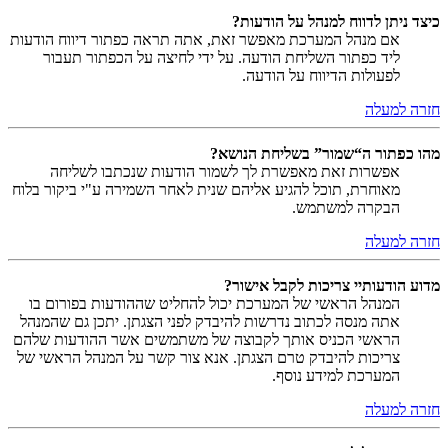
כיצד ניתן לדווח למנהל על הודעות?
אם מנהל המערכת מאפשר זאת, אתה תראה כפתור דיווח הודעות
ליד כפתור השליחת הודעה. על ידי לחיצה על הכפתור תעבור
לפעולות הדיווח על הודעה.
חזרה למעלה
מהו כפתור ה“שמור” בשליחת הנושא?
אפשרות זאת מאפשרת לך לשמור הודעות שנכתבו לשליחה
מאוחרת, תוכל להגיע אליהם שנית לאחר השמירה ע"י ביקור בלוח
הבקרה למשתמש.
חזרה למעלה
מדוע הודעותיי צריכות לקבל אישור?
המנהל הראשי של המערכת יכול להחליט שההודעות בפורום בו
אתה מנסה לכתוב נדרשות להיבדק לפני הצגתן. יתכן גם שהמנהל
הראשי הכניס אותך לקבוצה של משתמשים אשר ההודעות שלהם
צריכות להיבדק טרם הצגתן. אנא צור קשר על המנהל הראשי של
המערכת למידע נוסף.
חזרה למעלה