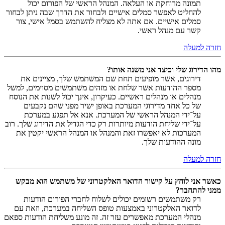
תמונה מרוחקת או העלאה. המנהל הראשי של הפורום יכול
להחליט לאפשר סמלים אישיים ולבחור את הדרך שבה ניתן לבחור
סמלים אישיים. אם אתה לא מצליח להשתמש בסמל אישי, צור
קשר עם מנהל ראשי.
חזרה למעלה
מהו הדירוג שלי וכיצד אני משנה אותו?
דירוגים, אשר מופיעים תחת שם המשתמש שלך, מציינים את
מספר ההודעות אשר שלחת או מזהים משתמשים מסוימים, למשל
מנהלים או מנהלים ראשיים. כעיקרון, אינך יכול לשנות את הנוסח
של כל אחד מדירוגי המערכת באופן ישיר מפני שהם נקבעים
על־ידי המנהל הראשי של המערכת. אנא אל תפגע במערכת
על־ידי שליחת הודעות מיותרות רק כדי הגדיל את הדירוג שלך. רוב
המערכות לא יאפשרו זאת והמנהל או המנהל הראשי יקטין את
מונה ההודעות שלך.
חזרה למעלה
כאשר אני לוחץ על קישור הדואר האלקטרוני של משתמש הוא מבקש
ממני להתחבר?
רק משתמשים רשומים יכולים לשלוח לחברי הפורום הודעות
לדואר האלקטרוני באמצעות טופס השליחה במערכת, וזאת עם
מנהלי המערכת מאפשרים עזר זה. זה מונע משליחת הודעות ספאם