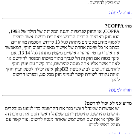
שמומלץ להירשם.
חזרה למעלה
מהו COPPA?
COPPA, או החוק לפרטיות והגנה המקוונת של הילד של 1998,
הוא חוק בארצות הברית הדורש מאתרים ברשת אשר יכולים
לאסוף מידע מקטינים מתחת לגיל 13 לדרוש הסכמה מההורים
בכתב או כל שיטה אחרת של אישור מאפוטרופוס חוקי, המאפשר
את איסוף פרטי הזיהוי האישיים מקטין מתחת לגיל 14 13. אם
אינך בטוח אם חוק זה חל לגביך בתור מישהו המנסה להירשם או
לאתר אשר אליו אתה מנסה להירשם, צור קשר עם יועץ חוקי
להתיעצות. שים לב שקבוצת phpBB אינה יכולה לספק יעוץ חוקי
ואינה נקודה ליצירת קשר לענייני חוק מכל סוג, ובפרט הרשום
להלן.
חזרה למעלה
מדוע אני לא יכול להרשם?
יש אפשרות שמנהל ראשי סגר את ההרשמה כדי למנוע ממבקרים
חדשים להירשם. לחילופין ייתכן שמנהל ראשי חסם את כתובת ה-
IP שלך או את שם המשתמש שאתה מנסה לרשום. צור קשר עם
מנהל ראשי לסיוע.