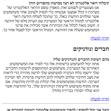
קיבלתי דואר אלקטרוני לא רצוי ממישהו מהפורום הזה!
אנו מצטערים לשמוע זאת. מאפיין טופס הדואר האלקטרוני של
מערכת זו כולל אמצעי אבטחה כדי לנסות ולעקוב אחר משתמשים
אשר שולחים הודעות כאלו, כך שתוכל לשלוח הודעת דואר
אלקטרוני למנהל הראשי של המערכת עם העתק מלא של הודעה
זו. חשוב מאוד לכלול את הכותרות אשר מכילות את פרטי
המשתמש ששלח את ההודעה. המנהל הראשי יוכל לפעול אחר כך.
חזרה למעלה
חברים ונודניקים
מהם רשימת החברים והנודניקים שלי?
אתה יכול להשתמש ברשימות אלו כדי לסדר את המשתמשים
האחרים של המערכת. משתמשים המתווספים לרשימת החברים
שלך ירשמו בלוח הבקרה למשתמש שלך לגישה מהירה כדי לראות
את מצב החיבור שלהם ולשלוח להם הודעות פרטיות. לפי תמיכת
הערכה, הודעות ממשתמשים אלו יכולות גם להיות מודגשות. אם
אתה מוסיף משתמש לרשימת הנודניקים שלך, כל ההודעות אשר
הוא שולח יוסתרו כברירת מחדל.
חזרה למעלה
כיצד אני יכול להוסיף / להסיר משתמשים אל/מתוך רשימת החברים או