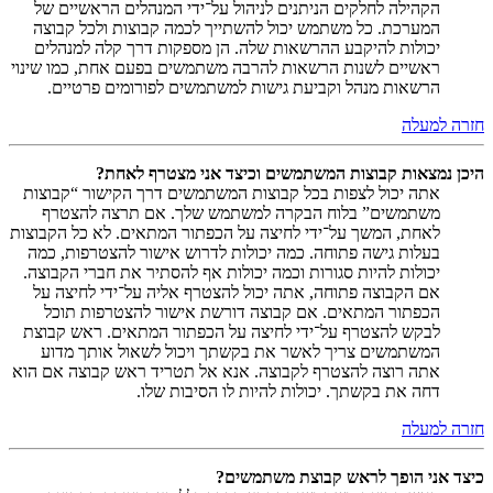
הקהילה לחלקים הניתנים לניהול על־ידי המנהלים הראשיים של
המערכת. כל משתמש יכול להשתייך לכמה קבוצות ולכל קבוצה
יכולות להיקבע ההרשאות שלה. הן מספקות דרך קלה למנהלים
ראשיים לשנות הרשאות להרבה משתמשים בפעם אחת, כמו שינוי
הרשאות מנהל וקביעת גישות למשתמשים לפורומים פרטיים.
חזרה למעלה
היכן נמצאות קבוצות המשתמשים וכיצד אני מצטרף לאחת?
אתה יכול לצפות בכל קבוצות המשתמשים דרך הקישור “קבוצות
משתמשים” בלוח הבקרה למשתמש שלך. אם תרצה להצטרף
לאחת, המשך על־ידי לחיצה על הכפתור המתאים. לא כל הקבוצות
בעלות גישה פתוחה. כמה יכולות לדרוש אישור להצטרפות, כמה
יכולות להיות סגורות וכמה יכולות אף להסתיר את חברי הקבוצה.
אם הקבוצה פתוחה, אתה יכול להצטרף אליה על־ידי לחיצה על
הכפתור המתאים. אם קבוצה דורשת אישור להצטרפות תוכל
לבקש להצטרף על־ידי לחיצה על הכפתור המתאים. ראש קבוצת
המשתמשים צריך לאשר את בקשתך ויכול לשאול אותך מדוע
אתה רוצה להצטרף לקבוצה. אנא אל תטריד ראש קבוצה אם הוא
דחה את בקשתך. יכולות להיות לו הסיבות שלו.
חזרה למעלה
כיצד אני הופך לראש קבוצת משתמשים?