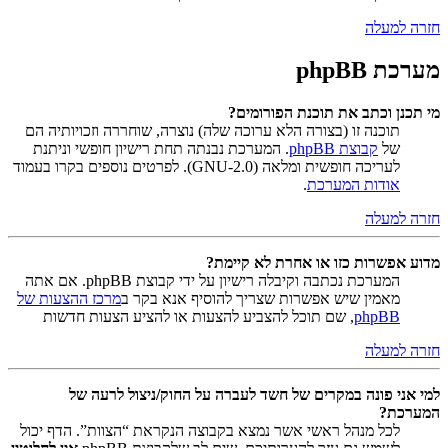
חזרה למעלה
מערכת phpBB
מי תכנן וכתב את תוכנת הפורומים?
תוכנה זו (בצורה הלא ערוכה שלה) נוצרה, שוחררה וזכויותיה הם
של
קבוצת phpBB
. המערכת נבנתה תחת רישיון חופשי וניתנת
לעריכה חופשית ומלאה (GNU-2.0). לפרטים נוספים בקרו בעמוד
אודות המערכת
.
חזרה למעלה
מדוע אפשרות כזו או אחרת לא קיימת?
המערכת נכתבה וקיבלה רישיון על ידי קבוצת phpBB. אם אתה
מאמין שיש אפשרות שצריך להוסיף אנא בקר ב
מרכז ההצעות של
phpBB
, שם תוכל להצביע להצעות או להציע הצעות חדשות
חזרה למעלה
למי אני פונה במקרים של חשד לעברה על החוק/ניצול לרעה של
המערכת?
לכל מנהל ראשי אשר נמצא בקבוצה הנקראת “הצוות”. הדף יכול