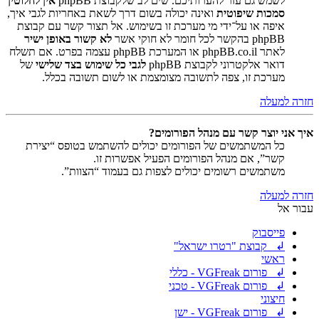
לשמש גם עזר להערותיכם. שים לב שלקבוצת phpBB
אין לחלוטין
סמכות שיפוטית
ואינה יכולה בשום דרך לשאת באחריות לגבי איך,
איפה או על־ידי מי מערכת זו בשימוש. אל תצור קשר עם קבוצת
phpBB בהקשר לכל חומר לא חוקי אשר
לא קשור באופן ישיר
לאתר phpBB.co.il או המערכת phpBB עצמה בפרט. אם תשלח
דואר אלקטרוני לקבוצת phpBB
לגבי כל שימוש בצד שלישי
של
מערכת זו, צפה לתשובה מצומצמת או לשום תשובה בכלל.
חזרה למעלה
איך אני יוצר קשר עם מנהל הפורומים?
כל המשתמשים של הפורומים יכולים להשתמש בטופס “יצירת
קשר”, אם מנהל הפורומים הפעיל אפשרות זו.
משתמשים רשומים יכולים לצפות גם בעמוד “הצוות”.
חזרה למעלה
עבור אל
פייסבוק
↲ קבוצת "רטרו ישראל"
ראשי
↲ פורום VGFreak - כללי
↲ פורום VGFreak - טכני
חיצוני
↲ פורום VGFreak - ישן