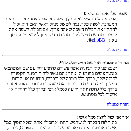
חזרה למעלה
השפה שלי אינה ברשימה!
או שהמנהל הראשי לא התקין השפה או שאף אחד לא תרגם את
המערכת לשפה שלך. נסה לשאול מנהל ראשי האם הוא יכול
להתקין את חבילת השפה שאתה צריך. אם חבילת השפה אינה
קיימת, תרגיש חופשי ליצור תרגום חדש. ניתן למצוא מידע נוסף
באתר
phpBB
®.
חזרה למעלה
מה הן התמונות לצד שם המשתמש שלי?
ישנם שני סוגי תמונות אשר עשויים להופיע יחד עם שם המשתמש
כאשר צופים בהודעות. אחד מהם עשוי להיות תמונה הקשורה
לדרגה שלך, בדרך כלל בצורה של כוכבים, ריבועים או נקודות,
המציין כמה הודעות כתבת או את מעמדך בפורום. תמונה אחרת,
בדרך כלל גדולה יותר, ידועה כסמל אישי ובדרך כלל ייחודית או
אישית לכל משתמש.
חזרה למעלה
איך אני יכול להציג סמל אישי?
בתוך לוח הבקרה למשתמש תחת "פרופיל" אתה יכול להוסיף סמל
אישי באמצעות אחת מארבע השיטות הבאות: Gravatar, גלריה,