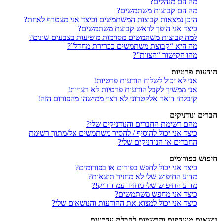
מה הם מנהלים?
מה הם קבוצות משתמשים?
היכן נמצאות קבוצות המשתמשים וכיצד אני מצטרף לאחת?
כיצד אני הופך לראש קבוצת משתמשים?
למה קבוצות משתמשים מסוימות מופיעות בצבעים שונים?
מה היא “קבוצת משתמשים כברירת מחדל”?
מהו הקישור “הצוות”?
הודעות פרטיות
אני לא יכול לשלוח הודעות פרטיות!
אני ממשיך לקבל הודעות פרטיות לא רצויות!
קיבלתי דואר אלקטרוני לא רצוי ממישהו מהפורום הזה!
חברים ונודניקים
מהם רשימת החברים והנודניקים שלי?
כיצד אני יכול להוסיף / להסיר משתמשים אל/מתוך רשימת
החברים או הנודניקים שלי?
חיפוש בפורומים
כיצד אני יכול לחפש בפורום או בפורומים?
מדוע החיפוש שלי לא מחזיר תוצאות?
מדוע החיפוש שלי מחזיר עמוד ריק!?
כיצד אני מחפש משתמשים?
כיצד אני יכול למצוא את ההודעות והנושאים שלי?
נושאים מועדפים והרשמות לקבלת עדכונים