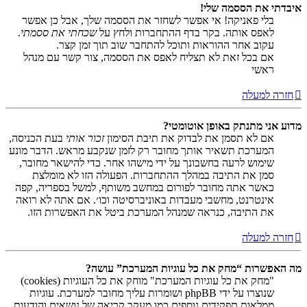
איבדתי את הססמה שלי!
בלי פאניקה! אי אפשר לשחזר את הססמה שלך, אבל כן אפשר
לאפס אותה. בקר בדף ההתחברות ולחץ על
שכחתי את ססמתי
.
עקוב אחר ההוראות ותוכל להתחבר שוב תוך זמן קצר.
אם בכל זאת לא תצליח לאפס את הססמה, צור קשר עם מנהל
ראשי
חזרה למעלה
מדוע אני מתנתק באופן אוטומטי?
אם לא תסמן את לבדוק את תיבת הסימון
זכור אותי
בעת הכניסה,
המערכת תשאיר אותך מחובר רק לזמן שנקבע מראש. הדבר מונע
שימוש לרעה בחשבונך על ידי מישהו אחר. כדי להישאר מחובר,
סמן את התיבה במהלך ההתחברות. הפעולה הזו לא מומלצת
כאשר אתה מחובר לפורום במחשב משותף, למשל בספריה, קפה
אינטרנט, מחשבי מעבדות באוניברסיטה וכו׳. אם אתה לא רואה
את התיבה, כנראה שמנהל המערכת ביטל את האפשרות הזו.
חזרה למעלה
מה האפשרות “מחק את כל עוגיות המערכת” עושה?
"מחק את כל עוגיות המערכת" מוחק את כל העוגיות (cookies)
שנוצרו על ידי phpBB ושומרות עליך מחובר למערכת. עוגיות
ממלאות תפקידים נוספים כמו מעקב קריאה של נושאים והודעות