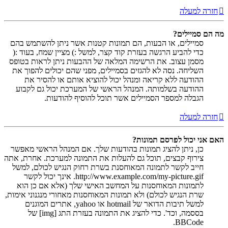
חזרה למעלה
מה הם סמיילים?
סמיילים, או הבעות, הם תמונות קטנות אשר ניתן להשתמש בהם
כדי להביע הרגשה בעזרת קוד קצר, למשל :) מציין שמח, בעוד :(
מסמן עצוב. את הרשימה המלאה של ההבעות ניתן לראות בטופס
השליחה. נסה לא להגזים בסמיילים, מפני שהם יכולים להפוך את
ההודעה ללא קריאה ומנהל יכול להוציא אותם או להסיר את
ההודעה בשלמותה. המנהל הראשי של המערכת יכול גם לקבוע
הגבלה למספר הסמיילים אשר תוכל להוסיף להודעות.
חזרה למעלה
האם אני יכול לפרסם תמונות?
כן, ניתן להציג תמונות בהודעות שלך. אם המנהל הראשי מאפשר
צירוף קבצים, תוכל גם להעלות את התמונה למערכת. אחרת, אתה
חייב לקשר לתמונה המאוחסנת בשרת רחוק הנגיש לכולם, למשל
http://www.example.com/my-picture.gif. אינך יכול לקשר
לתמונות המאוחסנות על המחשב האישי שלך (אלא אם כן הוא
שרת הנגיש לכולם) ולא תמונות המאוחסנות מאחורי מנגנוני אימות,
למשל תיבות הדואר של hotmail או yahoo, אתרים המוגנים
בססמה, וכד'. כדי להציג את התמונה בעזרת התג [img] של
BBCode.