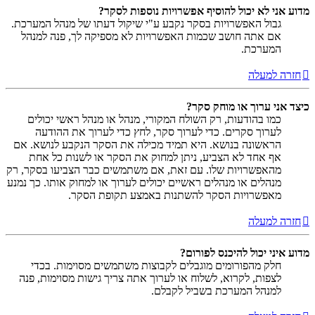
מדוע אני לא יכול להוסיף אפשרויות נוספות לסקר?
גבול האפשרויות בסקר נקבע ע"י שיקול דעתו של מנהל המערכת.
אם אתה חושב שכמות האפשרויות לא מספיקה לך, פנה למנהל
המערכת.
חזרה למעלה
כיצד אני ערוך או מוחק סקר?
כמו בהודעות, רק השולח המקורי, מנהל או מנהל ראשי יכולים
לערוך סקרים. כדי לערוך סקר, לחץ כדי לערוך את ההודעה
הראשונה בנושא. היא תמיד מכילה את הסקר הנקבע לנושא. אם
אף אחד לא הצביע, ניתן למחוק את הסקר או לשנות כל אחת
מהאפשרויות שלו. עם זאת, אם משתמשים כבר הצביעו בסקר, רק
מנהלים או מנהלים ראשיים יכולים לערוך או למחוק אותו. כך נמנע
מאפשרויות הסקר להשתנות באמצע תקופת הסקר.
חזרה למעלה
מדוע איני יכול להיכנס לפורום?
חלק מהפורומים מוגבלים לקבוצות משתמשים מסוימות. בכדי
לצפות, לקרוא, לשלוח או לערוך אתה צריך גישות מסוימות, פנה
למנהל המערכת בשביל לקבלם.