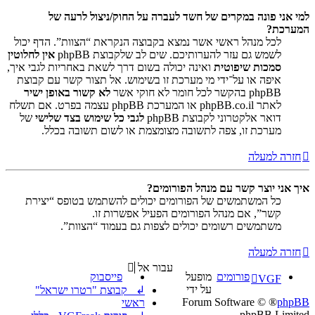
למי אני פונה במקרים של חשד לעברה על החוק/ניצול לרעה של
המערכת?
לכל מנהל ראשי אשר נמצא בקבוצה הנקראת “הצוות”. הדף יכול
לשמש גם עזר להערותיכם. שים לב שלקבוצת phpBB
אין לחלוטין
סמכות שיפוטית
ואינה יכולה בשום דרך לשאת באחריות לגבי איך,
איפה או על־ידי מי מערכת זו בשימוש. אל תצור קשר עם קבוצת
phpBB בהקשר לכל חומר לא חוקי אשר
לא קשור באופן ישיר
לאתר phpBB.co.il או המערכת phpBB עצמה בפרט. אם תשלח
דואר אלקטרוני לקבוצת phpBB
לגבי כל שימוש בצד שלישי
של
מערכת זו, צפה לתשובה מצומצמת או לשום תשובה בכלל.
חזרה למעלה
איך אני יוצר קשר עם מנהל הפורומים?
כל המשתמשים של הפורומים יכולים להשתמש בטופס “יצירת
קשר”, אם מנהל הפורומים הפעיל אפשרות זו.
משתמשים רשומים יכולים לצפות גם בעמוד “הצוות”.
חזרה למעלה
עבור אל
פורומים
מופעל
פייסבוק
VGF
על ידי
↲ קבוצת "רטרו ישראל"
® Forum Software ©
phpBB
ראשי
phpBB Limited