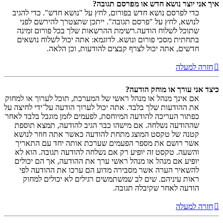
איך אני יוצר נושא חדש או מפרסם תגובה?
כדי לפרסם נושא חדש בפורום, לחץ על "נושא חדש". כדי להגיב
לנושא, לחץ על "פרסם תגובה". ייתכן שתצטרך להירשם לפני
שתוכל לשלוח הודעה.רשימת ההרשאות שלך בכל פורום זמינה
בתחתית מסכי פורום ונושא. לדוגמא: אתה יכול לשלוח נושאים
חדשים, אתה יכול לצרף קבצים להודעות, וכן הלאה.
חזרה למעלה
כיצד אני עורך או מוחק הודעה?
אם אינך מנהל או מנהל ראשי של המערכת, תוכל לערוך או למחוק
את ההודעות שלך בלבד. אתה יכול לערוך הודעה על־ידי לחיצה על
כפתור העריכה להודעה המיוחסת, לפעמים לזמן מוגבל בלבד לאחר
שההודעה נשלחה. אם מישהו כבר הגיב להודעה, תמצא תוספת
קטנה של טקסט המוצג מתחת להודעה כאשר אתה חוזר לנושא
אשר רושם את מספר הפעמים שערכת אותה יחד עם התאריך
והשעה. טקסט זה יופיע רק אם נשלחה להודעה תגובה. הוא לא
יופיע אם מנהל או מנהל ראשי ערך את ההודעה, אך הם יכולים
להשאיר הערה אשר מסבירה מדוע הם ערכו את ההודעה לפי
ראות עיניהם. שים לב שמשתמשים רגילים לא יכולים למחוק
הודעה לאחר שקיבלה תגובה.
חזרה למעלה