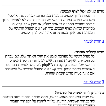
חזרה למעלה
מדוע אני לא יכול לצרף קבצים?
הרשאות צירוף קבצים נקבעות בכל פורום, לכל קבוצה, או לכל
משתמש בפרט. המנהל הראשי של המערכת יכול לא לאפשר צירוף
קבצים לפורום המסוים בו אתה שולח, או יתכן שרק קבוצות
מסוימות יכולות לצרף קבצים. צור קשר עם המנהל הראשי של
המערכת אם אינך בטוח מדוע אינך יכול לצרף קבצים.
חזרה למעלה
מדוע קיבלתי אזהרה?
כל מנהל ראשי של מערכת קובע את חוקי האתר שלו. אם עברת
על חוק, יתכן שקיבלת אזהרה. שים לב כי זוהי החלטת המנהל
הראשי של המערכת, וקבוצת phpBB לא יכולה לעשות דבר עם
האזהרות באתר הנתון. צור קשר עם המנהל הראשי של המערכת
אם אינך בטוח מדוע קיבלת אזהרה.
חזרה למעלה
כיצד ניתן לדווח למנהל על הודעות?
אם מנהל המערכת מאפשר זאת, אתה תראה כפתור דיווח הודעות
ליד כפתור השליחת הודעה. על ידי לחיצה על הכפתור תעבור
לפעולות הדיווח על הודעה.