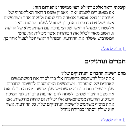
קיבלתי דואר אלקטרוני לא רצוי ממישהו מהפורום הזה!
אנו מצטערים לשמוע זאת. מאפיין טופס הדואר האלקטרוני של
מערכת זו כולל אמצעי אבטחה כדי לנסות ולעקוב אחר משתמשים
אשר שולחים הודעות כאלו, כך שתוכל לשלוח הודעת דואר
אלקטרוני למנהל הראשי של המערכת עם העתק מלא של הודעה
זו. חשוב מאוד לכלול את הכותרות אשר מכילות את פרטי
המשתמש ששלח את ההודעה. המנהל הראשי יוכל לפעול אחר כך.
חזרה למעלה
חברים ונודניקים
מהם רשימת החברים והנודניקים שלי?
אתה יכול להשתמש ברשימות אלו כדי לסדר את המשתמשים
האחרים של המערכת. משתמשים המתווספים לרשימת החברים
שלך ירשמו בלוח הבקרה למשתמש שלך לגישה מהירה כדי לראות
את מצב החיבור שלהם ולשלוח להם הודעות פרטיות. לפי תמיכת
הערכה, הודעות ממשתמשים אלו יכולות גם להיות מודגשות. אם
אתה מוסיף משתמש לרשימת הנודניקים שלך, כל ההודעות אשר
הוא שולח יוסתרו כברירת מחדל.
חזרה למעלה