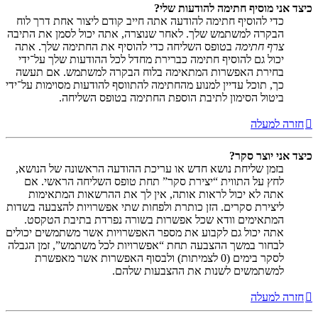
כיצד אני מוסיף חתימה להודעות שלי?
כדי להוסיף חתימה להודעה אתה חייב קודם ליצור אחת דרך לוח
הבקרה למשתמש שלך. לאחר שנוצרה, אתה יכול לסמן את התיבה
צרף חתימה
בטופס השליחה כדי להוסיף את החתימה שלך. אתה
יכול גם להוסיף חתימה כברירת מחדל לכל ההודעות שלך על־ידי
בחירת האפשרות המתאימה בלוח הבקרה למשתמש. אם תעשה
כך, תוכל עדיין למנוע מהחתימה להתווסף להודעות מסוימות על־ידי
ביטול הסימון לתיבת הוספת החתימה בטופס השליחה.
חזרה למעלה
כיצד אני יוצר סקר?
בזמן שליחת נושא חדש או עריכת ההודעה הראשונה של הנושא,
לחץ על התווית “יצירת סקר” תחת טופס השליחה הראשי. אם
אתה לא יכול לראות אותה, אין לך את ההרשאות המתאימות
ליצירת סקרים. הזן כותרת ולפחות שתי אפשרויות להצבעה בשדות
המתאימים וודא שכל אפשרות בשורה נפרדת בתיבת הטקסט.
אתה יכול גם לקבוע את מספר האפשרויות אשר משתמשים יכולים
לבחור במשך ההצבעה תחת “אפשרויות לכל משתמש”, זמן הגבלה
לסקר בימים (0 לצמיתות) ולבסוף האפשרות אשר מאפשרת
למשתמשים לשנות את ההצבעות שלהם.
חזרה למעלה