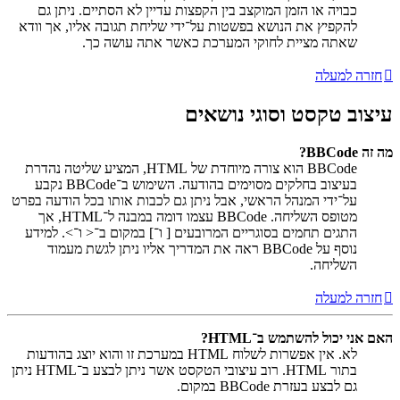
כבויה או הזמן המוקצב בין הקפצות עדיין לא הסתיים. ניתן גם
להקפיץ את הנושא בפשטות על־ידי שליחת תגובה אליו, אך וודא
שאתה מציית לחוקי המערכת כאשר אתה עושה כך.
חזרה למעלה
עיצוב טקסט וסוגי נושאים
מה זה BBCode?
BBCode הוא צורה מיוחדת של HTML, המציע שליטה נהדרת
בעיצוב בחלקים מסוימים בהודעה. השימוש ב־BBCode נקבע
על־ידי המנהל הראשי, אבל ניתן גם לכבות אותו בכל הודעה בפרט
מטופס השליחה. BBCode עצמו דומה במבנה ל־HTML, אך
התגים תחמים בסוגריים המרובעים [ ו־] במקום ב־< ו־>. למידע
נוסף על BBCode ראה את המדריך אליו ניתן לגשת מעמוד
השליחה.
חזרה למעלה
האם אני יכול להשתמש ב־HTML?
לא. אין אפשרות לשלוח HTML במערכת זו והוא יוצג בהודעות
בתור HTML. רוב עיצובי הטקסט אשר ניתן לבצע ב־HTML ניתן
גם לבצע בעזרת BBCode במקום.