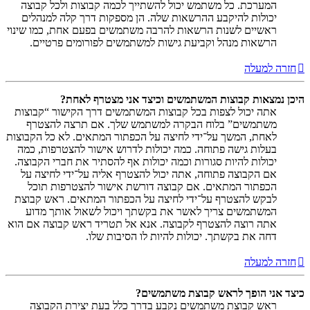
המערכת. כל משתמש יכול להשתייך לכמה קבוצות ולכל קבוצה
יכולות להיקבע ההרשאות שלה. הן מספקות דרך קלה למנהלים
ראשיים לשנות הרשאות להרבה משתמשים בפעם אחת, כמו שינוי
הרשאות מנהל וקביעת גישות למשתמשים לפורומים פרטיים.
חזרה למעלה
היכן נמצאות קבוצות המשתמשים וכיצד אני מצטרף לאחת?
אתה יכול לצפות בכל קבוצות המשתמשים דרך הקישור “קבוצות
משתמשים” בלוח הבקרה למשתמש שלך. אם תרצה להצטרף
לאחת, המשך על־ידי לחיצה על הכפתור המתאים. לא כל הקבוצות
בעלות גישה פתוחה. כמה יכולות לדרוש אישור להצטרפות, כמה
יכולות להיות סגורות וכמה יכולות אף להסתיר את חברי הקבוצה.
אם הקבוצה פתוחה, אתה יכול להצטרף אליה על־ידי לחיצה על
הכפתור המתאים. אם קבוצה דורשת אישור להצטרפות תוכל
לבקש להצטרף על־ידי לחיצה על הכפתור המתאים. ראש קבוצת
המשתמשים צריך לאשר את בקשתך ויכול לשאול אותך מדוע
אתה רוצה להצטרף לקבוצה. אנא אל תטריד ראש קבוצה אם הוא
דחה את בקשתך. יכולות להיות לו הסיבות שלו.
חזרה למעלה
כיצד אני הופך לראש קבוצת משתמשים?
ראש קבוצת משתמשים נקבע בדרך כלל בעת יצירת הקבוצה