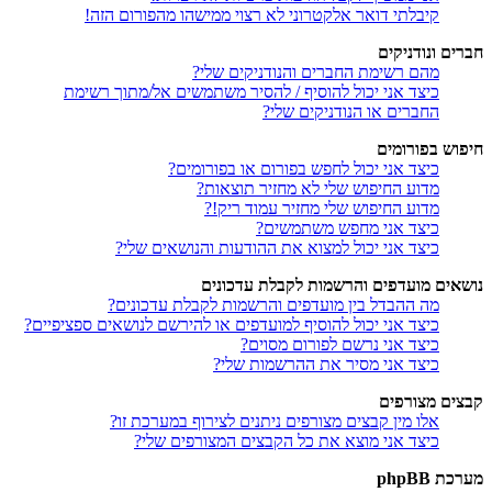
קיבלתי דואר אלקטרוני לא רצוי ממישהו מהפורום הזה!
חברים ונודניקים
מהם רשימת החברים והנודניקים שלי?
כיצד אני יכול להוסיף / להסיר משתמשים אל/מתוך רשימת
החברים או הנודניקים שלי?
חיפוש בפורומים
כיצד אני יכול לחפש בפורום או בפורומים?
מדוע החיפוש שלי לא מחזיר תוצאות?
מדוע החיפוש שלי מחזיר עמוד ריק!?
כיצד אני מחפש משתמשים?
כיצד אני יכול למצוא את ההודעות והנושאים שלי?
נושאים מועדפים והרשמות לקבלת עדכונים
מה ההבדל בין מועדפים והרשמות לקבלת עדכונים?
כיצד אני יכול להוסיף למועדפים או להירשם לנושאים ספציפיים?
כיצד אני נרשם לפורום מסוים?
כיצד אני מסיר את ההרשמות שלי?
קבצים מצורפים
אלו מין קבצים מצורפים ניתנים לצירוף במערכת זו?
כיצד אני מוצא את כל הקבצים המצורפים שלי?
מערכת phpBB