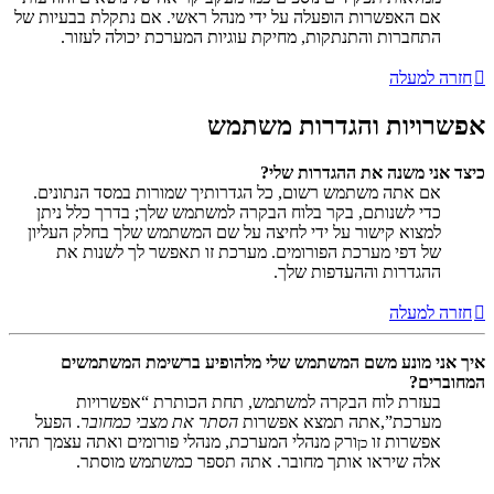
אם האפשרות הופעלה על ידי מנהל ראשי. אם נתקלת בבעיות של
התחברות והתנתקות, מחיקת עוגיות המערכת יכולה לעזור.
חזרה למעלה
אפשרויות והגדרות משתמש
כיצד אני משנה את ההגדרות שלי?
אם אתה משתמש רשום, כל הגדרותיך שמורות במסד הנתונים.
כדי לשנותם, בקר בלוח הבקרה למשתמש שלך; בדרך כלל ניתן
למצוא קישור על ידי לחיצה על שם המשתמש שלך בחלק העליון
של דפי מערכת הפורומים. מערכת זו תאפשר לך לשנות את
ההגדרות וההעדפות שלך.
חזרה למעלה
איך אני מונע משם המשתמש שלי מלהופיע ברשימת המשתמשים
המחוברים?
בעזרת לוח הבקרה למשתמש, תחת הכותרת “אפשרויות
מערכת”,אתה תמצא אפשרות
הסתר את מצבי כמחובר
. הפעל
אפשרות זו
ורק מנהלי המערכת, מנהלי פורומים ואתה עצמך תהיו
כן
אלה שיראו אותך מחובר. אתה תספר כמשתמש מוסתר.