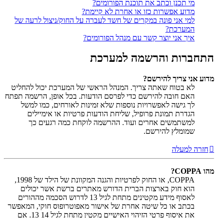
מי תכנן וכתב את תוכנת הפורומים?
מדוע אפשרות כזו או אחרת לא קיימת?
למי אני פונה במקרים של חשד לעברה על החוק/ניצול לרעה של
המערכת?
איך אני יוצר קשר עם מנהל הפורומים?
התחברות והרשמה למערכת
מדוע אני צריך להירשם?
לא בטוח שאתה צריך. המנהל הראשי של המערכת יכול להחליט
האם חובה להירשם כדי לפרסם הודעות. בכל אופן, הרשמה תפתח
לך גישה לאפשרויות נוספות שלא זמינות לאורחים, כמו למשל
הגדרת תמונת פרופיל, שליחת הודעות פרטיות או אימיילים
למשתמשים אחרים ועוד. ההרשמה לוקחת כמה רגעים כך
שמומלץ להירשם.
חזרה למעלה
מהו COPPA?
COPPA, או החוק לפרטיות והגנה המקוונת של הילד של 1998,
הוא חוק בארצות הברית הדורש מאתרים ברשת אשר יכולים
לאסוף מידע מקטינים מתחת לגיל 13 לדרוש הסכמה מההורים
בכתב או כל שיטה אחרת של אישור מאפוטרופוס חוקי, המאפשר
את איסוף פרטי הזיהוי האישיים מקטין מתחת לגיל 14 13. אם