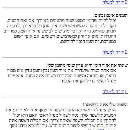
חזרה למעלה
הזמנים אינם נכונים!
יכול להיות שהזמן המוצג שונה מהזמנים באזורך. אם זאת הבעיה,
בקר בלוח הבקרה למשתמש ושנה את הזמן על פי אזורך, לדוגמה
לונדון, פאריס, ניו יורק, וכדומה. שים לב ששינוי אזור הזמן, כמו רוב
ההגדרות, ניתן אך ורק למשתמשים רשומים. אם אינך רשום
במערכת, זה הזמן הנכון להירשם.
חזרה למעלה
שינתי את אזור הזמן והוא עדין שונה מהזמן שלי!
אם אתה בטוח שהגדרת את אזור הזמן נכון והזמן עדין אינו מכוון
כראוי, אז כנראה והשעה המוגדרת בשרת אינה נכונה. אנא יידע
מנהל ראשי כדי לתקן את הבעיה
חזרה למעלה
השפה שלי אינה ברשימה!
או שהמנהל הראשי לא התקין השפה או שאף אחד לא תרגם את
המערכת לשפה שלך. נסה לשאול מנהל ראשי האם הוא יכול
להתקין את חבילת השפה שאתה צריך. אם חבילת השפה אינה
קיימת, תרגיש חופשי ליצור תרגום חדש. ניתן למצוא מידע נוסף