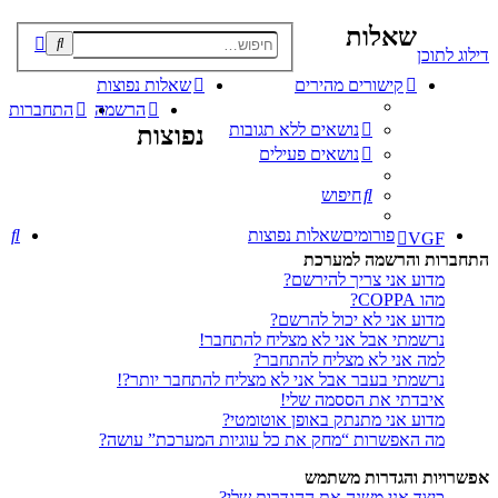
שאלות
פוש
דילוג לתוכן
קדם
קישורים מהירים
שאלות נפוצות
הרשמה
התחברות
נושאים ללא תגובות
נפוצות
נושאים פעילים
חיפוש
חי
פורומים
שאלות נפוצות
VGF
התחברות והרשמה למערכת
מדוע אני צריך להירשם?
מהו COPPA?
מדוע אני לא יכול להרשם?
נרשמתי אבל אני לא מצליח להתחבר!
למה אני לא מצליח להתחבר?
נרשמתי בעבר אבל אני לא מצליח להתחבר יותר?!
איבדתי את הססמה שלי!
מדוע אני מתנתק באופן אוטומטי?
מה האפשרות “מחק את כל עוגיות המערכת” עושה?
אפשרויות והגדרות משתמש
כיצד אני משנה את ההגדרות שלי?