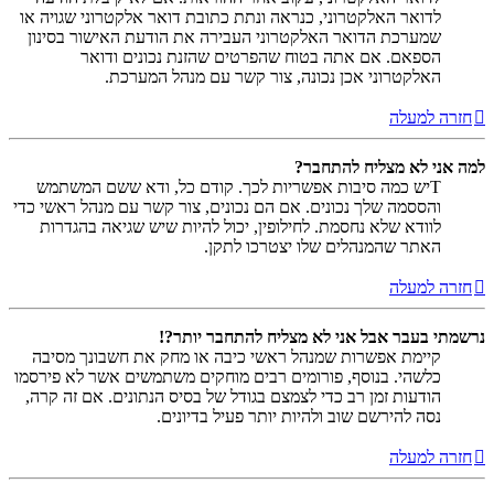
לדואר האלקטרוני, כנראה ונתת כתובת דואר אלקטרוני שגויה או
שמערכת הדואר האלקטרוני העבירה את הודעת האישור בסינון
הספאם. אם אתה בטוח שהפרטים שהזנת נכונים ודואר
האלקטרוני אכן נכונה, צור קשר עם מנהל המערכת.
חזרה למעלה
למה אני לא מצליח להתחבר?
Tיש כמה סיבות אפשריות לכך. קודם כל, ודא ששם המשתמש
והססמה שלך נכונים. אם הם נכונים, צור קשר עם מנהל ראשי כדי
לוודא שלא נחסמת. לחילופין, יכול להיות שיש שגיאה בהגדרות
האתר שהמנהלים שלו יצטרכו לתקן.
חזרה למעלה
נרשמתי בעבר אבל אני לא מצליח להתחבר יותר?!
קיימת אפשרות שמנהל ראשי כיבה או מחק את חשבונך מסיבה
כלשהי. בנוסף, פורומים רבים מוחקים משתמשים אשר לא פירסמו
הודעות זמן רב כדי לצמצם בגודל של בסיס הנתונים. אם זה קרה,
נסה להירשם שוב ולהיות יותר פעיל בדיונים.
חזרה למעלה