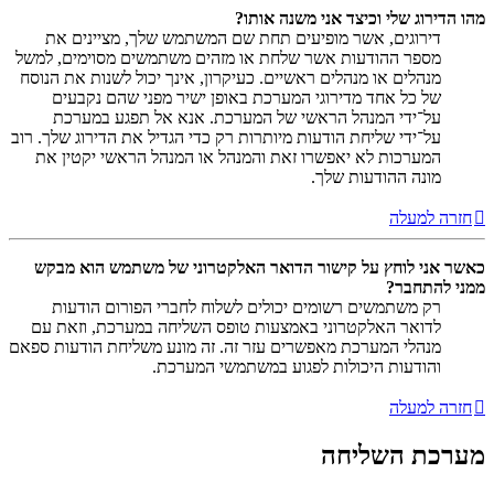
מהו הדירוג שלי וכיצד אני משנה אותו?
דירוגים, אשר מופיעים תחת שם המשתמש שלך, מציינים את
מספר ההודעות אשר שלחת או מזהים משתמשים מסוימים, למשל
מנהלים או מנהלים ראשיים. כעיקרון, אינך יכול לשנות את הנוסח
של כל אחד מדירוגי המערכת באופן ישיר מפני שהם נקבעים
על־ידי המנהל הראשי של המערכת. אנא אל תפגע במערכת
על־ידי שליחת הודעות מיותרות רק כדי הגדיל את הדירוג שלך. רוב
המערכות לא יאפשרו זאת והמנהל או המנהל הראשי יקטין את
מונה ההודעות שלך.
חזרה למעלה
כאשר אני לוחץ על קישור הדואר האלקטרוני של משתמש הוא מבקש
ממני להתחבר?
רק משתמשים רשומים יכולים לשלוח לחברי הפורום הודעות
לדואר האלקטרוני באמצעות טופס השליחה במערכת, וזאת עם
מנהלי המערכת מאפשרים עזר זה. זה מונע משליחת הודעות ספאם
והודעות היכולות לפגוע במשתמשי המערכת.
חזרה למעלה
מערכת השליחה