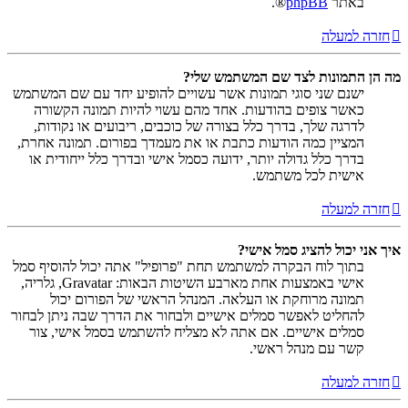
באתר
phpBB
®.
חזרה למעלה
מה הן התמונות לצד שם המשתמש שלי?
ישנם שני סוגי תמונות אשר עשויים להופיע יחד עם שם המשתמש
כאשר צופים בהודעות. אחד מהם עשוי להיות תמונה הקשורה
לדרגה שלך, בדרך כלל בצורה של כוכבים, ריבועים או נקודות,
המציין כמה הודעות כתבת או את מעמדך בפורום. תמונה אחרת,
בדרך כלל גדולה יותר, ידועה כסמל אישי ובדרך כלל ייחודית או
אישית לכל משתמש.
חזרה למעלה
איך אני יכול להציג סמל אישי?
בתוך לוח הבקרה למשתמש תחת "פרופיל" אתה יכול להוסיף סמל
אישי באמצעות אחת מארבע השיטות הבאות: Gravatar, גלריה,
תמונה מרוחקת או העלאה. המנהל הראשי של הפורום יכול
להחליט לאפשר סמלים אישיים ולבחור את הדרך שבה ניתן לבחור
סמלים אישיים. אם אתה לא מצליח להשתמש בסמל אישי, צור
קשר עם מנהל ראשי.
חזרה למעלה