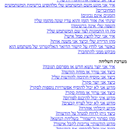
איך אני מונע משם המשתמש שלי מלהופיע ברשימת המשתמשים
המחוברים?
הזמנים אינם נכונים!
שינתי את אזור הזמן והוא עדין שונה מהזמן שלי!
השפה שלי אינה ברשימה!
מה הן התמונות לצד שם המשתמש שלי?
איך אני יכול להציג סמל אישי?
מהו הדירוג שלי וכיצד אני משנה אותו?
כאשר אני לוחץ על קישור הדואר האלקטרוני של משתמש הוא
מבקש ממני להתחבר?
מערכת השליחה
איך אני יוצר נושא חדש או מפרסם תגובה?
כיצד אני עורך או מוחק הודעה?
כיצד אני מוסיף חתימה להודעות שלי?
כיצד אני יוצר סקר?
מדוע אני לא יכול להוסיף אפשרויות נוספות לסקר?
כיצד אני ערוך או מוחק סקר?
מדוע איני יכול להיכנס לפורום?
מדוע אני לא יכול לצרף קבצים?
מדוע קיבלתי אזהרה?
כיצד ניתן לדווח למנהל על הודעות?
מהו כפתור ה“שמור” בשליחת הנושא?
מדוע הודעותיי צריכות לקבל אישור?
כיצד אני יכול להקפיץ את הודעתי?