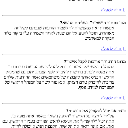
חזרה למעלה
מהו כפתור ה“שמור” בשליחת הנושא?
אפשרות זאת מאפשרת לך לשמור הודעות שנכתבו לשליחה
מאוחרת, תוכל להגיע אליהם שנית לאחר השמירה ע"י ביקור בלוח
הבקרה למשתמש.
חזרה למעלה
מדוע הודעותיי צריכות לקבל אישור?
המנהל הראשי של המערכת יכול להחליט שההודעות בפורום בו
אתה מנסה לכתוב נדרשות להיבדק לפני הצגתן. יתכן גם שהמנהל
הראשי הכניס אותך לקבוצה של משתמשים אשר ההודעות שלהם
צריכות להיבדק טרם הצגתן. אנא צור קשר על המנהל הראשי של
המערכת למידע נוסף.
חזרה למעלה
כיצד אני יכול להקפיץ את הודעתי?
על־ידי לחיצה על הקישור “הקפץ נושא” כאשר אתה צופה בו,
אתה יכול “להקפיץ” את הנושא לראש הפורום בעמוד הראשון. עם
זאת, אם אינך רואה את הקישור, הקפצת הנושא יכולה להיות