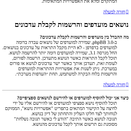
המתקדם ומלא את האפשרויות המתאימות.
חזרה למעלה
נושאים מועדפים והרשמות לקבלת עדכונים
מה ההבדל בין מועדפים והרשמות לקבלת עדכונים?
ב-phpBB 3.0, שמירה למועדפים של נושאים עבדה בדומה
למועדפים בדפדפן - לא היית מקבל התראות על עדכונים בנושאים.
החל מגרסה 3.1, שמירה למועדפים דומה יותר להרשמה לנושא.
תוכל לקבל התראות כאשר הנושא מתעדכן. הרשמה לפורום,
לעומת זאת, תעדכן אותך כאשר ישר עדכונים לנושא או פורום
במערכת. ניתן לשנות את אפשרויות ההתראות למועדפים
והרשמות בלוח הבקרה למשתמש, תחת ״העדפות מערכת״.
חזרה למעלה
כיצד אני יכול להוסיף למועדפים או להירשם לנושאים ספציפיים?
תוכל להוסיף נושא ספציפי למועדפים או להירשם אליו על ידי
לחיצה על הקישור המתאים בתפריט "אפשרויות נושא", הממוקם
לנוחותך לצד חלקו העליון והתחתון של דיון בנושא.
תגובה לנושא כאשר התיבה "הודע לי כאשר תגובה נשלחת"
מסומנת גם תרשום אותך לקבל עדכונים מהנושא.