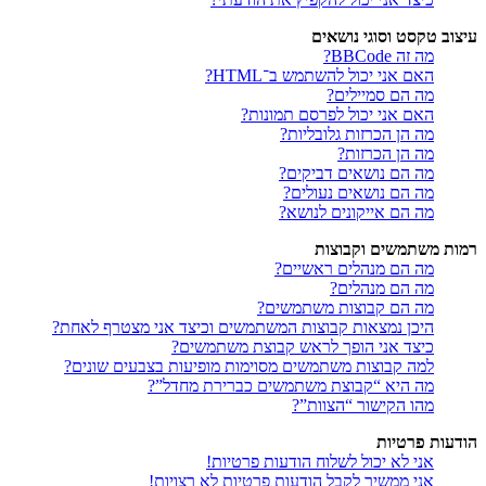
עיצוב טקסט וסוגי נושאים
מה זה BBCode?
האם אני יכול להשתמש ב־HTML?
מה הם סמיילים?
האם אני יכול לפרסם תמונות?
מה הן הכרזות גלובליות?
מה הן הכרזות?
מה הם נושאים דביקים?
מה הם נושאים נעולים?
מה הם אייקונים לנושא?
רמות משתמשים וקבוצות
מה הם מנהלים ראשיים?
מה הם מנהלים?
מה הם קבוצות משתמשים?
היכן נמצאות קבוצות המשתמשים וכיצד אני מצטרף לאחת?
כיצד אני הופך לראש קבוצת משתמשים?
למה קבוצות משתמשים מסוימות מופיעות בצבעים שונים?
מה היא “קבוצת משתמשים כברירת מחדל”?
מהו הקישור “הצוות”?
הודעות פרטיות
אני לא יכול לשלוח הודעות פרטיות!
אני ממשיך לקבל הודעות פרטיות לא רצויות!