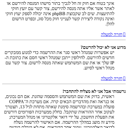
אינך בטוח אם חוק זה חל לגביך בתור מישהו המנסה להירשם או
לאתר אשר אליו אתה מנסה להירשם, צור קשר עם יועץ חוקי
להתיעצות. שים לב שקבוצת phpBB אינה יכולה לספק יעוץ חוקי
ואינה נקודה ליצירת קשר לענייני חוק מכל סוג, ובפרט הרשום
להלן.
חזרה למעלה
מדוע אני לא יכול להרשם?
יש אפשרות שמנהל ראשי סגר את ההרשמה כדי למנוע ממבקרים
חדשים להירשם. לחילופין ייתכן שמנהל ראשי חסם את כתובת ה-
IP שלך או את שם המשתמש שאתה מנסה לרשום. צור קשר עם
מנהל ראשי לסיוע.
חזרה למעלה
נרשמתי אבל אני לא מצליח להתחבר!
ראשית, בדוק את שם המשתמש והססמה שהזנת. אם הם נכונים,
אז כנראה ואת מהדברים הבאים קרה. אם מערכת ה־COPPA
פועלת במערכת ובהרשמה סימנת שאתה מתחת לגיל 13, תצטרך
לעקוב אחר ההוראות שתקבל. בחלק ממערכות הפורומים דורשים
את הפעלת החשבון, על ידי דואר אלקטרוני או מנהל המערכת;
מידע זה מוצג במהלך ההרשמה. אם האישור להרשמה נשלח
לדואר האלקטרוני, עקוב אחר ההוראות. אם לא קיבלת הודעה