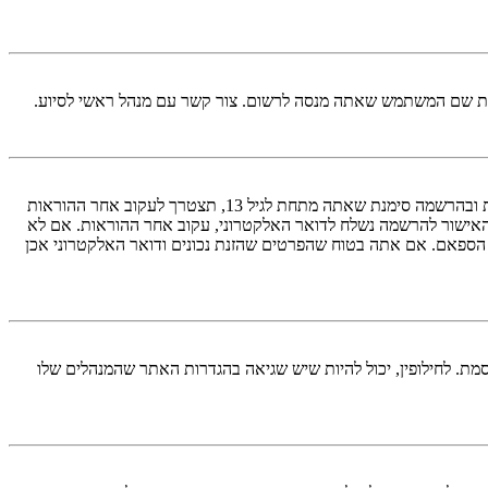
ראשית, בדוק את שם המשתמש והססמה שהזנת. אם הם נכונים, אז כנראה ואת מהדברים הבאים קרה. אם מערכת ה־COPPA פועלת במערכת ובהרשמה סימנת שאתה מתחת לגיל 13, תצטרך לעקוב אחר ההוראות
האישור להרשמה נשלח לדואר האלקטרוני, עקוב אחר ההוראות. אם לא
 הספאם. אם אתה בטוח שהפרטים שהזנת נכונים ודואר האלקטרוני אכן
מת. לחילופין, יכול להיות שיש שגיאה בהגדרות האתר שהמנהלים שלו