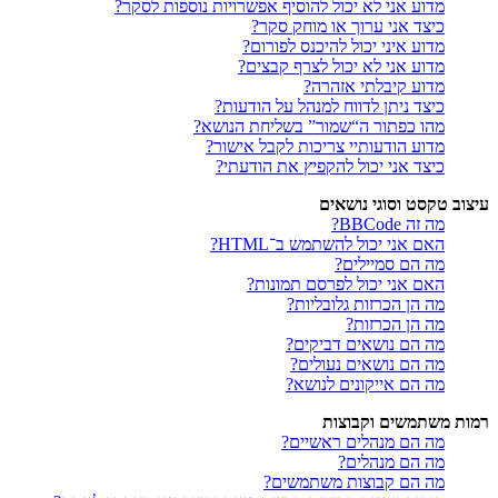
מדוע אני לא יכול להוסיף אפשרויות נוספות לסקר?
כיצד אני ערוך או מוחק סקר?
מדוע איני יכול להיכנס לפורום?
מדוע אני לא יכול לצרף קבצים?
מדוע קיבלתי אזהרה?
כיצד ניתן לדווח למנהל על הודעות?
מהו כפתור ה“שמור” בשליחת הנושא?
מדוע הודעותיי צריכות לקבל אישור?
כיצד אני יכול להקפיץ את הודעתי?
עיצוב טקסט וסוגי נושאים
מה זה BBCode?
האם אני יכול להשתמש ב־HTML?
מה הם סמיילים?
האם אני יכול לפרסם תמונות?
מה הן הכרזות גלובליות?
מה הן הכרזות?
מה הם נושאים דביקים?
מה הם נושאים נעולים?
מה הם אייקונים לנושא?
רמות משתמשים וקבוצות
מה הם מנהלים ראשיים?
מה הם מנהלים?
מה הם קבוצות משתמשים?