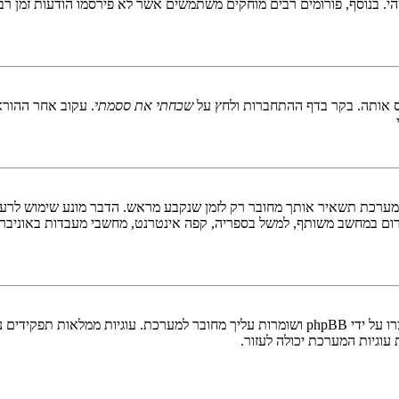
 בנוסף, פורומים רבים מוחקים משתמשים אשר לא פירסמו הודעות זמן רב כ
 אותה. בקר בדף ההתחברות ולחץ על
שכחתי את ססמתי
. עקוב אחר ההורא
ערכת תשאיר אותך מחובר רק לזמן שנקבע מראש. הדבר מונע שימוש לרעה 
ום במחשב משותף, למשל בספריה, קפה אינטרנט, מחשבי מעבדות באוניבר
"מחק את כל עוגיות המערכת" מוחק את כל העוגיות (cookies) שנוצרו על ידי phpBB ושומרות 
וגיות המערכת יכולה לעזור.