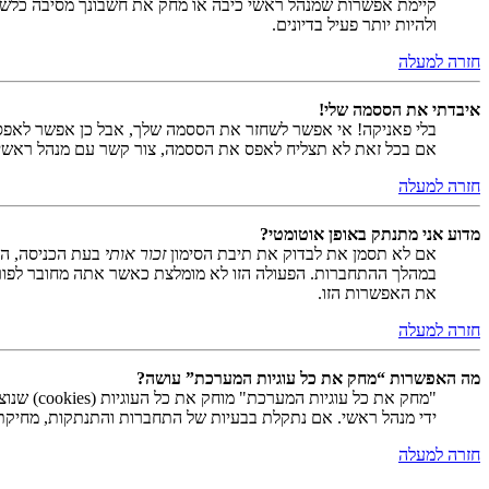
קיימת אפשרות שמנהל ראשי כיבה או מחק את חשבונך מסיבה כלשהי.
ולהיות יותר פעיל בדיונים.
חזרה למעלה
איבדתי את הססמה שלי!
בלי פאניקה! אי אפשר לשחזר את הססמה שלך, אבל כן אפשר לאפס
אם בכל זאת לא תצליח לאפס את הססמה, צור קשר עם מנהל ראשי
חזרה למעלה
מדוע אני מתנתק באופן אוטומטי?
אם לא תסמן את לבדוק את תיבת הסימון
זכור אותי
בעת הכניסה, המ
במהלך ההתחברות. הפעולה הזו לא מומלצת כאשר אתה מחובר לפור
את האפשרות הזו.
חזרה למעלה
מה האפשרות “מחק את כל עוגיות המערכת” עושה?
ידי מנהל ראשי. אם נתקלת בבעיות של התחברות והתנתקות, מחיקת ע
חזרה למעלה