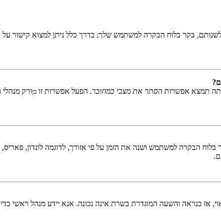
שנותם, בקר בלוח הבקרה למשתמש שלך; בדרך כלל ניתן למצוא קישור על י
ם?
אתה תמצא אפשרות
הסתר את מצבי כמחובר
. הפעל אפשרות זו
ורק מנהלי 
כן
לוח הבקרה למשתמש ושנה את הזמן על פי אזורך, לדוגמה לונדון, פאריס, ניו 
ם.
ראוי, אז כנראה והשעה המוגדרת בשרת אינה נכונה. אנא יידע מנהל ראשי כדי