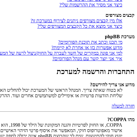
כיצד אני מסיר את ההרשמות שלי?
קבצים מצורפים
אלו מין קבצים מצורפים ניתנים לצירוף במערכת זו?
כיצד אני מוצא את כל הקבצים המצורפים שלי?
מערכת phpBB
מי תכנן וכתב את תוכנת הפורומים?
מדוע אפשרות כזו או אחרת לא קיימת?
למי אני פונה במקרים של חשד לעברה על החוק/ניצול לרעה של המע
איך אני יוצר קשר עם מנהל הפורומים?
התחברות והרשמה למערכת
מדוע אני צריך להירשם?
לא בטוח שאתה צריך. המנהל הראשי של המערכת יכול להחליט האם ח
שליחת הודעות פרטיות או אימיילים למשתמשים אחרים ועוד. ההר
חזרה למעלה
מהו COPPA?
יועץ חוקי להתיעצות. שים לב שקבוצת phpBB אינה יכולה לספק יעוץ חוקי ואינה נקודה ליצירת קשר לענייני חוק מכל סוג, ובפרט הרשום להלן.