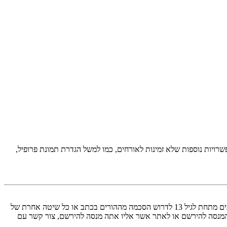
יות נוספות שלא זמינות לאורחים, כמו למשל הגדרת תמונת פרופיל,
COPPA, או החוק לפרטיות והגנה המקוונת של הילד של 1998, הוא חוק בארצות הברית הדורש מאתרים ברשת אשר יכולים לאסוף מידע מקטינים מתחת לגיל 13 לדרוש הסכמה מההורים בכתב או כל שיטה אחרת של
 13. אם אינך בטוח אם חוק זה חל לגביך בתור מישהו המנסה להירשם או לאתר אשר אליו אתה מנסה להירשם, צור קשר עם