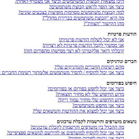
היכן נמצאות קבוצות המשתמשים וכיצד אני מצטרף לאחת?
כיצד אני הופך לראש קבוצת משתמשים?
למה קבוצות משתמשים מסוימות מופיעות בצבעים שונים?
מה היא “קבוצת משתמשים כברירת מחדל”?
מהו הקישור “הצוות”?
הודעות פרטיות
אני לא יכול לשלוח הודעות פרטיות!
אני ממשיך לקבל הודעות פרטיות לא רצויות!
קיבלתי דואר אלקטרוני לא רצוי ממישהו מהפורום הזה!
חברים ונודניקים
מהם רשימת החברים והנודניקים שלי?
כיצד אני יכול להוסיף / להסיר משתמשים אל/מתוך רשימת החברים או
חיפוש בפורומים
כיצד אני יכול לחפש בפורום או בפורומים?
מדוע החיפוש שלי לא מחזיר תוצאות?
מדוע החיפוש שלי מחזיר עמוד ריק!?
כיצד אני מחפש משתמשים?
כיצד אני יכול למצוא את ההודעות והנושאים שלי?
נושאים מועדפים והרשמות לקבלת עדכונים
מה ההבדל בין מועדפים והרשמות לקבלת עדכונים?
כיצד אני יכול להוסיף למועדפים או להירשם לנושאים ספציפיים?
כיצד אני נרשם לפורום מסוים?