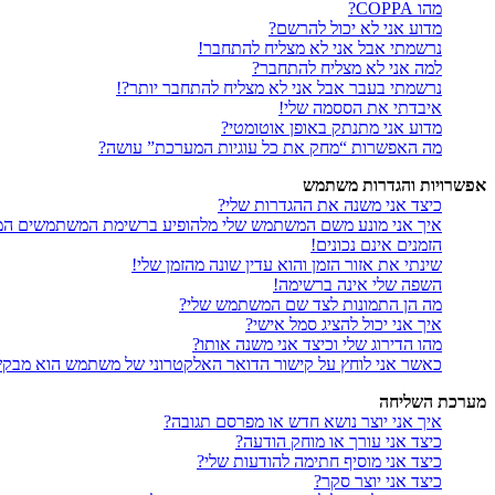
מהו COPPA?
מדוע אני לא יכול להרשם?
נרשמתי אבל אני לא מצליח להתחבר!
למה אני לא מצליח להתחבר?
נרשמתי בעבר אבל אני לא מצליח להתחבר יותר?!
איבדתי את הססמה שלי!
מדוע אני מתנתק באופן אוטומטי?
מה האפשרות “מחק את כל עוגיות המערכת” עושה?
אפשרויות והגדרות משתמש
כיצד אני משנה את ההגדרות שלי?
איך אני מונע משם המשתמש שלי מלהופיע ברשימת המשתמשים המ
הזמנים אינם נכונים!
שינתי את אזור הזמן והוא עדין שונה מהזמן שלי!
השפה שלי אינה ברשימה!
מה הן התמונות לצד שם המשתמש שלי?
איך אני יכול להציג סמל אישי?
מהו הדירוג שלי וכיצד אני משנה אותו?
כאשר אני לוחץ על קישור הדואר האלקטרוני של משתמש הוא מבק
מערכת השליחה
איך אני יוצר נושא חדש או מפרסם תגובה?
כיצד אני עורך או מוחק הודעה?
כיצד אני מוסיף חתימה להודעות שלי?
כיצד אני יוצר סקר?