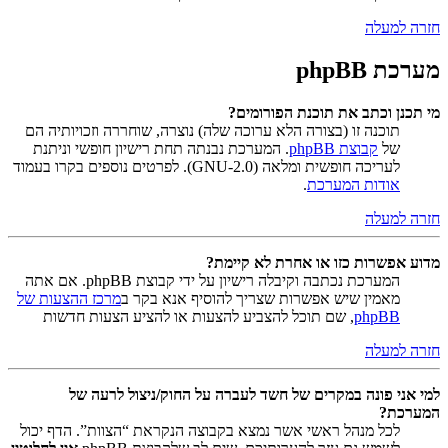
חזרה למעלה
מערכת phpBB
מי תכנן וכתב את תוכנת הפורומים?
תוכנה זו (בצורה הלא ערוכה שלה) נוצרה, שוחררה וזכויותיה הם
של
קבוצת phpBB
. המערכת נבנתה תחת רישיון חופשי וניתנת
לעריכה חופשית ומלאה (GNU-2.0). לפרטים נוספים בקרו בעמוד
אודות המערכת
.
חזרה למעלה
מדוע אפשרות כזו או אחרת לא קיימת?
המערכת נכתבה וקיבלה רישיון על ידי קבוצת phpBB. אם אתה
מאמין שיש אפשרות שצריך להוסיף אנא בקר ב
מרכז ההצעות של
phpBB
, שם תוכל להצביע להצעות או להציע הצעות חדשות
חזרה למעלה
למי אני פונה במקרים של חשד לעברה על החוק/ניצול לרעה של
המערכת?
לכל מנהל ראשי אשר נמצא בקבוצה הנקראת “הצוות”. הדף יכול