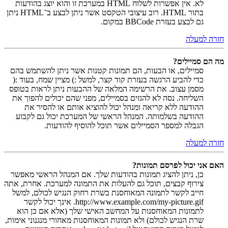
לא. אין אפשרות לשלוח HTML במערכת זו והוא יוצג בהודעות
בתור HTML. רוב עיצובי הטקסט אשר ניתן לבצע ב־HTML ניתן
גם לבצע בעזרת BBCode במקום.
חזרה למעלה
מה הם סמיילים?
סמיילים, או הבעות, הם תמונות קטנות אשר ניתן להשתמש בהם
כדי להביע הרגשה בעזרת קוד קצר, למשל :) מציין שמח, בעוד :(
מסמן עצוב. את הרשימה המלאה של ההבעות ניתן לראות בטופס
השליחה. נסה לא להגזים בסמיילים, מפני שהם יכולים להפוך את
ההודעה ללא קריאה ומנהל יכול להוציא אותם או להסיר את
ההודעה בשלמותה. המנהל הראשי של המערכת יכול גם לקבוע
הגבלה למספר הסמיילים אשר תוכל להוסיף להודעות.
חזרה למעלה
האם אני יכול לפרסם תמונות?
כן, ניתן להציג תמונות בהודעות שלך. אם המנהל הראשי מאפשר
צירוף קבצים, תוכל גם להעלות את התמונה למערכת. אחרת, אתה
חייב לקשר לתמונה המאוחסנת בשרת רחוק הנגיש לכולם, למשל
http://www.example.com/my-picture.gif. אינך יכול לקשר
לתמונות המאוחסנות על המחשב האישי שלך (אלא אם כן הוא
שרת הנגיש לכולם) ולא תמונות המאוחסנות מאחורי מנגנוני אימות,