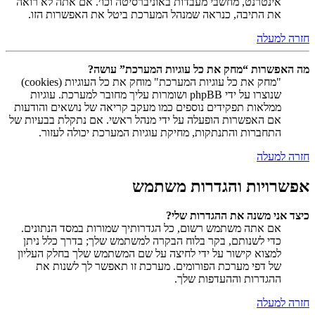
אינטרנט, מחשבי מעבדות באוניברסיטה וכו׳. אם אתה לא רואה
את התיבה, כנראה שמנהל המערכת ביטל את האפשרות הזו.
חזרה למעלה
מה האפשרות “מחק את כל עוגיות המערכת” עושה?
"מחק את כל עוגיות המערכת" מוחק את כל העוגיות (cookies)
שנוצרו על ידי phpBB ושומרות עליך מחובר למערכת. עוגיות
ממלאות תפקידים נוספים כמו מעקב קריאה של נושאים והודעות
אם האפשרות הופעלה על ידי מנהל ראשי. אם נתקלת בבעיות של
התחברות והתנתקות, מחיקת עוגיות המערכת יכולה לעזור.
חזרה למעלה
אפשרויות והגדרות משתמש
כיצד אני משנה את ההגדרות שלי?
אם אתה משתמש רשום, כל הגדרותיך שמורות במסד הנתונים.
כדי לשנותם, בקר בלוח הבקרה למשתמש שלך; בדרך כלל ניתן
למצוא קישור על ידי לחיצה על שם המשתמש שלך בחלק העליון
של דפי מערכת הפורומים. מערכת זו תאפשר לך לשנות את
ההגדרות וההעדפות שלך.
חזרה למעלה