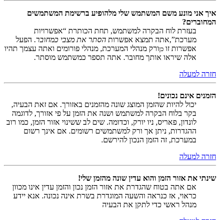
איך אני מונע משם המשתמש שלי מלהופיע ברשימת המשתמשים
המחוברים?
בעזרת לוח הבקרה למשתמש, תחת הכותרת “אפשרויות
מערכת”,אתה תמצא אפשרות
הסתר את מצבי כמחובר
. הפעל
אפשרות זו
ורק מנהלי המערכת, מנהלי פורומים ואתה עצמך תהיו
כן
אלה שיראו אותך מחובר. אתה תספר כמשתמש מוסתר.
חזרה למעלה
הזמנים אינם נכונים!
יכול להיות שהזמן המוצג שונה מהזמנים באזורך. אם זאת הבעיה,
בקר בלוח הבקרה למשתמש ושנה את הזמן על פי אזורך, לדוגמה
לונדון, פאריס, ניו יורק, וכדומה. שים לב ששינוי אזור הזמן, כמו רוב
ההגדרות, ניתן אך ורק למשתמשים רשומים. אם אינך רשום
במערכת, זה הזמן הנכון להירשם.
חזרה למעלה
שינתי את אזור הזמן והוא עדין שונה מהזמן שלי!
אם אתה בטוח שהגדרת את אזור הזמן נכון והזמן עדין אינו מכוון
כראוי, אז כנראה והשעה המוגדרת בשרת אינה נכונה. אנא יידע
מנהל ראשי כדי לתקן את הבעיה