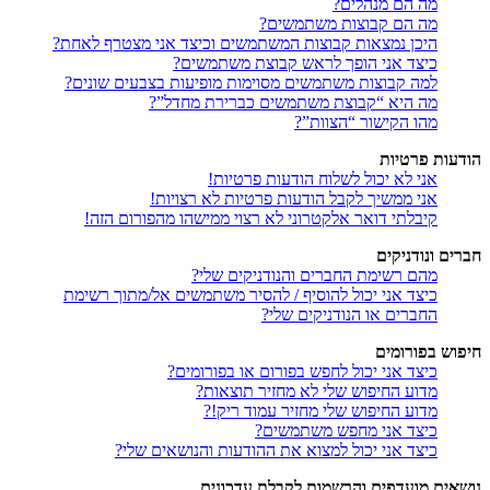
מה הם מנהלים?
מה הם קבוצות משתמשים?
היכן נמצאות קבוצות המשתמשים וכיצד אני מצטרף לאחת?
כיצד אני הופך לראש קבוצת משתמשים?
למה קבוצות משתמשים מסוימות מופיעות בצבעים שונים?
מה היא “קבוצת משתמשים כברירת מחדל”?
מהו הקישור “הצוות”?
הודעות פרטיות
אני לא יכול לשלוח הודעות פרטיות!
אני ממשיך לקבל הודעות פרטיות לא רצויות!
קיבלתי דואר אלקטרוני לא רצוי ממישהו מהפורום הזה!
חברים ונודניקים
מהם רשימת החברים והנודניקים שלי?
כיצד אני יכול להוסיף / להסיר משתמשים אל/מתוך רשימת
החברים או הנודניקים שלי?
חיפוש בפורומים
כיצד אני יכול לחפש בפורום או בפורומים?
מדוע החיפוש שלי לא מחזיר תוצאות?
מדוע החיפוש שלי מחזיר עמוד ריק!?
כיצד אני מחפש משתמשים?
כיצד אני יכול למצוא את ההודעות והנושאים שלי?
נושאים מועדפים והרשמות לקבלת עדכונים