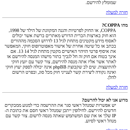
שמומלץ להירשם.
חזרה למעלה
מהו COPPA?
COPPA, או החוק לפרטיות והגנה המקוונת של הילד של 1998,
הוא חוק בארצות הברית הדורש מאתרים ברשת אשר יכולים
לאסוף מידע מקטינים מתחת לגיל 13 לדרוש הסכמה מההורים
בכתב או כל שיטה אחרת של אישור מאפוטרופוס חוקי, המאפשר
את איסוף פרטי הזיהוי האישיים מקטין מתחת לגיל 14 13. אם
אינך בטוח אם חוק זה חל לגביך בתור מישהו המנסה להירשם או
לאתר אשר אליו אתה מנסה להירשם, צור קשר עם יועץ חוקי
להתיעצות. שים לב שקבוצת phpBB אינה יכולה לספק יעוץ חוקי
ואינה נקודה ליצירת קשר לענייני חוק מכל סוג, ובפרט הרשום
להלן.
חזרה למעלה
מדוע אני לא יכול להרשם?
יש אפשרות שמנהל ראשי סגר את ההרשמה כדי למנוע ממבקרים
חדשים להירשם. לחילופין ייתכן שמנהל ראשי חסם את כתובת ה-
IP שלך או את שם המשתמש שאתה מנסה לרשום. צור קשר עם
מנהל ראשי לסיוע.