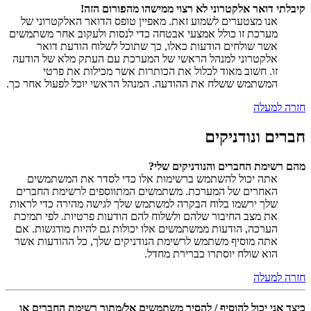
קיבלתי דואר אלקטרוני לא רצוי ממישהו מהפורום הזה!
אנו מצטערים לשמוע זאת. מאפיין טופס הדואר האלקטרוני של
מערכת זו כולל אמצעי אבטחה כדי לנסות ולעקוב אחר משתמשים
אשר שולחים הודעות כאלו, כך שתוכל לשלוח הודעת דואר
אלקטרוני למנהל הראשי של המערכת עם העתק מלא של הודעה
זו. חשוב מאוד לכלול את הכותרות אשר מכילות את פרטי
המשתמש ששלח את ההודעה. המנהל הראשי יוכל לפעול אחר כך.
חזרה למעלה
חברים ונודניקים
מהם רשימת החברים והנודניקים שלי?
אתה יכול להשתמש ברשימות אלו כדי לסדר את המשתמשים
האחרים של המערכת. משתמשים המתווספים לרשימת החברים
שלך ירשמו בלוח הבקרה למשתמש שלך לגישה מהירה כדי לראות
את מצב החיבור שלהם ולשלוח להם הודעות פרטיות. לפי תמיכת
הערכה, הודעות ממשתמשים אלו יכולות גם להיות מודגשות. אם
אתה מוסיף משתמש לרשימת הנודניקים שלך, כל ההודעות אשר
הוא שולח יוסתרו כברירת מחדל.
חזרה למעלה
כיצד אני יכול להוסיף / להסיר משתמשים אל/מתוך רשימת החברים או