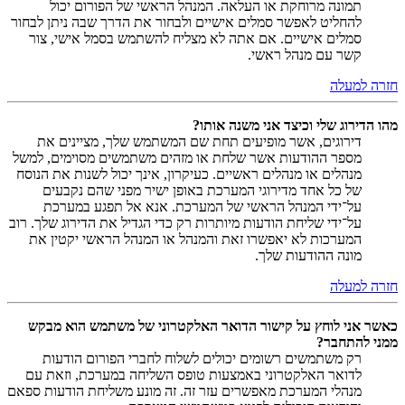
תמונה מרוחקת או העלאה. המנהל הראשי של הפורום יכול
להחליט לאפשר סמלים אישיים ולבחור את הדרך שבה ניתן לבחור
סמלים אישיים. אם אתה לא מצליח להשתמש בסמל אישי, צור
קשר עם מנהל ראשי.
חזרה למעלה
מהו הדירוג שלי וכיצד אני משנה אותו?
דירוגים, אשר מופיעים תחת שם המשתמש שלך, מציינים את
מספר ההודעות אשר שלחת או מזהים משתמשים מסוימים, למשל
מנהלים או מנהלים ראשיים. כעיקרון, אינך יכול לשנות את הנוסח
של כל אחד מדירוגי המערכת באופן ישיר מפני שהם נקבעים
על־ידי המנהל הראשי של המערכת. אנא אל תפגע במערכת
על־ידי שליחת הודעות מיותרות רק כדי הגדיל את הדירוג שלך. רוב
המערכות לא יאפשרו זאת והמנהל או המנהל הראשי יקטין את
מונה ההודעות שלך.
חזרה למעלה
כאשר אני לוחץ על קישור הדואר האלקטרוני של משתמש הוא מבקש
ממני להתחבר?
רק משתמשים רשומים יכולים לשלוח לחברי הפורום הודעות
לדואר האלקטרוני באמצעות טופס השליחה במערכת, וזאת עם
מנהלי המערכת מאפשרים עזר זה. זה מונע משליחת הודעות ספאם