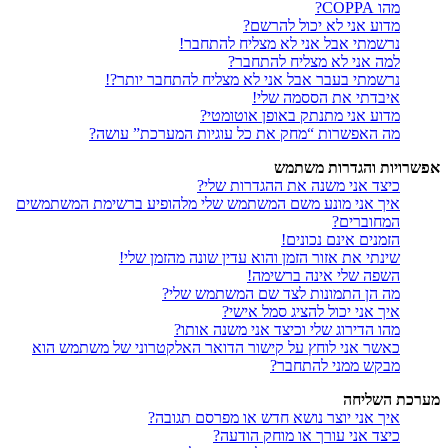
מהו COPPA?
מדוע אני לא יכול להרשם?
נרשמתי אבל אני לא מצליח להתחבר!
למה אני לא מצליח להתחבר?
נרשמתי בעבר אבל אני לא מצליח להתחבר יותר?!
איבדתי את הססמה שלי!
מדוע אני מתנתק באופן אוטומטי?
מה האפשרות “מחק את כל עוגיות המערכת” עושה?
אפשרויות והגדרות משתמש
כיצד אני משנה את ההגדרות שלי?
איך אני מונע משם המשתמש שלי מלהופיע ברשימת המשתמשים
המחוברים?
הזמנים אינם נכונים!
שינתי את אזור הזמן והוא עדין שונה מהזמן שלי!
השפה שלי אינה ברשימה!
מה הן התמונות לצד שם המשתמש שלי?
איך אני יכול להציג סמל אישי?
מהו הדירוג שלי וכיצד אני משנה אותו?
כאשר אני לוחץ על קישור הדואר האלקטרוני של משתמש הוא
מבקש ממני להתחבר?
מערכת השליחה
איך אני יוצר נושא חדש או מפרסם תגובה?
כיצד אני עורך או מוחק הודעה?