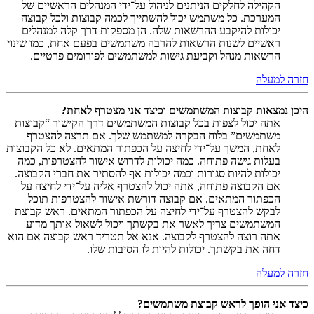
הקהילה לחלקים הניתנים לניהול על־ידי המנהלים הראשיים של
המערכת. כל משתמש יכול להשתייך לכמה קבוצות ולכל קבוצה
יכולות להיקבע ההרשאות שלה. הן מספקות דרך קלה למנהלים
ראשיים לשנות הרשאות להרבה משתמשים בפעם אחת, כמו שינוי
הרשאות מנהל וקביעת גישות למשתמשים לפורומים פרטיים.
חזרה למעלה
היכן נמצאות קבוצות המשתמשים וכיצד אני מצטרף לאחת?
אתה יכול לצפות בכל קבוצות המשתמשים דרך הקישור “קבוצות
משתמשים” בלוח הבקרה למשתמש שלך. אם תרצה להצטרף
לאחת, המשך על־ידי לחיצה על הכפתור המתאים. לא כל הקבוצות
בעלות גישה פתוחה. כמה יכולות לדרוש אישור להצטרפות, כמה
יכולות להיות סגורות וכמה יכולות אף להסתיר את חברי הקבוצה.
אם הקבוצה פתוחה, אתה יכול להצטרף אליה על־ידי לחיצה על
הכפתור המתאים. אם קבוצה דורשת אישור להצטרפות תוכל
לבקש להצטרף על־ידי לחיצה על הכפתור המתאים. ראש קבוצת
המשתמשים צריך לאשר את בקשתך ויכול לשאול אותך מדוע
אתה רוצה להצטרף לקבוצה. אנא אל תטריד ראש קבוצה אם הוא
דחה את בקשתך. יכולות להיות לו הסיבות שלו.
חזרה למעלה
כיצד אני הופך לראש קבוצת משתמשים?