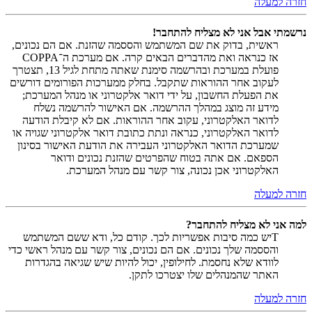
חזרה למעלה
נרשמתי אבל אני לא מצליח להתחבר!
ראשית, בדוק את שם המשתמש והססמה שהזנת. אם הם נכונים,
אז כנראה ואת מהדברים הבאים קרה. אם מערכת ה־COPPA
פועלת במערכת ובהרשמה סימנת שאתה מתחת לגיל 13, תצטרך
לעקוב אחר ההוראות שתקבל. בחלק ממערכות הפורומים דורשים
את הפעלת החשבון, על ידי דואר אלקטרוני או מנהל המערכת;
מידע זה מוצג במהלך ההרשמה. אם האישור להרשמה נשלח
לדואר האלקטרוני, עקוב אחר ההוראות. אם לא קיבלת הודעה
לדואר האלקטרוני, כנראה ונתת כתובת דואר אלקטרוני שגויה או
שמערכת הדואר האלקטרוני העבירה את הודעת האישור בסינון
הספאם. אם אתה בטוח שהפרטים שהזנת נכונים ודואר
האלקטרוני אכן נכונה, צור קשר עם מנהל המערכת.
חזרה למעלה
למה אני לא מצליח להתחבר?
Tיש כמה סיבות אפשריות לכך. קודם כל, ודא ששם המשתמש
והססמה שלך נכונים. אם הם נכונים, צור קשר עם מנהל ראשי כדי
לוודא שלא נחסמת. לחילופין, יכול להיות שיש שגיאה בהגדרות
האתר שהמנהלים שלו יצטרכו לתקן.
חזרה למעלה