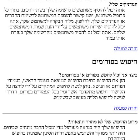
הנודניקים שלי?
אתה יכול להוסיף משתמשים לרשימה שלך בשתי דרכים. בתוך כל
פרופיל משתמש, ישנו קישור להוספת המשתמש לרשימת החברים
או הנודניקים שלך. לחלופין, מלוח הבקרה למשתמש שלך, אתה
יכול להוסיף ישירות משתמשים על־ידי הזנת שמות המשתמשים
שלהם. אתה יכול גם להסיר משתמשים מהרשימה שלך בעזרת
אותו עמוד.
חזרה למעלה
חיפוש בפורומים
כיצד אני יכול לחפש בפורום או בפורומים?
הזן את החיפוש בתיבת החיפוש הנמצאת בעמוד הראשי, בעמודי
הפורום או הנושא. ניתן לגשת לחיפוש המתקדם על־ידי לחיצה על
הקישור “חיפוש מתקדם” אשר זמין בכל העמודים בפורום. הדרך
לגישה לחיפוש תלויה בעיצוב שבשימוש.
חזרה למעלה
מדוע החיפוש שלי לא מחזיר תוצאות?
החיפוש שלך היה כנראה מעורפל מדי ומכיל הרבה מונחים שכיחים.
היה יותר ממוקד והשתמש באפשרויות הסינון שזמינות בחיפוש
המתקדם.