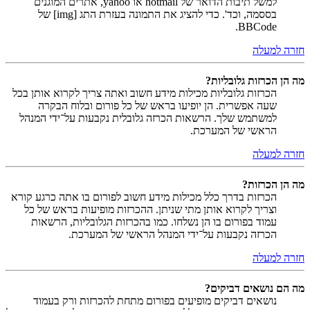
למשל תיבות הדואר של hotmail או yahoo, אתרים המוגנים
בססמה, וכד'. כדי להציג את התמונה בעזרת התג [img] של
BBCode.
חזרה למעלה
מה הן הכרזות גלובליות?
הכרזות גלובליות מכילות מידע חשוב ואתה צריך לקרוא אותן בכל
שעה אפשרית. הן יופיעו בראש של כל פורום ובלוח הבקרה
למשתמש שלך. הרשאות הכרזה גלובלית נקבעות על־ידי המנהל
הראשי של המערכת.
חזרה למעלה
מה הן הכרזות?
הכרזות בדרך כלל מכילות מידע חשוב לפורום בו אתה כרגע קורא
וצריך לקרוא אותן מתי שניתן. ההכרזות מופיעות בראש של כל
עמוד בפורום בו הן נשלחו. כמו בהכרזות הגלובליות, הרשאות
הכרזה נקבעות על־ידי המנהל הראשי של המערכת.
חזרה למעלה
מה הם נושאים דביקים?
נושאים דביקים מופיעים בפורום מתחת להכרזות ורק בעמוד