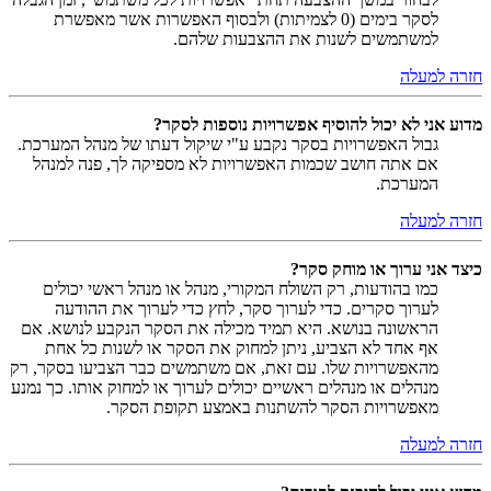
לסקר בימים (0 לצמיתות) ולבסוף האפשרות אשר מאפשרת
למשתמשים לשנות את ההצבעות שלהם.
חזרה למעלה
מדוע אני לא יכול להוסיף אפשרויות נוספות לסקר?
גבול האפשרויות בסקר נקבע ע"י שיקול דעתו של מנהל המערכת.
אם אתה חושב שכמות האפשרויות לא מספיקה לך, פנה למנהל
המערכת.
חזרה למעלה
כיצד אני ערוך או מוחק סקר?
כמו בהודעות, רק השולח המקורי, מנהל או מנהל ראשי יכולים
לערוך סקרים. כדי לערוך סקר, לחץ כדי לערוך את ההודעה
הראשונה בנושא. היא תמיד מכילה את הסקר הנקבע לנושא. אם
אף אחד לא הצביע, ניתן למחוק את הסקר או לשנות כל אחת
מהאפשרויות שלו. עם זאת, אם משתמשים כבר הצביעו בסקר, רק
מנהלים או מנהלים ראשיים יכולים לערוך או למחוק אותו. כך נמנע
מאפשרויות הסקר להשתנות באמצע תקופת הסקר.
חזרה למעלה