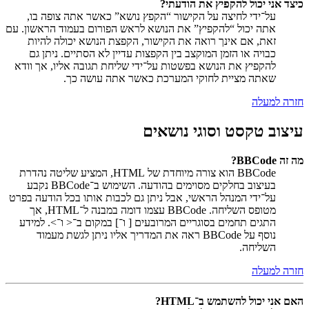
כיצד אני יכול להקפיץ את הודעתי?
על־ידי לחיצה על הקישור “הקפץ נושא” כאשר אתה צופה בו,
אתה יכול “להקפיץ” את הנושא לראש הפורום בעמוד הראשון. עם
זאת, אם אינך רואה את הקישור, הקפצת הנושא יכולה להיות
כבויה או הזמן המוקצב בין הקפצות עדיין לא הסתיים. ניתן גם
להקפיץ את הנושא בפשטות על־ידי שליחת תגובה אליו, אך וודא
שאתה מציית לחוקי המערכת כאשר אתה עושה כך.
חזרה למעלה
עיצוב טקסט וסוגי נושאים
מה זה BBCode?
BBCode הוא צורה מיוחדת של HTML, המציע שליטה נהדרת
בעיצוב בחלקים מסוימים בהודעה. השימוש ב־BBCode נקבע
על־ידי המנהל הראשי, אבל ניתן גם לכבות אותו בכל הודעה בפרט
מטופס השליחה. BBCode עצמו דומה במבנה ל־HTML, אך
התגים תחמים בסוגריים המרובעים [ ו־] במקום ב־< ו־>. למידע
נוסף על BBCode ראה את המדריך אליו ניתן לגשת מעמוד
השליחה.
חזרה למעלה
האם אני יכול להשתמש ב־HTML?