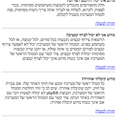
מדוע איני יכול להיכנס לפורום?
חלק מהפורומים מוגבלים לקבוצות משתמשים מסוימות. בכדי
לצפות, לקרוא, לשלוח או לערוך אתה צריך גישות מסוימות, פנה
למנהל המערכת בשביל לקבלם.
חזרה למעלה
מדוע אני לא יכול לצרף קבצים?
הרשאות צירוף קבצים נקבעות בכל פורום, לכל קבוצה, או לכל
משתמש בפרט. המנהל הראשי של המערכת יכול לא לאפשר צירוף
קבצים לפורום המסוים בו אתה שולח, או יתכן שרק קבוצות
מסוימות יכולות לצרף קבצים. צור קשר עם המנהל הראשי של
המערכת אם אינך בטוח מדוע אינך יכול לצרף קבצים.
חזרה למעלה
מדוע קיבלתי אזהרה?
כל מנהל ראשי של מערכת קובע את חוקי האתר שלו. אם עברת
על חוק, יתכן שקיבלת אזהרה. שים לב כי זוהי החלטת המנהל
הראשי של המערכת, וקבוצת phpBB לא יכולה לעשות דבר עם
האזהרות באתר הנתון. צור קשר עם המנהל הראשי של המערכת
אם אינך בטוח מדוע קיבלת אזהרה.
חזרה למעלה