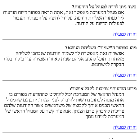
כיצד ניתן לדווח למנהל על הודעות?
אם מנהל המערכת מאפשר זאת, אתה תראה כפתור דיווח הודעות
ליד כפתור השליחת הודעה. על ידי לחיצה על הכפתור תעבור
לפעולות הדיווח על הודעה.
חזרה למעלה
מהו כפתור ה“שמור” בשליחת הנושא?
אפשרות זאת מאפשרת לך לשמור הודעות שנכתבו לשליחה
מאוחרת, תוכל להגיע אליהם שנית לאחר השמירה ע"י ביקור בלוח
הבקרה למשתמש.
חזרה למעלה
מדוע הודעותיי צריכות לקבל אישור?
המנהל הראשי של המערכת יכול להחליט שההודעות בפורום בו
אתה מנסה לכתוב נדרשות להיבדק לפני הצגתן. יתכן גם שהמנהל
הראשי הכניס אותך לקבוצה של משתמשים אשר ההודעות שלהם
צריכות להיבדק טרם הצגתן. אנא צור קשר על המנהל הראשי של
המערכת למידע נוסף.
חזרה למעלה