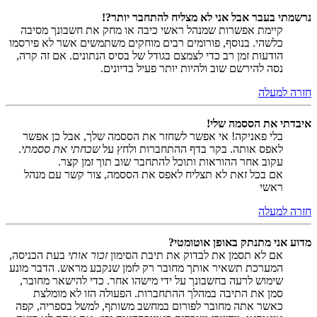
נרשמתי בעבר אבל אני לא מצליח להתחבר יותר?!
קיימת אפשרות שמנהל ראשי כיבה או מחק את חשבונך מסיבה
כלשהי. בנוסף, פורומים רבים מוחקים משתמשים אשר לא פירסמו
הודעות זמן רב כדי לצמצם בגודל של בסיס הנתונים. אם זה קרה,
נסה להירשם שוב ולהיות יותר פעיל בדיונים.
חזרה למעלה
איבדתי את הססמה שלי!
בלי פאניקה! אי אפשר לשחזר את הססמה שלך, אבל כן אפשר
לאפס אותה. בקר בדף ההתחברות ולחץ על
שכחתי את ססמתי
.
עקוב אחר ההוראות ותוכל להתחבר שוב תוך זמן קצר.
אם בכל זאת לא תצליח לאפס את הססמה, צור קשר עם מנהל
ראשי
חזרה למעלה
מדוע אני מתנתק באופן אוטומטי?
אם לא תסמן את לבדוק את תיבת הסימון
זכור אותי
בעת הכניסה,
המערכת תשאיר אותך מחובר רק לזמן שנקבע מראש. הדבר מונע
שימוש לרעה בחשבונך על ידי מישהו אחר. כדי להישאר מחובר,
סמן את התיבה במהלך ההתחברות. הפעולה הזו לא מומלצת
כאשר אתה מחובר לפורום במחשב משותף, למשל בספריה, קפה