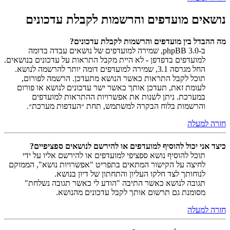
נושאים מועדפים והרשמות לקבלת עדכונים
מה ההבדל בין מועדפים והרשמות לקבלת עדכונים?
ב-phpBB 3.0, שמירה למועדפים של נושאים עבדה בדומה
למועדפים בדפדפן - לא היית מקבל התראות על עדכונים בנושאים.
החל מגרסה 3.1, שמירה למועדפים דומה יותר להרשמה לנושא.
תוכל לקבל התראות כאשר הנושא מתעדכן. הרשמה לפורום,
לעומת זאת, תעדכן אותך כאשר ישר עדכונים לנושא או פורום
במערכת. ניתן לשנות את אפשרויות ההתראות למועדפים
והרשמות בלוח הבקרה למשתמש, תחת ״העדפות מערכת״.
חזרה למעלה
כיצד אני יכול להוסיף למועדפים או להירשם לנושאים ספציפיים?
תוכל להוסיף נושא ספציפי למועדפים או להירשם אליו על ידי
לחיצה על הקישור המתאים בתפריט "אפשרויות נושא", הממוקם
לנוחותך לצד חלקו העליון והתחתון של דיון בנושא.
תגובה לנושא כאשר התיבה "הודע לי כאשר תגובה נשלחת"
מסומנת גם תרשום אותך לקבל עדכונים מהנושא.
חזרה למעלה