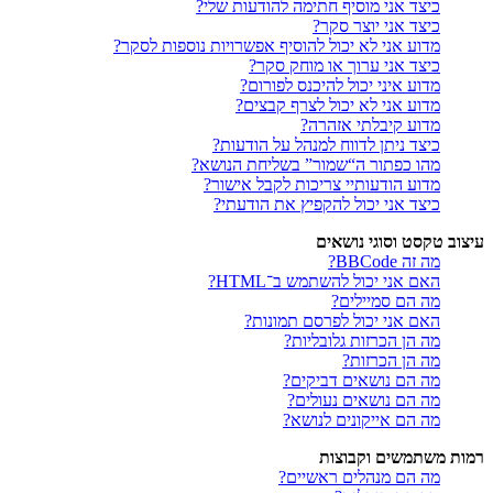
כיצד אני מוסיף חתימה להודעות שלי?
כיצד אני יוצר סקר?
מדוע אני לא יכול להוסיף אפשרויות נוספות לסקר?
כיצד אני ערוך או מוחק סקר?
מדוע איני יכול להיכנס לפורום?
מדוע אני לא יכול לצרף קבצים?
מדוע קיבלתי אזהרה?
כיצד ניתן לדווח למנהל על הודעות?
מהו כפתור ה“שמור” בשליחת הנושא?
מדוע הודעותיי צריכות לקבל אישור?
כיצד אני יכול להקפיץ את הודעתי?
עיצוב טקסט וסוגי נושאים
מה זה BBCode?
האם אני יכול להשתמש ב־HTML?
מה הם סמיילים?
האם אני יכול לפרסם תמונות?
מה הן הכרזות גלובליות?
מה הן הכרזות?
מה הם נושאים דביקים?
מה הם נושאים נעולים?
מה הם אייקונים לנושא?
רמות משתמשים וקבוצות
מה הם מנהלים ראשיים?