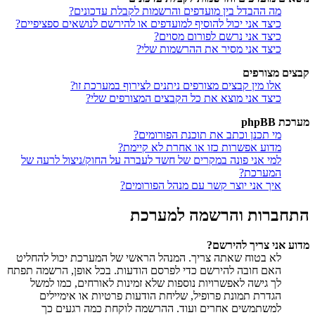
מה ההבדל בין מועדפים והרשמות לקבלת עדכונים?
כיצד אני יכול להוסיף למועדפים או להירשם לנושאים ספציפיים?
כיצד אני נרשם לפורום מסוים?
כיצד אני מסיר את ההרשמות שלי?
קבצים מצורפים
אלו מין קבצים מצורפים ניתנים לצירוף במערכת זו?
כיצד אני מוצא את כל הקבצים המצורפים שלי?
מערכת phpBB
מי תכנן וכתב את תוכנת הפורומים?
מדוע אפשרות כזו או אחרת לא קיימת?
למי אני פונה במקרים של חשד לעברה על החוק/ניצול לרעה של
המערכת?
איך אני יוצר קשר עם מנהל הפורומים?
התחברות והרשמה למערכת
מדוע אני צריך להירשם?
לא בטוח שאתה צריך. המנהל הראשי של המערכת יכול להחליט
האם חובה להירשם כדי לפרסם הודעות. בכל אופן, הרשמה תפתח
לך גישה לאפשרויות נוספות שלא זמינות לאורחים, כמו למשל
הגדרת תמונת פרופיל, שליחת הודעות פרטיות או אימיילים
למשתמשים אחרים ועוד. ההרשמה לוקחת כמה רגעים כך