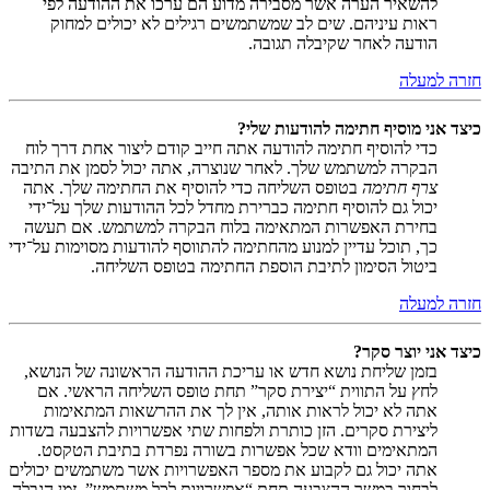
להשאיר הערה אשר מסבירה מדוע הם ערכו את ההודעה לפי
ראות עיניהם. שים לב שמשתמשים רגילים לא יכולים למחוק
הודעה לאחר שקיבלה תגובה.
חזרה למעלה
כיצד אני מוסיף חתימה להודעות שלי?
כדי להוסיף חתימה להודעה אתה חייב קודם ליצור אחת דרך לוח
הבקרה למשתמש שלך. לאחר שנוצרה, אתה יכול לסמן את התיבה
צרף חתימה
בטופס השליחה כדי להוסיף את החתימה שלך. אתה
יכול גם להוסיף חתימה כברירת מחדל לכל ההודעות שלך על־ידי
בחירת האפשרות המתאימה בלוח הבקרה למשתמש. אם תעשה
כך, תוכל עדיין למנוע מהחתימה להתווסף להודעות מסוימות על־ידי
ביטול הסימון לתיבת הוספת החתימה בטופס השליחה.
חזרה למעלה
כיצד אני יוצר סקר?
בזמן שליחת נושא חדש או עריכת ההודעה הראשונה של הנושא,
לחץ על התווית “יצירת סקר” תחת טופס השליחה הראשי. אם
אתה לא יכול לראות אותה, אין לך את ההרשאות המתאימות
ליצירת סקרים. הזן כותרת ולפחות שתי אפשרויות להצבעה בשדות
המתאימים וודא שכל אפשרות בשורה נפרדת בתיבת הטקסט.
אתה יכול גם לקבוע את מספר האפשרויות אשר משתמשים יכולים
לבחור במשך ההצבעה תחת “אפשרויות לכל משתמש”, זמן הגבלה