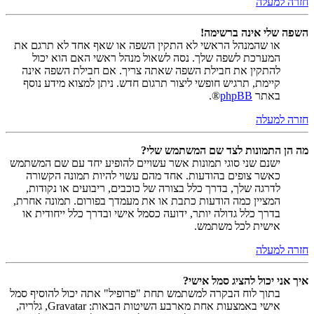
חזרה למעלה
השפה שלי אינה ברשימה!
או שהמנהל הראשי לא התקין השפה או שאף אחד לא תרגם את
המערכת לשפה שלך. נסה לשאול מנהל ראשי האם הוא יכול
להתקין את חבילת השפה שאתה צריך. אם חבילת השפה אינה
קיימת, תרגיש חופשי ליצור תרגום חדש. ניתן למצוא מידע נוסף
באתר
phpBB
®.
חזרה למעלה
מה הן התמונות לצד שם המשתמש שלי?
ישנם שני סוגי תמונות אשר עשויים להופיע יחד עם שם המשתמש
כאשר צופים בהודעות. אחד מהם עשוי להיות תמונה הקשורה
לדרגה שלך, בדרך כלל בצורה של כוכבים, ריבועים או נקודות,
המציין כמה הודעות כתבת או את מעמדך בפורום. תמונה אחרת,
בדרך כלל גדולה יותר, ידועה כסמל אישי ובדרך כלל ייחודית או
אישית לכל משתמש.
חזרה למעלה
איך אני יכול להציג סמל אישי?
בתוך לוח הבקרה למשתמש תחת "פרופיל" אתה יכול להוסיף סמל
אישי באמצעות אחת מארבע השיטות הבאות: Gravatar, גלריה,