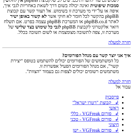
לשמש גם עזר להערותיכם. שים לב שלקבוצת phpBB
אין לחלוטין
סמכות שיפוטית
ואינה יכולה בשום דרך לשאת באחריות לגבי איך,
איפה או על־ידי מי מערכת זו בשימוש. אל תצור קשר עם קבוצת
phpBB בהקשר לכל חומר לא חוקי אשר
לא קשור באופן ישיר
לאתר phpBB.co.il או המערכת phpBB עצמה בפרט. אם תשלח
דואר אלקטרוני לקבוצת phpBB
לגבי כל שימוש בצד שלישי
של
מערכת זו, צפה לתשובה מצומצמת או לשום תשובה בכלל.
חזרה למעלה
איך אני יוצר קשר עם מנהל הפורומים?
כל המשתמשים של הפורומים יכולים להשתמש בטופס “יצירת
קשר”, אם מנהל הפורומים הפעיל אפשרות זו.
משתמשים רשומים יכולים לצפות גם בעמוד “הצוות”.
חזרה למעלה
עבור אל
פייסבוק
↲ קבוצת "רטרו ישראל"
ראשי
↲ פורום VGFreak - כללי
↲ פורום VGFreak - טכני
חיצוני
↲ פורום VGFreak - ישן