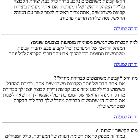
ראש קבוצת משתמשים נקבע בדרך כלל בעת יצירת הקבוצה
על־ידי המנהל הראשי של המערכת. אם אתה מעוניין ביצירת
קבוצת משתמשים, אתה צריך ראשית ליצור קשר עם המנהל
הראשי. נסה שליחת הודעה פרטית.
חזרה למעלה
למה קבוצות משתמשים מסוימות מופיעות בצבעים שונים?
המנהל הראשי של המערכת יכול לקבוע צבע לחברי קבוצת
משתמשים מסוימת כדי להפוך את זיהוי חברי הקבוצה לקל יותר.
חזרה למעלה
מה היא “קבוצת משתמשים כברירת מחדל”?
אם אתה חבר של יותר מקבוצת משתמשים אחת, ברירת המחדל
בשימוש כדי לקבוע איזה צבע קבוצה ודירוג קבוצה יוצגו לך כברירת
מחדל. המנהל הראשי של המערכת יכול לאפשר לך הרשאה לשנות
את קבוצת המשתמשים כברירת מחדל שלך דרך לוח הבקרה
למשתמש שלך.
חזרה למעלה
מהו הקישור “הצוות”?
עמוד זה מספק לך את רשימת הצוות של המערכת, כולל המנהלים