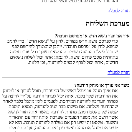
והודעות היכולות לפגוע במשתמשי המערכת.
חזרה למעלה
מערכת השליחה
איך אני יוצר נושא חדש או מפרסם תגובה?
כדי לפרסם נושא חדש בפורום, לחץ על "נושא חדש". כדי להגיב
לנושא, לחץ על "פרסם תגובה". ייתכן שתצטרך להירשם לפני
שתוכל לשלוח הודעה.רשימת ההרשאות שלך בכל פורום זמינה
בתחתית מסכי פורום ונושא. לדוגמא: אתה יכול לשלוח נושאים
חדשים, אתה יכול לצרף קבצים להודעות, וכן הלאה.
חזרה למעלה
כיצד אני עורך או מוחק הודעה?
אם אינך מנהל או מנהל ראשי של המערכת, תוכל לערוך או למחוק
את ההודעות שלך בלבד. אתה יכול לערוך הודעה על־ידי לחיצה על
כפתור העריכה להודעה המיוחסת, לפעמים לזמן מוגבל בלבד לאחר
שההודעה נשלחה. אם מישהו כבר הגיב להודעה, תמצא תוספת
קטנה של טקסט המוצג מתחת להודעה כאשר אתה חוזר לנושא
אשר רושם את מספר הפעמים שערכת אותה יחד עם התאריך
והשעה. טקסט זה יופיע רק אם נשלחה להודעה תגובה. הוא לא
יופיע אם מנהל או מנהל ראשי ערך את ההודעה, אך הם יכולים