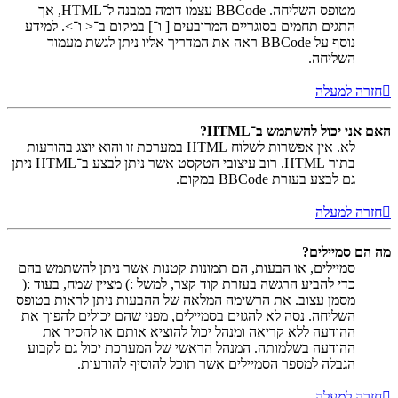
מטופס השליחה. BBCode עצמו דומה במבנה ל־HTML, אך
התגים תחמים בסוגריים המרובעים [ ו־] במקום ב־< ו־>. למידע
נוסף על BBCode ראה את המדריך אליו ניתן לגשת מעמוד
השליחה.
חזרה למעלה
האם אני יכול להשתמש ב־HTML?
לא. אין אפשרות לשלוח HTML במערכת זו והוא יוצג בהודעות
בתור HTML. רוב עיצובי הטקסט אשר ניתן לבצע ב־HTML ניתן
גם לבצע בעזרת BBCode במקום.
חזרה למעלה
מה הם סמיילים?
סמיילים, או הבעות, הם תמונות קטנות אשר ניתן להשתמש בהם
כדי להביע הרגשה בעזרת קוד קצר, למשל :) מציין שמח, בעוד :(
מסמן עצוב. את הרשימה המלאה של ההבעות ניתן לראות בטופס
השליחה. נסה לא להגזים בסמיילים, מפני שהם יכולים להפוך את
ההודעה ללא קריאה ומנהל יכול להוציא אותם או להסיר את
ההודעה בשלמותה. המנהל הראשי של המערכת יכול גם לקבוע
הגבלה למספר הסמיילים אשר תוכל להוסיף להודעות.
חזרה למעלה