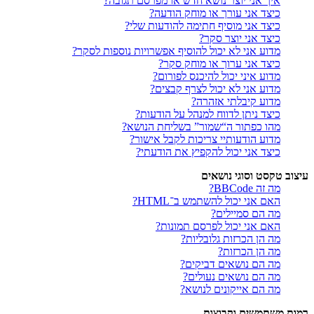
איך אני יוצר נושא חדש או מפרסם תגובה?
כיצד אני עורך או מוחק הודעה?
כיצד אני מוסיף חתימה להודעות שלי?
כיצד אני יוצר סקר?
מדוע אני לא יכול להוסיף אפשרויות נוספות לסקר?
כיצד אני ערוך או מוחק סקר?
מדוע איני יכול להיכנס לפורום?
מדוע אני לא יכול לצרף קבצים?
מדוע קיבלתי אזהרה?
כיצד ניתן לדווח למנהל על הודעות?
מהו כפתור ה“שמור” בשליחת הנושא?
מדוע הודעותיי צריכות לקבל אישור?
כיצד אני יכול להקפיץ את הודעתי?
עיצוב טקסט וסוגי נושאים
מה זה BBCode?
האם אני יכול להשתמש ב־HTML?
מה הם סמיילים?
האם אני יכול לפרסם תמונות?
מה הן הכרזות גלובליות?
מה הן הכרזות?
מה הם נושאים דביקים?
מה הם נושאים נעולים?
מה הם אייקונים לנושא?
רמות משתמשים וקבוצות