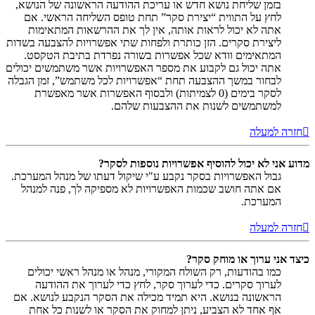
בזמן שליחת נושא חדש או עריכת ההודעה הראשונה של הנושא,
לחץ על התווית “יצירת סקר” תחת טופס השליחה הראשי. אם
אתה לא יכול לראות אותה, אין לך את ההרשאות המתאימות
ליצירת סקרים. הזן כותרת ולפחות שתי אפשרויות להצבעה בשדות
המתאימים וודא שכל אפשרות בשורה נפרדת בתיבת הטקסט.
אתה יכול גם לקבוע את מספר האפשרויות אשר משתמשים יכולים
לבחור במשך ההצבעה תחת “אפשרויות לכל משתמש”, זמן הגבלה
לסקר בימים (0 לצמיתות) ולבסוף האפשרות אשר מאפשרת
למשתמשים לשנות את ההצבעות שלהם.
חזרה למעלה
מדוע אני לא יכול להוסיף אפשרויות נוספות לסקר?
גבול האפשרויות בסקר נקבע ע"י שיקול דעתו של מנהל המערכת.
אם אתה חושב שכמות האפשרויות לא מספיקה לך, פנה למנהל
המערכת.
חזרה למעלה
כיצד אני ערוך או מוחק סקר?
כמו בהודעות, רק השולח המקורי, מנהל או מנהל ראשי יכולים
לערוך סקרים. כדי לערוך סקר, לחץ כדי לערוך את ההודעה
הראשונה בנושא. היא תמיד מכילה את הסקר הנקבע לנושא. אם
אף אחד לא הצביע, ניתן למחוק את הסקר או לשנות כל אחת