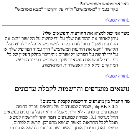
כיצד אני מחפש משתמשים?
בקר בעמוד “משתמשים” ולחץ על הקישור “מצא משתמש”
חזרה למעלה
כיצד אני יכול למצוא את ההודעות והנושאים שלי?
ניתן לאחזר את ההודעות שלך על-ידי לחיצה על הקישור "הצג את
ההודעות שלך" בתוך לוח הבקרה למשתמש או על ידי לחיצה על
הקישור "חפש את הודעות המשתמש" דרך עמוד הפרופיל שלך או
על ידי לחיצה על תפריט "קישורים מהירים" בחלק העליון של כל
דף. כדי לחפש את הנושאים שלך, השתמש בעמוד החיפוש
המתקדם ומלא את האפשרויות המתאימות.
חזרה למעלה
נושאים מועדפים והרשמות לקבלת עדכונים
מה ההבדל בין מועדפים והרשמות לקבלת עדכונים?
ב-phpBB 3.0, שמירה למועדפים של נושאים עבדה בדומה
למועדפים בדפדפן - לא היית מקבל התראות על עדכונים בנושאים.
החל מגרסה 3.1, שמירה למועדפים דומה יותר להרשמה לנושא.
תוכל לקבל התראות כאשר הנושא מתעדכן. הרשמה לפורום,
לעומת זאת, תעדכן אותך כאשר ישר עדכונים לנושא או פורום