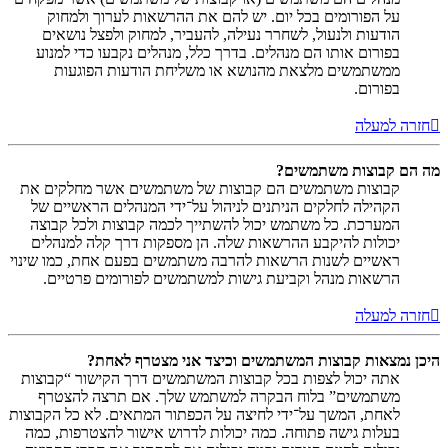
על הפורומים בכל יום. יש להם את ההרשאות לערוך ולמחוק
הודעות ולנעול, לשחרר נעילה, להעביר, למחוק ולפצל נושאים
בפורום אותו הם מנהלים. בדרך כלל, מנהלים נקבעו כדי למנוע
ממשתמשים מלצאת מהנושא או משליחת הודעות הפוגעות
בפורום.
חזרה למעלה
מה הם קבוצות משתמשים?
קבוצות משתמשים הם קבוצות של משתמשים אשר מחלקים את
הקהילה לחלקים הניתנים לניהול על־ידי המנהלים הראשיים של
המערכת. כל משתמש יכול להשתייך לכמה קבוצות ולכל קבוצה
יכולות להיקבע ההרשאות שלה. הן מספקות דרך קלה למנהלים
ראשיים לשנות הרשאות להרבה משתמשים בפעם אחת, כמו שינוי
הרשאות מנהל וקביעת גישות למשתמשים לפורומים פרטיים.
חזרה למעלה
היכן נמצאות קבוצות המשתמשים וכיצד אני מצטרף לאחת?
אתה יכול לצפות בכל קבוצות המשתמשים דרך הקישור “קבוצות
משתמשים” בלוח הבקרה למשתמש שלך. אם תרצה להצטרף
לאחת, המשך על־ידי לחיצה על הכפתור המתאים. לא כל הקבוצות
בעלות גישה פתוחה. כמה יכולות לדרוש אישור להצטרפות, כמה