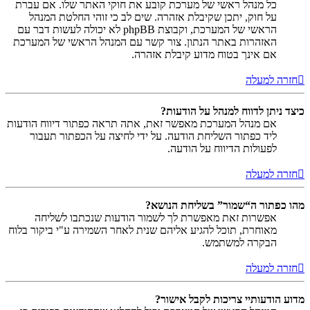
כל מנהל ראשי של מערכת קובע את חוקי האתר שלו. אם עברת
על חוק, יתכן שקיבלת אזהרה. שים לב כי זוהי החלטת המנהל
הראשי של המערכת, וקבוצת phpBB לא יכולה לעשות דבר עם
האזהרות באתר הנתון. צור קשר עם המנהל הראשי של המערכת
אם אינך בטוח מדוע קיבלת אזהרה.
חזרה למעלה
כיצד ניתן לדווח למנהל על הודעות?
אם מנהל המערכת מאפשר זאת, אתה תראה כפתור דיווח הודעות
ליד כפתור השליחת הודעה. על ידי לחיצה על הכפתור תעבור
לפעולות הדיווח על הודעה.
חזרה למעלה
מהו כפתור ה“שמור” בשליחת הנושא?
אפשרות זאת מאפשרת לך לשמור הודעות שנכתבו לשליחה
מאוחרת, תוכל להגיע אליהם שנית לאחר השמירה ע"י ביקור בלוח
הבקרה למשתמש.
חזרה למעלה
מדוע הודעותיי צריכות לקבל אישור?