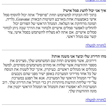
איך אני יכול להציג סמל אישי?
בתוך לוח הבקרה למשתמש תחת "פרופיל" אתה יכול להוסיף סמל
אישי באמצעות אחת מארבע השיטות הבאות: Gravatar, גלריה,
תמונה מרוחקת או העלאה. המנהל הראשי של הפורום יכול
להחליט לאפשר סמלים אישיים ולבחור את הדרך שבה ניתן לבחור
סמלים אישיים. אם אתה לא מצליח להשתמש בסמל אישי, צור
קשר עם מנהל ראשי.
חזרה למעלה
מהו הדירוג שלי וכיצד אני משנה אותו?
דירוגים, אשר מופיעים תחת שם המשתמש שלך, מציינים את
מספר ההודעות אשר שלחת או מזהים משתמשים מסוימים, למשל
מנהלים או מנהלים ראשיים. כעיקרון, אינך יכול לשנות את הנוסח
של כל אחד מדירוגי המערכת באופן ישיר מפני שהם נקבעים
על־ידי המנהל הראשי של המערכת. אנא אל תפגע במערכת
על־ידי שליחת הודעות מיותרות רק כדי הגדיל את הדירוג שלך. רוב
המערכות לא יאפשרו זאת והמנהל או המנהל הראשי יקטין את
מונה ההודעות שלך.
חזרה למעלה