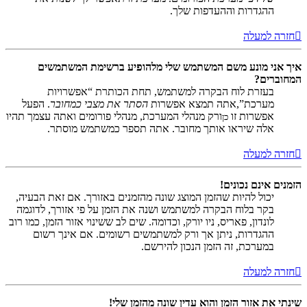
ההגדרות וההעדפות שלך.
חזרה למעלה
איך אני מונע משם המשתמש שלי מלהופיע ברשימת המשתמשים
המחוברים?
בעזרת לוח הבקרה למשתמש, תחת הכותרת “אפשרויות
מערכת”,אתה תמצא אפשרות
הסתר את מצבי כמחובר
. הפעל
אפשרות זו
ורק מנהלי המערכת, מנהלי פורומים ואתה עצמך תהיו
כן
אלה שיראו אותך מחובר. אתה תספר כמשתמש מוסתר.
חזרה למעלה
הזמנים אינם נכונים!
יכול להיות שהזמן המוצג שונה מהזמנים באזורך. אם זאת הבעיה,
בקר בלוח הבקרה למשתמש ושנה את הזמן על פי אזורך, לדוגמה
לונדון, פאריס, ניו יורק, וכדומה. שים לב ששינוי אזור הזמן, כמו רוב
ההגדרות, ניתן אך ורק למשתמשים רשומים. אם אינך רשום
במערכת, זה הזמן הנכון להירשם.
חזרה למעלה
שינתי את אזור הזמן והוא עדין שונה מהזמן שלי!