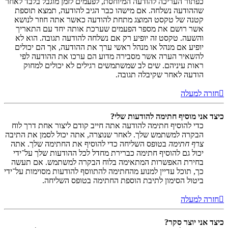
כפתור העריכה להודעה המיוחסת, לפעמים לזמן מוגבל בלבד לאחר
שההודעה נשלחה. אם מישהו כבר הגיב להודעה, תמצא תוספת
קטנה של טקסט המוצג מתחת להודעה כאשר אתה חוזר לנושא
אשר רושם את מספר הפעמים שערכת אותה יחד עם התאריך
והשעה. טקסט זה יופיע רק אם נשלחה להודעה תגובה. הוא לא
יופיע אם מנהל או מנהל ראשי ערך את ההודעה, אך הם יכולים
להשאיר הערה אשר מסבירה מדוע הם ערכו את ההודעה לפי
ראות עיניהם. שים לב שמשתמשים רגילים לא יכולים למחוק
הודעה לאחר שקיבלה תגובה.
חזרה למעלה
כיצד אני מוסיף חתימה להודעות שלי?
כדי להוסיף חתימה להודעה אתה חייב קודם ליצור אחת דרך לוח
הבקרה למשתמש שלך. לאחר שנוצרה, אתה יכול לסמן את התיבה
צרף חתימה
בטופס השליחה כדי להוסיף את החתימה שלך. אתה
יכול גם להוסיף חתימה כברירת מחדל לכל ההודעות שלך על־ידי
בחירת האפשרות המתאימה בלוח הבקרה למשתמש. אם תעשה
כך, תוכל עדיין למנוע מהחתימה להתווסף להודעות מסוימות על־ידי
ביטול הסימון לתיבת הוספת החתימה בטופס השליחה.
חזרה למעלה
כיצד אני יוצר סקר?