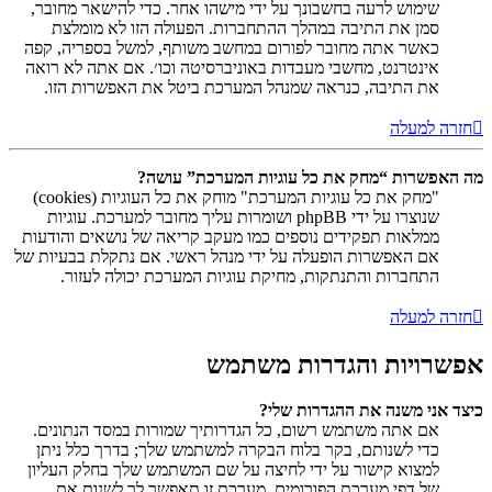
שימוש לרעה בחשבונך על ידי מישהו אחר. כדי להישאר מחובר,
סמן את התיבה במהלך ההתחברות. הפעולה הזו לא מומלצת
כאשר אתה מחובר לפורום במחשב משותף, למשל בספריה, קפה
אינטרנט, מחשבי מעבדות באוניברסיטה וכו׳. אם אתה לא רואה
את התיבה, כנראה שמנהל המערכת ביטל את האפשרות הזו.
חזרה למעלה
מה האפשרות “מחק את כל עוגיות המערכת” עושה?
"מחק את כל עוגיות המערכת" מוחק את כל העוגיות (cookies)
שנוצרו על ידי phpBB ושומרות עליך מחובר למערכת. עוגיות
ממלאות תפקידים נוספים כמו מעקב קריאה של נושאים והודעות
אם האפשרות הופעלה על ידי מנהל ראשי. אם נתקלת בבעיות של
התחברות והתנתקות, מחיקת עוגיות המערכת יכולה לעזור.
חזרה למעלה
אפשרויות והגדרות משתמש
כיצד אני משנה את ההגדרות שלי?
אם אתה משתמש רשום, כל הגדרותיך שמורות במסד הנתונים.
כדי לשנותם, בקר בלוח הבקרה למשתמש שלך; בדרך כלל ניתן
למצוא קישור על ידי לחיצה על שם המשתמש שלך בחלק העליון
של דפי מערכת הפורומים. מערכת זו תאפשר לך לשנות את