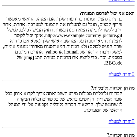
האם אני יכול לפרסם תמונות?
כן, ניתן להציג תמונות בהודעות שלך. אם המנהל הראשי מאפשר
צירוף קבצים, תוכל גם להעלות את התמונה למערכת. אחרת, אתה
חייב לקשר לתמונה המאוחסנת בשרת רחוק הנגיש לכולם, למשל
http://www.example.com/my-picture.gif. אינך יכול לקשר
לתמונות המאוחסנות על המחשב האישי שלך (אלא אם כן הוא
שרת הנגיש לכולם) ולא תמונות המאוחסנות מאחורי מנגנוני אימות,
למשל תיבות הדואר של hotmail או yahoo, אתרים המוגנים
בססמה, וכד'. כדי להציג את התמונה בעזרת התג [img] של
BBCode.
חזרה למעלה
מה הן הכרזות גלובליות?
הכרזות גלובליות מכילות מידע חשוב ואתה צריך לקרוא אותן בכל
שעה אפשרית. הן יופיעו בראש של כל פורום ובלוח הבקרה
למשתמש שלך. הרשאות הכרזה גלובלית נקבעות על־ידי המנהל
הראשי של המערכת.
חזרה למעלה
מה הן הכרזות?