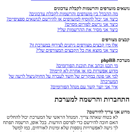
נושאים מועדפים והרשמות לקבלת עדכונים
מה ההבדל בין מועדפים והרשמות לקבלת עדכונים?
כיצד אני יכול להוסיף למועדפים או להירשם לנושאים ספציפיים?
כיצד אני נרשם לפורום מסוים?
כיצד אני מסיר את ההרשמות שלי?
קבצים מצורפים
אלו מין קבצים מצורפים ניתנים לצירוף במערכת זו?
כיצד אני מוצא את כל הקבצים המצורפים שלי?
מערכת phpBB
מי תכנן וכתב את תוכנת הפורומים?
מדוע אפשרות כזו או אחרת לא קיימת?
למי אני פונה במקרים של חשד לעברה על החוק/ניצול לרעה של
המערכת?
איך אני יוצר קשר עם מנהל הפורומים?
התחברות והרשמה למערכת
מדוע אני צריך להירשם?
לא בטוח שאתה צריך. המנהל הראשי של המערכת יכול להחליט
האם חובה להירשם כדי לפרסם הודעות. בכל אופן, הרשמה תפתח
לך גישה לאפשרויות נוספות שלא זמינות לאורחים, כמו למשל