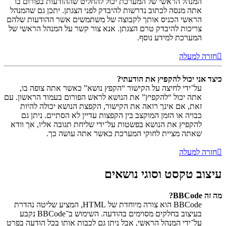
המנהל הראשי של המערכת יכול להחליט שההודעות בפורום בו
אתה מנסה לכתוב נדרשות להיבדק לפני הצגתן. יתכן גם שהמנהל
הראשי הכניס אותך לקבוצה של משתמשים אשר ההודעות שלהם
צריכות להיבדק טרם הצגתן. אנא צור קשר על המנהל הראשי של
המערכת למידע נוסף.
חזרה למעלה
כיצד אני יכול להקפיץ את הודעתי?
על־ידי לחיצה על הקישור “הקפץ נושא” כאשר אתה צופה בו,
אתה יכול “להקפיץ” את הנושא לראש הפורום בעמוד הראשון. עם
זאת, אם אינך רואה את הקישור, הקפצת הנושא יכולה להיות
כבויה או הזמן המוקצב בין הקפצות עדיין לא הסתיים. ניתן גם
להקפיץ את הנושא בפשטות על־ידי שליחת תגובה אליו, אך וודא
שאתה מציית לחוקי המערכת כאשר אתה עושה כך.
חזרה למעלה
עיצוב טקסט וסוגי נושאים
מה זה BBCode?
BBCode הוא צורה מיוחדת של HTML, המציע שליטה נהדרת
בעיצוב בחלקים מסוימים בהודעה. השימוש ב־BBCode נקבע
על־ידי המנהל הראשי, אבל ניתן גם לכבות אותו בכל הודעה בפרט