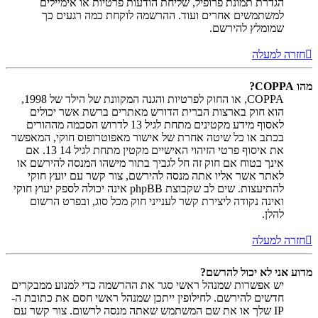
הגדרת תמונת פרופיל, שליחת הודעות פרטיות או אימיילים
למשתמשים אחרים ועוד. ההרשמה לוקחת כמה רגעים כך
שמומלץ להירשם.
חזרה למעלה
מהו COPPA?
COPPA, או החוק לפרטיות והגנה המקוונת של הילד של 1998,
הוא חוק בארצות הברית הדורש מאתרים ברשת אשר יכולים
לאסוף מידע מקטינים מתחת לגיל 13 לדרוש הסכמה מההורים
בכתב או כל שיטה אחרת של אישור מאפוטרופוס חוקי, המאפשר
את איסוף פרטי הזיהוי האישיים מקטין מתחת לגיל 14 13. אם
אינך בטוח אם חוק זה חל לגביך בתור מישהו המנסה להירשם או
לאתר אשר אליו אתה מנסה להירשם, צור קשר עם יועץ חוקי
להתיעצות. שים לב שקבוצת phpBB אינה יכולה לספק יעוץ חוקי
ואינה נקודה ליצירת קשר לענייני חוק מכל סוג, ובפרט הרשום
להלן.
חזרה למעלה
מדוע אני לא יכול להרשם?
יש אפשרות שמנהל ראשי סגר את ההרשמה כדי למנוע ממבקרים
חדשים להירשם. לחילופין ייתכן שמנהל ראשי חסם את כתובת ה-
IP שלך או את שם המשתמש שאתה מנסה לרשום. צור קשר עם