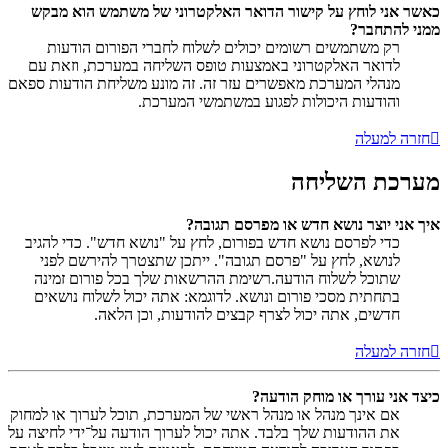
כאשר אני לוחץ על קישור הדואר האלקטרוני של משתמש הוא מבקש
ממני להתחבר?
רק משתמשים רשומים יכולים לשלוח לחברי הפורום הודעות
לדואר האלקטרוני באמצעות טופס השליחה במערכת, וזאת עם
מנהלי המערכת מאפשרים עזר זה. זה מונע משליחת הודעות ספאם
והודעות היכולות לפגוע במשתמשי המערכת.
חזרה למעלה
מערכת השליחה
איך אני יוצר נושא חדש או מפרסם תגובה?
כדי לפרסם נושא חדש בפורום, לחץ על "נושא חדש". כדי להגיב
לנושא, לחץ על "פרסם תגובה". ייתכן שתצטרך להירשם לפני
שתוכל לשלוח הודעה.רשימת ההרשאות שלך בכל פורום זמינה
בתחתית מסכי פורום ונושא. לדוגמא: אתה יכול לשלוח נושאים
חדשים, אתה יכול לצרף קבצים להודעות, וכן הלאה.
חזרה למעלה
כיצד אני עורך או מוחק הודעה?
אם אינך מנהל או מנהל ראשי של המערכת, תוכל לערוך או למחוק
את ההודעות שלך בלבד. אתה יכול לערוך הודעה על־ידי לחיצה על