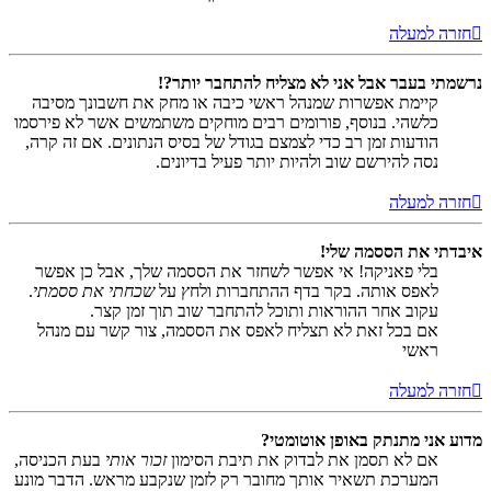
חזרה למעלה
נרשמתי בעבר אבל אני לא מצליח להתחבר יותר?!
קיימת אפשרות שמנהל ראשי כיבה או מחק את חשבונך מסיבה
כלשהי. בנוסף, פורומים רבים מוחקים משתמשים אשר לא פירסמו
הודעות זמן רב כדי לצמצם בגודל של בסיס הנתונים. אם זה קרה,
נסה להירשם שוב ולהיות יותר פעיל בדיונים.
חזרה למעלה
איבדתי את הססמה שלי!
בלי פאניקה! אי אפשר לשחזר את הססמה שלך, אבל כן אפשר
לאפס אותה. בקר בדף ההתחברות ולחץ על
שכחתי את ססמתי
.
עקוב אחר ההוראות ותוכל להתחבר שוב תוך זמן קצר.
אם בכל זאת לא תצליח לאפס את הססמה, צור קשר עם מנהל
ראשי
חזרה למעלה
מדוע אני מתנתק באופן אוטומטי?
אם לא תסמן את לבדוק את תיבת הסימון
זכור אותי
בעת הכניסה,
המערכת תשאיר אותך מחובר רק לזמן שנקבע מראש. הדבר מונע