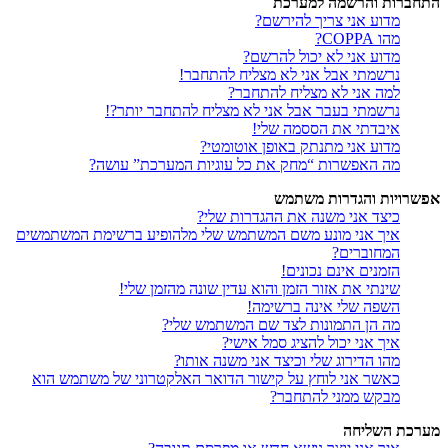
התחברות והרשמה למערכת
מדוע אני צריך להירשם?
מהו COPPA?
מדוע אני לא יכול להרשם?
נרשמתי אבל אני לא מצליח להתחבר!
למה אני לא מצליח להתחבר?
נרשמתי בעבר אבל אני לא מצליח להתחבר יותר?!
איבדתי את הססמה שלי!
מדוע אני מתנתק באופן אוטומטי?
מה האפשרות “מחק את כל עוגיות המערכת” עושה?
אפשרויות והגדרות משתמש
כיצד אני משנה את ההגדרות שלי?
איך אני מונע משם המשתמש שלי מלהופיע ברשימת המשתמשים
המחוברים?
הזמנים אינם נכונים!
שינתי את אזור הזמן והוא עדין שונה מהזמן שלי!
השפה שלי אינה ברשימה!
מה הן התמונות לצד שם המשתמש שלי?
איך אני יכול להציג סמל אישי?
מהו הדירוג שלי וכיצד אני משנה אותו?
כאשר אני לוחץ על קישור הדואר האלקטרוני של משתמש הוא
מבקש ממני להתחבר?
מערכת השליחה