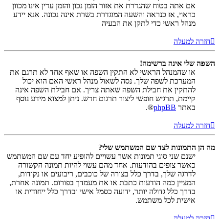
אם אתה בטוח שהגדרת את אזור הזמן נכון והזמן עדין אינו מכוון
כראוי, אז כנראה והשעה המוגדרת בשרת אינה נכונה. אנא יידע
מנהל ראשי כדי לתקן את הבעיה
חזרה למעלה
השפה שלי אינה ברשימה!
או שהמנהל הראשי לא התקין השפה או שאף אחד לא תרגם את
המערכת לשפה שלך. נסה לשאול מנהל ראשי האם הוא יכול
להתקין את חבילת השפה שאתה צריך. אם חבילת השפה אינה
קיימת, תרגיש חופשי ליצור תרגום חדש. ניתן למצוא מידע נוסף
באתר
phpBB
®.
חזרה למעלה
מה הן התמונות לצד שם המשתמש שלי?
ישנם שני סוגי תמונות אשר עשויים להופיע יחד עם שם המשתמש
כאשר צופים בהודעות. אחד מהם עשוי להיות תמונה הקשורה
לדרגה שלך, בדרך כלל בצורה של כוכבים, ריבועים או נקודות,
המציין כמה הודעות כתבת או את מעמדך בפורום. תמונה אחרת,
בדרך כלל גדולה יותר, ידועה כסמל אישי ובדרך כלל ייחודית או
אישית לכל משתמש.
חזרה למעלה