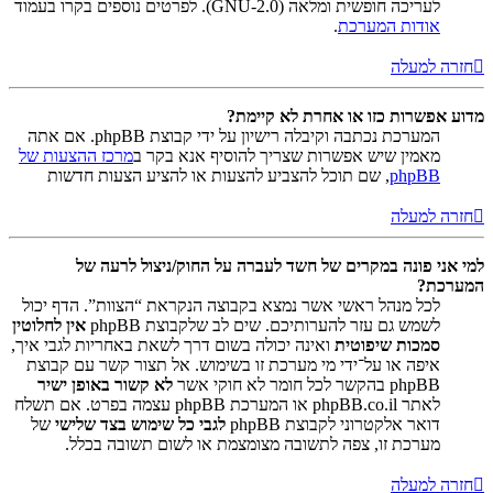
לעריכה חופשית ומלאה (GNU-2.0). לפרטים נוספים בקרו בעמוד
אודות המערכת
.
חזרה למעלה
מדוע אפשרות כזו או אחרת לא קיימת?
המערכת נכתבה וקיבלה רישיון על ידי קבוצת phpBB. אם אתה
מאמין שיש אפשרות שצריך להוסיף אנא בקר ב
מרכז ההצעות של
phpBB
, שם תוכל להצביע להצעות או להציע הצעות חדשות
חזרה למעלה
למי אני פונה במקרים של חשד לעברה על החוק/ניצול לרעה של
המערכת?
לכל מנהל ראשי אשר נמצא בקבוצה הנקראת “הצוות”. הדף יכול
לשמש גם עזר להערותיכם. שים לב שלקבוצת phpBB
אין לחלוטין
סמכות שיפוטית
ואינה יכולה בשום דרך לשאת באחריות לגבי איך,
איפה או על־ידי מי מערכת זו בשימוש. אל תצור קשר עם קבוצת
phpBB בהקשר לכל חומר לא חוקי אשר
לא קשור באופן ישיר
לאתר phpBB.co.il או המערכת phpBB עצמה בפרט. אם תשלח
דואר אלקטרוני לקבוצת phpBB
לגבי כל שימוש בצד שלישי
של
מערכת זו, צפה לתשובה מצומצמת או לשום תשובה בכלל.
חזרה למעלה