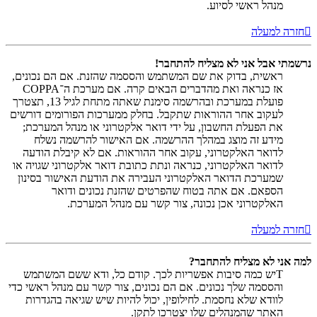
מנהל ראשי לסיוע.
חזרה למעלה
נרשמתי אבל אני לא מצליח להתחבר!
ראשית, בדוק את שם המשתמש והססמה שהזנת. אם הם נכונים,
אז כנראה ואת מהדברים הבאים קרה. אם מערכת ה־COPPA
פועלת במערכת ובהרשמה סימנת שאתה מתחת לגיל 13, תצטרך
לעקוב אחר ההוראות שתקבל. בחלק ממערכות הפורומים דורשים
את הפעלת החשבון, על ידי דואר אלקטרוני או מנהל המערכת;
מידע זה מוצג במהלך ההרשמה. אם האישור להרשמה נשלח
לדואר האלקטרוני, עקוב אחר ההוראות. אם לא קיבלת הודעה
לדואר האלקטרוני, כנראה ונתת כתובת דואר אלקטרוני שגויה או
שמערכת הדואר האלקטרוני העבירה את הודעת האישור בסינון
הספאם. אם אתה בטוח שהפרטים שהזנת נכונים ודואר
האלקטרוני אכן נכונה, צור קשר עם מנהל המערכת.
חזרה למעלה
למה אני לא מצליח להתחבר?
Tיש כמה סיבות אפשריות לכך. קודם כל, ודא ששם המשתמש
והססמה שלך נכונים. אם הם נכונים, צור קשר עם מנהל ראשי כדי
לוודא שלא נחסמת. לחילופין, יכול להיות שיש שגיאה בהגדרות
האתר שהמנהלים שלו יצטרכו לתקן.