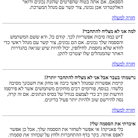
הספאם. אם אתה בטוח שהפרטים שהזנת נכונים ודואר
האלקטרוני אכן נכונה, צור קשר עם מנהל המערכת.
חזרה למעלה
למה אני לא מצליח להתחבר?
Tיש כמה סיבות אפשריות לכך. קודם כל, ודא ששם המשתמש
והססמה שלך נכונים. אם הם נכונים, צור קשר עם מנהל ראשי כדי
לוודא שלא נחסמת. לחילופין, יכול להיות שיש שגיאה בהגדרות
האתר שהמנהלים שלו יצטרכו לתקן.
חזרה למעלה
נרשמתי בעבר אבל אני לא מצליח להתחבר יותר?!
קיימת אפשרות שמנהל ראשי כיבה או מחק את חשבונך מסיבה
כלשהי. בנוסף, פורומים רבים מוחקים משתמשים אשר לא פירסמו
הודעות זמן רב כדי לצמצם בגודל של בסיס הנתונים. אם זה קרה,
נסה להירשם שוב ולהיות יותר פעיל בדיונים.
חזרה למעלה
איבדתי את הססמה שלי!
בלי פאניקה! אי אפשר לשחזר את הססמה שלך, אבל כן אפשר
לאפס אותה. בקר בדף ההתחברות ולחץ על
שכחתי את ססמתי
.