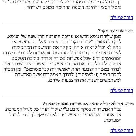
כך, תוכל עדיין למנוע מהחתימה להתווסף להודעות מסוימות על־ידי
ביטול הסימון לתיבת הוספת החתימה בטופס השליחה.
חזרה למעלה
כיצד אני יוצר סקר?
בזמן שליחת נושא חדש או עריכת ההודעה הראשונה של הנושא,
לחץ על התווית “יצירת סקר” תחת טופס השליחה הראשי. אם
אתה לא יכול לראות אותה, אין לך את ההרשאות המתאימות
ליצירת סקרים. הזן כותרת ולפחות שתי אפשרויות להצבעה בשדות
המתאימים וודא שכל אפשרות בשורה נפרדת בתיבת הטקסט.
אתה יכול גם לקבוע את מספר האפשרויות אשר משתמשים יכולים
לבחור במשך ההצבעה תחת “אפשרויות לכל משתמש”, זמן הגבלה
לסקר בימים (0 לצמיתות) ולבסוף האפשרות אשר מאפשרת
למשתמשים לשנות את ההצבעות שלהם.
חזרה למעלה
מדוע אני לא יכול להוסיף אפשרויות נוספות לסקר?
גבול האפשרויות בסקר נקבע ע"י שיקול דעתו של מנהל המערכת.
אם אתה חושב שכמות האפשרויות לא מספיקה לך, פנה למנהל
המערכת.
חזרה למעלה