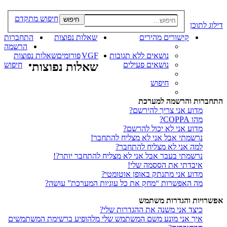
חיפוש מתקדם
חיפוש
דילוג לתוכן
קישורים מהירים
שאלות נפוצות
התחברות
הרשמה
נושאים ללא תגובות
VGF
פורומים
שאלות נפוצות
נושאים פעילים
שאלות נפוצות
חיפוש
חיפוש
התחברות והרשמה למערכת
מדוע אני צריך להירשם?
מהו COPPA?
מדוע אני לא יכול להרשם?
נרשמתי אבל אני לא מצליח להתחבר!
למה אני לא מצליח להתחבר?
נרשמתי בעבר אבל אני לא מצליח להתחבר יותר?!
איבדתי את הססמה שלי!
מדוע אני מתנתק באופן אוטומטי?
מה האפשרות “מחק את כל עוגיות המערכת” עושה?
אפשרויות והגדרות משתמש
כיצד אני משנה את ההגדרות שלי?
איך אני מונע משם המשתמש שלי מלהופיע ברשימת המשתמשים