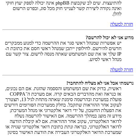
להתיעצות. שים לב שקבוצת phpBB אינה יכולה לספק יעוץ חוקי
ואינה נקודה ליצירת קשר לענייני חוק מכל סוג, ובפרט הרשום
להלן.
חזרה למעלה
מדוע אני לא יכול להרשם?
יש אפשרות שמנהל ראשי סגר את ההרשמה כדי למנוע ממבקרים
חדשים להירשם. לחילופין ייתכן שמנהל ראשי חסם את כתובת ה-
IP שלך או את שם המשתמש שאתה מנסה לרשום. צור קשר עם
מנהל ראשי לסיוע.
חזרה למעלה
נרשמתי אבל אני לא מצליח להתחבר!
ראשית, בדוק את שם המשתמש והססמה שהזנת. אם הם נכונים,
אז כנראה ואת מהדברים הבאים קרה. אם מערכת ה־COPPA
פועלת במערכת ובהרשמה סימנת שאתה מתחת לגיל 13, תצטרך
לעקוב אחר ההוראות שתקבל. בחלק ממערכות הפורומים דורשים
את הפעלת החשבון, על ידי דואר אלקטרוני או מנהל המערכת;
מידע זה מוצג במהלך ההרשמה. אם האישור להרשמה נשלח
לדואר האלקטרוני, עקוב אחר ההוראות. אם לא קיבלת הודעה
לדואר האלקטרוני, כנראה ונתת כתובת דואר אלקטרוני שגויה או
שמערכת הדואר האלקטרוני העבירה את הודעת האישור בסינון