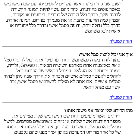
ישנם שני סוגי תמונות אשר עשויים להופיע יחד עם שם המשתמש
כאשר צופים בהודעות. אחד מהם עשוי להיות תמונה הקשורה
לדרגה שלך, בדרך כלל בצורה של כוכבים, ריבועים או נקודות,
המציין כמה הודעות כתבת או את מעמדך בפורום. תמונה אחרת,
בדרך כלל גדולה יותר, ידועה כסמל אישי ובדרך כלל ייחודית או
אישית לכל משתמש.
חזרה למעלה
איך אני יכול להציג סמל אישי?
בתוך לוח הבקרה למשתמש תחת "פרופיל" אתה יכול להוסיף סמל
אישי באמצעות אחת מארבע השיטות הבאות: Gravatar, גלריה,
תמונה מרוחקת או העלאה. המנהל הראשי של הפורום יכול
להחליט לאפשר סמלים אישיים ולבחור את הדרך שבה ניתן לבחור
סמלים אישיים. אם אתה לא מצליח להשתמש בסמל אישי, צור
קשר עם מנהל ראשי.
חזרה למעלה
מהו הדירוג שלי וכיצד אני משנה אותו?
דירוגים, אשר מופיעים תחת שם המשתמש שלך, מציינים את
מספר ההודעות אשר שלחת או מזהים משתמשים מסוימים, למשל
מנהלים או מנהלים ראשיים. כעיקרון, אינך יכול לשנות את הנוסח
של כל אחד מדירוגי המערכת באופן ישיר מפני שהם נקבעים