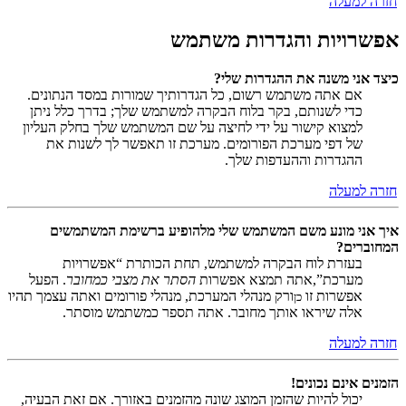
חזרה למעלה
אפשרויות והגדרות משתמש
כיצד אני משנה את ההגדרות שלי?
אם אתה משתמש רשום, כל הגדרותיך שמורות במסד הנתונים.
כדי לשנותם, בקר בלוח הבקרה למשתמש שלך; בדרך כלל ניתן
למצוא קישור על ידי לחיצה על שם המשתמש שלך בחלק העליון
של דפי מערכת הפורומים. מערכת זו תאפשר לך לשנות את
ההגדרות וההעדפות שלך.
חזרה למעלה
איך אני מונע משם המשתמש שלי מלהופיע ברשימת המשתמשים
המחוברים?
בעזרת לוח הבקרה למשתמש, תחת הכותרת “אפשרויות
מערכת”,אתה תמצא אפשרות
הסתר את מצבי כמחובר
. הפעל
אפשרות זו
ורק מנהלי המערכת, מנהלי פורומים ואתה עצמך תהיו
כן
אלה שיראו אותך מחובר. אתה תספר כמשתמש מוסתר.
חזרה למעלה
הזמנים אינם נכונים!
יכול להיות שהזמן המוצג שונה מהזמנים באזורך. אם זאת הבעיה,