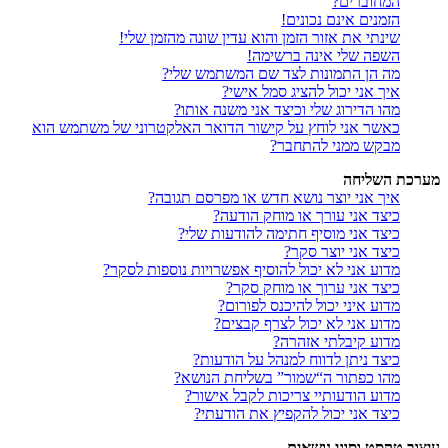
המחוברים?
הזמנים אינם נכונים!
שינתי את אזור הזמן והוא עדין שונה מהזמן שלי!
השפה שלי אינה ברשימה!
מה הן התמונות לצד שם המשתמש שלי?
איך אני יכול להציג סמל אישי?
מהו הדירוג שלי וכיצד אני משנה אותו?
כאשר אני לוחץ על קישור הדואר האלקטרוני של משתמש הוא
מבקש ממני להתחבר?
מערכת השליחה
איך אני יוצר נושא חדש או מפרסם תגובה?
כיצד אני עורך או מוחק הודעה?
כיצד אני מוסיף חתימה להודעות שלי?
כיצד אני יוצר סקר?
מדוע אני לא יכול להוסיף אפשרויות נוספות לסקר?
כיצד אני ערוך או מוחק סקר?
מדוע איני יכול להיכנס לפורום?
מדוע אני לא יכול לצרף קבצים?
מדוע קיבלתי אזהרה?
כיצד ניתן לדווח למנהל על הודעות?
מהו כפתור ה“שמור” בשליחת הנושא?
מדוע הודעותיי צריכות לקבל אישור?
כיצד אני יכול להקפיץ את הודעתי?
עיצוב טקסט וסוגי נושאים