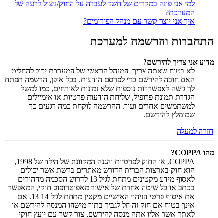
למי אני פונה במקרים של חשד לעברה על החוק/ניצול לרעה של
המערכת?
איך אני יוצר קשר עם מנהל הפורומים?
התחברות והרשמה למערכת
מדוע אני צריך להירשם?
לא בטוח שאתה צריך. המנהל הראשי של המערכת יכול להחליט
האם חובה להירשם כדי לפרסם הודעות. בכל אופן, הרשמה תפתח
לך גישה לאפשרויות נוספות שלא זמינות לאורחים, כמו למשל
הגדרת תמונת פרופיל, שליחת הודעות פרטיות או אימיילים
למשתמשים אחרים ועוד. ההרשמה לוקחת כמה רגעים כך
שמומלץ להירשם.
חזרה למעלה
מהו COPPA?
COPPA, או החוק לפרטיות והגנה המקוונת של הילד של 1998,
הוא חוק בארצות הברית הדורש מאתרים ברשת אשר יכולים
לאסוף מידע מקטינים מתחת לגיל 13 לדרוש הסכמה מההורים
בכתב או כל שיטה אחרת של אישור מאפוטרופוס חוקי, המאפשר
את איסוף פרטי הזיהוי האישיים מקטין מתחת לגיל 14 13. אם
אינך בטוח אם חוק זה חל לגביך בתור מישהו המנסה להירשם או
לאתר אשר אליו אתה מנסה להירשם, צור קשר עם יועץ חוקי