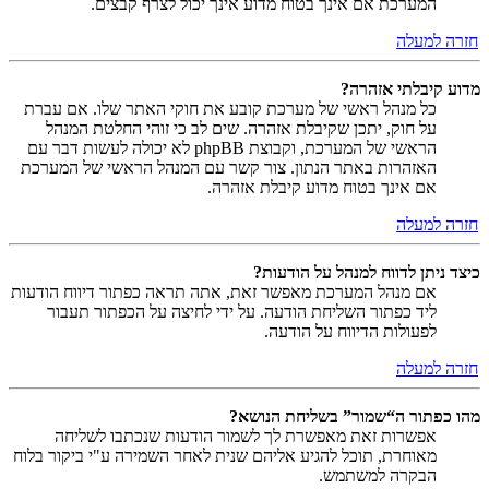
המערכת אם אינך בטוח מדוע אינך יכול לצרף קבצים.
חזרה למעלה
מדוע קיבלתי אזהרה?
כל מנהל ראשי של מערכת קובע את חוקי האתר שלו. אם עברת
על חוק, יתכן שקיבלת אזהרה. שים לב כי זוהי החלטת המנהל
הראשי של המערכת, וקבוצת phpBB לא יכולה לעשות דבר עם
האזהרות באתר הנתון. צור קשר עם המנהל הראשי של המערכת
אם אינך בטוח מדוע קיבלת אזהרה.
חזרה למעלה
כיצד ניתן לדווח למנהל על הודעות?
אם מנהל המערכת מאפשר זאת, אתה תראה כפתור דיווח הודעות
ליד כפתור השליחת הודעה. על ידי לחיצה על הכפתור תעבור
לפעולות הדיווח על הודעה.
חזרה למעלה
מהו כפתור ה“שמור” בשליחת הנושא?
אפשרות זאת מאפשרת לך לשמור הודעות שנכתבו לשליחה
מאוחרת, תוכל להגיע אליהם שנית לאחר השמירה ע"י ביקור בלוח
הבקרה למשתמש.