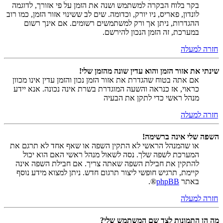
בקר בלוח הבקרה למשתמש ושנה את הזמן על פי אזורך, לדוגמה
לונדון, פאריס, ניו יורק, וכדומה. שים לב ששינוי אזור הזמן, כמו רוב
ההגדרות, ניתן אך ורק למשתמשים רשומים. אם אינך רשום
במערכת, זה הזמן הנכון להירשם.
חזרה למעלה
שינתי את אזור הזמן והוא עדין שונה מהזמן שלי!
אם אתה בטוח שהגדרת את אזור הזמן נכון והזמן עדין אינו מכוון
כראוי, אז כנראה והשעה המוגדרת בשרת אינה נכונה. אנא יידע
מנהל ראשי כדי לתקן את הבעיה
חזרה למעלה
השפה שלי אינה ברשימה!
או שהמנהל הראשי לא התקין השפה או שאף אחד לא תרגם את
המערכת לשפה שלך. נסה לשאול מנהל ראשי האם הוא יכול
להתקין את חבילת השפה שאתה צריך. אם חבילת השפה אינה
קיימת, תרגיש חופשי ליצור תרגום חדש. ניתן למצוא מידע נוסף
באתר
phpBB
®.
חזרה למעלה
מה הן התמונות לצד שם המשתמש שלי?