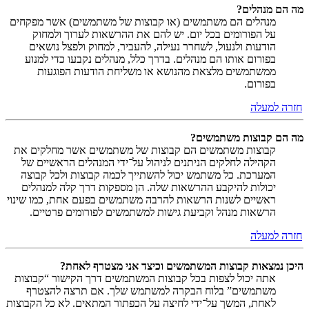
מה הם מנהלים?
מנהלים הם משתמשים (או קבוצות של משתמשים) אשר מפקחים
על הפורומים בכל יום. יש להם את ההרשאות לערוך ולמחוק
הודעות ולנעול, לשחרר נעילה, להעביר, למחוק ולפצל נושאים
בפורום אותו הם מנהלים. בדרך כלל, מנהלים נקבעו כדי למנוע
ממשתמשים מלצאת מהנושא או משליחת הודעות הפוגעות
בפורום.
חזרה למעלה
מה הם קבוצות משתמשים?
קבוצות משתמשים הם קבוצות של משתמשים אשר מחלקים את
הקהילה לחלקים הניתנים לניהול על־ידי המנהלים הראשיים של
המערכת. כל משתמש יכול להשתייך לכמה קבוצות ולכל קבוצה
יכולות להיקבע ההרשאות שלה. הן מספקות דרך קלה למנהלים
ראשיים לשנות הרשאות להרבה משתמשים בפעם אחת, כמו שינוי
הרשאות מנהל וקביעת גישות למשתמשים לפורומים פרטיים.
חזרה למעלה
היכן נמצאות קבוצות המשתמשים וכיצד אני מצטרף לאחת?
אתה יכול לצפות בכל קבוצות המשתמשים דרך הקישור “קבוצות
משתמשים” בלוח הבקרה למשתמש שלך. אם תרצה להצטרף
לאחת, המשך על־ידי לחיצה על הכפתור המתאים. לא כל הקבוצות