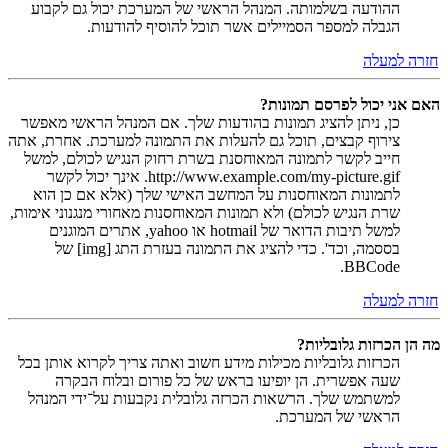
ההודעה בשלמותה. המנהל הראשי של המערכת יכול גם לקבוע
הגבלה למספר הסמיילים אשר תוכל להוסיף להודעות.
חזרה למעלה
האם אני יכול לפרסם תמונות?
כן, ניתן להציג תמונות בהודעות שלך. אם המנהל הראשי מאפשר
צירוף קבצים, תוכל גם להעלות את התמונה למערכת. אחרת, אתה
חייב לקשר לתמונה המאוחסנת בשרת רחוק הנגיש לכולם, למשל
http://www.example.com/my-picture.gif. אינך יכול לקשר
לתמונות המאוחסנות על המחשב האישי שלך (אלא אם כן הוא
שרת הנגיש לכולם) ולא תמונות המאוחסנות מאחורי מנגנוני אימות,
למשל תיבות הדואר של hotmail או yahoo, אתרים המוגנים
בססמה, וכד'. כדי להציג את התמונה בעזרת התג [img] של
BBCode.
חזרה למעלה
מה הן הכרזות גלובליות?
הכרזות גלובליות מכילות מידע חשוב ואתה צריך לקרוא אותן בכל
שעה אפשרית. הן יופיעו בראש של כל פורום ובלוח הבקרה
למשתמש שלך. הרשאות הכרזה גלובלית נקבעות על־ידי המנהל
הראשי של המערכת.