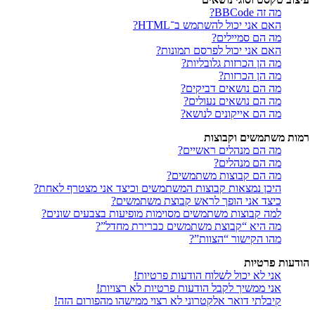
מה זה BBCode?
האם אני יכול להשתמש ב־HTML?
מה הם סמיילים?
האם אני יכול לפרסם תמונות?
מה הן הכרזות גלובליות?
מה הן הכרזות?
מה הם נושאים דביקים?
מה הם נושאים נעולים?
מה הם אייקונים לנושא?
רמות משתמשים וקבוצות
מה הם מנהלים ראשיים?
מה הם מנהלים?
מה הם קבוצות משתמשים?
היכן נמצאות קבוצות המשתמשים וכיצד אני מצטרף לאחת?
כיצד אני הופך לראש קבוצת משתמשים?
למה קבוצות משתמשים מסוימות מופיעות בצבעים שונים?
מה היא “קבוצת משתמשים כברירת מחדל”?
מהו הקישור “הצוות”?
הודעות פרטיות
אני לא יכול לשלוח הודעות פרטיות!
אני ממשיך לקבל הודעות פרטיות לא רצויות!
קיבלתי דואר אלקטרוני לא רצוי ממישהו מהפורום הזה!