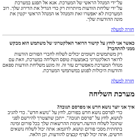
על־ידי המנהל הראשי של המערכת. אנא אל תפגע במערכת
על־ידי שליחת הודעות מיותרות רק כדי הגדיל את הדירוג שלך. רוב
המערכות לא יאפשרו זאת והמנהל או המנהל הראשי יקטין את
מונה ההודעות שלך.
חזרה למעלה
כאשר אני לוחץ על קישור הדואר האלקטרוני של משתמש הוא מבקש
ממני להתחבר?
רק משתמשים רשומים יכולים לשלוח לחברי הפורום הודעות
לדואר האלקטרוני באמצעות טופס השליחה במערכת, וזאת עם
מנהלי המערכת מאפשרים עזר זה. זה מונע משליחת הודעות ספאם
והודעות היכולות לפגוע במשתמשי המערכת.
חזרה למעלה
מערכת השליחה
איך אני יוצר נושא חדש או מפרסם תגובה?
כדי לפרסם נושא חדש בפורום, לחץ על "נושא חדש". כדי להגיב
לנושא, לחץ על "פרסם תגובה". ייתכן שתצטרך להירשם לפני
שתוכל לשלוח הודעה.רשימת ההרשאות שלך בכל פורום זמינה
בתחתית מסכי פורום ונושא. לדוגמא: אתה יכול לשלוח נושאים
חדשים, אתה יכול לצרף קבצים להודעות, וכן הלאה.