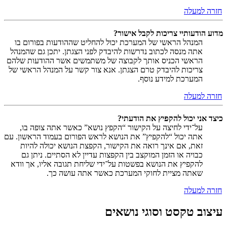
חזרה למעלה
מדוע הודעותיי צריכות לקבל אישור?
המנהל הראשי של המערכת יכול להחליט שההודעות בפורום בו
אתה מנסה לכתוב נדרשות להיבדק לפני הצגתן. יתכן גם שהמנהל
הראשי הכניס אותך לקבוצה של משתמשים אשר ההודעות שלהם
צריכות להיבדק טרם הצגתן. אנא צור קשר על המנהל הראשי של
המערכת למידע נוסף.
חזרה למעלה
כיצד אני יכול להקפיץ את הודעתי?
על־ידי לחיצה על הקישור “הקפץ נושא” כאשר אתה צופה בו,
אתה יכול “להקפיץ” את הנושא לראש הפורום בעמוד הראשון. עם
זאת, אם אינך רואה את הקישור, הקפצת הנושא יכולה להיות
כבויה או הזמן המוקצב בין הקפצות עדיין לא הסתיים. ניתן גם
להקפיץ את הנושא בפשטות על־ידי שליחת תגובה אליו, אך וודא
שאתה מציית לחוקי המערכת כאשר אתה עושה כך.
חזרה למעלה
עיצוב טקסט וסוגי נושאים