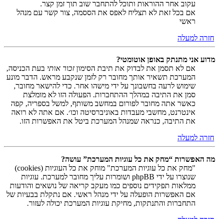
עקוב אחר ההוראות ותוכל להתחבר שוב תוך זמן קצר.
אם בכל זאת לא תצליח לאפס את הססמה, צור קשר עם מנהל
ראשי
חזרה למעלה
מדוע אני מתנתק באופן אוטומטי?
אם לא תסמן את לבדוק את תיבת הסימון
זכור אותי
בעת הכניסה,
המערכת תשאיר אותך מחובר רק לזמן שנקבע מראש. הדבר מונע
שימוש לרעה בחשבונך על ידי מישהו אחר. כדי להישאר מחובר,
סמן את התיבה במהלך ההתחברות. הפעולה הזו לא מומלצת
כאשר אתה מחובר לפורום במחשב משותף, למשל בספריה, קפה
אינטרנט, מחשבי מעבדות באוניברסיטה וכו׳. אם אתה לא רואה
את התיבה, כנראה שמנהל המערכת ביטל את האפשרות הזו.
חזרה למעלה
מה האפשרות “מחק את כל עוגיות המערכת” עושה?
"מחק את כל עוגיות המערכת" מוחק את כל העוגיות (cookies)
שנוצרו על ידי phpBB ושומרות עליך מחובר למערכת. עוגיות
ממלאות תפקידים נוספים כמו מעקב קריאה של נושאים והודעות
אם האפשרות הופעלה על ידי מנהל ראשי. אם נתקלת בבעיות של
התחברות והתנתקות, מחיקת עוגיות המערכת יכולה לעזור.