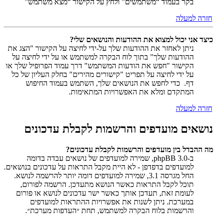
בקר בעמוד “משתמשים” ולחץ על הקישור “מצא משתמש”
חזרה למעלה
כיצד אני יכול למצוא את ההודעות והנושאים שלי?
ניתן לאחזר את ההודעות שלך על-ידי לחיצה על הקישור "הצג את
ההודעות שלך" בתוך לוח הבקרה למשתמש או על ידי לחיצה על
הקישור "חפש את הודעות המשתמש" דרך עמוד הפרופיל שלך או
על ידי לחיצה על תפריט "קישורים מהירים" בחלק העליון של כל
דף. כדי לחפש את הנושאים שלך, השתמש בעמוד החיפוש
המתקדם ומלא את האפשרויות המתאימות.
חזרה למעלה
נושאים מועדפים והרשמות לקבלת עדכונים
מה ההבדל בין מועדפים והרשמות לקבלת עדכונים?
ב-phpBB 3.0, שמירה למועדפים של נושאים עבדה בדומה
למועדפים בדפדפן - לא היית מקבל התראות על עדכונים בנושאים.
החל מגרסה 3.1, שמירה למועדפים דומה יותר להרשמה לנושא.
תוכל לקבל התראות כאשר הנושא מתעדכן. הרשמה לפורום,
לעומת זאת, תעדכן אותך כאשר ישר עדכונים לנושא או פורום
במערכת. ניתן לשנות את אפשרויות ההתראות למועדפים
והרשמות בלוח הבקרה למשתמש, תחת ״העדפות מערכת״.