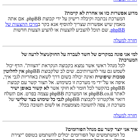
מדוע אפשרות כזו או אחרת לא קיימת?
המערכת נכתבה וקיבלה רישיון על ידי קבוצת phpBB. אם אתה
מאמין שיש אפשרות שצריך להוסיף אנא בקר ב
מרכז ההצעות של
phpBB
, שם תוכל להצביע להצעות או להציע הצעות חדשות
חזרה למעלה
למי אני פונה במקרים של חשד לעברה על החוק/ניצול לרעה של
המערכת?
לכל מנהל ראשי אשר נמצא בקבוצה הנקראת “הצוות”. הדף יכול
לשמש גם עזר להערותיכם. שים לב שלקבוצת phpBB
אין לחלוטין
סמכות שיפוטית
ואינה יכולה בשום דרך לשאת באחריות לגבי איך,
איפה או על־ידי מי מערכת זו בשימוש. אל תצור קשר עם קבוצת
phpBB בהקשר לכל חומר לא חוקי אשר
לא קשור באופן ישיר
לאתר phpBB.co.il או המערכת phpBB עצמה בפרט. אם תשלח
דואר אלקטרוני לקבוצת phpBB
לגבי כל שימוש בצד שלישי
של
מערכת זו, צפה לתשובה מצומצמת או לשום תשובה בכלל.
חזרה למעלה
איך אני יוצר קשר עם מנהל הפורומים?
כל המשתמשים של הפורומים יכולים להשתמש בטופס “יצירת