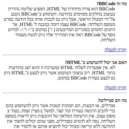
מה זה BBCode?
BBCode הוא צורה מיוחדת של HTML, המציע שליטה נהדרת
בעיצוב בחלקים מסוימים בהודעה. השימוש ב־BBCode נקבע
על־ידי המנהל הראשי, אבל ניתן גם לכבות אותו בכל הודעה בפרט
מטופס השליחה. BBCode עצמו דומה במבנה ל־HTML, אך
התגים תחמים בסוגריים המרובעים [ ו־] במקום ב־< ו־>. למידע
נוסף על BBCode ראה את המדריך אליו ניתן לגשת מעמוד
השליחה.
חזרה למעלה
האם אני יכול להשתמש ב־HTML?
לא. אין אפשרות לשלוח HTML במערכת זו והוא יוצג בהודעות
בתור HTML. רוב עיצובי הטקסט אשר ניתן לבצע ב־HTML ניתן
גם לבצע בעזרת BBCode במקום.
חזרה למעלה
מה הם סמיילים?
סמיילים, או הבעות, הם תמונות קטנות אשר ניתן להשתמש בהם
כדי להביע הרגשה בעזרת קוד קצר, למשל :) מציין שמח, בעוד :(
מסמן עצוב. את הרשימה המלאה של ההבעות ניתן לראות בטופס
השליחה. נסה לא להגזים בסמיילים, מפני שהם יכולים להפוך את
ההודעה ללא קריאה ומנהל יכול להוציא אותם או להסיר את