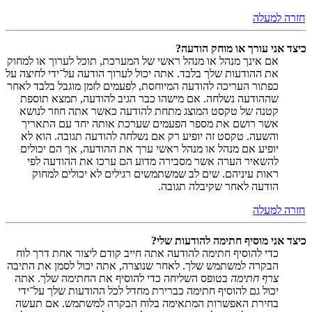
חזרה למעלה
כיצד אני עורך או מוחק הודעה?
אם אינך מנהל או מנהל ראשי של המערכת, תוכל לערוך או למחוק
את ההודעות שלך בלבד. אתה יכול לערוך הודעה על־ידי לחיצה על
כפתור העריכה להודעה המיוחסת, לפעמים לזמן מוגבל בלבד לאחר
שההודעה נשלחה. אם מישהו כבר הגיב להודעה, תמצא תוספת
קטנה של טקסט המוצג מתחת להודעה כאשר אתה חוזר לנושא
אשר רושם את מספר הפעמים שערכת אותה יחד עם התאריך
והשעה. טקסט זה יופיע רק אם נשלחה להודעה תגובה. הוא לא
יופיע אם מנהל או מנהל ראשי ערך את ההודעה, אך הם יכולים
להשאיר הערה אשר מסבירה מדוע הם ערכו את ההודעה לפי
ראות עיניהם. שים לב שמשתמשים רגילים לא יכולים למחוק
הודעה לאחר שקיבלה תגובה.
חזרה למעלה
כיצד אני מוסיף חתימה להודעות שלי?
כדי להוסיף חתימה להודעה אתה חייב קודם ליצור אחת דרך לוח
הבקרה למשתמש שלך. לאחר שנוצרה, אתה יכול לסמן את התיבה
צרף חתימה
בטופס השליחה כדי להוסיף את החתימה שלך. אתה
יכול גם להוסיף חתימה כברירת מחדל לכל ההודעות שלך על־ידי
בחירת האפשרות המתאימה בלוח הבקרה למשתמש. אם תעשה