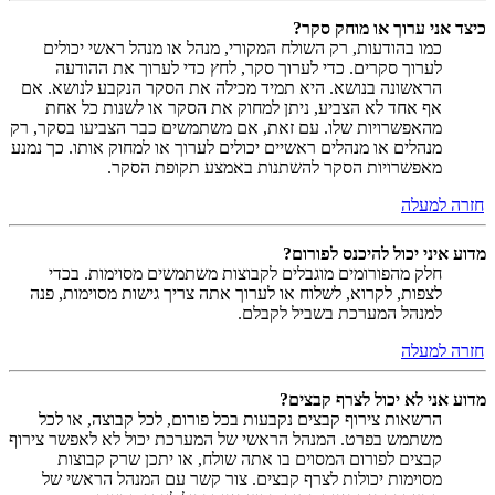
כיצד אני ערוך או מוחק סקר?
כמו בהודעות, רק השולח המקורי, מנהל או מנהל ראשי יכולים
לערוך סקרים. כדי לערוך סקר, לחץ כדי לערוך את ההודעה
הראשונה בנושא. היא תמיד מכילה את הסקר הנקבע לנושא. אם
אף אחד לא הצביע, ניתן למחוק את הסקר או לשנות כל אחת
מהאפשרויות שלו. עם זאת, אם משתמשים כבר הצביעו בסקר, רק
מנהלים או מנהלים ראשיים יכולים לערוך או למחוק אותו. כך נמנע
מאפשרויות הסקר להשתנות באמצע תקופת הסקר.
חזרה למעלה
מדוע איני יכול להיכנס לפורום?
חלק מהפורומים מוגבלים לקבוצות משתמשים מסוימות. בכדי
לצפות, לקרוא, לשלוח או לערוך אתה צריך גישות מסוימות, פנה
למנהל המערכת בשביל לקבלם.
חזרה למעלה
מדוע אני לא יכול לצרף קבצים?
הרשאות צירוף קבצים נקבעות בכל פורום, לכל קבוצה, או לכל
משתמש בפרט. המנהל הראשי של המערכת יכול לא לאפשר צירוף
קבצים לפורום המסוים בו אתה שולח, או יתכן שרק קבוצות
מסוימות יכולות לצרף קבצים. צור קשר עם המנהל הראשי של