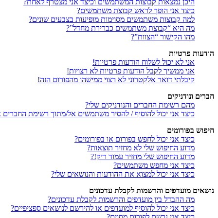
היכן נמצאות קבוצות המשתמשים וכיצד אני מצטרף לאחת?
כיצד אני הופך לראש קבוצת משתמשים?
למה קבוצות משתמשים מסוימות מופיעות בצבעים שונים?
מה היא “קבוצת משתמשים כברירת מחדל”?
מהו הקישור “הצוות”?
הודעות פרטיות
אני לא יכול לשלוח הודעות פרטיות!
אני ממשיך לקבל הודעות פרטיות לא רצויות!
קיבלתי דואר אלקטרוני לא רצוי ממישהו מהפורום הזה!
חברים ונודניקים
מהם רשימת החברים והנודניקים שלי?
כיצד אני יכול להוסיף / להסיר משתמשים אל/מתוך רשימת החברים או
חיפוש בפורומים
כיצד אני יכול לחפש בפורום או בפורומים?
מדוע החיפוש שלי לא מחזיר תוצאות?
מדוע החיפוש שלי מחזיר עמוד ריק!?
כיצד אני מחפש משתמשים?
כיצד אני יכול למצוא את ההודעות והנושאים שלי?
נושאים מועדפים והרשמות לקבלת עדכונים
מה ההבדל בין מועדפים והרשמות לקבלת עדכונים?
כיצד אני יכול להוסיף למועדפים או להירשם לנושאים ספציפיים?
כיצד אני נרשם לפורום מסוים?