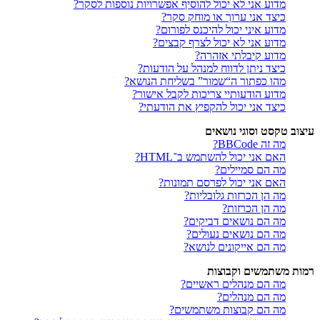
מדוע אני לא יכול להוסיף אפשרויות נוספות לסקר?
כיצד אני ערוך או מוחק סקר?
מדוע איני יכול להיכנס לפורום?
מדוע אני לא יכול לצרף קבצים?
מדוע קיבלתי אזהרה?
כיצד ניתן לדווח למנהל על הודעות?
מהו כפתור ה“שמור” בשליחת הנושא?
מדוע הודעותיי צריכות לקבל אישור?
כיצד אני יכול להקפיץ את הודעתי?
עיצוב טקסט וסוגי נושאים
מה זה BBCode?
האם אני יכול להשתמש ב־HTML?
מה הם סמיילים?
האם אני יכול לפרסם תמונות?
מה הן הכרזות גלובליות?
מה הן הכרזות?
מה הם נושאים דביקים?
מה הם נושאים נעולים?
מה הם אייקונים לנושא?
רמות משתמשים וקבוצות
מה הם מנהלים ראשיים?
מה הם מנהלים?
מה הם קבוצות משתמשים?