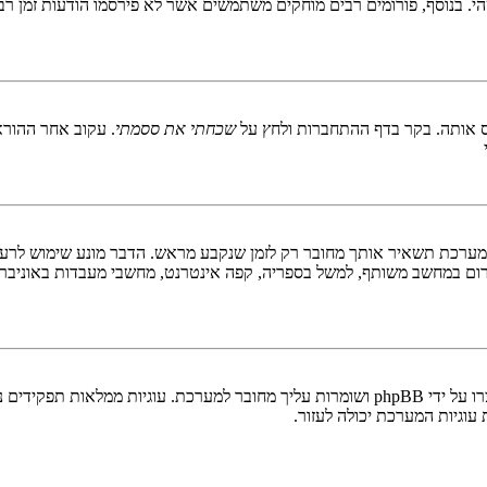
 בנוסף, פורומים רבים מוחקים משתמשים אשר לא פירסמו הודעות זמן רב כ
 אותה. בקר בדף ההתחברות ולחץ על
שכחתי את ססמתי
. עקוב אחר ההורא
ערכת תשאיר אותך מחובר רק לזמן שנקבע מראש. הדבר מונע שימוש לרעה 
ום במחשב משותף, למשל בספריה, קפה אינטרנט, מחשבי מעבדות באוניבר
"מחק את כל עוגיות המערכת" מוחק את כל העוגיות (cookies) שנוצרו על ידי phpBB ושומרות 
וגיות המערכת יכולה לעזור.