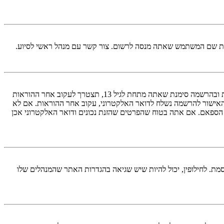
ראשית, בדוק את שם המשתמש והססמה שהזנת. אם הם נכונים, אז כנראה ואת מהדברים הבאים קרה. אם מערכת ה־COPPA פועלת במערכת ובהרשמה סימנת שאתה מתחת לגיל 13, תצטרך לעקוב אחר ההוראות
האישור להרשמה נשלח לדואר האלקטרוני, עקוב אחר ההוראות. אם לא
 הספאם. אם אתה בטוח שהפרטים שהזנת נכונים ודואר האלקטרוני אכן
מת. לחילופין, יכול להיות שיש שגיאה בהגדרות האתר שהמנהלים שלו