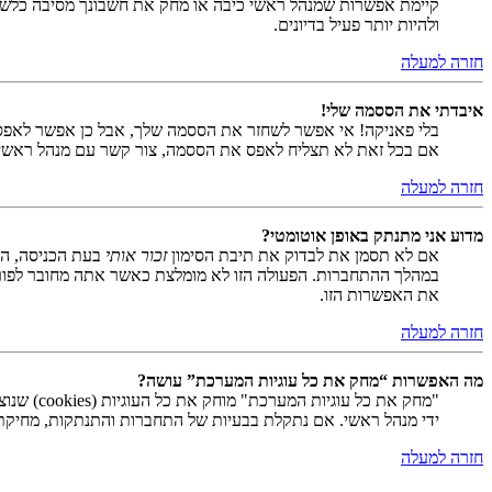
קיימת אפשרות שמנהל ראשי כיבה או מחק את חשבונך מסיבה כלשהי.
ולהיות יותר פעיל בדיונים.
חזרה למעלה
איבדתי את הססמה שלי!
בלי פאניקה! אי אפשר לשחזר את הססמה שלך, אבל כן אפשר לאפס
אם בכל זאת לא תצליח לאפס את הססמה, צור קשר עם מנהל ראשי
חזרה למעלה
מדוע אני מתנתק באופן אוטומטי?
אם לא תסמן את לבדוק את תיבת הסימון
זכור אותי
בעת הכניסה, המ
במהלך ההתחברות. הפעולה הזו לא מומלצת כאשר אתה מחובר לפור
את האפשרות הזו.
חזרה למעלה
מה האפשרות “מחק את כל עוגיות המערכת” עושה?
ידי מנהל ראשי. אם נתקלת בבעיות של התחברות והתנתקות, מחיקת ע
חזרה למעלה