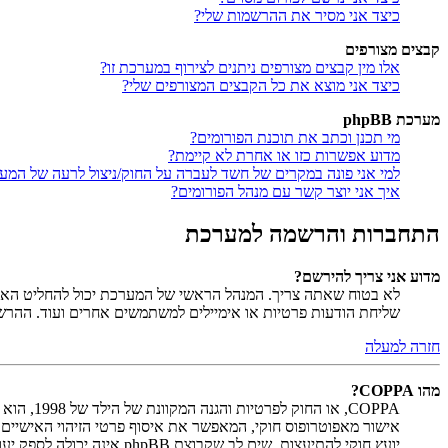
כיצד אני מסיר את ההרשמות שלי?
קבצים מצורפים
אלו מין קבצים מצורפים ניתנים לצירוף במערכת זו?
כיצד אני מוצא את כל הקבצים המצורפים שלי?
מערכת phpBB
מי תכנן וכתב את תוכנת הפורומים?
מדוע אפשרות כזו או אחרת לא קיימת?
למי אני פונה במקרים של חשד לעברה על החוק/ניצול לרעה של המע
איך אני יוצר קשר עם מנהל הפורומים?
התחברות והרשמה למערכת
מדוע אני צריך להירשם?
לא בטוח שאתה צריך. המנהל הראשי של המערכת יכול להחליט האם ח
שליחת הודעות פרטיות או אימיילים למשתמשים אחרים ועוד. ההר
חזרה למעלה
מהו COPPA?
יועץ חוקי להתיעצות. שים לב שקבוצת phpBB אינה יכולה לספק יעוץ חוקי ואינה נקודה ליצירת קשר לענייני חוק מכל סוג, ובפרט הרשום להלן.