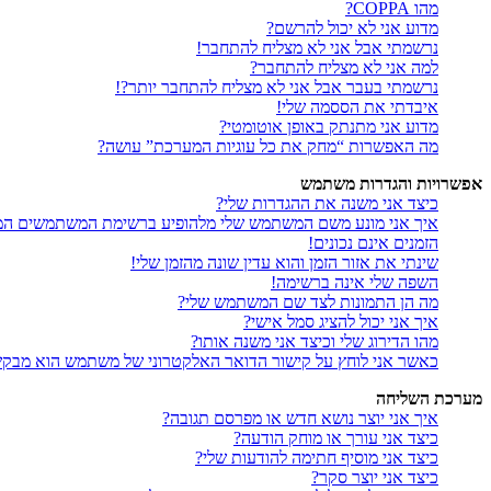
מהו COPPA?
מדוע אני לא יכול להרשם?
נרשמתי אבל אני לא מצליח להתחבר!
למה אני לא מצליח להתחבר?
נרשמתי בעבר אבל אני לא מצליח להתחבר יותר?!
איבדתי את הססמה שלי!
מדוע אני מתנתק באופן אוטומטי?
מה האפשרות “מחק את כל עוגיות המערכת” עושה?
אפשרויות והגדרות משתמש
כיצד אני משנה את ההגדרות שלי?
איך אני מונע משם המשתמש שלי מלהופיע ברשימת המשתמשים המ
הזמנים אינם נכונים!
שינתי את אזור הזמן והוא עדין שונה מהזמן שלי!
השפה שלי אינה ברשימה!
מה הן התמונות לצד שם המשתמש שלי?
איך אני יכול להציג סמל אישי?
מהו הדירוג שלי וכיצד אני משנה אותו?
כאשר אני לוחץ על קישור הדואר האלקטרוני של משתמש הוא מבק
מערכת השליחה
איך אני יוצר נושא חדש או מפרסם תגובה?
כיצד אני עורך או מוחק הודעה?
כיצד אני מוסיף חתימה להודעות שלי?
כיצד אני יוצר סקר?