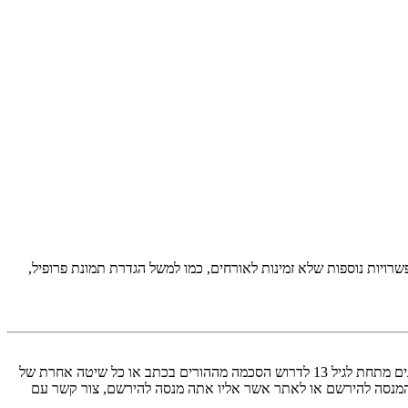
יות נוספות שלא זמינות לאורחים, כמו למשל הגדרת תמונת פרופיל,
COPPA, או החוק לפרטיות והגנה המקוונת של הילד של 1998, הוא חוק בארצות הברית הדורש מאתרים ברשת אשר יכולים לאסוף מידע מקטינים מתחת לגיל 13 לדרוש הסכמה מההורים בכתב או כל שיטה אחרת של
 13. אם אינך בטוח אם חוק זה חל לגביך בתור מישהו המנסה להירשם או לאתר אשר אליו אתה מנסה להירשם, צור קשר עם