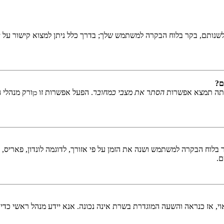
שנותם, בקר בלוח הבקרה למשתמש שלך; בדרך כלל ניתן למצוא קישור על י
ם?
אתה תמצא אפשרות
הסתר את מצבי כמחובר
. הפעל אפשרות זו
ורק מנהלי 
כן
לוח הבקרה למשתמש ושנה את הזמן על פי אזורך, לדוגמה לונדון, פאריס, ניו 
ם.
ראוי, אז כנראה והשעה המוגדרת בשרת אינה נכונה. אנא יידע מנהל ראשי כדי