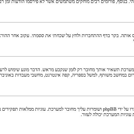
 בנוסף, פורומים רבים מוחקים משתמשים אשר לא פירסמו הודעות זמן רב כ
 אותה. בקר בדף ההתחברות ולחץ על
שכחתי את ססמתי
. עקוב אחר ההורא
ערכת תשאיר אותך מחובר רק לזמן שנקבע מראש. הדבר מונע שימוש לרעה 
ום במחשב משותף, למשל בספריה, קפה אינטרנט, מחשבי מעבדות באוניבר
"מחק את כל עוגיות המערכת" מוחק את כל העוגיות (cookies) שנוצרו על ידי phpBB ושומרות 
וגיות המערכת יכולה לעזור.