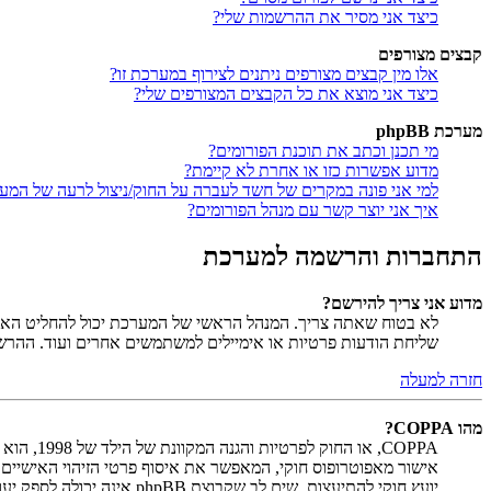
כיצד אני מסיר את ההרשמות שלי?
קבצים מצורפים
אלו מין קבצים מצורפים ניתנים לצירוף במערכת זו?
כיצד אני מוצא את כל הקבצים המצורפים שלי?
מערכת phpBB
מי תכנן וכתב את תוכנת הפורומים?
מדוע אפשרות כזו או אחרת לא קיימת?
למי אני פונה במקרים של חשד לעברה על החוק/ניצול לרעה של המע
איך אני יוצר קשר עם מנהל הפורומים?
התחברות והרשמה למערכת
מדוע אני צריך להירשם?
לא בטוח שאתה צריך. המנהל הראשי של המערכת יכול להחליט האם ח
שליחת הודעות פרטיות או אימיילים למשתמשים אחרים ועוד. ההר
חזרה למעלה
מהו COPPA?
יועץ חוקי להתיעצות. שים לב שקבוצת phpBB אינה יכולה לספק יעוץ חוקי ואינה נקודה ליצירת קשר לענייני חוק מכל סוג, ובפרט הרשום להלן.