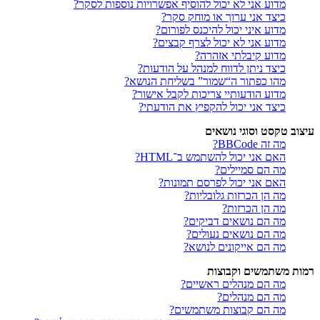
מדוע אני לא יכול להוסיף אפשרויות נוספות לסקר?
כיצד אני ערוך או מוחק סקר?
מדוע איני יכול להיכנס לפורום?
מדוע אני לא יכול לצרף קבצים?
מדוע קיבלתי אזהרה?
כיצד ניתן לדווח למנהל על הודעות?
מהו כפתור ה“שמור” בשליחת הנושא?
מדוע הודעותיי צריכות לקבל אישור?
כיצד אני יכול להקפיץ את הודעתי?
עיצוב טקסט וסוגי נושאים
מה זה BBCode?
האם אני יכול להשתמש ב־HTML?
מה הם סמיילים?
האם אני יכול לפרסם תמונות?
מה הן הכרזות גלובליות?
מה הן הכרזות?
מה הם נושאים דביקים?
מה הם נושאים נעולים?
מה הם אייקונים לנושא?
רמות משתמשים וקבוצות
מה הם מנהלים ראשיים?
מה הם מנהלים?
מה הם קבוצות משתמשים?