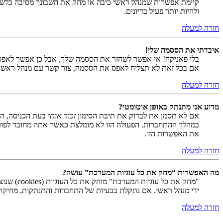
קיימת אפשרות שמנהל ראשי כיבה או מחק את חשבונך מסיבה כלשהי.
ולהיות יותר פעיל בדיונים.
חזרה למעלה
איבדתי את הססמה שלי!
בלי פאניקה! אי אפשר לשחזר את הססמה שלך, אבל כן אפשר לאפס
אם בכל זאת לא תצליח לאפס את הססמה, צור קשר עם מנהל ראשי
חזרה למעלה
מדוע אני מתנתק באופן אוטומטי?
אם לא תסמן את לבדוק את תיבת הסימון
זכור אותי
בעת הכניסה, המ
במהלך ההתחברות. הפעולה הזו לא מומלצת כאשר אתה מחובר לפור
את האפשרות הזו.
חזרה למעלה
מה האפשרות “מחק את כל עוגיות המערכת” עושה?
ידי מנהל ראשי. אם נתקלת בבעיות של התחברות והתנתקות, מחיקת ע
חזרה למעלה