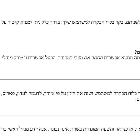
שנותם, בקר בלוח הבקרה למשתמש שלך; בדרך כלל ניתן למצוא קישור על י
ם?
אתה תמצא אפשרות
הסתר את מצבי כמחובר
. הפעל אפשרות זו
ורק מנהלי 
כן
לוח הבקרה למשתמש ושנה את הזמן על פי אזורך, לדוגמה לונדון, פאריס, ניו 
ם.
ראוי, אז כנראה והשעה המוגדרת בשרת אינה נכונה. אנא יידע מנהל ראשי כדי