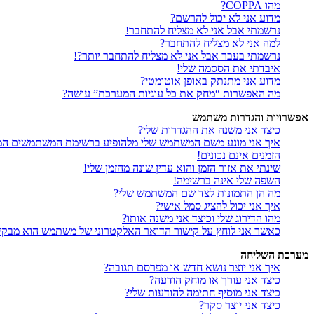
מהו COPPA?
מדוע אני לא יכול להרשם?
נרשמתי אבל אני לא מצליח להתחבר!
למה אני לא מצליח להתחבר?
נרשמתי בעבר אבל אני לא מצליח להתחבר יותר?!
איבדתי את הססמה שלי!
מדוע אני מתנתק באופן אוטומטי?
מה האפשרות “מחק את כל עוגיות המערכת” עושה?
אפשרויות והגדרות משתמש
כיצד אני משנה את ההגדרות שלי?
איך אני מונע משם המשתמש שלי מלהופיע ברשימת המשתמשים המ
הזמנים אינם נכונים!
שינתי את אזור הזמן והוא עדין שונה מהזמן שלי!
השפה שלי אינה ברשימה!
מה הן התמונות לצד שם המשתמש שלי?
איך אני יכול להציג סמל אישי?
מהו הדירוג שלי וכיצד אני משנה אותו?
כאשר אני לוחץ על קישור הדואר האלקטרוני של משתמש הוא מבק
מערכת השליחה
איך אני יוצר נושא חדש או מפרסם תגובה?
כיצד אני עורך או מוחק הודעה?
כיצד אני מוסיף חתימה להודעות שלי?
כיצד אני יוצר סקר?