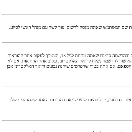
ראשית, בדוק את שם המשתמש והססמה שהזנת. אם הם נכונים, אז כנראה ואת מהדברים הבאים קרה. אם מערכת ה־COPPA פועלת במערכת ובהרשמה סימנת שאתה מתחת לגיל 13, תצטרך לעקוב אחר ההוראות
האישור להרשמה נשלח לדואר האלקטרוני, עקוב אחר ההוראות. אם לא
 הספאם. אם אתה בטוח שהפרטים שהזנת נכונים ודואר האלקטרוני אכן
מת. לחילופין, יכול להיות שיש שגיאה בהגדרות האתר שהמנהלים שלו