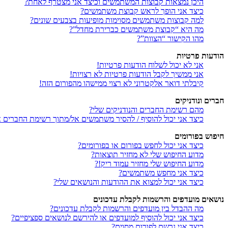
היכן נמצאות קבוצות המשתמשים וכיצד אני מצטרף לאחת?
כיצד אני הופך לראש קבוצת משתמשים?
למה קבוצות משתמשים מסוימות מופיעות בצבעים שונים?
מה היא “קבוצת משתמשים כברירת מחדל”?
מהו הקישור “הצוות”?
הודעות פרטיות
אני לא יכול לשלוח הודעות פרטיות!
אני ממשיך לקבל הודעות פרטיות לא רצויות!
קיבלתי דואר אלקטרוני לא רצוי ממישהו מהפורום הזה!
חברים ונודניקים
מהם רשימת החברים והנודניקים שלי?
כיצד אני יכול להוסיף / להסיר משתמשים אל/מתוך רשימת החברים או
חיפוש בפורומים
כיצד אני יכול לחפש בפורום או בפורומים?
מדוע החיפוש שלי לא מחזיר תוצאות?
מדוע החיפוש שלי מחזיר עמוד ריק!?
כיצד אני מחפש משתמשים?
כיצד אני יכול למצוא את ההודעות והנושאים שלי?
נושאים מועדפים והרשמות לקבלת עדכונים
מה ההבדל בין מועדפים והרשמות לקבלת עדכונים?
כיצד אני יכול להוסיף למועדפים או להירשם לנושאים ספציפיים?
כיצד אני נרשם לפורום מסוים?