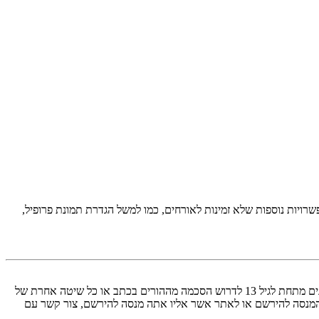
יות נוספות שלא זמינות לאורחים, כמו למשל הגדרת תמונת פרופיל,
COPPA, או החוק לפרטיות והגנה המקוונת של הילד של 1998, הוא חוק בארצות הברית הדורש מאתרים ברשת אשר יכולים לאסוף מידע מקטינים מתחת לגיל 13 לדרוש הסכמה מההורים בכתב או כל שיטה אחרת של
 13. אם אינך בטוח אם חוק זה חל לגביך בתור מישהו המנסה להירשם או לאתר אשר אליו אתה מנסה להירשם, צור קשר עם