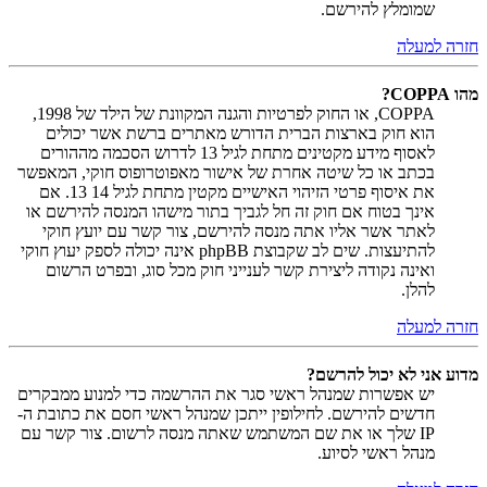
שמומלץ להירשם.
חזרה למעלה
מהו COPPA?
COPPA, או החוק לפרטיות והגנה המקוונת של הילד של 1998,
הוא חוק בארצות הברית הדורש מאתרים ברשת אשר יכולים
לאסוף מידע מקטינים מתחת לגיל 13 לדרוש הסכמה מההורים
בכתב או כל שיטה אחרת של אישור מאפוטרופוס חוקי, המאפשר
את איסוף פרטי הזיהוי האישיים מקטין מתחת לגיל 14 13. אם
אינך בטוח אם חוק זה חל לגביך בתור מישהו המנסה להירשם או
לאתר אשר אליו אתה מנסה להירשם, צור קשר עם יועץ חוקי
להתיעצות. שים לב שקבוצת phpBB אינה יכולה לספק יעוץ חוקי
ואינה נקודה ליצירת קשר לענייני חוק מכל סוג, ובפרט הרשום
להלן.
חזרה למעלה
מדוע אני לא יכול להרשם?
יש אפשרות שמנהל ראשי סגר את ההרשמה כדי למנוע ממבקרים
חדשים להירשם. לחילופין ייתכן שמנהל ראשי חסם את כתובת ה-
IP שלך או את שם המשתמש שאתה מנסה לרשום. צור קשר עם
מנהל ראשי לסיוע.