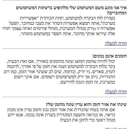
איך אני מונע משם המשתמש שלי מלהופיע ברשימת המשתמשים
המחוברים?
בעזרת לוח הבקרה למשתמש, תחת הכותרת “אפשרויות
מערכת”,אתה תמצא אפשרות
הסתר את מצבי כמחובר
. הפעל
אפשרות זו
ורק מנהלי המערכת, מנהלי פורומים ואתה עצמך תהיו
כן
אלה שיראו אותך מחובר. אתה תספר כמשתמש מוסתר.
חזרה למעלה
הזמנים אינם נכונים!
יכול להיות שהזמן המוצג שונה מהזמנים באזורך. אם זאת הבעיה,
בקר בלוח הבקרה למשתמש ושנה את הזמן על פי אזורך, לדוגמה
לונדון, פאריס, ניו יורק, וכדומה. שים לב ששינוי אזור הזמן, כמו רוב
ההגדרות, ניתן אך ורק למשתמשים רשומים. אם אינך רשום
במערכת, זה הזמן הנכון להירשם.
חזרה למעלה
שינתי את אזור הזמן והוא עדין שונה מהזמן שלי!
אם אתה בטוח שהגדרת את אזור הזמן נכון והזמן עדין אינו מכוון
כראוי, אז כנראה והשעה המוגדרת בשרת אינה נכונה. אנא יידע
מנהל ראשי כדי לתקן את הבעיה