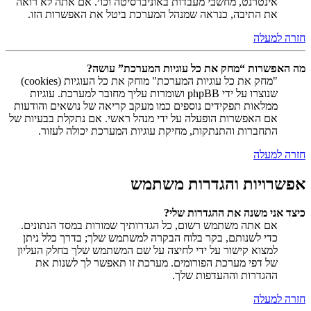
אינטרנט, מחשבי מעבדות באוניברסיטה וכו׳. אם אתה לא רואה
את התיבה, כנראה שמנהל המערכת ביטל את האפשרות הזו.
חזרה למעלה
מה האפשרות “מחק את כל עוגיות המערכת” עושה?
"מחק את כל עוגיות המערכת" מוחק את כל העוגיות (cookies)
שנוצרו על ידי phpBB ושומרות עליך מחובר למערכת. עוגיות
ממלאות תפקידים נוספים כמו מעקב קריאה של נושאים והודעות
אם האפשרות הופעלה על ידי מנהל ראשי. אם נתקלת בבעיות של
התחברות והתנתקות, מחיקת עוגיות המערכת יכולה לעזור.
חזרה למעלה
אפשרויות והגדרות משתמש
כיצד אני משנה את ההגדרות שלי?
אם אתה משתמש רשום, כל הגדרותיך שמורות במסד הנתונים.
כדי לשנותם, בקר בלוח הבקרה למשתמש שלך; בדרך כלל ניתן
למצוא קישור על ידי לחיצה על שם המשתמש שלך בחלק העליון
של דפי מערכת הפורומים. מערכת זו תאפשר לך לשנות את
ההגדרות וההעדפות שלך.
חזרה למעלה