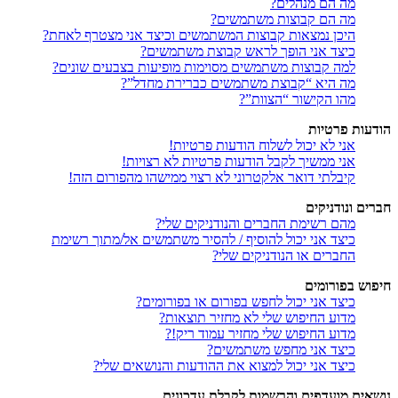
מה הם מנהלים?
מה הם קבוצות משתמשים?
היכן נמצאות קבוצות המשתמשים וכיצד אני מצטרף לאחת?
כיצד אני הופך לראש קבוצת משתמשים?
למה קבוצות משתמשים מסוימות מופיעות בצבעים שונים?
מה היא “קבוצת משתמשים כברירת מחדל”?
מהו הקישור “הצוות”?
הודעות פרטיות
אני לא יכול לשלוח הודעות פרטיות!
אני ממשיך לקבל הודעות פרטיות לא רצויות!
קיבלתי דואר אלקטרוני לא רצוי ממישהו מהפורום הזה!
חברים ונודניקים
מהם רשימת החברים והנודניקים שלי?
כיצד אני יכול להוסיף / להסיר משתמשים אל/מתוך רשימת
החברים או הנודניקים שלי?
חיפוש בפורומים
כיצד אני יכול לחפש בפורום או בפורומים?
מדוע החיפוש שלי לא מחזיר תוצאות?
מדוע החיפוש שלי מחזיר עמוד ריק!?
כיצד אני מחפש משתמשים?
כיצד אני יכול למצוא את ההודעות והנושאים שלי?
נושאים מועדפים והרשמות לקבלת עדכונים