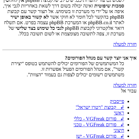
לשמש גם עזר להערותיכם. שים לב שלקבוצת phpBB
אין לחלוטין
סמכות שיפוטית
ואינה יכולה בשום דרך לשאת באחריות לגבי איך,
איפה או על־ידי מי מערכת זו בשימוש. אל תצור קשר עם קבוצת
phpBB בהקשר לכל חומר לא חוקי אשר
לא קשור באופן ישיר
לאתר phpBB.co.il או המערכת phpBB עצמה בפרט. אם תשלח
דואר אלקטרוני לקבוצת phpBB
לגבי כל שימוש בצד שלישי
של
מערכת זו, צפה לתשובה מצומצמת או לשום תשובה בכלל.
חזרה למעלה
איך אני יוצר קשר עם מנהל הפורומים?
כל המשתמשים של הפורומים יכולים להשתמש בטופס “יצירת
קשר”, אם מנהל הפורומים הפעיל אפשרות זו.
משתמשים רשומים יכולים לצפות גם בעמוד “הצוות”.
חזרה למעלה
עבור אל
פייסבוק
↲ קבוצת "רטרו ישראל"
ראשי
↲ פורום VGFreak - כללי
↲ פורום VGFreak - טכני
חיצוני
↲ פורום VGFreak - ישן