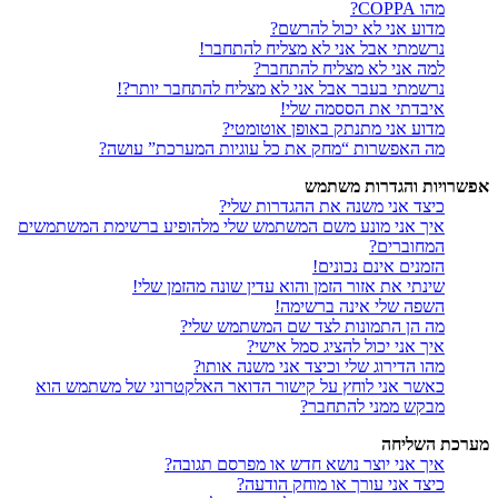
מהו COPPA?
מדוע אני לא יכול להרשם?
נרשמתי אבל אני לא מצליח להתחבר!
למה אני לא מצליח להתחבר?
נרשמתי בעבר אבל אני לא מצליח להתחבר יותר?!
איבדתי את הססמה שלי!
מדוע אני מתנתק באופן אוטומטי?
מה האפשרות “מחק את כל עוגיות המערכת” עושה?
אפשרויות והגדרות משתמש
כיצד אני משנה את ההגדרות שלי?
איך אני מונע משם המשתמש שלי מלהופיע ברשימת המשתמשים
המחוברים?
הזמנים אינם נכונים!
שינתי את אזור הזמן והוא עדין שונה מהזמן שלי!
השפה שלי אינה ברשימה!
מה הן התמונות לצד שם המשתמש שלי?
איך אני יכול להציג סמל אישי?
מהו הדירוג שלי וכיצד אני משנה אותו?
כאשר אני לוחץ על קישור הדואר האלקטרוני של משתמש הוא
מבקש ממני להתחבר?
מערכת השליחה
איך אני יוצר נושא חדש או מפרסם תגובה?
כיצד אני עורך או מוחק הודעה?