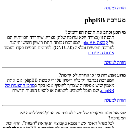
חזרה למעלה
מערכת phpBB
מי תכנן וכתב את תוכנת הפורומים?
תוכנה זו (בצורה הלא ערוכה שלה) נוצרה, שוחררה וזכויותיה הם
של
קבוצת phpBB
. המערכת נבנתה תחת רישיון חופשי וניתנת
לעריכה חופשית ומלאה (GNU-2.0). לפרטים נוספים בקרו בעמוד
אודות המערכת
.
חזרה למעלה
מדוע אפשרות כזו או אחרת לא קיימת?
המערכת נכתבה וקיבלה רישיון על ידי קבוצת phpBB. אם אתה
מאמין שיש אפשרות שצריך להוסיף אנא בקר ב
מרכז ההצעות של
phpBB
, שם תוכל להצביע להצעות או להציע הצעות חדשות
חזרה למעלה
למי אני פונה במקרים של חשד לעברה על החוק/ניצול לרעה של
המערכת?
לכל מנהל ראשי אשר נמצא בקבוצה הנקראת “הצוות”. הדף יכול