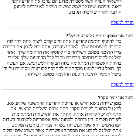
להשאיר הערה אשר מסבירה מדוע הם ערכו את ההודעה לפי
ראות עיניהם. שים לב שמשתמשים רגילים לא יכולים למחוק
הודעה לאחר שקיבלה תגובה.
חזרה למעלה
כיצד אני מוסיף חתימה להודעות שלי?
כדי להוסיף חתימה להודעה אתה חייב קודם ליצור אחת דרך לוח
הבקרה למשתמש שלך. לאחר שנוצרה, אתה יכול לסמן את התיבה
צרף חתימה
בטופס השליחה כדי להוסיף את החתימה שלך. אתה
יכול גם להוסיף חתימה כברירת מחדל לכל ההודעות שלך על־ידי
בחירת האפשרות המתאימה בלוח הבקרה למשתמש. אם תעשה
כך, תוכל עדיין למנוע מהחתימה להתווסף להודעות מסוימות על־ידי
ביטול הסימון לתיבת הוספת החתימה בטופס השליחה.
חזרה למעלה
כיצד אני יוצר סקר?
בזמן שליחת נושא חדש או עריכת ההודעה הראשונה של הנושא,
לחץ על התווית “יצירת סקר” תחת טופס השליחה הראשי. אם
אתה לא יכול לראות אותה, אין לך את ההרשאות המתאימות
ליצירת סקרים. הזן כותרת ולפחות שתי אפשרויות להצבעה בשדות
המתאימים וודא שכל אפשרות בשורה נפרדת בתיבת הטקסט.
אתה יכול גם לקבוע את מספר האפשרויות אשר משתמשים יכולים
לבחור במשך ההצבעה תחת “אפשרויות לכל משתמש”, זמן הגבלה