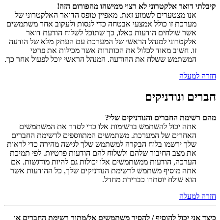
קיבלתי דואר אלקטרוני לא רצוי ממישהו מהפורום הזה!
אנו מצטערים לשמוע זאת. מאפיין טופס הדואר האלקטרוני של
מערכת זו כולל אמצעי אבטחה כדי לנסות ולעקוב אחר משתמשים
אשר שולחים הודעות כאלו, כך שתוכל לשלוח הודעת דואר
אלקטרוני למנהל הראשי של המערכת עם העתק מלא של הודעה
זו. חשוב מאוד לכלול את הכותרות אשר מכילות את פרטי
המשתמש ששלח את ההודעה. המנהל הראשי יוכל לפעול אחר כך.
חזרה למעלה
חברים ונודניקים
מהם רשימת החברים והנודניקים שלי?
אתה יכול להשתמש ברשימות אלו כדי לסדר את המשתמשים
האחרים של המערכת. משתמשים המתווספים לרשימת החברים
שלך ירשמו בלוח הבקרה למשתמש שלך לגישה מהירה כדי לראות
את מצב החיבור שלהם ולשלוח להם הודעות פרטיות. לפי תמיכת
הערכה, הודעות ממשתמשים אלו יכולות גם להיות מודגשות. אם
אתה מוסיף משתמש לרשימת הנודניקים שלך, כל ההודעות אשר
הוא שולח יוסתרו כברירת מחדל.
חזרה למעלה
כיצד אני יכול להוסיף / להסיר משתמשים אל/מתוך רשימת החברים או