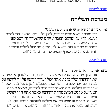
והודעות היכולות לפגוע במשתמשי המערכת.
חזרה למעלה
מערכת השליחה
איך אני יוצר נושא חדש או מפרסם תגובה?
כדי לפרסם נושא חדש בפורום, לחץ על "נושא חדש". כדי להגיב
לנושא, לחץ על "פרסם תגובה". ייתכן שתצטרך להירשם לפני
שתוכל לשלוח הודעה.רשימת ההרשאות שלך בכל פורום זמינה
בתחתית מסכי פורום ונושא. לדוגמא: אתה יכול לשלוח נושאים
חדשים, אתה יכול לצרף קבצים להודעות, וכן הלאה.
חזרה למעלה
כיצד אני עורך או מוחק הודעה?
אם אינך מנהל או מנהל ראשי של המערכת, תוכל לערוך או למחוק
את ההודעות שלך בלבד. אתה יכול לערוך הודעה על־ידי לחיצה על
כפתור העריכה להודעה המיוחסת, לפעמים לזמן מוגבל בלבד לאחר
שההודעה נשלחה. אם מישהו כבר הגיב להודעה, תמצא תוספת
קטנה של טקסט המוצג מתחת להודעה כאשר אתה חוזר לנושא
אשר רושם את מספר הפעמים שערכת אותה יחד עם התאריך
והשעה. טקסט זה יופיע רק אם נשלחה להודעה תגובה. הוא לא
יופיע אם מנהל או מנהל ראשי ערך את ההודעה, אך הם יכולים