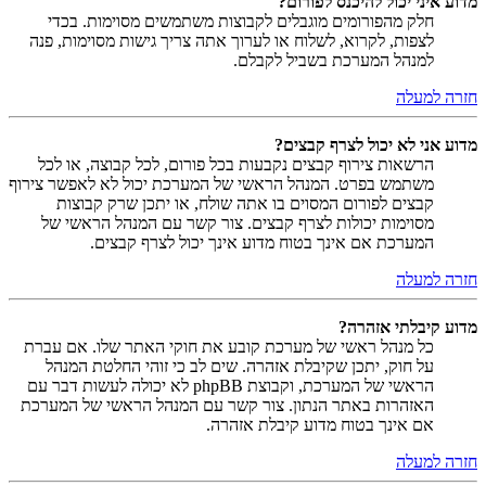
מדוע איני יכול להיכנס לפורום?
חלק מהפורומים מוגבלים לקבוצות משתמשים מסוימות. בכדי
לצפות, לקרוא, לשלוח או לערוך אתה צריך גישות מסוימות, פנה
למנהל המערכת בשביל לקבלם.
חזרה למעלה
מדוע אני לא יכול לצרף קבצים?
הרשאות צירוף קבצים נקבעות בכל פורום, לכל קבוצה, או לכל
משתמש בפרט. המנהל הראשי של המערכת יכול לא לאפשר צירוף
קבצים לפורום המסוים בו אתה שולח, או יתכן שרק קבוצות
מסוימות יכולות לצרף קבצים. צור קשר עם המנהל הראשי של
המערכת אם אינך בטוח מדוע אינך יכול לצרף קבצים.
חזרה למעלה
מדוע קיבלתי אזהרה?
כל מנהל ראשי של מערכת קובע את חוקי האתר שלו. אם עברת
על חוק, יתכן שקיבלת אזהרה. שים לב כי זוהי החלטת המנהל
הראשי של המערכת, וקבוצת phpBB לא יכולה לעשות דבר עם
האזהרות באתר הנתון. צור קשר עם המנהל הראשי של המערכת
אם אינך בטוח מדוע קיבלת אזהרה.
חזרה למעלה