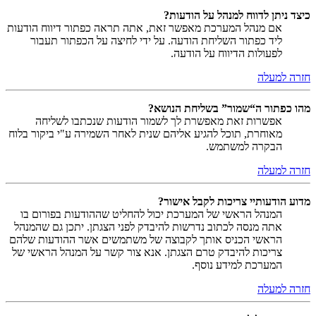
כיצד ניתן לדווח למנהל על הודעות?
אם מנהל המערכת מאפשר זאת, אתה תראה כפתור דיווח הודעות
ליד כפתור השליחת הודעה. על ידי לחיצה על הכפתור תעבור
לפעולות הדיווח על הודעה.
חזרה למעלה
מהו כפתור ה“שמור” בשליחת הנושא?
אפשרות זאת מאפשרת לך לשמור הודעות שנכתבו לשליחה
מאוחרת, תוכל להגיע אליהם שנית לאחר השמירה ע"י ביקור בלוח
הבקרה למשתמש.
חזרה למעלה
מדוע הודעותיי צריכות לקבל אישור?
המנהל הראשי של המערכת יכול להחליט שההודעות בפורום בו
אתה מנסה לכתוב נדרשות להיבדק לפני הצגתן. יתכן גם שהמנהל
הראשי הכניס אותך לקבוצה של משתמשים אשר ההודעות שלהם
צריכות להיבדק טרם הצגתן. אנא צור קשר על המנהל הראשי של
המערכת למידע נוסף.
חזרה למעלה