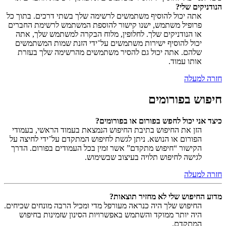
הנודניקים שלי?
אתה יכול להוסיף משתמשים לרשימה שלך בשתי דרכים. בתוך כל
פרופיל משתמש, ישנו קישור להוספת המשתמש לרשימת החברים
או הנודניקים שלך. לחלופין, מלוח הבקרה למשתמש שלך, אתה
יכול להוסיף ישירות משתמשים על־ידי הזנת שמות המשתמשים
שלהם. אתה יכול גם להסיר משתמשים מהרשימה שלך בעזרת
אותו עמוד.
חזרה למעלה
חיפוש בפורומים
כיצד אני יכול לחפש בפורום או בפורומים?
הזן את החיפוש בתיבת החיפוש הנמצאת בעמוד הראשי, בעמודי
הפורום או הנושא. ניתן לגשת לחיפוש המתקדם על־ידי לחיצה על
הקישור “חיפוש מתקדם” אשר זמין בכל העמודים בפורום. הדרך
לגישה לחיפוש תלויה בעיצוב שבשימוש.
חזרה למעלה
מדוע החיפוש שלי לא מחזיר תוצאות?
החיפוש שלך היה כנראה מעורפל מדי ומכיל הרבה מונחים שכיחים.
היה יותר ממוקד והשתמש באפשרויות הסינון שזמינות בחיפוש
המתקדם.