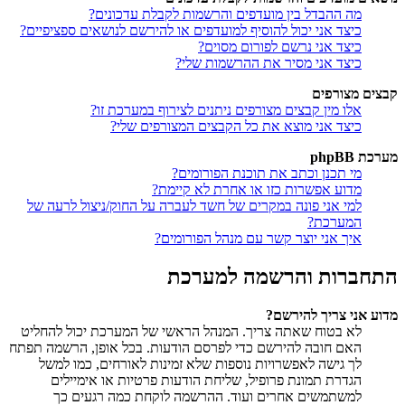
מה ההבדל בין מועדפים והרשמות לקבלת עדכונים?
כיצד אני יכול להוסיף למועדפים או להירשם לנושאים ספציפיים?
כיצד אני נרשם לפורום מסוים?
כיצד אני מסיר את ההרשמות שלי?
קבצים מצורפים
אלו מין קבצים מצורפים ניתנים לצירוף במערכת זו?
כיצד אני מוצא את כל הקבצים המצורפים שלי?
מערכת phpBB
מי תכנן וכתב את תוכנת הפורומים?
מדוע אפשרות כזו או אחרת לא קיימת?
למי אני פונה במקרים של חשד לעברה על החוק/ניצול לרעה של
המערכת?
איך אני יוצר קשר עם מנהל הפורומים?
התחברות והרשמה למערכת
מדוע אני צריך להירשם?
לא בטוח שאתה צריך. המנהל הראשי של המערכת יכול להחליט
האם חובה להירשם כדי לפרסם הודעות. בכל אופן, הרשמה תפתח
לך גישה לאפשרויות נוספות שלא זמינות לאורחים, כמו למשל
הגדרת תמונת פרופיל, שליחת הודעות פרטיות או אימיילים
למשתמשים אחרים ועוד. ההרשמה לוקחת כמה רגעים כך