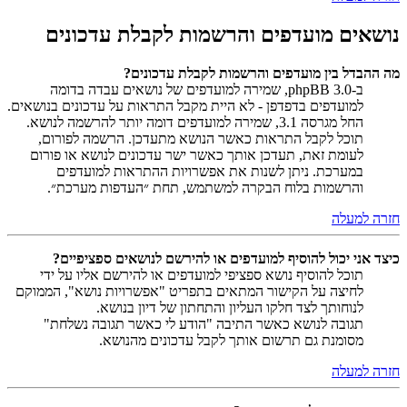
נושאים מועדפים והרשמות לקבלת עדכונים
מה ההבדל בין מועדפים והרשמות לקבלת עדכונים?
ב-phpBB 3.0, שמירה למועדפים של נושאים עבדה בדומה
למועדפים בדפדפן - לא היית מקבל התראות על עדכונים בנושאים.
החל מגרסה 3.1, שמירה למועדפים דומה יותר להרשמה לנושא.
תוכל לקבל התראות כאשר הנושא מתעדכן. הרשמה לפורום,
לעומת זאת, תעדכן אותך כאשר ישר עדכונים לנושא או פורום
במערכת. ניתן לשנות את אפשרויות ההתראות למועדפים
והרשמות בלוח הבקרה למשתמש, תחת ״העדפות מערכת״.
חזרה למעלה
כיצד אני יכול להוסיף למועדפים או להירשם לנושאים ספציפיים?
תוכל להוסיף נושא ספציפי למועדפים או להירשם אליו על ידי
לחיצה על הקישור המתאים בתפריט "אפשרויות נושא", הממוקם
לנוחותך לצד חלקו העליון והתחתון של דיון בנושא.
תגובה לנושא כאשר התיבה "הודע לי כאשר תגובה נשלחת"
מסומנת גם תרשום אותך לקבל עדכונים מהנושא.
חזרה למעלה