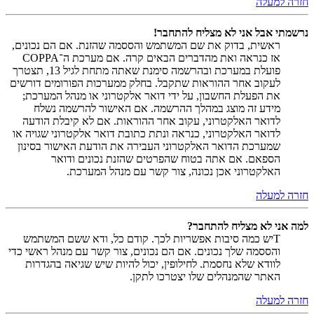
חזרה למעלה
נרשמתי אבל אני לא מצליח להתחבר!
ראשית, בדוק את שם המשתמש והססמה שהזנת. אם הם נכונים,
אז כנראה ואת מהדברים הבאים קרה. אם מערכת ה־COPPA
פועלת במערכת ובהרשמה סימנת שאתה מתחת לגיל 13, תצטרך
לעקוב אחר ההוראות שתקבל. בחלק ממערכות הפורומים דורשים
את הפעלת החשבון, על ידי דואר אלקטרוני או מנהל המערכת;
מידע זה מוצג במהלך ההרשמה. אם האישור להרשמה נשלח
לדואר האלקטרוני, עקוב אחר ההוראות. אם לא קיבלת הודעה
לדואר האלקטרוני, כנראה ונתת כתובת דואר אלקטרוני שגויה או
שמערכת הדואר האלקטרוני העבירה את הודעת האישור בסינון
הספאם. אם אתה בטוח שהפרטים שהזנת נכונים ודואר
האלקטרוני אכן נכונה, צור קשר עם מנהל המערכת.
חזרה למעלה
למה אני לא מצליח להתחבר?
Tיש כמה סיבות אפשריות לכך. קודם כל, ודא ששם המשתמש
והססמה שלך נכונים. אם הם נכונים, צור קשר עם מנהל ראשי כדי
לוודא שלא נחסמת. לחילופין, יכול להיות שיש שגיאה בהגדרות
האתר שהמנהלים שלו יצטרכו לתקן.
חזרה למעלה