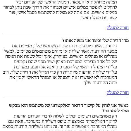
תמונה מרוחקת או העלאה. המנהל הראשי של הפורום יכול
להחליט לאפשר סמלים אישיים ולבחור את הדרך שבה ניתן לבחור
סמלים אישיים. אם אתה לא מצליח להשתמש בסמל אישי, צור
קשר עם מנהל ראשי.
חזרה למעלה
מהו הדירוג שלי וכיצד אני משנה אותו?
דירוגים, אשר מופיעים תחת שם המשתמש שלך, מציינים את
מספר ההודעות אשר שלחת או מזהים משתמשים מסוימים, למשל
מנהלים או מנהלים ראשיים. כעיקרון, אינך יכול לשנות את הנוסח
של כל אחד מדירוגי המערכת באופן ישיר מפני שהם נקבעים
על־ידי המנהל הראשי של המערכת. אנא אל תפגע במערכת
על־ידי שליחת הודעות מיותרות רק כדי הגדיל את הדירוג שלך. רוב
המערכות לא יאפשרו זאת והמנהל או המנהל הראשי יקטין את
מונה ההודעות שלך.
חזרה למעלה
כאשר אני לוחץ על קישור הדואר האלקטרוני של משתמש הוא מבקש
ממני להתחבר?
רק משתמשים רשומים יכולים לשלוח לחברי הפורום הודעות
לדואר האלקטרוני באמצעות טופס השליחה במערכת, וזאת עם
מנהלי המערכת מאפשרים עזר זה. זה מונע משליחת הודעות ספאם