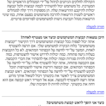
הקהילה לחלקים הניתנים לניהול על־ידי המנהלים הראשיים של
המערכת. כל משתמש יכול להשתייך לכמה קבוצות ולכל קבוצה
יכולות להיקבע ההרשאות שלה. הן מספקות דרך קלה למנהלים
ראשיים לשנות הרשאות להרבה משתמשים בפעם אחת, כמו שינוי
הרשאות מנהל וקביעת גישות למשתמשים לפורומים פרטיים.
חזרה למעלה
היכן נמצאות קבוצות המשתמשים וכיצד אני מצטרף לאחת?
אתה יכול לצפות בכל קבוצות המשתמשים דרך הקישור “קבוצות
משתמשים” בלוח הבקרה למשתמש שלך. אם תרצה להצטרף
לאחת, המשך על־ידי לחיצה על הכפתור המתאים. לא כל הקבוצות
בעלות גישה פתוחה. כמה יכולות לדרוש אישור להצטרפות, כמה
יכולות להיות סגורות וכמה יכולות אף להסתיר את חברי הקבוצה.
אם הקבוצה פתוחה, אתה יכול להצטרף אליה על־ידי לחיצה על
הכפתור המתאים. אם קבוצה דורשת אישור להצטרפות תוכל
לבקש להצטרף על־ידי לחיצה על הכפתור המתאים. ראש קבוצת
המשתמשים צריך לאשר את בקשתך ויכול לשאול אותך מדוע
אתה רוצה להצטרף לקבוצה. אנא אל תטריד ראש קבוצה אם הוא
דחה את בקשתך. יכולות להיות לו הסיבות שלו.
חזרה למעלה
כיצד אני הופך לראש קבוצת משתמשים?