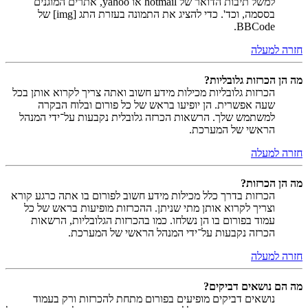
למשל תיבות הדואר של hotmail או yahoo, אתרים המוגנים
בססמה, וכד'. כדי להציג את התמונה בעזרת התג [img] של
BBCode.
חזרה למעלה
מה הן הכרזות גלובליות?
הכרזות גלובליות מכילות מידע חשוב ואתה צריך לקרוא אותן בכל
שעה אפשרית. הן יופיעו בראש של כל פורום ובלוח הבקרה
למשתמש שלך. הרשאות הכרזה גלובלית נקבעות על־ידי המנהל
הראשי של המערכת.
חזרה למעלה
מה הן הכרזות?
הכרזות בדרך כלל מכילות מידע חשוב לפורום בו אתה כרגע קורא
וצריך לקרוא אותן מתי שניתן. ההכרזות מופיעות בראש של כל
עמוד בפורום בו הן נשלחו. כמו בהכרזות הגלובליות, הרשאות
הכרזה נקבעות על־ידי המנהל הראשי של המערכת.
חזרה למעלה
מה הם נושאים דביקים?
נושאים דביקים מופיעים בפורום מתחת להכרזות ורק בעמוד