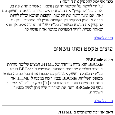
כיצד אני יכול להקפיץ את הודעתי?
על־ידי לחיצה על הקישור “הקפץ נושא” כאשר אתה צופה בו,
אתה יכול “להקפיץ” את הנושא לראש הפורום בעמוד הראשון. עם
זאת, אם אינך רואה את הקישור, הקפצת הנושא יכולה להיות
כבויה או הזמן המוקצב בין הקפצות עדיין לא הסתיים. ניתן גם
להקפיץ את הנושא בפשטות על־ידי שליחת תגובה אליו, אך וודא
שאתה מציית לחוקי המערכת כאשר אתה עושה כך.
חזרה למעלה
עיצוב טקסט וסוגי נושאים
מה זה BBCode?
BBCode הוא צורה מיוחדת של HTML, המציע שליטה נהדרת
בעיצוב בחלקים מסוימים בהודעה. השימוש ב־BBCode נקבע
על־ידי המנהל הראשי, אבל ניתן גם לכבות אותו בכל הודעה בפרט
מטופס השליחה. BBCode עצמו דומה במבנה ל־HTML, אך
התגים תחמים בסוגריים המרובעים [ ו־] במקום ב־< ו־>. למידע
נוסף על BBCode ראה את המדריך אליו ניתן לגשת מעמוד
השליחה.
חזרה למעלה
האם אני יכול להשתמש ב־HTML?