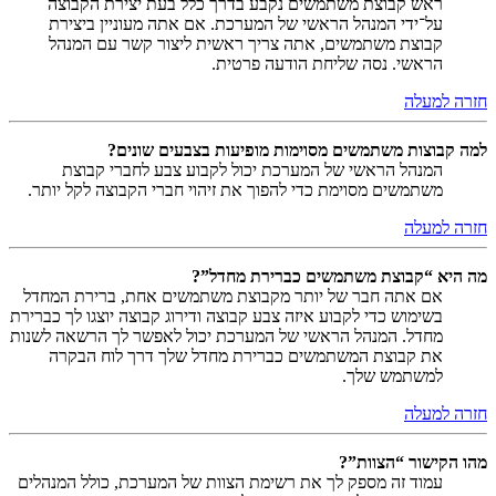
ראש קבוצת משתמשים נקבע בדרך כלל בעת יצירת הקבוצה
על־ידי המנהל הראשי של המערכת. אם אתה מעוניין ביצירת
קבוצת משתמשים, אתה צריך ראשית ליצור קשר עם המנהל
הראשי. נסה שליחת הודעה פרטית.
חזרה למעלה
למה קבוצות משתמשים מסוימות מופיעות בצבעים שונים?
המנהל הראשי של המערכת יכול לקבוע צבע לחברי קבוצת
משתמשים מסוימת כדי להפוך את זיהוי חברי הקבוצה לקל יותר.
חזרה למעלה
מה היא “קבוצת משתמשים כברירת מחדל”?
אם אתה חבר של יותר מקבוצת משתמשים אחת, ברירת המחדל
בשימוש כדי לקבוע איזה צבע קבוצה ודירוג קבוצה יוצגו לך כברירת
מחדל. המנהל הראשי של המערכת יכול לאפשר לך הרשאה לשנות
את קבוצת המשתמשים כברירת מחדל שלך דרך לוח הבקרה
למשתמש שלך.
חזרה למעלה
מהו הקישור “הצוות”?
עמוד זה מספק לך את רשימת הצוות של המערכת, כולל המנהלים