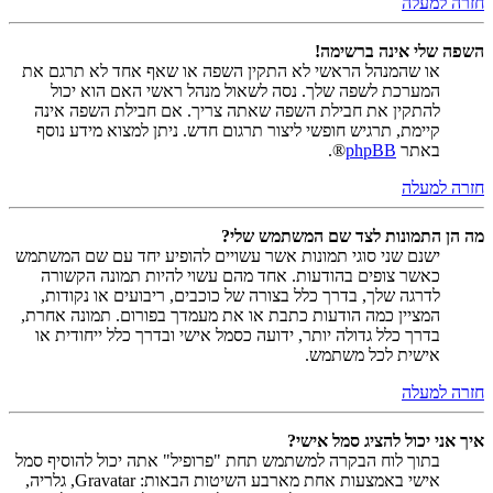
חזרה למעלה
השפה שלי אינה ברשימה!
או שהמנהל הראשי לא התקין השפה או שאף אחד לא תרגם את
המערכת לשפה שלך. נסה לשאול מנהל ראשי האם הוא יכול
להתקין את חבילת השפה שאתה צריך. אם חבילת השפה אינה
קיימת, תרגיש חופשי ליצור תרגום חדש. ניתן למצוא מידע נוסף
באתר
phpBB
®.
חזרה למעלה
מה הן התמונות לצד שם המשתמש שלי?
ישנם שני סוגי תמונות אשר עשויים להופיע יחד עם שם המשתמש
כאשר צופים בהודעות. אחד מהם עשוי להיות תמונה הקשורה
לדרגה שלך, בדרך כלל בצורה של כוכבים, ריבועים או נקודות,
המציין כמה הודעות כתבת או את מעמדך בפורום. תמונה אחרת,
בדרך כלל גדולה יותר, ידועה כסמל אישי ובדרך כלל ייחודית או
אישית לכל משתמש.
חזרה למעלה
איך אני יכול להציג סמל אישי?
בתוך לוח הבקרה למשתמש תחת "פרופיל" אתה יכול להוסיף סמל
אישי באמצעות אחת מארבע השיטות הבאות: Gravatar, גלריה,