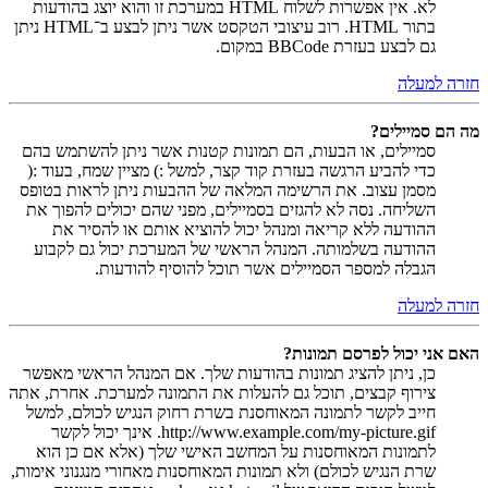
לא. אין אפשרות לשלוח HTML במערכת זו והוא יוצג בהודעות
בתור HTML. רוב עיצובי הטקסט אשר ניתן לבצע ב־HTML ניתן
גם לבצע בעזרת BBCode במקום.
חזרה למעלה
מה הם סמיילים?
סמיילים, או הבעות, הם תמונות קטנות אשר ניתן להשתמש בהם
כדי להביע הרגשה בעזרת קוד קצר, למשל :) מציין שמח, בעוד :(
מסמן עצוב. את הרשימה המלאה של ההבעות ניתן לראות בטופס
השליחה. נסה לא להגזים בסמיילים, מפני שהם יכולים להפוך את
ההודעה ללא קריאה ומנהל יכול להוציא אותם או להסיר את
ההודעה בשלמותה. המנהל הראשי של המערכת יכול גם לקבוע
הגבלה למספר הסמיילים אשר תוכל להוסיף להודעות.
חזרה למעלה
האם אני יכול לפרסם תמונות?
כן, ניתן להציג תמונות בהודעות שלך. אם המנהל הראשי מאפשר
צירוף קבצים, תוכל גם להעלות את התמונה למערכת. אחרת, אתה
חייב לקשר לתמונה המאוחסנת בשרת רחוק הנגיש לכולם, למשל
http://www.example.com/my-picture.gif. אינך יכול לקשר
לתמונות המאוחסנות על המחשב האישי שלך (אלא אם כן הוא
שרת הנגיש לכולם) ולא תמונות המאוחסנות מאחורי מנגנוני אימות,