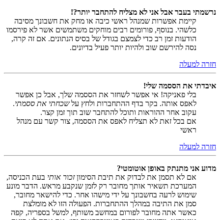
נרשמתי בעבר אבל אני לא מצליח להתחבר יותר?!
קיימת אפשרות שמנהל ראשי כיבה או מחק את חשבונך מסיבה
כלשהי. בנוסף, פורומים רבים מוחקים משתמשים אשר לא פירסמו
הודעות זמן רב כדי לצמצם בגודל של בסיס הנתונים. אם זה קרה,
נסה להירשם שוב ולהיות יותר פעיל בדיונים.
חזרה למעלה
איבדתי את הססמה שלי!
בלי פאניקה! אי אפשר לשחזר את הססמה שלך, אבל כן אפשר
לאפס אותה. בקר בדף ההתחברות ולחץ על
שכחתי את ססמתי
.
עקוב אחר ההוראות ותוכל להתחבר שוב תוך זמן קצר.
אם בכל זאת לא תצליח לאפס את הססמה, צור קשר עם מנהל
ראשי
חזרה למעלה
מדוע אני מתנתק באופן אוטומטי?
אם לא תסמן את לבדוק את תיבת הסימון
זכור אותי
בעת הכניסה,
המערכת תשאיר אותך מחובר רק לזמן שנקבע מראש. הדבר מונע
שימוש לרעה בחשבונך על ידי מישהו אחר. כדי להישאר מחובר,
סמן את התיבה במהלך ההתחברות. הפעולה הזו לא מומלצת
כאשר אתה מחובר לפורום במחשב משותף, למשל בספריה, קפה