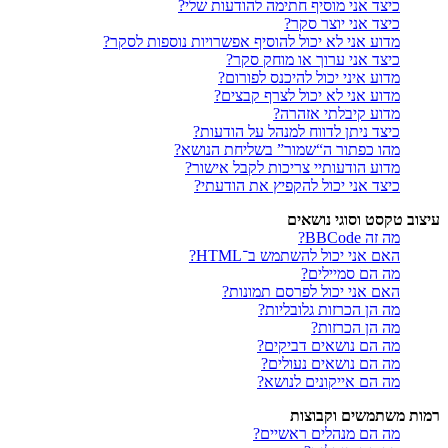
כיצד אני מוסיף חתימה להודעות שלי?
כיצד אני יוצר סקר?
מדוע אני לא יכול להוסיף אפשרויות נוספות לסקר?
כיצד אני ערוך או מוחק סקר?
מדוע איני יכול להיכנס לפורום?
מדוע אני לא יכול לצרף קבצים?
מדוע קיבלתי אזהרה?
כיצד ניתן לדווח למנהל על הודעות?
מהו כפתור ה“שמור” בשליחת הנושא?
מדוע הודעותיי צריכות לקבל אישור?
כיצד אני יכול להקפיץ את הודעתי?
עיצוב טקסט וסוגי נושאים
מה זה BBCode?
האם אני יכול להשתמש ב־HTML?
מה הם סמיילים?
האם אני יכול לפרסם תמונות?
מה הן הכרזות גלובליות?
מה הן הכרזות?
מה הם נושאים דביקים?
מה הם נושאים נעולים?
מה הם אייקונים לנושא?
רמות משתמשים וקבוצות
מה הם מנהלים ראשיים?