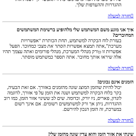
ההגדרות וההעדפות שלך.
חזרה למעלה
איך אני מונע משם המשתמש שלי מלהופיע ברשימת המשתמשים
המחוברים?
בעזרת לוח הבקרה למשתמש, תחת הכותרת “אפשרויות
מערכת”,אתה תמצא אפשרות
הסתר את מצבי כמחובר
. הפעל
אפשרות זו
ורק מנהלי המערכת, מנהלי פורומים ואתה עצמך תהיו
כן
אלה שיראו אותך מחובר. אתה תספר כמשתמש מוסתר.
חזרה למעלה
הזמנים אינם נכונים!
יכול להיות שהזמן המוצג שונה מהזמנים באזורך. אם זאת הבעיה,
בקר בלוח הבקרה למשתמש ושנה את הזמן על פי אזורך, לדוגמה
לונדון, פאריס, ניו יורק, וכדומה. שים לב ששינוי אזור הזמן, כמו רוב
ההגדרות, ניתן אך ורק למשתמשים רשומים. אם אינך רשום
במערכת, זה הזמן הנכון להירשם.
חזרה למעלה
שינתי את אזור הזמן והוא עדין שונה מהזמן שלי!