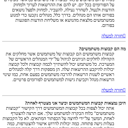
על הפורומים בכל יום. יש להם את ההרשאות לערוך ולמחוק
הודעות ולנעול, לשחרר נעילה, להעביר, למחוק ולפצל נושאים
בפורום אותו הם מנהלים. בדרך כלל, מנהלים נקבעו כדי למנוע
ממשתמשים מלצאת מהנושא או משליחת הודעות הפוגעות
בפורום.
חזרה למעלה
מה הם קבוצות משתמשים?
קבוצות משתמשים הם קבוצות של משתמשים אשר מחלקים את
הקהילה לחלקים הניתנים לניהול על־ידי המנהלים הראשיים של
המערכת. כל משתמש יכול להשתייך לכמה קבוצות ולכל קבוצה
יכולות להיקבע ההרשאות שלה. הן מספקות דרך קלה למנהלים
ראשיים לשנות הרשאות להרבה משתמשים בפעם אחת, כמו שינוי
הרשאות מנהל וקביעת גישות למשתמשים לפורומים פרטיים.
חזרה למעלה
היכן נמצאות קבוצות המשתמשים וכיצד אני מצטרף לאחת?
אתה יכול לצפות בכל קבוצות המשתמשים דרך הקישור “קבוצות
משתמשים” בלוח הבקרה למשתמש שלך. אם תרצה להצטרף
לאחת, המשך על־ידי לחיצה על הכפתור המתאים. לא כל הקבוצות
בעלות גישה פתוחה. כמה יכולות לדרוש אישור להצטרפות, כמה