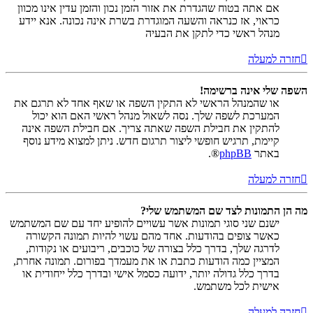
אם אתה בטוח שהגדרת את אזור הזמן נכון והזמן עדין אינו מכוון
כראוי, אז כנראה והשעה המוגדרת בשרת אינה נכונה. אנא יידע
מנהל ראשי כדי לתקן את הבעיה
חזרה למעלה
השפה שלי אינה ברשימה!
או שהמנהל הראשי לא התקין השפה או שאף אחד לא תרגם את
המערכת לשפה שלך. נסה לשאול מנהל ראשי האם הוא יכול
להתקין את חבילת השפה שאתה צריך. אם חבילת השפה אינה
קיימת, תרגיש חופשי ליצור תרגום חדש. ניתן למצוא מידע נוסף
באתר
phpBB
®.
חזרה למעלה
מה הן התמונות לצד שם המשתמש שלי?
ישנם שני סוגי תמונות אשר עשויים להופיע יחד עם שם המשתמש
כאשר צופים בהודעות. אחד מהם עשוי להיות תמונה הקשורה
לדרגה שלך, בדרך כלל בצורה של כוכבים, ריבועים או נקודות,
המציין כמה הודעות כתבת או את מעמדך בפורום. תמונה אחרת,
בדרך כלל גדולה יותר, ידועה כסמל אישי ובדרך כלל ייחודית או
אישית לכל משתמש.
חזרה למעלה