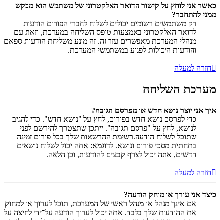
כאשר אני לוחץ על קישור הדואר האלקטרוני של משתמש הוא מבקש
ממני להתחבר?
רק משתמשים רשומים יכולים לשלוח לחברי הפורום הודעות
לדואר האלקטרוני באמצעות טופס השליחה במערכת, וזאת עם
מנהלי המערכת מאפשרים עזר זה. זה מונע משליחת הודעות ספאם
והודעות היכולות לפגוע במשתמשי המערכת.
חזרה למעלה
מערכת השליחה
איך אני יוצר נושא חדש או מפרסם תגובה?
כדי לפרסם נושא חדש בפורום, לחץ על "נושא חדש". כדי להגיב
לנושא, לחץ על "פרסם תגובה". ייתכן שתצטרך להירשם לפני
שתוכל לשלוח הודעה.רשימת ההרשאות שלך בכל פורום זמינה
בתחתית מסכי פורום ונושא. לדוגמא: אתה יכול לשלוח נושאים
חדשים, אתה יכול לצרף קבצים להודעות, וכן הלאה.
חזרה למעלה
כיצד אני עורך או מוחק הודעה?
אם אינך מנהל או מנהל ראשי של המערכת, תוכל לערוך או למחוק
את ההודעות שלך בלבד. אתה יכול לערוך הודעה על־ידי לחיצה על