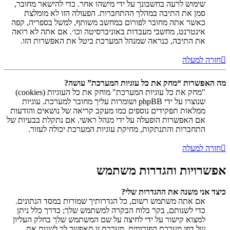
שימוש לרעה בחשבונך על ידי מישהו אחר. כדי להישאר מחובר,
סמן את התיבה במהלך ההתחברות. הפעולה הזו לא מומלצת
כאשר אתה מחובר לפורום במחשב משותף, למשל בספריה, קפה
אינטרנט, מחשבי מעבדות באוניברסיטה וכו׳. אם אתה לא רואה
את התיבה, כנראה שמנהל המערכת ביטל את האפשרות הזו.
חזרה למעלה
מה האפשרות “מחק את כל עוגיות המערכת” עושה?
"מחק את כל עוגיות המערכת" מוחק את כל העוגיות (cookies)
שנוצרו על ידי phpBB ושומרות עליך מחובר למערכת. עוגיות
ממלאות תפקידים נוספים כמו מעקב קריאה של נושאים והודעות
אם האפשרות הופעלה על ידי מנהל ראשי. אם נתקלת בבעיות של
התחברות והתנתקות, מחיקת עוגיות המערכת יכולה לעזור.
חזרה למעלה
אפשרויות והגדרות משתמש
כיצד אני משנה את ההגדרות שלי?
אם אתה משתמש רשום, כל הגדרותיך שמורות במסד הנתונים.
כדי לשנותם, בקר בלוח הבקרה למשתמש שלך; בדרך כלל ניתן
למצוא קישור על ידי לחיצה על שם המשתמש שלך בחלק העליון
של דפי מערכת הפורומים. מערכת זו תאפשר לך לשנות את