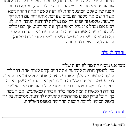
כפתור העריכה להודעה המיוחסת, לפעמים לזמן מוגבל בלבד לאחר
שההודעה נשלחה. אם מישהו כבר הגיב להודעה, תמצא תוספת
קטנה של טקסט המוצג מתחת להודעה כאשר אתה חוזר לנושא
אשר רושם את מספר הפעמים שערכת אותה יחד עם התאריך
והשעה. טקסט זה יופיע רק אם נשלחה להודעה תגובה. הוא לא
יופיע אם מנהל או מנהל ראשי ערך את ההודעה, אך הם יכולים
להשאיר הערה אשר מסבירה מדוע הם ערכו את ההודעה לפי
ראות עיניהם. שים לב שמשתמשים רגילים לא יכולים למחוק
הודעה לאחר שקיבלה תגובה.
חזרה למעלה
כיצד אני מוסיף חתימה להודעות שלי?
כדי להוסיף חתימה להודעה אתה חייב קודם ליצור אחת דרך לוח
הבקרה למשתמש שלך. לאחר שנוצרה, אתה יכול לסמן את התיבה
צרף חתימה
בטופס השליחה כדי להוסיף את החתימה שלך. אתה
יכול גם להוסיף חתימה כברירת מחדל לכל ההודעות שלך על־ידי
בחירת האפשרות המתאימה בלוח הבקרה למשתמש. אם תעשה
כך, תוכל עדיין למנוע מהחתימה להתווסף להודעות מסוימות על־ידי
ביטול הסימון לתיבת הוספת החתימה בטופס השליחה.
חזרה למעלה
כיצד אני יוצר סקר?