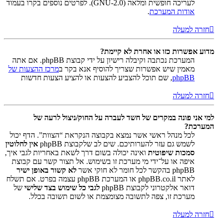
לעריכה חופשית ומלאה (GNU-2.0). לפרטים נוספים בקרו בעמוד
אודות המערכת
.
חזרה למעלה
מדוע אפשרות כזו או אחרת לא קיימת?
המערכת נכתבה וקיבלה רישיון על ידי קבוצת phpBB. אם אתה
מאמין שיש אפשרות שצריך להוסיף אנא בקר ב
מרכז ההצעות של
phpBB
, שם תוכל להצביע להצעות או להציע הצעות חדשות
חזרה למעלה
למי אני פונה במקרים של חשד לעברה על החוק/ניצול לרעה של
המערכת?
לכל מנהל ראשי אשר נמצא בקבוצה הנקראת “הצוות”. הדף יכול
לשמש גם עזר להערותיכם. שים לב שלקבוצת phpBB
אין לחלוטין
סמכות שיפוטית
ואינה יכולה בשום דרך לשאת באחריות לגבי איך,
איפה או על־ידי מי מערכת זו בשימוש. אל תצור קשר עם קבוצת
phpBB בהקשר לכל חומר לא חוקי אשר
לא קשור באופן ישיר
לאתר phpBB.co.il או המערכת phpBB עצמה בפרט. אם תשלח
דואר אלקטרוני לקבוצת phpBB
לגבי כל שימוש בצד שלישי
של
מערכת זו, צפה לתשובה מצומצמת או לשום תשובה בכלל.
חזרה למעלה