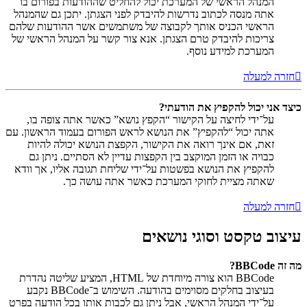
המנהל הראשי של המערכת יכול להחליט שההודעות בפורום בו
אתה מנסה לכתוב נדרשות להיבדק לפני הצגתן. יתכן גם שהמנהל
הראשי הכניס אותך לקבוצה של משתמשים אשר ההודעות שלהם
צריכות להיבדק טרם הצגתן. אנא צור קשר על המנהל הראשי של
המערכת למידע נוסף.
חזרה למעלה
כיצד אני יכול להקפיץ את הודעתי?
על־ידי לחיצה על הקישור “הקפץ נושא” כאשר אתה צופה בו,
אתה יכול “להקפיץ” את הנושא לראש הפורום בעמוד הראשון. עם
זאת, אם אינך רואה את הקישור, הקפצת הנושא יכולה להיות
כבויה או הזמן המוקצב בין הקפצות עדיין לא הסתיים. ניתן גם
להקפיץ את הנושא בפשטות על־ידי שליחת תגובה אליו, אך וודא
שאתה מציית לחוקי המערכת כאשר אתה עושה כך.
חזרה למעלה
עיצוב טקסט וסוגי נושאים
מה זה BBCode?
BBCode הוא צורה מיוחדת של HTML, המציע שליטה נהדרת
בעיצוב בחלקים מסוימים בהודעה. השימוש ב־BBCode נקבע
על־ידי המנהל הראשי, אבל ניתן גם לכבות אותו בכל הודעה בפרט