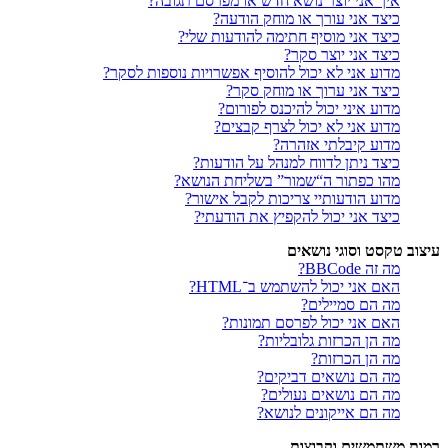
איך אני יוצר נושא חדש או מפרסם תגובה?
כיצד אני עורך או מוחק הודעה?
כיצד אני מוסיף חתימה להודעות שלי?
כיצד אני יוצר סקר?
מדוע אני לא יכול להוסיף אפשרויות נוספות לסקר?
כיצד אני ערוך או מוחק סקר?
מדוע איני יכול להיכנס לפורום?
מדוע אני לא יכול לצרף קבצים?
מדוע קיבלתי אזהרה?
כיצד ניתן לדווח למנהל על הודעות?
מהו כפתור ה“שמור” בשליחת הנושא?
מדוע הודעותיי צריכות לקבל אישור?
כיצד אני יכול להקפיץ את הודעתי?
עיצוב טקסט וסוגי נושאים
מה זה BBCode?
האם אני יכול להשתמש ב־HTML?
מה הם סמיילים?
האם אני יכול לפרסם תמונות?
מה הן הכרזות גלובליות?
מה הן הכרזות?
מה הם נושאים דביקים?
מה הם נושאים נעולים?
מה הם אייקונים לנושא?
רמות משתמשים וקבוצות