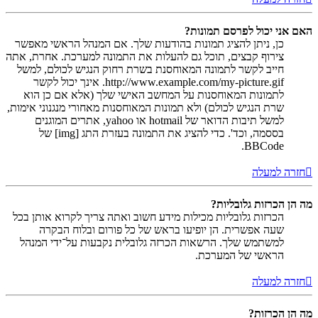
האם אני יכול לפרסם תמונות?
כן, ניתן להציג תמונות בהודעות שלך. אם המנהל הראשי מאפשר
צירוף קבצים, תוכל גם להעלות את התמונה למערכת. אחרת, אתה
חייב לקשר לתמונה המאוחסנת בשרת רחוק הנגיש לכולם, למשל
http://www.example.com/my-picture.gif. אינך יכול לקשר
לתמונות המאוחסנות על המחשב האישי שלך (אלא אם כן הוא
שרת הנגיש לכולם) ולא תמונות המאוחסנות מאחורי מנגנוני אימות,
למשל תיבות הדואר של hotmail או yahoo, אתרים המוגנים
בססמה, וכד'. כדי להציג את התמונה בעזרת התג [img] של
BBCode.
חזרה למעלה
מה הן הכרזות גלובליות?
הכרזות גלובליות מכילות מידע חשוב ואתה צריך לקרוא אותן בכל
שעה אפשרית. הן יופיעו בראש של כל פורום ובלוח הבקרה
למשתמש שלך. הרשאות הכרזה גלובלית נקבעות על־ידי המנהל
הראשי של המערכת.
חזרה למעלה
מה הן הכרזות?