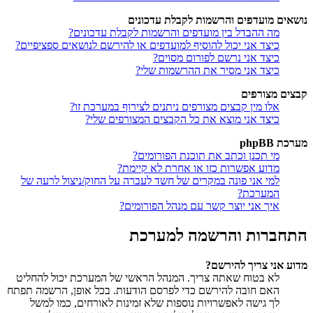
נושאים מועדפים והרשמות לקבלת עדכונים
מה ההבדל בין מועדפים והרשמות לקבלת עדכונים?
כיצד אני יכול להוסיף למועדפים או להירשם לנושאים ספציפיים?
כיצד אני נרשם לפורום מסוים?
כיצד אני מסיר את ההרשמות שלי?
קבצים מצורפים
אלו מין קבצים מצורפים ניתנים לצירוף במערכת זו?
כיצד אני מוצא את כל הקבצים המצורפים שלי?
מערכת phpBB
מי תכנן וכתב את תוכנת הפורומים?
מדוע אפשרות כזו או אחרת לא קיימת?
למי אני פונה במקרים של חשד לעברה על החוק/ניצול לרעה של
המערכת?
איך אני יוצר קשר עם מנהל הפורומים?
התחברות והרשמה למערכת
מדוע אני צריך להירשם?
לא בטוח שאתה צריך. המנהל הראשי של המערכת יכול להחליט
האם חובה להירשם כדי לפרסם הודעות. בכל אופן, הרשמה תפתח
לך גישה לאפשרויות נוספות שלא זמינות לאורחים, כמו למשל