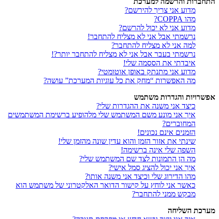
התחברות והרשמה למערכת
מדוע אני צריך להירשם?
מהו COPPA?
מדוע אני לא יכול להרשם?
נרשמתי אבל אני לא מצליח להתחבר!
למה אני לא מצליח להתחבר?
נרשמתי בעבר אבל אני לא מצליח להתחבר יותר?!
איבדתי את הססמה שלי!
מדוע אני מתנתק באופן אוטומטי?
מה האפשרות “מחק את כל עוגיות המערכת” עושה?
אפשרויות והגדרות משתמש
כיצד אני משנה את ההגדרות שלי?
איך אני מונע משם המשתמש שלי מלהופיע ברשימת המשתמשים
המחוברים?
הזמנים אינם נכונים!
שינתי את אזור הזמן והוא עדין שונה מהזמן שלי!
השפה שלי אינה ברשימה!
מה הן התמונות לצד שם המשתמש שלי?
איך אני יכול להציג סמל אישי?
מהו הדירוג שלי וכיצד אני משנה אותו?
כאשר אני לוחץ על קישור הדואר האלקטרוני של משתמש הוא
מבקש ממני להתחבר?
מערכת השליחה