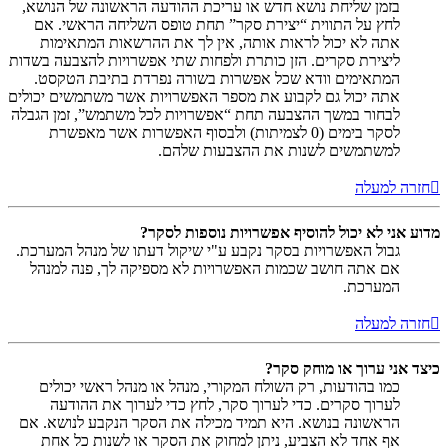
בזמן שליחת נושא חדש או עריכת ההודעה הראשונה של הנושא,
לחץ על התווית “יצירת סקר” תחת טופס השליחה הראשי. אם
אתה לא יכול לראות אותה, אין לך את ההרשאות המתאימות
ליצירת סקרים. הזן כותרת ולפחות שתי אפשרויות להצבעה בשדות
המתאימים וודא שכל אפשרות בשורה נפרדת בתיבת הטקסט.
אתה יכול גם לקבוע את מספר האפשרויות אשר משתמשים יכולים
לבחור במשך ההצבעה תחת “אפשרויות לכל משתמש”, זמן הגבלה
לסקר בימים (0 לצמיתות) ולבסוף האפשרות אשר מאפשרת
למשתמשים לשנות את ההצבעות שלהם.
חזרה למעלה
מדוע אני לא יכול להוסיף אפשרויות נוספות לסקר?
גבול האפשרויות בסקר נקבע ע"י שיקול דעתו של מנהל המערכת.
אם אתה חושב שכמות האפשרויות לא מספיקה לך, פנה למנהל
המערכת.
חזרה למעלה
כיצד אני ערוך או מוחק סקר?
כמו בהודעות, רק השולח המקורי, מנהל או מנהל ראשי יכולים
לערוך סקרים. כדי לערוך סקר, לחץ כדי לערוך את ההודעה
הראשונה בנושא. היא תמיד מכילה את הסקר הנקבע לנושא. אם
אף אחד לא הצביע, ניתן למחוק את הסקר או לשנות כל אחת