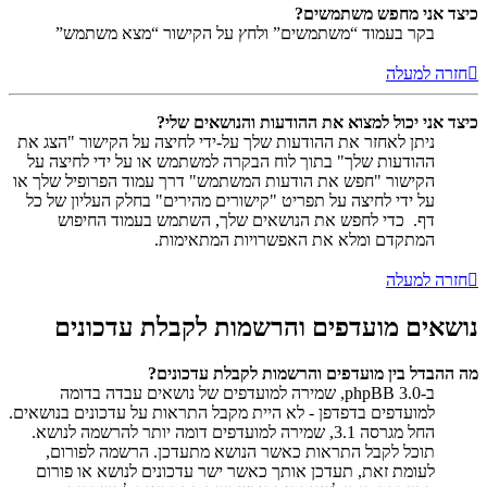
כיצד אני מחפש משתמשים?
בקר בעמוד “משתמשים” ולחץ על הקישור “מצא משתמש”
חזרה למעלה
כיצד אני יכול למצוא את ההודעות והנושאים שלי?
ניתן לאחזר את ההודעות שלך על-ידי לחיצה על הקישור "הצג את
ההודעות שלך" בתוך לוח הבקרה למשתמש או על ידי לחיצה על
הקישור "חפש את הודעות המשתמש" דרך עמוד הפרופיל שלך או
על ידי לחיצה על תפריט "קישורים מהירים" בחלק העליון של כל
דף. כדי לחפש את הנושאים שלך, השתמש בעמוד החיפוש
המתקדם ומלא את האפשרויות המתאימות.
חזרה למעלה
נושאים מועדפים והרשמות לקבלת עדכונים
מה ההבדל בין מועדפים והרשמות לקבלת עדכונים?
ב-phpBB 3.0, שמירה למועדפים של נושאים עבדה בדומה
למועדפים בדפדפן - לא היית מקבל התראות על עדכונים בנושאים.
החל מגרסה 3.1, שמירה למועדפים דומה יותר להרשמה לנושא.
תוכל לקבל התראות כאשר הנושא מתעדכן. הרשמה לפורום,
לעומת זאת, תעדכן אותך כאשר ישר עדכונים לנושא או פורום