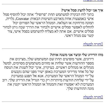
איך אני יכול להציג סמל אישי?
בתוך לוח הבקרה למשתמש תחת "פרופיל" אתה יכול להוסיף סמל
אישי באמצעות אחת מארבע השיטות הבאות: Gravatar, גלריה,
תמונה מרוחקת או העלאה. המנהל הראשי של הפורום יכול
להחליט לאפשר סמלים אישיים ולבחור את הדרך שבה ניתן לבחור
סמלים אישיים. אם אתה לא מצליח להשתמש בסמל אישי, צור
קשר עם מנהל ראשי.
חזרה למעלה
מהו הדירוג שלי וכיצד אני משנה אותו?
דירוגים, אשר מופיעים תחת שם המשתמש שלך, מציינים את
מספר ההודעות אשר שלחת או מזהים משתמשים מסוימים, למשל
מנהלים או מנהלים ראשיים. כעיקרון, אינך יכול לשנות את הנוסח
של כל אחד מדירוגי המערכת באופן ישיר מפני שהם נקבעים
על־ידי המנהל הראשי של המערכת. אנא אל תפגע במערכת
על־ידי שליחת הודעות מיותרות רק כדי הגדיל את הדירוג שלך. רוב
המערכות לא יאפשרו זאת והמנהל או המנהל הראשי יקטין את
מונה ההודעות שלך.
חזרה למעלה