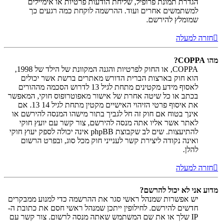
הגדרת תמונת פרופיל, שליחת הודעות פרטיות או אימיילים
למשתמשים אחרים ועוד. ההרשמה לוקחת כמה רגעים כך
שמומלץ להירשם.
חזרה למעלה
מהו COPPA?
COPPA, או החוק לפרטיות והגנה המקוונת של הילד של 1998,
הוא חוק בארצות הברית הדורש מאתרים ברשת אשר יכולים
לאסוף מידע מקטינים מתחת לגיל 13 לדרוש הסכמה מההורים
בכתב או כל שיטה אחרת של אישור מאפוטרופוס חוקי, המאפשר
את איסוף פרטי הזיהוי האישיים מקטין מתחת לגיל 14 13. אם
אינך בטוח אם חוק זה חל לגביך בתור מישהו המנסה להירשם או
לאתר אשר אליו אתה מנסה להירשם, צור קשר עם יועץ חוקי
להתיעצות. שים לב שקבוצת phpBB אינה יכולה לספק יעוץ חוקי
ואינה נקודה ליצירת קשר לענייני חוק מכל סוג, ובפרט הרשום
להלן.
חזרה למעלה
מדוע אני לא יכול להרשם?
יש אפשרות שמנהל ראשי סגר את ההרשמה כדי למנוע ממבקרים
חדשים להירשם. לחילופין ייתכן שמנהל ראשי חסם את כתובת ה-
IP שלך או את שם המשתמש שאתה מנסה לרשום. צור קשר עם