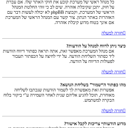
כל מנהל ראשי של מערכת קובע את חוקי האתר שלו. אם עברת
על חוק, יתכן שקיבלת אזהרה. שים לב כי זוהי החלטת המנהל
הראשי של המערכת, וקבוצת phpBB לא יכולה לעשות דבר עם
האזהרות באתר הנתון. צור קשר עם המנהל הראשי של המערכת
אם אינך בטוח מדוע קיבלת אזהרה.
חזרה למעלה
כיצד ניתן לדווח למנהל על הודעות?
אם מנהל המערכת מאפשר זאת, אתה תראה כפתור דיווח הודעות
ליד כפתור השליחת הודעה. על ידי לחיצה על הכפתור תעבור
לפעולות הדיווח על הודעה.
חזרה למעלה
מהו כפתור ה“שמור” בשליחת הנושא?
אפשרות זאת מאפשרת לך לשמור הודעות שנכתבו לשליחה
מאוחרת, תוכל להגיע אליהם שנית לאחר השמירה ע"י ביקור בלוח
הבקרה למשתמש.
חזרה למעלה
מדוע הודעותיי צריכות לקבל אישור?