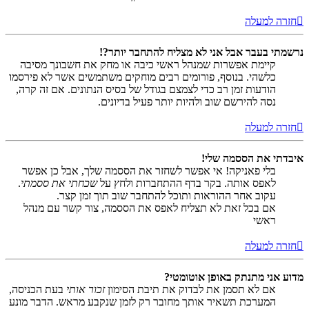
חזרה למעלה
נרשמתי בעבר אבל אני לא מצליח להתחבר יותר?!
קיימת אפשרות שמנהל ראשי כיבה או מחק את חשבונך מסיבה
כלשהי. בנוסף, פורומים רבים מוחקים משתמשים אשר לא פירסמו
הודעות זמן רב כדי לצמצם בגודל של בסיס הנתונים. אם זה קרה,
נסה להירשם שוב ולהיות יותר פעיל בדיונים.
חזרה למעלה
איבדתי את הססמה שלי!
בלי פאניקה! אי אפשר לשחזר את הססמה שלך, אבל כן אפשר
לאפס אותה. בקר בדף ההתחברות ולחץ על
שכחתי את ססמתי
.
עקוב אחר ההוראות ותוכל להתחבר שוב תוך זמן קצר.
אם בכל זאת לא תצליח לאפס את הססמה, צור קשר עם מנהל
ראשי
חזרה למעלה
מדוע אני מתנתק באופן אוטומטי?
אם לא תסמן את לבדוק את תיבת הסימון
זכור אותי
בעת הכניסה,
המערכת תשאיר אותך מחובר רק לזמן שנקבע מראש. הדבר מונע