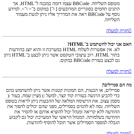
מטופס השליחה. BBCode עצמו דומה במבנה ל־HTML, אך
התגים תחמים בסוגריים המרובעים [ ו־] במקום ב־< ו־>. למידע
נוסף על BBCode ראה את המדריך אליו ניתן לגשת מעמוד
השליחה.
חזרה למעלה
האם אני יכול להשתמש ב־HTML?
לא. אין אפשרות לשלוח HTML במערכת זו והוא יוצג בהודעות
בתור HTML. רוב עיצובי הטקסט אשר ניתן לבצע ב־HTML ניתן
גם לבצע בעזרת BBCode במקום.
חזרה למעלה
מה הם סמיילים?
סמיילים, או הבעות, הם תמונות קטנות אשר ניתן להשתמש בהם
כדי להביע הרגשה בעזרת קוד קצר, למשל :) מציין שמח, בעוד :(
מסמן עצוב. את הרשימה המלאה של ההבעות ניתן לראות בטופס
השליחה. נסה לא להגזים בסמיילים, מפני שהם יכולים להפוך את
ההודעה ללא קריאה ומנהל יכול להוציא אותם או להסיר את
ההודעה בשלמותה. המנהל הראשי של המערכת יכול גם לקבוע
הגבלה למספר הסמיילים אשר תוכל להוסיף להודעות.
חזרה למעלה