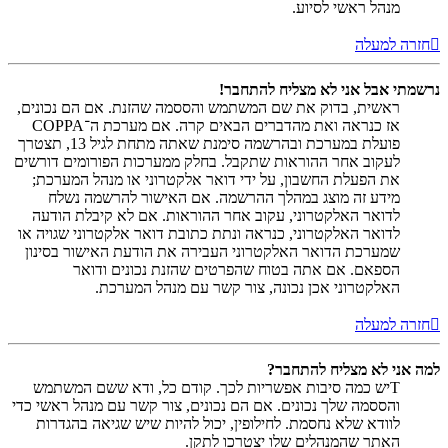
מנהל ראשי לסיוע.
חזרה למעלה
נרשמתי אבל אני לא מצליח להתחבר!
ראשית, בדוק את שם המשתמש והססמה שהזנת. אם הם נכונים,
אז כנראה ואת מהדברים הבאים קרה. אם מערכת ה־COPPA
פועלת במערכת ובהרשמה סימנת שאתה מתחת לגיל 13, תצטרך
לעקוב אחר ההוראות שתקבל. בחלק ממערכות הפורומים דורשים
את הפעלת החשבון, על ידי דואר אלקטרוני או מנהל המערכת;
מידע זה מוצג במהלך ההרשמה. אם האישור להרשמה נשלח
לדואר האלקטרוני, עקוב אחר ההוראות. אם לא קיבלת הודעה
לדואר האלקטרוני, כנראה ונתת כתובת דואר אלקטרוני שגויה או
שמערכת הדואר האלקטרוני העבירה את הודעת האישור בסינון
הספאם. אם אתה בטוח שהפרטים שהזנת נכונים ודואר
האלקטרוני אכן נכונה, צור קשר עם מנהל המערכת.
חזרה למעלה
למה אני לא מצליח להתחבר?
Tיש כמה סיבות אפשריות לכך. קודם כל, ודא ששם המשתמש
והססמה שלך נכונים. אם הם נכונים, צור קשר עם מנהל ראשי כדי
לוודא שלא נחסמת. לחילופין, יכול להיות שיש שגיאה בהגדרות
האתר שהמנהלים שלו יצטרכו לתקן.