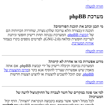
חזרה למעלה
מערכת phpBB
מי תכנן וכתב את תוכנת הפורומים?
תוכנה זו (בצורה הלא ערוכה שלה) נוצרה, שוחררה וזכויותיה הם
של
קבוצת phpBB
. המערכת נבנתה תחת רישיון חופשי וניתנת
לעריכה חופשית ומלאה (GNU-2.0). לפרטים נוספים בקרו בעמוד
אודות המערכת
.
חזרה למעלה
מדוע אפשרות כזו או אחרת לא קיימת?
המערכת נכתבה וקיבלה רישיון על ידי קבוצת phpBB. אם אתה
מאמין שיש אפשרות שצריך להוסיף אנא בקר ב
מרכז ההצעות של
phpBB
, שם תוכל להצביע להצעות או להציע הצעות חדשות
חזרה למעלה
למי אני פונה במקרים של חשד לעברה על החוק/ניצול לרעה של
המערכת?
לכל מנהל ראשי אשר נמצא בקבוצה הנקראת “הצוות”. הדף יכול