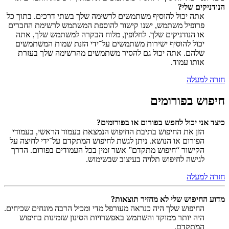
הנודניקים שלי?
אתה יכול להוסיף משתמשים לרשימה שלך בשתי דרכים. בתוך כל
פרופיל משתמש, ישנו קישור להוספת המשתמש לרשימת החברים
או הנודניקים שלך. לחלופין, מלוח הבקרה למשתמש שלך, אתה
יכול להוסיף ישירות משתמשים על־ידי הזנת שמות המשתמשים
שלהם. אתה יכול גם להסיר משתמשים מהרשימה שלך בעזרת
אותו עמוד.
חזרה למעלה
חיפוש בפורומים
כיצד אני יכול לחפש בפורום או בפורומים?
הזן את החיפוש בתיבת החיפוש הנמצאת בעמוד הראשי, בעמודי
הפורום או הנושא. ניתן לגשת לחיפוש המתקדם על־ידי לחיצה על
הקישור “חיפוש מתקדם” אשר זמין בכל העמודים בפורום. הדרך
לגישה לחיפוש תלויה בעיצוב שבשימוש.
חזרה למעלה
מדוע החיפוש שלי לא מחזיר תוצאות?
החיפוש שלך היה כנראה מעורפל מדי ומכיל הרבה מונחים שכיחים.
היה יותר ממוקד והשתמש באפשרויות הסינון שזמינות בחיפוש
המתקדם.