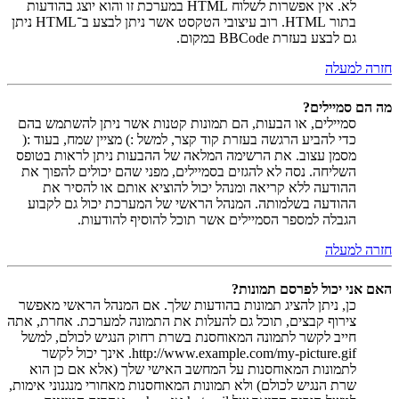
לא. אין אפשרות לשלוח HTML במערכת זו והוא יוצג בהודעות
בתור HTML. רוב עיצובי הטקסט אשר ניתן לבצע ב־HTML ניתן
גם לבצע בעזרת BBCode במקום.
חזרה למעלה
מה הם סמיילים?
סמיילים, או הבעות, הם תמונות קטנות אשר ניתן להשתמש בהם
כדי להביע הרגשה בעזרת קוד קצר, למשל :) מציין שמח, בעוד :(
מסמן עצוב. את הרשימה המלאה של ההבעות ניתן לראות בטופס
השליחה. נסה לא להגזים בסמיילים, מפני שהם יכולים להפוך את
ההודעה ללא קריאה ומנהל יכול להוציא אותם או להסיר את
ההודעה בשלמותה. המנהל הראשי של המערכת יכול גם לקבוע
הגבלה למספר הסמיילים אשר תוכל להוסיף להודעות.
חזרה למעלה
האם אני יכול לפרסם תמונות?
כן, ניתן להציג תמונות בהודעות שלך. אם המנהל הראשי מאפשר
צירוף קבצים, תוכל גם להעלות את התמונה למערכת. אחרת, אתה
חייב לקשר לתמונה המאוחסנת בשרת רחוק הנגיש לכולם, למשל
http://www.example.com/my-picture.gif. אינך יכול לקשר
לתמונות המאוחסנות על המחשב האישי שלך (אלא אם כן הוא
שרת הנגיש לכולם) ולא תמונות המאוחסנות מאחורי מנגנוני אימות,