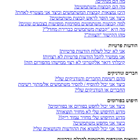
מה הם מנהלים?
מה הם קבוצות משתמשים?
היכן נמצאות קבוצות המשתמשים וכיצד אני מצטרף לאחת?
כיצד אני הופך לראש קבוצת משתמשים?
למה קבוצות משתמשים מסוימות מופיעות בצבעים שונים?
מה היא “קבוצת משתמשים כברירת מחדל”?
מהו הקישור “הצוות”?
הודעות פרטיות
אני לא יכול לשלוח הודעות פרטיות!
אני ממשיך לקבל הודעות פרטיות לא רצויות!
קיבלתי דואר אלקטרוני לא רצוי ממישהו מהפורום הזה!
חברים ונודניקים
מהם רשימת החברים והנודניקים שלי?
כיצד אני יכול להוסיף / להסיר משתמשים אל/מתוך רשימת
החברים או הנודניקים שלי?
חיפוש בפורומים
כיצד אני יכול לחפש בפורום או בפורומים?
מדוע החיפוש שלי לא מחזיר תוצאות?
מדוע החיפוש שלי מחזיר עמוד ריק!?
כיצד אני מחפש משתמשים?
כיצד אני יכול למצוא את ההודעות והנושאים שלי?
נושאים מועדפים והרשמות לקבלת עדכונים