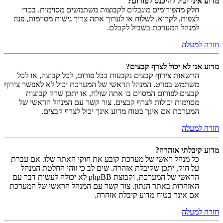
מדוע איני יכול להיכנס לפורום?
חלק מהפורומים מוגבלים לקבוצות משתמשים מסוימות. בכדי
לצפות, לקרוא, לשלוח או לערוך אתה צריך גישות מסוימות, פנה
למנהל המערכת בשביל לקבלם.
חזרה למעלה
מדוע אני לא יכול לצרף קבצים?
הרשאות צירוף קבצים נקבעות בכל פורום, לכל קבוצה, או לכל
משתמש בפרט. המנהל הראשי של המערכת יכול לא לאפשר צירוף
קבצים לפורום המסוים בו אתה שולח, או יתכן שרק קבוצות
מסוימות יכולות לצרף קבצים. צור קשר עם המנהל הראשי של
המערכת אם אינך בטוח מדוע אינך יכול לצרף קבצים.
חזרה למעלה
מדוע קיבלתי אזהרה?
כל מנהל ראשי של מערכת קובע את חוקי האתר שלו. אם עברת
על חוק, יתכן שקיבלת אזהרה. שים לב כי זוהי החלטת המנהל
הראשי של המערכת, וקבוצת phpBB לא יכולה לעשות דבר עם
האזהרות באתר הנתון. צור קשר עם המנהל הראשי של המערכת
אם אינך בטוח מדוע קיבלת אזהרה.
חזרה למעלה