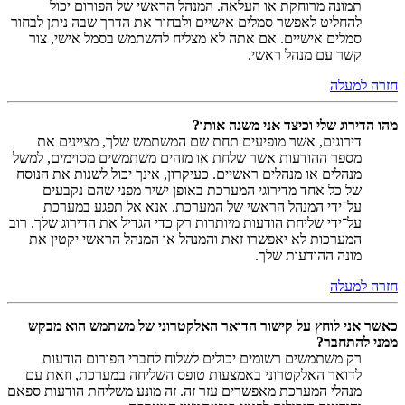
תמונה מרוחקת או העלאה. המנהל הראשי של הפורום יכול
להחליט לאפשר סמלים אישיים ולבחור את הדרך שבה ניתן לבחור
סמלים אישיים. אם אתה לא מצליח להשתמש בסמל אישי, צור
קשר עם מנהל ראשי.
חזרה למעלה
מהו הדירוג שלי וכיצד אני משנה אותו?
דירוגים, אשר מופיעים תחת שם המשתמש שלך, מציינים את
מספר ההודעות אשר שלחת או מזהים משתמשים מסוימים, למשל
מנהלים או מנהלים ראשיים. כעיקרון, אינך יכול לשנות את הנוסח
של כל אחד מדירוגי המערכת באופן ישיר מפני שהם נקבעים
על־ידי המנהל הראשי של המערכת. אנא אל תפגע במערכת
על־ידי שליחת הודעות מיותרות רק כדי הגדיל את הדירוג שלך. רוב
המערכות לא יאפשרו זאת והמנהל או המנהל הראשי יקטין את
מונה ההודעות שלך.
חזרה למעלה
כאשר אני לוחץ על קישור הדואר האלקטרוני של משתמש הוא מבקש
ממני להתחבר?
רק משתמשים רשומים יכולים לשלוח לחברי הפורום הודעות
לדואר האלקטרוני באמצעות טופס השליחה במערכת, וזאת עם
מנהלי המערכת מאפשרים עזר זה. זה מונע משליחת הודעות ספאם