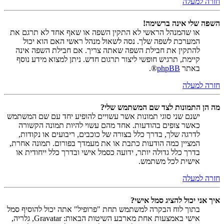
חזרה למעלה
השפה שלי אינה ברשימה!
או שהמנהל הראשי לא התקין השפה או שאף אחד לא תרגם את
המערכת לשפה שלך. נסה לשאול מנהל ראשי האם הוא יכול
להתקין את חבילת השפה שאתה צריך. אם חבילת השפה אינה
קיימת, תרגיש חופשי ליצור תרגום חדש. ניתן למצוא מידע נוסף
באתר
phpBB
®.
חזרה למעלה
מה הן התמונות לצד שם המשתמש שלי?
ישנם שני סוגי תמונות אשר עשויים להופיע יחד עם שם המשתמש
כאשר צופים בהודעות. אחד מהם עשוי להיות תמונה הקשורה
לדרגה שלך, בדרך כלל בצורה של כוכבים, ריבועים או נקודות,
המציין כמה הודעות כתבת או את מעמדך בפורום. תמונה אחרת,
בדרך כלל גדולה יותר, ידועה כסמל אישי ובדרך כלל ייחודית או
אישית לכל משתמש.
חזרה למעלה
איך אני יכול להציג סמל אישי?
בתוך לוח הבקרה למשתמש תחת "פרופיל" אתה יכול להוסיף סמל
אישי באמצעות אחת מארבע השיטות הבאות: Gravatar, גלריה,