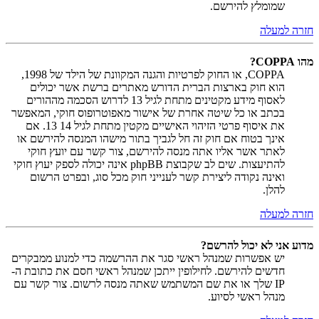
שמומלץ להירשם.
חזרה למעלה
מהו COPPA?
COPPA, או החוק לפרטיות והגנה המקוונת של הילד של 1998,
הוא חוק בארצות הברית הדורש מאתרים ברשת אשר יכולים
לאסוף מידע מקטינים מתחת לגיל 13 לדרוש הסכמה מההורים
בכתב או כל שיטה אחרת של אישור מאפוטרופוס חוקי, המאפשר
את איסוף פרטי הזיהוי האישיים מקטין מתחת לגיל 14 13. אם
אינך בטוח אם חוק זה חל לגביך בתור מישהו המנסה להירשם או
לאתר אשר אליו אתה מנסה להירשם, צור קשר עם יועץ חוקי
להתיעצות. שים לב שקבוצת phpBB אינה יכולה לספק יעוץ חוקי
ואינה נקודה ליצירת קשר לענייני חוק מכל סוג, ובפרט הרשום
להלן.
חזרה למעלה
מדוע אני לא יכול להרשם?
יש אפשרות שמנהל ראשי סגר את ההרשמה כדי למנוע ממבקרים
חדשים להירשם. לחילופין ייתכן שמנהל ראשי חסם את כתובת ה-
IP שלך או את שם המשתמש שאתה מנסה לרשום. צור קשר עם
מנהל ראשי לסיוע.