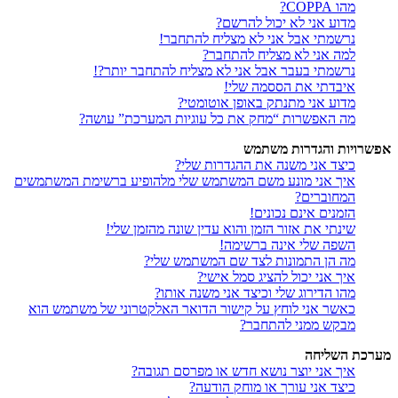
מהו COPPA?
מדוע אני לא יכול להרשם?
נרשמתי אבל אני לא מצליח להתחבר!
למה אני לא מצליח להתחבר?
נרשמתי בעבר אבל אני לא מצליח להתחבר יותר?!
איבדתי את הססמה שלי!
מדוע אני מתנתק באופן אוטומטי?
מה האפשרות “מחק את כל עוגיות המערכת” עושה?
אפשרויות והגדרות משתמש
כיצד אני משנה את ההגדרות שלי?
איך אני מונע משם המשתמש שלי מלהופיע ברשימת המשתמשים
המחוברים?
הזמנים אינם נכונים!
שינתי את אזור הזמן והוא עדין שונה מהזמן שלי!
השפה שלי אינה ברשימה!
מה הן התמונות לצד שם המשתמש שלי?
איך אני יכול להציג סמל אישי?
מהו הדירוג שלי וכיצד אני משנה אותו?
כאשר אני לוחץ על קישור הדואר האלקטרוני של משתמש הוא
מבקש ממני להתחבר?
מערכת השליחה
איך אני יוצר נושא חדש או מפרסם תגובה?
כיצד אני עורך או מוחק הודעה?