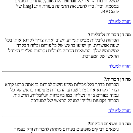
למשל תיבות הדואר של hotmail או yahoo, אתרים המוגנים
בססמה, וכד'. כדי להציג את התמונה בעזרת התג [img] של
BBCode.
חזרה למעלה
מה הן הכרזות גלובליות?
הכרזות גלובליות מכילות מידע חשוב ואתה צריך לקרוא אותן בכל
שעה אפשרית. הן יופיעו בראש של כל פורום ובלוח הבקרה
למשתמש שלך. הרשאות הכרזה גלובלית נקבעות על־ידי המנהל
הראשי של המערכת.
חזרה למעלה
מה הן הכרזות?
הכרזות בדרך כלל מכילות מידע חשוב לפורום בו אתה כרגע קורא
וצריך לקרוא אותן מתי שניתן. ההכרזות מופיעות בראש של כל
עמוד בפורום בו הן נשלחו. כמו בהכרזות הגלובליות, הרשאות
הכרזה נקבעות על־ידי המנהל הראשי של המערכת.
חזרה למעלה
מה הם נושאים דביקים?
נושאים דביקים מופיעים בפורום מתחת להכרזות ורק בעמוד