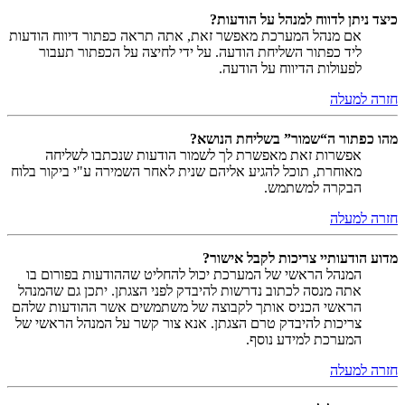
כיצד ניתן לדווח למנהל על הודעות?
אם מנהל המערכת מאפשר זאת, אתה תראה כפתור דיווח הודעות
ליד כפתור השליחת הודעה. על ידי לחיצה על הכפתור תעבור
לפעולות הדיווח על הודעה.
חזרה למעלה
מהו כפתור ה“שמור” בשליחת הנושא?
אפשרות זאת מאפשרת לך לשמור הודעות שנכתבו לשליחה
מאוחרת, תוכל להגיע אליהם שנית לאחר השמירה ע"י ביקור בלוח
הבקרה למשתמש.
חזרה למעלה
מדוע הודעותיי צריכות לקבל אישור?
המנהל הראשי של המערכת יכול להחליט שההודעות בפורום בו
אתה מנסה לכתוב נדרשות להיבדק לפני הצגתן. יתכן גם שהמנהל
הראשי הכניס אותך לקבוצה של משתמשים אשר ההודעות שלהם
צריכות להיבדק טרם הצגתן. אנא צור קשר על המנהל הראשי של
המערכת למידע נוסף.
חזרה למעלה