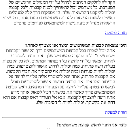
הקהילה לחלקים הניתנים לניהול על־ידי המנהלים הראשיים של
המערכת. כל משתמש יכול להשתייך לכמה קבוצות ולכל קבוצה
יכולות להיקבע ההרשאות שלה. הן מספקות דרך קלה למנהלים
ראשיים לשנות הרשאות להרבה משתמשים בפעם אחת, כמו שינוי
הרשאות מנהל וקביעת גישות למשתמשים לפורומים פרטיים.
חזרה למעלה
היכן נמצאות קבוצות המשתמשים וכיצד אני מצטרף לאחת?
אתה יכול לצפות בכל קבוצות המשתמשים דרך הקישור “קבוצות
משתמשים” בלוח הבקרה למשתמש שלך. אם תרצה להצטרף
לאחת, המשך על־ידי לחיצה על הכפתור המתאים. לא כל הקבוצות
בעלות גישה פתוחה. כמה יכולות לדרוש אישור להצטרפות, כמה
יכולות להיות סגורות וכמה יכולות אף להסתיר את חברי הקבוצה.
אם הקבוצה פתוחה, אתה יכול להצטרף אליה על־ידי לחיצה על
הכפתור המתאים. אם קבוצה דורשת אישור להצטרפות תוכל
לבקש להצטרף על־ידי לחיצה על הכפתור המתאים. ראש קבוצת
המשתמשים צריך לאשר את בקשתך ויכול לשאול אותך מדוע
אתה רוצה להצטרף לקבוצה. אנא אל תטריד ראש קבוצה אם הוא
דחה את בקשתך. יכולות להיות לו הסיבות שלו.
חזרה למעלה
כיצד אני הופך לראש קבוצת משתמשים?