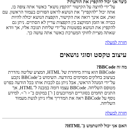
כיצד אני יכול להקפיץ את הודעתי?
על־ידי לחיצה על הקישור “הקפץ נושא” כאשר אתה צופה בו,
אתה יכול “להקפיץ” את הנושא לראש הפורום בעמוד הראשון. עם
זאת, אם אינך רואה את הקישור, הקפצת הנושא יכולה להיות
כבויה או הזמן המוקצב בין הקפצות עדיין לא הסתיים. ניתן גם
להקפיץ את הנושא בפשטות על־ידי שליחת תגובה אליו, אך וודא
שאתה מציית לחוקי המערכת כאשר אתה עושה כך.
חזרה למעלה
עיצוב טקסט וסוגי נושאים
מה זה BBCode?
BBCode הוא צורה מיוחדת של HTML, המציע שליטה נהדרת
בעיצוב בחלקים מסוימים בהודעה. השימוש ב־BBCode נקבע
על־ידי המנהל הראשי, אבל ניתן גם לכבות אותו בכל הודעה בפרט
מטופס השליחה. BBCode עצמו דומה במבנה ל־HTML, אך
התגים תחמים בסוגריים המרובעים [ ו־] במקום ב־< ו־>. למידע
נוסף על BBCode ראה את המדריך אליו ניתן לגשת מעמוד
השליחה.
חזרה למעלה
האם אני יכול להשתמש ב־HTML?