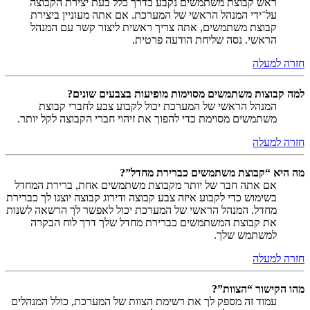
ראש קבוצת משתמשים נקבע בדרך כלל בעת יצירת הקבוצה
על־ידי המנהל הראשי של המערכת. אם אתה מעוניין ביצירת
קבוצת משתמשים, אתה צריך ראשית ליצור קשר עם המנהל
הראשי. נסה שליחת הודעה פרטית.
חזרה למעלה
למה קבוצות משתמשים מסוימות מופיעות בצבעים שונים?
המנהל הראשי של המערכת יכול לקבוע צבע לחברי קבוצת
משתמשים מסוימת כדי להפוך את זיהוי חברי הקבוצה לקל יותר.
חזרה למעלה
מה היא “קבוצת משתמשים כברירת מחדל”?
אם אתה חבר של יותר מקבוצת משתמשים אחת, ברירת המחדל
בשימוש כדי לקבוע איזה צבע קבוצה ודירוג קבוצה יוצגו לך כברירת
מחדל. המנהל הראשי של המערכת יכול לאפשר לך הרשאה לשנות
את קבוצת המשתמשים כברירת מחדל שלך דרך לוח הבקרה
למשתמש שלך.
חזרה למעלה
מהו הקישור “הצוות”?
עמוד זה מספק לך את רשימת הצוות של המערכת, כולל המנהלים