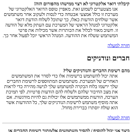
קיבלתי דואר אלקטרוני לא רצוי ממישהו מהפורום הזה!
אנו מצטערים לשמוע זאת. מאפיין טופס הדואר האלקטרוני של
מערכת זו כולל אמצעי אבטחה כדי לנסות ולעקוב אחר משתמשים
אשר שולחים הודעות כאלו, כך שתוכל לשלוח הודעת דואר
אלקטרוני למנהל הראשי של המערכת עם העתק מלא של הודעה
זו. חשוב מאוד לכלול את הכותרות אשר מכילות את פרטי
המשתמש ששלח את ההודעה. המנהל הראשי יוכל לפעול אחר כך.
חזרה למעלה
חברים ונודניקים
מהם רשימת החברים והנודניקים שלי?
אתה יכול להשתמש ברשימות אלו כדי לסדר את המשתמשים
האחרים של המערכת. משתמשים המתווספים לרשימת החברים
שלך ירשמו בלוח הבקרה למשתמש שלך לגישה מהירה כדי לראות
את מצב החיבור שלהם ולשלוח להם הודעות פרטיות. לפי תמיכת
הערכה, הודעות ממשתמשים אלו יכולות גם להיות מודגשות. אם
אתה מוסיף משתמש לרשימת הנודניקים שלך, כל ההודעות אשר
הוא שולח יוסתרו כברירת מחדל.
חזרה למעלה
כיצד אני יכול להוסיף / להסיר משתמשים אל/מתוך רשימת החברים או