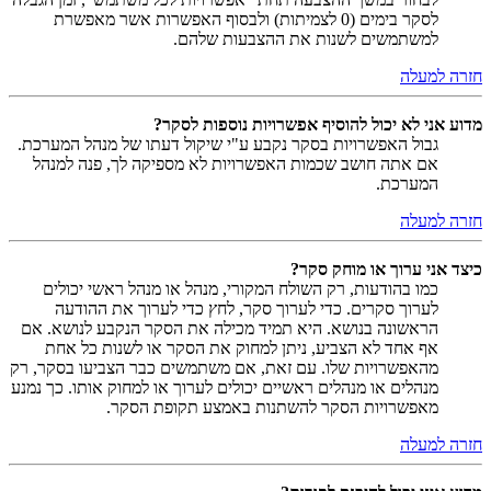
לסקר בימים (0 לצמיתות) ולבסוף האפשרות אשר מאפשרת
למשתמשים לשנות את ההצבעות שלהם.
חזרה למעלה
מדוע אני לא יכול להוסיף אפשרויות נוספות לסקר?
גבול האפשרויות בסקר נקבע ע"י שיקול דעתו של מנהל המערכת.
אם אתה חושב שכמות האפשרויות לא מספיקה לך, פנה למנהל
המערכת.
חזרה למעלה
כיצד אני ערוך או מוחק סקר?
כמו בהודעות, רק השולח המקורי, מנהל או מנהל ראשי יכולים
לערוך סקרים. כדי לערוך סקר, לחץ כדי לערוך את ההודעה
הראשונה בנושא. היא תמיד מכילה את הסקר הנקבע לנושא. אם
אף אחד לא הצביע, ניתן למחוק את הסקר או לשנות כל אחת
מהאפשרויות שלו. עם זאת, אם משתמשים כבר הצביעו בסקר, רק
מנהלים או מנהלים ראשיים יכולים לערוך או למחוק אותו. כך נמנע
מאפשרויות הסקר להשתנות באמצע תקופת הסקר.
חזרה למעלה