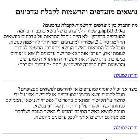
נושאים מועדפים והרשמות לקבלת עדכונים
מה ההבדל בין מועדפים והרשמות לקבלת עדכונים?
ב-phpBB 3.0, שמירה למועדפים של נושאים עבדה בדומה
למועדפים בדפדפן - לא היית מקבל התראות על עדכונים בנושאים.
החל מגרסה 3.1, שמירה למועדפים דומה יותר להרשמה לנושא.
תוכל לקבל התראות כאשר הנושא מתעדכן. הרשמה לפורום,
לעומת זאת, תעדכן אותך כאשר ישר עדכונים לנושא או פורום
במערכת. ניתן לשנות את אפשרויות ההתראות למועדפים
והרשמות בלוח הבקרה למשתמש, תחת ״העדפות מערכת״.
חזרה למעלה
כיצד אני יכול להוסיף למועדפים או להירשם לנושאים ספציפיים?
תוכל להוסיף נושא ספציפי למועדפים או להירשם אליו על ידי
לחיצה על הקישור המתאים בתפריט "אפשרויות נושא", הממוקם
לנוחותך לצד חלקו העליון והתחתון של דיון בנושא.
תגובה לנושא כאשר התיבה "הודע לי כאשר תגובה נשלחת"
מסומנת גם תרשום אותך לקבל עדכונים מהנושא.
חזרה למעלה