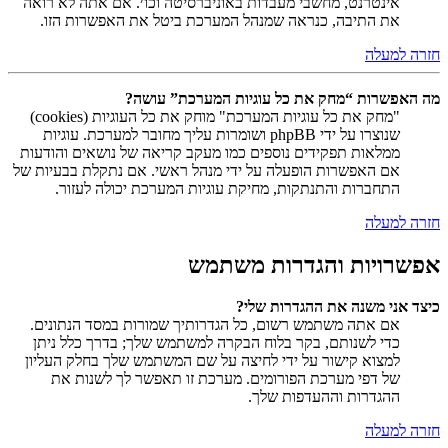
אינטרנט, מחשבי מעבדות באוניברסיטה וכו׳. אם אתה לא רואה
את התיבה, כנראה שמנהל המערכת ביטל את האפשרות הזו.
חזרה למעלה
מה האפשרות “מחק את כל עוגיות המערכת” עושה?
"מחק את כל עוגיות המערכת" מוחק את כל העוגיות (cookies)
שנוצרו על ידי phpBB ושומרות עליך מחובר למערכת. עוגיות
ממלאות תפקידים נוספים כמו מעקב קריאה של נושאים והודעות
אם האפשרות הופעלה על ידי מנהל ראשי. אם נתקלת בבעיות של
התחברות והתנתקות, מחיקת עוגיות המערכת יכולה לעזור.
חזרה למעלה
אפשרויות והגדרות משתמש
כיצד אני משנה את ההגדרות שלי?
אם אתה משתמש רשום, כל הגדרותיך שמורות במסד הנתונים.
כדי לשנותם, בקר בלוח הבקרה למשתמש שלך; בדרך כלל ניתן
למצוא קישור על ידי לחיצה על שם המשתמש שלך בחלק העליון
של דפי מערכת הפורומים. מערכת זו תאפשר לך לשנות את
ההגדרות וההעדפות שלך.
חזרה למעלה