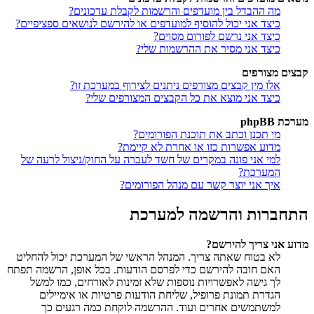
מה ההבדל בין מועדפים והרשמות לקבלת עדכונים?
כיצד אני יכול להוסיף למועדפים או להירשם לנושאים ספציפיים?
כיצד אני נרשם לפורום מסוים?
כיצד אני מסיר את ההרשמות שלי?
קבצים מצורפים
אלו מין קבצים מצורפים ניתנים לצירוף במערכת זו?
כיצד אני מוצא את כל הקבצים המצורפים שלי?
מערכת phpBB
מי תכנן וכתב את תוכנת הפורומים?
מדוע אפשרות כזו או אחרת לא קיימת?
למי אני פונה במקרים של חשד לעברה על החוק/ניצול לרעה של
המערכת?
איך אני יוצר קשר עם מנהל הפורומים?
התחברות והרשמה למערכת
מדוע אני צריך להירשם?
לא בטוח שאתה צריך. המנהל הראשי של המערכת יכול להחליט
האם חובה להירשם כדי לפרסם הודעות. בכל אופן, הרשמה תפתח
לך גישה לאפשרויות נוספות שלא זמינות לאורחים, כמו למשל
הגדרת תמונת פרופיל, שליחת הודעות פרטיות או אימיילים
למשתמשים אחרים ועוד. ההרשמה לוקחת כמה רגעים כך