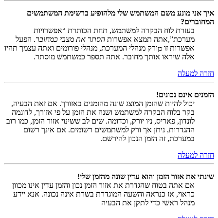
איך אני מונע משם המשתמש שלי מלהופיע ברשימת המשתמשים
המחוברים?
בעזרת לוח הבקרה למשתמש, תחת הכותרת “אפשרויות
מערכת”,אתה תמצא אפשרות
הסתר את מצבי כמחובר
. הפעל
אפשרות זו
ורק מנהלי המערכת, מנהלי פורומים ואתה עצמך תהיו
כן
אלה שיראו אותך מחובר. אתה תספר כמשתמש מוסתר.
חזרה למעלה
הזמנים אינם נכונים!
יכול להיות שהזמן המוצג שונה מהזמנים באזורך. אם זאת הבעיה,
בקר בלוח הבקרה למשתמש ושנה את הזמן על פי אזורך, לדוגמה
לונדון, פאריס, ניו יורק, וכדומה. שים לב ששינוי אזור הזמן, כמו רוב
ההגדרות, ניתן אך ורק למשתמשים רשומים. אם אינך רשום
במערכת, זה הזמן הנכון להירשם.
חזרה למעלה
שינתי את אזור הזמן והוא עדין שונה מהזמן שלי!
אם אתה בטוח שהגדרת את אזור הזמן נכון והזמן עדין אינו מכוון
כראוי, אז כנראה והשעה המוגדרת בשרת אינה נכונה. אנא יידע
מנהל ראשי כדי לתקן את הבעיה