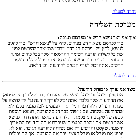
והודעות היכולות לפגוע במשתמשי המערכת.
חזרה למעלה
מערכת השליחה
איך אני יוצר נושא חדש או מפרסם תגובה?
כדי לפרסם נושא חדש בפורום, לחץ על "נושא חדש". כדי להגיב
לנושא, לחץ על "פרסם תגובה". ייתכן שתצטרך להירשם לפני
שתוכל לשלוח הודעה.רשימת ההרשאות שלך בכל פורום זמינה
בתחתית מסכי פורום ונושא. לדוגמא: אתה יכול לשלוח נושאים
חדשים, אתה יכול לצרף קבצים להודעות, וכן הלאה.
חזרה למעלה
כיצד אני עורך או מוחק הודעה?
אם אינך מנהל או מנהל ראשי של המערכת, תוכל לערוך או למחוק
את ההודעות שלך בלבד. אתה יכול לערוך הודעה על־ידי לחיצה על
כפתור העריכה להודעה המיוחסת, לפעמים לזמן מוגבל בלבד לאחר
שההודעה נשלחה. אם מישהו כבר הגיב להודעה, תמצא תוספת
קטנה של טקסט המוצג מתחת להודעה כאשר אתה חוזר לנושא
אשר רושם את מספר הפעמים שערכת אותה יחד עם התאריך
והשעה. טקסט זה יופיע רק אם נשלחה להודעה תגובה. הוא לא
יופיע אם מנהל או מנהל ראשי ערך את ההודעה, אך הם יכולים