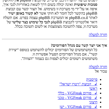
לשמש גם עזר להערותיכם. שים לב שלקבוצת phpBB
אין לחלוטין
סמכות שיפוטית
ואינה יכולה בשום דרך לשאת באחריות לגבי איך,
איפה או על־ידי מי מערכת זו בשימוש. אל תצור קשר עם קבוצת
phpBB בהקשר לכל חומר לא חוקי אשר
לא קשור באופן ישיר
לאתר phpBB.co.il או המערכת phpBB עצמה בפרט. אם תשלח
דואר אלקטרוני לקבוצת phpBB
לגבי כל שימוש בצד שלישי
של
מערכת זו, צפה לתשובה מצומצמת או לשום תשובה בכלל.
חזרה למעלה
איך אני יוצר קשר עם מנהל הפורומים?
כל המשתמשים של הפורומים יכולים להשתמש בטופס “יצירת
קשר”, אם מנהל הפורומים הפעיל אפשרות זו.
משתמשים רשומים יכולים לצפות גם בעמוד “הצוות”.
חזרה למעלה
עבור אל
פייסבוק
↲ קבוצת "רטרו ישראל"
ראשי
↲ פורום VGFreak - כללי
↲ פורום VGFreak - טכני
חיצוני
↲ פורום VGFreak - ישן