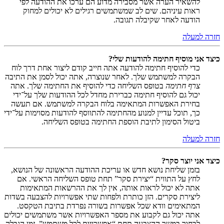
להשאיר הערה אשר מסבירה מדוע הם ערכו את ההודעה לפי
ראות עיניהם. שים לב שמשתמשים רגילים לא יכולים למחוק
הודעה לאחר שקיבלה תגובה.
חזרה למעלה
כיצד אני מוסיף חתימה להודעות שלי?
כדי להוסיף חתימה להודעה אתה חייב קודם ליצור אחת דרך לוח
הבקרה למשתמש שלך. לאחר שנוצרה, אתה יכול לסמן את התיבה
צרף חתימה
בטופס השליחה כדי להוסיף את החתימה שלך. אתה
יכול גם להוסיף חתימה כברירת מחדל לכל ההודעות שלך על־ידי
בחירת האפשרות המתאימה בלוח הבקרה למשתמש. אם תעשה
כך, תוכל עדיין למנוע מהחתימה להתווסף להודעות מסוימות על־ידי
ביטול הסימון לתיבת הוספת החתימה בטופס השליחה.
חזרה למעלה
כיצד אני יוצר סקר?
בזמן שליחת נושא חדש או עריכת ההודעה הראשונה של הנושא,
לחץ על התווית “יצירת סקר” תחת טופס השליחה הראשי. אם
אתה לא יכול לראות אותה, אין לך את ההרשאות המתאימות
ליצירת סקרים. הזן כותרת ולפחות שתי אפשרויות להצבעה בשדות
המתאימים וודא שכל אפשרות בשורה נפרדת בתיבת הטקסט.
אתה יכול גם לקבוע את מספר האפשרויות אשר משתמשים יכולים
לבחור במשך ההצבעה תחת “אפשרויות לכל משתמש”, זמן הגבלה