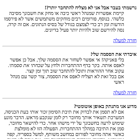
נרשמתי בעבר אבל אני לא מצליח להתחבר יותר?!
קיימת אפשרות שמנהל ראשי כיבה או מחק את חשבונך מסיבה
כלשהי. בנוסף, פורומים רבים מוחקים משתמשים אשר לא פירסמו
הודעות זמן רב כדי לצמצם בגודל של בסיס הנתונים. אם זה קרה,
נסה להירשם שוב ולהיות יותר פעיל בדיונים.
חזרה למעלה
איבדתי את הססמה שלי!
בלי פאניקה! אי אפשר לשחזר את הססמה שלך, אבל כן אפשר
לאפס אותה. בקר בדף ההתחברות ולחץ על
שכחתי את ססמתי
.
עקוב אחר ההוראות ותוכל להתחבר שוב תוך זמן קצר.
אם בכל זאת לא תצליח לאפס את הססמה, צור קשר עם מנהל
ראשי
חזרה למעלה
מדוע אני מתנתק באופן אוטומטי?
אם לא תסמן את לבדוק את תיבת הסימון
זכור אותי
בעת הכניסה,
המערכת תשאיר אותך מחובר רק לזמן שנקבע מראש. הדבר מונע
שימוש לרעה בחשבונך על ידי מישהו אחר. כדי להישאר מחובר,
סמן את התיבה במהלך ההתחברות. הפעולה הזו לא מומלצת
כאשר אתה מחובר לפורום במחשב משותף, למשל בספריה, קפה