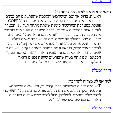
חזרה למעלה
נרשמתי אבל אני לא מצליח להתחבר!
ראשית, בדוק את שם המשתמש והססמה שהזנת. אם הם נכונים,
אז כנראה ואת מהדברים הבאים קרה. אם מערכת ה־COPPA
פועלת במערכת ובהרשמה סימנת שאתה מתחת לגיל 13, תצטרך
לעקוב אחר ההוראות שתקבל. בחלק ממערכות הפורומים דורשים
את הפעלת החשבון, על ידי דואר אלקטרוני או מנהל המערכת;
מידע זה מוצג במהלך ההרשמה. אם האישור להרשמה נשלח
לדואר האלקטרוני, עקוב אחר ההוראות. אם לא קיבלת הודעה
לדואר האלקטרוני, כנראה ונתת כתובת דואר אלקטרוני שגויה או
שמערכת הדואר האלקטרוני העבירה את הודעת האישור בסינון
הספאם. אם אתה בטוח שהפרטים שהזנת נכונים ודואר
האלקטרוני אכן נכונה, צור קשר עם מנהל המערכת.
חזרה למעלה
למה אני לא מצליח להתחבר?
Tיש כמה סיבות אפשריות לכך. קודם כל, ודא ששם המשתמש
והססמה שלך נכונים. אם הם נכונים, צור קשר עם מנהל ראשי כדי
לוודא שלא נחסמת. לחילופין, יכול להיות שיש שגיאה בהגדרות
האתר שהמנהלים שלו יצטרכו לתקן.
חזרה למעלה