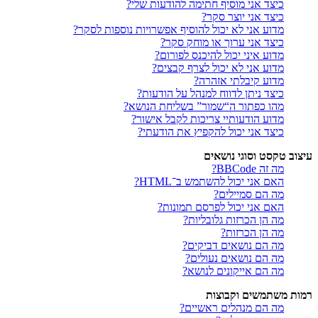
כיצד אני מוסיף חתימה להודעות שלי?
כיצד אני יוצר סקר?
מדוע אני לא יכול להוסיף אפשרויות נוספות לסקר?
כיצד אני ערוך או מוחק סקר?
מדוע איני יכול להיכנס לפורום?
מדוע אני לא יכול לצרף קבצים?
מדוע קיבלתי אזהרה?
כיצד ניתן לדווח למנהל על הודעות?
מהו כפתור ה“שמור” בשליחת הנושא?
מדוע הודעותיי צריכות לקבל אישור?
כיצד אני יכול להקפיץ את הודעתי?
עיצוב טקסט וסוגי נושאים
מה זה BBCode?
האם אני יכול להשתמש ב־HTML?
מה הם סמיילים?
האם אני יכול לפרסם תמונות?
מה הן הכרזות גלובליות?
מה הן הכרזות?
מה הם נושאים דביקים?
מה הם נושאים נעולים?
מה הם אייקונים לנושא?
רמות משתמשים וקבוצות
מה הם מנהלים ראשיים?