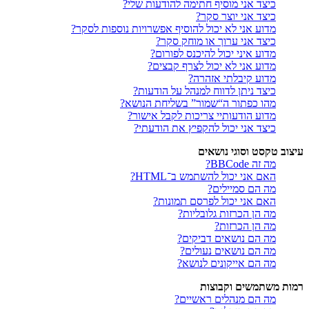
כיצד אני מוסיף חתימה להודעות שלי?
כיצד אני יוצר סקר?
מדוע אני לא יכול להוסיף אפשרויות נוספות לסקר?
כיצד אני ערוך או מוחק סקר?
מדוע איני יכול להיכנס לפורום?
מדוע אני לא יכול לצרף קבצים?
מדוע קיבלתי אזהרה?
כיצד ניתן לדווח למנהל על הודעות?
מהו כפתור ה“שמור” בשליחת הנושא?
מדוע הודעותיי צריכות לקבל אישור?
כיצד אני יכול להקפיץ את הודעתי?
עיצוב טקסט וסוגי נושאים
מה זה BBCode?
האם אני יכול להשתמש ב־HTML?
מה הם סמיילים?
האם אני יכול לפרסם תמונות?
מה הן הכרזות גלובליות?
מה הן הכרזות?
מה הם נושאים דביקים?
מה הם נושאים נעולים?
מה הם אייקונים לנושא?
רמות משתמשים וקבוצות
מה הם מנהלים ראשיים?