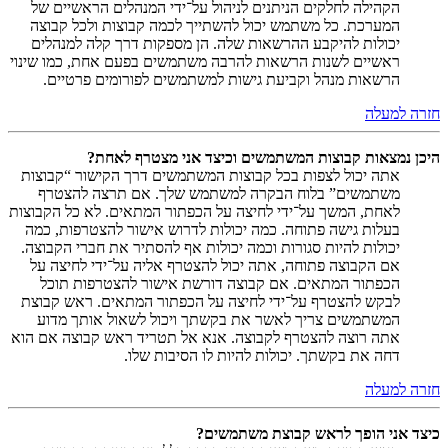
הקהילה לחלקים הניתנים לניהול על־ידי המנהלים הראשיים של
המערכת. כל משתמש יכול להשתייך לכמה קבוצות ולכל קבוצה
יכולות להיקבע ההרשאות שלה. הן מספקות דרך קלה למנהלים
ראשיים לשנות הרשאות להרבה משתמשים בפעם אחת, כמו שינוי
הרשאות מנהל וקביעת גישות למשתמשים לפורומים פרטיים.
חזרה למעלה
היכן נמצאות קבוצות המשתמשים וכיצד אני מצטרף לאחת?
אתה יכול לצפות בכל קבוצות המשתמשים דרך הקישור “קבוצות
משתמשים” בלוח הבקרה למשתמש שלך. אם תרצה להצטרף
לאחת, המשך על־ידי לחיצה על הכפתור המתאים. לא כל הקבוצות
בעלות גישה פתוחה. כמה יכולות לדרוש אישור להצטרפות, כמה
יכולות להיות סגורות וכמה יכולות אף להסתיר את חברי הקבוצה.
אם הקבוצה פתוחה, אתה יכול להצטרף אליה על־ידי לחיצה על
הכפתור המתאים. אם קבוצה דורשת אישור להצטרפות תוכל
לבקש להצטרף על־ידי לחיצה על הכפתור המתאים. ראש קבוצת
המשתמשים צריך לאשר את בקשתך ויכול לשאול אותך מדוע
אתה רוצה להצטרף לקבוצה. אנא אל תטריד ראש קבוצה אם הוא
דחה את בקשתך. יכולות להיות לו הסיבות שלו.
חזרה למעלה
כיצד אני הופך לראש קבוצת משתמשים?