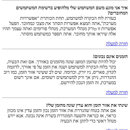
איך אני מונע משם המשתמש שלי מלהופיע ברשימת המשתמשים
המחוברים?
בעזרת לוח הבקרה למשתמש, תחת הכותרת “אפשרויות
מערכת”,אתה תמצא אפשרות
הסתר את מצבי כמחובר
. הפעל
אפשרות זו
ורק מנהלי המערכת, מנהלי פורומים ואתה עצמך תהיו
כן
אלה שיראו אותך מחובר. אתה תספר כמשתמש מוסתר.
חזרה למעלה
הזמנים אינם נכונים!
יכול להיות שהזמן המוצג שונה מהזמנים באזורך. אם זאת הבעיה,
בקר בלוח הבקרה למשתמש ושנה את הזמן על פי אזורך, לדוגמה
לונדון, פאריס, ניו יורק, וכדומה. שים לב ששינוי אזור הזמן, כמו רוב
ההגדרות, ניתן אך ורק למשתמשים רשומים. אם אינך רשום
במערכת, זה הזמן הנכון להירשם.
חזרה למעלה
שינתי את אזור הזמן והוא עדין שונה מהזמן שלי!
אם אתה בטוח שהגדרת את אזור הזמן נכון והזמן עדין אינו מכוון
כראוי, אז כנראה והשעה המוגדרת בשרת אינה נכונה. אנא יידע
מנהל ראשי כדי לתקן את הבעיה