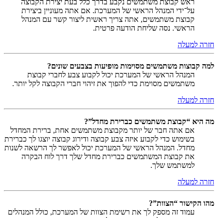
ראש קבוצת משתמשים נקבע בדרך כלל בעת יצירת הקבוצה
על־ידי המנהל הראשי של המערכת. אם אתה מעוניין ביצירת
קבוצת משתמשים, אתה צריך ראשית ליצור קשר עם המנהל
הראשי. נסה שליחת הודעה פרטית.
חזרה למעלה
למה קבוצות משתמשים מסוימות מופיעות בצבעים שונים?
המנהל הראשי של המערכת יכול לקבוע צבע לחברי קבוצת
משתמשים מסוימת כדי להפוך את זיהוי חברי הקבוצה לקל יותר.
חזרה למעלה
מה היא “קבוצת משתמשים כברירת מחדל”?
אם אתה חבר של יותר מקבוצת משתמשים אחת, ברירת המחדל
בשימוש כדי לקבוע איזה צבע קבוצה ודירוג קבוצה יוצגו לך כברירת
מחדל. המנהל הראשי של המערכת יכול לאפשר לך הרשאה לשנות
את קבוצת המשתמשים כברירת מחדל שלך דרך לוח הבקרה
למשתמש שלך.
חזרה למעלה
מהו הקישור “הצוות”?
עמוד זה מספק לך את רשימת הצוות של המערכת, כולל המנהלים