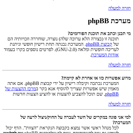
חזרה למעלה
מערכת phpBB
מי תכנן וכתב את תוכנת הפורומים?
תוכנה זו (בצורה הלא ערוכה שלה) נוצרה, שוחררה וזכויותיה הם
של
קבוצת phpBB
. המערכת נבנתה תחת רישיון חופשי וניתנת
לעריכה חופשית ומלאה (GNU-2.0). לפרטים נוספים בקרו בעמוד
אודות המערכת
.
חזרה למעלה
מדוע אפשרות כזו או אחרת לא קיימת?
המערכת נכתבה וקיבלה רישיון על ידי קבוצת phpBB. אם אתה
מאמין שיש אפשרות שצריך להוסיף אנא בקר ב
מרכז ההצעות של
phpBB
, שם תוכל להצביע להצעות או להציע הצעות חדשות
חזרה למעלה
למי אני פונה במקרים של חשד לעברה על החוק/ניצול לרעה של
המערכת?
לכל מנהל ראשי אשר נמצא בקבוצה הנקראת “הצוות”. הדף יכול