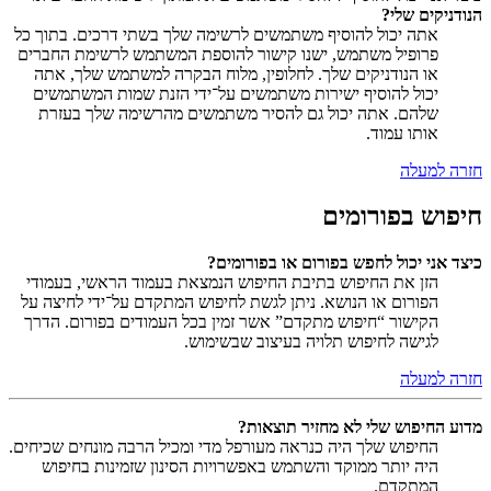
הנודניקים שלי?
אתה יכול להוסיף משתמשים לרשימה שלך בשתי דרכים. בתוך כל
פרופיל משתמש, ישנו קישור להוספת המשתמש לרשימת החברים
או הנודניקים שלך. לחלופין, מלוח הבקרה למשתמש שלך, אתה
יכול להוסיף ישירות משתמשים על־ידי הזנת שמות המשתמשים
שלהם. אתה יכול גם להסיר משתמשים מהרשימה שלך בעזרת
אותו עמוד.
חזרה למעלה
חיפוש בפורומים
כיצד אני יכול לחפש בפורום או בפורומים?
הזן את החיפוש בתיבת החיפוש הנמצאת בעמוד הראשי, בעמודי
הפורום או הנושא. ניתן לגשת לחיפוש המתקדם על־ידי לחיצה על
הקישור “חיפוש מתקדם” אשר זמין בכל העמודים בפורום. הדרך
לגישה לחיפוש תלויה בעיצוב שבשימוש.
חזרה למעלה
מדוע החיפוש שלי לא מחזיר תוצאות?
החיפוש שלך היה כנראה מעורפל מדי ומכיל הרבה מונחים שכיחים.
היה יותר ממוקד והשתמש באפשרויות הסינון שזמינות בחיפוש
המתקדם.