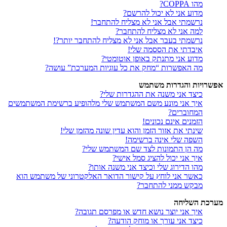
מהו COPPA?
מדוע אני לא יכול להרשם?
נרשמתי אבל אני לא מצליח להתחבר!
למה אני לא מצליח להתחבר?
נרשמתי בעבר אבל אני לא מצליח להתחבר יותר?!
איבדתי את הססמה שלי!
מדוע אני מתנתק באופן אוטומטי?
מה האפשרות “מחק את כל עוגיות המערכת” עושה?
אפשרויות והגדרות משתמש
כיצד אני משנה את ההגדרות שלי?
איך אני מונע משם המשתמש שלי מלהופיע ברשימת המשתמשים
המחוברים?
הזמנים אינם נכונים!
שינתי את אזור הזמן והוא עדין שונה מהזמן שלי!
השפה שלי אינה ברשימה!
מה הן התמונות לצד שם המשתמש שלי?
איך אני יכול להציג סמל אישי?
מהו הדירוג שלי וכיצד אני משנה אותו?
כאשר אני לוחץ על קישור הדואר האלקטרוני של משתמש הוא
מבקש ממני להתחבר?
מערכת השליחה
איך אני יוצר נושא חדש או מפרסם תגובה?
כיצד אני עורך או מוחק הודעה?