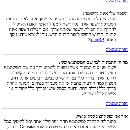
חזרה למעלה
השפה שלי אינה ברשימה!
או שהמנהל הראשי לא התקין השפה או שאף אחד לא תרגם את
המערכת לשפה שלך. נסה לשאול מנהל ראשי האם הוא יכול
להתקין את חבילת השפה שאתה צריך. אם חבילת השפה אינה
קיימת, תרגיש חופשי ליצור תרגום חדש. ניתן למצוא מידע נוסף
באתר
phpBB
®.
חזרה למעלה
מה הן התמונות לצד שם המשתמש שלי?
ישנם שני סוגי תמונות אשר עשויים להופיע יחד עם שם המשתמש
כאשר צופים בהודעות. אחד מהם עשוי להיות תמונה הקשורה
לדרגה שלך, בדרך כלל בצורה של כוכבים, ריבועים או נקודות,
המציין כמה הודעות כתבת או את מעמדך בפורום. תמונה אחרת,
בדרך כלל גדולה יותר, ידועה כסמל אישי ובדרך כלל ייחודית או
אישית לכל משתמש.
חזרה למעלה
איך אני יכול להציג סמל אישי?
בתוך לוח הבקרה למשתמש תחת "פרופיל" אתה יכול להוסיף סמל
אישי באמצעות אחת מארבע השיטות הבאות: Gravatar, גלריה,