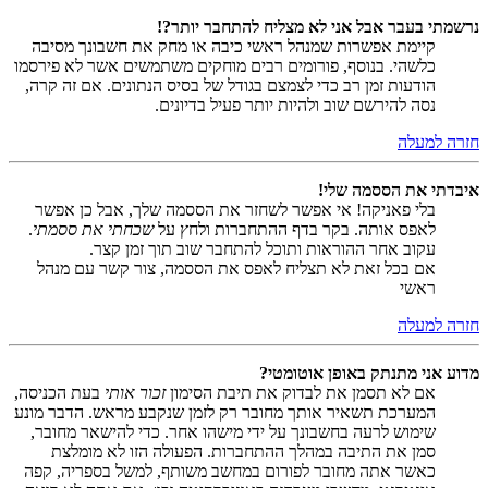
נרשמתי בעבר אבל אני לא מצליח להתחבר יותר?!
קיימת אפשרות שמנהל ראשי כיבה או מחק את חשבונך מסיבה
כלשהי. בנוסף, פורומים רבים מוחקים משתמשים אשר לא פירסמו
הודעות זמן רב כדי לצמצם בגודל של בסיס הנתונים. אם זה קרה,
נסה להירשם שוב ולהיות יותר פעיל בדיונים.
חזרה למעלה
איבדתי את הססמה שלי!
בלי פאניקה! אי אפשר לשחזר את הססמה שלך, אבל כן אפשר
לאפס אותה. בקר בדף ההתחברות ולחץ על
שכחתי את ססמתי
.
עקוב אחר ההוראות ותוכל להתחבר שוב תוך זמן קצר.
אם בכל זאת לא תצליח לאפס את הססמה, צור קשר עם מנהל
ראשי
חזרה למעלה
מדוע אני מתנתק באופן אוטומטי?
אם לא תסמן את לבדוק את תיבת הסימון
זכור אותי
בעת הכניסה,
המערכת תשאיר אותך מחובר רק לזמן שנקבע מראש. הדבר מונע
שימוש לרעה בחשבונך על ידי מישהו אחר. כדי להישאר מחובר,
סמן את התיבה במהלך ההתחברות. הפעולה הזו לא מומלצת
כאשר אתה מחובר לפורום במחשב משותף, למשל בספריה, קפה