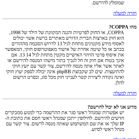
שמומלץ להירשם.
חזרה למעלה
מהו COPPA?
COPPA, או החוק לפרטיות והגנה המקוונת של הילד של 1998,
הוא חוק בארצות הברית הדורש מאתרים ברשת אשר יכולים
לאסוף מידע מקטינים מתחת לגיל 13 לדרוש הסכמה מההורים
בכתב או כל שיטה אחרת של אישור מאפוטרופוס חוקי, המאפשר
את איסוף פרטי הזיהוי האישיים מקטין מתחת לגיל 14 13. אם
אינך בטוח אם חוק זה חל לגביך בתור מישהו המנסה להירשם או
לאתר אשר אליו אתה מנסה להירשם, צור קשר עם יועץ חוקי
להתיעצות. שים לב שקבוצת phpBB אינה יכולה לספק יעוץ חוקי
ואינה נקודה ליצירת קשר לענייני חוק מכל סוג, ובפרט הרשום
להלן.
חזרה למעלה
מדוע אני לא יכול להרשם?
יש אפשרות שמנהל ראשי סגר את ההרשמה כדי למנוע ממבקרים
חדשים להירשם. לחילופין ייתכן שמנהל ראשי חסם את כתובת ה-
IP שלך או את שם המשתמש שאתה מנסה לרשום. צור קשר עם
מנהל ראשי לסיוע.