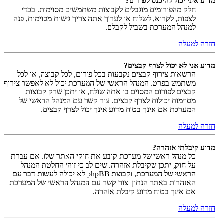
מדוע איני יכול להיכנס לפורום?
חלק מהפורומים מוגבלים לקבוצות משתמשים מסוימות. בכדי
לצפות, לקרוא, לשלוח או לערוך אתה צריך גישות מסוימות, פנה
למנהל המערכת בשביל לקבלם.
חזרה למעלה
מדוע אני לא יכול לצרף קבצים?
הרשאות צירוף קבצים נקבעות בכל פורום, לכל קבוצה, או לכל
משתמש בפרט. המנהל הראשי של המערכת יכול לא לאפשר צירוף
קבצים לפורום המסוים בו אתה שולח, או יתכן שרק קבוצות
מסוימות יכולות לצרף קבצים. צור קשר עם המנהל הראשי של
המערכת אם אינך בטוח מדוע אינך יכול לצרף קבצים.
חזרה למעלה
מדוע קיבלתי אזהרה?
כל מנהל ראשי של מערכת קובע את חוקי האתר שלו. אם עברת
על חוק, יתכן שקיבלת אזהרה. שים לב כי זוהי החלטת המנהל
הראשי של המערכת, וקבוצת phpBB לא יכולה לעשות דבר עם
האזהרות באתר הנתון. צור קשר עם המנהל הראשי של המערכת
אם אינך בטוח מדוע קיבלת אזהרה.
חזרה למעלה