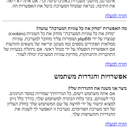
אינטרנט, מחשבי מעבדות באוניברסיטה וכו׳. אם אתה לא רואה
את התיבה, כנראה שמנהל המערכת ביטל את האפשרות הזו.
חזרה למעלה
מה האפשרות “מחק את כל עוגיות המערכת” עושה?
"מחק את כל עוגיות המערכת" מוחק את כל העוגיות (cookies)
שנוצרו על ידי phpBB ושומרות עליך מחובר למערכת. עוגיות
ממלאות תפקידים נוספים כמו מעקב קריאה של נושאים והודעות
אם האפשרות הופעלה על ידי מנהל ראשי. אם נתקלת בבעיות של
התחברות והתנתקות, מחיקת עוגיות המערכת יכולה לעזור.
חזרה למעלה
אפשרויות והגדרות משתמש
כיצד אני משנה את ההגדרות שלי?
אם אתה משתמש רשום, כל הגדרותיך שמורות במסד הנתונים.
כדי לשנותם, בקר בלוח הבקרה למשתמש שלך; בדרך כלל ניתן
למצוא קישור על ידי לחיצה על שם המשתמש שלך בחלק העליון
של דפי מערכת הפורומים. מערכת זו תאפשר לך לשנות את
ההגדרות וההעדפות שלך.
חזרה למעלה