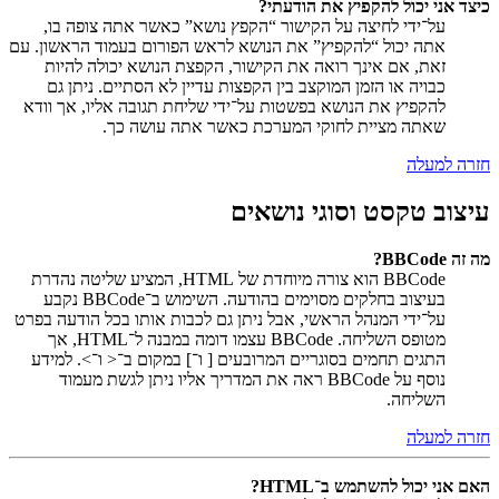
כיצד אני יכול להקפיץ את הודעתי?
על־ידי לחיצה על הקישור “הקפץ נושא” כאשר אתה צופה בו,
אתה יכול “להקפיץ” את הנושא לראש הפורום בעמוד הראשון. עם
זאת, אם אינך רואה את הקישור, הקפצת הנושא יכולה להיות
כבויה או הזמן המוקצב בין הקפצות עדיין לא הסתיים. ניתן גם
להקפיץ את הנושא בפשטות על־ידי שליחת תגובה אליו, אך וודא
שאתה מציית לחוקי המערכת כאשר אתה עושה כך.
חזרה למעלה
עיצוב טקסט וסוגי נושאים
מה זה BBCode?
BBCode הוא צורה מיוחדת של HTML, המציע שליטה נהדרת
בעיצוב בחלקים מסוימים בהודעה. השימוש ב־BBCode נקבע
על־ידי המנהל הראשי, אבל ניתן גם לכבות אותו בכל הודעה בפרט
מטופס השליחה. BBCode עצמו דומה במבנה ל־HTML, אך
התגים תחמים בסוגריים המרובעים [ ו־] במקום ב־< ו־>. למידע
נוסף על BBCode ראה את המדריך אליו ניתן לגשת מעמוד
השליחה.
חזרה למעלה
האם אני יכול להשתמש ב־HTML?