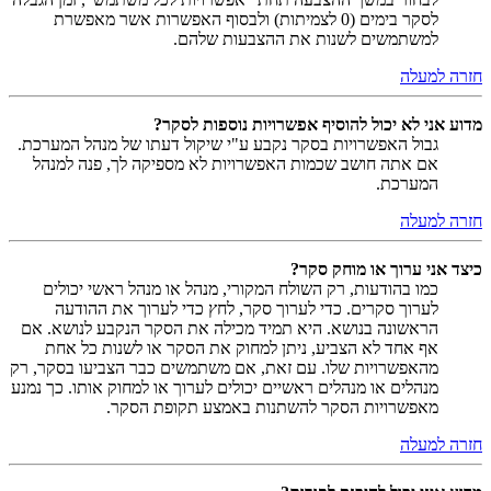
לסקר בימים (0 לצמיתות) ולבסוף האפשרות אשר מאפשרת
למשתמשים לשנות את ההצבעות שלהם.
חזרה למעלה
מדוע אני לא יכול להוסיף אפשרויות נוספות לסקר?
גבול האפשרויות בסקר נקבע ע"י שיקול דעתו של מנהל המערכת.
אם אתה חושב שכמות האפשרויות לא מספיקה לך, פנה למנהל
המערכת.
חזרה למעלה
כיצד אני ערוך או מוחק סקר?
כמו בהודעות, רק השולח המקורי, מנהל או מנהל ראשי יכולים
לערוך סקרים. כדי לערוך סקר, לחץ כדי לערוך את ההודעה
הראשונה בנושא. היא תמיד מכילה את הסקר הנקבע לנושא. אם
אף אחד לא הצביע, ניתן למחוק את הסקר או לשנות כל אחת
מהאפשרויות שלו. עם זאת, אם משתמשים כבר הצביעו בסקר, רק
מנהלים או מנהלים ראשיים יכולים לערוך או למחוק אותו. כך נמנע
מאפשרויות הסקר להשתנות באמצע תקופת הסקר.
חזרה למעלה