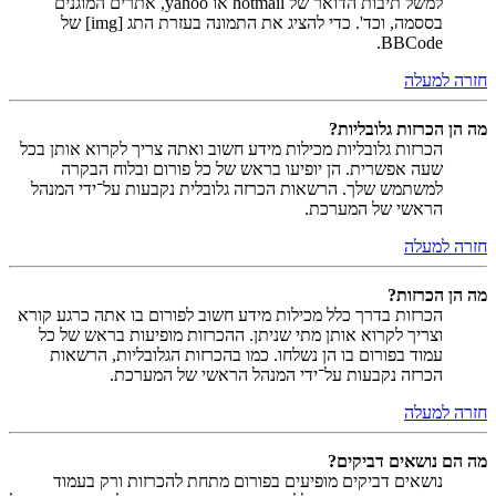
למשל תיבות הדואר של hotmail או yahoo, אתרים המוגנים
בססמה, וכד'. כדי להציג את התמונה בעזרת התג [img] של
BBCode.
חזרה למעלה
מה הן הכרזות גלובליות?
הכרזות גלובליות מכילות מידע חשוב ואתה צריך לקרוא אותן בכל
שעה אפשרית. הן יופיעו בראש של כל פורום ובלוח הבקרה
למשתמש שלך. הרשאות הכרזה גלובלית נקבעות על־ידי המנהל
הראשי של המערכת.
חזרה למעלה
מה הן הכרזות?
הכרזות בדרך כלל מכילות מידע חשוב לפורום בו אתה כרגע קורא
וצריך לקרוא אותן מתי שניתן. ההכרזות מופיעות בראש של כל
עמוד בפורום בו הן נשלחו. כמו בהכרזות הגלובליות, הרשאות
הכרזה נקבעות על־ידי המנהל הראשי של המערכת.
חזרה למעלה
מה הם נושאים דביקים?
נושאים דביקים מופיעים בפורום מתחת להכרזות ורק בעמוד