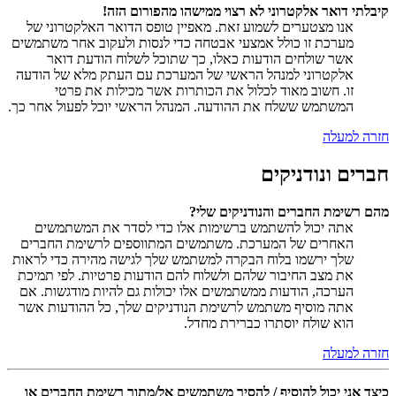
קיבלתי דואר אלקטרוני לא רצוי ממישהו מהפורום הזה!
אנו מצטערים לשמוע זאת. מאפיין טופס הדואר האלקטרוני של
מערכת זו כולל אמצעי אבטחה כדי לנסות ולעקוב אחר משתמשים
אשר שולחים הודעות כאלו, כך שתוכל לשלוח הודעת דואר
אלקטרוני למנהל הראשי של המערכת עם העתק מלא של הודעה
זו. חשוב מאוד לכלול את הכותרות אשר מכילות את פרטי
המשתמש ששלח את ההודעה. המנהל הראשי יוכל לפעול אחר כך.
חזרה למעלה
חברים ונודניקים
מהם רשימת החברים והנודניקים שלי?
אתה יכול להשתמש ברשימות אלו כדי לסדר את המשתמשים
האחרים של המערכת. משתמשים המתווספים לרשימת החברים
שלך ירשמו בלוח הבקרה למשתמש שלך לגישה מהירה כדי לראות
את מצב החיבור שלהם ולשלוח להם הודעות פרטיות. לפי תמיכת
הערכה, הודעות ממשתמשים אלו יכולות גם להיות מודגשות. אם
אתה מוסיף משתמש לרשימת הנודניקים שלך, כל ההודעות אשר
הוא שולח יוסתרו כברירת מחדל.
חזרה למעלה
כיצד אני יכול להוסיף / להסיר משתמשים אל/מתוך רשימת החברים או