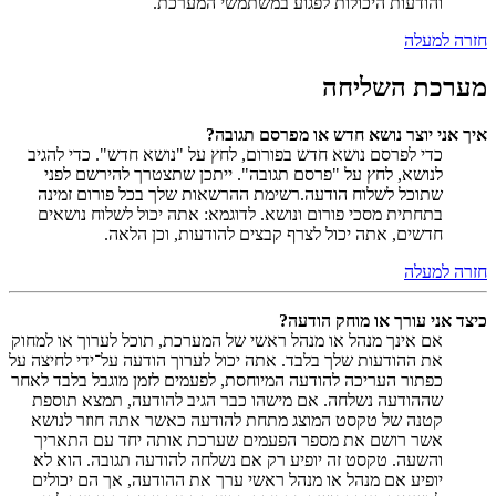
והודעות היכולות לפגוע במשתמשי המערכת.
חזרה למעלה
מערכת השליחה
איך אני יוצר נושא חדש או מפרסם תגובה?
כדי לפרסם נושא חדש בפורום, לחץ על "נושא חדש". כדי להגיב
לנושא, לחץ על "פרסם תגובה". ייתכן שתצטרך להירשם לפני
שתוכל לשלוח הודעה.רשימת ההרשאות שלך בכל פורום זמינה
בתחתית מסכי פורום ונושא. לדוגמא: אתה יכול לשלוח נושאים
חדשים, אתה יכול לצרף קבצים להודעות, וכן הלאה.
חזרה למעלה
כיצד אני עורך או מוחק הודעה?
אם אינך מנהל או מנהל ראשי של המערכת, תוכל לערוך או למחוק
את ההודעות שלך בלבד. אתה יכול לערוך הודעה על־ידי לחיצה על
כפתור העריכה להודעה המיוחסת, לפעמים לזמן מוגבל בלבד לאחר
שההודעה נשלחה. אם מישהו כבר הגיב להודעה, תמצא תוספת
קטנה של טקסט המוצג מתחת להודעה כאשר אתה חוזר לנושא
אשר רושם את מספר הפעמים שערכת אותה יחד עם התאריך
והשעה. טקסט זה יופיע רק אם נשלחה להודעה תגובה. הוא לא
יופיע אם מנהל או מנהל ראשי ערך את ההודעה, אך הם יכולים