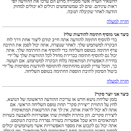
להשאיר הערה אשר מסבירה מדוע הם ערכו את ההודעה לפי
ראות עיניהם. שים לב שמשתמשים רגילים לא יכולים למחוק
הודעה לאחר שקיבלה תגובה.
חזרה למעלה
כיצד אני מוסיף חתימה להודעות שלי?
כדי להוסיף חתימה להודעה אתה חייב קודם ליצור אחת דרך לוח
הבקרה למשתמש שלך. לאחר שנוצרה, אתה יכול לסמן את התיבה
צרף חתימה
בטופס השליחה כדי להוסיף את החתימה שלך. אתה
יכול גם להוסיף חתימה כברירת מחדל לכל ההודעות שלך על־ידי
בחירת האפשרות המתאימה בלוח הבקרה למשתמש. אם תעשה
כך, תוכל עדיין למנוע מהחתימה להתווסף להודעות מסוימות על־ידי
ביטול הסימון לתיבת הוספת החתימה בטופס השליחה.
חזרה למעלה
כיצד אני יוצר סקר?
בזמן שליחת נושא חדש או עריכת ההודעה הראשונה של הנושא,
לחץ על התווית “יצירת סקר” תחת טופס השליחה הראשי. אם
אתה לא יכול לראות אותה, אין לך את ההרשאות המתאימות
ליצירת סקרים. הזן כותרת ולפחות שתי אפשרויות להצבעה בשדות
המתאימים וודא שכל אפשרות בשורה נפרדת בתיבת הטקסט.
אתה יכול גם לקבוע את מספר האפשרויות אשר משתמשים יכולים
לבחור במשך ההצבעה תחת “אפשרויות לכל משתמש”, זמן הגבלה