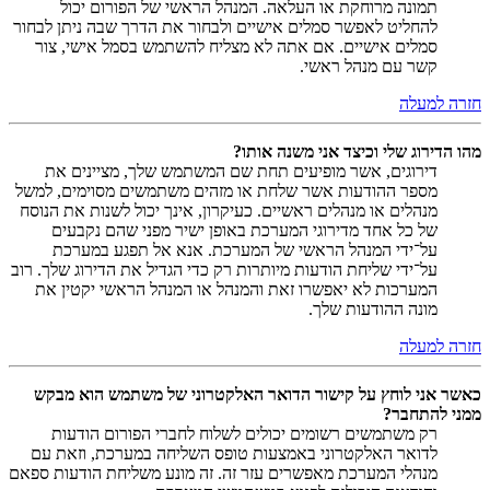
תמונה מרוחקת או העלאה. המנהל הראשי של הפורום יכול
להחליט לאפשר סמלים אישיים ולבחור את הדרך שבה ניתן לבחור
סמלים אישיים. אם אתה לא מצליח להשתמש בסמל אישי, צור
קשר עם מנהל ראשי.
חזרה למעלה
מהו הדירוג שלי וכיצד אני משנה אותו?
דירוגים, אשר מופיעים תחת שם המשתמש שלך, מציינים את
מספר ההודעות אשר שלחת או מזהים משתמשים מסוימים, למשל
מנהלים או מנהלים ראשיים. כעיקרון, אינך יכול לשנות את הנוסח
של כל אחד מדירוגי המערכת באופן ישיר מפני שהם נקבעים
על־ידי המנהל הראשי של המערכת. אנא אל תפגע במערכת
על־ידי שליחת הודעות מיותרות רק כדי הגדיל את הדירוג שלך. רוב
המערכות לא יאפשרו זאת והמנהל או המנהל הראשי יקטין את
מונה ההודעות שלך.
חזרה למעלה
כאשר אני לוחץ על קישור הדואר האלקטרוני של משתמש הוא מבקש
ממני להתחבר?
רק משתמשים רשומים יכולים לשלוח לחברי הפורום הודעות
לדואר האלקטרוני באמצעות טופס השליחה במערכת, וזאת עם
מנהלי המערכת מאפשרים עזר זה. זה מונע משליחת הודעות ספאם