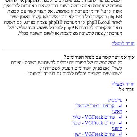
לשמש גם עזר להערותיכם. שים לב שלקבוצת phpBB
אין לחלוטין
סמכות שיפוטית
ואינה יכולה בשום דרך לשאת באחריות לגבי איך,
איפה או על־ידי מי מערכת זו בשימוש. אל תצור קשר עם קבוצת
phpBB בהקשר לכל חומר לא חוקי אשר
לא קשור באופן ישיר
לאתר phpBB.co.il או המערכת phpBB עצמה בפרט. אם תשלח
דואר אלקטרוני לקבוצת phpBB
לגבי כל שימוש בצד שלישי
של
מערכת זו, צפה לתשובה מצומצמת או לשום תשובה בכלל.
חזרה למעלה
איך אני יוצר קשר עם מנהל הפורומים?
כל המשתמשים של הפורומים יכולים להשתמש בטופס “יצירת
קשר”, אם מנהל הפורומים הפעיל אפשרות זו.
משתמשים רשומים יכולים לצפות גם בעמוד “הצוות”.
חזרה למעלה
עבור אל
פייסבוק
↲ קבוצת "רטרו ישראל"
ראשי
↲ פורום VGFreak - כללי
↲ פורום VGFreak - טכני
חיצוני
↲ פורום VGFreak - ישן