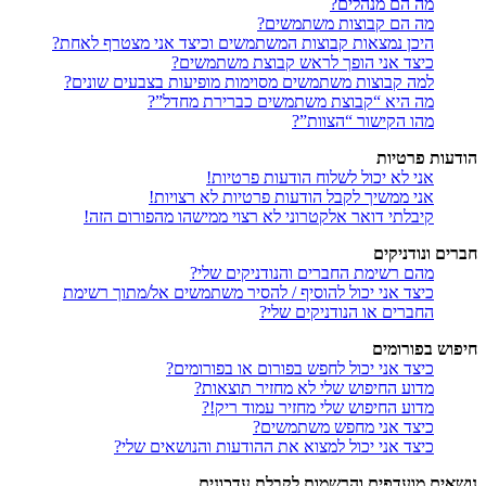
מה הם מנהלים?
מה הם קבוצות משתמשים?
היכן נמצאות קבוצות המשתמשים וכיצד אני מצטרף לאחת?
כיצד אני הופך לראש קבוצת משתמשים?
למה קבוצות משתמשים מסוימות מופיעות בצבעים שונים?
מה היא “קבוצת משתמשים כברירת מחדל”?
מהו הקישור “הצוות”?
הודעות פרטיות
אני לא יכול לשלוח הודעות פרטיות!
אני ממשיך לקבל הודעות פרטיות לא רצויות!
קיבלתי דואר אלקטרוני לא רצוי ממישהו מהפורום הזה!
חברים ונודניקים
מהם רשימת החברים והנודניקים שלי?
כיצד אני יכול להוסיף / להסיר משתמשים אל/מתוך רשימת
החברים או הנודניקים שלי?
חיפוש בפורומים
כיצד אני יכול לחפש בפורום או בפורומים?
מדוע החיפוש שלי לא מחזיר תוצאות?
מדוע החיפוש שלי מחזיר עמוד ריק!?
כיצד אני מחפש משתמשים?
כיצד אני יכול למצוא את ההודעות והנושאים שלי?
נושאים מועדפים והרשמות לקבלת עדכונים