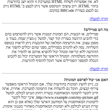
לא. אין אפשרות לשלוח HTML במערכת זו והוא יוצג בהודעות
בתור HTML. רוב עיצובי הטקסט אשר ניתן לבצע ב־HTML ניתן
גם לבצע בעזרת BBCode במקום.
חזרה למעלה
מה הם סמיילים?
סמיילים, או הבעות, הם תמונות קטנות אשר ניתן להשתמש בהם
כדי להביע הרגשה בעזרת קוד קצר, למשל :) מציין שמח, בעוד :(
מסמן עצוב. את הרשימה המלאה של ההבעות ניתן לראות בטופס
השליחה. נסה לא להגזים בסמיילים, מפני שהם יכולים להפוך את
ההודעה ללא קריאה ומנהל יכול להוציא אותם או להסיר את
ההודעה בשלמותה. המנהל הראשי של המערכת יכול גם לקבוע
הגבלה למספר הסמיילים אשר תוכל להוסיף להודעות.
חזרה למעלה
האם אני יכול לפרסם תמונות?
כן, ניתן להציג תמונות בהודעות שלך. אם המנהל הראשי מאפשר
צירוף קבצים, תוכל גם להעלות את התמונה למערכת. אחרת, אתה
חייב לקשר לתמונה המאוחסנת בשרת רחוק הנגיש לכולם, למשל
http://www.example.com/my-picture.gif. אינך יכול לקשר
לתמונות המאוחסנות על המחשב האישי שלך (אלא אם כן הוא
שרת הנגיש לכולם) ולא תמונות המאוחסנות מאחורי מנגנוני אימות,