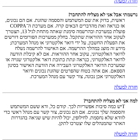
חזרה למעלה
נרשמתי אבל אני לא מצליח להתחבר!
ראשית, בדוק את שם המשתמש והססמה שהזנת. אם הם נכונים,
אז כנראה ואת מהדברים הבאים קרה. אם מערכת ה־COPPA
פועלת במערכת ובהרשמה סימנת שאתה מתחת לגיל 13, תצטרך
לעקוב אחר ההוראות שתקבל. בחלק ממערכות הפורומים דורשים
את הפעלת החשבון, על ידי דואר אלקטרוני או מנהל המערכת;
מידע זה מוצג במהלך ההרשמה. אם האישור להרשמה נשלח
לדואר האלקטרוני, עקוב אחר ההוראות. אם לא קיבלת הודעה
לדואר האלקטרוני, כנראה ונתת כתובת דואר אלקטרוני שגויה או
שמערכת הדואר האלקטרוני העבירה את הודעת האישור בסינון
הספאם. אם אתה בטוח שהפרטים שהזנת נכונים ודואר
האלקטרוני אכן נכונה, צור קשר עם מנהל המערכת.
חזרה למעלה
למה אני לא מצליח להתחבר?
Tיש כמה סיבות אפשריות לכך. קודם כל, ודא ששם המשתמש
והססמה שלך נכונים. אם הם נכונים, צור קשר עם מנהל ראשי כדי
לוודא שלא נחסמת. לחילופין, יכול להיות שיש שגיאה בהגדרות
האתר שהמנהלים שלו יצטרכו לתקן.
חזרה למעלה