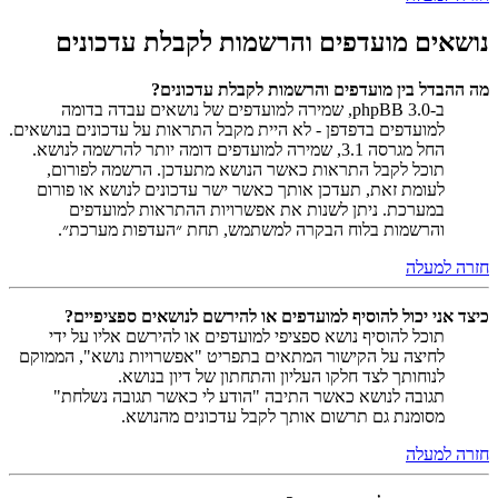
נושאים מועדפים והרשמות לקבלת עדכונים
מה ההבדל בין מועדפים והרשמות לקבלת עדכונים?
ב-phpBB 3.0, שמירה למועדפים של נושאים עבדה בדומה
למועדפים בדפדפן - לא היית מקבל התראות על עדכונים בנושאים.
החל מגרסה 3.1, שמירה למועדפים דומה יותר להרשמה לנושא.
תוכל לקבל התראות כאשר הנושא מתעדכן. הרשמה לפורום,
לעומת זאת, תעדכן אותך כאשר ישר עדכונים לנושא או פורום
במערכת. ניתן לשנות את אפשרויות ההתראות למועדפים
והרשמות בלוח הבקרה למשתמש, תחת ״העדפות מערכת״.
חזרה למעלה
כיצד אני יכול להוסיף למועדפים או להירשם לנושאים ספציפיים?
תוכל להוסיף נושא ספציפי למועדפים או להירשם אליו על ידי
לחיצה על הקישור המתאים בתפריט "אפשרויות נושא", הממוקם
לנוחותך לצד חלקו העליון והתחתון של דיון בנושא.
תגובה לנושא כאשר התיבה "הודע לי כאשר תגובה נשלחת"
מסומנת גם תרשום אותך לקבל עדכונים מהנושא.
חזרה למעלה