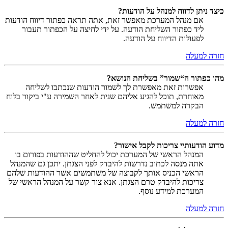
כיצד ניתן לדווח למנהל על הודעות?
אם מנהל המערכת מאפשר זאת, אתה תראה כפתור דיווח הודעות
ליד כפתור השליחת הודעה. על ידי לחיצה על הכפתור תעבור
לפעולות הדיווח על הודעה.
חזרה למעלה
מהו כפתור ה“שמור” בשליחת הנושא?
אפשרות זאת מאפשרת לך לשמור הודעות שנכתבו לשליחה
מאוחרת, תוכל להגיע אליהם שנית לאחר השמירה ע"י ביקור בלוח
הבקרה למשתמש.
חזרה למעלה
מדוע הודעותיי צריכות לקבל אישור?
המנהל הראשי של המערכת יכול להחליט שההודעות בפורום בו
אתה מנסה לכתוב נדרשות להיבדק לפני הצגתן. יתכן גם שהמנהל
הראשי הכניס אותך לקבוצה של משתמשים אשר ההודעות שלהם
צריכות להיבדק טרם הצגתן. אנא צור קשר על המנהל הראשי של
המערכת למידע נוסף.
חזרה למעלה