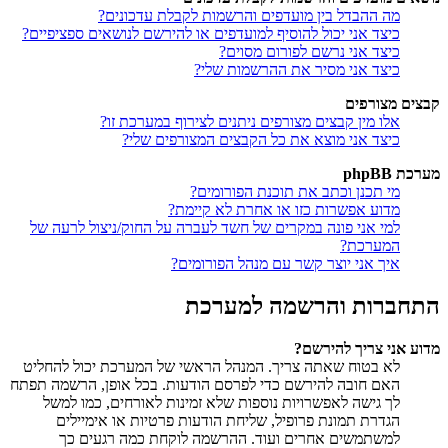
מה ההבדל בין מועדפים והרשמות לקבלת עדכונים?
כיצד אני יכול להוסיף למועדפים או להירשם לנושאים ספציפיים?
כיצד אני נרשם לפורום מסוים?
כיצד אני מסיר את ההרשמות שלי?
קבצים מצורפים
אלו מין קבצים מצורפים ניתנים לצירוף במערכת זו?
כיצד אני מוצא את כל הקבצים המצורפים שלי?
מערכת phpBB
מי תכנן וכתב את תוכנת הפורומים?
מדוע אפשרות כזו או אחרת לא קיימת?
למי אני פונה במקרים של חשד לעברה על החוק/ניצול לרעה של
המערכת?
איך אני יוצר קשר עם מנהל הפורומים?
התחברות והרשמה למערכת
מדוע אני צריך להירשם?
לא בטוח שאתה צריך. המנהל הראשי של המערכת יכול להחליט
האם חובה להירשם כדי לפרסם הודעות. בכל אופן, הרשמה תפתח
לך גישה לאפשרויות נוספות שלא זמינות לאורחים, כמו למשל
הגדרת תמונת פרופיל, שליחת הודעות פרטיות או אימיילים
למשתמשים אחרים ועוד. ההרשמה לוקחת כמה רגעים כך