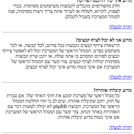
מדוע איני יכול להיכנס לפורום?
חלק מהפורומים מוגבלים לקבוצות משתמשים מסוימות. בכדי
לצפות, לקרוא, לשלוח או לערוך אתה צריך גישות מסוימות, פנה
למנהל המערכת בשביל לקבלם.
חזרה למעלה
מדוע אני לא יכול לצרף קבצים?
הרשאות צירוף קבצים נקבעות בכל פורום, לכל קבוצה, או לכל
משתמש בפרט. המנהל הראשי של המערכת יכול לא לאפשר צירוף
קבצים לפורום המסוים בו אתה שולח, או יתכן שרק קבוצות
מסוימות יכולות לצרף קבצים. צור קשר עם המנהל הראשי של
המערכת אם אינך בטוח מדוע אינך יכול לצרף קבצים.
חזרה למעלה
מדוע קיבלתי אזהרה?
כל מנהל ראשי של מערכת קובע את חוקי האתר שלו. אם עברת
על חוק, יתכן שקיבלת אזהרה. שים לב כי זוהי החלטת המנהל
הראשי של המערכת, וקבוצת phpBB לא יכולה לעשות דבר עם
האזהרות באתר הנתון. צור קשר עם המנהל הראשי של המערכת
אם אינך בטוח מדוע קיבלת אזהרה.
חזרה למעלה