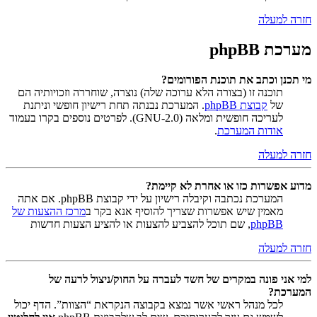
חזרה למעלה
מערכת phpBB
מי תכנן וכתב את תוכנת הפורומים?
תוכנה זו (בצורה הלא ערוכה שלה) נוצרה, שוחררה וזכויותיה הם
של
קבוצת phpBB
. המערכת נבנתה תחת רישיון חופשי וניתנת
לעריכה חופשית ומלאה (GNU-2.0). לפרטים נוספים בקרו בעמוד
אודות המערכת
.
חזרה למעלה
מדוע אפשרות כזו או אחרת לא קיימת?
המערכת נכתבה וקיבלה רישיון על ידי קבוצת phpBB. אם אתה
מאמין שיש אפשרות שצריך להוסיף אנא בקר ב
מרכז ההצעות של
phpBB
, שם תוכל להצביע להצעות או להציע הצעות חדשות
חזרה למעלה
למי אני פונה במקרים של חשד לעברה על החוק/ניצול לרעה של
המערכת?
לכל מנהל ראשי אשר נמצא בקבוצה הנקראת “הצוות”. הדף יכול