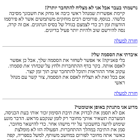
נרשמתי בעבר אבל אני לא מצליח להתחבר יותר?!
קיימת אפשרות שמנהל ראשי כיבה או מחק את חשבונך מסיבה
כלשהי. בנוסף, פורומים רבים מוחקים משתמשים אשר לא פירסמו
הודעות זמן רב כדי לצמצם בגודל של בסיס הנתונים. אם זה קרה,
נסה להירשם שוב ולהיות יותר פעיל בדיונים.
חזרה למעלה
איבדתי את הססמה שלי!
בלי פאניקה! אי אפשר לשחזר את הססמה שלך, אבל כן אפשר
לאפס אותה. בקר בדף ההתחברות ולחץ על
שכחתי את ססמתי
.
עקוב אחר ההוראות ותוכל להתחבר שוב תוך זמן קצר.
אם בכל זאת לא תצליח לאפס את הססמה, צור קשר עם מנהל
ראשי
חזרה למעלה
מדוע אני מתנתק באופן אוטומטי?
אם לא תסמן את לבדוק את תיבת הסימון
זכור אותי
בעת הכניסה,
המערכת תשאיר אותך מחובר רק לזמן שנקבע מראש. הדבר מונע
שימוש לרעה בחשבונך על ידי מישהו אחר. כדי להישאר מחובר,
סמן את התיבה במהלך ההתחברות. הפעולה הזו לא מומלצת
כאשר אתה מחובר לפורום במחשב משותף, למשל בספריה, קפה