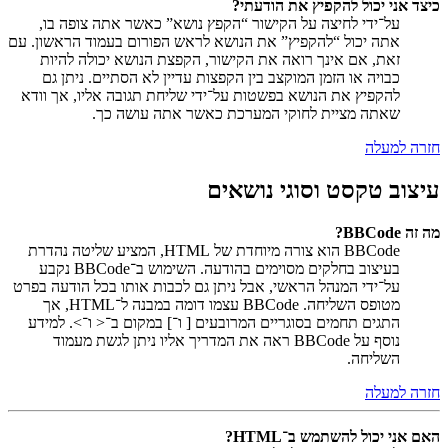
כיצד אני יכול להקפיץ את הודעתי?
על־ידי לחיצה על הקישור “הקפץ נושא” כאשר אתה צופה בו,
אתה יכול “להקפיץ” את הנושא לראש הפורום בעמוד הראשון. עם
זאת, אם אינך רואה את הקישור, הקפצת הנושא יכולה להיות
כבויה או הזמן המוקצב בין הקפצות עדיין לא הסתיים. ניתן גם
להקפיץ את הנושא בפשטות על־ידי שליחת תגובה אליו, אך וודא
שאתה מציית לחוקי המערכת כאשר אתה עושה כך.
חזרה למעלה
עיצוב טקסט וסוגי נושאים
מה זה BBCode?
BBCode הוא צורה מיוחדת של HTML, המציע שליטה נהדרת
בעיצוב בחלקים מסוימים בהודעה. השימוש ב־BBCode נקבע
על־ידי המנהל הראשי, אבל ניתן גם לכבות אותו בכל הודעה בפרט
מטופס השליחה. BBCode עצמו דומה במבנה ל־HTML, אך
התגים תחמים בסוגריים המרובעים [ ו־] במקום ב־< ו־>. למידע
נוסף על BBCode ראה את המדריך אליו ניתן לגשת מעמוד
השליחה.
חזרה למעלה
האם אני יכול להשתמש ב־HTML?