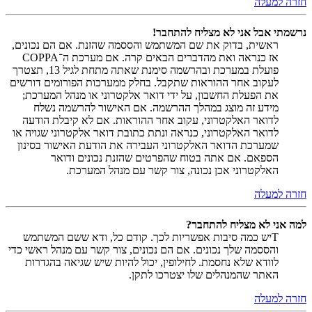
חזרה למעלה
נרשמתי אבל אני לא מצליח להתחבר!
ראשית, בדוק את שם המשתמש והססמה שהזנת. אם הם נכונים,
אז כנראה ואת מהדברים הבאים קרה. אם מערכת ה־COPPA
פועלת במערכת ובהרשמה סימנת שאתה מתחת לגיל 13, תצטרך
לעקוב אחר ההוראות שתקבל. בחלק ממערכות הפורומים דורשים
את הפעלת החשבון, על ידי דואר אלקטרוני או מנהל המערכת;
מידע זה מוצג במהלך ההרשמה. אם האישור להרשמה נשלח
לדואר האלקטרוני, עקוב אחר ההוראות. אם לא קיבלת הודעה
לדואר האלקטרוני, כנראה ונתת כתובת דואר אלקטרוני שגויה או
שמערכת הדואר האלקטרוני העבירה את הודעת האישור בסינון
הספאם. אם אתה בטוח שהפרטים שהזנת נכונים ודואר
האלקטרוני אכן נכונה, צור קשר עם מנהל המערכת.
חזרה למעלה
למה אני לא מצליח להתחבר?
Tיש כמה סיבות אפשריות לכך. קודם כל, ודא ששם המשתמש
והססמה שלך נכונים. אם הם נכונים, צור קשר עם מנהל ראשי כדי
לוודא שלא נחסמת. לחילופין, יכול להיות שיש שגיאה בהגדרות
האתר שהמנהלים שלו יצטרכו לתקן.
חזרה למעלה