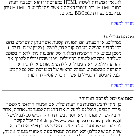
לא. אין אפשרות לשלוח HTML במערכת זו והוא יוצג בהודעות
בתור HTML. רוב עיצובי הטקסט אשר ניתן לבצע ב־HTML ניתן
גם לבצע בעזרת BBCode במקום.
חזרה למעלה
מה הם סמיילים?
סמיילים, או הבעות, הם תמונות קטנות אשר ניתן להשתמש בהם
כדי להביע הרגשה בעזרת קוד קצר, למשל :) מציין שמח, בעוד :(
מסמן עצוב. את הרשימה המלאה של ההבעות ניתן לראות בטופס
השליחה. נסה לא להגזים בסמיילים, מפני שהם יכולים להפוך את
ההודעה ללא קריאה ומנהל יכול להוציא אותם או להסיר את
ההודעה בשלמותה. המנהל הראשי של המערכת יכול גם לקבוע
הגבלה למספר הסמיילים אשר תוכל להוסיף להודעות.
חזרה למעלה
האם אני יכול לפרסם תמונות?
כן, ניתן להציג תמונות בהודעות שלך. אם המנהל הראשי מאפשר
צירוף קבצים, תוכל גם להעלות את התמונה למערכת. אחרת, אתה
חייב לקשר לתמונה המאוחסנת בשרת רחוק הנגיש לכולם, למשל
http://www.example.com/my-picture.gif. אינך יכול לקשר
לתמונות המאוחסנות על המחשב האישי שלך (אלא אם כן הוא
שרת הנגיש לכולם) ולא תמונות המאוחסנות מאחורי מנגנוני אימות,