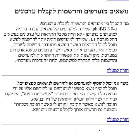
נושאים מועדפים והרשמות לקבלת עדכונים
מה ההבדל בין מועדפים והרשמות לקבלת עדכונים?
ב-phpBB 3.0, שמירה למועדפים של נושאים עבדה בדומה
למועדפים בדפדפן - לא היית מקבל התראות על עדכונים בנושאים.
החל מגרסה 3.1, שמירה למועדפים דומה יותר להרשמה לנושא.
תוכל לקבל התראות כאשר הנושא מתעדכן. הרשמה לפורום,
לעומת זאת, תעדכן אותך כאשר ישר עדכונים לנושא או פורום
במערכת. ניתן לשנות את אפשרויות ההתראות למועדפים
והרשמות בלוח הבקרה למשתמש, תחת ״העדפות מערכת״.
חזרה למעלה
כיצד אני יכול להוסיף למועדפים או להירשם לנושאים ספציפיים?
תוכל להוסיף נושא ספציפי למועדפים או להירשם אליו על ידי
לחיצה על הקישור המתאים בתפריט "אפשרויות נושא", הממוקם
לנוחותך לצד חלקו העליון והתחתון של דיון בנושא.
תגובה לנושא כאשר התיבה "הודע לי כאשר תגובה נשלחת"
מסומנת גם תרשום אותך לקבל עדכונים מהנושא.
חזרה למעלה