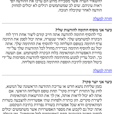
להשאיר הערה אשר מסבירה מדוע הם ערכו את ההודעה לפי
ראות עיניהם. שים לב שמשתמשים רגילים לא יכולים למחוק
הודעה לאחר שקיבלה תגובה.
חזרה למעלה
כיצד אני מוסיף חתימה להודעות שלי?
כדי להוסיף חתימה להודעה אתה חייב קודם ליצור אחת דרך לוח
הבקרה למשתמש שלך. לאחר שנוצרה, אתה יכול לסמן את התיבה
צרף חתימה
בטופס השליחה כדי להוסיף את החתימה שלך. אתה
יכול גם להוסיף חתימה כברירת מחדל לכל ההודעות שלך על־ידי
בחירת האפשרות המתאימה בלוח הבקרה למשתמש. אם תעשה
כך, תוכל עדיין למנוע מהחתימה להתווסף להודעות מסוימות על־ידי
ביטול הסימון לתיבת הוספת החתימה בטופס השליחה.
חזרה למעלה
כיצד אני יוצר סקר?
בזמן שליחת נושא חדש או עריכת ההודעה הראשונה של הנושא,
לחץ על התווית “יצירת סקר” תחת טופס השליחה הראשי. אם
אתה לא יכול לראות אותה, אין לך את ההרשאות המתאימות
ליצירת סקרים. הזן כותרת ולפחות שתי אפשרויות להצבעה בשדות
המתאימים וודא שכל אפשרות בשורה נפרדת בתיבת הטקסט.
אתה יכול גם לקבוע את מספר האפשרויות אשר משתמשים יכולים
לבחור במשך ההצבעה תחת “אפשרויות לכל משתמש”, זמן הגבלה