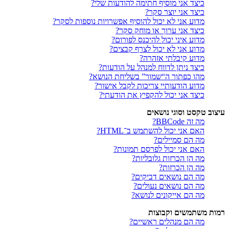
כיצד אני מוסיף חתימה להודעות שלי?
כיצד אני יוצר סקר?
מדוע אני לא יכול להוסיף אפשרויות נוספות לסקר?
כיצד אני ערוך או מוחק סקר?
מדוע איני יכול להיכנס לפורום?
מדוע אני לא יכול לצרף קבצים?
מדוע קיבלתי אזהרה?
כיצד ניתן לדווח למנהל על הודעות?
מהו כפתור ה“שמור” בשליחת הנושא?
מדוע הודעותיי צריכות לקבל אישור?
כיצד אני יכול להקפיץ את הודעתי?
עיצוב טקסט וסוגי נושאים
מה זה BBCode?
האם אני יכול להשתמש ב־HTML?
מה הם סמיילים?
האם אני יכול לפרסם תמונות?
מה הן הכרזות גלובליות?
מה הן הכרזות?
מה הם נושאים דביקים?
מה הם נושאים נעולים?
מה הם אייקונים לנושא?
רמות משתמשים וקבוצות
מה הם מנהלים ראשיים?