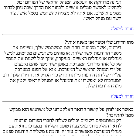
תמונה מרוחקת או העלאה. המנהל הראשי של הפורום יכול
להחליט לאפשר סמלים אישיים ולבחור את הדרך שבה ניתן לבחור
סמלים אישיים. אם אתה לא מצליח להשתמש בסמל אישי, צור
קשר עם מנהל ראשי.
חזרה למעלה
מהו הדירוג שלי וכיצד אני משנה אותו?
דירוגים, אשר מופיעים תחת שם המשתמש שלך, מציינים את
מספר ההודעות אשר שלחת או מזהים משתמשים מסוימים, למשל
מנהלים או מנהלים ראשיים. כעיקרון, אינך יכול לשנות את הנוסח
של כל אחד מדירוגי המערכת באופן ישיר מפני שהם נקבעים
על־ידי המנהל הראשי של המערכת. אנא אל תפגע במערכת
על־ידי שליחת הודעות מיותרות רק כדי הגדיל את הדירוג שלך. רוב
המערכות לא יאפשרו זאת והמנהל או המנהל הראשי יקטין את
מונה ההודעות שלך.
חזרה למעלה
כאשר אני לוחץ על קישור הדואר האלקטרוני של משתמש הוא מבקש
ממני להתחבר?
רק משתמשים רשומים יכולים לשלוח לחברי הפורום הודעות
לדואר האלקטרוני באמצעות טופס השליחה במערכת, וזאת עם
מנהלי המערכת מאפשרים עזר זה. זה מונע משליחת הודעות ספאם