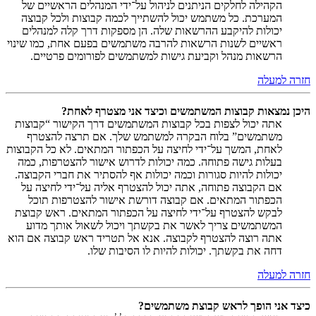
הקהילה לחלקים הניתנים לניהול על־ידי המנהלים הראשיים של
המערכת. כל משתמש יכול להשתייך לכמה קבוצות ולכל קבוצה
יכולות להיקבע ההרשאות שלה. הן מספקות דרך קלה למנהלים
ראשיים לשנות הרשאות להרבה משתמשים בפעם אחת, כמו שינוי
הרשאות מנהל וקביעת גישות למשתמשים לפורומים פרטיים.
חזרה למעלה
היכן נמצאות קבוצות המשתמשים וכיצד אני מצטרף לאחת?
אתה יכול לצפות בכל קבוצות המשתמשים דרך הקישור “קבוצות
משתמשים” בלוח הבקרה למשתמש שלך. אם תרצה להצטרף
לאחת, המשך על־ידי לחיצה על הכפתור המתאים. לא כל הקבוצות
בעלות גישה פתוחה. כמה יכולות לדרוש אישור להצטרפות, כמה
יכולות להיות סגורות וכמה יכולות אף להסתיר את חברי הקבוצה.
אם הקבוצה פתוחה, אתה יכול להצטרף אליה על־ידי לחיצה על
הכפתור המתאים. אם קבוצה דורשת אישור להצטרפות תוכל
לבקש להצטרף על־ידי לחיצה על הכפתור המתאים. ראש קבוצת
המשתמשים צריך לאשר את בקשתך ויכול לשאול אותך מדוע
אתה רוצה להצטרף לקבוצה. אנא אל תטריד ראש קבוצה אם הוא
דחה את בקשתך. יכולות להיות לו הסיבות שלו.
חזרה למעלה
כיצד אני הופך לראש קבוצת משתמשים?