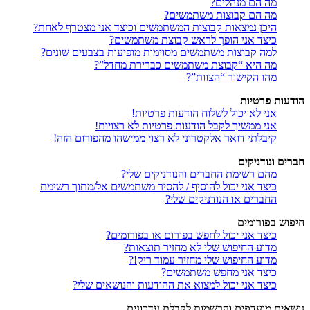
מה הם מנהלים?
מה הם קבוצות משתמשים?
היכן נמצאות קבוצות המשתמשים וכיצד אני מצטרף לאחת?
כיצד אני הופך לראש קבוצת משתמשים?
למה קבוצות משתמשים מסוימות מופיעות בצבעים שונים?
מה היא “קבוצת משתמשים כברירת מחדל”?
מהו הקישור “הצוות”?
הודעות פרטיות
אני לא יכול לשלוח הודעות פרטיות!
אני ממשיך לקבל הודעות פרטיות לא רצויות!
קיבלתי דואר אלקטרוני לא רצוי ממישהו מהפורום הזה!
חברים ונודניקים
מהם רשימת החברים והנודניקים שלי?
כיצד אני יכול להוסיף / להסיר משתמשים אל/מתוך רשימת
החברים או הנודניקים שלי?
חיפוש בפורומים
כיצד אני יכול לחפש בפורום או בפורומים?
מדוע החיפוש שלי לא מחזיר תוצאות?
מדוע החיפוש שלי מחזיר עמוד ריק!?
כיצד אני מחפש משתמשים?
כיצד אני יכול למצוא את ההודעות והנושאים שלי?
נושאים מועדפים והרשמות לקבלת עדכונים