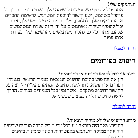
הנודניקים שלי?
אתה יכול להוסיף משתמשים לרשימה שלך בשתי דרכים. בתוך כל
פרופיל משתמש, ישנו קישור להוספת המשתמש לרשימת החברים
או הנודניקים שלך. לחלופין, מלוח הבקרה למשתמש שלך, אתה
יכול להוסיף ישירות משתמשים על־ידי הזנת שמות המשתמשים
שלהם. אתה יכול גם להסיר משתמשים מהרשימה שלך בעזרת
אותו עמוד.
חזרה למעלה
חיפוש בפורומים
כיצד אני יכול לחפש בפורום או בפורומים?
הזן את החיפוש בתיבת החיפוש הנמצאת בעמוד הראשי, בעמודי
הפורום או הנושא. ניתן לגשת לחיפוש המתקדם על־ידי לחיצה על
הקישור “חיפוש מתקדם” אשר זמין בכל העמודים בפורום. הדרך
לגישה לחיפוש תלויה בעיצוב שבשימוש.
חזרה למעלה
מדוע החיפוש שלי לא מחזיר תוצאות?
החיפוש שלך היה כנראה מעורפל מדי ומכיל הרבה מונחים שכיחים.
היה יותר ממוקד והשתמש באפשרויות הסינון שזמינות בחיפוש
המתקדם.