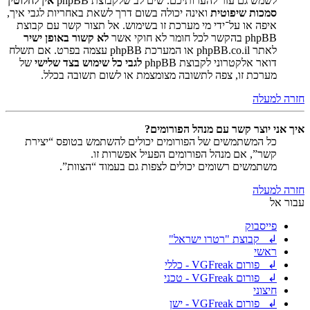
לשמש גם עזר להערותיכם. שים לב שלקבוצת phpBB
אין לחלוטין
סמכות שיפוטית
ואינה יכולה בשום דרך לשאת באחריות לגבי איך,
איפה או על־ידי מי מערכת זו בשימוש. אל תצור קשר עם קבוצת
phpBB בהקשר לכל חומר לא חוקי אשר
לא קשור באופן ישיר
לאתר phpBB.co.il או המערכת phpBB עצמה בפרט. אם תשלח
דואר אלקטרוני לקבוצת phpBB
לגבי כל שימוש בצד שלישי
של
מערכת זו, צפה לתשובה מצומצמת או לשום תשובה בכלל.
חזרה למעלה
איך אני יוצר קשר עם מנהל הפורומים?
כל המשתמשים של הפורומים יכולים להשתמש בטופס “יצירת
קשר”, אם מנהל הפורומים הפעיל אפשרות זו.
משתמשים רשומים יכולים לצפות גם בעמוד “הצוות”.
חזרה למעלה
עבור אל
פייסבוק
↲ קבוצת "רטרו ישראל"
ראשי
↲ פורום VGFreak - כללי
↲ פורום VGFreak - טכני
חיצוני
↲ פורום VGFreak - ישן