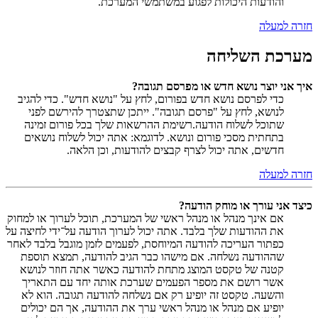
והודעות היכולות לפגוע במשתמשי המערכת.
חזרה למעלה
מערכת השליחה
איך אני יוצר נושא חדש או מפרסם תגובה?
כדי לפרסם נושא חדש בפורום, לחץ על "נושא חדש". כדי להגיב
לנושא, לחץ על "פרסם תגובה". ייתכן שתצטרך להירשם לפני
שתוכל לשלוח הודעה.רשימת ההרשאות שלך בכל פורום זמינה
בתחתית מסכי פורום ונושא. לדוגמא: אתה יכול לשלוח נושאים
חדשים, אתה יכול לצרף קבצים להודעות, וכן הלאה.
חזרה למעלה
כיצד אני עורך או מוחק הודעה?
אם אינך מנהל או מנהל ראשי של המערכת, תוכל לערוך או למחוק
את ההודעות שלך בלבד. אתה יכול לערוך הודעה על־ידי לחיצה על
כפתור העריכה להודעה המיוחסת, לפעמים לזמן מוגבל בלבד לאחר
שההודעה נשלחה. אם מישהו כבר הגיב להודעה, תמצא תוספת
קטנה של טקסט המוצג מתחת להודעה כאשר אתה חוזר לנושא
אשר רושם את מספר הפעמים שערכת אותה יחד עם התאריך
והשעה. טקסט זה יופיע רק אם נשלחה להודעה תגובה. הוא לא
יופיע אם מנהל או מנהל ראשי ערך את ההודעה, אך הם יכולים