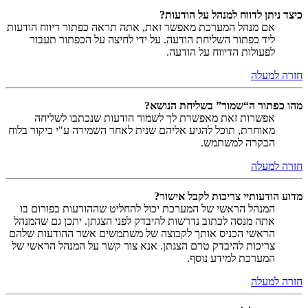
כיצד ניתן לדווח למנהל על הודעות?
אם מנהל המערכת מאפשר זאת, אתה תראה כפתור דיווח הודעות
ליד כפתור השליחת הודעה. על ידי לחיצה על הכפתור תעבור
לפעולות הדיווח על הודעה.
חזרה למעלה
מהו כפתור ה“שמור” בשליחת הנושא?
אפשרות זאת מאפשרת לך לשמור הודעות שנכתבו לשליחה
מאוחרת, תוכל להגיע אליהם שנית לאחר השמירה ע"י ביקור בלוח
הבקרה למשתמש.
חזרה למעלה
מדוע הודעותיי צריכות לקבל אישור?
המנהל הראשי של המערכת יכול להחליט שההודעות בפורום בו
אתה מנסה לכתוב נדרשות להיבדק לפני הצגתן. יתכן גם שהמנהל
הראשי הכניס אותך לקבוצה של משתמשים אשר ההודעות שלהם
צריכות להיבדק טרם הצגתן. אנא צור קשר על המנהל הראשי של
המערכת למידע נוסף.
חזרה למעלה