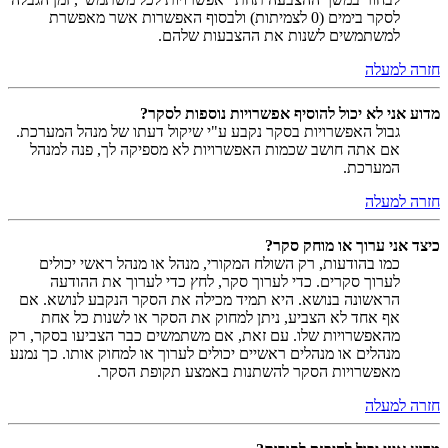
לסקר בימים (0 לצמיתות) ולבסוף האפשרות אשר מאפשרת
למשתמשים לשנות את ההצבעות שלהם.
חזרה למעלה
מדוע אני לא יכול להוסיף אפשרויות נוספות לסקר?
גבול האפשרויות בסקר נקבע ע"י שיקול דעתו של מנהל המערכת.
אם אתה חושב שכמות האפשרויות לא מספיקה לך, פנה למנהל
המערכת.
חזרה למעלה
כיצד אני ערוך או מוחק סקר?
כמו בהודעות, רק השולח המקורי, מנהל או מנהל ראשי יכולים
לערוך סקרים. כדי לערוך סקר, לחץ כדי לערוך את ההודעה
הראשונה בנושא. היא תמיד מכילה את הסקר הנקבע לנושא. אם
אף אחד לא הצביע, ניתן למחוק את הסקר או לשנות כל אחת
מהאפשרויות שלו. עם זאת, אם משתמשים כבר הצביעו בסקר, רק
מנהלים או מנהלים ראשיים יכולים לערוך או למחוק אותו. כך נמנע
מאפשרויות הסקר להשתנות באמצע תקופת הסקר.
חזרה למעלה