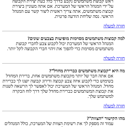
ראש קבוצת משתמשים נקבע בדרך כלל בעת יצירת הקבוצה
על־ידי המנהל הראשי של המערכת. אם אתה מעוניין ביצירת
קבוצת משתמשים, אתה צריך ראשית ליצור קשר עם המנהל
הראשי. נסה שליחת הודעה פרטית.
חזרה למעלה
למה קבוצות משתמשים מסוימות מופיעות בצבעים שונים?
המנהל הראשי של המערכת יכול לקבוע צבע לחברי קבוצת
משתמשים מסוימת כדי להפוך את זיהוי חברי הקבוצה לקל יותר.
חזרה למעלה
מה היא “קבוצת משתמשים כברירת מחדל”?
אם אתה חבר של יותר מקבוצת משתמשים אחת, ברירת המחדל
בשימוש כדי לקבוע איזה צבע קבוצה ודירוג קבוצה יוצגו לך כברירת
מחדל. המנהל הראשי של המערכת יכול לאפשר לך הרשאה לשנות
את קבוצת המשתמשים כברירת מחדל שלך דרך לוח הבקרה
למשתמש שלך.
חזרה למעלה
מהו הקישור “הצוות”?
עמוד זה מספק לך את רשימת הצוות של המערכת, כולל המנהלים