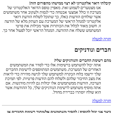
קיבלתי דואר אלקטרוני לא רצוי ממישהו מהפורום הזה!
אנו מצטערים לשמוע זאת. מאפיין טופס הדואר האלקטרוני של
מערכת זו כולל אמצעי אבטחה כדי לנסות ולעקוב אחר משתמשים
אשר שולחים הודעות כאלו, כך שתוכל לשלוח הודעת דואר
אלקטרוני למנהל הראשי של המערכת עם העתק מלא של הודעה
זו. חשוב מאוד לכלול את הכותרות אשר מכילות את פרטי
המשתמש ששלח את ההודעה. המנהל הראשי יוכל לפעול אחר כך.
חזרה למעלה
חברים ונודניקים
מהם רשימת החברים והנודניקים שלי?
אתה יכול להשתמש ברשימות אלו כדי לסדר את המשתמשים
האחרים של המערכת. משתמשים המתווספים לרשימת החברים
שלך ירשמו בלוח הבקרה למשתמש שלך לגישה מהירה כדי לראות
את מצב החיבור שלהם ולשלוח להם הודעות פרטיות. לפי תמיכת
הערכה, הודעות ממשתמשים אלו יכולות גם להיות מודגשות. אם
אתה מוסיף משתמש לרשימת הנודניקים שלך, כל ההודעות אשר
הוא שולח יוסתרו כברירת מחדל.
חזרה למעלה
כיצד אני יכול להוסיף / להסיר משתמשים אל/מתוך רשימת החברים או