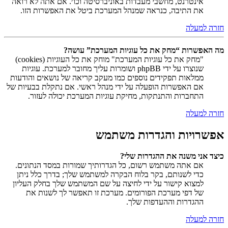
אינטרנט, מחשבי מעבדות באוניברסיטה וכו׳. אם אתה לא רואה
את התיבה, כנראה שמנהל המערכת ביטל את האפשרות הזו.
חזרה למעלה
מה האפשרות “מחק את כל עוגיות המערכת” עושה?
"מחק את כל עוגיות המערכת" מוחק את כל העוגיות (cookies)
שנוצרו על ידי phpBB ושומרות עליך מחובר למערכת. עוגיות
ממלאות תפקידים נוספים כמו מעקב קריאה של נושאים והודעות
אם האפשרות הופעלה על ידי מנהל ראשי. אם נתקלת בבעיות של
התחברות והתנתקות, מחיקת עוגיות המערכת יכולה לעזור.
חזרה למעלה
אפשרויות והגדרות משתמש
כיצד אני משנה את ההגדרות שלי?
אם אתה משתמש רשום, כל הגדרותיך שמורות במסד הנתונים.
כדי לשנותם, בקר בלוח הבקרה למשתמש שלך; בדרך כלל ניתן
למצוא קישור על ידי לחיצה על שם המשתמש שלך בחלק העליון
של דפי מערכת הפורומים. מערכת זו תאפשר לך לשנות את
ההגדרות וההעדפות שלך.
חזרה למעלה