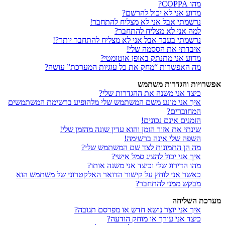
מהו COPPA?
מדוע אני לא יכול להרשם?
נרשמתי אבל אני לא מצליח להתחבר!
למה אני לא מצליח להתחבר?
נרשמתי בעבר אבל אני לא מצליח להתחבר יותר?!
איבדתי את הססמה שלי!
מדוע אני מתנתק באופן אוטומטי?
מה האפשרות “מחק את כל עוגיות המערכת” עושה?
אפשרויות והגדרות משתמש
כיצד אני משנה את ההגדרות שלי?
איך אני מונע משם המשתמש שלי מלהופיע ברשימת המשתמשים
המחוברים?
הזמנים אינם נכונים!
שינתי את אזור הזמן והוא עדין שונה מהזמן שלי!
השפה שלי אינה ברשימה!
מה הן התמונות לצד שם המשתמש שלי?
איך אני יכול להציג סמל אישי?
מהו הדירוג שלי וכיצד אני משנה אותו?
כאשר אני לוחץ על קישור הדואר האלקטרוני של משתמש הוא
מבקש ממני להתחבר?
מערכת השליחה
איך אני יוצר נושא חדש או מפרסם תגובה?
כיצד אני עורך או מוחק הודעה?