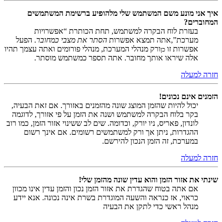
איך אני מונע משם המשתמש שלי מלהופיע ברשימת המשתמשים
המחוברים?
בעזרת לוח הבקרה למשתמש, תחת הכותרת “אפשרויות
מערכת”,אתה תמצא אפשרות
הסתר את מצבי כמחובר
. הפעל
אפשרות זו
ורק מנהלי המערכת, מנהלי פורומים ואתה עצמך תהיו
כן
אלה שיראו אותך מחובר. אתה תספר כמשתמש מוסתר.
חזרה למעלה
הזמנים אינם נכונים!
יכול להיות שהזמן המוצג שונה מהזמנים באזורך. אם זאת הבעיה,
בקר בלוח הבקרה למשתמש ושנה את הזמן על פי אזורך, לדוגמה
לונדון, פאריס, ניו יורק, וכדומה. שים לב ששינוי אזור הזמן, כמו רוב
ההגדרות, ניתן אך ורק למשתמשים רשומים. אם אינך רשום
במערכת, זה הזמן הנכון להירשם.
חזרה למעלה
שינתי את אזור הזמן והוא עדין שונה מהזמן שלי!
אם אתה בטוח שהגדרת את אזור הזמן נכון והזמן עדין אינו מכוון
כראוי, אז כנראה והשעה המוגדרת בשרת אינה נכונה. אנא יידע
מנהל ראשי כדי לתקן את הבעיה