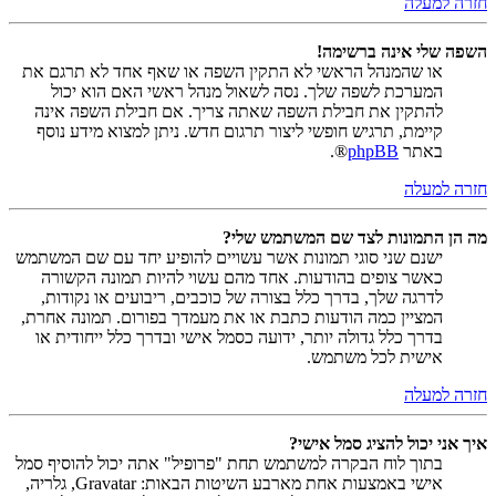
חזרה למעלה
השפה שלי אינה ברשימה!
או שהמנהל הראשי לא התקין השפה או שאף אחד לא תרגם את
המערכת לשפה שלך. נסה לשאול מנהל ראשי האם הוא יכול
להתקין את חבילת השפה שאתה צריך. אם חבילת השפה אינה
קיימת, תרגיש חופשי ליצור תרגום חדש. ניתן למצוא מידע נוסף
באתר
phpBB
®.
חזרה למעלה
מה הן התמונות לצד שם המשתמש שלי?
ישנם שני סוגי תמונות אשר עשויים להופיע יחד עם שם המשתמש
כאשר צופים בהודעות. אחד מהם עשוי להיות תמונה הקשורה
לדרגה שלך, בדרך כלל בצורה של כוכבים, ריבועים או נקודות,
המציין כמה הודעות כתבת או את מעמדך בפורום. תמונה אחרת,
בדרך כלל גדולה יותר, ידועה כסמל אישי ובדרך כלל ייחודית או
אישית לכל משתמש.
חזרה למעלה
איך אני יכול להציג סמל אישי?
בתוך לוח הבקרה למשתמש תחת "פרופיל" אתה יכול להוסיף סמל
אישי באמצעות אחת מארבע השיטות הבאות: Gravatar, גלריה,