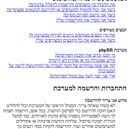
מה ההבדל בין מועדפים והרשמות לקבלת עדכונים?
כיצד אני יכול להוסיף למועדפים או להירשם לנושאים ספציפיים?
כיצד אני נרשם לפורום מסוים?
כיצד אני מסיר את ההרשמות שלי?
קבצים מצורפים
אלו מין קבצים מצורפים ניתנים לצירוף במערכת זו?
כיצד אני מוצא את כל הקבצים המצורפים שלי?
מערכת phpBB
מי תכנן וכתב את תוכנת הפורומים?
מדוע אפשרות כזו או אחרת לא קיימת?
למי אני פונה במקרים של חשד לעברה על החוק/ניצול לרעה של
המערכת?
איך אני יוצר קשר עם מנהל הפורומים?
התחברות והרשמה למערכת
מדוע אני צריך להירשם?
לא בטוח שאתה צריך. המנהל הראשי של המערכת יכול להחליט
האם חובה להירשם כדי לפרסם הודעות. בכל אופן, הרשמה תפתח
לך גישה לאפשרויות נוספות שלא זמינות לאורחים, כמו למשל
הגדרת תמונת פרופיל, שליחת הודעות פרטיות או אימיילים
למשתמשים אחרים ועוד. ההרשמה לוקחת כמה רגעים כך