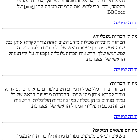
למשל תיבות הדואר של hotmail או yahoo, אתרים המוגנים
בססמה, וכד'. כדי להציג את התמונה בעזרת התג [img] של
BBCode.
חזרה למעלה
מה הן הכרזות גלובליות?
הכרזות גלובליות מכילות מידע חשוב ואתה צריך לקרוא אותן בכל
שעה אפשרית. הן יופיעו בראש של כל פורום ובלוח הבקרה
למשתמש שלך. הרשאות הכרזה גלובלית נקבעות על־ידי המנהל
הראשי של המערכת.
חזרה למעלה
מה הן הכרזות?
הכרזות בדרך כלל מכילות מידע חשוב לפורום בו אתה כרגע קורא
וצריך לקרוא אותן מתי שניתן. ההכרזות מופיעות בראש של כל
עמוד בפורום בו הן נשלחו. כמו בהכרזות הגלובליות, הרשאות
הכרזה נקבעות על־ידי המנהל הראשי של המערכת.
חזרה למעלה
מה הם נושאים דביקים?
נושאים דביקים מופיעים בפורום מתחת להכרזות ורק בעמוד