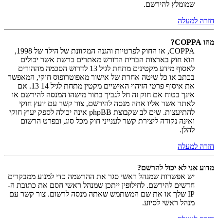
שמומלץ להירשם.
חזרה למעלה
מהו COPPA?
COPPA, או החוק לפרטיות והגנה המקוונת של הילד של 1998,
הוא חוק בארצות הברית הדורש מאתרים ברשת אשר יכולים
לאסוף מידע מקטינים מתחת לגיל 13 לדרוש הסכמה מההורים
בכתב או כל שיטה אחרת של אישור מאפוטרופוס חוקי, המאפשר
את איסוף פרטי הזיהוי האישיים מקטין מתחת לגיל 14 13. אם
אינך בטוח אם חוק זה חל לגביך בתור מישהו המנסה להירשם או
לאתר אשר אליו אתה מנסה להירשם, צור קשר עם יועץ חוקי
להתיעצות. שים לב שקבוצת phpBB אינה יכולה לספק יעוץ חוקי
ואינה נקודה ליצירת קשר לענייני חוק מכל סוג, ובפרט הרשום
להלן.
חזרה למעלה
מדוע אני לא יכול להרשם?
יש אפשרות שמנהל ראשי סגר את ההרשמה כדי למנוע ממבקרים
חדשים להירשם. לחילופין ייתכן שמנהל ראשי חסם את כתובת ה-
IP שלך או את שם המשתמש שאתה מנסה לרשום. צור קשר עם
מנהל ראשי לסיוע.