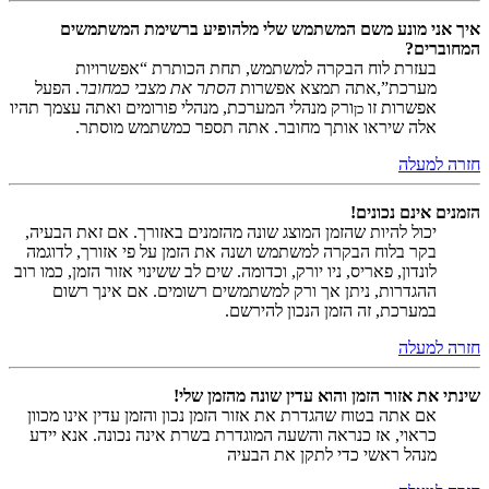
איך אני מונע משם המשתמש שלי מלהופיע ברשימת המשתמשים
המחוברים?
בעזרת לוח הבקרה למשתמש, תחת הכותרת “אפשרויות
מערכת”,אתה תמצא אפשרות
הסתר את מצבי כמחובר
. הפעל
אפשרות זו
ורק מנהלי המערכת, מנהלי פורומים ואתה עצמך תהיו
כן
אלה שיראו אותך מחובר. אתה תספר כמשתמש מוסתר.
חזרה למעלה
הזמנים אינם נכונים!
יכול להיות שהזמן המוצג שונה מהזמנים באזורך. אם זאת הבעיה,
בקר בלוח הבקרה למשתמש ושנה את הזמן על פי אזורך, לדוגמה
לונדון, פאריס, ניו יורק, וכדומה. שים לב ששינוי אזור הזמן, כמו רוב
ההגדרות, ניתן אך ורק למשתמשים רשומים. אם אינך רשום
במערכת, זה הזמן הנכון להירשם.
חזרה למעלה
שינתי את אזור הזמן והוא עדין שונה מהזמן שלי!
אם אתה בטוח שהגדרת את אזור הזמן נכון והזמן עדין אינו מכוון
כראוי, אז כנראה והשעה המוגדרת בשרת אינה נכונה. אנא יידע
מנהל ראשי כדי לתקן את הבעיה