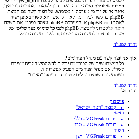
לשמש גם עזר להערותיכם. שים לב שלקבוצת phpBB
אין לחלוטין
סמכות שיפוטית
ואינה יכולה בשום דרך לשאת באחריות לגבי איך,
איפה או על־ידי מי מערכת זו בשימוש. אל תצור קשר עם קבוצת
phpBB בהקשר לכל חומר לא חוקי אשר
לא קשור באופן ישיר
לאתר phpBB.co.il או המערכת phpBB עצמה בפרט. אם תשלח
דואר אלקטרוני לקבוצת phpBB
לגבי כל שימוש בצד שלישי
של
מערכת זו, צפה לתשובה מצומצמת או לשום תשובה בכלל.
חזרה למעלה
איך אני יוצר קשר עם מנהל הפורומים?
כל המשתמשים של הפורומים יכולים להשתמש בטופס “יצירת
קשר”, אם מנהל הפורומים הפעיל אפשרות זו.
משתמשים רשומים יכולים לצפות גם בעמוד “הצוות”.
חזרה למעלה
עבור אל
פייסבוק
↲ קבוצת "רטרו ישראל"
ראשי
↲ פורום VGFreak - כללי
↲ פורום VGFreak - טכני
חיצוני
↲ פורום VGFreak - ישן