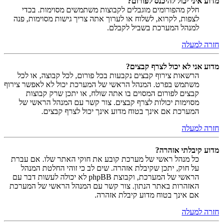
מדוע איני יכול להיכנס לפורום?
חלק מהפורומים מוגבלים לקבוצות משתמשים מסוימות. בכדי
לצפות, לקרוא, לשלוח או לערוך אתה צריך גישות מסוימות, פנה
למנהל המערכת בשביל לקבלם.
חזרה למעלה
מדוע אני לא יכול לצרף קבצים?
הרשאות צירוף קבצים נקבעות בכל פורום, לכל קבוצה, או לכל
משתמש בפרט. המנהל הראשי של המערכת יכול לא לאפשר צירוף
קבצים לפורום המסוים בו אתה שולח, או יתכן שרק קבוצות
מסוימות יכולות לצרף קבצים. צור קשר עם המנהל הראשי של
המערכת אם אינך בטוח מדוע אינך יכול לצרף קבצים.
חזרה למעלה
מדוע קיבלתי אזהרה?
כל מנהל ראשי של מערכת קובע את חוקי האתר שלו. אם עברת
על חוק, יתכן שקיבלת אזהרה. שים לב כי זוהי החלטת המנהל
הראשי של המערכת, וקבוצת phpBB לא יכולה לעשות דבר עם
האזהרות באתר הנתון. צור קשר עם המנהל הראשי של המערכת
אם אינך בטוח מדוע קיבלת אזהרה.
חזרה למעלה