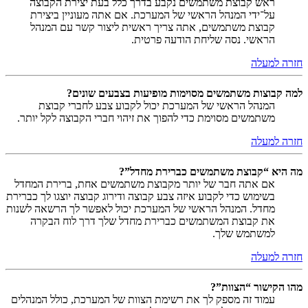
ראש קבוצת משתמשים נקבע בדרך כלל בעת יצירת הקבוצה
על־ידי המנהל הראשי של המערכת. אם אתה מעוניין ביצירת
קבוצת משתמשים, אתה צריך ראשית ליצור קשר עם המנהל
הראשי. נסה שליחת הודעה פרטית.
חזרה למעלה
למה קבוצות משתמשים מסוימות מופיעות בצבעים שונים?
המנהל הראשי של המערכת יכול לקבוע צבע לחברי קבוצת
משתמשים מסוימת כדי להפוך את זיהוי חברי הקבוצה לקל יותר.
חזרה למעלה
מה היא “קבוצת משתמשים כברירת מחדל”?
אם אתה חבר של יותר מקבוצת משתמשים אחת, ברירת המחדל
בשימוש כדי לקבוע איזה צבע קבוצה ודירוג קבוצה יוצגו לך כברירת
מחדל. המנהל הראשי של המערכת יכול לאפשר לך הרשאה לשנות
את קבוצת המשתמשים כברירת מחדל שלך דרך לוח הבקרה
למשתמש שלך.
חזרה למעלה
מהו הקישור “הצוות”?
עמוד זה מספק לך את רשימת הצוות של המערכת, כולל המנהלים