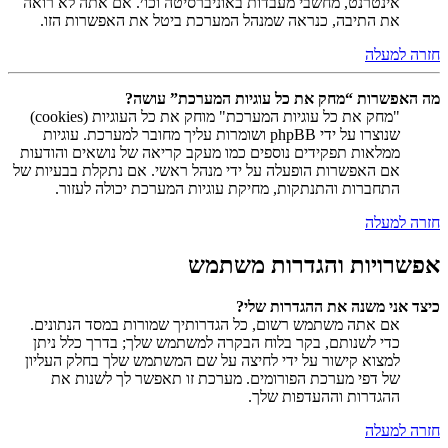
אינטרנט, מחשבי מעבדות באוניברסיטה וכו׳. אם אתה לא רואה
את התיבה, כנראה שמנהל המערכת ביטל את האפשרות הזו.
חזרה למעלה
מה האפשרות “מחק את כל עוגיות המערכת” עושה?
"מחק את כל עוגיות המערכת" מוחק את כל העוגיות (cookies)
שנוצרו על ידי phpBB ושומרות עליך מחובר למערכת. עוגיות
ממלאות תפקידים נוספים כמו מעקב קריאה של נושאים והודעות
אם האפשרות הופעלה על ידי מנהל ראשי. אם נתקלת בבעיות של
התחברות והתנתקות, מחיקת עוגיות המערכת יכולה לעזור.
חזרה למעלה
אפשרויות והגדרות משתמש
כיצד אני משנה את ההגדרות שלי?
אם אתה משתמש רשום, כל הגדרותיך שמורות במסד הנתונים.
כדי לשנותם, בקר בלוח הבקרה למשתמש שלך; בדרך כלל ניתן
למצוא קישור על ידי לחיצה על שם המשתמש שלך בחלק העליון
של דפי מערכת הפורומים. מערכת זו תאפשר לך לשנות את
ההגדרות וההעדפות שלך.
חזרה למעלה