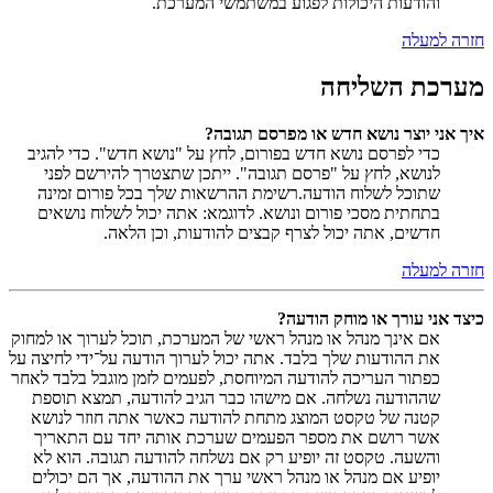
והודעות היכולות לפגוע במשתמשי המערכת.
חזרה למעלה
מערכת השליחה
איך אני יוצר נושא חדש או מפרסם תגובה?
כדי לפרסם נושא חדש בפורום, לחץ על "נושא חדש". כדי להגיב
לנושא, לחץ על "פרסם תגובה". ייתכן שתצטרך להירשם לפני
שתוכל לשלוח הודעה.רשימת ההרשאות שלך בכל פורום זמינה
בתחתית מסכי פורום ונושא. לדוגמא: אתה יכול לשלוח נושאים
חדשים, אתה יכול לצרף קבצים להודעות, וכן הלאה.
חזרה למעלה
כיצד אני עורך או מוחק הודעה?
אם אינך מנהל או מנהל ראשי של המערכת, תוכל לערוך או למחוק
את ההודעות שלך בלבד. אתה יכול לערוך הודעה על־ידי לחיצה על
כפתור העריכה להודעה המיוחסת, לפעמים לזמן מוגבל בלבד לאחר
שההודעה נשלחה. אם מישהו כבר הגיב להודעה, תמצא תוספת
קטנה של טקסט המוצג מתחת להודעה כאשר אתה חוזר לנושא
אשר רושם את מספר הפעמים שערכת אותה יחד עם התאריך
והשעה. טקסט זה יופיע רק אם נשלחה להודעה תגובה. הוא לא
יופיע אם מנהל או מנהל ראשי ערך את ההודעה, אך הם יכולים