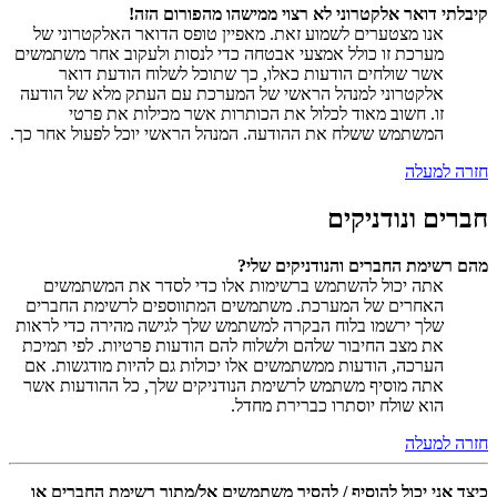
קיבלתי דואר אלקטרוני לא רצוי ממישהו מהפורום הזה!
אנו מצטערים לשמוע זאת. מאפיין טופס הדואר האלקטרוני של
מערכת זו כולל אמצעי אבטחה כדי לנסות ולעקוב אחר משתמשים
אשר שולחים הודעות כאלו, כך שתוכל לשלוח הודעת דואר
אלקטרוני למנהל הראשי של המערכת עם העתק מלא של הודעה
זו. חשוב מאוד לכלול את הכותרות אשר מכילות את פרטי
המשתמש ששלח את ההודעה. המנהל הראשי יוכל לפעול אחר כך.
חזרה למעלה
חברים ונודניקים
מהם רשימת החברים והנודניקים שלי?
אתה יכול להשתמש ברשימות אלו כדי לסדר את המשתמשים
האחרים של המערכת. משתמשים המתווספים לרשימת החברים
שלך ירשמו בלוח הבקרה למשתמש שלך לגישה מהירה כדי לראות
את מצב החיבור שלהם ולשלוח להם הודעות פרטיות. לפי תמיכת
הערכה, הודעות ממשתמשים אלו יכולות גם להיות מודגשות. אם
אתה מוסיף משתמש לרשימת הנודניקים שלך, כל ההודעות אשר
הוא שולח יוסתרו כברירת מחדל.
חזרה למעלה
כיצד אני יכול להוסיף / להסיר משתמשים אל/מתוך רשימת החברים או