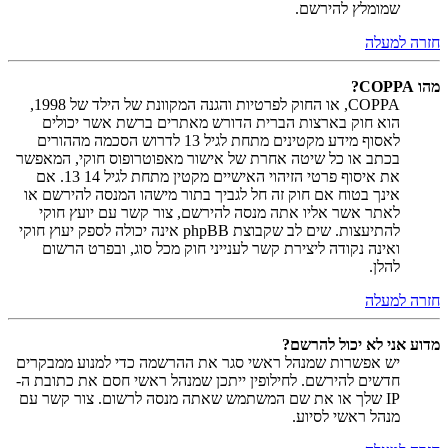
שמומלץ להירשם.
חזרה למעלה
מהו COPPA?
COPPA, או החוק לפרטיות והגנה המקוונת של הילד של 1998,
הוא חוק בארצות הברית הדורש מאתרים ברשת אשר יכולים
לאסוף מידע מקטינים מתחת לגיל 13 לדרוש הסכמה מההורים
בכתב או כל שיטה אחרת של אישור מאפוטרופוס חוקי, המאפשר
את איסוף פרטי הזיהוי האישיים מקטין מתחת לגיל 14 13. אם
אינך בטוח אם חוק זה חל לגביך בתור מישהו המנסה להירשם או
לאתר אשר אליו אתה מנסה להירשם, צור קשר עם יועץ חוקי
להתיעצות. שים לב שקבוצת phpBB אינה יכולה לספק יעוץ חוקי
ואינה נקודה ליצירת קשר לענייני חוק מכל סוג, ובפרט הרשום
להלן.
חזרה למעלה
מדוע אני לא יכול להרשם?
יש אפשרות שמנהל ראשי סגר את ההרשמה כדי למנוע ממבקרים
חדשים להירשם. לחילופין ייתכן שמנהל ראשי חסם את כתובת ה-
IP שלך או את שם המשתמש שאתה מנסה לרשום. צור קשר עם
מנהל ראשי לסיוע.