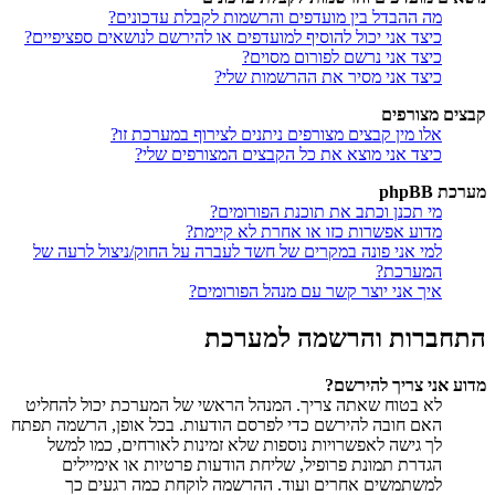
מה ההבדל בין מועדפים והרשמות לקבלת עדכונים?
כיצד אני יכול להוסיף למועדפים או להירשם לנושאים ספציפיים?
כיצד אני נרשם לפורום מסוים?
כיצד אני מסיר את ההרשמות שלי?
קבצים מצורפים
אלו מין קבצים מצורפים ניתנים לצירוף במערכת זו?
כיצד אני מוצא את כל הקבצים המצורפים שלי?
מערכת phpBB
מי תכנן וכתב את תוכנת הפורומים?
מדוע אפשרות כזו או אחרת לא קיימת?
למי אני פונה במקרים של חשד לעברה על החוק/ניצול לרעה של
המערכת?
איך אני יוצר קשר עם מנהל הפורומים?
התחברות והרשמה למערכת
מדוע אני צריך להירשם?
לא בטוח שאתה צריך. המנהל הראשי של המערכת יכול להחליט
האם חובה להירשם כדי לפרסם הודעות. בכל אופן, הרשמה תפתח
לך גישה לאפשרויות נוספות שלא זמינות לאורחים, כמו למשל
הגדרת תמונת פרופיל, שליחת הודעות פרטיות או אימיילים
למשתמשים אחרים ועוד. ההרשמה לוקחת כמה רגעים כך