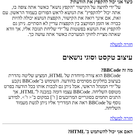
כיצד אני יכול להקפיץ את הודעתי?
על־ידי לחיצה על הקישור “הקפץ נושא” כאשר אתה צופה בו,
אתה יכול “להקפיץ” את הנושא לראש הפורום בעמוד הראשון. עם
זאת, אם אינך רואה את הקישור, הקפצת הנושא יכולה להיות
כבויה או הזמן המוקצב בין הקפצות עדיין לא הסתיים. ניתן גם
להקפיץ את הנושא בפשטות על־ידי שליחת תגובה אליו, אך וודא
שאתה מציית לחוקי המערכת כאשר אתה עושה כך.
חזרה למעלה
עיצוב טקסט וסוגי נושאים
מה זה BBCode?
BBCode הוא צורה מיוחדת של HTML, המציע שליטה נהדרת
בעיצוב בחלקים מסוימים בהודעה. השימוש ב־BBCode נקבע
על־ידי המנהל הראשי, אבל ניתן גם לכבות אותו בכל הודעה בפרט
מטופס השליחה. BBCode עצמו דומה במבנה ל־HTML, אך
התגים תחמים בסוגריים המרובעים [ ו־] במקום ב־< ו־>. למידע
נוסף על BBCode ראה את המדריך אליו ניתן לגשת מעמוד
השליחה.
חזרה למעלה
האם אני יכול להשתמש ב־HTML?