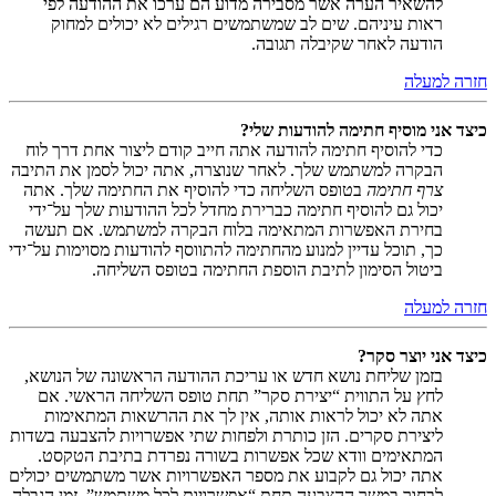
להשאיר הערה אשר מסבירה מדוע הם ערכו את ההודעה לפי
ראות עיניהם. שים לב שמשתמשים רגילים לא יכולים למחוק
הודעה לאחר שקיבלה תגובה.
חזרה למעלה
כיצד אני מוסיף חתימה להודעות שלי?
כדי להוסיף חתימה להודעה אתה חייב קודם ליצור אחת דרך לוח
הבקרה למשתמש שלך. לאחר שנוצרה, אתה יכול לסמן את התיבה
צרף חתימה
בטופס השליחה כדי להוסיף את החתימה שלך. אתה
יכול גם להוסיף חתימה כברירת מחדל לכל ההודעות שלך על־ידי
בחירת האפשרות המתאימה בלוח הבקרה למשתמש. אם תעשה
כך, תוכל עדיין למנוע מהחתימה להתווסף להודעות מסוימות על־ידי
ביטול הסימון לתיבת הוספת החתימה בטופס השליחה.
חזרה למעלה
כיצד אני יוצר סקר?
בזמן שליחת נושא חדש או עריכת ההודעה הראשונה של הנושא,
לחץ על התווית “יצירת סקר” תחת טופס השליחה הראשי. אם
אתה לא יכול לראות אותה, אין לך את ההרשאות המתאימות
ליצירת סקרים. הזן כותרת ולפחות שתי אפשרויות להצבעה בשדות
המתאימים וודא שכל אפשרות בשורה נפרדת בתיבת הטקסט.
אתה יכול גם לקבוע את מספר האפשרויות אשר משתמשים יכולים
לבחור במשך ההצבעה תחת “אפשרויות לכל משתמש”, זמן הגבלה