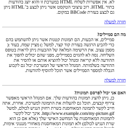
לא. אין אפשרות לשלוח HTML במערכת זו והוא יוצג בהודעות
בתור HTML. רוב עיצובי הטקסט אשר ניתן לבצע ב־HTML ניתן
גם לבצע בעזרת BBCode במקום.
חזרה למעלה
מה הם סמיילים?
סמיילים, או הבעות, הם תמונות קטנות אשר ניתן להשתמש בהם
כדי להביע הרגשה בעזרת קוד קצר, למשל :) מציין שמח, בעוד :(
מסמן עצוב. את הרשימה המלאה של ההבעות ניתן לראות בטופס
השליחה. נסה לא להגזים בסמיילים, מפני שהם יכולים להפוך את
ההודעה ללא קריאה ומנהל יכול להוציא אותם או להסיר את
ההודעה בשלמותה. המנהל הראשי של המערכת יכול גם לקבוע
הגבלה למספר הסמיילים אשר תוכל להוסיף להודעות.
חזרה למעלה
האם אני יכול לפרסם תמונות?
כן, ניתן להציג תמונות בהודעות שלך. אם המנהל הראשי מאפשר
צירוף קבצים, תוכל גם להעלות את התמונה למערכת. אחרת, אתה
חייב לקשר לתמונה המאוחסנת בשרת רחוק הנגיש לכולם, למשל
http://www.example.com/my-picture.gif. אינך יכול לקשר
לתמונות המאוחסנות על המחשב האישי שלך (אלא אם כן הוא
שרת הנגיש לכולם) ולא תמונות המאוחסנות מאחורי מנגנוני אימות,