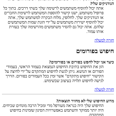
הנודניקים שלי?
אתה יכול להוסיף משתמשים לרשימה שלך בשתי דרכים. בתוך כל
פרופיל משתמש, ישנו קישור להוספת המשתמש לרשימת החברים
או הנודניקים שלך. לחלופין, מלוח הבקרה למשתמש שלך, אתה
יכול להוסיף ישירות משתמשים על־ידי הזנת שמות המשתמשים
שלהם. אתה יכול גם להסיר משתמשים מהרשימה שלך בעזרת
אותו עמוד.
חזרה למעלה
חיפוש בפורומים
כיצד אני יכול לחפש בפורום או בפורומים?
הזן את החיפוש בתיבת החיפוש הנמצאת בעמוד הראשי, בעמודי
הפורום או הנושא. ניתן לגשת לחיפוש המתקדם על־ידי לחיצה על
הקישור “חיפוש מתקדם” אשר זמין בכל העמודים בפורום. הדרך
לגישה לחיפוש תלויה בעיצוב שבשימוש.
חזרה למעלה
מדוע החיפוש שלי לא מחזיר תוצאות?
החיפוש שלך היה כנראה מעורפל מדי ומכיל הרבה מונחים שכיחים.
היה יותר ממוקד והשתמש באפשרויות הסינון שזמינות בחיפוש
המתקדם.