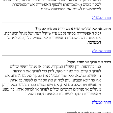
לסקר בימים (0 לצמיתות) ולבסוף האפשרות אשר מאפשרת
למשתמשים לשנות את ההצבעות שלהם.
חזרה למעלה
מדוע אני לא יכול להוסיף אפשרויות נוספות לסקר?
גבול האפשרויות בסקר נקבע ע"י שיקול דעתו של מנהל המערכת.
אם אתה חושב שכמות האפשרויות לא מספיקה לך, פנה למנהל
המערכת.
חזרה למעלה
כיצד אני ערוך או מוחק סקר?
כמו בהודעות, רק השולח המקורי, מנהל או מנהל ראשי יכולים
לערוך סקרים. כדי לערוך סקר, לחץ כדי לערוך את ההודעה
הראשונה בנושא. היא תמיד מכילה את הסקר הנקבע לנושא. אם
אף אחד לא הצביע, ניתן למחוק את הסקר או לשנות כל אחת
מהאפשרויות שלו. עם זאת, אם משתמשים כבר הצביעו בסקר, רק
מנהלים או מנהלים ראשיים יכולים לערוך או למחוק אותו. כך נמנע
מאפשרויות הסקר להשתנות באמצע תקופת הסקר.
חזרה למעלה