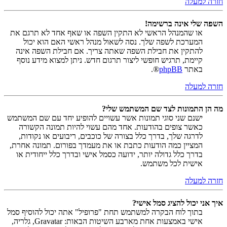
חזרה למעלה
השפה שלי אינה ברשימה!
או שהמנהל הראשי לא התקין השפה או שאף אחד לא תרגם את
המערכת לשפה שלך. נסה לשאול מנהל ראשי האם הוא יכול
להתקין את חבילת השפה שאתה צריך. אם חבילת השפה אינה
קיימת, תרגיש חופשי ליצור תרגום חדש. ניתן למצוא מידע נוסף
באתר
phpBB
®.
חזרה למעלה
מה הן התמונות לצד שם המשתמש שלי?
ישנם שני סוגי תמונות אשר עשויים להופיע יחד עם שם המשתמש
כאשר צופים בהודעות. אחד מהם עשוי להיות תמונה הקשורה
לדרגה שלך, בדרך כלל בצורה של כוכבים, ריבועים או נקודות,
המציין כמה הודעות כתבת או את מעמדך בפורום. תמונה אחרת,
בדרך כלל גדולה יותר, ידועה כסמל אישי ובדרך כלל ייחודית או
אישית לכל משתמש.
חזרה למעלה
איך אני יכול להציג סמל אישי?
בתוך לוח הבקרה למשתמש תחת "פרופיל" אתה יכול להוסיף סמל
אישי באמצעות אחת מארבע השיטות הבאות: Gravatar, גלריה,