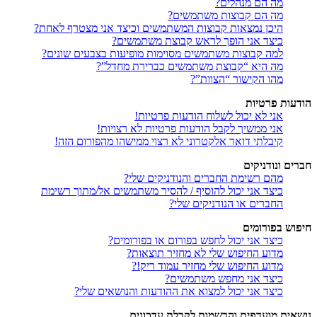
מה הם מנהלים?
מה הם קבוצות משתמשים?
היכן נמצאות קבוצות המשתמשים וכיצד אני מצטרף לאחת?
כיצד אני הופך לראש קבוצת משתמשים?
למה קבוצות משתמשים מסוימות מופיעות בצבעים שונים?
מה היא “קבוצת משתמשים כברירת מחדל”?
מהו הקישור “הצוות”?
הודעות פרטיות
אני לא יכול לשלוח הודעות פרטיות!
אני ממשיך לקבל הודעות פרטיות לא רצויות!
קיבלתי דואר אלקטרוני לא רצוי ממישהו מהפורום הזה!
חברים ונודניקים
מהם רשימת החברים והנודניקים שלי?
כיצד אני יכול להוסיף / להסיר משתמשים אל/מתוך רשימת
החברים או הנודניקים שלי?
חיפוש בפורומים
כיצד אני יכול לחפש בפורום או בפורומים?
מדוע החיפוש שלי לא מחזיר תוצאות?
מדוע החיפוש שלי מחזיר עמוד ריק!?
כיצד אני מחפש משתמשים?
כיצד אני יכול למצוא את ההודעות והנושאים שלי?
נושאים מועדפים והרשמות לקבלת עדכונים