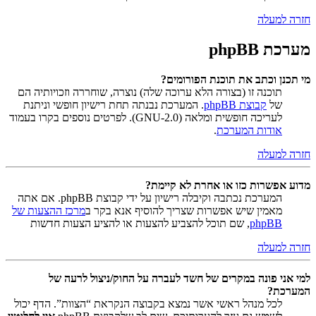
חזרה למעלה
מערכת phpBB
מי תכנן וכתב את תוכנת הפורומים?
תוכנה זו (בצורה הלא ערוכה שלה) נוצרה, שוחררה וזכויותיה הם
של
קבוצת phpBB
. המערכת נבנתה תחת רישיון חופשי וניתנת
לעריכה חופשית ומלאה (GNU-2.0). לפרטים נוספים בקרו בעמוד
אודות המערכת
.
חזרה למעלה
מדוע אפשרות כזו או אחרת לא קיימת?
המערכת נכתבה וקיבלה רישיון על ידי קבוצת phpBB. אם אתה
מאמין שיש אפשרות שצריך להוסיף אנא בקר ב
מרכז ההצעות של
phpBB
, שם תוכל להצביע להצעות או להציע הצעות חדשות
חזרה למעלה
למי אני פונה במקרים של חשד לעברה על החוק/ניצול לרעה של
המערכת?
לכל מנהל ראשי אשר נמצא בקבוצה הנקראת “הצוות”. הדף יכול