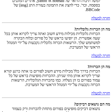
למשל תיבות הדואר של hotmail או yahoo, אתרים המוגנים
בססמה, וכד'. כדי להציג את התמונה בעזרת התג [img] של
BBCode.
חזרה למעלה
מה הן הכרזות גלובליות?
הכרזות גלובליות מכילות מידע חשוב ואתה צריך לקרוא אותן בכל
שעה אפשרית. הן יופיעו בראש של כל פורום ובלוח הבקרה
למשתמש שלך. הרשאות הכרזה גלובלית נקבעות על־ידי המנהל
הראשי של המערכת.
חזרה למעלה
מה הן הכרזות?
הכרזות בדרך כלל מכילות מידע חשוב לפורום בו אתה כרגע קורא
וצריך לקרוא אותן מתי שניתן. ההכרזות מופיעות בראש של כל
עמוד בפורום בו הן נשלחו. כמו בהכרזות הגלובליות, הרשאות
הכרזה נקבעות על־ידי המנהל הראשי של המערכת.
חזרה למעלה
מה הם נושאים דביקים?
נושאים דביקים מופיעים בפורום מתחת להכרזות ורק בעמוד