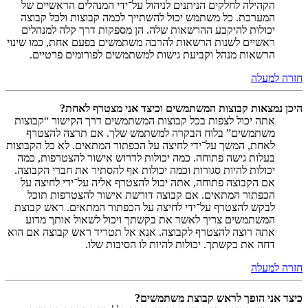
הקהילה לחלקים הניתנים לניהול על־ידי המנהלים הראשיים של
המערכת. כל משתמש יכול להשתייך לכמה קבוצות ולכל קבוצה
יכולות להיקבע ההרשאות שלה. הן מספקות דרך קלה למנהלים
ראשיים לשנות הרשאות להרבה משתמשים בפעם אחת, כמו שינוי
הרשאות מנהל וקביעת גישות למשתמשים לפורומים פרטיים.
חזרה למעלה
היכן נמצאות קבוצות המשתמשים וכיצד אני מצטרף לאחת?
אתה יכול לצפות בכל קבוצות המשתמשים דרך הקישור “קבוצות
משתמשים” בלוח הבקרה למשתמש שלך. אם תרצה להצטרף
לאחת, המשך על־ידי לחיצה על הכפתור המתאים. לא כל הקבוצות
בעלות גישה פתוחה. כמה יכולות לדרוש אישור להצטרפות, כמה
יכולות להיות סגורות וכמה יכולות אף להסתיר את חברי הקבוצה.
אם הקבוצה פתוחה, אתה יכול להצטרף אליה על־ידי לחיצה על
הכפתור המתאים. אם קבוצה דורשת אישור להצטרפות תוכל
לבקש להצטרף על־ידי לחיצה על הכפתור המתאים. ראש קבוצת
המשתמשים צריך לאשר את בקשתך ויכול לשאול אותך מדוע
אתה רוצה להצטרף לקבוצה. אנא אל תטריד ראש קבוצה אם הוא
דחה את בקשתך. יכולות להיות לו הסיבות שלו.
חזרה למעלה
כיצד אני הופך לראש קבוצת משתמשים?