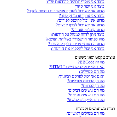
כיצד אני מוסיף חתימה להודעות שלי?
כיצד אני יוצר סקר?
מדוע אני לא יכול להוסיף אפשרויות נוספות לסקר?
כיצד אני ערוך או מוחק סקר?
מדוע איני יכול להיכנס לפורום?
מדוע אני לא יכול לצרף קבצים?
מדוע קיבלתי אזהרה?
כיצד ניתן לדווח למנהל על הודעות?
מהו כפתור ה“שמור” בשליחת הנושא?
מדוע הודעותיי צריכות לקבל אישור?
כיצד אני יכול להקפיץ את הודעתי?
עיצוב טקסט וסוגי נושאים
מה זה BBCode?
האם אני יכול להשתמש ב־HTML?
מה הם סמיילים?
האם אני יכול לפרסם תמונות?
מה הן הכרזות גלובליות?
מה הן הכרזות?
מה הם נושאים דביקים?
מה הם נושאים נעולים?
מה הם אייקונים לנושא?
רמות משתמשים וקבוצות
מה הם מנהלים ראשיים?