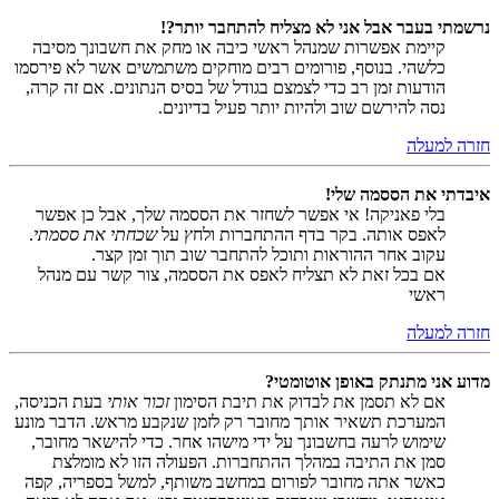
נרשמתי בעבר אבל אני לא מצליח להתחבר יותר?!
קיימת אפשרות שמנהל ראשי כיבה או מחק את חשבונך מסיבה
כלשהי. בנוסף, פורומים רבים מוחקים משתמשים אשר לא פירסמו
הודעות זמן רב כדי לצמצם בגודל של בסיס הנתונים. אם זה קרה,
נסה להירשם שוב ולהיות יותר פעיל בדיונים.
חזרה למעלה
איבדתי את הססמה שלי!
בלי פאניקה! אי אפשר לשחזר את הססמה שלך, אבל כן אפשר
לאפס אותה. בקר בדף ההתחברות ולחץ על
שכחתי את ססמתי
.
עקוב אחר ההוראות ותוכל להתחבר שוב תוך זמן קצר.
אם בכל זאת לא תצליח לאפס את הססמה, צור קשר עם מנהל
ראשי
חזרה למעלה
מדוע אני מתנתק באופן אוטומטי?
אם לא תסמן את לבדוק את תיבת הסימון
זכור אותי
בעת הכניסה,
המערכת תשאיר אותך מחובר רק לזמן שנקבע מראש. הדבר מונע
שימוש לרעה בחשבונך על ידי מישהו אחר. כדי להישאר מחובר,
סמן את התיבה במהלך ההתחברות. הפעולה הזו לא מומלצת
כאשר אתה מחובר לפורום במחשב משותף, למשל בספריה, קפה