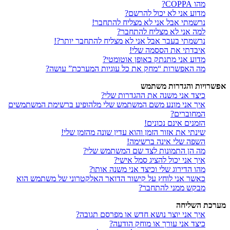
מהו COPPA?
מדוע אני לא יכול להרשם?
נרשמתי אבל אני לא מצליח להתחבר!
למה אני לא מצליח להתחבר?
נרשמתי בעבר אבל אני לא מצליח להתחבר יותר?!
איבדתי את הססמה שלי!
מדוע אני מתנתק באופן אוטומטי?
מה האפשרות “מחק את כל עוגיות המערכת” עושה?
אפשרויות והגדרות משתמש
כיצד אני משנה את ההגדרות שלי?
איך אני מונע משם המשתמש שלי מלהופיע ברשימת המשתמשים
המחוברים?
הזמנים אינם נכונים!
שינתי את אזור הזמן והוא עדין שונה מהזמן שלי!
השפה שלי אינה ברשימה!
מה הן התמונות לצד שם המשתמש שלי?
איך אני יכול להציג סמל אישי?
מהו הדירוג שלי וכיצד אני משנה אותו?
כאשר אני לוחץ על קישור הדואר האלקטרוני של משתמש הוא
מבקש ממני להתחבר?
מערכת השליחה
איך אני יוצר נושא חדש או מפרסם תגובה?
כיצד אני עורך או מוחק הודעה?