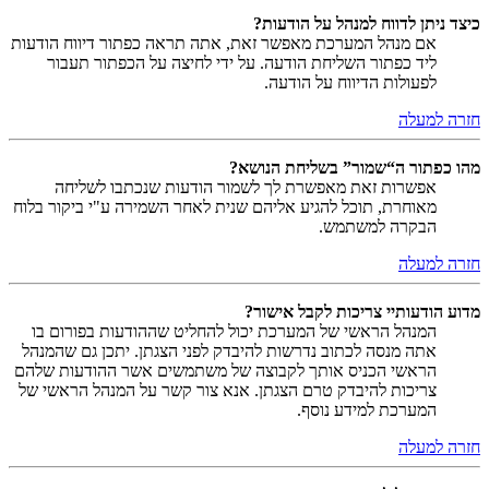
כיצד ניתן לדווח למנהל על הודעות?
אם מנהל המערכת מאפשר זאת, אתה תראה כפתור דיווח הודעות
ליד כפתור השליחת הודעה. על ידי לחיצה על הכפתור תעבור
לפעולות הדיווח על הודעה.
חזרה למעלה
מהו כפתור ה“שמור” בשליחת הנושא?
אפשרות זאת מאפשרת לך לשמור הודעות שנכתבו לשליחה
מאוחרת, תוכל להגיע אליהם שנית לאחר השמירה ע"י ביקור בלוח
הבקרה למשתמש.
חזרה למעלה
מדוע הודעותיי צריכות לקבל אישור?
המנהל הראשי של המערכת יכול להחליט שההודעות בפורום בו
אתה מנסה לכתוב נדרשות להיבדק לפני הצגתן. יתכן גם שהמנהל
הראשי הכניס אותך לקבוצה של משתמשים אשר ההודעות שלהם
צריכות להיבדק טרם הצגתן. אנא צור קשר על המנהל הראשי של
המערכת למידע נוסף.
חזרה למעלה