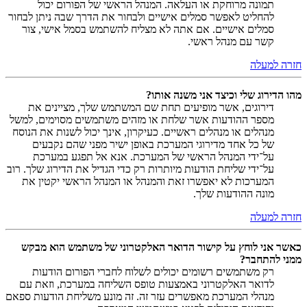
תמונה מרוחקת או העלאה. המנהל הראשי של הפורום יכול
להחליט לאפשר סמלים אישיים ולבחור את הדרך שבה ניתן לבחור
סמלים אישיים. אם אתה לא מצליח להשתמש בסמל אישי, צור
קשר עם מנהל ראשי.
חזרה למעלה
מהו הדירוג שלי וכיצד אני משנה אותו?
דירוגים, אשר מופיעים תחת שם המשתמש שלך, מציינים את
מספר ההודעות אשר שלחת או מזהים משתמשים מסוימים, למשל
מנהלים או מנהלים ראשיים. כעיקרון, אינך יכול לשנות את הנוסח
של כל אחד מדירוגי המערכת באופן ישיר מפני שהם נקבעים
על־ידי המנהל הראשי של המערכת. אנא אל תפגע במערכת
על־ידי שליחת הודעות מיותרות רק כדי הגדיל את הדירוג שלך. רוב
המערכות לא יאפשרו זאת והמנהל או המנהל הראשי יקטין את
מונה ההודעות שלך.
חזרה למעלה
כאשר אני לוחץ על קישור הדואר האלקטרוני של משתמש הוא מבקש
ממני להתחבר?
רק משתמשים רשומים יכולים לשלוח לחברי הפורום הודעות
לדואר האלקטרוני באמצעות טופס השליחה במערכת, וזאת עם
מנהלי המערכת מאפשרים עזר זה. זה מונע משליחת הודעות ספאם