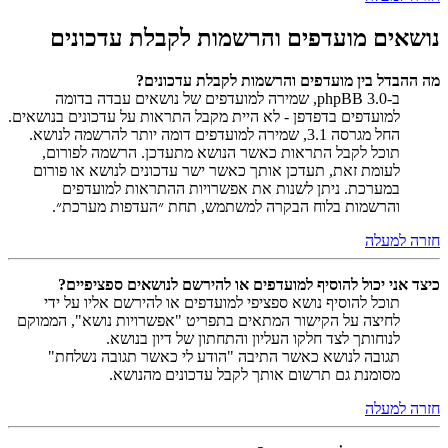
נושאים מועדפים והרשמות לקבלת עדכונים
מה ההבדל בין מועדפים והרשמות לקבלת עדכונים?
ב-phpBB 3.0, שמירה למועדפים של נושאים עבדה בדומה
למועדפים בדפדפן - לא היית מקבל התראות על עדכונים בנושאים.
החל מגרסה 3.1, שמירה למועדפים דומה יותר להרשמה לנושא.
תוכל לקבל התראות כאשר הנושא מתעדכן. הרשמה לפורום,
לעומת זאת, תעדכן אותך כאשר ישר עדכונים לנושא או פורום
במערכת. ניתן לשנות את אפשרויות ההתראות למועדפים
והרשמות בלוח הבקרה למשתמש, תחת ״העדפות מערכת״.
חזרה למעלה
כיצד אני יכול להוסיף למועדפים או להירשם לנושאים ספציפיים?
תוכל להוסיף נושא ספציפי למועדפים או להירשם אליו על ידי
לחיצה על הקישור המתאים בתפריט "אפשרויות נושא", הממוקם
לנוחותך לצד חלקו העליון והתחתון של דיון בנושא.
תגובה לנושא כאשר התיבה "הודע לי כאשר תגובה נשלחת"
מסומנת גם תרשום אותך לקבל עדכונים מהנושא.
חזרה למעלה