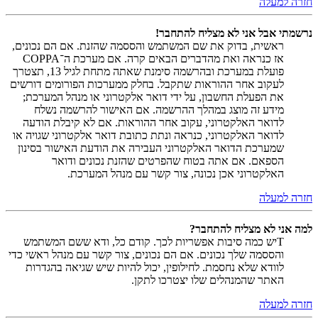
חזרה למעלה
נרשמתי אבל אני לא מצליח להתחבר!
ראשית, בדוק את שם המשתמש והססמה שהזנת. אם הם נכונים,
אז כנראה ואת מהדברים הבאים קרה. אם מערכת ה־COPPA
פועלת במערכת ובהרשמה סימנת שאתה מתחת לגיל 13, תצטרך
לעקוב אחר ההוראות שתקבל. בחלק ממערכות הפורומים דורשים
את הפעלת החשבון, על ידי דואר אלקטרוני או מנהל המערכת;
מידע זה מוצג במהלך ההרשמה. אם האישור להרשמה נשלח
לדואר האלקטרוני, עקוב אחר ההוראות. אם לא קיבלת הודעה
לדואר האלקטרוני, כנראה ונתת כתובת דואר אלקטרוני שגויה או
שמערכת הדואר האלקטרוני העבירה את הודעת האישור בסינון
הספאם. אם אתה בטוח שהפרטים שהזנת נכונים ודואר
האלקטרוני אכן נכונה, צור קשר עם מנהל המערכת.
חזרה למעלה
למה אני לא מצליח להתחבר?
Tיש כמה סיבות אפשריות לכך. קודם כל, ודא ששם המשתמש
והססמה שלך נכונים. אם הם נכונים, צור קשר עם מנהל ראשי כדי
לוודא שלא נחסמת. לחילופין, יכול להיות שיש שגיאה בהגדרות
האתר שהמנהלים שלו יצטרכו לתקן.
חזרה למעלה