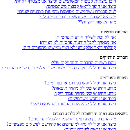
היכן נמצאות קבוצות המשתמשים וכיצד אני מצטרף לאחת?
כיצד אני הופך לראש קבוצת משתמשים?
למה קבוצות משתמשים מסוימות מופיעות בצבעים שונים?
מה היא “קבוצת משתמשים כברירת מחדל”?
מהו הקישור “הצוות”?
הודעות פרטיות
אני לא יכול לשלוח הודעות פרטיות!
אני ממשיך לקבל הודעות פרטיות לא רצויות!
קיבלתי דואר אלקטרוני לא רצוי ממישהו מהפורום הזה!
חברים ונודניקים
מהם רשימת החברים והנודניקים שלי?
כיצד אני יכול להוסיף / להסיר משתמשים אל/מתוך רשימת החברים או
חיפוש בפורומים
כיצד אני יכול לחפש בפורום או בפורומים?
מדוע החיפוש שלי לא מחזיר תוצאות?
מדוע החיפוש שלי מחזיר עמוד ריק!?
כיצד אני מחפש משתמשים?
כיצד אני יכול למצוא את ההודעות והנושאים שלי?
נושאים מועדפים והרשמות לקבלת עדכונים
מה ההבדל בין מועדפים והרשמות לקבלת עדכונים?
כיצד אני יכול להוסיף למועדפים או להירשם לנושאים ספציפיים?
כיצד אני נרשם לפורום מסוים?