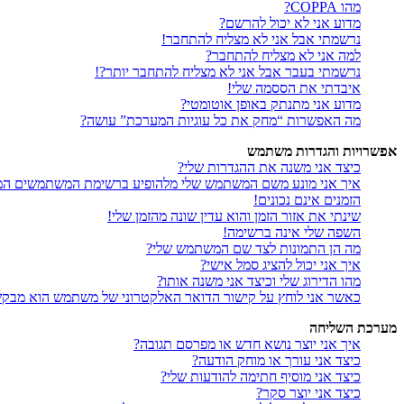
מהו COPPA?
מדוע אני לא יכול להרשם?
נרשמתי אבל אני לא מצליח להתחבר!
למה אני לא מצליח להתחבר?
נרשמתי בעבר אבל אני לא מצליח להתחבר יותר?!
איבדתי את הססמה שלי!
מדוע אני מתנתק באופן אוטומטי?
מה האפשרות “מחק את כל עוגיות המערכת” עושה?
אפשרויות והגדרות משתמש
כיצד אני משנה את ההגדרות שלי?
איך אני מונע משם המשתמש שלי מלהופיע ברשימת המשתמשים המ
הזמנים אינם נכונים!
שינתי את אזור הזמן והוא עדין שונה מהזמן שלי!
השפה שלי אינה ברשימה!
מה הן התמונות לצד שם המשתמש שלי?
איך אני יכול להציג סמל אישי?
מהו הדירוג שלי וכיצד אני משנה אותו?
כאשר אני לוחץ על קישור הדואר האלקטרוני של משתמש הוא מבק
מערכת השליחה
איך אני יוצר נושא חדש או מפרסם תגובה?
כיצד אני עורך או מוחק הודעה?
כיצד אני מוסיף חתימה להודעות שלי?
כיצד אני יוצר סקר?