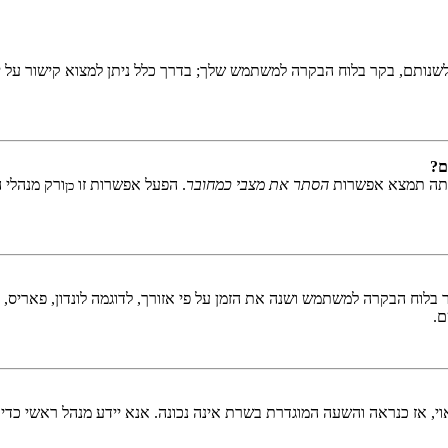
שנותם, בקר בלוח הבקרה למשתמש שלך; בדרך כלל ניתן למצוא קישור על י
ם?
אתה תמצא אפשרות
הסתר את מצבי כמחובר
. הפעל אפשרות זו
ורק מנהלי 
כן
לוח הבקרה למשתמש ושנה את הזמן על פי אזורך, לדוגמה לונדון, פאריס, ניו 
ם.
ראוי, אז כנראה והשעה המוגדרת בשרת אינה נכונה. אנא יידע מנהל ראשי כדי