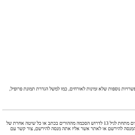
יות נוספות שלא זמינות לאורחים, כמו למשל הגדרת תמונת פרופיל,
COPPA, או החוק לפרטיות והגנה המקוונת של הילד של 1998, הוא חוק בארצות הברית הדורש מאתרים ברשת אשר יכולים לאסוף מידע מקטינים מתחת לגיל 13 לדרוש הסכמה מההורים בכתב או כל שיטה אחרת של
 13. אם אינך בטוח אם חוק זה חל לגביך בתור מישהו המנסה להירשם או לאתר אשר אליו אתה מנסה להירשם, צור קשר עם