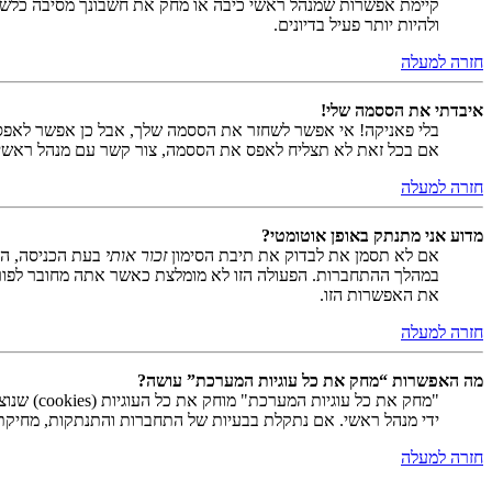
קיימת אפשרות שמנהל ראשי כיבה או מחק את חשבונך מסיבה כלשהי.
ולהיות יותר פעיל בדיונים.
חזרה למעלה
איבדתי את הססמה שלי!
בלי פאניקה! אי אפשר לשחזר את הססמה שלך, אבל כן אפשר לאפס
אם בכל זאת לא תצליח לאפס את הססמה, צור קשר עם מנהל ראשי
חזרה למעלה
מדוע אני מתנתק באופן אוטומטי?
אם לא תסמן את לבדוק את תיבת הסימון
זכור אותי
בעת הכניסה, המ
במהלך ההתחברות. הפעולה הזו לא מומלצת כאשר אתה מחובר לפור
את האפשרות הזו.
חזרה למעלה
מה האפשרות “מחק את כל עוגיות המערכת” עושה?
ידי מנהל ראשי. אם נתקלת בבעיות של התחברות והתנתקות, מחיקת ע
חזרה למעלה