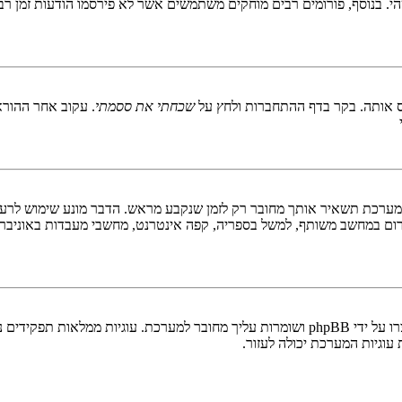
 בנוסף, פורומים רבים מוחקים משתמשים אשר לא פירסמו הודעות זמן רב כ
 אותה. בקר בדף ההתחברות ולחץ על
שכחתי את ססמתי
. עקוב אחר ההורא
ערכת תשאיר אותך מחובר רק לזמן שנקבע מראש. הדבר מונע שימוש לרעה 
ום במחשב משותף, למשל בספריה, קפה אינטרנט, מחשבי מעבדות באוניבר
"מחק את כל עוגיות המערכת" מוחק את כל העוגיות (cookies) שנוצרו על ידי phpBB ושומרות 
וגיות המערכת יכולה לעזור.