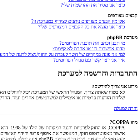
כיצד אני מסיר את ההרשמות שלי?
קבצים מצורפים
אלו מין קבצים מצורפים ניתנים לצירוף במערכת זו?
כיצד אני מוצא את כל הקבצים המצורפים שלי?
מערכת phpBB
מי תכנן וכתב את תוכנת הפורומים?
מדוע אפשרות כזו או אחרת לא קיימת?
למי אני פונה במקרים של חשד לעברה על החוק/ניצול לרעה של המע
איך אני יוצר קשר עם מנהל הפורומים?
התחברות והרשמה למערכת
מדוע אני צריך להירשם?
לא בטוח שאתה צריך. המנהל הראשי של המערכת יכול להחליט האם ח
שליחת הודעות פרטיות או אימיילים למשתמשים אחרים ועוד. ההר
חזרה למעלה
מהו COPPA?
יועץ חוקי להתיעצות. שים לב שקבוצת phpBB אינה יכולה לספק יעוץ חוקי ואינה נקודה ליצירת קשר לענייני חוק מכל סוג, ובפרט הרשום להלן.