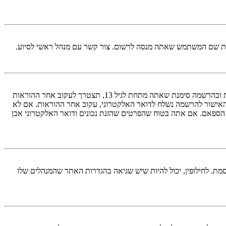
ראשית, בדוק את שם המשתמש והססמה שהזנת. אם הם נכונים, אז כנראה ואת מהדברים הבאים קרה. אם מערכת ה־COPPA פועלת במערכת ובהרשמה סימנת שאתה מתחת לגיל 13, תצטרך לעקוב אחר ההוראות
האישור להרשמה נשלח לדואר האלקטרוני, עקוב אחר ההוראות. אם לא
 הספאם. אם אתה בטוח שהפרטים שהזנת נכונים ודואר האלקטרוני אכן
מת. לחילופין, יכול להיות שיש שגיאה בהגדרות האתר שהמנהלים שלו