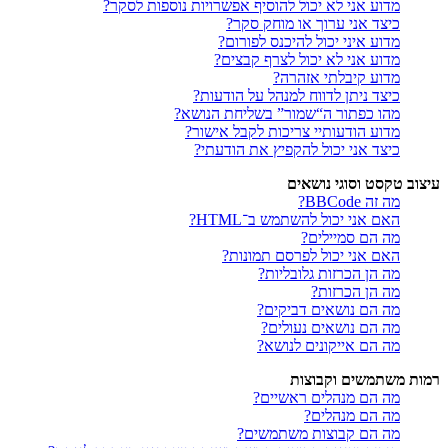
מדוע אני לא יכול להוסיף אפשרויות נוספות לסקר?
כיצד אני ערוך או מוחק סקר?
מדוע איני יכול להיכנס לפורום?
מדוע אני לא יכול לצרף קבצים?
מדוע קיבלתי אזהרה?
כיצד ניתן לדווח למנהל על הודעות?
מהו כפתור ה“שמור” בשליחת הנושא?
מדוע הודעותיי צריכות לקבל אישור?
כיצד אני יכול להקפיץ את הודעתי?
עיצוב טקסט וסוגי נושאים
מה זה BBCode?
האם אני יכול להשתמש ב־HTML?
מה הם סמיילים?
האם אני יכול לפרסם תמונות?
מה הן הכרזות גלובליות?
מה הן הכרזות?
מה הם נושאים דביקים?
מה הם נושאים נעולים?
מה הם אייקונים לנושא?
רמות משתמשים וקבוצות
מה הם מנהלים ראשיים?
מה הם מנהלים?
מה הם קבוצות משתמשים?