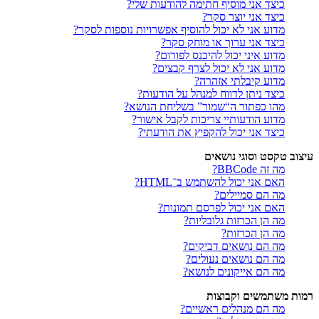
כיצד אני מוסיף חתימה להודעות שלי?
כיצד אני יוצר סקר?
מדוע אני לא יכול להוסיף אפשרויות נוספות לסקר?
כיצד אני ערוך או מוחק סקר?
מדוע איני יכול להיכנס לפורום?
מדוע אני לא יכול לצרף קבצים?
מדוע קיבלתי אזהרה?
כיצד ניתן לדווח למנהל על הודעות?
מהו כפתור ה“שמור” בשליחת הנושא?
מדוע הודעותיי צריכות לקבל אישור?
כיצד אני יכול להקפיץ את הודעתי?
עיצוב טקסט וסוגי נושאים
מה זה BBCode?
האם אני יכול להשתמש ב־HTML?
מה הם סמיילים?
האם אני יכול לפרסם תמונות?
מה הן הכרזות גלובליות?
מה הן הכרזות?
מה הם נושאים דביקים?
מה הם נושאים נעולים?
מה הם אייקונים לנושא?
רמות משתמשים וקבוצות
מה הם מנהלים ראשיים?