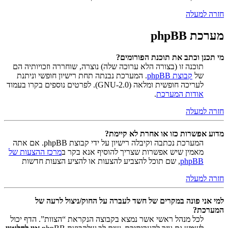
חזרה למעלה
מערכת phpBB
מי תכנן וכתב את תוכנת הפורומים?
תוכנה זו (בצורה הלא ערוכה שלה) נוצרה, שוחררה וזכויותיה הם
של
קבוצת phpBB
. המערכת נבנתה תחת רישיון חופשי וניתנת
לעריכה חופשית ומלאה (GNU-2.0). לפרטים נוספים בקרו בעמוד
אודות המערכת
.
חזרה למעלה
מדוע אפשרות כזו או אחרת לא קיימת?
המערכת נכתבה וקיבלה רישיון על ידי קבוצת phpBB. אם אתה
מאמין שיש אפשרות שצריך להוסיף אנא בקר ב
מרכז ההצעות של
phpBB
, שם תוכל להצביע להצעות או להציע הצעות חדשות
חזרה למעלה
למי אני פונה במקרים של חשד לעברה על החוק/ניצול לרעה של
המערכת?
לכל מנהל ראשי אשר נמצא בקבוצה הנקראת “הצוות”. הדף יכול