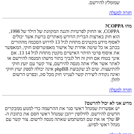
שמומלץ להירשם.
חזרה למעלה
מהו COPPA?
COPPA, או החוק לפרטיות והגנה המקוונת של הילד של 1998,
הוא חוק בארצות הברית הדורש מאתרים ברשת אשר יכולים
לאסוף מידע מקטינים מתחת לגיל 13 לדרוש הסכמה מההורים
בכתב או כל שיטה אחרת של אישור מאפוטרופוס חוקי, המאפשר
את איסוף פרטי הזיהוי האישיים מקטין מתחת לגיל 14 13. אם
אינך בטוח אם חוק זה חל לגביך בתור מישהו המנסה להירשם או
לאתר אשר אליו אתה מנסה להירשם, צור קשר עם יועץ חוקי
להתיעצות. שים לב שקבוצת phpBB אינה יכולה לספק יעוץ חוקי
ואינה נקודה ליצירת קשר לענייני חוק מכל סוג, ובפרט הרשום
להלן.
חזרה למעלה
מדוע אני לא יכול להרשם?
יש אפשרות שמנהל ראשי סגר את ההרשמה כדי למנוע ממבקרים
חדשים להירשם. לחילופין ייתכן שמנהל ראשי חסם את כתובת ה-
IP שלך או את שם המשתמש שאתה מנסה לרשום. צור קשר עם
מנהל ראשי לסיוע.