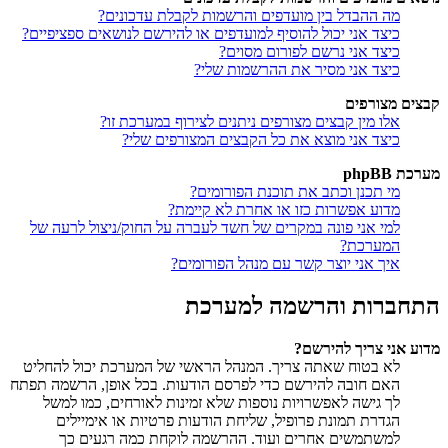
מה ההבדל בין מועדפים והרשמות לקבלת עדכונים?
כיצד אני יכול להוסיף למועדפים או להירשם לנושאים ספציפיים?
כיצד אני נרשם לפורום מסוים?
כיצד אני מסיר את ההרשמות שלי?
קבצים מצורפים
אלו מין קבצים מצורפים ניתנים לצירוף במערכת זו?
כיצד אני מוצא את כל הקבצים המצורפים שלי?
מערכת phpBB
מי תכנן וכתב את תוכנת הפורומים?
מדוע אפשרות כזו או אחרת לא קיימת?
למי אני פונה במקרים של חשד לעברה על החוק/ניצול לרעה של
המערכת?
איך אני יוצר קשר עם מנהל הפורומים?
התחברות והרשמה למערכת
מדוע אני צריך להירשם?
לא בטוח שאתה צריך. המנהל הראשי של המערכת יכול להחליט
האם חובה להירשם כדי לפרסם הודעות. בכל אופן, הרשמה תפתח
לך גישה לאפשרויות נוספות שלא זמינות לאורחים, כמו למשל
הגדרת תמונת פרופיל, שליחת הודעות פרטיות או אימיילים
למשתמשים אחרים ועוד. ההרשמה לוקחת כמה רגעים כך