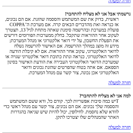
חזרה למעלה
נרשמתי אבל אני לא מצליח להתחבר!
ראשית, בדוק את שם המשתמש והססמה שהזנת. אם הם נכונים,
אז כנראה ואת מהדברים הבאים קרה. אם מערכת ה־COPPA
פועלת במערכת ובהרשמה סימנת שאתה מתחת לגיל 13, תצטרך
לעקוב אחר ההוראות שתקבל. בחלק ממערכות הפורומים דורשים
את הפעלת החשבון, על ידי דואר אלקטרוני או מנהל המערכת;
מידע זה מוצג במהלך ההרשמה. אם האישור להרשמה נשלח
לדואר האלקטרוני, עקוב אחר ההוראות. אם לא קיבלת הודעה
לדואר האלקטרוני, כנראה ונתת כתובת דואר אלקטרוני שגויה או
שמערכת הדואר האלקטרוני העבירה את הודעת האישור בסינון
הספאם. אם אתה בטוח שהפרטים שהזנת נכונים ודואר
האלקטרוני אכן נכונה, צור קשר עם מנהל המערכת.
חזרה למעלה
למה אני לא מצליח להתחבר?
Tיש כמה סיבות אפשריות לכך. קודם כל, ודא ששם המשתמש
והססמה שלך נכונים. אם הם נכונים, צור קשר עם מנהל ראשי כדי
לוודא שלא נחסמת. לחילופין, יכול להיות שיש שגיאה בהגדרות
האתר שהמנהלים שלו יצטרכו לתקן.
חזרה למעלה