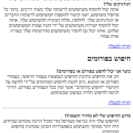
הנודניקים שלי?
אתה יכול להוסיף משתמשים לרשימה שלך בשתי דרכים. בתוך כל
פרופיל משתמש, ישנו קישור להוספת המשתמש לרשימת החברים
או הנודניקים שלך. לחלופין, מלוח הבקרה למשתמש שלך, אתה
יכול להוסיף ישירות משתמשים על־ידי הזנת שמות המשתמשים
שלהם. אתה יכול גם להסיר משתמשים מהרשימה שלך בעזרת
אותו עמוד.
חזרה למעלה
חיפוש בפורומים
כיצד אני יכול לחפש בפורום או בפורומים?
הזן את החיפוש בתיבת החיפוש הנמצאת בעמוד הראשי, בעמודי
הפורום או הנושא. ניתן לגשת לחיפוש המתקדם על־ידי לחיצה על
הקישור “חיפוש מתקדם” אשר זמין בכל העמודים בפורום. הדרך
לגישה לחיפוש תלויה בעיצוב שבשימוש.
חזרה למעלה
מדוע החיפוש שלי לא מחזיר תוצאות?
החיפוש שלך היה כנראה מעורפל מדי ומכיל הרבה מונחים שכיחים.
היה יותר ממוקד והשתמש באפשרויות הסינון שזמינות בחיפוש
המתקדם.