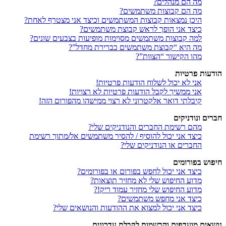
מה הם מנהלים?
מה הם קבוצות משתמשים?
היכן נמצאות קבוצות המשתמשים וכיצד אני מצטרף לאחת?
כיצד אני הופך לראש קבוצת משתמשים?
למה קבוצות משתמשים מסוימות מופיעות בצבעים שונים?
מה היא “קבוצת משתמשים כברירת מחדל”?
מהו הקישור “הצוות”?
הודעות פרטיות
אני לא יכול לשלוח הודעות פרטיות!
אני ממשיך לקבל הודעות פרטיות לא רצויות!
קיבלתי דואר אלקטרוני לא רצוי ממישהו מהפורום הזה!
חברים ונודניקים
מהם רשימת החברים והנודניקים שלי?
כיצד אני יכול להוסיף / להסיר משתמשים אל/מתוך רשימת
החברים או הנודניקים שלי?
חיפוש בפורומים
כיצד אני יכול לחפש בפורום או בפורומים?
מדוע החיפוש שלי לא מחזיר תוצאות?
מדוע החיפוש שלי מחזיר עמוד ריק!?
כיצד אני מחפש משתמשים?
כיצד אני יכול למצוא את ההודעות והנושאים שלי?
נושאים מועדפים והרשמות לקבלת עדכונים