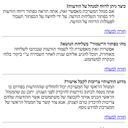
כיצד ניתן לדווח למנהל על הודעות?
אם מנהל המערכת מאפשר זאת, אתה תראה כפתור דיווח הודעות
ליד כפתור השליחת הודעה. על ידי לחיצה על הכפתור תעבור
לפעולות הדיווח על הודעה.
חזרה למעלה
מהו כפתור ה“שמור” בשליחת הנושא?
אפשרות זאת מאפשרת לך לשמור הודעות שנכתבו לשליחה
מאוחרת, תוכל להגיע אליהם שנית לאחר השמירה ע"י ביקור בלוח
הבקרה למשתמש.
חזרה למעלה
מדוע הודעותיי צריכות לקבל אישור?
המנהל הראשי של המערכת יכול להחליט שההודעות בפורום בו
אתה מנסה לכתוב נדרשות להיבדק לפני הצגתן. יתכן גם שהמנהל
הראשי הכניס אותך לקבוצה של משתמשים אשר ההודעות שלהם
צריכות להיבדק טרם הצגתן. אנא צור קשר על המנהל הראשי של
המערכת למידע נוסף.
חזרה למעלה