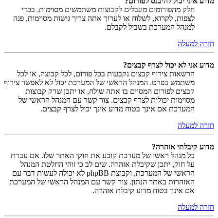
מדוע איני יכול להיכנס לפורום?
חלק מהפורומים מוגבלים לקבוצות משתמשים מסוימות. בכדי
לצפות, לקרוא, לשלוח או לערוך אתה צריך גישות מסוימות, פנה
למנהל המערכת בשביל לקבלם.
חזרה למעלה
מדוע אני לא יכול לצרף קבצים?
הרשאות צירוף קבצים נקבעות בכל פורום, לכל קבוצה, או לכל
משתמש בפרט. המנהל הראשי של המערכת יכול לא לאפשר צירוף
קבצים לפורום המסוים בו אתה שולח, או יתכן שרק קבוצות
מסוימות יכולות לצרף קבצים. צור קשר עם המנהל הראשי של
המערכת אם אינך בטוח מדוע אינך יכול לצרף קבצים.
חזרה למעלה
מדוע קיבלתי אזהרה?
כל מנהל ראשי של מערכת קובע את חוקי האתר שלו. אם עברת
על חוק, יתכן שקיבלת אזהרה. שים לב כי זוהי החלטת המנהל
הראשי של המערכת, וקבוצת phpBB לא יכולה לעשות דבר עם
האזהרות באתר הנתון. צור קשר עם המנהל הראשי של המערכת
אם אינך בטוח מדוע קיבלת אזהרה.
חזרה למעלה