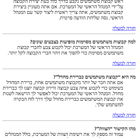
ראש קבוצת משתמשים נקבע בדרך כלל בעת יצירת הקבוצה
על־ידי המנהל הראשי של המערכת. אם אתה מעוניין ביצירת
קבוצת משתמשים, אתה צריך ראשית ליצור קשר עם המנהל
הראשי. נסה שליחת הודעה פרטית.
חזרה למעלה
למה קבוצות משתמשים מסוימות מופיעות בצבעים שונים?
המנהל הראשי של המערכת יכול לקבוע צבע לחברי קבוצת
משתמשים מסוימת כדי להפוך את זיהוי חברי הקבוצה לקל יותר.
חזרה למעלה
מה היא “קבוצת משתמשים כברירת מחדל”?
אם אתה חבר של יותר מקבוצת משתמשים אחת, ברירת המחדל
בשימוש כדי לקבוע איזה צבע קבוצה ודירוג קבוצה יוצגו לך כברירת
מחדל. המנהל הראשי של המערכת יכול לאפשר לך הרשאה לשנות
את קבוצת המשתמשים כברירת מחדל שלך דרך לוח הבקרה
למשתמש שלך.
חזרה למעלה
מהו הקישור “הצוות”?
עמוד זה מספק לך את רשימת הצוות של המערכת, כולל המנהלים