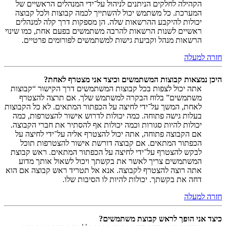
הקהילה לחלקים הניתנים לניהול על־ידי המנהלים הראשיים של
המערכת. כל משתמש יכול להשתייך לכמה קבוצות ולכל קבוצה
יכולות להיקבע ההרשאות שלה. הן מספקות דרך קלה למנהלים
ראשיים לשנות הרשאות להרבה משתמשים בפעם אחת, כמו שינוי
הרשאות מנהל וקביעת גישות למשתמשים לפורומים פרטיים.
חזרה למעלה
היכן נמצאות קבוצות המשתמשים וכיצד אני מצטרף לאחת?
אתה יכול לצפות בכל קבוצות המשתמשים דרך הקישור “קבוצות
משתמשים” בלוח הבקרה למשתמש שלך. אם תרצה להצטרף
לאחת, המשך על־ידי לחיצה על הכפתור המתאים. לא כל הקבוצות
בעלות גישה פתוחה. כמה יכולות לדרוש אישור להצטרפות, כמה
יכולות להיות סגורות וכמה יכולות אף להסתיר את חברי הקבוצה.
אם הקבוצה פתוחה, אתה יכול להצטרף אליה על־ידי לחיצה על
הכפתור המתאים. אם קבוצה דורשת אישור להצטרפות תוכל
לבקש להצטרף על־ידי לחיצה על הכפתור המתאים. ראש קבוצת
המשתמשים צריך לאשר את בקשתך ויכול לשאול אותך מדוע
אתה רוצה להצטרף לקבוצה. אנא אל תטריד ראש קבוצה אם הוא
דחה את בקשתך. יכולות להיות לו הסיבות שלו.
חזרה למעלה
כיצד אני הופך לראש קבוצת משתמשים?