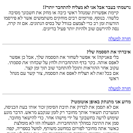
נרשמתי בעבר אבל אני לא מצליח להתחבר יותר?!
קיימת אפשרות שמנהל ראשי כיבה או מחק את חשבונך מסיבה
כלשהי. בנוסף, פורומים רבים מוחקים משתמשים אשר לא פירסמו
הודעות זמן רב כדי לצמצם בגודל של בסיס הנתונים. אם זה קרה,
נסה להירשם שוב ולהיות יותר פעיל בדיונים.
חזרה למעלה
איבדתי את הססמה שלי!
בלי פאניקה! אי אפשר לשחזר את הססמה שלך, אבל כן אפשר
לאפס אותה. בקר בדף ההתחברות ולחץ על
שכחתי את ססמתי
.
עקוב אחר ההוראות ותוכל להתחבר שוב תוך זמן קצר.
אם בכל זאת לא תצליח לאפס את הססמה, צור קשר עם מנהל
ראשי
חזרה למעלה
מדוע אני מתנתק באופן אוטומטי?
אם לא תסמן את לבדוק את תיבת הסימון
זכור אותי
בעת הכניסה,
המערכת תשאיר אותך מחובר רק לזמן שנקבע מראש. הדבר מונע
שימוש לרעה בחשבונך על ידי מישהו אחר. כדי להישאר מחובר,
סמן את התיבה במהלך ההתחברות. הפעולה הזו לא מומלצת
כאשר אתה מחובר לפורום במחשב משותף, למשל בספריה, קפה