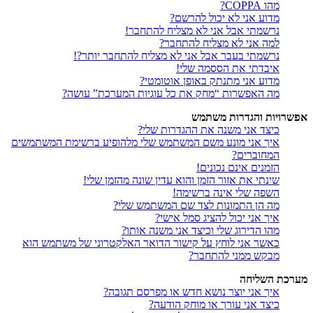
מהו COPPA?
מדוע אני לא יכול להרשם?
נרשמתי אבל אני לא מצליח להתחבר!
למה אני לא מצליח להתחבר?
נרשמתי בעבר אבל אני לא מצליח להתחבר יותר?!
איבדתי את הססמה שלי!
מדוע אני מתנתק באופן אוטומטי?
מה האפשרות “מחק את כל עוגיות המערכת” עושה?
אפשרויות והגדרות משתמש
כיצד אני משנה את ההגדרות שלי?
איך אני מונע משם המשתמש שלי מלהופיע ברשימת המשתמשים
המחוברים?
הזמנים אינם נכונים!
שינתי את אזור הזמן והוא עדין שונה מהזמן שלי!
השפה שלי אינה ברשימה!
מה הן התמונות לצד שם המשתמש שלי?
איך אני יכול להציג סמל אישי?
מהו הדירוג שלי וכיצד אני משנה אותו?
כאשר אני לוחץ על קישור הדואר האלקטרוני של משתמש הוא
מבקש ממני להתחבר?
מערכת השליחה
איך אני יוצר נושא חדש או מפרסם תגובה?
כיצד אני עורך או מוחק הודעה?