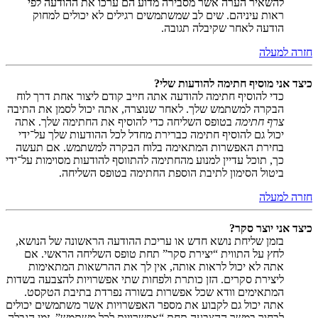
להשאיר הערה אשר מסבירה מדוע הם ערכו את ההודעה לפי
ראות עיניהם. שים לב שמשתמשים רגילים לא יכולים למחוק
הודעה לאחר שקיבלה תגובה.
חזרה למעלה
כיצד אני מוסיף חתימה להודעות שלי?
כדי להוסיף חתימה להודעה אתה חייב קודם ליצור אחת דרך לוח
הבקרה למשתמש שלך. לאחר שנוצרה, אתה יכול לסמן את התיבה
צרף חתימה
בטופס השליחה כדי להוסיף את החתימה שלך. אתה
יכול גם להוסיף חתימה כברירת מחדל לכל ההודעות שלך על־ידי
בחירת האפשרות המתאימה בלוח הבקרה למשתמש. אם תעשה
כך, תוכל עדיין למנוע מהחתימה להתווסף להודעות מסוימות על־ידי
ביטול הסימון לתיבת הוספת החתימה בטופס השליחה.
חזרה למעלה
כיצד אני יוצר סקר?
בזמן שליחת נושא חדש או עריכת ההודעה הראשונה של הנושא,
לחץ על התווית “יצירת סקר” תחת טופס השליחה הראשי. אם
אתה לא יכול לראות אותה, אין לך את ההרשאות המתאימות
ליצירת סקרים. הזן כותרת ולפחות שתי אפשרויות להצבעה בשדות
המתאימים וודא שכל אפשרות בשורה נפרדת בתיבת הטקסט.
אתה יכול גם לקבוע את מספר האפשרויות אשר משתמשים יכולים
לבחור במשך ההצבעה תחת “אפשרויות לכל משתמש”, זמן הגבלה