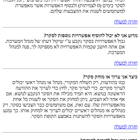
לסקר בימים (0 לצמיתות) ולבסוף האפשרות אשר מאפשרת
למשתמשים לשנות את ההצבעות שלהם.
חזרה למעלה
מדוע אני לא יכול להוסיף אפשרויות נוספות לסקר?
גבול האפשרויות בסקר נקבע ע"י שיקול דעתו של מנהל המערכת.
אם אתה חושב שכמות האפשרויות לא מספיקה לך, פנה למנהל
המערכת.
חזרה למעלה
כיצד אני ערוך או מוחק סקר?
כמו בהודעות, רק השולח המקורי, מנהל או מנהל ראשי יכולים
לערוך סקרים. כדי לערוך סקר, לחץ כדי לערוך את ההודעה
הראשונה בנושא. היא תמיד מכילה את הסקר הנקבע לנושא. אם
אף אחד לא הצביע, ניתן למחוק את הסקר או לשנות כל אחת
מהאפשרויות שלו. עם זאת, אם משתמשים כבר הצביעו בסקר, רק
מנהלים או מנהלים ראשיים יכולים לערוך או למחוק אותו. כך נמנע
מאפשרויות הסקר להשתנות באמצע תקופת הסקר.
חזרה למעלה