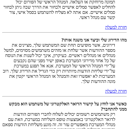
תמונה מרוחקת או העלאה. המנהל הראשי של הפורום יכול
להחליט לאפשר סמלים אישיים ולבחור את הדרך שבה ניתן לבחור
סמלים אישיים. אם אתה לא מצליח להשתמש בסמל אישי, צור
קשר עם מנהל ראשי.
חזרה למעלה
מהו הדירוג שלי וכיצד אני משנה אותו?
דירוגים, אשר מופיעים תחת שם המשתמש שלך, מציינים את
מספר ההודעות אשר שלחת או מזהים משתמשים מסוימים, למשל
מנהלים או מנהלים ראשיים. כעיקרון, אינך יכול לשנות את הנוסח
של כל אחד מדירוגי המערכת באופן ישיר מפני שהם נקבעים
על־ידי המנהל הראשי של המערכת. אנא אל תפגע במערכת
על־ידי שליחת הודעות מיותרות רק כדי הגדיל את הדירוג שלך. רוב
המערכות לא יאפשרו זאת והמנהל או המנהל הראשי יקטין את
מונה ההודעות שלך.
חזרה למעלה
כאשר אני לוחץ על קישור הדואר האלקטרוני של משתמש הוא מבקש
ממני להתחבר?
רק משתמשים רשומים יכולים לשלוח לחברי הפורום הודעות
לדואר האלקטרוני באמצעות טופס השליחה במערכת, וזאת עם
מנהלי המערכת מאפשרים עזר זה. זה מונע משליחת הודעות ספאם