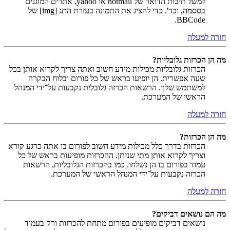
למשל תיבות הדואר של hotmail או yahoo, אתרים המוגנים
בססמה, וכד'. כדי להציג את התמונה בעזרת התג [img] של
BBCode.
חזרה למעלה
מה הן הכרזות גלובליות?
הכרזות גלובליות מכילות מידע חשוב ואתה צריך לקרוא אותן בכל
שעה אפשרית. הן יופיעו בראש של כל פורום ובלוח הבקרה
למשתמש שלך. הרשאות הכרזה גלובלית נקבעות על־ידי המנהל
הראשי של המערכת.
חזרה למעלה
מה הן הכרזות?
הכרזות בדרך כלל מכילות מידע חשוב לפורום בו אתה כרגע קורא
וצריך לקרוא אותן מתי שניתן. ההכרזות מופיעות בראש של כל
עמוד בפורום בו הן נשלחו. כמו בהכרזות הגלובליות, הרשאות
הכרזה נקבעות על־ידי המנהל הראשי של המערכת.
חזרה למעלה
מה הם נושאים דביקים?
נושאים דביקים מופיעים בפורום מתחת להכרזות ורק בעמוד