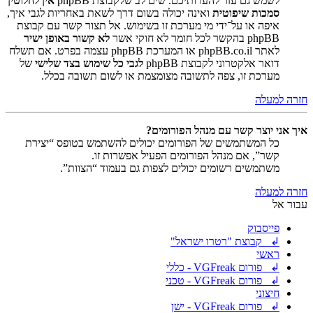
לשמש גם עזר להערותיכם. שים לב שלקבוצת phpBB
אין לחלוטין
סמכות שיפוטית
ואינה יכולה בשום דרך לשאת באחריות לגבי איך,
איפה או על־ידי מי מערכת זו בשימוש. אל תצור קשר עם קבוצת
phpBB בהקשר לכל חומר לא חוקי אשר
לא קשור באופן ישיר
לאתר phpBB.co.il או המערכת phpBB עצמה בפרט. אם תשלח
דואר אלקטרוני לקבוצת phpBB
לגבי כל שימוש בצד שלישי
של
מערכת זו, צפה לתשובה מצומצמת או לשום תשובה בכלל.
חזרה למעלה
איך אני יוצר קשר עם מנהל הפורומים?
כל המשתמשים של הפורומים יכולים להשתמש בטופס “יצירת
קשר”, אם מנהל הפורומים הפעיל אפשרות זו.
משתמשים רשומים יכולים לצפות גם בעמוד “הצוות”.
חזרה למעלה
עבור אל
פייסבוק
↲ קבוצת "רטרו ישראל"
ראשי
↲ פורום VGFreak - כללי
↲ פורום VGFreak - טכני
חיצוני
↲ פורום VGFreak - ישן