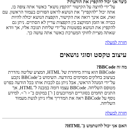
כיצד אני יכול להקפיץ את הודעתי?
על־ידי לחיצה על הקישור “הקפץ נושא” כאשר אתה צופה בו,
אתה יכול “להקפיץ” את הנושא לראש הפורום בעמוד הראשון. עם
זאת, אם אינך רואה את הקישור, הקפצת הנושא יכולה להיות
כבויה או הזמן המוקצב בין הקפצות עדיין לא הסתיים. ניתן גם
להקפיץ את הנושא בפשטות על־ידי שליחת תגובה אליו, אך וודא
שאתה מציית לחוקי המערכת כאשר אתה עושה כך.
חזרה למעלה
עיצוב טקסט וסוגי נושאים
מה זה BBCode?
BBCode הוא צורה מיוחדת של HTML, המציע שליטה נהדרת
בעיצוב בחלקים מסוימים בהודעה. השימוש ב־BBCode נקבע
על־ידי המנהל הראשי, אבל ניתן גם לכבות אותו בכל הודעה בפרט
מטופס השליחה. BBCode עצמו דומה במבנה ל־HTML, אך
התגים תחמים בסוגריים המרובעים [ ו־] במקום ב־< ו־>. למידע
נוסף על BBCode ראה את המדריך אליו ניתן לגשת מעמוד
השליחה.
חזרה למעלה
האם אני יכול להשתמש ב־HTML?