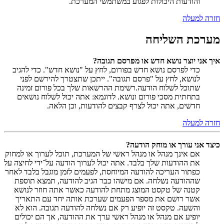
והודעות היכולות לפגוע במשתמשי המערכת.
חזרה למעלה
מערכת השליחה
איך אני יוצר נושא חדש או מפרסם תגובה?
כדי לפרסם נושא חדש בפורום, לחץ על "נושא חדש". כדי להגיב
לנושא, לחץ על "פרסם תגובה". ייתכן שתצטרך להירשם לפני
שתוכל לשלוח הודעה.רשימת ההרשאות שלך בכל פורום זמינה
בתחתית מסכי פורום ונושא. לדוגמא: אתה יכול לשלוח נושאים
חדשים, אתה יכול לצרף קבצים להודעות, וכן הלאה.
חזרה למעלה
כיצד אני עורך או מוחק הודעה?
אם אינך מנהל או מנהל ראשי של המערכת, תוכל לערוך או למחוק
את ההודעות שלך בלבד. אתה יכול לערוך הודעה על־ידי לחיצה על
כפתור העריכה להודעה המיוחסת, לפעמים לזמן מוגבל בלבד לאחר
שההודעה נשלחה. אם מישהו כבר הגיב להודעה, תמצא תוספת
קטנה של טקסט המוצג מתחת להודעה כאשר אתה חוזר לנושא
אשר רושם את מספר הפעמים שערכת אותה יחד עם התאריך
והשעה. טקסט זה יופיע רק אם נשלחה להודעה תגובה. הוא לא
יופיע אם מנהל או מנהל ראשי ערך את ההודעה, אך הם יכולים