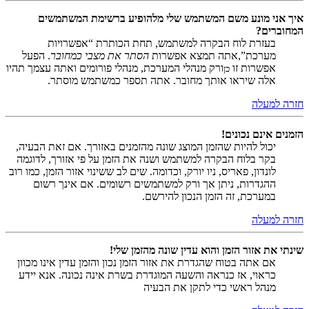
איך אני מונע משם המשתמש שלי מלהופיע ברשימת המשתמשים
המחוברים?
בעזרת לוח הבקרה למשתמש, תחת הכותרת “אפשרויות
מערכת”,אתה תמצא אפשרות
הסתר את מצבי כמחובר
. הפעל
אפשרות זו
ורק מנהלי המערכת, מנהלי פורומים ואתה עצמך תהיו
כן
אלה שיראו אותך מחובר. אתה תספר כמשתמש מוסתר.
חזרה למעלה
הזמנים אינם נכונים!
יכול להיות שהזמן המוצג שונה מהזמנים באזורך. אם זאת הבעיה,
בקר בלוח הבקרה למשתמש ושנה את הזמן על פי אזורך, לדוגמה
לונדון, פאריס, ניו יורק, וכדומה. שים לב ששינוי אזור הזמן, כמו רוב
ההגדרות, ניתן אך ורק למשתמשים רשומים. אם אינך רשום
במערכת, זה הזמן הנכון להירשם.
חזרה למעלה
שינתי את אזור הזמן והוא עדין שונה מהזמן שלי!
אם אתה בטוח שהגדרת את אזור הזמן נכון והזמן עדין אינו מכוון
כראוי, אז כנראה והשעה המוגדרת בשרת אינה נכונה. אנא יידע
מנהל ראשי כדי לתקן את הבעיה