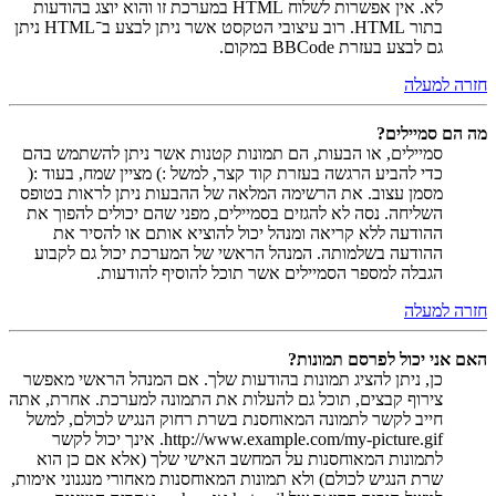
לא. אין אפשרות לשלוח HTML במערכת זו והוא יוצג בהודעות
בתור HTML. רוב עיצובי הטקסט אשר ניתן לבצע ב־HTML ניתן
גם לבצע בעזרת BBCode במקום.
חזרה למעלה
מה הם סמיילים?
סמיילים, או הבעות, הם תמונות קטנות אשר ניתן להשתמש בהם
כדי להביע הרגשה בעזרת קוד קצר, למשל :) מציין שמח, בעוד :(
מסמן עצוב. את הרשימה המלאה של ההבעות ניתן לראות בטופס
השליחה. נסה לא להגזים בסמיילים, מפני שהם יכולים להפוך את
ההודעה ללא קריאה ומנהל יכול להוציא אותם או להסיר את
ההודעה בשלמותה. המנהל הראשי של המערכת יכול גם לקבוע
הגבלה למספר הסמיילים אשר תוכל להוסיף להודעות.
חזרה למעלה
האם אני יכול לפרסם תמונות?
כן, ניתן להציג תמונות בהודעות שלך. אם המנהל הראשי מאפשר
צירוף קבצים, תוכל גם להעלות את התמונה למערכת. אחרת, אתה
חייב לקשר לתמונה המאוחסנת בשרת רחוק הנגיש לכולם, למשל
http://www.example.com/my-picture.gif. אינך יכול לקשר
לתמונות המאוחסנות על המחשב האישי שלך (אלא אם כן הוא
שרת הנגיש לכולם) ולא תמונות המאוחסנות מאחורי מנגנוני אימות,