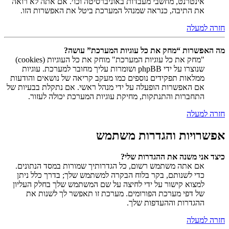
אינטרנט, מחשבי מעבדות באוניברסיטה וכו׳. אם אתה לא רואה
את התיבה, כנראה שמנהל המערכת ביטל את האפשרות הזו.
חזרה למעלה
מה האפשרות “מחק את כל עוגיות המערכת” עושה?
"מחק את כל עוגיות המערכת" מוחק את כל העוגיות (cookies)
שנוצרו על ידי phpBB ושומרות עליך מחובר למערכת. עוגיות
ממלאות תפקידים נוספים כמו מעקב קריאה של נושאים והודעות
אם האפשרות הופעלה על ידי מנהל ראשי. אם נתקלת בבעיות של
התחברות והתנתקות, מחיקת עוגיות המערכת יכולה לעזור.
חזרה למעלה
אפשרויות והגדרות משתמש
כיצד אני משנה את ההגדרות שלי?
אם אתה משתמש רשום, כל הגדרותיך שמורות במסד הנתונים.
כדי לשנותם, בקר בלוח הבקרה למשתמש שלך; בדרך כלל ניתן
למצוא קישור על ידי לחיצה על שם המשתמש שלך בחלק העליון
של דפי מערכת הפורומים. מערכת זו תאפשר לך לשנות את
ההגדרות וההעדפות שלך.
חזרה למעלה