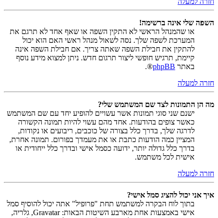
חזרה למעלה
השפה שלי אינה ברשימה!
או שהמנהל הראשי לא התקין השפה או שאף אחד לא תרגם את
המערכת לשפה שלך. נסה לשאול מנהל ראשי האם הוא יכול
להתקין את חבילת השפה שאתה צריך. אם חבילת השפה אינה
קיימת, תרגיש חופשי ליצור תרגום חדש. ניתן למצוא מידע נוסף
באתר
phpBB
®.
חזרה למעלה
מה הן התמונות לצד שם המשתמש שלי?
ישנם שני סוגי תמונות אשר עשויים להופיע יחד עם שם המשתמש
כאשר צופים בהודעות. אחד מהם עשוי להיות תמונה הקשורה
לדרגה שלך, בדרך כלל בצורה של כוכבים, ריבועים או נקודות,
המציין כמה הודעות כתבת או את מעמדך בפורום. תמונה אחרת,
בדרך כלל גדולה יותר, ידועה כסמל אישי ובדרך כלל ייחודית או
אישית לכל משתמש.
חזרה למעלה
איך אני יכול להציג סמל אישי?
בתוך לוח הבקרה למשתמש תחת "פרופיל" אתה יכול להוסיף סמל
אישי באמצעות אחת מארבע השיטות הבאות: Gravatar, גלריה,