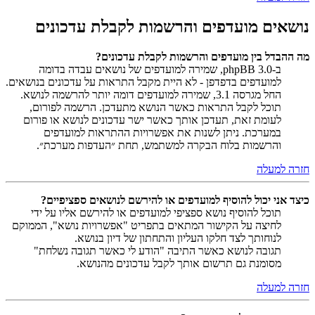
נושאים מועדפים והרשמות לקבלת עדכונים
מה ההבדל בין מועדפים והרשמות לקבלת עדכונים?
ב-phpBB 3.0, שמירה למועדפים של נושאים עבדה בדומה
למועדפים בדפדפן - לא היית מקבל התראות על עדכונים בנושאים.
החל מגרסה 3.1, שמירה למועדפים דומה יותר להרשמה לנושא.
תוכל לקבל התראות כאשר הנושא מתעדכן. הרשמה לפורום,
לעומת זאת, תעדכן אותך כאשר ישר עדכונים לנושא או פורום
במערכת. ניתן לשנות את אפשרויות ההתראות למועדפים
והרשמות בלוח הבקרה למשתמש, תחת ״העדפות מערכת״.
חזרה למעלה
כיצד אני יכול להוסיף למועדפים או להירשם לנושאים ספציפיים?
תוכל להוסיף נושא ספציפי למועדפים או להירשם אליו על ידי
לחיצה על הקישור המתאים בתפריט "אפשרויות נושא", הממוקם
לנוחותך לצד חלקו העליון והתחתון של דיון בנושא.
תגובה לנושא כאשר התיבה "הודע לי כאשר תגובה נשלחת"
מסומנת גם תרשום אותך לקבל עדכונים מהנושא.
חזרה למעלה