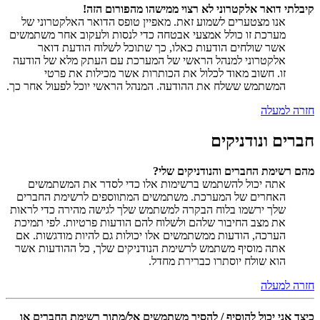
קיבלתי דואר אלקטרוני לא רצוי ממישהו מהפורום הזה!
אנו מצטערים לשמוע זאת. מאפיין טופס הדואר האלקטרוני של
מערכת זו כולל אמצעי אבטחה כדי לנסות ולעקוב אחר משתמשים
אשר שולחים הודעות כאלו, כך שתוכל לשלוח הודעת דואר
אלקטרוני למנהל הראשי של המערכת עם העתק מלא של הודעה
זו. חשוב מאוד לכלול את הכותרות אשר מכילות את פרטי
המשתמש ששלח את ההודעה. המנהל הראשי יוכל לפעול אחר כך.
חזרה למעלה
חברים ונודניקים
מהם רשימת החברים והנודניקים שלי?
אתה יכול להשתמש ברשימות אלו כדי לסדר את המשתמשים
האחרים של המערכת. משתמשים המתווספים לרשימת החברים
שלך ירשמו בלוח הבקרה למשתמש שלך לגישה מהירה כדי לראות
את מצב החיבור שלהם ולשלוח להם הודעות פרטיות. לפי תמיכת
הערכה, הודעות ממשתמשים אלו יכולות גם להיות מודגשות. אם
אתה מוסיף משתמש לרשימת הנודניקים שלך, כל ההודעות אשר
הוא שולח יוסתרו כברירת מחדל.
חזרה למעלה
כיצד אני יכול להוסיף / להסיר משתמשים אל/מתוך רשימת החברים או