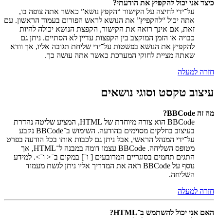
כיצד אני יכול להקפיץ את הודעתי?
על־ידי לחיצה על הקישור “הקפץ נושא” כאשר אתה צופה בו,
אתה יכול “להקפיץ” את הנושא לראש הפורום בעמוד הראשון. עם
זאת, אם אינך רואה את הקישור, הקפצת הנושא יכולה להיות
כבויה או הזמן המוקצב בין הקפצות עדיין לא הסתיים. ניתן גם
להקפיץ את הנושא בפשטות על־ידי שליחת תגובה אליו, אך וודא
שאתה מציית לחוקי המערכת כאשר אתה עושה כך.
חזרה למעלה
עיצוב טקסט וסוגי נושאים
מה זה BBCode?
BBCode הוא צורה מיוחדת של HTML, המציע שליטה נהדרת
בעיצוב בחלקים מסוימים בהודעה. השימוש ב־BBCode נקבע
על־ידי המנהל הראשי, אבל ניתן גם לכבות אותו בכל הודעה בפרט
מטופס השליחה. BBCode עצמו דומה במבנה ל־HTML, אך
התגים תחמים בסוגריים המרובעים [ ו־] במקום ב־< ו־>. למידע
נוסף על BBCode ראה את המדריך אליו ניתן לגשת מעמוד
השליחה.
חזרה למעלה
האם אני יכול להשתמש ב־HTML?