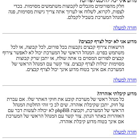
מדוע איני יכול להיכנס לפורום?
חלק מהפורומים מוגבלים לקבוצות משתמשים מסוימות. בכדי
לצפות, לקרוא, לשלוח או לערוך אתה צריך גישות מסוימות, פנה
למנהל המערכת בשביל לקבלם.
חזרה למעלה
מדוע אני לא יכול לצרף קבצים?
הרשאות צירוף קבצים נקבעות בכל פורום, לכל קבוצה, או לכל
משתמש בפרט. המנהל הראשי של המערכת יכול לא לאפשר צירוף
קבצים לפורום המסוים בו אתה שולח, או יתכן שרק קבוצות
מסוימות יכולות לצרף קבצים. צור קשר עם המנהל הראשי של
המערכת אם אינך בטוח מדוע אינך יכול לצרף קבצים.
חזרה למעלה
מדוע קיבלתי אזהרה?
כל מנהל ראשי של מערכת קובע את חוקי האתר שלו. אם עברת
על חוק, יתכן שקיבלת אזהרה. שים לב כי זוהי החלטת המנהל
הראשי של המערכת, וקבוצת phpBB לא יכולה לעשות דבר עם
האזהרות באתר הנתון. צור קשר עם המנהל הראשי של המערכת
אם אינך בטוח מדוע קיבלת אזהרה.
חזרה למעלה