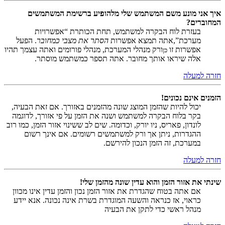
איך אני מונע משם המשתמש שלי מלהופיע ברשימת המשתמשים
המחוברים?
בעזרת לוח הבקרה למשתמש, תחת הכותרת “אפשרויות
מערכת”,אתה תמצא אפשרות
הסתר את מצבי כמחובר
. הפעל
אפשרות זו
ורק מנהלי המערכת, מנהלי פורומים ואתה עצמך תהיו
כן
אלה שיראו אותך מחובר. אתה תספר כמשתמש מוסתר.
חזרה למעלה
הזמנים אינם נכונים!
יכול להיות שהזמן המוצג שונה מהזמנים באזורך. אם זאת הבעיה,
בקר בלוח הבקרה למשתמש ושנה את הזמן על פי אזורך, לדוגמה
לונדון, פאריס, ניו יורק, וכדומה. שים לב ששינוי אזור הזמן, כמו רוב
ההגדרות, ניתן אך ורק למשתמשים רשומים. אם אינך רשום
במערכת, זה הזמן הנכון להירשם.
חזרה למעלה
שינתי את אזור הזמן והוא עדין שונה מהזמן שלי!
אם אתה בטוח שהגדרת את אזור הזמן נכון והזמן עדין אינו מכוון
כראוי, אז כנראה והשעה המוגדרת בשרת אינה נכונה. אנא יידע
מנהל ראשי כדי לתקן את הבעיה