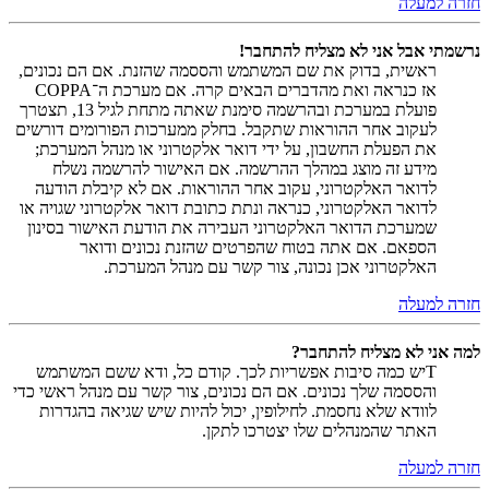
חזרה למעלה
נרשמתי אבל אני לא מצליח להתחבר!
ראשית, בדוק את שם המשתמש והססמה שהזנת. אם הם נכונים,
אז כנראה ואת מהדברים הבאים קרה. אם מערכת ה־COPPA
פועלת במערכת ובהרשמה סימנת שאתה מתחת לגיל 13, תצטרך
לעקוב אחר ההוראות שתקבל. בחלק ממערכות הפורומים דורשים
את הפעלת החשבון, על ידי דואר אלקטרוני או מנהל המערכת;
מידע זה מוצג במהלך ההרשמה. אם האישור להרשמה נשלח
לדואר האלקטרוני, עקוב אחר ההוראות. אם לא קיבלת הודעה
לדואר האלקטרוני, כנראה ונתת כתובת דואר אלקטרוני שגויה או
שמערכת הדואר האלקטרוני העבירה את הודעת האישור בסינון
הספאם. אם אתה בטוח שהפרטים שהזנת נכונים ודואר
האלקטרוני אכן נכונה, צור קשר עם מנהל המערכת.
חזרה למעלה
למה אני לא מצליח להתחבר?
Tיש כמה סיבות אפשריות לכך. קודם כל, ודא ששם המשתמש
והססמה שלך נכונים. אם הם נכונים, צור קשר עם מנהל ראשי כדי
לוודא שלא נחסמת. לחילופין, יכול להיות שיש שגיאה בהגדרות
האתר שהמנהלים שלו יצטרכו לתקן.
חזרה למעלה