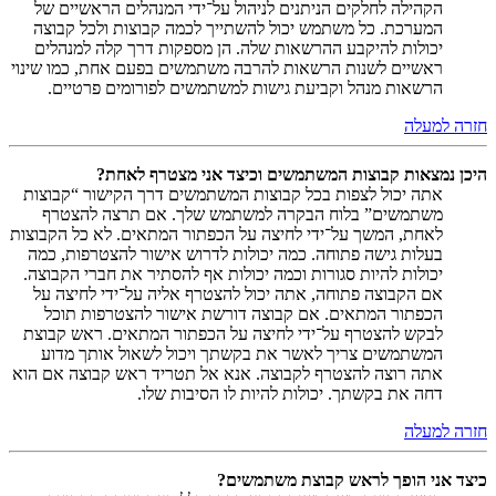
הקהילה לחלקים הניתנים לניהול על־ידי המנהלים הראשיים של
המערכת. כל משתמש יכול להשתייך לכמה קבוצות ולכל קבוצה
יכולות להיקבע ההרשאות שלה. הן מספקות דרך קלה למנהלים
ראשיים לשנות הרשאות להרבה משתמשים בפעם אחת, כמו שינוי
הרשאות מנהל וקביעת גישות למשתמשים לפורומים פרטיים.
חזרה למעלה
היכן נמצאות קבוצות המשתמשים וכיצד אני מצטרף לאחת?
אתה יכול לצפות בכל קבוצות המשתמשים דרך הקישור “קבוצות
משתמשים” בלוח הבקרה למשתמש שלך. אם תרצה להצטרף
לאחת, המשך על־ידי לחיצה על הכפתור המתאים. לא כל הקבוצות
בעלות גישה פתוחה. כמה יכולות לדרוש אישור להצטרפות, כמה
יכולות להיות סגורות וכמה יכולות אף להסתיר את חברי הקבוצה.
אם הקבוצה פתוחה, אתה יכול להצטרף אליה על־ידי לחיצה על
הכפתור המתאים. אם קבוצה דורשת אישור להצטרפות תוכל
לבקש להצטרף על־ידי לחיצה על הכפתור המתאים. ראש קבוצת
המשתמשים צריך לאשר את בקשתך ויכול לשאול אותך מדוע
אתה רוצה להצטרף לקבוצה. אנא אל תטריד ראש קבוצה אם הוא
דחה את בקשתך. יכולות להיות לו הסיבות שלו.
חזרה למעלה
כיצד אני הופך לראש קבוצת משתמשים?