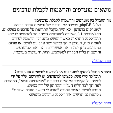
נושאים מועדפים והרשמות לקבלת עדכונים
מה ההבדל בין מועדפים והרשמות לקבלת עדכונים?
ב-phpBB 3.0, שמירה למועדפים של נושאים עבדה בדומה
למועדפים בדפדפן - לא היית מקבל התראות על עדכונים בנושאים.
החל מגרסה 3.1, שמירה למועדפים דומה יותר להרשמה לנושא.
תוכל לקבל התראות כאשר הנושא מתעדכן. הרשמה לפורום,
לעומת זאת, תעדכן אותך כאשר ישר עדכונים לנושא או פורום
במערכת. ניתן לשנות את אפשרויות ההתראות למועדפים
והרשמות בלוח הבקרה למשתמש, תחת ״העדפות מערכת״.
חזרה למעלה
כיצד אני יכול להוסיף למועדפים או להירשם לנושאים ספציפיים?
תוכל להוסיף נושא ספציפי למועדפים או להירשם אליו על ידי
לחיצה על הקישור המתאים בתפריט "אפשרויות נושא", הממוקם
לנוחותך לצד חלקו העליון והתחתון של דיון בנושא.
תגובה לנושא כאשר התיבה "הודע לי כאשר תגובה נשלחת"
מסומנת גם תרשום אותך לקבל עדכונים מהנושא.
חזרה למעלה