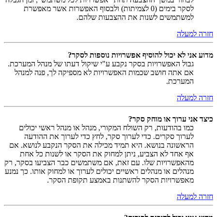
לסקר בימים (0 לצמיתות) ולבסוף האפשרות אשר מאפשרת
למשתמשים לשנות את ההצבעות שלהם.
חזרה למעלה
מדוע אני לא יכול להוסיף אפשרויות נוספות לסקר?
גבול האפשרויות בסקר נקבע ע"י שיקול דעתו של מנהל המערכת.
אם אתה חושב שכמות האפשרויות לא מספיקה לך, פנה למנהל
המערכת.
חזרה למעלה
כיצד אני ערוך או מוחק סקר?
כמו בהודעות, רק השולח המקורי, מנהל או מנהל ראשי יכולים
לערוך סקרים. כדי לערוך סקר, לחץ כדי לערוך את ההודעה
הראשונה בנושא. היא תמיד מכילה את הסקר הנקבע לנושא. אם
אף אחד לא הצביע, ניתן למחוק את הסקר או לשנות כל אחת
מהאפשרויות שלו. עם זאת, אם משתמשים כבר הצביעו בסקר, רק
מנהלים או מנהלים ראשיים יכולים לערוך או למחוק אותו. כך נמנע
מאפשרויות הסקר להשתנות באמצע תקופת הסקר.
חזרה למעלה