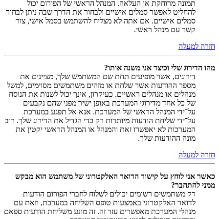
תמונה מרוחקת או העלאה. המנהל הראשי של הפורום יכול
להחליט לאפשר סמלים אישיים ולבחור את הדרך שבה ניתן לבחור
סמלים אישיים. אם אתה לא מצליח להשתמש בסמל אישי, צור
קשר עם מנהל ראשי.
חזרה למעלה
מהו הדירוג שלי וכיצד אני משנה אותו?
דירוגים, אשר מופיעים תחת שם המשתמש שלך, מציינים את
מספר ההודעות אשר שלחת או מזהים משתמשים מסוימים, למשל
מנהלים או מנהלים ראשיים. כעיקרון, אינך יכול לשנות את הנוסח
של כל אחד מדירוגי המערכת באופן ישיר מפני שהם נקבעים
על־ידי המנהל הראשי של המערכת. אנא אל תפגע במערכת
על־ידי שליחת הודעות מיותרות רק כדי הגדיל את הדירוג שלך. רוב
המערכות לא יאפשרו זאת והמנהל או המנהל הראשי יקטין את
מונה ההודעות שלך.
חזרה למעלה
כאשר אני לוחץ על קישור הדואר האלקטרוני של משתמש הוא מבקש
ממני להתחבר?
רק משתמשים רשומים יכולים לשלוח לחברי הפורום הודעות
לדואר האלקטרוני באמצעות טופס השליחה במערכת, וזאת עם
מנהלי המערכת מאפשרים עזר זה. זה מונע משליחת הודעות ספאם