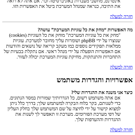
אינטרנט, מחשבי מעבדות באוניברסיטה וכו׳. אם אתה לא רואה
את התיבה, כנראה שמנהל המערכת ביטל את האפשרות הזו.
חזרה למעלה
מה האפשרות “מחק את כל עוגיות המערכת” עושה?
"מחק את כל עוגיות המערכת" מוחק את כל העוגיות (cookies)
שנוצרו על ידי phpBB ושומרות עליך מחובר למערכת. עוגיות
ממלאות תפקידים נוספים כמו מעקב קריאה של נושאים והודעות
אם האפשרות הופעלה על ידי מנהל ראשי. אם נתקלת בבעיות של
התחברות והתנתקות, מחיקת עוגיות המערכת יכולה לעזור.
חזרה למעלה
אפשרויות והגדרות משתמש
כיצד אני משנה את ההגדרות שלי?
אם אתה משתמש רשום, כל הגדרותיך שמורות במסד הנתונים.
כדי לשנותם, בקר בלוח הבקרה למשתמש שלך; בדרך כלל ניתן
למצוא קישור על ידי לחיצה על שם המשתמש שלך בחלק העליון
של דפי מערכת הפורומים. מערכת זו תאפשר לך לשנות את
ההגדרות וההעדפות שלך.
חזרה למעלה