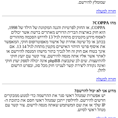
שמומלץ להירשם.
חזרה למעלה
מהו COPPA?
COPPA, או החוק לפרטיות והגנה המקוונת של הילד של 1998,
הוא חוק בארצות הברית הדורש מאתרים ברשת אשר יכולים
לאסוף מידע מקטינים מתחת לגיל 13 לדרוש הסכמה מההורים
בכתב או כל שיטה אחרת של אישור מאפוטרופוס חוקי, המאפשר
את איסוף פרטי הזיהוי האישיים מקטין מתחת לגיל 14 13. אם
אינך בטוח אם חוק זה חל לגביך בתור מישהו המנסה להירשם או
לאתר אשר אליו אתה מנסה להירשם, צור קשר עם יועץ חוקי
להתיעצות. שים לב שקבוצת phpBB אינה יכולה לספק יעוץ חוקי
ואינה נקודה ליצירת קשר לענייני חוק מכל סוג, ובפרט הרשום
להלן.
חזרה למעלה
מדוע אני לא יכול להרשם?
יש אפשרות שמנהל ראשי סגר את ההרשמה כדי למנוע ממבקרים
חדשים להירשם. לחילופין ייתכן שמנהל ראשי חסם את כתובת ה-
IP שלך או את שם המשתמש שאתה מנסה לרשום. צור קשר עם
מנהל ראשי לסיוע.