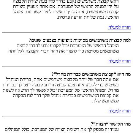
ראש קבוצת משתמשים נקבע בדרך כלל בעת יצירת הקבוצה
על־ידי המנהל הראשי של המערכת. אם אתה מעוניין ביצירת
קבוצת משתמשים, אתה צריך ראשית ליצור קשר עם המנהל
הראשי. נסה שליחת הודעה פרטית.
חזרה למעלה
למה קבוצות משתמשים מסוימות מופיעות בצבעים שונים?
המנהל הראשי של המערכת יכול לקבוע צבע לחברי קבוצת
משתמשים מסוימת כדי להפוך את זיהוי חברי הקבוצה לקל יותר.
חזרה למעלה
מה היא “קבוצת משתמשים כברירת מחדל”?
אם אתה חבר של יותר מקבוצת משתמשים אחת, ברירת המחדל
בשימוש כדי לקבוע איזה צבע קבוצה ודירוג קבוצה יוצגו לך כברירת
מחדל. המנהל הראשי של המערכת יכול לאפשר לך הרשאה לשנות
את קבוצת המשתמשים כברירת מחדל שלך דרך לוח הבקרה
למשתמש שלך.
חזרה למעלה
מהו הקישור “הצוות”?
עמוד זה מספק לך את רשימת הצוות של המערכת, כולל המנהלים