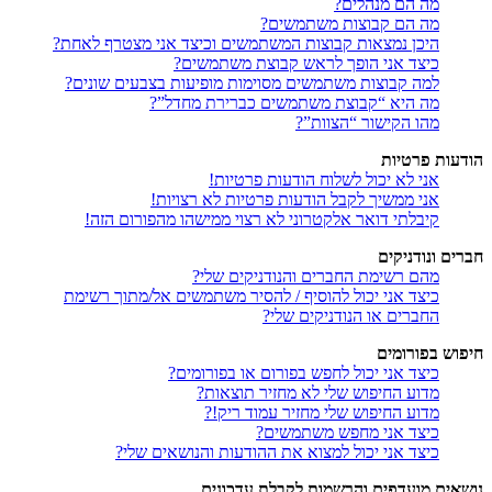
מה הם מנהלים?
מה הם קבוצות משתמשים?
היכן נמצאות קבוצות המשתמשים וכיצד אני מצטרף לאחת?
כיצד אני הופך לראש קבוצת משתמשים?
למה קבוצות משתמשים מסוימות מופיעות בצבעים שונים?
מה היא “קבוצת משתמשים כברירת מחדל”?
מהו הקישור “הצוות”?
הודעות פרטיות
אני לא יכול לשלוח הודעות פרטיות!
אני ממשיך לקבל הודעות פרטיות לא רצויות!
קיבלתי דואר אלקטרוני לא רצוי ממישהו מהפורום הזה!
חברים ונודניקים
מהם רשימת החברים והנודניקים שלי?
כיצד אני יכול להוסיף / להסיר משתמשים אל/מתוך רשימת
החברים או הנודניקים שלי?
חיפוש בפורומים
כיצד אני יכול לחפש בפורום או בפורומים?
מדוע החיפוש שלי לא מחזיר תוצאות?
מדוע החיפוש שלי מחזיר עמוד ריק!?
כיצד אני מחפש משתמשים?
כיצד אני יכול למצוא את ההודעות והנושאים שלי?
נושאים מועדפים והרשמות לקבלת עדכונים