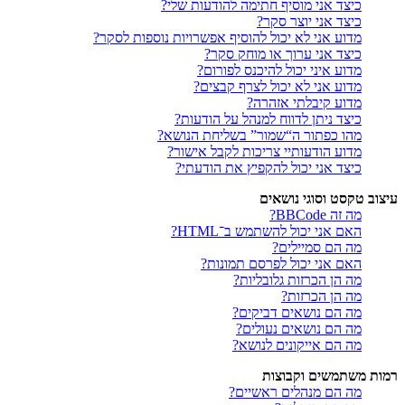
כיצד אני מוסיף חתימה להודעות שלי?
כיצד אני יוצר סקר?
מדוע אני לא יכול להוסיף אפשרויות נוספות לסקר?
כיצד אני ערוך או מוחק סקר?
מדוע איני יכול להיכנס לפורום?
מדוע אני לא יכול לצרף קבצים?
מדוע קיבלתי אזהרה?
כיצד ניתן לדווח למנהל על הודעות?
מהו כפתור ה“שמור” בשליחת הנושא?
מדוע הודעותיי צריכות לקבל אישור?
כיצד אני יכול להקפיץ את הודעתי?
עיצוב טקסט וסוגי נושאים
מה זה BBCode?
האם אני יכול להשתמש ב־HTML?
מה הם סמיילים?
האם אני יכול לפרסם תמונות?
מה הן הכרזות גלובליות?
מה הן הכרזות?
מה הם נושאים דביקים?
מה הם נושאים נעולים?
מה הם אייקונים לנושא?
רמות משתמשים וקבוצות
מה הם מנהלים ראשיים?