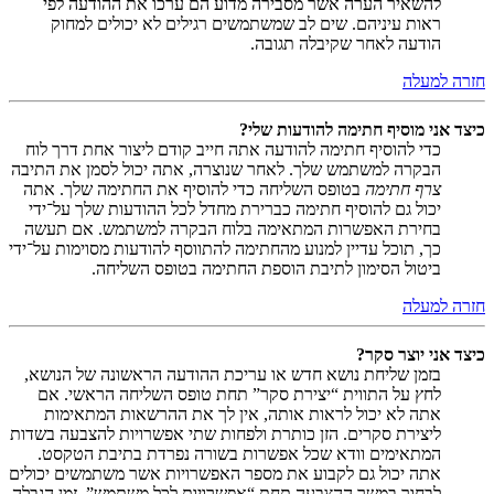
להשאיר הערה אשר מסבירה מדוע הם ערכו את ההודעה לפי
ראות עיניהם. שים לב שמשתמשים רגילים לא יכולים למחוק
הודעה לאחר שקיבלה תגובה.
חזרה למעלה
כיצד אני מוסיף חתימה להודעות שלי?
כדי להוסיף חתימה להודעה אתה חייב קודם ליצור אחת דרך לוח
הבקרה למשתמש שלך. לאחר שנוצרה, אתה יכול לסמן את התיבה
צרף חתימה
בטופס השליחה כדי להוסיף את החתימה שלך. אתה
יכול גם להוסיף חתימה כברירת מחדל לכל ההודעות שלך על־ידי
בחירת האפשרות המתאימה בלוח הבקרה למשתמש. אם תעשה
כך, תוכל עדיין למנוע מהחתימה להתווסף להודעות מסוימות על־ידי
ביטול הסימון לתיבת הוספת החתימה בטופס השליחה.
חזרה למעלה
כיצד אני יוצר סקר?
בזמן שליחת נושא חדש או עריכת ההודעה הראשונה של הנושא,
לחץ על התווית “יצירת סקר” תחת טופס השליחה הראשי. אם
אתה לא יכול לראות אותה, אין לך את ההרשאות המתאימות
ליצירת סקרים. הזן כותרת ולפחות שתי אפשרויות להצבעה בשדות
המתאימים וודא שכל אפשרות בשורה נפרדת בתיבת הטקסט.
אתה יכול גם לקבוע את מספר האפשרויות אשר משתמשים יכולים
לבחור במשך ההצבעה תחת “אפשרויות לכל משתמש”, זמן הגבלה