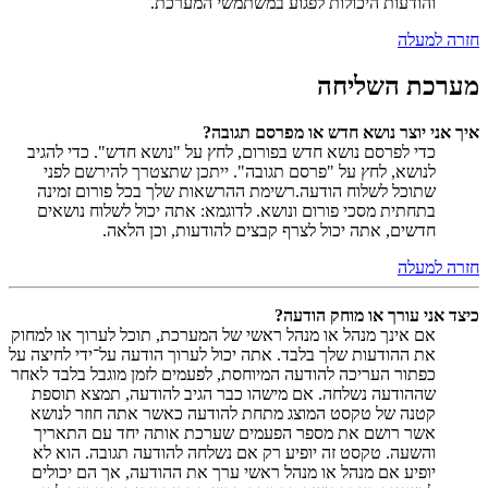
והודעות היכולות לפגוע במשתמשי המערכת.
חזרה למעלה
מערכת השליחה
איך אני יוצר נושא חדש או מפרסם תגובה?
כדי לפרסם נושא חדש בפורום, לחץ על "נושא חדש". כדי להגיב
לנושא, לחץ על "פרסם תגובה". ייתכן שתצטרך להירשם לפני
שתוכל לשלוח הודעה.רשימת ההרשאות שלך בכל פורום זמינה
בתחתית מסכי פורום ונושא. לדוגמא: אתה יכול לשלוח נושאים
חדשים, אתה יכול לצרף קבצים להודעות, וכן הלאה.
חזרה למעלה
כיצד אני עורך או מוחק הודעה?
אם אינך מנהל או מנהל ראשי של המערכת, תוכל לערוך או למחוק
את ההודעות שלך בלבד. אתה יכול לערוך הודעה על־ידי לחיצה על
כפתור העריכה להודעה המיוחסת, לפעמים לזמן מוגבל בלבד לאחר
שההודעה נשלחה. אם מישהו כבר הגיב להודעה, תמצא תוספת
קטנה של טקסט המוצג מתחת להודעה כאשר אתה חוזר לנושא
אשר רושם את מספר הפעמים שערכת אותה יחד עם התאריך
והשעה. טקסט זה יופיע רק אם נשלחה להודעה תגובה. הוא לא
יופיע אם מנהל או מנהל ראשי ערך את ההודעה, אך הם יכולים