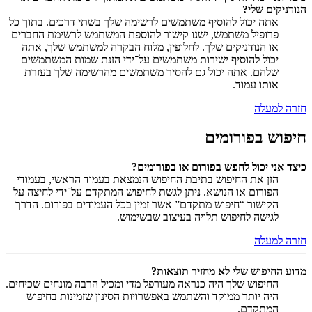
הנודניקים שלי?
אתה יכול להוסיף משתמשים לרשימה שלך בשתי דרכים. בתוך כל
פרופיל משתמש, ישנו קישור להוספת המשתמש לרשימת החברים
או הנודניקים שלך. לחלופין, מלוח הבקרה למשתמש שלך, אתה
יכול להוסיף ישירות משתמשים על־ידי הזנת שמות המשתמשים
שלהם. אתה יכול גם להסיר משתמשים מהרשימה שלך בעזרת
אותו עמוד.
חזרה למעלה
חיפוש בפורומים
כיצד אני יכול לחפש בפורום או בפורומים?
הזן את החיפוש בתיבת החיפוש הנמצאת בעמוד הראשי, בעמודי
הפורום או הנושא. ניתן לגשת לחיפוש המתקדם על־ידי לחיצה על
הקישור “חיפוש מתקדם” אשר זמין בכל העמודים בפורום. הדרך
לגישה לחיפוש תלויה בעיצוב שבשימוש.
חזרה למעלה
מדוע החיפוש שלי לא מחזיר תוצאות?
החיפוש שלך היה כנראה מעורפל מדי ומכיל הרבה מונחים שכיחים.
היה יותר ממוקד והשתמש באפשרויות הסינון שזמינות בחיפוש
המתקדם.