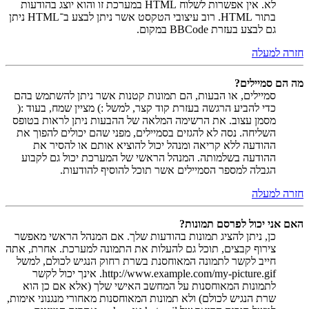
לא. אין אפשרות לשלוח HTML במערכת זו והוא יוצג בהודעות
בתור HTML. רוב עיצובי הטקסט אשר ניתן לבצע ב־HTML ניתן
גם לבצע בעזרת BBCode במקום.
חזרה למעלה
מה הם סמיילים?
סמיילים, או הבעות, הם תמונות קטנות אשר ניתן להשתמש בהם
כדי להביע הרגשה בעזרת קוד קצר, למשל :) מציין שמח, בעוד :(
מסמן עצוב. את הרשימה המלאה של ההבעות ניתן לראות בטופס
השליחה. נסה לא להגזים בסמיילים, מפני שהם יכולים להפוך את
ההודעה ללא קריאה ומנהל יכול להוציא אותם או להסיר את
ההודעה בשלמותה. המנהל הראשי של המערכת יכול גם לקבוע
הגבלה למספר הסמיילים אשר תוכל להוסיף להודעות.
חזרה למעלה
האם אני יכול לפרסם תמונות?
כן, ניתן להציג תמונות בהודעות שלך. אם המנהל הראשי מאפשר
צירוף קבצים, תוכל גם להעלות את התמונה למערכת. אחרת, אתה
חייב לקשר לתמונה המאוחסנת בשרת רחוק הנגיש לכולם, למשל
http://www.example.com/my-picture.gif. אינך יכול לקשר
לתמונות המאוחסנות על המחשב האישי שלך (אלא אם כן הוא
שרת הנגיש לכולם) ולא תמונות המאוחסנות מאחורי מנגנוני אימות,