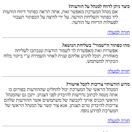
כיצד ניתן לדווח למנהל על הודעות?
אם מנהל המערכת מאפשר זאת, אתה תראה כפתור דיווח הודעות
ליד כפתור השליחת הודעה. על ידי לחיצה על הכפתור תעבור
לפעולות הדיווח על הודעה.
חזרה למעלה
מהו כפתור ה“שמור” בשליחת הנושא?
אפשרות זאת מאפשרת לך לשמור הודעות שנכתבו לשליחה
מאוחרת, תוכל להגיע אליהם שנית לאחר השמירה ע"י ביקור בלוח
הבקרה למשתמש.
חזרה למעלה
מדוע הודעותיי צריכות לקבל אישור?
המנהל הראשי של המערכת יכול להחליט שההודעות בפורום בו
אתה מנסה לכתוב נדרשות להיבדק לפני הצגתן. יתכן גם שהמנהל
הראשי הכניס אותך לקבוצה של משתמשים אשר ההודעות שלהם
צריכות להיבדק טרם הצגתן. אנא צור קשר על המנהל הראשי של
המערכת למידע נוסף.
חזרה למעלה