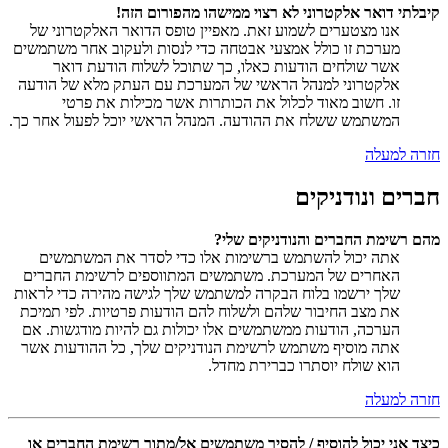
קיבלתי דואר אלקטרוני לא רצוי ממישהו מהפורום הזה!
אנו מצטערים לשמוע זאת. מאפיין טופס הדואר האלקטרוני של
מערכת זו כולל אמצעי אבטחה כדי לנסות ולעקוב אחר משתמשים
אשר שולחים הודעות כאלו, כך שתוכל לשלוח הודעת דואר
אלקטרוני למנהל הראשי של המערכת עם העתק מלא של הודעה
זו. חשוב מאוד לכלול את הכותרות אשר מכילות את פרטי
המשתמש ששלח את ההודעה. המנהל הראשי יוכל לפעול אחר כך.
חזרה למעלה
חברים ונודניקים
מהם רשימת החברים והנודניקים שלי?
אתה יכול להשתמש ברשימות אלו כדי לסדר את המשתמשים
האחרים של המערכת. משתמשים המתווספים לרשימת החברים
שלך ירשמו בלוח הבקרה למשתמש שלך לגישה מהירה כדי לראות
את מצב החיבור שלהם ולשלוח להם הודעות פרטיות. לפי תמיכת
הערכה, הודעות ממשתמשים אלו יכולות גם להיות מודגשות. אם
אתה מוסיף משתמש לרשימת הנודניקים שלך, כל ההודעות אשר
הוא שולח יוסתרו כברירת מחדל.
חזרה למעלה
כיצד אני יכול להוסיף / להסיר משתמשים אל/מתוך רשימת החברים או