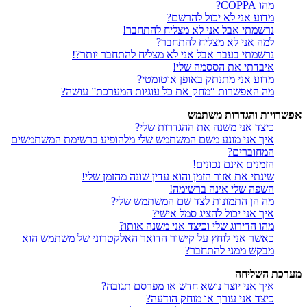
מהו COPPA?
מדוע אני לא יכול להרשם?
נרשמתי אבל אני לא מצליח להתחבר!
למה אני לא מצליח להתחבר?
נרשמתי בעבר אבל אני לא מצליח להתחבר יותר?!
איבדתי את הססמה שלי!
מדוע אני מתנתק באופן אוטומטי?
מה האפשרות “מחק את כל עוגיות המערכת” עושה?
אפשרויות והגדרות משתמש
כיצד אני משנה את ההגדרות שלי?
איך אני מונע משם המשתמש שלי מלהופיע ברשימת המשתמשים
המחוברים?
הזמנים אינם נכונים!
שינתי את אזור הזמן והוא עדין שונה מהזמן שלי!
השפה שלי אינה ברשימה!
מה הן התמונות לצד שם המשתמש שלי?
איך אני יכול להציג סמל אישי?
מהו הדירוג שלי וכיצד אני משנה אותו?
כאשר אני לוחץ על קישור הדואר האלקטרוני של משתמש הוא
מבקש ממני להתחבר?
מערכת השליחה
איך אני יוצר נושא חדש או מפרסם תגובה?
כיצד אני עורך או מוחק הודעה?