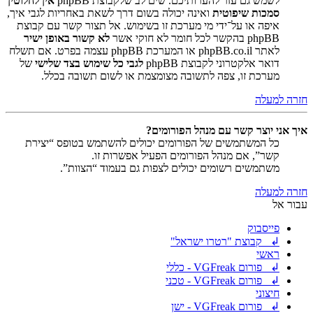
לשמש גם עזר להערותיכם. שים לב שלקבוצת phpBB
אין לחלוטין
סמכות שיפוטית
ואינה יכולה בשום דרך לשאת באחריות לגבי איך,
איפה או על־ידי מי מערכת זו בשימוש. אל תצור קשר עם קבוצת
phpBB בהקשר לכל חומר לא חוקי אשר
לא קשור באופן ישיר
לאתר phpBB.co.il או המערכת phpBB עצמה בפרט. אם תשלח
דואר אלקטרוני לקבוצת phpBB
לגבי כל שימוש בצד שלישי
של
מערכת זו, צפה לתשובה מצומצמת או לשום תשובה בכלל.
חזרה למעלה
איך אני יוצר קשר עם מנהל הפורומים?
כל המשתמשים של הפורומים יכולים להשתמש בטופס “יצירת
קשר”, אם מנהל הפורומים הפעיל אפשרות זו.
משתמשים רשומים יכולים לצפות גם בעמוד “הצוות”.
חזרה למעלה
עבור אל
פייסבוק
↲ קבוצת "רטרו ישראל"
ראשי
↲ פורום VGFreak - כללי
↲ פורום VGFreak - טכני
חיצוני
↲ פורום VGFreak - ישן