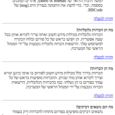
למשל תיבות הדואר של hotmail או yahoo, אתרים המוגנים
בססמה, וכד'. כדי להציג את התמונה בעזרת התג [img] של
BBCode.
חזרה למעלה
מה הן הכרזות גלובליות?
הכרזות גלובליות מכילות מידע חשוב ואתה צריך לקרוא אותן בכל
שעה אפשרית. הן יופיעו בראש של כל פורום ובלוח הבקרה
למשתמש שלך. הרשאות הכרזה גלובלית נקבעות על־ידי המנהל
הראשי של המערכת.
חזרה למעלה
מה הן הכרזות?
הכרזות בדרך כלל מכילות מידע חשוב לפורום בו אתה כרגע קורא
וצריך לקרוא אותן מתי שניתן. ההכרזות מופיעות בראש של כל
עמוד בפורום בו הן נשלחו. כמו בהכרזות הגלובליות, הרשאות
הכרזה נקבעות על־ידי המנהל הראשי של המערכת.
חזרה למעלה
מה הם נושאים דביקים?
נושאים דביקים מופיעים בפורום מתחת להכרזות ורק בעמוד