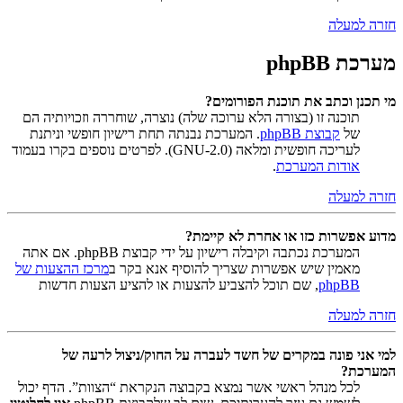
חזרה למעלה
מערכת phpBB
מי תכנן וכתב את תוכנת הפורומים?
תוכנה זו (בצורה הלא ערוכה שלה) נוצרה, שוחררה וזכויותיה הם
של
קבוצת phpBB
. המערכת נבנתה תחת רישיון חופשי וניתנת
לעריכה חופשית ומלאה (GNU-2.0). לפרטים נוספים בקרו בעמוד
אודות המערכת
.
חזרה למעלה
מדוע אפשרות כזו או אחרת לא קיימת?
המערכת נכתבה וקיבלה רישיון על ידי קבוצת phpBB. אם אתה
מאמין שיש אפשרות שצריך להוסיף אנא בקר ב
מרכז ההצעות של
phpBB
, שם תוכל להצביע להצעות או להציע הצעות חדשות
חזרה למעלה
למי אני פונה במקרים של חשד לעברה על החוק/ניצול לרעה של
המערכת?
לכל מנהל ראשי אשר נמצא בקבוצה הנקראת “הצוות”. הדף יכול