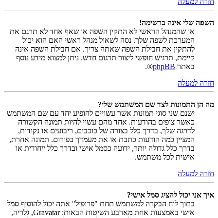
חזרה למעלה
השפה שלי אינה ברשימה!
או שהמנהל הראשי לא התקין השפה או שאף אחד לא תרגם את
המערכת לשפה שלך. נסה לשאול מנהל ראשי האם הוא יכול
להתקין את חבילת השפה שאתה צריך. אם חבילת השפה אינה
קיימת, תרגיש חופשי ליצור תרגום חדש. ניתן למצוא מידע נוסף
באתר
phpBB
®.
חזרה למעלה
מה הן התמונות לצד שם המשתמש שלי?
ישנם שני סוגי תמונות אשר עשויים להופיע יחד עם שם המשתמש
כאשר צופים בהודעות. אחד מהם עשוי להיות תמונה הקשורה
לדרגה שלך, בדרך כלל בצורה של כוכבים, ריבועים או נקודות,
המציין כמה הודעות כתבת או את מעמדך בפורום. תמונה אחרת,
בדרך כלל גדולה יותר, ידועה כסמל אישי ובדרך כלל ייחודית או
אישית לכל משתמש.
חזרה למעלה
איך אני יכול להציג סמל אישי?
בתוך לוח הבקרה למשתמש תחת "פרופיל" אתה יכול להוסיף סמל
אישי באמצעות אחת מארבע השיטות הבאות: Gravatar, גלריה,