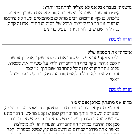
נרשמתי בעבר אבל אני לא מצליח להתחבר יותר?!
קיימת אפשרות שמנהל ראשי כיבה או מחק את חשבונך מסיבה
כלשהי. בנוסף, פורומים רבים מוחקים משתמשים אשר לא פירסמו
הודעות זמן רב כדי לצמצם בגודל של בסיס הנתונים. אם זה קרה,
נסה להירשם שוב ולהיות יותר פעיל בדיונים.
חזרה למעלה
איבדתי את הססמה שלי!
בלי פאניקה! אי אפשר לשחזר את הססמה שלך, אבל כן אפשר
לאפס אותה. בקר בדף ההתחברות ולחץ על
שכחתי את ססמתי
.
עקוב אחר ההוראות ותוכל להתחבר שוב תוך זמן קצר.
אם בכל זאת לא תצליח לאפס את הססמה, צור קשר עם מנהל
ראשי
חזרה למעלה
מדוע אני מתנתק באופן אוטומטי?
אם לא תסמן את לבדוק את תיבת הסימון
זכור אותי
בעת הכניסה,
המערכת תשאיר אותך מחובר רק לזמן שנקבע מראש. הדבר מונע
שימוש לרעה בחשבונך על ידי מישהו אחר. כדי להישאר מחובר,
סמן את התיבה במהלך ההתחברות. הפעולה הזו לא מומלצת
כאשר אתה מחובר לפורום במחשב משותף, למשל בספריה, קפה