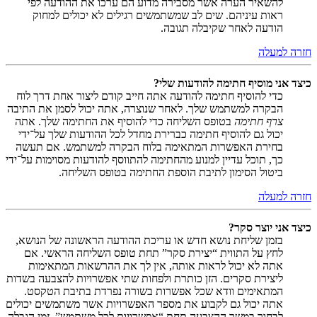
להשאיר הערה אשר מסבירה מדוע הם ערכו את ההודעה לפי
ראות עיניהם. שים לב שמשתמשים רגילים לא יכולים למחוק
הודעה לאחר שקיבלה תגובה.
חזרה למעלה
כיצד אני מוסיף חתימה להודעות שלי?
כדי להוסיף חתימה להודעה אתה חייב קודם ליצור אחת דרך לוח
הבקרה למשתמש שלך. לאחר שנוצרה, אתה יכול לסמן את התיבה
צרף חתימה
בטופס השליחה כדי להוסיף את החתימה שלך. אתה
יכול גם להוסיף חתימה כברירת מחדל לכל ההודעות שלך על־ידי
בחירת האפשרות המתאימה בלוח הבקרה למשתמש. אם תעשה
כך, תוכל עדיין למנוע מהחתימה להתווסף להודעות מסוימות על־ידי
ביטול הסימון לתיבת הוספת החתימה בטופס השליחה.
חזרה למעלה
כיצד אני יוצר סקר?
בזמן שליחת נושא חדש או עריכת ההודעה הראשונה של הנושא,
לחץ על התווית “יצירת סקר” תחת טופס השליחה הראשי. אם
אתה לא יכול לראות אותה, אין לך את ההרשאות המתאימות
ליצירת סקרים. הזן כותרת ולפחות שתי אפשרויות להצבעה בשדות
המתאימים וודא שכל אפשרות בשורה נפרדת בתיבת הטקסט.
אתה יכול גם לקבוע את מספר האפשרויות אשר משתמשים יכולים
לבחור במשך ההצבעה תחת “אפשרויות לכל משתמש”, זמן הגבלה