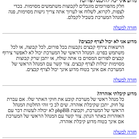
מדוע איני יכול להיכנס לפורום?
חלק מהפורומים מוגבלים לקבוצות משתמשים מסוימות. בכדי
לצפות, לקרוא, לשלוח או לערוך אתה צריך גישות מסוימות, פנה
למנהל המערכת בשביל לקבלם.
חזרה למעלה
מדוע אני לא יכול לצרף קבצים?
הרשאות צירוף קבצים נקבעות בכל פורום, לכל קבוצה, או לכל
משתמש בפרט. המנהל הראשי של המערכת יכול לא לאפשר צירוף
קבצים לפורום המסוים בו אתה שולח, או יתכן שרק קבוצות
מסוימות יכולות לצרף קבצים. צור קשר עם המנהל הראשי של
המערכת אם אינך בטוח מדוע אינך יכול לצרף קבצים.
חזרה למעלה
מדוע קיבלתי אזהרה?
כל מנהל ראשי של מערכת קובע את חוקי האתר שלו. אם עברת
על חוק, יתכן שקיבלת אזהרה. שים לב כי זוהי החלטת המנהל
הראשי של המערכת, וקבוצת phpBB לא יכולה לעשות דבר עם
האזהרות באתר הנתון. צור קשר עם המנהל הראשי של המערכת
אם אינך בטוח מדוע קיבלת אזהרה.
חזרה למעלה