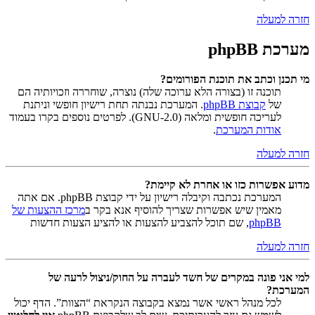
חזרה למעלה
מערכת phpBB
מי תכנן וכתב את תוכנת הפורומים?
תוכנה זו (בצורה הלא ערוכה שלה) נוצרה, שוחררה וזכויותיה הם
של
קבוצת phpBB
. המערכת נבנתה תחת רישיון חופשי וניתנת
לעריכה חופשית ומלאה (GNU-2.0). לפרטים נוספים בקרו בעמוד
אודות המערכת
.
חזרה למעלה
מדוע אפשרות כזו או אחרת לא קיימת?
המערכת נכתבה וקיבלה רישיון על ידי קבוצת phpBB. אם אתה
מאמין שיש אפשרות שצריך להוסיף אנא בקר ב
מרכז ההצעות של
phpBB
, שם תוכל להצביע להצעות או להציע הצעות חדשות
חזרה למעלה
למי אני פונה במקרים של חשד לעברה על החוק/ניצול לרעה של
המערכת?
לכל מנהל ראשי אשר נמצא בקבוצה הנקראת “הצוות”. הדף יכול