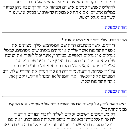
תמונה מרוחקת או העלאה. המנהל הראשי של הפורום יכול
להחליט לאפשר סמלים אישיים ולבחור את הדרך שבה ניתן לבחור
סמלים אישיים. אם אתה לא מצליח להשתמש בסמל אישי, צור
קשר עם מנהל ראשי.
חזרה למעלה
מהו הדירוג שלי וכיצד אני משנה אותו?
דירוגים, אשר מופיעים תחת שם המשתמש שלך, מציינים את
מספר ההודעות אשר שלחת או מזהים משתמשים מסוימים, למשל
מנהלים או מנהלים ראשיים. כעיקרון, אינך יכול לשנות את הנוסח
של כל אחד מדירוגי המערכת באופן ישיר מפני שהם נקבעים
על־ידי המנהל הראשי של המערכת. אנא אל תפגע במערכת
על־ידי שליחת הודעות מיותרות רק כדי הגדיל את הדירוג שלך. רוב
המערכות לא יאפשרו זאת והמנהל או המנהל הראשי יקטין את
מונה ההודעות שלך.
חזרה למעלה
כאשר אני לוחץ על קישור הדואר האלקטרוני של משתמש הוא מבקש
ממני להתחבר?
רק משתמשים רשומים יכולים לשלוח לחברי הפורום הודעות
לדואר האלקטרוני באמצעות טופס השליחה במערכת, וזאת עם
מנהלי המערכת מאפשרים עזר זה. זה מונע משליחת הודעות ספאם