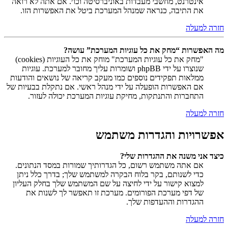
אינטרנט, מחשבי מעבדות באוניברסיטה וכו׳. אם אתה לא רואה
את התיבה, כנראה שמנהל המערכת ביטל את האפשרות הזו.
חזרה למעלה
מה האפשרות “מחק את כל עוגיות המערכת” עושה?
"מחק את כל עוגיות המערכת" מוחק את כל העוגיות (cookies)
שנוצרו על ידי phpBB ושומרות עליך מחובר למערכת. עוגיות
ממלאות תפקידים נוספים כמו מעקב קריאה של נושאים והודעות
אם האפשרות הופעלה על ידי מנהל ראשי. אם נתקלת בבעיות של
התחברות והתנתקות, מחיקת עוגיות המערכת יכולה לעזור.
חזרה למעלה
אפשרויות והגדרות משתמש
כיצד אני משנה את ההגדרות שלי?
אם אתה משתמש רשום, כל הגדרותיך שמורות במסד הנתונים.
כדי לשנותם, בקר בלוח הבקרה למשתמש שלך; בדרך כלל ניתן
למצוא קישור על ידי לחיצה על שם המשתמש שלך בחלק העליון
של דפי מערכת הפורומים. מערכת זו תאפשר לך לשנות את
ההגדרות וההעדפות שלך.
חזרה למעלה