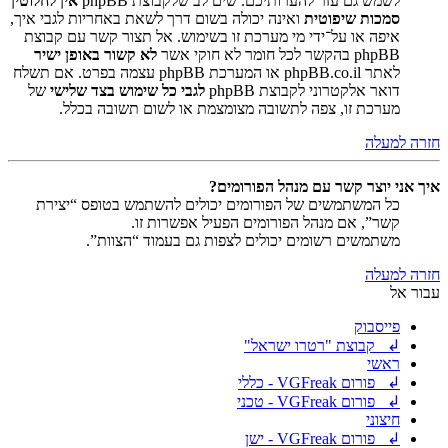
לשמש גם עזר להערותיכם. שים לב שלקבוצת phpBB
אין לחלוטין
סמכות שיפוטית
ואינה יכולה בשום דרך לשאת באחריות לגבי איך,
איפה או על־ידי מי מערכת זו בשימוש. אל תצור קשר עם קבוצת
phpBB בהקשר לכל חומר לא חוקי אשר
לא קשור באופן ישיר
לאתר phpBB.co.il או המערכת phpBB עצמה בפרט. אם תשלח
דואר אלקטרוני לקבוצת phpBB
לגבי כל שימוש בצד שלישי
של
מערכת זו, צפה לתשובה מצומצמת או לשום תשובה בכלל.
חזרה למעלה
איך אני יוצר קשר עם מנהל הפורומים?
כל המשתמשים של הפורומים יכולים להשתמש בטופס “יצירת
קשר”, אם מנהל הפורומים הפעיל אפשרות זו.
משתמשים רשומים יכולים לצפות גם בעמוד “הצוות”.
חזרה למעלה
עבור אל
פייסבוק
↲ קבוצת "רטרו ישראל"
ראשי
↲ פורום VGFreak - כללי
↲ פורום VGFreak - טכני
חיצוני
↲ פורום VGFreak - ישן