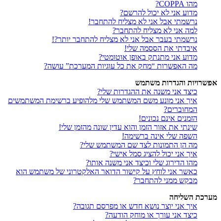
מהו COPPA?
מדוע אני לא יכול להרשם?
נרשמתי אבל אני לא מצליח להתחבר!
למה אני לא מצליח להתחבר?
נרשמתי בעבר אבל אני לא מצליח להתחבר יותר?!
איבדתי את הססמה שלי!
מדוע אני מתנתק באופן אוטומטי?
מה האפשרות “מחק את כל עוגיות המערכת” עושה?
אפשרויות והגדרות משתמש
כיצד אני משנה את ההגדרות שלי?
איך אני מונע משם המשתמש שלי מלהופיע ברשימת המשתמשים
המחוברים?
הזמנים אינם נכונים!
שינתי את אזור הזמן והוא עדין שונה מהזמן שלי!
השפה שלי אינה ברשימה!
מה הן התמונות לצד שם המשתמש שלי?
איך אני יכול להציג סמל אישי?
מהו הדירוג שלי וכיצד אני משנה אותו?
כאשר אני לוחץ על קישור הדואר האלקטרוני של משתמש הוא
מבקש ממני להתחבר?
מערכת השליחה
איך אני יוצר נושא חדש או מפרסם תגובה?
כיצד אני עורך או מוחק הודעה?