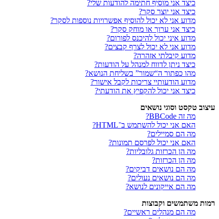
כיצד אני מוסיף חתימה להודעות שלי?
כיצד אני יוצר סקר?
מדוע אני לא יכול להוסיף אפשרויות נוספות לסקר?
כיצד אני ערוך או מוחק סקר?
מדוע איני יכול להיכנס לפורום?
מדוע אני לא יכול לצרף קבצים?
מדוע קיבלתי אזהרה?
כיצד ניתן לדווח למנהל על הודעות?
מהו כפתור ה“שמור” בשליחת הנושא?
מדוע הודעותיי צריכות לקבל אישור?
כיצד אני יכול להקפיץ את הודעתי?
עיצוב טקסט וסוגי נושאים
מה זה BBCode?
האם אני יכול להשתמש ב־HTML?
מה הם סמיילים?
האם אני יכול לפרסם תמונות?
מה הן הכרזות גלובליות?
מה הן הכרזות?
מה הם נושאים דביקים?
מה הם נושאים נעולים?
מה הם אייקונים לנושא?
רמות משתמשים וקבוצות
מה הם מנהלים ראשיים?