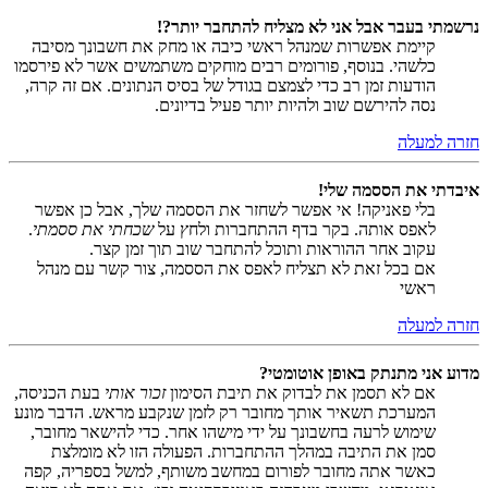
נרשמתי בעבר אבל אני לא מצליח להתחבר יותר?!
קיימת אפשרות שמנהל ראשי כיבה או מחק את חשבונך מסיבה
כלשהי. בנוסף, פורומים רבים מוחקים משתמשים אשר לא פירסמו
הודעות זמן רב כדי לצמצם בגודל של בסיס הנתונים. אם זה קרה,
נסה להירשם שוב ולהיות יותר פעיל בדיונים.
חזרה למעלה
איבדתי את הססמה שלי!
בלי פאניקה! אי אפשר לשחזר את הססמה שלך, אבל כן אפשר
לאפס אותה. בקר בדף ההתחברות ולחץ על
שכחתי את ססמתי
.
עקוב אחר ההוראות ותוכל להתחבר שוב תוך זמן קצר.
אם בכל זאת לא תצליח לאפס את הססמה, צור קשר עם מנהל
ראשי
חזרה למעלה
מדוע אני מתנתק באופן אוטומטי?
אם לא תסמן את לבדוק את תיבת הסימון
זכור אותי
בעת הכניסה,
המערכת תשאיר אותך מחובר רק לזמן שנקבע מראש. הדבר מונע
שימוש לרעה בחשבונך על ידי מישהו אחר. כדי להישאר מחובר,
סמן את התיבה במהלך ההתחברות. הפעולה הזו לא מומלצת
כאשר אתה מחובר לפורום במחשב משותף, למשל בספריה, קפה