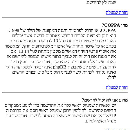
שמומלץ להירשם.
חזרה למעלה
מהו COPPA?
COPPA, או החוק לפרטיות והגנה המקוונת של הילד של 1998,
הוא חוק בארצות הברית הדורש מאתרים ברשת אשר יכולים
לאסוף מידע מקטינים מתחת לגיל 13 לדרוש הסכמה מההורים
בכתב או כל שיטה אחרת של אישור מאפוטרופוס חוקי, המאפשר
את איסוף פרטי הזיהוי האישיים מקטין מתחת לגיל 14 13. אם
אינך בטוח אם חוק זה חל לגביך בתור מישהו המנסה להירשם או
לאתר אשר אליו אתה מנסה להירשם, צור קשר עם יועץ חוקי
להתיעצות. שים לב שקבוצת phpBB אינה יכולה לספק יעוץ חוקי
ואינה נקודה ליצירת קשר לענייני חוק מכל סוג, ובפרט הרשום
להלן.
חזרה למעלה
מדוע אני לא יכול להרשם?
יש אפשרות שמנהל ראשי סגר את ההרשמה כדי למנוע ממבקרים
חדשים להירשם. לחילופין ייתכן שמנהל ראשי חסם את כתובת ה-
IP שלך או את שם המשתמש שאתה מנסה לרשום. צור קשר עם
מנהל ראשי לסיוע.