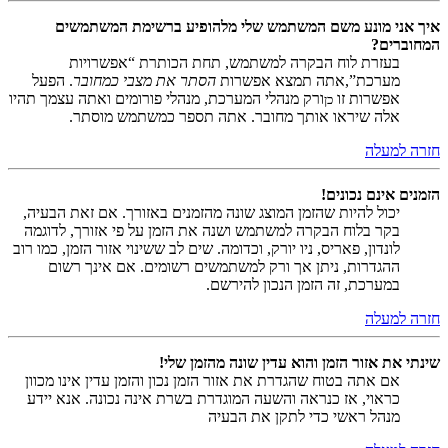
איך אני מונע משם המשתמש שלי מלהופיע ברשימת המשתמשים
המחוברים?
בעזרת לוח הבקרה למשתמש, תחת הכותרת “אפשרויות
מערכת”,אתה תמצא אפשרות
הסתר את מצבי כמחובר
. הפעל
אפשרות זו
ורק מנהלי המערכת, מנהלי פורומים ואתה עצמך תהיו
כן
אלה שיראו אותך מחובר. אתה תספר כמשתמש מוסתר.
חזרה למעלה
הזמנים אינם נכונים!
יכול להיות שהזמן המוצג שונה מהזמנים באזורך. אם זאת הבעיה,
בקר בלוח הבקרה למשתמש ושנה את הזמן על פי אזורך, לדוגמה
לונדון, פאריס, ניו יורק, וכדומה. שים לב ששינוי אזור הזמן, כמו רוב
ההגדרות, ניתן אך ורק למשתמשים רשומים. אם אינך רשום
במערכת, זה הזמן הנכון להירשם.
חזרה למעלה
שינתי את אזור הזמן והוא עדין שונה מהזמן שלי!
אם אתה בטוח שהגדרת את אזור הזמן נכון והזמן עדין אינו מכוון
כראוי, אז כנראה והשעה המוגדרת בשרת אינה נכונה. אנא יידע
מנהל ראשי כדי לתקן את הבעיה