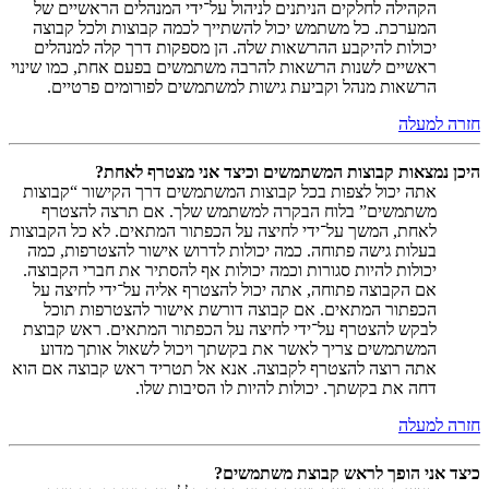
הקהילה לחלקים הניתנים לניהול על־ידי המנהלים הראשיים של
המערכת. כל משתמש יכול להשתייך לכמה קבוצות ולכל קבוצה
יכולות להיקבע ההרשאות שלה. הן מספקות דרך קלה למנהלים
ראשיים לשנות הרשאות להרבה משתמשים בפעם אחת, כמו שינוי
הרשאות מנהל וקביעת גישות למשתמשים לפורומים פרטיים.
חזרה למעלה
היכן נמצאות קבוצות המשתמשים וכיצד אני מצטרף לאחת?
אתה יכול לצפות בכל קבוצות המשתמשים דרך הקישור “קבוצות
משתמשים” בלוח הבקרה למשתמש שלך. אם תרצה להצטרף
לאחת, המשך על־ידי לחיצה על הכפתור המתאים. לא כל הקבוצות
בעלות גישה פתוחה. כמה יכולות לדרוש אישור להצטרפות, כמה
יכולות להיות סגורות וכמה יכולות אף להסתיר את חברי הקבוצה.
אם הקבוצה פתוחה, אתה יכול להצטרף אליה על־ידי לחיצה על
הכפתור המתאים. אם קבוצה דורשת אישור להצטרפות תוכל
לבקש להצטרף על־ידי לחיצה על הכפתור המתאים. ראש קבוצת
המשתמשים צריך לאשר את בקשתך ויכול לשאול אותך מדוע
אתה רוצה להצטרף לקבוצה. אנא אל תטריד ראש קבוצה אם הוא
דחה את בקשתך. יכולות להיות לו הסיבות שלו.
חזרה למעלה
כיצד אני הופך לראש קבוצת משתמשים?