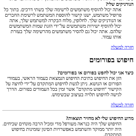
הנודניקים שלי?
אתה יכול להוסיף משתמשים לרשימה שלך בשתי דרכים. בתוך כל
פרופיל משתמש, ישנו קישור להוספת המשתמש לרשימת החברים
או הנודניקים שלך. לחלופין, מלוח הבקרה למשתמש שלך, אתה
יכול להוסיף ישירות משתמשים על־ידי הזנת שמות המשתמשים
שלהם. אתה יכול גם להסיר משתמשים מהרשימה שלך בעזרת
אותו עמוד.
חזרה למעלה
חיפוש בפורומים
כיצד אני יכול לחפש בפורום או בפורומים?
הזן את החיפוש בתיבת החיפוש הנמצאת בעמוד הראשי, בעמודי
הפורום או הנושא. ניתן לגשת לחיפוש המתקדם על־ידי לחיצה על
הקישור “חיפוש מתקדם” אשר זמין בכל העמודים בפורום. הדרך
לגישה לחיפוש תלויה בעיצוב שבשימוש.
חזרה למעלה
מדוע החיפוש שלי לא מחזיר תוצאות?
החיפוש שלך היה כנראה מעורפל מדי ומכיל הרבה מונחים שכיחים.
היה יותר ממוקד והשתמש באפשרויות הסינון שזמינות בחיפוש
המתקדם.