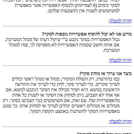
לסקר בימים (0 לצמיתות) ולבסוף האפשרות אשר מאפשרת
למשתמשים לשנות את ההצבעות שלהם.
חזרה למעלה
מדוע אני לא יכול להוסיף אפשרויות נוספות לסקר?
גבול האפשרויות בסקר נקבע ע"י שיקול דעתו של מנהל המערכת.
אם אתה חושב שכמות האפשרויות לא מספיקה לך, פנה למנהל
המערכת.
חזרה למעלה
כיצד אני ערוך או מוחק סקר?
כמו בהודעות, רק השולח המקורי, מנהל או מנהל ראשי יכולים
לערוך סקרים. כדי לערוך סקר, לחץ כדי לערוך את ההודעה
הראשונה בנושא. היא תמיד מכילה את הסקר הנקבע לנושא. אם
אף אחד לא הצביע, ניתן למחוק את הסקר או לשנות כל אחת
מהאפשרויות שלו. עם זאת, אם משתמשים כבר הצביעו בסקר, רק
מנהלים או מנהלים ראשיים יכולים לערוך או למחוק אותו. כך נמנע
מאפשרויות הסקר להשתנות באמצע תקופת הסקר.
חזרה למעלה