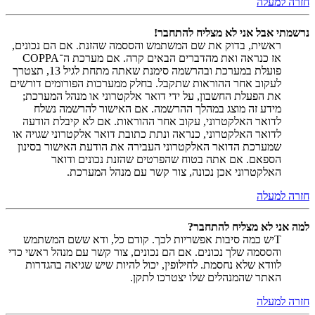
חזרה למעלה
נרשמתי אבל אני לא מצליח להתחבר!
ראשית, בדוק את שם המשתמש והססמה שהזנת. אם הם נכונים,
אז כנראה ואת מהדברים הבאים קרה. אם מערכת ה־COPPA
פועלת במערכת ובהרשמה סימנת שאתה מתחת לגיל 13, תצטרך
לעקוב אחר ההוראות שתקבל. בחלק ממערכות הפורומים דורשים
את הפעלת החשבון, על ידי דואר אלקטרוני או מנהל המערכת;
מידע זה מוצג במהלך ההרשמה. אם האישור להרשמה נשלח
לדואר האלקטרוני, עקוב אחר ההוראות. אם לא קיבלת הודעה
לדואר האלקטרוני, כנראה ונתת כתובת דואר אלקטרוני שגויה או
שמערכת הדואר האלקטרוני העבירה את הודעת האישור בסינון
הספאם. אם אתה בטוח שהפרטים שהזנת נכונים ודואר
האלקטרוני אכן נכונה, צור קשר עם מנהל המערכת.
חזרה למעלה
למה אני לא מצליח להתחבר?
Tיש כמה סיבות אפשריות לכך. קודם כל, ודא ששם המשתמש
והססמה שלך נכונים. אם הם נכונים, צור קשר עם מנהל ראשי כדי
לוודא שלא נחסמת. לחילופין, יכול להיות שיש שגיאה בהגדרות
האתר שהמנהלים שלו יצטרכו לתקן.
חזרה למעלה