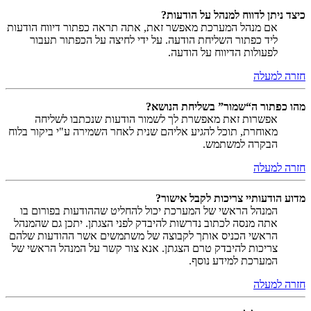
כיצד ניתן לדווח למנהל על הודעות?
אם מנהל המערכת מאפשר זאת, אתה תראה כפתור דיווח הודעות
ליד כפתור השליחת הודעה. על ידי לחיצה על הכפתור תעבור
לפעולות הדיווח על הודעה.
חזרה למעלה
מהו כפתור ה“שמור” בשליחת הנושא?
אפשרות זאת מאפשרת לך לשמור הודעות שנכתבו לשליחה
מאוחרת, תוכל להגיע אליהם שנית לאחר השמירה ע"י ביקור בלוח
הבקרה למשתמש.
חזרה למעלה
מדוע הודעותיי צריכות לקבל אישור?
המנהל הראשי של המערכת יכול להחליט שההודעות בפורום בו
אתה מנסה לכתוב נדרשות להיבדק לפני הצגתן. יתכן גם שהמנהל
הראשי הכניס אותך לקבוצה של משתמשים אשר ההודעות שלהם
צריכות להיבדק טרם הצגתן. אנא צור קשר על המנהל הראשי של
המערכת למידע נוסף.
חזרה למעלה