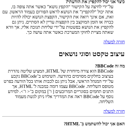
כיצד אני יכול להקפיץ את הודעתי?
על־ידי לחיצה על הקישור “הקפץ נושא” כאשר אתה צופה בו,
אתה יכול “להקפיץ” את הנושא לראש הפורום בעמוד הראשון. עם
זאת, אם אינך רואה את הקישור, הקפצת הנושא יכולה להיות
כבויה או הזמן המוקצב בין הקפצות עדיין לא הסתיים. ניתן גם
להקפיץ את הנושא בפשטות על־ידי שליחת תגובה אליו, אך וודא
שאתה מציית לחוקי המערכת כאשר אתה עושה כך.
חזרה למעלה
עיצוב טקסט וסוגי נושאים
מה זה BBCode?
BBCode הוא צורה מיוחדת של HTML, המציע שליטה נהדרת
בעיצוב בחלקים מסוימים בהודעה. השימוש ב־BBCode נקבע
על־ידי המנהל הראשי, אבל ניתן גם לכבות אותו בכל הודעה בפרט
מטופס השליחה. BBCode עצמו דומה במבנה ל־HTML, אך
התגים תחמים בסוגריים המרובעים [ ו־] במקום ב־< ו־>. למידע
נוסף על BBCode ראה את המדריך אליו ניתן לגשת מעמוד
השליחה.
חזרה למעלה
האם אני יכול להשתמש ב־HTML?