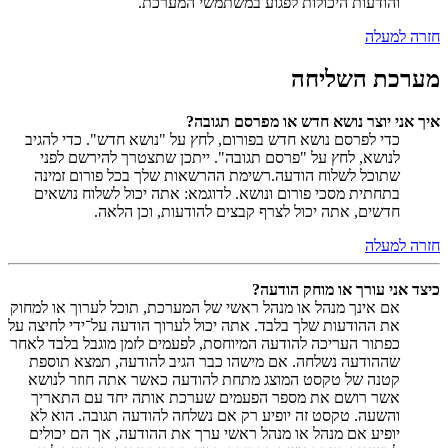
והודעות היכולות לפגוע במשתמשי המערכת.
חזרה למעלה
מערכת השליחה
איך אני יוצר נושא חדש או מפרסם תגובה?
כדי לפרסם נושא חדש בפורום, לחץ על "נושא חדש". כדי להגיב
לנושא, לחץ על "פרסם תגובה". ייתכן שתצטרך להירשם לפני
שתוכל לשלוח הודעה.רשימת ההרשאות שלך בכל פורום זמינה
בתחתית מסכי פורום ונושא. לדוגמא: אתה יכול לשלוח נושאים
חדשים, אתה יכול לצרף קבצים להודעות, וכן הלאה.
חזרה למעלה
כיצד אני עורך או מוחק הודעה?
אם אינך מנהל או מנהל ראשי של המערכת, תוכל לערוך או למחוק
את ההודעות שלך בלבד. אתה יכול לערוך הודעה על־ידי לחיצה על
כפתור העריכה להודעה המיוחסת, לפעמים לזמן מוגבל בלבד לאחר
שההודעה נשלחה. אם מישהו כבר הגיב להודעה, תמצא תוספת
קטנה של טקסט המוצג מתחת להודעה כאשר אתה חוזר לנושא
אשר רושם את מספר הפעמים שערכת אותה יחד עם התאריך
והשעה. טקסט זה יופיע רק אם נשלחה להודעה תגובה. הוא לא
יופיע אם מנהל או מנהל ראשי ערך את ההודעה, אך הם יכולים