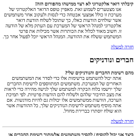
קיבלתי דואר אלקטרוני לא רצוי ממישהו מהפורום הזה!
אנו מצטערים לשמוע זאת. מאפיין טופס הדואר האלקטרוני של
מערכת זו כולל אמצעי אבטחה כדי לנסות ולעקוב אחר משתמשים
אשר שולחים הודעות כאלו, כך שתוכל לשלוח הודעת דואר
אלקטרוני למנהל הראשי של המערכת עם העתק מלא של הודעה
זו. חשוב מאוד לכלול את הכותרות אשר מכילות את פרטי
המשתמש ששלח את ההודעה. המנהל הראשי יוכל לפעול אחר כך.
חזרה למעלה
חברים ונודניקים
מהם רשימת החברים והנודניקים שלי?
אתה יכול להשתמש ברשימות אלו כדי לסדר את המשתמשים
האחרים של המערכת. משתמשים המתווספים לרשימת החברים
שלך ירשמו בלוח הבקרה למשתמש שלך לגישה מהירה כדי לראות
את מצב החיבור שלהם ולשלוח להם הודעות פרטיות. לפי תמיכת
הערכה, הודעות ממשתמשים אלו יכולות גם להיות מודגשות. אם
אתה מוסיף משתמש לרשימת הנודניקים שלך, כל ההודעות אשר
הוא שולח יוסתרו כברירת מחדל.
חזרה למעלה
כיצד אני יכול להוסיף / להסיר משתמשים אל/מתוך רשימת החברים או