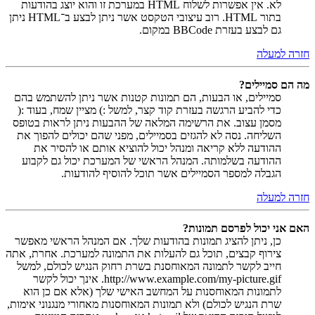
לא. אין אפשרות לשלוח HTML במערכת זו והוא יוצג בהודעות
בתור HTML. רוב עיצובי הטקסט אשר ניתן לבצע ב־HTML ניתן
גם לבצע בעזרת BBCode במקום.
חזרה למעלה
מה הם סמיילים?
סמיילים, או הבעות, הם תמונות קטנות אשר ניתן להשתמש בהם
כדי להביע הרגשה בעזרת קוד קצר, למשל :) מציין שמח, בעוד :(
מסמן עצוב. את הרשימה המלאה של ההבעות ניתן לראות בטופס
השליחה. נסה לא להגזים בסמיילים, מפני שהם יכולים להפוך את
ההודעה ללא קריאה ומנהל יכול להוציא אותם או להסיר את
ההודעה בשלמותה. המנהל הראשי של המערכת יכול גם לקבוע
הגבלה למספר הסמיילים אשר תוכל להוסיף להודעות.
חזרה למעלה
האם אני יכול לפרסם תמונות?
כן, ניתן להציג תמונות בהודעות שלך. אם המנהל הראשי מאפשר
צירוף קבצים, תוכל גם להעלות את התמונה למערכת. אחרת, אתה
חייב לקשר לתמונה המאוחסנת בשרת רחוק הנגיש לכולם, למשל
http://www.example.com/my-picture.gif. אינך יכול לקשר
לתמונות המאוחסנות על המחשב האישי שלך (אלא אם כן הוא
שרת הנגיש לכולם) ולא תמונות המאוחסנות מאחורי מנגנוני אימות,