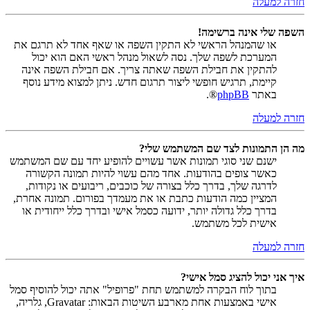
חזרה למעלה
השפה שלי אינה ברשימה!
או שהמנהל הראשי לא התקין השפה או שאף אחד לא תרגם את
המערכת לשפה שלך. נסה לשאול מנהל ראשי האם הוא יכול
להתקין את חבילת השפה שאתה צריך. אם חבילת השפה אינה
קיימת, תרגיש חופשי ליצור תרגום חדש. ניתן למצוא מידע נוסף
באתר
phpBB
®.
חזרה למעלה
מה הן התמונות לצד שם המשתמש שלי?
ישנם שני סוגי תמונות אשר עשויים להופיע יחד עם שם המשתמש
כאשר צופים בהודעות. אחד מהם עשוי להיות תמונה הקשורה
לדרגה שלך, בדרך כלל בצורה של כוכבים, ריבועים או נקודות,
המציין כמה הודעות כתבת או את מעמדך בפורום. תמונה אחרת,
בדרך כלל גדולה יותר, ידועה כסמל אישי ובדרך כלל ייחודית או
אישית לכל משתמש.
חזרה למעלה
איך אני יכול להציג סמל אישי?
בתוך לוח הבקרה למשתמש תחת "פרופיל" אתה יכול להוסיף סמל
אישי באמצעות אחת מארבע השיטות הבאות: Gravatar, גלריה,