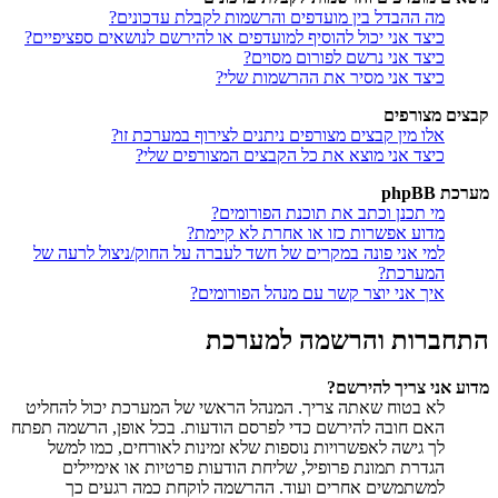
מה ההבדל בין מועדפים והרשמות לקבלת עדכונים?
כיצד אני יכול להוסיף למועדפים או להירשם לנושאים ספציפיים?
כיצד אני נרשם לפורום מסוים?
כיצד אני מסיר את ההרשמות שלי?
קבצים מצורפים
אלו מין קבצים מצורפים ניתנים לצירוף במערכת זו?
כיצד אני מוצא את כל הקבצים המצורפים שלי?
מערכת phpBB
מי תכנן וכתב את תוכנת הפורומים?
מדוע אפשרות כזו או אחרת לא קיימת?
למי אני פונה במקרים של חשד לעברה על החוק/ניצול לרעה של
המערכת?
איך אני יוצר קשר עם מנהל הפורומים?
התחברות והרשמה למערכת
מדוע אני צריך להירשם?
לא בטוח שאתה צריך. המנהל הראשי של המערכת יכול להחליט
האם חובה להירשם כדי לפרסם הודעות. בכל אופן, הרשמה תפתח
לך גישה לאפשרויות נוספות שלא זמינות לאורחים, כמו למשל
הגדרת תמונת פרופיל, שליחת הודעות פרטיות או אימיילים
למשתמשים אחרים ועוד. ההרשמה לוקחת כמה רגעים כך