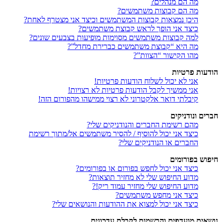
מה הם מנהלים?
מה הם קבוצות משתמשים?
היכן נמצאות קבוצות המשתמשים וכיצד אני מצטרף לאחת?
כיצד אני הופך לראש קבוצת משתמשים?
למה קבוצות משתמשים מסוימות מופיעות בצבעים שונים?
מה היא “קבוצת משתמשים כברירת מחדל”?
מהו הקישור “הצוות”?
הודעות פרטיות
אני לא יכול לשלוח הודעות פרטיות!
אני ממשיך לקבל הודעות פרטיות לא רצויות!
קיבלתי דואר אלקטרוני לא רצוי ממישהו מהפורום הזה!
חברים ונודניקים
מהם רשימת החברים והנודניקים שלי?
כיצד אני יכול להוסיף / להסיר משתמשים אל/מתוך רשימת
החברים או הנודניקים שלי?
חיפוש בפורומים
כיצד אני יכול לחפש בפורום או בפורומים?
מדוע החיפוש שלי לא מחזיר תוצאות?
מדוע החיפוש שלי מחזיר עמוד ריק!?
כיצד אני מחפש משתמשים?
כיצד אני יכול למצוא את ההודעות והנושאים שלי?
נושאים מועדפים והרשמות לקבלת עדכונים