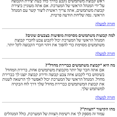
ראש קבוצת משתמשים נקבע בדרך כלל בעת יצירת הקבוצה
על־ידי המנהל הראשי של המערכת. אם אתה מעוניין ביצירת
קבוצת משתמשים, אתה צריך ראשית ליצור קשר עם המנהל
הראשי. נסה שליחת הודעה פרטית.
חזרה למעלה
למה קבוצות משתמשים מסוימות מופיעות בצבעים שונים?
המנהל הראשי של המערכת יכול לקבוע צבע לחברי קבוצת
משתמשים מסוימת כדי להפוך את זיהוי חברי הקבוצה לקל יותר.
חזרה למעלה
מה היא “קבוצת משתמשים כברירת מחדל”?
אם אתה חבר של יותר מקבוצת משתמשים אחת, ברירת המחדל
בשימוש כדי לקבוע איזה צבע קבוצה ודירוג קבוצה יוצגו לך כברירת
מחדל. המנהל הראשי של המערכת יכול לאפשר לך הרשאה לשנות
את קבוצת המשתמשים כברירת מחדל שלך דרך לוח הבקרה
למשתמש שלך.
חזרה למעלה
מהו הקישור “הצוות”?
עמוד זה מספק לך את רשימת הצוות של המערכת, כולל המנהלים