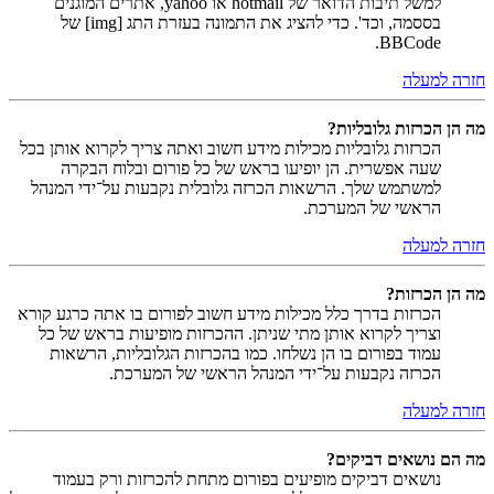
למשל תיבות הדואר של hotmail או yahoo, אתרים המוגנים
בססמה, וכד'. כדי להציג את התמונה בעזרת התג [img] של
BBCode.
חזרה למעלה
מה הן הכרזות גלובליות?
הכרזות גלובליות מכילות מידע חשוב ואתה צריך לקרוא אותן בכל
שעה אפשרית. הן יופיעו בראש של כל פורום ובלוח הבקרה
למשתמש שלך. הרשאות הכרזה גלובלית נקבעות על־ידי המנהל
הראשי של המערכת.
חזרה למעלה
מה הן הכרזות?
הכרזות בדרך כלל מכילות מידע חשוב לפורום בו אתה כרגע קורא
וצריך לקרוא אותן מתי שניתן. ההכרזות מופיעות בראש של כל
עמוד בפורום בו הן נשלחו. כמו בהכרזות הגלובליות, הרשאות
הכרזה נקבעות על־ידי המנהל הראשי של המערכת.
חזרה למעלה
מה הם נושאים דביקים?
נושאים דביקים מופיעים בפורום מתחת להכרזות ורק בעמוד