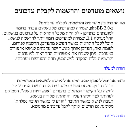
נושאים מועדפים והרשמות לקבלת עדכונים
מה ההבדל בין מועדפים והרשמות לקבלת עדכונים?
ב-phpBB 3.0, שמירה למועדפים של נושאים עבדה בדומה
למועדפים בדפדפן - לא היית מקבל התראות על עדכונים בנושאים.
החל מגרסה 3.1, שמירה למועדפים דומה יותר להרשמה לנושא.
תוכל לקבל התראות כאשר הנושא מתעדכן. הרשמה לפורום,
לעומת זאת, תעדכן אותך כאשר ישר עדכונים לנושא או פורום
במערכת. ניתן לשנות את אפשרויות ההתראות למועדפים
והרשמות בלוח הבקרה למשתמש, תחת ״העדפות מערכת״.
חזרה למעלה
כיצד אני יכול להוסיף למועדפים או להירשם לנושאים ספציפיים?
תוכל להוסיף נושא ספציפי למועדפים או להירשם אליו על ידי
לחיצה על הקישור המתאים בתפריט "אפשרויות נושא", הממוקם
לנוחותך לצד חלקו העליון והתחתון של דיון בנושא.
תגובה לנושא כאשר התיבה "הודע לי כאשר תגובה נשלחת"
מסומנת גם תרשום אותך לקבל עדכונים מהנושא.
חזרה למעלה